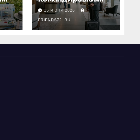
основные
15 ИЮНЯ 2026
критерии выбора
типы
FRIENDS72_RU