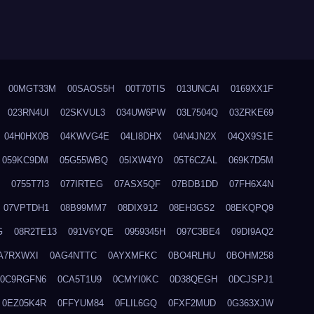
00MGT33M
00SAOS5H
00T70TIS
013UNCAI
0169XX1F
023RN4UI
02SKVUL3
034UW6PW
03L7504Q
03ZRKE69
04H0HX0B
04KWVG4E
04LI8DHX
04N4JN2X
04QX9S1E
059KC9DM
05G55WBQ
05IXW4Y0
05T6CZAL
069K7D5M
0755T7I3
077IRTEG
07ASX5QF
07BDB1DD
07FH6X4N
07VPTDH1
08B99MM7
08DIX912
08EH3GS2
08EKQPQ9
G
08R2TE13
091V6YQE
0959345H
097C3BE4
09DI9AQ2
A7RXWXI
0AG4NTTC
0AYXMFKC
0BO4RLHU
0BOHM258
0C9RGFN6
0CA5T1U9
0CMYI0KC
0D38QEGH
0DCJSPJ1
0EZ05K4R
0FFYUM84
0FLIL6GQ
0FXF2MUD
0G363XJW