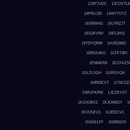
133P7UOC
13COV7L8
14PRLC85
14WY7OYZ
16SBWI43
16U7RZJT
181QKVNV
18FL2H11
19YDYQRW
1AU5Q96D
1BR5X4KO
1CFFT9FI
1EN94O56
1EZXAZS
1GL2VJGH
1GRISVQA
1HR93CXT
1I70CGZ
1IWGPKRW
1JEZBYO7
1K1OOBX2
1KJONM1Y
1
1KVUSEU1
1L0EECVC
1N3AELFF
1N3R82X5