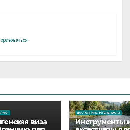
торизоваться
.
БРИКА
ДОСТОПРИМЕЧАТЕЛЬНОСТИ
генская виза
Инструменты 
Францию для
аксессуары дл