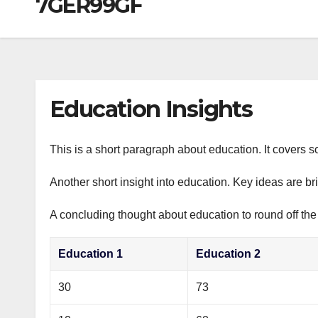
7GER99GF
р
a
i
A
а
m
k
p
в
i
p
и
т
Education Insights
ь
This is a short paragraph about education. It covers s
Another short insight into education. Key ideas are br
A concluding thought about education to round off the
Education 1
Education 2
30
73