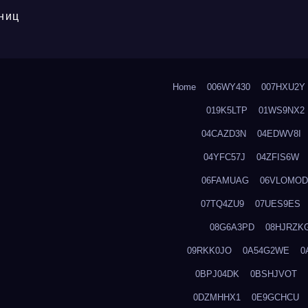
ниц
Home
006WY430
007HXU2Y
019K5LTP
01WS9NX2
04CAZD3N
04EDWV8I
04YFC57J
04ZFIS6W
06FAMUAG
06VLOMOD
07TQ4ZU9
07UES9ES
08G6A3PD
08HJRZK
09RKK0JO
0A54G2WE
0
0BPJ04DK
0BSHJVOT
0DZMHHX1
0E9GCHCU