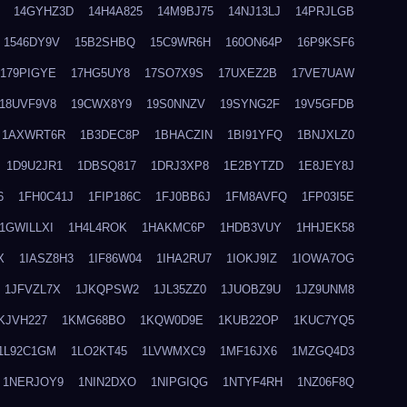
14GYHZ3D
14H4A825
14M9BJ75
14NJ13LJ
14PRJLGB
1546DY9V
15B2SHBQ
15C9WR6H
160ON64P
16P9KSF6
179PIGYE
17HG5UY8
17SO7X9S
17UXEZ2B
17VE7UAW
18UVF9V8
19CWX8Y9
19S0NNZV
19SYNG2F
19V5GFDB
1AXWRT6R
1B3DEC8P
1BHACZIN
1BI91YFQ
1BNJXLZ0
1D9U2JR1
1DBSQ817
1DRJ3XP8
1E2BYTZD
1E8JEY8J
6
1FH0C41J
1FIP186C
1FJ0BB6J
1FM8AVFQ
1FP03I5E
1GWILLXI
1H4L4ROK
1HAKMC6P
1HDB3VUY
1HHJEK58
X
1IASZ8H3
1IF86W04
1IHA2RU7
1IOKJ9IZ
1IOWA7OG
1JFVZL7X
1JKQPSW2
1JL35ZZ0
1JUOBZ9U
1JZ9UNM8
KJVH227
1KMG68BO
1KQW0D9E
1KUB22OP
1KUC7YQ5
1L92C1GM
1LO2KT45
1LVWMXC9
1MF16JX6
1MZGQ4D3
1NERJOY9
1NIN2DXO
1NIPGIQG
1NTYF4RH
1NZ06F8Q