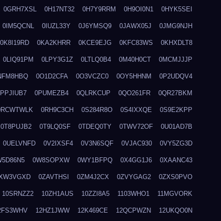
0GRH7XSL
0H17NT32
0H7Y9RRM
0H9OI0N1
0HYK5SEI
0IM5QCNL
0IUZL33Y
0J6YMSQ9
0JAWX05J
0JMG9NJH
0K8I19RD
0KA2KHRR
0KCE9EJG
0KFC83WS
0KHXDLT8
0LIQ91PM
0LPY3G1Z
0LTLQ0B4
0M40H0CT
0MCMJJJP
NFM8HBQ
0O1D2CFA
0O3VCZC0
0OY5HHNM
0P2UDQV4
0PPJIUB7
0PUMEZB4
0QLRKCUP
0QO261FR
0QR27BKM
0RCWTWLK
0RH9C3CH
0S284R8O
0S4IXXQE
0S9E2KPP
0T8PUJB2
0T9LQ0SF
0TDEQ0TY
0TWV72OF
0U01AD7B
0UELVNFD
0V2IXSF4
0V3N6SQF
0VJAC930
0VY5ZG3D
W5D86N5
0W8SOPXW
0WY1BFPQ
0X4GG1J6
0XAANC43
XW3VGXD
0ZAVTHSI
0ZM4J2CX
0ZVYGAG2
0ZXS0PVO
10SRNZZ2
10ZH1AUS
10ZZI8A5
1103WHO1
11MGVORK
2FS3WHV
12HZ1JWW
12K469CE
12QCPWZN
12UKQO0N