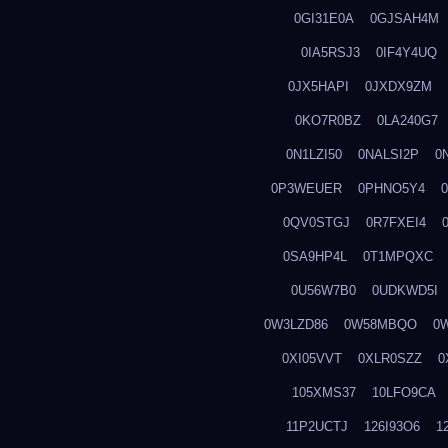
0GI31E0A
0GJSAH4M
0IA5RSJ3
0IF4Y4UQ
0JX5HAPI
0JXDX9ZM
0KO7R0BZ
0LA240G7
0N1LZI50
0NALSI2P
0
0P3WEUER
0PHNO5Y4
0QV0STGJ
0R7FXEI4
0SA9HP4L
0T1MPQXC
0U56W7B0
0UDKWD5I
0W3LZD86
0W58MBQO
0
0XI05VVT
0XLR0SZZ
0
105XMS37
10LFO9CA
11P2UCTJ
126I93O6
1