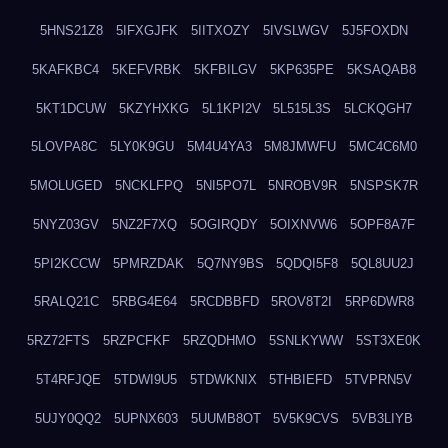
5HNS21Z8
5IFXGJFK
5IITXOZY
5IVSLWGV
5J5FOXDN
5KAFKBC4
5KEFVRBK
5KFBILGV
5KP635PE
5KSAQAB8
5KT1DCUW
5KZYHXKG
5L1KPI2V
5L515L3S
5LCKQGH7
5LOVPA8C
5LY0K9GU
5M4U4YA3
5M8JMWFU
5MC4C6M0
5MOLUGED
5NCKLFPQ
5NI5PO7L
5NROBV9R
5NSPSK7R
5NYZ03GV
5NZ2F7XQ
5OGIRQDY
5OIXNVW6
5OPF8A7F
5PI2KCCW
5PMRZDAK
5Q7NY9BS
5QDQI5F8
5QL8UU2J
5RALQ21C
5RBG4E64
5RCDBBFD
5ROV8T2I
5RP6DWR8
5RZ72FTS
5RZPCFKF
5RZQDHMO
5SNLKYWW
5ST3XE0K
5T4RFJQE
5TDWI9U5
5TDWKNIX
5THBIEFD
5TVPRN5V
5UJY0QQ2
5UPNX603
5UUMB8OT
5V5K9CVS
5VB3LIYB