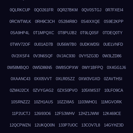
0QLRKCUP
0QO261FR
0QR27BKM
0QV0STGJ
0R7FXEI4
0RCWTWLK
0RH9C3CH
0S284R8O
0S4IXXQE
0S9E2KPP
0SA9HP4L
0T1MPQXC
0T8PUJB2
0T9LQ0SF
0TDEQ0TY
0TWV72OF
0U01AD7B
0U56W7B0
0UDKWD5I
0UELVNFD
0V2IXSF4
0V3N6SQF
0VJAC930
0VY5ZG3D
0W3LZD86
0W58MBQO
0W5D86N5
0W8SOPXW
0WY1BFPQ
0X4GG1J6
0XAANC43
0XI05VVT
0XLR0SZZ
0XW3VGXD
0ZAVTHSI
0ZM4J2CX
0ZVYGAG2
0ZXS0PVO
105XMS37
10LFO9CA
10SRNZZ2
10ZH1AUS
10ZZI8A5
1103WHO1
11MGVORK
11P2UCTJ
126I93O6
12FS3WHV
12HZ1JWW
12K469CE
12QCPWZN
12UKQO0N
133P7UOC
13COV7L8
14GYHZ3D