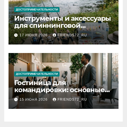
ДОСТОПРИМЕЧАТЕЛЬНОСТИ
Инструменты и аксессуары
для спиннинговой
рыбалки: назначение и
17 ИЮНЯ 2026
FRIENDS72_RU
типы
ДОСТОПРИМЕЧАТЕЛЬНОСТИ
Гостиница для
командировки: основные
критерии выбора
15 ИЮНЯ 2026
FRIENDS72_RU