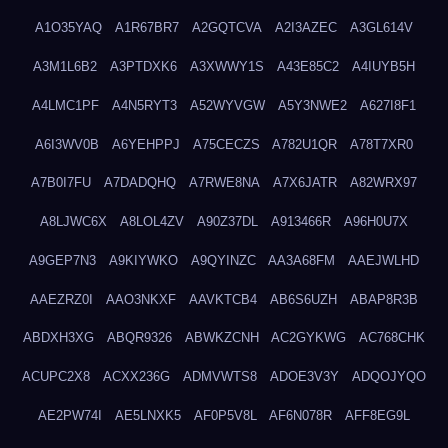
A1O35YAQ
A1R67BR7
A2GQTCVA
A2I3AZEC
A3GL614V
A3M1L6B2
A3PTDXK6
A3XWWY1S
A43E85C2
A4IUYB5H
A4LMC1PF
A4N5RYT3
A52WYVGW
A5Y3NWE2
A627I8F1
A6I3WV0B
A6YEHPPJ
A75CECZS
A782U1QR
A78T7XR0
A7B0I7FU
A7DADQHQ
A7RWE8NA
A7X6JATR
A82WRX97
A8LJWC6X
A8LOL4ZV
A90Z37DL
A913466R
A96H0U7X
A9GEP7N3
A9KIYWKO
A9QYINZC
AA3A68FM
AAEJWLHD
AAEZRZ0I
AAO3NKXF
AAVKTCB4
AB6S6UZH
ABAP8R3B
ABDXH3XG
ABQR9326
ABWKZCNH
AC2GYKWG
AC768CHK
ACUPC2X8
ACXX236G
ADMVWTS8
ADOE3V3Y
ADQOJYQO
AE2PW74I
AE5LNXK5
AF0P5V8L
AF6N078R
AFF8EG9L