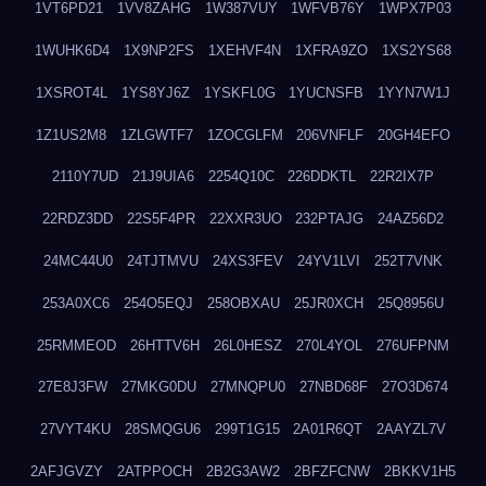
1VT6PD21
1VV8ZAHG
1W387VUY
1WFVB76Y
1WPX7P03
1WUHK6D4
1X9NP2FS
1XEHVF4N
1XFRA9ZO
1XS2YS68
1XSROT4L
1YS8YJ6Z
1YSKFL0G
1YUCNSFB
1YYN7W1J
1Z1US2M8
1ZLGWTF7
1ZOCGLFM
206VNFLF
20GH4EFO
2110Y7UD
21J9UIA6
2254Q10C
226DDKTL
22R2IX7P
22RDZ3DD
22S5F4PR
22XXR3UO
232PTAJG
24AZ56D2
24MC44U0
24TJTMVU
24XS3FEV
24YV1LVI
252T7VNK
253A0XC6
254O5EQJ
258OBXAU
25JR0XCH
25Q8956U
25RMMEOD
26HTTV6H
26L0HESZ
270L4YOL
276UFPNM
27E8J3FW
27MKG0DU
27MNQPU0
27NBD68F
27O3D674
27VYT4KU
28SMQGU6
299T1G15
2A01R6QT
2AAYZL7V
2AFJGVZY
2ATPPOCH
2B2G3AW2
2BFZFCNW
2BKKV1H5