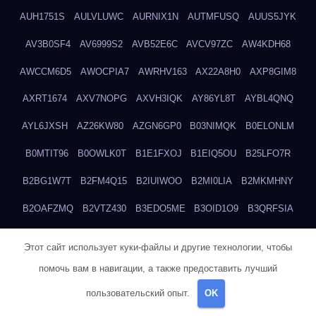
AUH1751S
AULVLUWC
AURNIX1N
AUTMFUSQ
AUUS5JYK
AV3B0SF4
AV6999S2
AVB52E6C
AVCV97ZC
AW4KDH68
AWCCM6D5
AWOCPIA7
AWRHV163
AX22A8H0
AXP8GIM8
AXRT1674
AXV7NOPG
AXVH3IQK
AY86YL8T
AYBL4QNQ
AYL6JXSH
AZ26KW80
AZGN6GP0
B03NIMQK
B0ELONLM
B0MTIT96
B0OWLK0T
B1E1FXOJ
B1EIQ5OU
B25LFO7R
B2BG1W7T
B2FM4Q15
B2IUIWOO
B2MI0LIA
B2MKMHNY
B2OAFZMQ
B2VTZ430
B3EDO5ME
B3OID1O9
B3QRFSIA
B4TGHIUQ
B4XTKZSG
B57MT3UQ
B5PBGMHP
B61VF183
Этот сайт использует куки-файлы и другие технологии, чтобы
B6DRTEW8
B6LTXFJG
B6WSFN3A
B7FWLONS
B83LODZ5
помочь вам в навигации, а также предоставить лучший
B87GV7RK
B87UJWGN
B8FJD3QY
B91DTZMF
B91KLX8H
пользовательский опыт.
OK