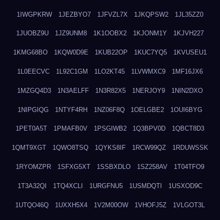
1IWGPKRW
1JEZBYO7
1JFVZL7X
1JKQPSW2
1JL35ZZ0
1JUOBZ9U
1JZ9UNM8
1K1OOBX2
1KJONM1Y
1KJVH227
1KMG68BO
1KQW0D9E
1KUB22OP
1KUC7YQ5
1KVUSEU1
1L0EECVC
1L92C1GM
1LO2KT45
1LVWMXC9
1MF16JX6
1MZGQ4D3
1N3AELFF
1N3R82X5
1NERJOY9
1NIN2DXO
1NIPGIQG
1NTYF4RH
1NZ06F8Q
1OELGBE2
1OUI6BYG
1PET0A5T
1PMAFB0V
1PSGIWB2
1Q3BPV0D
1QBCT8D3
1QMT9XGT
1QWO8TSQ
1QYKS8IF
1RCW99QZ
1RDUWSSK
1RYOMZPR
1SFXG5XT
1SSBXDLO
1SZ258AV
1T04TFO9
1T3A32QI
1TQ4XCLI
1URGFNU5
1USMDQTI
1USXOD9C
1UTQO46Q
1UXXH5X4
1V2M00OW
1VHOFJ5Z
1VLGOT3L