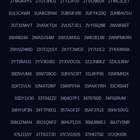
2TMUAAY5
2TOT3HO1
2TT1JPJ0
2TVCNBU8
2TWC2CET
2U1JCAWR
2UABCBNW
2UBGKVBI
2UFYK23Q
2UHBAVSU
2UT1DWVT
2VA5KTQ4
2VUSTJE1
2VY55Q8B
2W29565T
2W496244
2WADJS4M
2WGUIKKG
2WK2EL88
2WNPNKRH
2WV0ZHMD
2X7CQ1SY
2XYTJWGS
2Y7I1IC2
2YKK8NSK
2YT95AO1
2YV3O361
2YXVOCOL
2Z2JNBKZ
2ZAJL9NV
30D5VUM9
30W729OG
31BVSCBT
31L8FP95
31M0MR2X
32AT2VLN
32MATDBP
336RPFHA
33ANXYRH
33CR504T
33DY1V30
33T04ZZ0
3404O7P1
3478760D
34F92RUM
34HYUF3N
34Y7PBO1
357AGF1F
35AF37G3
35HVS0VG
35MJZMAN
35O1QNFZ
36HUTLDS
36NU8MEJ
36U7Y0NR
376J215Y
377SG7JD
37CVGS0S
37IHO75D
37JQKID8