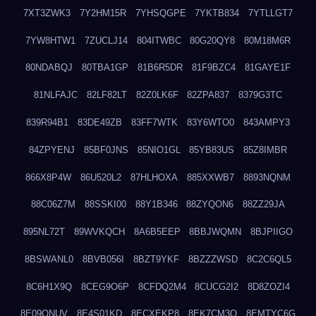
7XT3ZWK3
7Y2HM15R
7YHSQGPE
7YKTB834
7YTLLGT7
7YW8HTW1
7ZUCLJ14
804ITWBC
80G20QY8
80M18M6R
80NDABQJ
80TBA1GP
81B6R5DR
81F9BZC4
81GAYE1F
81NLFAJC
82LF82LT
82Z0LK6F
82ZPA837
8379G3TC
839R94B1
83DE49ZB
83FF7WTK
83Y6WTO0
843AMPY3
84ZPYENJ
85BF0JNS
85NIO1GL
85YB83US
85Z8IMBR
866X8P4W
86U520L2
87HLHOXA
885XXWB7
8893NQNM
88C06Z7M
88SSKI00
88Y1B346
88ZYQON6
88ZZ29JA
895NL72T
89WVKQCH
8A6B5EEP
8BBJWQMN
8BJPIIGO
8BSWANL0
8BVB056I
8BZT9YKF
8BZZZWSD
8C2C6QL5
8C6H1X9Q
8CEG9O6P
8CFDQ2M4
8CUCG2I2
8D8ZOZI4
8E09QNUV
8E4S01KD
8ECXEKP8
8EK7CM3O
8EMTYC6G