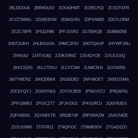
2BLDOOU6
2BRHOLRJ
2CKA0HWT
2CRELPQI
2CSOTXFR
2CVZ7WMG
2D26EBXW
2D942LRG
2DPSN680
2DU7LORM
2EZC76PR
2F53ZH8K
2FFJSSR3
2G789XQE
2G8M6D58
2HDT2UKH
2HLBXGGN
2HMC2F0V
2HO7QAUP
2HYWPJNU
2IIHI162
2J4TVL9Q
2JDKS9WZ
2JG4QYDE
2JSJLGSQ
2KKCIQS5
2KL1TDVU
2LCI7CW6
2LN9C5H3
2LVOI55N
2M7YMERZ
2MIQDBKK
2N165DB2
2NFH8OET
2NXDJSMA
2OC6YQYJ
2ODHTNIQ
2OYOC8EB
2P5KVO7J
2PB26F91
2PFU2MB3
2PGICZT7
2PJA33U1
2PK01RCU
2Q6V9UEG
2QFIABDG
2QYABSTR
2R02B74P
2RPXRAZM
2SAV54DE
2SS1XHM0
2T0TIR21
2T4QFIOC
2T8M8OOV
2TGAD2ZO