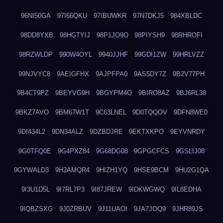
96NI50GA
97I66QKU
97IBUWKR
97N7DKJ5
984XBLDC
98DD8YXB
98HGTYIJ
98P1JO9O
98PIYSH9
98RHROFI
98RZWLDP
990W4OYL
9940JJHF
99GDI1ZW
99HRLVZZ
99NJVYC8
9AEIGFHX
9AJPFPA0
9AS5DY7Z
9B2V77PH
9B4CT9PZ
9BEYVG9H
9BGYPM4O
9BIRO8AZ
9BJ6RL38
9BKZ7AVO
9BM67W1T
9C63LNEL
9D0TQQOV
9DFN8WE0
9DI434L2
9DN34ALZ
9DZBDJRE
9EKTXKPO
9EYVNRDY
9G0TFQ0E
9G4PXZ84
9G68DG08
9GPGCFCS
9GSLIJ08
9GYWALD3
9H2AMQR4
9HIZH1YQ
9HSE9BCM
9HU2G1QA
9I3U1D5L
9I7RL7P3
9I87JREW
9IDKWGWQ
9IL8EDHA
9IQBZSXG
9J0ZRBUV
9J11UAOI
9JA7JOQ9
9JHR89JS