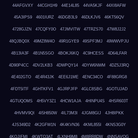
44AFGVXY
44CGH1H9
44E14L85
44VA5KJF
44XI8AFW
45A3IPS9
4601IURZ
46DGB3L9
46DLKJV6
46KT56QV
4728GJZN
47CQFY0O
47JMVITW
47TRZS70
47W8J2J2
48QJBQ0X
49MZ8W4O
49R1GYE9
49SPF3MJ
49WWVPJU
4B13IA3F
4B1N5SGO
4BOKJ6KQ
4C9HCESS
4D64LFAR
4D90P4CC
4DV2LKB3
4DWPQY14
4DYW6NWM
4DZ5J3RQ
4E402GTO
4E4R43JK
4EE6J1ME
4ENC34CO
4F88GRG8
4FDT5ITF
4GHTKFV1
4GJRPJFP
4GLC8SBG
4GOTUJAD
4GTUQOMS
4H5VY3Z1
4HCW1AJA
4HINPU4S
4HSR603T
4HVMV9QI
4I5H850W
4IL73M3I
4JGM8GIJ
4JH8IPKK
4JS349D2
4K2GFW1N
4K4KVN36
4KML855I
4KNS3G0Y
4KQJIFMI
4KWTO3AT
4LXNH9M8
4M8RR8DW
4NNSAVOG