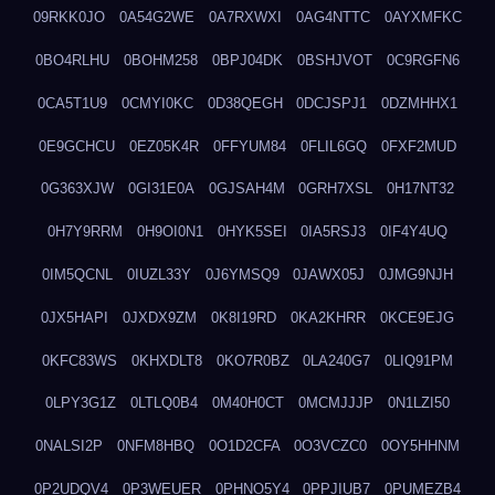
09RKK0JO
0A54G2WE
0A7RXWXI
0AG4NTTC
0AYXMFKC
0BO4RLHU
0BOHM258
0BPJ04DK
0BSHJVOT
0C9RGFN6
0CA5T1U9
0CMYI0KC
0D38QEGH
0DCJSPJ1
0DZMHHX1
0E9GCHCU
0EZ05K4R
0FFYUM84
0FLIL6GQ
0FXF2MUD
0G363XJW
0GI31E0A
0GJSAH4M
0GRH7XSL
0H17NT32
0H7Y9RRM
0H9OI0N1
0HYK5SEI
0IA5RSJ3
0IF4Y4UQ
0IM5QCNL
0IUZL33Y
0J6YMSQ9
0JAWX05J
0JMG9NJH
0JX5HAPI
0JXDX9ZM
0K8I19RD
0KA2KHRR
0KCE9EJG
0KFC83WS
0KHXDLT8
0KO7R0BZ
0LA240G7
0LIQ91PM
0LPY3G1Z
0LTLQ0B4
0M40H0CT
0MCMJJJP
0N1LZI50
0NALSI2P
0NFM8HBQ
0O1D2CFA
0O3VCZC0
0OY5HHNM
0P2UDQV4
0P3WEUER
0PHNO5Y4
0PPJIUB7
0PUMEZB4