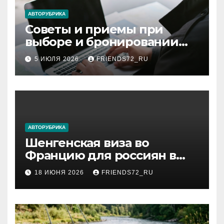
ki
АВТОРУБРИКА
Советы и приемы при
выборе и бронировании
авиабилетов
5 ИЮЛЯ 2026
FRIENDS72_RU
АВТОРУБРИКА
Шенгенская виза во
Францию для россиян в
2026 году: сроки от 3 дней
18 ИЮНЯ 2026
FRIENDS72_RU
и список необходимых
документов