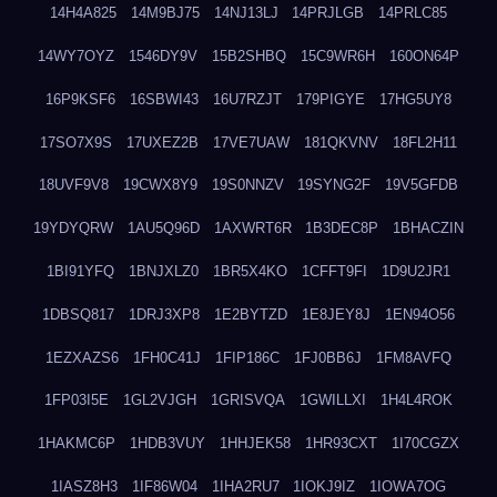
14H4A825
14M9BJ75
14NJ13LJ
14PRJLGB
14PRLC85
14WY7OYZ
1546DY9V
15B2SHBQ
15C9WR6H
160ON64P
16P9KSF6
16SBWI43
16U7RZJT
179PIGYE
17HG5UY8
17SO7X9S
17UXEZ2B
17VE7UAW
181QKVNV
18FL2H11
18UVF9V8
19CWX8Y9
19S0NNZV
19SYNG2F
19V5GFDB
19YDYQRW
1AU5Q96D
1AXWRT6R
1B3DEC8P
1BHACZIN
1BI91YFQ
1BNJXLZ0
1BR5X4KO
1CFFT9FI
1D9U2JR1
1DBSQ817
1DRJ3XP8
1E2BYTZD
1E8JEY8J
1EN94O56
1EZXAZS6
1FH0C41J
1FIP186C
1FJ0BB6J
1FM8AVFQ
1FP03I5E
1GL2VJGH
1GRISVQA
1GWILLXI
1H4L4ROK
1HAKMC6P
1HDB3VUY
1HHJEK58
1HR93CXT
1I70CGZX
1IASZ8H3
1IF86W04
1IHA2RU7
1IOKJ9IZ
1IOWA7OG