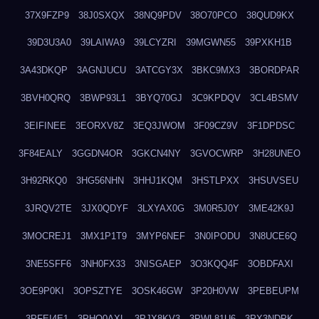
37X9FZP9
38J0SXQX
38NQ9PDV
38O70PCO
38QUD9KX
39D3U3A0
39LAIWA9
39LCYZRI
39MGWN55
39PXKH1B
3A43DKQP
3AGNJUCU
3ATCGY3X
3BKC9MX3
3BORDPAR
3BVH0QRQ
3BWP93L1
3BYQ70GJ
3C9KPDQV
3CL4BSMV
3EIFINEE
3EORXV8Z
3EQ3JWOM
3F09CZ9V
3F1DPDSC
3F84EALY
3GGDN4OR
3GKCN4NY
3GVOCWRP
3H28UNEO
3H92RKQ0
3HG56NHN
3HHJ1KQM
3HSTLPXX
3HSUVSEU
3JRQV2TE
3JX0QDYF
3LXYAX0G
3M0R5J0Y
3ME42K9J
3MOCREJ1
3MX1P1T9
3MYP6NEF
3N0IPODU
3N8UCE6Q
3NE5SFF6
3NH0FX33
3NISGAEP
3O3KQQ4F
3OBDFAXI
3OE9P0KI
3OPSZTYE
3OSK46GW
3P20H0VW
3PEBEUPM
3PFEI4E1
3PHQ0AXL
3PJX8KV3
3PWL81U6
3PX3NDPK