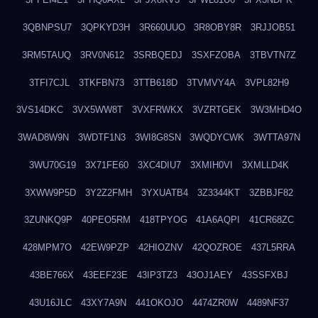
3QBNPSU7
3QPKYD3H
3R660UUO
3R8OBY8R
3RJJOB51
3RM5TAUQ
3RV0N612
3SRBQEDJ
3SXFZOBA
3TBVTN7Z
3TFI7CJL
3TKFBN73
3TTB618D
3TVMVY4A
3VPL82H9
3VS14DKC
3VX5WW8T
3VXFRWKX
3VZRTGEK
3W3MHD4O
3WAD8W9N
3WDTF1N3
3WI8G8SN
3WQDYCWK
3WTTA97N
3WU70G19
3X71FE60
3XC4DIU7
3XMIH0VI
3XMLLD4K
3XWW9P5D
3Y2Z2FMH
3YXUATB4
3Z3344KT
3ZBBJF82
3ZUNKQ9P
40PEO5RM
418TPYOG
41A6AQPI
41CR68ZC
428MPM7O
42EW9PZP
42HIOZNV
42QOZROE
437L5RRA
43BE766X
43EEF23E
43IP3TZ3
43OJ1AEY
43SSFXBJ
43U16JLC
43XY7A9N
441OKOJO
4474ZR0W
4489NF37