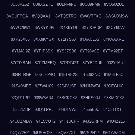
8U58PZ5Z
8U9XSZTE
8ULNF9FD
8UQ89PM6
8VO5Q2UE
8VOUFPGA
8VQQAA1I
8VTQSTRQ
8WAVTFXG
8WSU0MSW
8WVC26W1
8WXYKI9V
8X4X9YOL
8X79OPDP
8XCY80VZ
8XP25X65
8XX9KYGX
8Y1IYS6J
8YAACL5S
8YKVAXRE
8YM48I9Z
8YPIP6SK
8YSJ7SB8
8YT98V0E
8YTM92ET
8ZC9YBAN
8ZFZMEEQ
8ZPDT42T
8ZYB2DUK
902YJAIU
904RTRGF
90GLHP4O
9151RE2S
91536XNC
91M6TF5C
91S40MFE
927W4109
92D4V1SF
92NJMW74
92QEGUIC
92QF91PP
939W5AR4
93BCKCKZ
93HKS0RJ
93KMD0XZ
93L2IZDP
93Q1LPRJ
944UTVW8
94555E9U
94CLT1XT
94CQZMDW
94E5VQT2
94H1UCPR
94J2GRFM
94Q4Z2L5
94Q772HZ
94USHO25
95QVZ7XT
95VSPH17
96G7WZOM