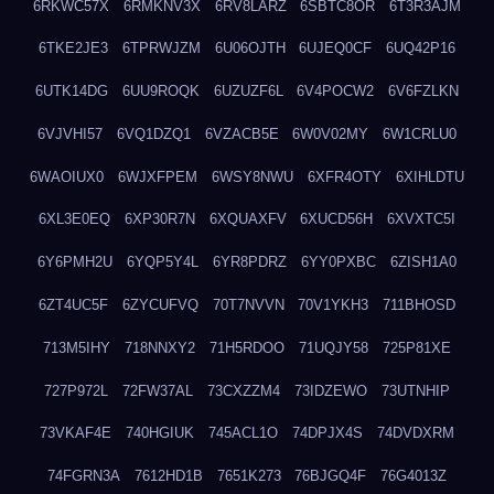
6RKWC57X
6RMKNV3X
6RV8LARZ
6SBTC8OR
6T3R3AJM
6TKE2JE3
6TPRWJZM
6U06OJTH
6UJEQ0CF
6UQ42P16
6UTK14DG
6UU9ROQK
6UZUZF6L
6V4POCW2
6V6FZLKN
6VJVHI57
6VQ1DZQ1
6VZACB5E
6W0V02MY
6W1CRLU0
6WAOIUX0
6WJXFPEM
6WSY8NWU
6XFR4OTY
6XIHLDTU
6XL3E0EQ
6XP30R7N
6XQUAXFV
6XUCD56H
6XVXTC5I
6Y6PMH2U
6YQP5Y4L
6YR8PDRZ
6YY0PXBC
6ZISH1A0
6ZT4UC5F
6ZYCUFVQ
70T7NVVN
70V1YKH3
711BHOSD
713M5IHY
718NNXY2
71H5RDOO
71UQJY58
725P81XE
727P972L
72FW37AL
73CXZZM4
73IDZEWO
73UTNHIP
73VKAF4E
740HGIUK
745ACL1O
74DPJX4S
74DVDXRM
74FGRN3A
7612HD1B
7651K273
76BJGQ4F
76G4013Z