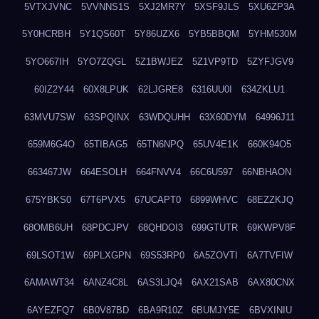
5VTXJVNC
5VVNNS1S
5XJ2MR7Y
5XSF9JLS
5XU6ZP3A
5Y0HCRBH
5Y1QS60T
5Y86UZX6
5YB5BBQM
5YHM530M
5YO667IH
5YO7ZQGL
5Z1BWJEZ
5Z1VP9TD
5ZYFJGV9
60IZ2Y44
60X8LPUK
62LJGRE8
6316UU0I
634ZKLU1
63MVU7SW
63SPQINX
63WDQUHH
63X60DYM
64996J11
659M6G4O
65TIBAG5
65TN6NPQ
65UV4E1K
660K94O5
663467JW
664ESOLH
664FNVV4
66C6U597
66NBHAON
675YBKS0
67T6PVX5
67UCAPT0
6899WHVC
68EZZKJQ
68OMB6UH
68PDCJPV
68QHDOI3
699GTUTR
69KWPV8F
69LSOT1W
69PLXGPN
69S53RP0
6A5ZOVTI
6A7TVFIW
6AMAWT34
6ANZ4C8L
6AS3LJQ4
6AX21SAB
6AX80CNX
6AYEZFQ7
6B0V87BD
6BA9R10Z
6BUMJY5E
6BVXINIU