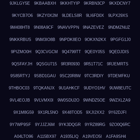
9JKLGY5E
9KBAABXH
9KKHTYIP
9KRBN3CP
9KXDCNY7
9KYCB7O6
9KZY0X2M
9LDELS8R
9LI6FD0X
9LPX29XS
9M408HT8
9N08A9CF
9NAVVPPN
9NAZEVEZ
9NDMZNUZ
9NKKRBUS
9NM3IO8B
9NPDK8EO
9OKXN2KX
9PGFG1J0
9PIZMO0H
9Q3CVGCM
9Q4799TT
9QE0Y05S
9QEDJDIS
9QSFAYJH
9QSGU715
9R3R0930
9R51T71C
9RJEMRTS
9S85RTYJ
9SBD1GAU
9SC20R8W
9TC3RDIY
9TDEMFKU
9THBOC03
9TQKANJX
9U1AHKCF
9UDYO1HV
9UW8EUTC
9VL4EOJB
9VLVMX0I
9W0SDU2O
9WNDZ5OE
9WZXLZA9
9X1M8G59
9X1RL5NO
9X48TOD5
9XJI2XX2
9Y62DJFI
9Y7WP9SF
9YJJZJ6M
9YK3DQGR
9YRZ89RG
9ZO0Q6RC
A04LTO96
A115BX97
A1935LIQ
A19VEO5I
A1FA9SH4