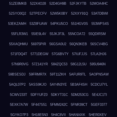
51ZE8MKB
522X4O28
52D4GH9B
52FJKYTB
52MOA4HC
52SYO0Q2
52TPECFV
52W5K0BY
52XXY91Q
53ATDBWI
53EKZAMH
53Z8FUAW
54PKU5CO
551HGV0S
553WPS4S
55FLR3W1
55IE9L4V
55JKJF3L
55NCOA72
55QDIRSM
55XAQHMU
56975PIR
56GSA0U2
56QN3KEB
56SCV4BG
571FDQ4T
5771DEGW
57G6BV7Y
57IUFJJS
57LA2HJ6
57N9R0VG
57Z141YR
584ZQC53
58G12L5U
595U946N
59BSESDJ
59FRMR7X
59T11ZKH
5AFUR9TL
5AOPNSAW
5AQL07P2
5ASS9KJO
5AY4N3YE
5B3AF4SH
5CDCU7YL
5CWV233T
5DFYUFZ0
5DKYT31C
5DM253CG
5E4JC1TI
5EXK7A7W
5F447S51
5FMM242C
5FNR39CT
5GEF3377
5GYKO7P3
5H18E5N3
5H4C8VII
5HANI4XK
5HER0XEV