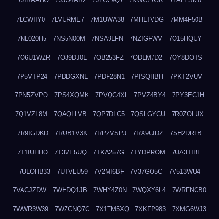
7JIRAAHO
7JJO4AR2
7JLOZ9Q7
7KWC77GK
7LALYSM0
7LCWIIY0
7LVURME7
7M1UWA38
7MHLTVDG
7MM4F50B
7NL020H5
7NS5N00M
7NSA9LFN
7NZIGFWV
7O15HQUY
7O6U1WZR
7O89DJ0L
7OB253FZ
7ODLM7D2
7OY8DOTS
7P5VTP24
7PDDGXNL
7PDF28N1
7PISQHBH
7PKT2VUV
7PN5ZVPO
7PS4XQMK
7PVQC4XL
7PVZ4BY4
7PY3EC1H
7Q1VZL8M
7QAQLLVB
7QP7DLC5
7QSLGYCU
7R0ZOLUX
7R9IGDKD
7ROB1V3K
7RPZVSPJ
7RX9CIDZ
7SH2DRLB
7T1IUHHO
7T3VE5UQ
7TKA257G
7TYDPROM
7UA3TIBE
7ULOHB33
7UTVLU59
7V2MI6BF
7V37GO5C
7V513WU4
7VACJZDW
7WHDQ1JB
7WHY4Z0N
7WQXY6L4
7WRFNCB0
7WWR3W39
7WZCNQ7C
7X1TM5XQ
7XKFP983
7XMG6WJ3