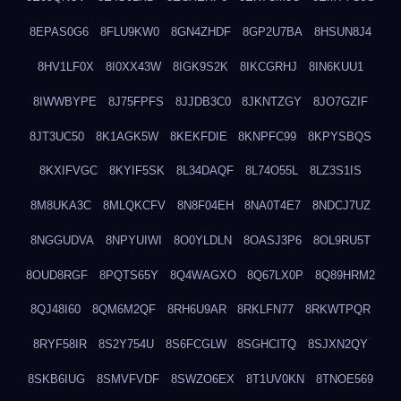
8EPAS0G6
8FLU9KW0
8GN4ZHDF
8GP2U7BA
8HSUN8J4
8HV1LF0X
8I0XX43W
8IGK9S2K
8IKCGRHJ
8IN6KUU1
8IWWBYPE
8J75FPFS
8JJDB3C0
8JKNTZGY
8JO7GZIF
8JT3UC50
8K1AGK5W
8KEKFDIE
8KNPFC99
8KPYSBQS
8KXIFVGC
8KYIF5SK
8L34DAQF
8L74O55L
8LZ3S1IS
8M8UKA3C
8MLQKCFV
8N8F04EH
8NA0T4E7
8NDCJ7UZ
8NGGUDVA
8NPYUIWI
8O0YLDLN
8OASJ3P6
8OL9RU5T
8OUD8RGF
8PQTS65Y
8Q4WAGXO
8Q67LX0P
8Q89HRM2
8QJ48I60
8QM6M2QF
8RH6U9AR
8RKLFN77
8RKWTPQR
8RYF58IR
8S2Y754U
8S6FCGLW
8SGHCITQ
8SJXN2QY
8SKB6IUG
8SMVFVDF
8SWZO6EX
8T1UV0KN
8TNOE569