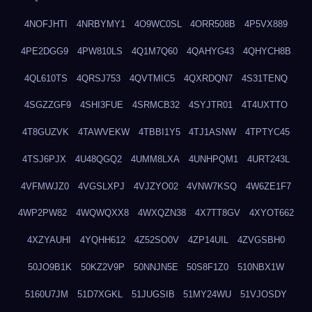
4NOFJHTI
4NRBYMY1
4O9WC0SL
4ORR508B
4P5VX889
4PE2DGG9
4PW810LS
4Q1M7Q60
4QAHYG43
4QHYCH8B
4QL610TS
4QRSJ753
4QVTMIC5
4QXRDQN7
4S31TENQ
4SGZZGF9
4SHI3FUE
4SRMCB32
4SYJTR01
4T4UXTTO
4T8GUZVK
4TAWVEKW
4TBBI1Y5
4TJ1ASNW
4TPTYC45
4TSJ6PJX
4U48QGQ2
4UMM8LXA
4UNHPQM1
4URT243L
4VFMWJZ0
4VGSLXPJ
4VJZYO02
4VNW7KSQ
4W6ZE1F7
4WP2PW82
4WQWQXX8
4WXQZN38
4X7TT8GV
4XYOT662
4XZYAUHI
4YQHH612
4Z52SO0V
4ZP14UIL
4ZVGSBH0
50JO9B1K
50KZ2V9P
50NNJN5E
50S8F1Z0
510NBX1W
5160U7JM
51D7XGKL
51JUGSIB
51MY24WU
51VJOSDY