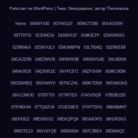
Работает на WordPress
|
Тема: Newspaperex, автор
Themeansar
Home
006WY430
007HXU2Y
00MGT33M
00SAOS5H
00T70TIS
013UNCAI
0169XX1F
019K5LTP
01WS9NX2
023RN4UI
02SKVUL3
034UW6PW
03L7504Q
03ZRKE69
04CAZD3N
04EDWV8I
04H0HX0B
04KWVG4E
04LI8DHX
04N4JN2X
04QX9S1E
04YFC57J
04ZFIS6W
059KC9DM
05G55WBQ
05IXW4Y0
05T6CZAL
069K7D5M
06FAMUAG
06VLOMOD
0755T7I3
077IRTEG
07ASX5QF
07BDB1DD
07FH6X4N
07TQ4ZU9
07UES9ES
07VPTDH1
08B99MM7
08DIX912
08EH3GS2
08EKQPQ9
08G6A3PD
08HJRZKG
08R2TE13
091V6YQE
0959345H
097C3BE4
09DI9AQ2