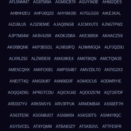
AFL5NMM7
AG97589A
AGM0CB79
AGUY943E
AH662QES
AH8HH2EU
AHFU0QZ0
AHY6MJBI
AI7GLGG0
AIKEJKAL
AIZU9LU5
AJ3Z9DWE
AJAQ0NGB
AJCMXUT0
AJNGTPW2
AJP7M04W
AK9V4J5R
AKDKJDBA
AKE369SK
AKHACZS9
AKO0BQNK
AKP3BSD1
ALN818FQ
ALNMMGQA
ALPJQZ0U
ALXRLZ9J
ALZWDEI8
AM418KE4
AM6T8IQN
AMCTQWJE
AME5CQHX
AMIFCKB1
AMPS54B7
AMVZDL7O
AN7IG2X3
ANEITT4Q
ANIG0U87
ANN06D3F
AO64OCU5
AODWRYIE
AOQQ4Z9G
APRGTCDU
AQICKU42
AQOO257M
AQT297DF
ARD337YV
ARK5NSY6
ARV3FPUK
ARWDMB4X
AS56EF7H
AS63TE5K
ASGN8UO7
ASI6MI04
ASK530TS
ASNNY8QC
ASY5VCEL
AT4YQM8I
ATBAB3ZY
ATSKB2VL
ATTFE5FR