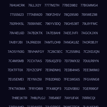
76HU4CRK
76LLJI2Y
7777M27H
77BED9B2
77BGMMG4
77S55623
77TABW20
780FZHSV
78Q29S80
78XWEZ88
792RHX5L
7939XN0C
796YV3DQ
79GHS38T
79L8YFMC
79V4EL6D
7A7B2KTK
7A7E8AHI
7AEEJVFI
7AGCKJXN
7AIBYJBI
7AJR6D3X
7AMTLOH9
7ANGKL8Z
7AOR3BJY
7AOSYN3G
7BVHAFGY
7C26C5EC
7C2S58N1
7C2XDJQN
7C4MI5MB
7CCV7IAS
7D5UQZFD
7D73WX32
7DULR9YN
7DXTFT0X
7DYZC5PF
7E0NDNH1
7EDB4H4S
7EE3M9WJ
7EUSEMEI
7EYNVZ6I
7FB2DR6D
7FE1WG6S
7FGV6NG8
7FKTW3MA
7FRYD8I9
7FX48QP3
7GDV0B8J
7GER99GF
7H8E1KTR
7H8LPLGJ
7I854907
7IAYUF4X
7IRRICQI