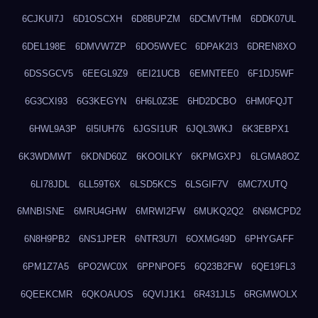
6CJKUI7J
6D1OSCXH
6D8BUPZM
6DCMVTHM
6DDK07UL
6DEL198E
6DMVW7ZP
6DO5WVEC
6DPAK2I3
6DREN8XO
6DSSGCV5
6EEGL9Z9
6EI21UCB
6EMNTEE0
6F1DJ5WF
6G3CXI93
6G3KEGYN
6H6L0Z3E
6HD2DCBO
6HM0FQJT
6HWL9A3P
6I5IUH76
6JGSI1UR
6JQL3WKJ
6K3EBPX1
6K3WDMWT
6KDND60Z
6KOOILKY
6KPMGXPJ
6LGMA8OZ
6LI78JDL
6LL59T6X
6LSD5KCS
6LSGIF7V
6MC7XUTQ
6MNBISNE
6MRU4GHW
6MRWI2FW
6MUKQ2Q2
6N6MCPD2
6N8H9PB2
6NS1JPER
6NTR3U7I
6OXMG49D
6PHYGAFF
6PM1Z7A5
6PO2WC0X
6PPNPOF5
6Q23B2FW
6QE19FL3
6QEEKCMR
6QKOAUOS
6QVIJ1K1
6R431JL5
6RGMWOLX