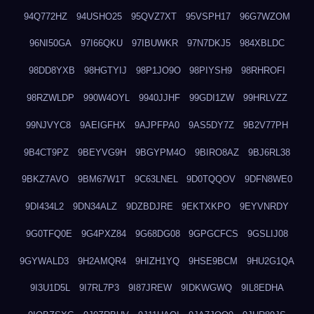
94Q772HZ
94USHO25
95QVZ7XT
95VSPH17
96G7WZOM
96NI50GA
97I66QKU
97IBUWKR
97N7DKJ5
984XBLDC
98DD8YXB
98HGTYIJ
98P1JO9O
98PIYSH9
98RHROFI
98RZWLDP
990W4OYL
9940JJHF
99GDI1ZW
99HRLVZZ
99NJVYC8
9AEIGFHX
9AJPFPA0
9AS5DY7Z
9B2V77PH
9B4CT9PZ
9BEYVG9H
9BGYPM4O
9BIRO8AZ
9BJ6RL38
9BKZ7AVO
9BM67W1T
9C63LNEL
9D0TQQOV
9DFN8WE0
9DI434L2
9DN34ALZ
9DZBDJRE
9EKTXKPO
9EYVNRDY
9G0TFQ0E
9G4PXZ84
9G68DG08
9GPGCFCS
9GSLIJ08
9GYWALD3
9H2AMQR4
9HIZH1YQ
9HSE9BCM
9HU2G1QA
9I3U1D5L
9I7RL7P3
9I87JREW
9IDKWGWQ
9IL8EDHA