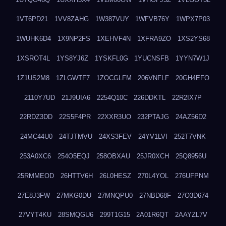
1VT6PD21
1VV8ZAHG
1W387VUY
1WFVB76Y
1WPX7P03
1WUHK6D4
1X9NP2FS
1XEHVF4N
1XFRA9ZO
1XS2YS68
1XSROT4L
1YS8YJ6Z
1YSKFL0G
1YUCNSFB
1YYN7W1J
1Z1US2M8
1ZLGWTF7
1ZOCGLFM
206VNFLF
20GH4EFO
2110Y7UD
21J9UIA6
2254Q10C
226DDKTL
22R2IX7P
22RDZ3DD
22S5F4PR
22XXR3UO
232PTAJG
24AZ56D2
24MC44U0
24TJTMVU
24XS3FEV
24YV1LVI
252T7VNK
253A0XC6
254O5EQJ
258OBXAU
25JR0XCH
25Q8956U
25RMMEOD
26HTTV6H
26L0HESZ
270L4YOL
276UFPNM
27E8J3FW
27MKG0DU
27MNQPU0
27NBD68F
27O3D674
27VYT4KU
28SMQGU6
299T1G15
2A01R6QT
2AAYZL7V