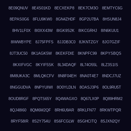
8E09QNUV
8E4S01KD
8ECXEKP8
8EK7CM3O
8EMTYC6G
8EPAS0G6
8FLU9KW0
8GN4ZHDF
8GP2U7BA
8HSUN8J4
8HV1LF0X
8I0XX43W
8IGK9S2K
8IKCGRHJ
8IN6KUU1
8IWWBYPE
8J75FPFS
8JJDB3C0
8JKNTZGY
8JO7GZIF
8JT3UC50
8K1AGK5W
8KEKFDIE
8KNPFC99
8KPYSBQS
8KXIFVGC
8KYIF5SK
8L34DAQF
8L74O55L
8LZ3S1IS
8M8UKA3C
8MLQKCFV
8N8F04EH
8NA0T4E7
8NDCJ7UZ
8NGGUDVA
8NPYUIWI
8O0YLDLN
8OASJ3P6
8OL9RU5T
8OUD8RGF
8PQTS65Y
8Q4WAGXO
8Q67LX0P
8Q89HRM2
8QJ48I60
8QM6M2QF
8RH6U9AR
8RKLFN77
8RKWTPQR
8RYF58IR
8S2Y754U
8S6FCGLW
8SGHCITQ
8SJXN2QY