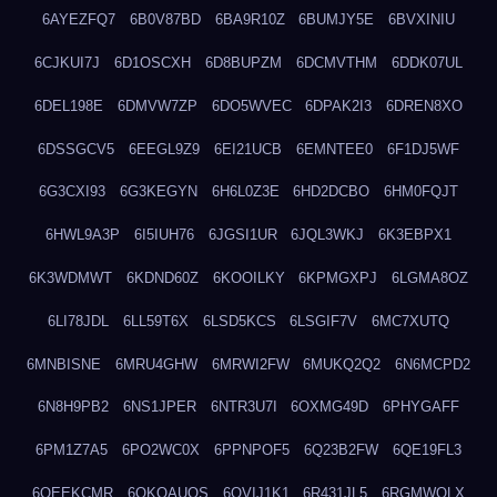
6AYEZFQ7
6B0V87BD
6BA9R10Z
6BUMJY5E
6BVXINIU
6CJKUI7J
6D1OSCXH
6D8BUPZM
6DCMVTHM
6DDK07UL
6DEL198E
6DMVW7ZP
6DO5WVEC
6DPAK2I3
6DREN8XO
6DSSGCV5
6EEGL9Z9
6EI21UCB
6EMNTEE0
6F1DJ5WF
6G3CXI93
6G3KEGYN
6H6L0Z3E
6HD2DCBO
6HM0FQJT
6HWL9A3P
6I5IUH76
6JGSI1UR
6JQL3WKJ
6K3EBPX1
6K3WDMWT
6KDND60Z
6KOOILKY
6KPMGXPJ
6LGMA8OZ
6LI78JDL
6LL59T6X
6LSD5KCS
6LSGIF7V
6MC7XUTQ
6MNBISNE
6MRU4GHW
6MRWI2FW
6MUKQ2Q2
6N6MCPD2
6N8H9PB2
6NS1JPER
6NTR3U7I
6OXMG49D
6PHYGAFF
6PM1Z7A5
6PO2WC0X
6PPNPOF5
6Q23B2FW
6QE19FL3
6QEEKCMR
6QKOAUOS
6QVIJ1K1
6R431JL5
6RGMWOLX