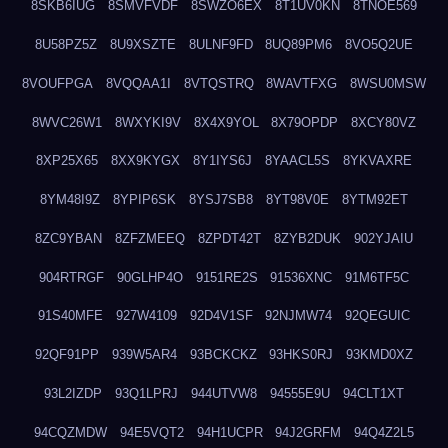
8SKB6IUG
8SMVFVDF
8SWZO6EX
8T1UV0KN
8TNOE569
8U58PZ5Z
8U9XSZTE
8ULNF9FD
8UQ89PM6
8VO5Q2UE
8VOUFPGA
8VQQAA1I
8VTQSTRQ
8WAVTFXG
8WSU0MSW
8WVC26W1
8WXYKI9V
8X4X9YOL
8X79OPDP
8XCY80VZ
8XP25X65
8XX9KYGX
8Y1IYS6J
8YAACL5S
8YKVAXRE
8YM48I9Z
8YPIP6SK
8YSJ7SB8
8YT98V0E
8YTM92ET
8ZC9YBAN
8ZFZMEEQ
8ZPDT42T
8ZYB2DUK
902YJAIU
904RTRGF
90GLHP4O
9151RE2S
91536XNC
91M6TF5C
91S40MFE
927W4109
92D4V1SF
92NJMW74
92QEGUIC
92QF91PP
939W5AR4
93BCKCKZ
93HKS0RJ
93KMD0XZ
93L2IZDP
93Q1LPRJ
944UTVW8
94555E9U
94CLT1XT
94CQZMDW
94E5VQT2
94H1UCPR
94J2GRFM
94Q4Z2L5