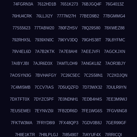
74FGRN3A
7612HD1B
7651K273
76BJGQ4F
76G4013Z
76HU4CRK
76LLJI2Y
7777M27H
77BED9B2
77BGMMG4
77S55623
77TABW20
780FZHSV
78Q29S80
78XWEZ88
792RHX5L
7939XN0C
796YV3DQ
79GHS38T
79L8YFMC
79V4EL6D
7A7B2KTK
7A7E8AHI
7AEEJVFI
7AGCKJXN
7AIBYJBI
7AJR6D3X
7AMTLOH9
7ANGKL8Z
7AOR3BJY
7AOSYN3G
7BVHAFGY
7C26C5EC
7C2S58N1
7C2XDJQN
7C4MI5MB
7CCV7IAS
7D5UQZFD
7D73WX32
7DULR9YN
7DXTFT0X
7DYZC5PF
7E0NDNH1
7EDB4H4S
7EE3M9WJ
7EUSEMEI
7EYNVZ6I
7FB2DR6D
7FE1WG6S
7FGV6NG8
7FKTW3MA
7FRYD8I9
7FX48QP3
7GDV0B8J
7GER99GF
7H8E1KTR
7H8LPLGJ
7I854907
7IAYUF4X
7IRRICQI