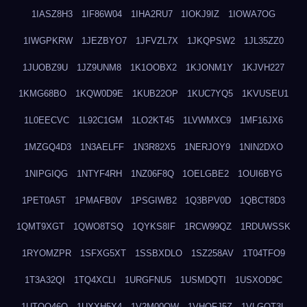
1IASZ8H3
1IF86W04
1IHA2RU7
1IOKJ9IZ
1IOWA7OG
1IWGPKRW
1JEZBYO7
1JFVZL7X
1JKQPSW2
1JL35ZZ0
1JUOBZ9U
1JZ9UNM8
1K1OOBX2
1KJONM1Y
1KJVH227
1KMG68BO
1KQW0D9E
1KUB22OP
1KUC7YQ5
1KVUSEU1
1L0EECVC
1L92C1GM
1LO2KT45
1LVWMXC9
1MF16JX6
1MZGQ4D3
1N3AELFF
1N3R82X5
1NERJOY9
1NIN2DXO
1NIPGIQG
1NTYF4RH
1NZ06F8Q
1OELGBE2
1OUI6BYG
1PET0A5T
1PMAFB0V
1PSGIWB2
1Q3BPV0D
1QBCT8D3
1QMT9XGT
1QWO8TSQ
1QYKS8IF
1RCW99QZ
1RDUWSSK
1RYOMZPR
1SFXG5XT
1SSBXDLO
1SZ258AV
1T04TFO9
1T3A32QI
1TQ4XCLI
1URGFNU5
1USMDQTI
1USXOD9C
1UTQO46Q
1UXXH5X4
1V2M00OW
1VHOFJ5Z
1VLGOT3L