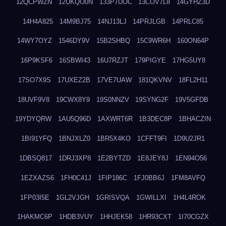
12QCPWZN
12UKQO0N
133P7UOC
13COV7L8
14GYHZ3D
14H4A825
14M9BJ75
14NJ13LJ
14PRJLGB
14PRLC85
14WY7OYZ
1546DY9V
15B2SHBQ
15C9WR6H
160ON64P
16P9KSF6
16SBWI43
16U7RZJT
179PIGYE
17HG5UY8
17SO7X9S
17UXEZ2B
17VE7UAW
181QKVNV
18FL2H11
18UVF9V8
19CWX8Y9
19S0NNZV
19SYNG2F
19V5GFDB
19YDYQRW
1AU5Q96D
1AXWRT6R
1B3DEC8P
1BHACZIN
1BI91YFQ
1BNJXLZ0
1BR5X4KO
1CFFT9FI
1D9U2JR1
1DBSQ817
1DRJ3XP8
1E2BYTZD
1E8JEY8J
1EN94O56
1EZXAZS6
1FH0C41J
1FIP186C
1FJ0BB6J
1FM8AVFQ
1FP03I5E
1GL2VJGH
1GRISVQA
1GWILLXI
1H4L4ROK
1HAKMC6P
1HDB3VUY
1HHJEK58
1HR93CXT
1I70CGZX