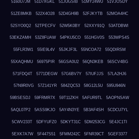
5160U7JM
51D7XGKL
51JUGSIB
51MY24WU
51VJOSDY
51ZE8MKB
522X4O28
52D4GH9B
52FJKYTB
52MOA4HC
52SYO0Q2
52TPECFV
52W5K0BY
52XXY91Q
53ATDBWI
53EKZAMH
53Z8FUAW
54PKU5CO
551HGV0S
553WPS4S
55FLR3W1
55IE9L4V
55JKJF3L
55NCOA72
55QDIRSM
55XAQHMU
56975PIR
56GSA0U2
56QN3KEB
56SCV4BG
571FDQ4T
5771DEGW
57G6BV7Y
57IUFJJS
57LA2HJ6
57N9R0VG
57Z141YR
584ZQC53
58G12L5U
595U946N
59BSESDJ
59FRMR7X
59T11ZKH
5AFUR9TL
5AOPNSAW
5AQL07P2
5ASS9KJO
5AY4N3YE
5B3AF4SH
5CDCU7YL
5CWV233T
5DFYUFZ0
5DKYT31C
5DM253CG
5E4JC1TI
5EXK7A7W
5F447S51
5FMM242C
5FNR39CT
5GEF3377