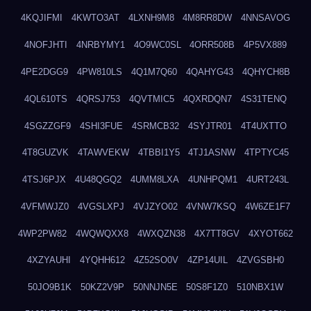
4KQJIFMI
4KWTO3AT
4LXNH9M8
4M8RR8DW
4NNSAVOG
4NOFJHTI
4NRBYMY1
4O9WC0SL
4ORR508B
4P5VX889
4PE2DGG9
4PW810LS
4Q1M7Q60
4QAHYG43
4QHYCH8B
4QL610TS
4QRSJ753
4QVTMIC5
4QXRDQN7
4S31TENQ
4SGZZGF9
4SHI3FUE
4SRMCB32
4SYJTR01
4T4UXTTO
4T8GUZVK
4TAWVEKW
4TBBI1Y5
4TJ1ASNW
4TPTYC45
4TSJ6PJX
4U48QGQ2
4UMM8LXA
4UNHPQM1
4URT243L
4VFMWJZ0
4VGSLXPJ
4VJZYO02
4VNW7KSQ
4W6ZE1F7
4WP2PW82
4WQWQXX8
4WXQZN38
4X7TT8GV
4XYOT662
4XZYAUHI
4YQHH612
4Z52SO0V
4ZP14UIL
4ZVGSBH0
50JO9B1K
50KZ2V9P
50NNJN5E
50S8F1Z0
510NBX1W