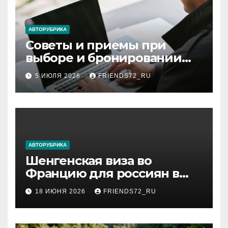
АВТОРУБРИКА
Советы и приемы при
выборе и бронировании
авиабилетов
5 ИЮЛЯ 2026
FRIENDS72_RU
АВТОРУБРИКА
Шенгенская виза во
Францию для россиян в
2026 году: сроки от 3 дней
18 ИЮНЯ 2026
FRIENDS72_RU
и список необходимых
документов