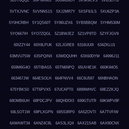
5UJY0QQ2
5UPNX603
5UUMB8OT
5V5K9CVS
5VB3LIYB
5VTXJVNC
5VVNNS1S
5XJ2MR7Y
5XSF9JLS
5XU6ZP3A
5Y0HCRBH
5Y1QS60T
5Y86UZX6
5YB5BBQM
5YHM530M
5YO667IH
5YO7ZQGL
5Z1BWJEZ
5Z1VP9TD
5ZYFJGV9
60IZ2Y44
60X8LPUK
62LJGRE8
6316UU0I
634ZKLU1
63MVU7SW
63SPQINX
63WDQUHH
63X60DYM
64996J11
659M6G4O
65TIBAG5
65TN6NPQ
65UV4E1K
660K94O5
663467JW
664ESOLH
664FNVV4
66C6U597
66NBHAON
675YBKS0
67T6PVX5
67UCAPT0
6899WHVC
68EZZKJQ
68OMB6UH
68PDCJPV
68QHDOI3
699GTUTR
69KWPV8F
69LSOT1W
69PLXGPN
69S53RP0
6A5ZOVTI
6A7TVFIW
6AMAWT34
6ANZ4C8L
6AS3LJQ4
6AX21SAB
6AX80CNX