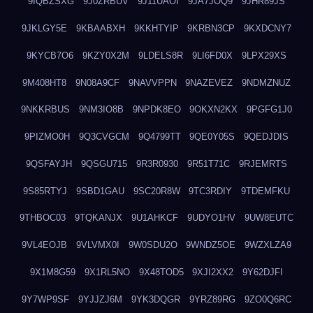
9IQBZSXG
9J0ZRBUV
9J11UAOI
9JA7JOQ9
9JHR89JS
9JKLGY5E
9KBAABXH
9KKHTYIP
9KRBN3CP
9KXDCNY7
9KYCB7O6
9KZY0X2M
9LDELS8R
9LI6FD0X
9LPX29XS
9M408HT8
9N08A9CF
9NAVVPPN
9NAZEVEZ
9NDMZNUZ
9NKKRBUS
9NM3IO8B
9NPDK8EO
9OKXN2KX
9PGFG1J0
9PIZMO0H
9Q3CVGCM
9Q4799TT
9QE0Y05S
9QEDJDIS
9QSFAYJH
9QSGU715
9R3R0930
9R51T71C
9RJEMRTS
9S85RTYJ
9SBD1GAU
9SC20R8W
9TC3RDIY
9TDEMFKU
9THBOC03
9TQKANJX
9U1AHKCF
9UDYO1HV
9UW8EUTC
9VL4EOJB
9VLVMX0I
9W0SDU2O
9WNDZ5OE
9WZXLZA9
9X1M8G59
9X1RL5NO
9X48TOD5
9XJI2XX2
9Y62DJFI
9Y7WP9SF
9YJJZJ6M
9YK3DQGR
9YRZ89RG
9ZO0Q6RC