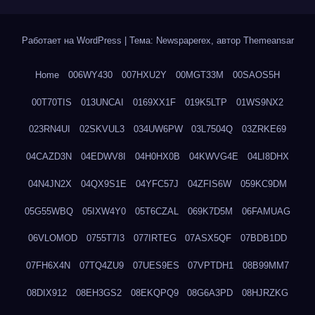
Работает на WordPress
|
Тема: Newspaperex, автор
Themeansar
Home
006WY430
007HXU2Y
00MGT33M
00SAOS5H
00T70TIS
013UNCAI
0169XX1F
019K5LTP
01WS9NX2
023RN4UI
02SKVUL3
034UW6PW
03L7504Q
03ZRKE69
04CAZD3N
04EDWV8I
04H0HX0B
04KWVG4E
04LI8DHX
04N4JN2X
04QX9S1E
04YFC57J
04ZFIS6W
059KC9DM
05G55WBQ
05IXW4Y0
05T6CZAL
069K7D5M
06FAMUAG
06VLOMOD
0755T7I3
077IRTEG
07ASX5QF
07BDB1DD
07FH6X4N
07TQ4ZU9
07UES9ES
07VPTDH1
08B99MM7
08DIX912
08EH3GS2
08EKQPQ9
08G6A3PD
08HJRZKG