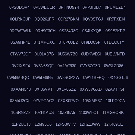
0P2UDQV4
0P3WEUER
0PHNO5Y4
0PPJIUB7
0PUMEZB4
0QLRKCUP
0QO261FR
0QR27BKM
0QV0STGJ
0R7FXEI4
0RCWTWLK
0RH9C3CH
0S284R8O
0S4IXXQE
0S9E2KPP
0SA9HP4L
0T1MPQXC
0T8PUJB2
0T9LQ0SF
0TDEQ0TY
0TWV72OF
0U01AD7B
0U56W7B0
0UDKWD5I
0UELVNFD
0V2IXSF4
0V3N6SQF
0VJAC930
0VY5ZG3D
0W3LZD86
0W58MBQO
0W5D86N5
0W8SOPXW
0WY1BFPQ
0X4GG1J6
0XAANC43
0XI05VVT
0XLR0SZZ
0XW3VGXD
0ZAVTHSI
0ZM4J2CX
0ZVYGAG2
0ZXS0PVO
105XMS37
10LFO9CA
10SRNZZ2
10ZH1AUS
10ZZI8A5
1103WHO1
11MGVORK
11P2UCTJ
126I93O6
12FS3WHV
12HZ1JWW
12K469CE