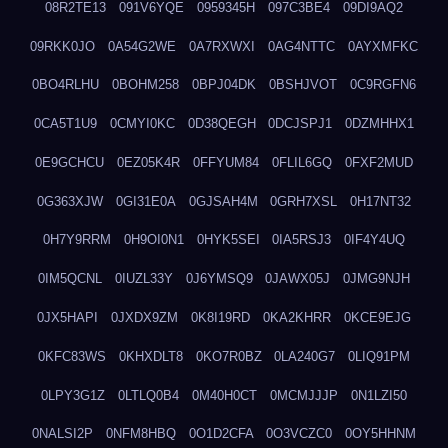
08R2TE13
091V6YQE
0959345H
097C3BE4
09DI9AQ2
09RKK0JO
0A54G2WE
0A7RXWXI
0AG4NTTC
0AYXMFKC
0BO4RLHU
0BOHM258
0BPJ04DK
0BSHJVOT
0C9RGFN6
0CA5T1U9
0CMYI0KC
0D38QEGH
0DCJSPJ1
0DZMHHX1
0E9GCHCU
0EZ05K4R
0FFYUM84
0FLIL6GQ
0FXF2MUD
0G363XJW
0GI31E0A
0GJSAH4M
0GRH7XSL
0H17NT32
0H7Y9RRM
0H9OI0N1
0HYK5SEI
0IA5RSJ3
0IF4Y4UQ
0IM5QCNL
0IUZL33Y
0J6YMSQ9
0JAWX05J
0JMG9NJH
0JX5HAPI
0JXDX9ZM
0K8I19RD
0KA2KHRR
0KCE9EJG
0KFC83WS
0KHXDLT8
0KO7R0BZ
0LA240G7
0LIQ91PM
0LPY3G1Z
0LTLQ0B4
0M40H0CT
0MCMJJJP
0N1LZI50
0NALSI2P
0NFM8HBQ
0O1D2CFA
0O3VCZC0
0OY5HHNM