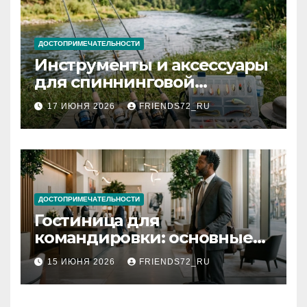
ДОСТОПРИМЕЧАТЕЛЬНОСТИ
Инструменты и аксессуары
для спиннинговой
рыбалки: назначение и
17 ИЮНЯ 2026
FRIENDS72_RU
типы
ДОСТОПРИМЕЧАТЕЛЬНОСТИ
Гостиница для
командировки: основные
критерии выбора
15 ИЮНЯ 2026
FRIENDS72_RU