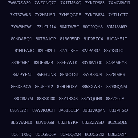
7WWR3W39
7WZCNQ7C
7X1TM5XQ
7XKFP983
7XMG6WJ3
7XT3ZWK3
7Y2HM15R
7YHSQGPE
7YKTB834
7YTLLGT7
7YW8HTW1
7ZUCLJ14
804ITWBC
80G20QY8
80M18M6R
80NDABQJ
80TBA1GP
81B6R5DR
81F9BZC4
81GAYE1F
81NLFAJC
82LF82LT
82Z0LK6F
82ZPA837
8379G3TC
839R94B1
83DE49ZB
83FF7WTK
83Y6WTO0
843AMPY3
84ZPYENJ
85BF0JNS
85NIO1GL
85YB83US
85Z8IMBR
866X8P4W
86U520L2
87HLHOXA
885XXWB7
8893NQNM
88C06Z7M
88SSKI00
88Y1B346
88ZYQON6
88ZZ29JA
895NL72T
89WVKQCH
8A6B5EEP
8BBJWQMN
8BJPIIGO
8BSWANL0
8BVB056I
8BZT9YKF
8BZZZWSD
8C2C6QL5
8C6H1X9Q
8CEG9O6P
8CFDQ2M4
8CUCG2I2
8D8ZOZI4