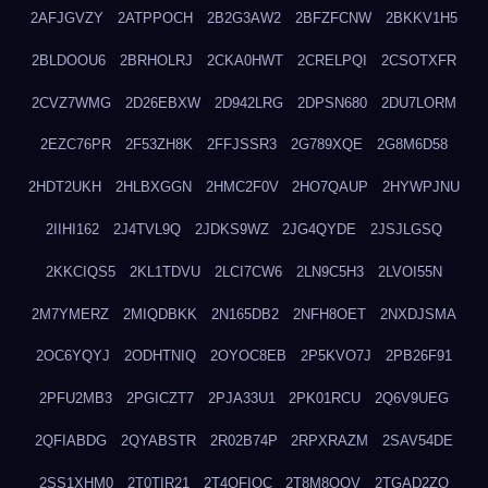
2AFJGVZY
2ATPPOCH
2B2G3AW2
2BFZFCNW
2BKKV1H5
2BLDOOU6
2BRHOLRJ
2CKA0HWT
2CRELPQI
2CSOTXFR
2CVZ7WMG
2D26EBXW
2D942LRG
2DPSN680
2DU7LORM
2EZC76PR
2F53ZH8K
2FFJSSR3
2G789XQE
2G8M6D58
2HDT2UKH
2HLBXGGN
2HMC2F0V
2HO7QAUP
2HYWPJNU
2IIHI162
2J4TVL9Q
2JDKS9WZ
2JG4QYDE
2JSJLGSQ
2KKCIQS5
2KL1TDVU
2LCI7CW6
2LN9C5H3
2LVOI55N
2M7YMERZ
2MIQDBKK
2N165DB2
2NFH8OET
2NXDJSMA
2OC6YQYJ
2ODHTNIQ
2OYOC8EB
2P5KVO7J
2PB26F91
2PFU2MB3
2PGICZT7
2PJA33U1
2PK01RCU
2Q6V9UEG
2QFIABDG
2QYABSTR
2R02B74P
2RPXRAZM
2SAV54DE
2SS1XHM0
2T0TIR21
2T4QFIOC
2T8M8OOV
2TGAD2ZO