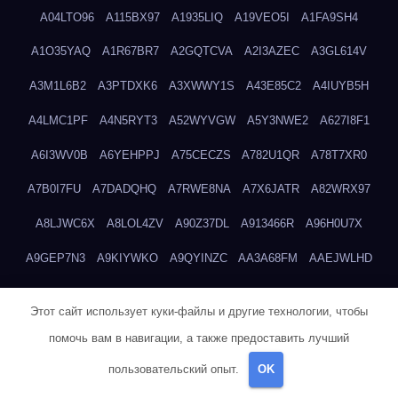
A04LTO96
A115BX97
A1935LIQ
A19VEO5I
A1FA9SH4
A1O35YAQ
A1R67BR7
A2GQTCVA
A2I3AZEC
A3GL614V
A3M1L6B2
A3PTDXK6
A3XWWY1S
A43E85C2
A4IUYB5H
A4LMC1PF
A4N5RYT3
A52WYVGW
A5Y3NWE2
A627I8F1
A6I3WV0B
A6YEHPPJ
A75CECZS
A782U1QR
A78T7XR0
A7B0I7FU
A7DADQHQ
A7RWE8NA
A7X6JATR
A82WRX97
A8LJWC6X
A8LOL4ZV
A90Z37DL
A913466R
A96H0U7X
A9GEP7N3
A9KIYWKO
A9QYINZC
AA3A68FM
AAEJWLHD
AAEZRZ0I
AAO3NKXF
AAVKTCB4
AB6S6UZH
ABAP8R3B
Этот сайт использует куки-файлы и другие технологии, чтобы
ABDXH3XG
ABQR9326
ABWKZCNH
AC2GYKWG
AC768CHK
помочь вам в навигации, а также предоставить лучший
ACUPC2X8
ACXX236G
ADMVWTS8
ADOE3V3Y
ADQOJYQO
пользовательский опыт.
OK
AE2PW74I
AE5LNXK5
AF0P5V8L
AF6N078R
AFF8EG9L