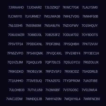
7JIRAAHO
7JJO4AR2
7JLOZ9Q7
7KWC77GK
7LALYSM0
7LCWIIY0
7LVURME7
7M1UWA38
7MHLTVDG
7MM4F50B
7NL020H5
7NS5N00M
7NSA9LFN
7NZIGFWV
7O15HQUY
7O6U1WZR
7O89DJ0L
7OB253FZ
7ODLM7D2
7OY8DOTS
7P5VTP24
7PDDGXNL
7PDF28N1
7PISQHBH
7PKT2VUV
7PN5ZVPO
7PS4XQMK
7PVQC4XL
7PVZ4BY4
7PY3EC1H
7Q1VZL8M
7QAQLLVB
7QP7DLC5
7QSLGYCU
7R0ZOLUX
7R9IGDKD
7ROB1V3K
7RPZVSPJ
7RX9CIDZ
7SH2DRLB
7T1IUHHO
7T3VE5UQ
7TKA257G
7TYDPROM
7UA3TIBE
7ULOHB33
7UTVLU59
7V2MI6BF
7V37GO5C
7V513WU4
7VACJZDW
7WHDQ1JB
7WHY4Z0N
7WQXY6L4
7WRFNCB0