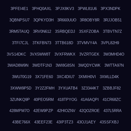
3PFEI4E1
3PHQ0AXL
3PJX8KV3
3PWL81U6
3PX3NDPK
3QBNPSU7
3QPKYD3H
3R660UUO
3R8OBY8R
3RJJOB51
3RM5TAUQ
3RV0N612
3SRBQEDJ
3SXFZOBA
3TBVTN7Z
3TFI7CJL
3TKFBN73
3TTB618D
3TVMVY4A
3VPL82H9
3VS14DKC
3VX5WW8T
3VXFRWKX
3VZRTGEK
3W3MHD4O
3WAD8W9N
3WDTF1N3
3WI8G8SN
3WQDYCWK
3WTTA97N
3WU70G19
3X71FE60
3XC4DIU7
3XMIH0VI
3XMLLD4K
3XWW9P5D
3Y2Z2FMH
3YXUATB4
3Z3344KT
3ZBBJF82
3ZUNKQ9P
40PEO5RM
418TPYOG
41A6AQPI
41CR68ZC
428MPM7O
42EW9PZP
42HIOZNV
42QOZROE
437L5RRA
43BE766X
43EEF23E
43IP3TZ3
43OJ1AEY
43SSFXBJ