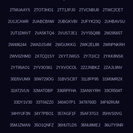
2TMUAAY5
2TOT3HO1
2TT1JPJ0
2TVCNBU8
2TWC2CET
2U1JCAWR
2UABCBNW
2UBGKVBI
2UFYK23Q
2UHBAVSU
2UT1DWVT
2VA5KTQ4
2VUSTJE1
2VY55Q8B
2W29565T
2W496244
2WADJS4M
2WGUIKKG
2WK2EL88
2WNPNKRH
2WV0ZHMD
2X7CQ1SY
2XYTJWGS
2Y7I1IC2
2YKK8NSK
2YT95AO1
2YV3O361
2YXVOCOL
2Z2JNBKZ
2ZAJL9NV
30D5VUM9
30W729OG
31BVSCBT
31L8FP95
31M0MR2X
32AT2VLN
32MATDBP
336RPFHA
33ANXYRH
33CR504T
33DY1V30
33T04ZZ0
3404O7P1
3478760D
34F92RUM
34HYUF3N
34Y7PBO1
357AGF1F
35AF37G3
35HVS0VG
35MJZMAN
35O1QNFZ
36HUTLDS
36NU8MEJ
36U7Y0NR