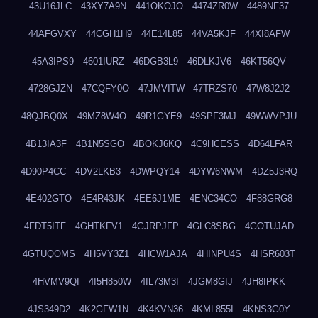
43U16JLC
43XY7A9N
441OKOJO
4474ZR0W
4489NF37
44AFGVXY
44CGH1H9
44E14L85
44VA5KJF
44XI8AFW
45A3IPS9
4601IURZ
46DGB3L9
46DLKJV6
46KT56QV
4728GJZN
47CQFY0O
47JMVITW
47TRZS70
47W8J2J2
48QJBQ0X
49MZ8W4O
49R1GYE9
49SPF3MJ
49WWVPJU
4B13IA3F
4B1N5SGO
4BOKJ6KQ
4C9HCESS
4D64LFAR
4D90P4CC
4DV2LKB3
4DWPQY14
4DYW6NWM
4DZ5J3RQ
4E402GTO
4E4R43JK
4EE6J1ME
4ENC34CO
4F88GRG8
4FDT5ITF
4GHTKFV1
4GJRPJFP
4GLC8SBG
4GOTUJAD
4GTUQOMS
4H5VY3Z1
4HCW1AJA
4HINPU4S
4HSR603T
4HVMV9QI
4I5H850W
4IL73M3I
4JGM8GIJ
4JH8IPKK
4JS349D2
4K2GFW1N
4K4KVN36
4KML855I
4KNS3G0Y