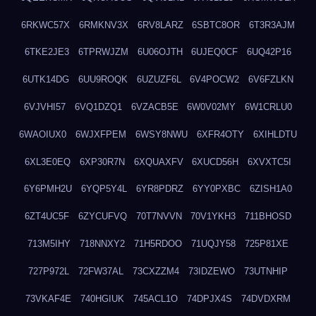
6RKWC57X
6RMKNV3X
6RV8LARZ
6SBTC8OR
6T3R3AJM
6TKE2JE3
6TPRWJZM
6U06OJTH
6UJEQ0CF
6UQ42P16
6UTK14DG
6UU9ROQK
6UZUZF6L
6V4POCW2
6V6FZLKN
6VJVHI57
6VQ1DZQ1
6VZACB5E
6W0V02MY
6W1CRLU0
6WAOIUX0
6WJXFPEM
6WSY8NWU
6XFR4OTY
6XIHLDTU
6XL3E0EQ
6XP30R7N
6XQUAXFV
6XUCD56H
6XVXTC5I
6Y6PMH2U
6YQP5Y4L
6YR8PDRZ
6YY0PXBC
6ZISH1A0
6ZT4UC5F
6ZYCUFVQ
70T7NVVN
70V1YKH3
711BHOSD
713M5IHY
718NNXY2
71H5RDOO
71UQJY58
725P81XE
727P972L
72FW37AL
73CXZZM4
73IDZEWO
73UTNHIP
73VKAF4E
740HGIUK
745ACL1O
74DPJX4S
74DVDXRM