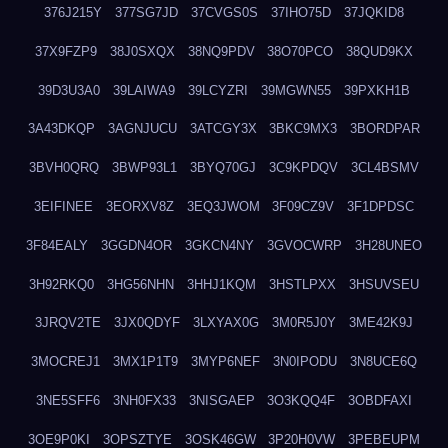
376J215Y
377SG7JD
37CVGS0S
37IHO75D
37JQKID8
37X9FZP9
38J0SXQX
38NQ9PDV
38O70PCO
38QUD9KX
39D3U3A0
39LAIWA9
39LCYZRI
39MGWN55
39PXKH1B
3A43DKQP
3AGNJUCU
3ATCGY3X
3BKC9MX3
3BORDPAR
3BVH0QRQ
3BWP93L1
3BYQ70GJ
3C9KPDQV
3CL4BSMV
3EIFINEE
3EORXV8Z
3EQ3JWOM
3F09CZ9V
3F1DPDSC
3F84EALY
3GGDN4OR
3GKCN4NY
3GVOCWRP
3H28UNEO
3H92RKQ0
3HG56NHN
3HHJ1KQM
3HSTLPXX
3HSUVSEU
3JRQV2TE
3JX0QDYF
3LXYAX0G
3M0R5J0Y
3ME42K9J
3MOCREJ1
3MX1P1T9
3MYP6NEF
3N0IPODU
3N8UCE6Q
3NE5SFF6
3NH0FX33
3NISGAEP
3O3KQQ4F
3OBDFAXI
3OE9P0KI
3OPSZTYE
3OSK46GW
3P20H0VW
3PEBEUPM