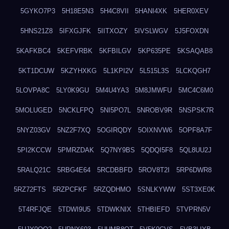
5GYKO7P3
5H18E5N3
5H4C8VII
5HANI4XK
5HER0XEV
5HNS21Z8
5IFXGJFK
5IITXOZY
5IVSLWGV
5J5FOXDN
5KAFKBC4
5KEFVRBK
5KFBILGV
5KP635PE
5KSAQAB8
5KT1DCUW
5KZYHXKG
5L1KPI2V
5L515L3S
5LCKQGH7
5LOVPA8C
5LY0K9GU
5M4U4YA3
5M8JMWFU
5MC4C6M0
5MOLUGED
5NCKLFPQ
5NI5PO7L
5NROBV9R
5NSPSK7R
5NYZ03GV
5NZ2F7XQ
5OGIRQDY
5OIXNVW6
5OPF8A7F
5PI2KCCW
5PMRZDAK
5Q7NY9BS
5QDQI5F8
5QL8UU2J
5RALQ21C
5RBG4E64
5RCDBBFD
5ROV8T2I
5RP6DWR8
5RZ72FTS
5RZPCFKF
5RZQDHMO
5SNLKYWW
5ST3XE0K
5T4RFJQE
5TDWI9U5
5TDWKNIX
5THBIEFD
5TVPRN5V