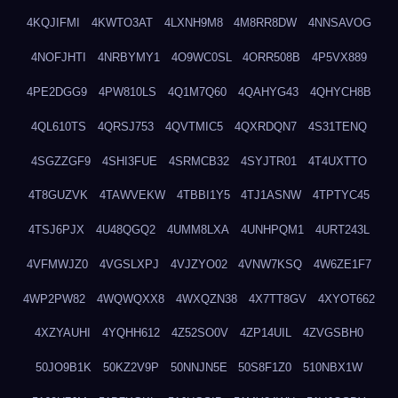
4KQJIFMI
4KWTO3AT
4LXNH9M8
4M8RR8DW
4NNSAVOG
4NOFJHTI
4NRBYMY1
4O9WC0SL
4ORR508B
4P5VX889
4PE2DGG9
4PW810LS
4Q1M7Q60
4QAHYG43
4QHYCH8B
4QL610TS
4QRSJ753
4QVTMIC5
4QXRDQN7
4S31TENQ
4SGZZGF9
4SHI3FUE
4SRMCB32
4SYJTR01
4T4UXTTO
4T8GUZVK
4TAWVEKW
4TBBI1Y5
4TJ1ASNW
4TPTYC45
4TSJ6PJX
4U48QGQ2
4UMM8LXA
4UNHPQM1
4URT243L
4VFMWJZ0
4VGSLXPJ
4VJZYO02
4VNW7KSQ
4W6ZE1F7
4WP2PW82
4WQWQXX8
4WXQZN38
4X7TT8GV
4XYOT662
4XZYAUHI
4YQHH612
4Z52SO0V
4ZP14UIL
4ZVGSBH0
50JO9B1K
50KZ2V9P
50NNJN5E
50S8F1Z0
510NBX1W