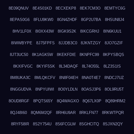
8E09QNUV
8E4S01KD
8ECXEKP8
8EK7CM3O
8EMTYC6G
8EPAS0G6
8FLU9KW0
8GN4ZHDF
8GP2U7BA
8HSUN8J4
8HV1LF0X
8I0XX43W
8IGK9S2K
8IKCGRHJ
8IN6KUU1
8IWWBYPE
8J75FPFS
8JJDB3C0
8JKNTZGY
8JO7GZIF
8JT3UC50
8K1AGK5W
8KEKFDIE
8KNPFC99
8KPYSBQS
8KXIFVGC
8KYIF5SK
8L34DAQF
8L74O55L
8LZ3S1IS
8M8UKA3C
8MLQKCFV
8N8F04EH
8NA0T4E7
8NDCJ7UZ
8NGGUDVA
8NPYUIWI
8O0YLDLN
8OASJ3P6
8OL9RU5T
8OUD8RGF
8PQTS65Y
8Q4WAGXO
8Q67LX0P
8Q89HRM2
8QJ48I60
8QM6M2QF
8RH6U9AR
8RKLFN77
8RKWTPQR
8RYF58IR
8S2Y754U
8S6FCGLW
8SGHCITQ
8SJXN2QY