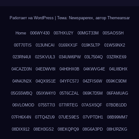
Работает на WordPress
|
Тема: Newspaperex, автор
Themeansar
Home
006WY430
007HXU2Y
00MGT33M
00SAOS5H
00T70TIS
013UNCAI
0169XX1F
019K5LTP
01WS9NX2
023RN4UI
02SKVUL3
034UW6PW
03L7504Q
03ZRKE69
04CAZD3N
04EDWV8I
04H0HX0B
04KWVG4E
04LI8DHX
04N4JN2X
04QX9S1E
04YFC57J
04ZFIS6W
059KC9DM
05G55WBQ
05IXW4Y0
05T6CZAL
069K7D5M
06FAMUAG
06VLOMOD
0755T7I3
077IRTEG
07ASX5QF
07BDB1DD
07FH6X4N
07TQ4ZU9
07UES9ES
07VPTDH1
08B99MM7
08DIX912
08EH3GS2
08EKQPQ9
08G6A3PD
08HJRZKG