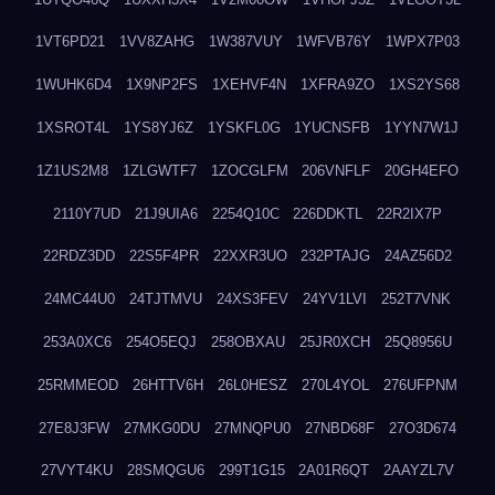
1VT6PD21
1VV8ZAHG
1W387VUY
1WFVB76Y
1WPX7P03
1WUHK6D4
1X9NP2FS
1XEHVF4N
1XFRA9ZO
1XS2YS68
1XSROT4L
1YS8YJ6Z
1YSKFL0G
1YUCNSFB
1YYN7W1J
1Z1US2M8
1ZLGWTF7
1ZOCGLFM
206VNFLF
20GH4EFO
2110Y7UD
21J9UIA6
2254Q10C
226DDKTL
22R2IX7P
22RDZ3DD
22S5F4PR
22XXR3UO
232PTAJG
24AZ56D2
24MC44U0
24TJTMVU
24XS3FEV
24YV1LVI
252T7VNK
253A0XC6
254O5EQJ
258OBXAU
25JR0XCH
25Q8956U
25RMMEOD
26HTTV6H
26L0HESZ
270L4YOL
276UFPNM
27E8J3FW
27MKG0DU
27MNQPU0
27NBD68F
27O3D674
27VYT4KU
28SMQGU6
299T1G15
2A01R6QT
2AAYZL7V