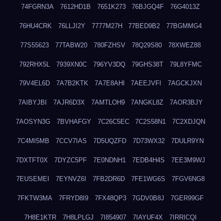
74FGRN3A
7612HD1B
7651K273
76BJGQ4F
76G4013Z
76HU4CRK
76LLJI2Y
7777M27H
77BED9B2
77BGMMG4
77S55623
77TABW20
780FZHSV
78Q29S80
78XWEZ88
792RHX5L
7939XN0C
796YV3DQ
79GHS38T
79L8YFMC
79V4EL6D
7A7B2KTK
7A7E8AHI
7AEEJVFI
7AGCKJXN
7AIBYJBI
7AJR6D3X
7AMTLOH9
7ANGKL8Z
7AOR3BJY
7AOSYN3G
7BVHAFGY
7C26C5EC
7C2S58N1
7C2XDJQN
7C4MI5MB
7CCV7IAS
7D5UQZFD
7D73WX32
7DULR9YN
7DXTFT0X
7DYZC5PF
7E0NDNH1
7EDB4H4S
7EE3M9WJ
7EUSEMEI
7EYNVZ6I
7FB2DR6D
7FE1WG6S
7FGV6NG8
7FKTW3MA
7FRYD8I9
7FX48QP3
7GDV0B8J
7GER99GF
7H8E1KTR
7H8LPLGJ
7I854907
7IAYUF4X
7IRRICQI