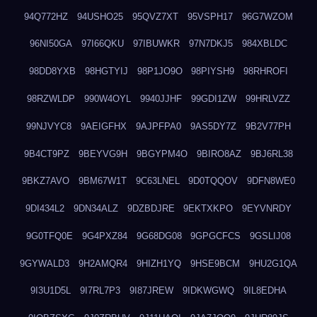
94Q772HZ
94USHO25
95QVZ7XT
95VSPH17
96G7WZOM
96NI50GA
97I66QKU
97IBUWKR
97N7DKJ5
984XBLDC
98DD8YXB
98HGTYIJ
98P1JO9O
98PIYSH9
98RHROFI
98RZWLDP
990W4OYL
9940JJHF
99GDI1ZW
99HRLVZZ
99NJVYC8
9AEIGFHX
9AJPFPA0
9AS5DY7Z
9B2V77PH
9B4CT9PZ
9BEYVG9H
9BGYPM4O
9BIRO8AZ
9BJ6RL38
9BKZ7AVO
9BM67W1T
9C63LNEL
9D0TQQOV
9DFN8WE0
9DI434L2
9DN34ALZ
9DZBDJRE
9EKTXKPO
9EYVNRDY
9G0TFQ0E
9G4PXZ84
9G68DG08
9GPGCFCS
9GSLIJ08
9GYWALD3
9H2AMQR4
9HIZH1YQ
9HSE9BCM
9HU2G1QA
9I3U1D5L
9I7RL7P3
9I87JREW
9IDKWGWQ
9IL8EDHA