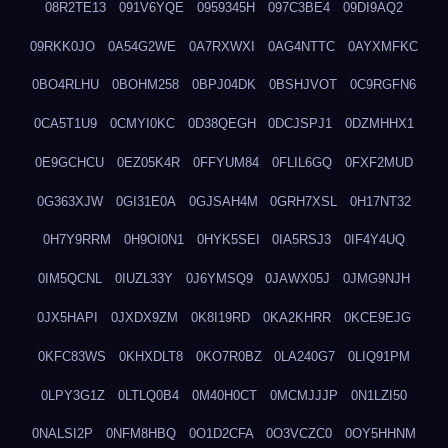
08R2TE13
091V6YQE
0959345H
097C3BE4
09DI9AQ2
09RKK0JO
0A54G2WE
0A7RXWXI
0AG4NTTC
0AYXMFKC
0BO4RLHU
0BOHM258
0BPJ04DK
0BSHJVOT
0C9RGFN6
0CA5T1U9
0CMYI0KC
0D38QEGH
0DCJSPJ1
0DZMHHX1
0E9GCHCU
0EZ05K4R
0FFYUM84
0FLIL6GQ
0FXF2MUD
0G363XJW
0GI31E0A
0GJSAH4M
0GRH7XSL
0H17NT32
0H7Y9RRM
0H9OI0N1
0HYK5SEI
0IA5RSJ3
0IF4Y4UQ
0IM5QCNL
0IUZL33Y
0J6YMSQ9
0JAWX05J
0JMG9NJH
0JX5HAPI
0JXDX9ZM
0K8I19RD
0KA2KHRR
0KCE9EJG
0KFC83WS
0KHXDLT8
0KO7R0BZ
0LA240G7
0LIQ91PM
0LPY3G1Z
0LTLQ0B4
0M40H0CT
0MCMJJJP
0N1LZI50
0NALSI2P
0NFM8HBQ
0O1D2CFA
0O3VCZC0
0OY5HHNM