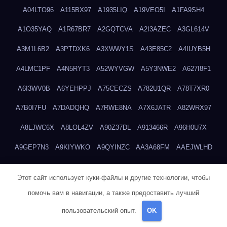
A04LTO96
A115BX97
A1935LIQ
A19VEO5I
A1FA9SH4
A1O35YAQ
A1R67BR7
A2GQTCVA
A2I3AZEC
A3GL614V
A3M1L6B2
A3PTDXK6
A3XWWY1S
A43E85C2
A4IUYB5H
A4LMC1PF
A4N5RYT3
A52WYVGW
A5Y3NWE2
A627I8F1
A6I3WV0B
A6YEHPPJ
A75CECZS
A782U1QR
A78T7XR0
A7B0I7FU
A7DADQHQ
A7RWE8NA
A7X6JATR
A82WRX97
A8LJWC6X
A8LOL4ZV
A90Z37DL
A913466R
A96H0U7X
A9GEP7N3
A9KIYWKO
A9QYINZC
AA3A68FM
AAEJWLHD
AAEZRZ0I
AAO3NKXF
AAVKTCB4
AB6S6UZH
ABAP8R3B
Этот сайт использует куки-файлы и другие технологии, чтобы
ABDXH3XG
ABQR9326
ABWKZCNH
AC2GYKWG
AC768CHK
помочь вам в навигации, а также предоставить лучший
ACUPC2X8
ACXX236G
ADMVWTS8
ADOE3V3Y
ADQOJYQO
пользовательский опыт.
OK
AE2PW74I
AE5LNXK5
AF0P5V8L
AF6N078R
AFF8EG9L