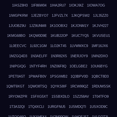
1IASZ8H3
1IF86W04
1IHA2RU7
1IOKJ9IZ
1IOWA7OG
1IWGPKRW
1JEZBYO7
1JFVZL7X
1JKQPSW2
1JL35ZZ0
1JUOBZ9U
1JZ9UNM8
1K1OOBX2
1KJONM1Y
1KJVH227
1KMG68BO
1KQW0D9E
1KUB22OP
1KUC7YQ5
1KVUSEU1
1L0EECVC
1L92C1GM
1LO2KT45
1LVWMXC9
1MF16JX6
1MZGQ4D3
1N3AELFF
1N3R82X5
1NERJOY9
1NIN2DXO
1NIPGIQG
1NTYF4RH
1NZ06F8Q
1OELGBE2
1OUI6BYG
1PET0A5T
1PMAFB0V
1PSGIWB2
1Q3BPV0D
1QBCT8D3
1QMT9XGT
1QWO8TSQ
1QYKS8IF
1RCW99QZ
1RDUWSSK
1RYOMZPR
1SFXG5XT
1SSBXDLO
1SZ258AV
1T04TFO9
1T3A32QI
1TQ4XCLI
1URGFNU5
1USMDQTI
1USXOD9C
1UTQO46Q
1UXXH5X4
1V2M00OW
1VHOFJ5Z
1VLGOT3L