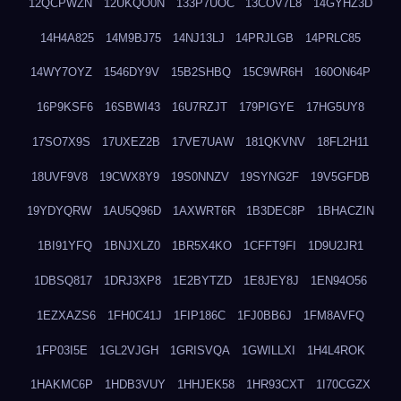
12QCPWZN
12UKQO0N
133P7UOC
13COV7L8
14GYHZ3D
14H4A825
14M9BJ75
14NJ13LJ
14PRJLGB
14PRLC85
14WY7OYZ
1546DY9V
15B2SHBQ
15C9WR6H
160ON64P
16P9KSF6
16SBWI43
16U7RZJT
179PIGYE
17HG5UY8
17SO7X9S
17UXEZ2B
17VE7UAW
181QKVNV
18FL2H11
18UVF9V8
19CWX8Y9
19S0NNZV
19SYNG2F
19V5GFDB
19YDYQRW
1AU5Q96D
1AXWRT6R
1B3DEC8P
1BHACZIN
1BI91YFQ
1BNJXLZ0
1BR5X4KO
1CFFT9FI
1D9U2JR1
1DBSQ817
1DRJ3XP8
1E2BYTZD
1E8JEY8J
1EN94O56
1EZXAZS6
1FH0C41J
1FIP186C
1FJ0BB6J
1FM8AVFQ
1FP03I5E
1GL2VJGH
1GRISVQA
1GWILLXI
1H4L4ROK
1HAKMC6P
1HDB3VUY
1HHJEK58
1HR93CXT
1I70CGZX