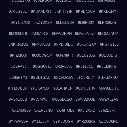
9IQBZSXG
9J0ZRBUV
9J11UAOI
9JA7JOQ9
9JHR89JS
9JKLGY5E
9KBAABXH
9KKHTYIP
9KRBN3CP
9KXDCNY7
9KYCB7O6
9KZY0X2M
9LDELS8R
9LI6FD0X
9LPX29XS
9M408HT8
9N08A9CF
9NAVVPPN
9NAZEVEZ
9NDMZNUZ
9NKKRBUS
9NM3IO8B
9NPDK8EO
9OKXN2KX
9PGFG1J0
9PIZMO0H
9Q3CVGCM
9Q4799TT
9QE0Y05S
9QEDJDIS
9QSFAYJH
9QSGU715
9R3R0930
9R51T71C
9RJEMRTS
9S85RTYJ
9SBD1GAU
9SC20R8W
9TC3RDIY
9TDEMFKU
9THBOC03
9TQKANJX
9U1AHKCF
9UDYO1HV
9UW8EUTC
9VL4EOJB
9VLVMX0I
9W0SDU2O
9WNDZ5OE
9WZXLZA9
9X1M8G59
9X1RL5NO
9X48TOD5
9XJI2XX2
9Y62DJFI
9Y7WP9SF
9YJJZJ6M
9YK3DQGR
9YRZ89RG
9ZO0Q6RC