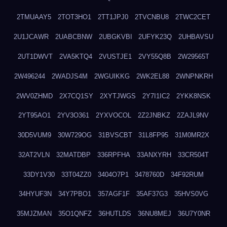
2TMUAAY5
2TOT3HO1
2TT1JPJ0
2TVCNBU8
2TWC2CET
2U1JCAWR
2UABCBNW
2UBGKVBI
2UFYK23Q
2UHBAVSU
2UT1DWVT
2VA5KTQ4
2VUSTJE1
2VY55Q8B
2W29565T
2W496244
2WADJS4M
2WGUIKKG
2WK2EL88
2WNPNKRH
2WV0ZHMD
2X7CQ1SY
2XYTJWGS
2Y7I1IC2
2YKK8NSK
2YT95AO1
2YV3O361
2YXVOCOL
2Z2JNBKZ
2ZAJL9NV
30D5VUM9
30W729OG
31BVSCBT
31L8FP95
31M0MR2X
32AT2VLN
32MATDBP
336RPFHA
33ANXYRH
33CR504T
33DY1V30
33T04ZZ0
3404O7P1
3478760D
34F92RUM
34HYUF3N
34Y7PBO1
357AGF1F
35AF37G3
35HVS0VG
35MJZMAN
35O1QNFZ
36HUTLDS
36NU8MEJ
36U7Y0NR