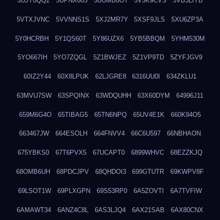
5UJY0QQ2
5UPNX603
5UUMB8OT
5V5K9CVS
5VB3LIYB
5VTXJVNC
5VVNNS1S
5XJ2MR7Y
5XSF9JLS
5XU6ZP3A
5Y0HCRBH
5Y1QS60T
5Y86UZX6
5YB5BBQM
5YHM530M
5YO667IH
5YO7ZQGL
5Z1BWJEZ
5Z1VP9TD
5ZYFJGV9
60IZ2Y44
60X8LPUK
62LJGRE8
6316UU0I
634ZKLU1
63MVU7SW
63SPQINX
63WDQUHH
63X60DYM
64996J11
659M6G4O
65TIBAG5
65TN6NPQ
65UV4E1K
660K94O5
663467JW
664ESOLH
664FNVV4
66C6U597
66NBHAON
675YBKS0
67T6PVX5
67UCAPT0
6899WHVC
68EZZKJQ
68OMB6UH
68PDCJPV
68QHDOI3
699GTUTR
69KWPV8F
69LSOT1W
69PLXGPN
69S53RP0
6A5ZOVTI
6A7TVFIW
6AMAWT34
6ANZ4C8L
6AS3LJQ4
6AX21SAB
6AX80CNX