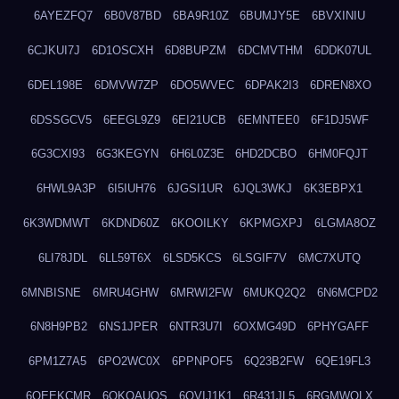
6AYEZFQ7
6B0V87BD
6BA9R10Z
6BUMJY5E
6BVXINIU
6CJKUI7J
6D1OSCXH
6D8BUPZM
6DCMVTHM
6DDK07UL
6DEL198E
6DMVW7ZP
6DO5WVEC
6DPAK2I3
6DREN8XO
6DSSGCV5
6EEGL9Z9
6EI21UCB
6EMNTEE0
6F1DJ5WF
6G3CXI93
6G3KEGYN
6H6L0Z3E
6HD2DCBO
6HM0FQJT
6HWL9A3P
6I5IUH76
6JGSI1UR
6JQL3WKJ
6K3EBPX1
6K3WDMWT
6KDND60Z
6KOOILKY
6KPMGXPJ
6LGMA8OZ
6LI78JDL
6LL59T6X
6LSD5KCS
6LSGIF7V
6MC7XUTQ
6MNBISNE
6MRU4GHW
6MRWI2FW
6MUKQ2Q2
6N6MCPD2
6N8H9PB2
6NS1JPER
6NTR3U7I
6OXMG49D
6PHYGAFF
6PM1Z7A5
6PO2WC0X
6PPNPOF5
6Q23B2FW
6QE19FL3
6QEEKCMR
6QKOAUOS
6QVIJ1K1
6R431JL5
6RGMWOLX