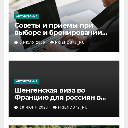
АВТОРУБРИКА
Советы и приемы при
выборе и бронировании
авиабилетов
5 ИЮЛЯ 2026
FRIENDS72_RU
АВТОРУБРИКА
Шенгенская виза во
Францию для россиян в
2026 году: сроки от 3 дней
18 ИЮНЯ 2026
FRIENDS72_RU
и список необходимых
документов