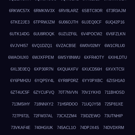
6RKWC57X
6RMKNV3X
6RV8LARZ
6SBTC8OR
6T3R3AJM
6TKE2JE3
6TPRWJZM
6U06OJTH
6UJEQ0CF
6UQ42P16
6UTK14DG
6UU9ROQK
6UZUZF6L
6V4POCW2
6V6FZLKN
6VJVHI57
6VQ1DZQ1
6VZACB5E
6W0V02MY
6W1CRLU0
6WAOIUX0
6WJXFPEM
6WSY8NWU
6XFR4OTY
6XIHLDTU
6XL3E0EQ
6XP30R7N
6XQUAXFV
6XUCD56H
6XVXTC5I
6Y6PMH2U
6YQP5Y4L
6YR8PDRZ
6YY0PXBC
6ZISH1A0
6ZT4UC5F
6ZYCUFVQ
70T7NVVN
70V1YKH3
711BHOSD
713M5IHY
718NNXY2
71H5RDOO
71UQJY58
725P81XE
727P972L
72FW37AL
73CXZZM4
73IDZEWO
73UTNHIP
73VKAF4E
740HGIUK
745ACL1O
74DPJX4S
74DVDXRM