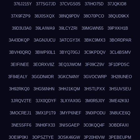
376J215Y
377SG7JD
37CVGS0S
37IHO75D
37JQKID8
37X9FZP9
38J0SXQX
38NQ9PDV
38O70PCO
38QUD9KX
39D3U3A0
39LAIWA9
39LCYZRI
39MGWN55
39PXKH1B
3A43DKQP
3AGNJUCU
3ATCGY3X
3BKC9MX3
3BORDPAR
3BVH0QRQ
3BWP93L1
3BYQ70GJ
3C9KPDQV
3CL4BSMV
3EIFINEE
3EORXV8Z
3EQ3JWOM
3F09CZ9V
3F1DPDSC
3F84EALY
3GGDN4OR
3GKCN4NY
3GVOCWRP
3H28UNEO
3H92RKQ0
3HG56NHN
3HHJ1KQM
3HSTLPXX
3HSUVSEU
3JRQV2TE
3JX0QDYF
3LXYAX0G
3M0R5J0Y
3ME42K9J
3MOCREJ1
3MX1P1T9
3MYP6NEF
3N0IPODU
3N8UCE6Q
3NE5SFF6
3NH0FX33
3NISGAEP
3O3KQQ4F
3OBDFAXI
3OE9P0KI
3OPSZTYE
3OSK46GW
3P20H0VW
3PEBEUPM