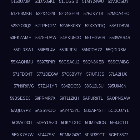
5160U7JM
51D7XGKL
51JUGSIB
51MY24WU
51VJOSDY
51ZE8MKB
522X4O28
52D4GH9B
52FJKYTB
52MOA4HC
52SYO0Q2
52TPECFV
52W5K0BY
52XXY91Q
53ATDBWI
53EKZAMH
53Z8FUAW
54PKU5CO
551HGV0S
553WPS4S
55FLR3W1
55IE9L4V
55JKJF3L
55NCOA72
55QDIRSM
55XAQHMU
56975PIR
56GSA0U2
56QN3KEB
56SCV4BG
571FDQ4T
5771DEGW
57G6BV7Y
57IUFJJS
57LA2HJ6
57N9R0VG
57Z141YR
584ZQC53
58G12L5U
595U946N
59BSESDJ
59FRMR7X
59T11ZKH
5AFUR9TL
5AOPNSAW
5AQL07P2
5ASS9KJO
5AY4N3YE
5B3AF4SH
5CDCU7YL
5CWV233T
5DFYUFZ0
5DKYT31C
5DM253CG
5E4JC1TI
5EXK7A7W
5F447S51
5FMM242C
5FNR39CT
5GEF3377