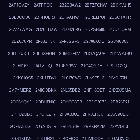
2AFJGVZY
2ATPPOCH
2B2G3AW2
2BFZFCNW
2BKKV1H5
2BLDOOU6
2BRHOLRJ
2CKA0HWT
2CRELPQI
2CSOTXFR
2CVZ7WMG
2D26EBXW
2D942LRG
2DPSN680
2DU7LORM
2EZC76PR
2F53ZH8K
2FFJSSR3
2G789XQE
2G8M6D58
2HDT2UKH
2HLBXGGN
2HMC2F0V
2HO7QAUP
2HYWPJNU
2IIHI162
2J4TVL9Q
2JDKS9WZ
2JG4QYDE
2JSJLGSQ
2KKCIQS5
2KL1TDVU
2LCI7CW6
2LN9C5H3
2LVOI55N
2M7YMERZ
2MIQDBKK
2N165DB2
2NFH8OET
2NXDJSMA
2OC6YQYJ
2ODHTNIQ
2OYOC8EB
2P5KVO7J
2PB26F91
2PFU2MB3
2PGICZT7
2PJA33U1
2PK01RCU
2Q6V9UEG
2QFIABDG
2QYABSTR
2R02B74P
2RPXRAZM
2SAV54DE
2SS1XHM0
2T0TIR21
2T4QFIOC
2T8M8OOV
2TGAD2ZO