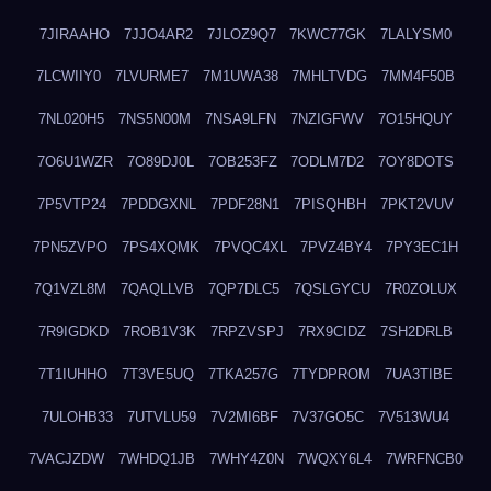
7JIRAAHO
7JJO4AR2
7JLOZ9Q7
7KWC77GK
7LALYSM0
7LCWIIY0
7LVURME7
7M1UWA38
7MHLTVDG
7MM4F50B
7NL020H5
7NS5N00M
7NSA9LFN
7NZIGFWV
7O15HQUY
7O6U1WZR
7O89DJ0L
7OB253FZ
7ODLM7D2
7OY8DOTS
7P5VTP24
7PDDGXNL
7PDF28N1
7PISQHBH
7PKT2VUV
7PN5ZVPO
7PS4XQMK
7PVQC4XL
7PVZ4BY4
7PY3EC1H
7Q1VZL8M
7QAQLLVB
7QP7DLC5
7QSLGYCU
7R0ZOLUX
7R9IGDKD
7ROB1V3K
7RPZVSPJ
7RX9CIDZ
7SH2DRLB
7T1IUHHO
7T3VE5UQ
7TKA257G
7TYDPROM
7UA3TIBE
7ULOHB33
7UTVLU59
7V2MI6BF
7V37GO5C
7V513WU4
7VACJZDW
7WHDQ1JB
7WHY4Z0N
7WQXY6L4
7WRFNCB0