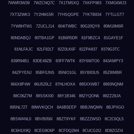
7WWR3W39
7WZCNQ7C
7X1TM5XQ
7XKFP983
7XMG6WJ3
7XT3ZWK3
7Y2HM15R
7YHSQGPE
7YKTB834
7YTLLGT7
7YW8HTW1
7ZUCLJ14
804ITWBC
80G20QY8
80M18M6R
80NDABQJ
80TBA1GP
81B6R5DR
81F9BZC4
81GAYE1F
81NLFAJC
82LF82LT
82Z0LK6F
82ZPA837
8379G3TC
839R94B1
83DE49ZB
83FF7WTK
83Y6WTO0
843AMPY3
84ZPYENJ
85BF0JNS
85NIO1GL
85YB83US
85Z8IMBR
866X8P4W
86U520L2
87HLHOXA
885XXWB7
8893NQNM
88C06Z7M
88SSKI00
88Y1B346
88ZYQON6
88ZZ29JA
895NL72T
89WVKQCH
8A6B5EEP
8BBJWQMN
8BJPIIGO
8BSWANL0
8BVB056I
8BZT9YKF
8BZZZWSD
8C2C6QL5
8C6H1X9Q
8CEG9O6P
8CFDQ2M4
8CUCG2I2
8D8ZOZI4