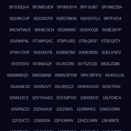
0P2UDQV4
0P3WEUER
0PHNO5Y4
0PPJIUB7
0PUMEZB4
0QLRKCUP
0QO261FR
0QR27BKM
0QV0STGJ
0R7FXEI4
0RCWTWLK
0RH9C3CH
0S284R8O
0S4IXXQE
0S9E2KPP
0SA9HP4L
0T1MPQXC
0T8PUJB2
0T9LQ0SF
0TDEQ0TY
0TWV72OF
0U01AD7B
0U56W7B0
0UDKWD5I
0UELVNFD
0V2IXSF4
0V3N6SQF
0VJAC930
0VY5ZG3D
0W3LZD86
0W58MBQO
0W5D86N5
0W8SOPXW
0WY1BFPQ
0X4GG1J6
0XAANC43
0XI05VVT
0XLR0SZZ
0XW3VGXD
0ZAVTHSI
0ZM4J2CX
0ZVYGAG2
0ZXS0PVO
105XMS37
10LFO9CA
10SRNZZ2
10ZH1AUS
10ZZI8A5
1103WHO1
11MGVORK
11P2UCTJ
126I93O6
12FS3WHV
12HZ1JWW
12K469CE