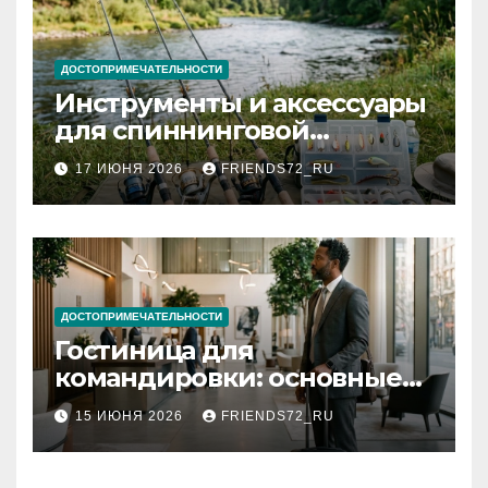
ДОСТОПРИМЕЧАТЕЛЬНОСТИ
Инструменты и аксессуары
для спиннинговой
рыбалки: назначение и
17 ИЮНЯ 2026
FRIENDS72_RU
типы
ДОСТОПРИМЕЧАТЕЛЬНОСТИ
Гостиница для
командировки: основные
критерии выбора
15 ИЮНЯ 2026
FRIENDS72_RU