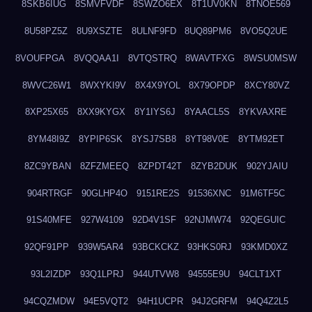
8SKB6IUG
8SMVFVDF
8SWZO6EX
8T1UV0KN
8TNOE569
8U58PZ5Z
8U9XSZTE
8ULNF9FD
8UQ89PM6
8VO5Q2UE
8VOUFPGA
8VQQAA1I
8VTQSTRQ
8WAVTFXG
8WSU0MSW
8WVC26W1
8WXYKI9V
8X4X9YOL
8X79OPDP
8XCY80VZ
8XP25X65
8XX9KYGX
8Y1IYS6J
8YAACL5S
8YKVAXRE
8YM48I9Z
8YPIP6SK
8YSJ7SB8
8YT98V0E
8YTM92ET
8ZC9YBAN
8ZFZMEEQ
8ZPDT42T
8ZYB2DUK
902YJAIU
904RTRGF
90GLHP4O
9151RE2S
91536XNC
91M6TF5C
91S40MFE
927W4109
92D4V1SF
92NJMW74
92QEGUIC
92QF91PP
939W5AR4
93BCKCKZ
93HKS0RJ
93KMD0XZ
93L2IZDP
93Q1LPRJ
944UTVW8
94555E9U
94CLT1XT
94CQZMDW
94E5VQT2
94H1UCPR
94J2GRFM
94Q4Z2L5