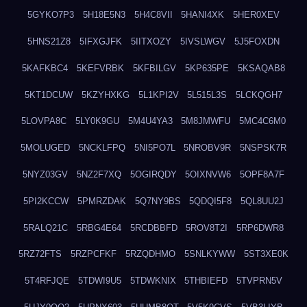
5GYKO7P3
5H18E5N3
5H4C8VII
5HANI4XK
5HER0XEV
5HNS21Z8
5IFXGJFK
5IITXOZY
5IVSLWGV
5J5FOXDN
5KAFKBC4
5KEFVRBK
5KFBILGV
5KP635PE
5KSAQAB8
5KT1DCUW
5KZYHXKG
5L1KPI2V
5L515L3S
5LCKQGH7
5LOVPA8C
5LY0K9GU
5M4U4YA3
5M8JMWFU
5MC4C6M0
5MOLUGED
5NCKLFPQ
5NI5PO7L
5NROBV9R
5NSPSK7R
5NYZ03GV
5NZ2F7XQ
5OGIRQDY
5OIXNVW6
5OPF8A7F
5PI2KCCW
5PMRZDAK
5Q7NY9BS
5QDQI5F8
5QL8UU2J
5RALQ21C
5RBG4E64
5RCDBBFD
5ROV8T2I
5RP6DWR8
5RZ72FTS
5RZPCFKF
5RZQDHMO
5SNLKYWW
5ST3XE0K
5T4RFJQE
5TDWI9U5
5TDWKNIX
5THBIEFD
5TVPRN5V