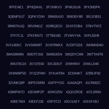
3PFEI4E1
3PHQ0AXL
3PJX8KV3
3PWL81U6
3PX3NDPK
3QBNPSU7
3QPKYD3H
3R660UUO
3R8OBY8R
3RJJOB51
3RM5TAUQ
3RV0N612
3SRBQEDJ
3SXFZOBA
3TBVTN7Z
3TFI7CJL
3TKFBN73
3TTB618D
3TVMVY4A
3VPL82H9
3VS14DKC
3VX5WW8T
3VXFRWKX
3VZRTGEK
3W3MHD4O
3WAD8W9N
3WDTF1N3
3WI8G8SN
3WQDYCWK
3WTTA97N
3WU70G19
3X71FE60
3XC4DIU7
3XMIH0VI
3XMLLD4K
3XWW9P5D
3Y2Z2FMH
3YXUATB4
3Z3344KT
3ZBBJF82
3ZUNKQ9P
40PEO5RM
418TPYOG
41A6AQPI
41CR68ZC
428MPM7O
42EW9PZP
42HIOZNV
42QOZROE
437L5RRA
43BE766X
43EEF23E
43IP3TZ3
43OJ1AEY
43SSFXBJ