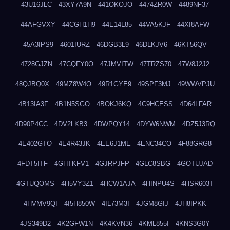
43U16JLC
43XY7A9N
441OKOJO
4474ZR0W
4489NF37
44AFGVXY
44CGH1H9
44E14L85
44VA5KJF
44XI8AFW
45A3IPS9
4601IURZ
46DGB3L9
46DLKJV6
46KT56QV
4728GJZN
47CQFY0O
47JMVITW
47TRZS70
47W8J2J2
48QJBQ0X
49MZ8W4O
49R1GYE9
49SPF3MJ
49WWVPJU
4B13IA3F
4B1N5SGO
4BOKJ6KQ
4C9HCESS
4D64LFAR
4D90P4CC
4DV2LKB3
4DWPQY14
4DYW6NWM
4DZ5J3RQ
4E402GTO
4E4R43JK
4EE6J1ME
4ENC34CO
4F88GRG8
4FDT5ITF
4GHTKFV1
4GJRPJFP
4GLC8SBG
4GOTUJAD
4GTUQOMS
4H5VY3Z1
4HCW1AJA
4HINPU4S
4HSR603T
4HVMV9QI
4I5H850W
4IL73M3I
4JGM8GIJ
4JH8IPKK
4JS349D2
4K2GFW1N
4K4KVN36
4KML855I
4KNS3G0Y