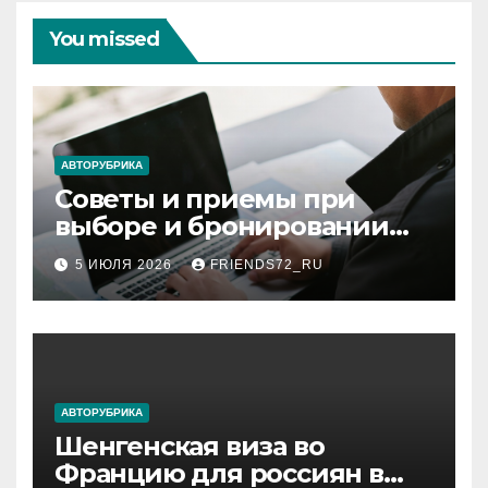
You missed
АВТОРУБРИКА
Советы и приемы при
выборе и бронировании
авиабилетов
5 ИЮЛЯ 2026
FRIENDS72_RU
АВТОРУБРИКА
Шенгенская виза во
Францию для россиян в