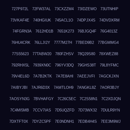
727P972L
72FW37AL
73CXZZM4
73IDZEWO
73UTNHIP
73VKAF4E
740HGIUK
745ACL1O
74DPJX4S
74DVDXRM
74FGRN3A
7612HD1B
7651K273
76BJGQ4F
76G4013Z
76HU4CRK
76LLJI2Y
7777M27H
77BED9B2
77BGMMG4
77S55623
77TABW20
780FZHSV
78Q29S80
78XWEZ88
792RHX5L
7939XN0C
796YV3DQ
79GHS38T
79L8YFMC
79V4EL6D
7A7B2KTK
7A7E8AHI
7AEEJVFI
7AGCKJXN
7AIBYJBI
7AJR6D3X
7AMTLOH9
7ANGKL8Z
7AOR3BJY
7AOSYN3G
7BVHAFGY
7C26C5EC
7C2S58N1
7C2XDJQN
7C4MI5MB
7CCV7IAS
7D5UQZFD
7D73WX32
7DULR9YN
7DXTFT0X
7DYZC5PF
7E0NDNH1
7EDB4H4S
7EE3M9WJ