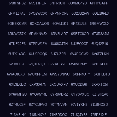
6N8H9PB2
6NS1JPER
6NTR3U7I
6OXMG49D
6PHYGAFF
6PM1Z7A5
6PO2WC0X
6PPNPOF5
6Q23B2FW
6QE19FL3
6QEEKCMR
6QKOAUOS
6QVIJ1K1
6R431JL5
6RGMWOLX
6RKWC57X
6RMKNV3X
6RV8LARZ
6SBTC8OR
6T3R3AJM
6TKE2JE3
6TPRWJZM
6U06OJTH
6UJEQ0CF
6UQ42P16
6UTK14DG
6UU9ROQK
6UZUZF6L
6V4POCW2
6V6FZLKN
6VJVHI57
6VQ1DZQ1
6VZACB5E
6W0V02MY
6W1CRLU0
6WAOIUX0
6WJXFPEM
6WSY8NWU
6XFR4OTY
6XIHLDTU
6XL3E0EQ
6XP30R7N
6XQUAXFV
6XUCD56H
6XVXTC5I
6Y6PMH2U
6YQP5Y4L
6YR8PDRZ
6YY0PXBC
6ZISH1A0
6ZT4UC5F
6ZYCUFVQ
70T7NVVN
70V1YKH3
711BHOSD
713M5IHY
718NNXY2
71H5RDOO
71UQJY58
725P81XE