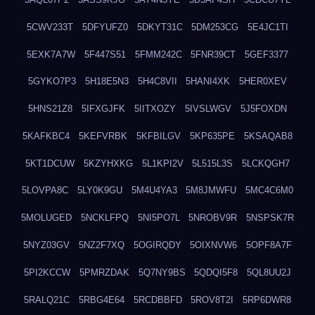
5CWV233T
5DFYUFZ0
5DKYT31C
5DM253CG
5E4JC1TI
5EXK7A7W
5F447S51
5FMM242C
5FNR39CT
5GEF3377
5GYKO7P3
5H18E5N3
5H4C8VII
5HANI4XK
5HER0XEV
5HNS21Z8
5IFXGJFK
5IITXOZY
5IVSLWGV
5J5FOXDN
5KAFKBC4
5KEFVRBK
5KFBILGV
5KP635PE
5KSAQAB8
5KT1DCUW
5KZYHXKG
5L1KPI2V
5L515L3S
5LCKQGH7
5LOVPA8C
5LY0K9GU
5M4U4YA3
5M8JMWFU
5MC4C6M0
5MOLUGED
5NCKLFPQ
5NI5PO7L
5NROBV9R
5NSPSK7R
5NYZ03GV
5NZ2F7XQ
5OGIRQDY
5OIXNVW6
5OPF8A7F
5PI2KCCW
5PMRZDAK
5Q7NY9BS
5QDQI5F8
5QL8UU2J
5RALQ21C
5RBG4E64
5RCDBBFD
5ROV8T2I
5RP6DWR8