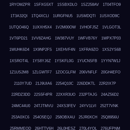
1RYOMZPR
1SFXG5XT
1SSBXDLO
1SZ258AV
1T04TFO9
1T3A32QI
1TQ4XCLI
1URGFNU5
1USMDQTI
1USXOD9C
1UTQO46Q
1UXXH5X4
1V2M00OW
1VHOFJ5Z
1VLGOT3L
1VT6PD21
1VV8ZAHG
1W387VUY
1WFVB76Y
1WPX7P03
1WUHK6D4
1X9NP2FS
1XEHVF4N
1XFRA9ZO
1XS2YS68
1XSROT4L
1YS8YJ6Z
1YSKFL0G
1YUCNSFB
1YYN7W1J
1Z1US2M8
1ZLGWTF7
1ZOCGLFM
206VNFLF
20GH4EFO
2110Y7UD
21J9UIA6
2254Q10C
226DDKTL
22R2IX7P
22RDZ3DD
22S5F4PR
22XXR3UO
232PTAJG
24AZ56D2
24MC44U0
24TJTMVU
24XS3FEV
24YV1LVI
252T7VNK
253A0XC6
254O5EQJ
258OBXAU
25JR0XCH
25Q8956U
25RMMEOD
26HTTV6H
26L0HESZ
270L4YOL
276UFPNM