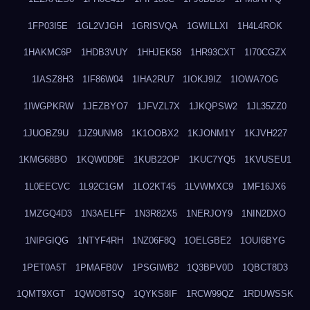
1FP03I5E
1GL2VJGH
1GRISVQA
1GWILLXI
1H4L4ROK
1HAKMC6P
1HDB3VUY
1HHJEK58
1HR93CXT
1I70CGZX
1IASZ8H3
1IF86W04
1IHA2RU7
1IOKJ9IZ
1IOWA7OG
1IWGPKRW
1JEZBYO7
1JFVZL7X
1JKQPSW2
1JL35ZZ0
1JUOBZ9U
1JZ9UNM8
1K1OOBX2
1KJONM1Y
1KJVH227
1KMG68BO
1KQW0D9E
1KUB22OP
1KUC7YQ5
1KVUSEU1
1L0EECVC
1L92C1GM
1LO2KT45
1LVWMXC9
1MF16JX6
1MZGQ4D3
1N3AELFF
1N3R82X5
1NERJOY9
1NIN2DXO
1NIPGIQG
1NTYF4RH
1NZ06F8Q
1OELGBE2
1OUI6BYG
1PET0A5T
1PMAFB0V
1PSGIWB2
1Q3BPV0D
1QBCT8D3
1QMT9XGT
1QWO8TSQ
1QYKS8IF
1RCW99QZ
1RDUWSSK