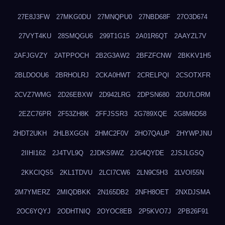
27E8J3FW
27MKG0DU
27MNQPU0
27NBD68F
27O3D674
27VYT4KU
28SMQGU6
299T1G15
2A01R6QT
2AAYZL7V
2AFJGVZY
2ATPPOCH
2B2G3AW2
2BFZFCNW
2BKKV1H5
2BLDOOU6
2BRHOLRJ
2CKA0HWT
2CRELPQI
2CSOTXFR
2CVZ7WMG
2D26EBXW
2D942LRG
2DPSN680
2DU7LORM
2EZC76PR
2F53ZH8K
2FFJSSR3
2G789XQE
2G8M6D58
2HDT2UKH
2HLBXGGN
2HMC2F0V
2HO7QAUP
2HYWPJNU
2IIHI162
2J4TVL9Q
2JDKS9WZ
2JG4QYDE
2JSJLGSQ
2KKCIQS5
2KL1TDVU
2LCI7CW6
2LN9C5H3
2LVOI55N
2M7YMERZ
2MIQDBKK
2N165DB2
2NFH8OET
2NXDJSMA
2OC6YQYJ
2ODHTNIQ
2OYOC8EB
2P5KVO7J
2PB26F91