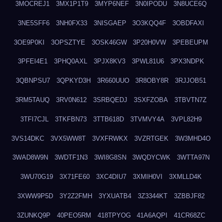
3MOCREJ1
3MX1P1T9
3MYP6NEF
3N0IPODU
3N8UCE6Q
3NE5SFF6
3NH0FX33
3NISGAEP
3O3KQQ4F
3OBDFAXI
3OE9P0KI
3OPSZTYE
3OSK46GW
3P20H0VW
3PEBEUPM
3PFEI4E1
3PHQ0AXL
3PJX8KV3
3PWL81U6
3PX3NDPK
3QBNPSU7
3QPKYD3H
3R660UUO
3R8OBY8R
3RJJOB51
3RM5TAUQ
3RV0N612
3SRBQEDJ
3SXFZOBA
3TBVTN7Z
3TFI7CJL
3TKFBN73
3TTB618D
3TVMVY4A
3VPL82H9
3VS14DKC
3VX5WW8T
3VXFRWKX
3VZRTGEK
3W3MHD4O
3WAD8W9N
3WDTF1N3
3WI8G8SN
3WQDYCWK
3WTTA97N
3WU70G19
3X71FE60
3XC4DIU7
3XMIH0VI
3XMLLD4K
3XWW9P5D
3Y2Z2FMH
3YXUATB4
3Z3344KT
3ZBBJF82
3ZUNKQ9P
40PEO5RM
418TPYOG
41A6AQPI
41CR68ZC