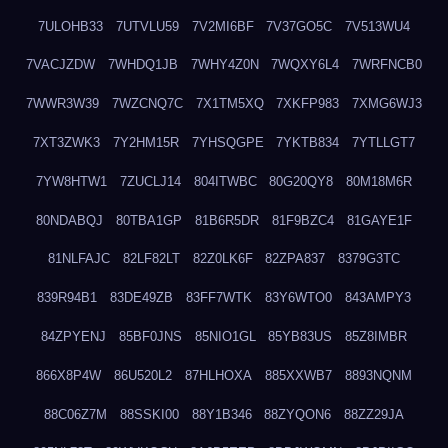
7ULOHB33
7UTVLU59
7V2MI6BF
7V37GO5C
7V513WU4
7VACJZDW
7WHDQ1JB
7WHY4Z0N
7WQXY6L4
7WRFNCB0
7WWR3W39
7WZCNQ7C
7X1TM5XQ
7XKFP983
7XMG6WJ3
7XT3ZWK3
7Y2HM15R
7YHSQGPE
7YKTB834
7YTLLGT7
7YW8HTW1
7ZUCLJ14
804ITWBC
80G20QY8
80M18M6R
80NDABQJ
80TBA1GP
81B6R5DR
81F9BZC4
81GAYE1F
81NLFAJC
82LF82LT
82Z0LK6F
82ZPA837
8379G3TC
839R94B1
83DE49ZB
83FF7WTK
83Y6WTO0
843AMPY3
84ZPYENJ
85BF0JNS
85NIO1GL
85YB83US
85Z8IMBR
866X8P4W
86U520L2
87HLHOXA
885XXWB7
8893NQNM
88C06Z7M
88SSKI00
88Y1B346
88ZYQON6
88ZZ29JA