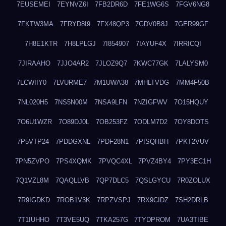
7EUSEMEI
7EYNVZ6I
7FB2DR6D
7FE1WG6S
7FGV6NG8
7FKTW3MA
7FRYD8I9
7FX48QP3
7GDV0B8J
7GER99GF
7H8E1KTR
7H8LPLGJ
7I854907
7IAYUF4X
7IRRICQI
7JIRAAHO
7JJO4AR2
7JLOZ9Q7
7KWC77GK
7LALYSM0
7LCWIIY0
7LVURME7
7M1UWA38
7MHLTVDG
7MM4F50B
7NL020H5
7NS5N00M
7NSA9LFN
7NZIGFWV
7O15HQUY
7O6U1WZR
7O89DJ0L
7OB253FZ
7ODLM7D2
7OY8DOTS
7P5VTP24
7PDDGXNL
7PDF28N1
7PISQHBH
7PKT2VUV
7PN5ZVPO
7PS4XQMK
7PVQC4XL
7PVZ4BY4
7PY3EC1H
7Q1VZL8M
7QAQLLVB
7QP7DLC5
7QSLGYCU
7R0ZOLUX
7R9IGDKD
7ROB1V3K
7RPZVSPJ
7RX9CIDZ
7SH2DRLB
7T1IUHHO
7T3VE5UQ
7TKA257G
7TYDPROM
7UA3TIBE