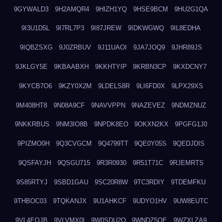
9GYWALD3
9H2AMQR4
9HIZH1YQ
9HSE9BCM
9HU2G1QA
9I3U1D5L
9I7RL7P3
9I87JREW
9IDKWGWQ
9IL8EDHA
9IQBZSXG
9J0ZRBUV
9J11UAOI
9JA7JOQ9
9JHR89JS
9JKLGY5E
9KBAABXH
9KKHTYIP
9KRBN3CP
9KXDCNY7
9KYCB7O6
9KZY0X2M
9LDELS8R
9LI6FD0X
9LPX29XS
9M408HT8
9N08A9CF
9NAVVPPN
9NAZEVEZ
9NDMZNUZ
9NKKRBUS
9NM3IO8B
9NPDK8EO
9OKXN2KX
9PGFG1J0
9PIZMO0H
9Q3CVGCM
9Q4799TT
9QE0Y05S
9QEDJDIS
9QSFAYJH
9QSGU715
9R3R0930
9R51T71C
9RJEMRTS
9S85RTYJ
9SBD1GAU
9SC20R8W
9TC3RDIY
9TDEMFKU
9THBOC03
9TQKANJX
9U1AHKCF
9UDYO1HV
9UW8EUTC
9VL4EOJB
9VLVMX0I
9W0SDU2O
9WNDZ5OE
9WZXLZA9