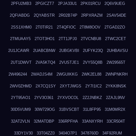
2PFU2MB3
2PGICZT7
2PJA33U1
2PK01RCU
2Q6V9UEG
2QFIABDG
2QYABSTR
2R02B74P
2RPXRAZM
2SAV54DE
2SS1XHM0
2T0TIR21
2T4QFIOC
2T8M8OOV
2TGAD2ZO
2TMUAAY5
2TOT3HO1
2TT1JPJ0
2TVCNBU8
2TWC2CET
2U1JCAWR
2UABCBNW
2UBGKVBI
2UFYK23Q
2UHBAVSU
2UT1DWVT
2VA5KTQ4
2VUSTJE1
2VY55Q8B
2W29565T
2W496244
2WADJS4M
2WGUIKKG
2WK2EL88
2WNPNKRH
2WV0ZHMD
2X7CQ1SY
2XYTJWGS
2Y7I1IC2
2YKK8NSK
2YT95AO1
2YV3O361
2YXVOCOL
2Z2JNBKZ
2ZAJL9NV
30D5VUM9
30W729OG
31BVSCBT
31L8FP95
31M0MR2X
32AT2VLN
32MATDBP
336RPFHA
33ANXYRH
33CR504T
33DY1V30
33T04ZZ0
3404O7P1
3478760D
34F92RUM