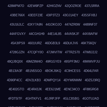
428MPM7O
42EW9PZP
42HIOZNV
42QOZROE
437L5RRA
43BE766X
43EEF23E
43IP3TZ3
43OJ1AEY
43SSFXBJ
43U16JLC
43XY7A9N
441OKOJO
4474ZR0W
4489NF37
44AFGVXY
44CGH1H9
44E14L85
44VA5KJF
44XI8AFW
45A3IPS9
4601IURZ
46DGB3L9
46DLKJV6
46KT56QV
4728GJZN
47CQFY0O
47JMVITW
47TRZS70
47W8J2J2
48QJBQ0X
49MZ8W4O
49R1GYE9
49SPF3MJ
49WWVPJU
4B13IA3F
4B1N5SGO
4BOKJ6KQ
4C9HCESS
4D64LFAR
4D90P4CC
4DV2LKB3
4DWPQY14
4DYW6NWM
4DZ5J3RQ
4E402GTO
4E4R43JK
4EE6J1ME
4ENC34CO
4F88GRG8
4FDT5ITF
4GHTKFV1
4GJRPJFP
4GLC8SBG
4GOTUJAD