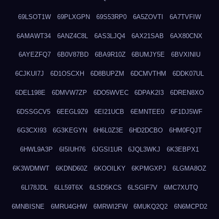
69LSOT1W
69PLXGPN
69S53RP0
6A5ZOVTI
6A7TVFIW
6AMAWT34
6ANZ4C8L
6AS3LJQ4
6AX21SAB
6AX80CNX
6AYEZFQ7
6B0V87BD
6BA9R10Z
6BUMJY5E
6BVXINIU
6CJKUI7J
6D1OSCXH
6D8BUPZM
6DCMVTHM
6DDK07UL
6DEL198E
6DMVW7ZP
6DO5WVEC
6DPAK2I3
6DREN8XO
6DSSGCV5
6EEGL9Z9
6EI21UCB
6EMNTEE0
6F1DJ5WF
6G3CXI93
6G3KEGYN
6H6L0Z3E
6HD2DCBO
6HM0FQJT
6HWL9A3P
6I5IUH76
6JGSI1UR
6JQL3WKJ
6K3EBPX1
6K3WDMWT
6KDND60Z
6KOOILKY
6KPMGXPJ
6LGMA8OZ
6LI78JDL
6LL59T6X
6LSD5KCS
6LSGIF7V
6MC7XUTQ
6MNBISNE
6MRU4GHW
6MRWI2FW
6MUKQ2Q2
6N6MCPD2