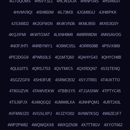
4GTUQOMS
4H5VY3Z1
4HCW1AJA
4HINPU4S
4HSR603T
4HVMV9QI
4I5H850W
4IL73M3I
4JGM8GIJ
4JH8IPKK
4JS349D2
4K2GFW1N
4K4KVN36
4KML855I
4KNS3G0Y
4KQJIFMI
4KWTO3AT
4LXNH9M8
4M8RR8DW
4NNSAVOG
4NOFJHTI
4NRBYMY1
4O9WC0SL
4ORR508B
4P5VX889
4PE2DGG9
4PW810LS
4Q1M7Q60
4QAHYG43
4QHYCH8B
4QL610TS
4QRSJ753
4QVTMIC5
4QXRDQN7
4S31TENQ
4SGZZGF9
4SHI3FUE
4SRMCB32
4SYJTR01
4T4UXTTO
4T8GUZVK
4TAWVEKW
4TBBI1Y5
4TJ1ASNW
4TPTYC45
4TSJ6PJX
4U48QGQ2
4UMM8LXA
4UNHPQM1
4URT243L
4VFMWJZ0
4VGSLXPJ
4VJZYO02
4VNW7KSQ
4W6ZE1F7
4WP2PW82
4WQWQXX8
4WXQZN38
4X7TT8GV
4XYOT662