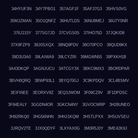
34HYUF3N
34Y7PBO1
357AGF1F
35AF37G3
35HVS0VG
35MJZMAN
35O1QNFZ
36HUTLDS
36NU8MEJ
36U7Y0NR
376J215Y
377SG7JD
37CVGS0S
37IHO75D
37JQKID8
37X9FZP9
38J0SXQX
38NQ9PDV
38O70PCO
38QUD9KX
39D3U3A0
39LAIWA9
39LCYZRI
39MGWN55
39PXKH1B
3A43DKQP
3AGNJUCU
3ATCGY3X
3BKC9MX3
3BORDPAR
3BVH0QRQ
3BWP93L1
3BYQ70GJ
3C9KPDQV
3CL4BSMV
3EIFINEE
3EORXV8Z
3EQ3JWOM
3F09CZ9V
3F1DPDSC
3F84EALY
3GGDN4OR
3GKCN4NY
3GVOCWRP
3H28UNEO
3H92RKQ0
3HG56NHN
3HHJ1KQM
3HSTLPXX
3HSUVSEU
3JRQV2TE
3JX0QDYF
3LXYAX0G
3M0R5J0Y
3ME42K9J