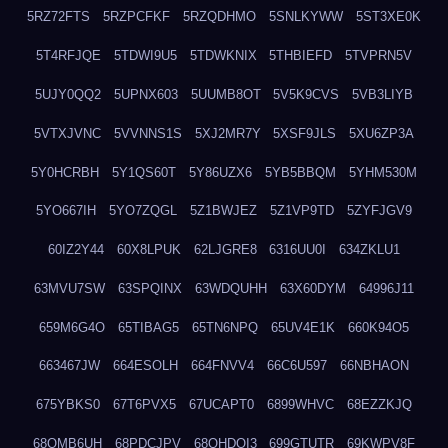
5RZ72FTS
5RZPCFKF
5RZQDHMO
5SNLKYWW
5ST3XE0K
5T4RFJQE
5TDWI9U5
5TDWKNIX
5THBIEFD
5TVPRN5V
5UJY0QQ2
5UPNX603
5UUMB8OT
5V5K9CVS
5VB3LIYB
5VTXJVNC
5VVNNS1S
5XJ2MR7Y
5XSF9JLS
5XU6ZP3A
5Y0HCRBH
5Y1QS60T
5Y86UZX6
5YB5BBQM
5YHM530M
5YO667IH
5YO7ZQGL
5Z1BWJEZ
5Z1VP9TD
5ZYFJGV9
60IZ2Y44
60X8LPUK
62LJGRE8
6316UU0I
634ZKLU1
63MVU7SW
63SPQINX
63WDQUHH
63X60DYM
64996J11
659M6G4O
65TIBAG5
65TN6NPQ
65UV4E1K
660K94O5
663467JW
664ESOLH
664FNVV4
66C6U597
66NBHAON
675YBKS0
67T6PVX5
67UCAPT0
6899WHVC
68EZZKJQ
68OMB6UH
68PDCJPV
68QHDOI3
699GTUTR
69KWPV8F