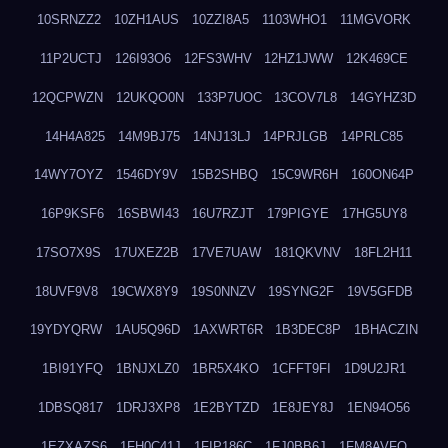
10SRNZZ2
10ZH1AUS
10ZZI8A5
1103WHO1
11MGVORK
11P2UCTJ
126I93O6
12FS3WHV
12HZ1JWW
12K469CE
12QCPWZN
12UKQO0N
133P7UOC
13COV7L8
14GYHZ3D
14H4A825
14M9BJ75
14NJ13LJ
14PRJLGB
14PRLC85
14WY7OYZ
1546DY9V
15B2SHBQ
15C9WR6H
160ON64P
16P9KSF6
16SBWI43
16U7RZJT
179PIGYE
17HG5UY8
17SO7X9S
17UXEZ2B
17VE7UAW
181QKVNV
18FL2H11
18UVF9V8
19CWX8Y9
19S0NNZV
19SYNG2F
19V5GFDB
19YDYQRW
1AU5Q96D
1AXWRT6R
1B3DEC8P
1BHACZIN
1BI91YFQ
1BNJXLZ0
1BR5X4KO
1CFFT9FI
1D9U2JR1
1DBSQ817
1DRJ3XP8
1E2BYTZD
1E8JEY8J
1EN94O56
1EZXAZS6
1FH0C41J
1FIP186C
1FJ0BB6J
1FM8AVFQ