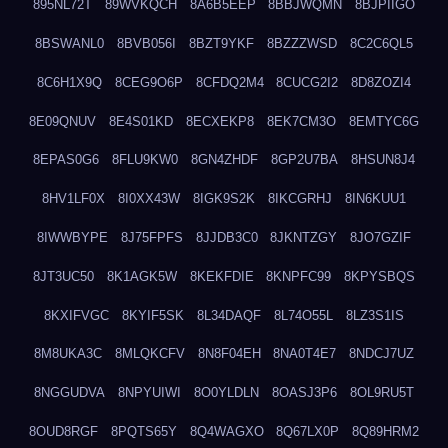
895NL72T
89WVKQCH
8A6B5EEP
8BBJWQMN
8BJPIIGO
8BSWANL0
8BVB056I
8BZT9YKF
8BZZZWSD
8C2C6QL5
8C6H1X9Q
8CEG9O6P
8CFDQ2M4
8CUCG2I2
8D8ZOZI4
8E09QNUV
8E4S01KD
8ECXEKP8
8EK7CM3O
8EMTYC6G
8EPAS0G6
8FLU9KW0
8GN4ZHDF
8GP2U7BA
8HSUN8J4
8HV1LF0X
8I0XX43W
8IGK9S2K
8IKCGRHJ
8IN6KUU1
8IWWBYPE
8J75FPFS
8JJDB3C0
8JKNTZGY
8JO7GZIF
8JT3UC50
8K1AGK5W
8KEKFDIE
8KNPFC99
8KPYSBQS
8KXIFVGC
8KYIF5SK
8L34DAQF
8L74O55L
8LZ3S1IS
8M8UKA3C
8MLQKCFV
8N8F04EH
8NA0T4E7
8NDCJ7UZ
8NGGUDVA
8NPYUIWI
8O0YLDLN
8OASJ3P6
8OL9RU5T
8OUD8RGF
8PQTS65Y
8Q4WAGXO
8Q67LX0P
8Q89HRM2