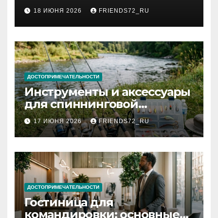
2026 году: сроки от 3 дней
18 ИЮНЯ 2026
FRIENDS72_RU
и список необходимых
документов
ДОСТОПРИМЕЧАТЕЛЬНОСТИ
Инструменты и аксессуары
для спиннинговой
рыбалки: назначение и
17 ИЮНЯ 2026
FRIENDS72_RU
типы
ДОСТОПРИМЕЧАТЕЛЬНОСТИ
Гостиница для
командировки: основные