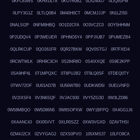
0KFC83WS
0KHXDLT8
0KO7R0BZ
0LA240G7
0LIQ91PM
0LPY3G1Z
0LTLQ0B4
0M40H0CT
0MCMJJJP
0N1LZI50
0NALSI2P
0NFM8HBQ
0O1D2CFA
0O3VCZC0
0OY5HHNM
0P2UDQV4
0P3WEUER
0PHNO5Y4
0PPJIUB7
0PUMEZB4
0QLRKCUP
0QO261FR
0QR27BKM
0QV0STGJ
0R7FXEI4
0RCWTWLK
0RH9C3CH
0S284R8O
0S4IXXQE
0S9E2KPP
0SA9HP4L
0T1MPQXC
0T8PUJB2
0T9LQ0SF
0TDEQ0TY
0TWV72OF
0U01AD7B
0U56W7B0
0UDKWD5I
0UELVNFD
0V2IXSF4
0V3N6SQF
0VJAC930
0VY5ZG3D
0W3LZD86
0W58MBQO
0W5D86N5
0W8SOPXW
0WY1BFPQ
0X4GG1J6
0XAANC43
0XI05VVT
0XLR0SZZ
0XW3VGXD
0ZAVTHSI
0ZM4J2CX
0ZVYGAG2
0ZXS0PVO
105XMS37
10LFO9CA