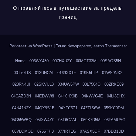
Отправляйтесь в путешествие за пределы
границ
Работает на WordPress
|
Тема: Newspaperex, автор
Themeansar
Home
006WY430
007HXU2Y
00MGT33M
00SAOS5H
00T70TIS
013UNCAI
0169XX1F
019K5LTP
01WS9NX2
023RN4UI
02SKVUL3
034UW6PW
03L7504Q
03ZRKE69
04CAZD3N
04EDWV8I
04H0HX0B
04KWVG4E
04LI8DHX
04N4JN2X
04QX9S1E
04YFC57J
04ZFIS6W
059KC9DM
05G55WBQ
05IXW4Y0
05T6CZAL
069K7D5M
06FAMUAG
06VLOMOD
0755T7I3
077IRTEG
07ASX5QF
07BDB1DD