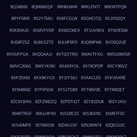
8QJ48I60
8QM6M2QF
8RH6U9AR
8RKLFN77
8RKWTPQR
8RYF58IR
8S2Y754U
8S6FCGLW
8SGHCITQ
8SJXN2QY
8SKB6IUG
8SMVFVDF
8SWZO6EX
8T1UV0KN
8TNOE569
8U58PZ5Z
8U9XSZTE
8ULNF9FD
8UQ89PM6
8VO5Q2UE
8VOUFPGA
8VQQAA1I
8VTQSTRQ
8WAVTFXG
8WSU0MSW
8WVC26W1
8WXYKI9V
8X4X9YOL
8X79OPDP
8XCY80VZ
8XP25X65
8XX9KYGX
8Y1IYS6J
8YAACL5S
8YKVAXRE
8YM48I9Z
8YPIP6SK
8YSJ7SB8
8YT98V0E
8YTM92ET
8ZC9YBAN
8ZFZMEEQ
8ZPDT42T
8ZYB2DUK
902YJAIU
904RTRGF
90GLHP4O
9151RE2S
91536XNC
91M6TF5C
91S40MFE
927W4109
92D4V1SF
92NJMW74
92QEGUIC