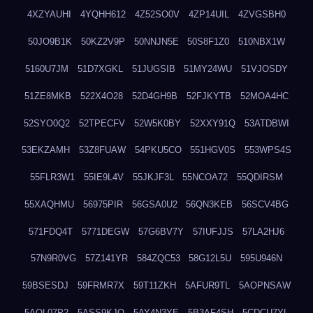
4XZYAUHI
4YQHH612
4Z52SO0V
4ZP14UIL
4ZVGSBH0
50JO9B1K
50KZ2V9P
50NNJN5E
50S8F1Z0
510NBX1W
5160U7JM
51D7XGKL
51JUGSIB
51MY24WU
51VJOSDY
51ZE8MKB
522X4O28
52D4GH9B
52FJKYTB
52MOA4HC
52SYO0Q2
52TPECFV
52W5K0BY
52XXY91Q
53ATDBWI
53EKZAMH
53Z8FUAW
54PKU5CO
551HGV0S
553WPS4S
55FLR3W1
55IE9L4V
55JKJF3L
55NCOA72
55QDIRSM
55XAQHMU
56975PIR
56GSA0U2
56QN3KEB
56SCV4BG
571FDQ4T
5771DEGW
57G6BV7Y
57IUFJJS
57LA2HJ6
57N9R0VG
57Z141YR
584ZQC53
58G12L5U
595U946N
59BSESDJ
59FRMR7X
59T11ZKH
5AFUR9TL
5AOPNSAW
5AQL07P2
5ASS9KJO
5AY4N3YE
5B3AF4SH
5CDCU7YL