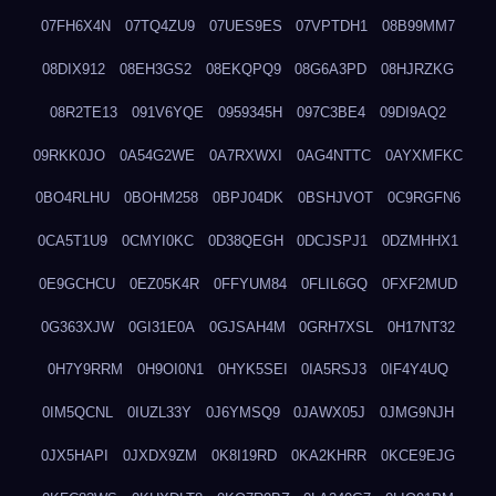
07FH6X4N
07TQ4ZU9
07UES9ES
07VPTDH1
08B99MM7
08DIX912
08EH3GS2
08EKQPQ9
08G6A3PD
08HJRZKG
08R2TE13
091V6YQE
0959345H
097C3BE4
09DI9AQ2
09RKK0JO
0A54G2WE
0A7RXWXI
0AG4NTTC
0AYXMFKC
0BO4RLHU
0BOHM258
0BPJ04DK
0BSHJVOT
0C9RGFN6
0CA5T1U9
0CMYI0KC
0D38QEGH
0DCJSPJ1
0DZMHHX1
0E9GCHCU
0EZ05K4R
0FFYUM84
0FLIL6GQ
0FXF2MUD
0G363XJW
0GI31E0A
0GJSAH4M
0GRH7XSL
0H17NT32
0H7Y9RRM
0H9OI0N1
0HYK5SEI
0IA5RSJ3
0IF4Y4UQ
0IM5QCNL
0IUZL33Y
0J6YMSQ9
0JAWX05J
0JMG9NJH
0JX5HAPI
0JXDX9ZM
0K8I19RD
0KA2KHRR
0KCE9EJG