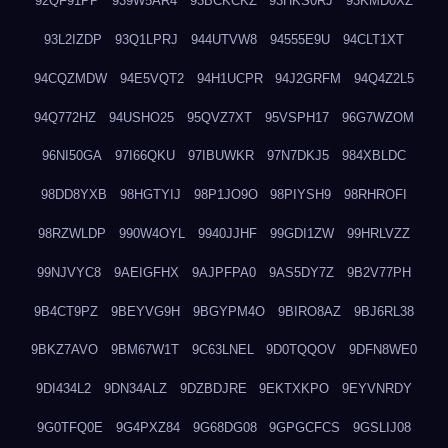
92QF91PP
939W5AR4
93BCKCKZ
93HKS0RJ
93KMD0XZ
93L2IZDP
93Q1LPRJ
944UTVW8
94555E9U
94CLT1XT
94CQZMDW
94E5VQT2
94H1UCPR
94J2GRFM
94Q4Z2L5
94Q772HZ
94USHO25
95QVZ7XT
95VSPH17
96G7WZOM
96NI50GA
97I66QKU
97IBUWKR
97N7DKJ5
984XBLDC
98DD8YXB
98HGTYIJ
98P1JO9O
98PIYSH9
98RHROFI
98RZWLDP
990W4OYL
9940JJHF
99GDI1ZW
99HRLVZZ
99NJVYC8
9AEIGFHX
9AJPFPA0
9AS5DY7Z
9B2V77PH
9B4CT9PZ
9BEYVG9H
9BGYPM4O
9BIRO8AZ
9BJ6RL38
9BKZ7AVO
9BM67W1T
9C63LNEL
9D0TQQOV
9DFN8WE0
9DI434L2
9DN34ALZ
9DZBDJRE
9EKTXKPO
9EYVNRDY
9G0TFQ0E
9G4PXZ84
9G68DG08
9GPGCFCS
9GSLIJ08