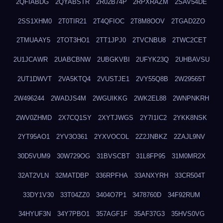
2QFIABDG
2QYABSTR
2R02B74P
2RPXRAZM
2SAV54DE
2SS1XHM0
2T0TIR21
2T4QFIOC
2T8M8OOV
2TGAD2ZO
2TMUAAY5
2TOT3HO1
2TT1JPJ0
2TVCNBU8
2TWC2CET
2U1JCAWR
2UABCBNW
2UBGKVBI
2UFYK23Q
2UHBAVSU
2UT1DWVT
2VA5KTQ4
2VUSTJE1
2VY55Q8B
2W29565T
2W496244
2WADJS4M
2WGUIKKG
2WK2EL88
2WNPNKRH
2WV0ZHMD
2X7CQ1SY
2XYTJWGS
2Y7I1IC2
2YKK8NSK
2YT95AO1
2YV3O361
2YXVOCOL
2Z2JNBKZ
2ZAJL9NV
30D5VUM9
30W729OG
31BVSCBT
31L8FP95
31M0MR2X
32AT2VLN
32MATDBP
336RPFHA
33ANXYRH
33CR504T
33DY1V30
33T04ZZ0
3404O7P1
3478760D
34F92RUM
34HYUF3N
34Y7PBO1
357AGF1F
35AF37G3
35HVS0VG