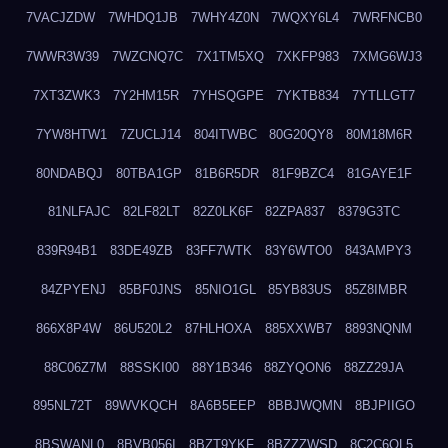
7VACJZDW
7WHDQ1JB
7WHY4Z0N
7WQXY6L4
7WRFNCB0
7WWR3W39
7WZCNQ7C
7X1TM5XQ
7XKFP983
7XMG6WJ3
7XT3ZWK3
7Y2HM15R
7YHSQGPE
7YKTB834
7YTLLGT7
7YW8HTW1
7ZUCLJ14
804ITWBC
80G20QY8
80M18M6R
80NDABQJ
80TBA1GP
81B6R5DR
81F9BZC4
81GAYE1F
81NLFAJC
82LF82LT
82Z0LK6F
82ZPA837
8379G3TC
839R94B1
83DE49ZB
83FF7WTK
83Y6WTO0
843AMPY3
84ZPYENJ
85BF0JNS
85NIO1GL
85YB83US
85Z8IMBR
866X8P4W
86U520L2
87HLHOXA
885XXWB7
8893NQNM
88C06Z7M
88SSKI00
88Y1B346
88ZYQON6
88ZZ29JA
895NL72T
89WVKQCH
8A6B5EEP
8BBJWQMN
8BJPIIGO
8BSWANL0
8BVB056I
8BZT9YKF
8BZZZWSD
8C2C6QL5