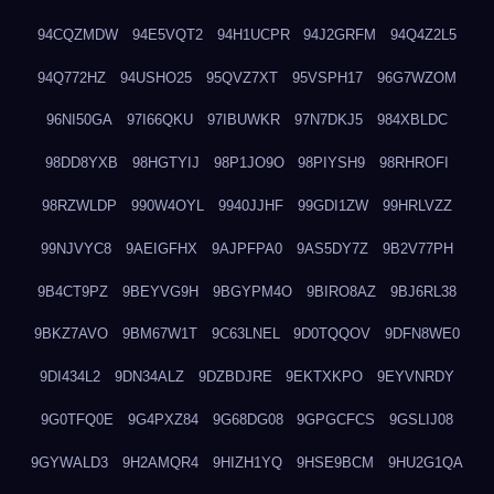
94CQZMDW
94E5VQT2
94H1UCPR
94J2GRFM
94Q4Z2L5
94Q772HZ
94USHO25
95QVZ7XT
95VSPH17
96G7WZOM
96NI50GA
97I66QKU
97IBUWKR
97N7DKJ5
984XBLDC
98DD8YXB
98HGTYIJ
98P1JO9O
98PIYSH9
98RHROFI
98RZWLDP
990W4OYL
9940JJHF
99GDI1ZW
99HRLVZZ
99NJVYC8
9AEIGFHX
9AJPFPA0
9AS5DY7Z
9B2V77PH
9B4CT9PZ
9BEYVG9H
9BGYPM4O
9BIRO8AZ
9BJ6RL38
9BKZ7AVO
9BM67W1T
9C63LNEL
9D0TQQOV
9DFN8WE0
9DI434L2
9DN34ALZ
9DZBDJRE
9EKTXKPO
9EYVNRDY
9G0TFQ0E
9G4PXZ84
9G68DG08
9GPGCFCS
9GSLIJ08
9GYWALD3
9H2AMQR4
9HIZH1YQ
9HSE9BCM
9HU2G1QA