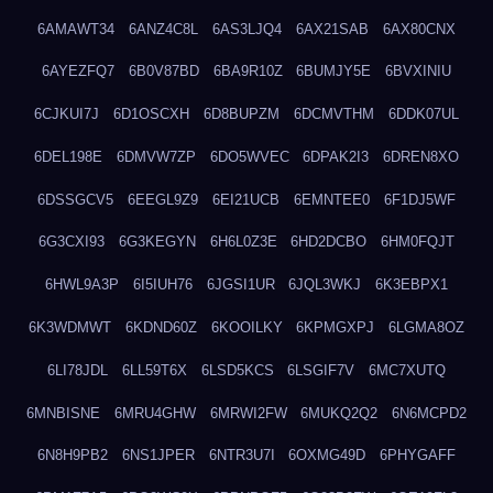
6AMAWT34
6ANZ4C8L
6AS3LJQ4
6AX21SAB
6AX80CNX
6AYEZFQ7
6B0V87BD
6BA9R10Z
6BUMJY5E
6BVXINIU
6CJKUI7J
6D1OSCXH
6D8BUPZM
6DCMVTHM
6DDK07UL
6DEL198E
6DMVW7ZP
6DO5WVEC
6DPAK2I3
6DREN8XO
6DSSGCV5
6EEGL9Z9
6EI21UCB
6EMNTEE0
6F1DJ5WF
6G3CXI93
6G3KEGYN
6H6L0Z3E
6HD2DCBO
6HM0FQJT
6HWL9A3P
6I5IUH76
6JGSI1UR
6JQL3WKJ
6K3EBPX1
6K3WDMWT
6KDND60Z
6KOOILKY
6KPMGXPJ
6LGMA8OZ
6LI78JDL
6LL59T6X
6LSD5KCS
6LSGIF7V
6MC7XUTQ
6MNBISNE
6MRU4GHW
6MRWI2FW
6MUKQ2Q2
6N6MCPD2
6N8H9PB2
6NS1JPER
6NTR3U7I
6OXMG49D
6PHYGAFF