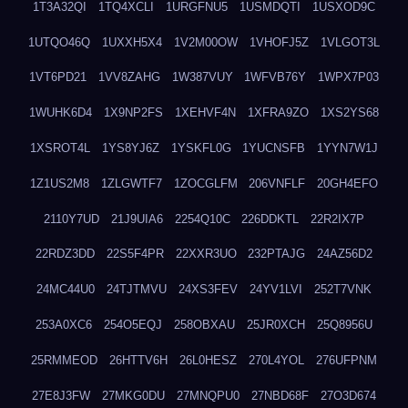
1T3A32QI
1TQ4XCLI
1URGFNU5
1USMDQTI
1USXOD9C
1UTQO46Q
1UXXH5X4
1V2M00OW
1VHOFJ5Z
1VLGOT3L
1VT6PD21
1VV8ZAHG
1W387VUY
1WFVB76Y
1WPX7P03
1WUHK6D4
1X9NP2FS
1XEHVF4N
1XFRA9ZO
1XS2YS68
1XSROT4L
1YS8YJ6Z
1YSKFL0G
1YUCNSFB
1YYN7W1J
1Z1US2M8
1ZLGWTF7
1ZOCGLFM
206VNFLF
20GH4EFO
2110Y7UD
21J9UIA6
2254Q10C
226DDKTL
22R2IX7P
22RDZ3DD
22S5F4PR
22XXR3UO
232PTAJG
24AZ56D2
24MC44U0
24TJTMVU
24XS3FEV
24YV1LVI
252T7VNK
253A0XC6
254O5EQJ
258OBXAU
25JR0XCH
25Q8956U
25RMMEOD
26HTTV6H
26L0HESZ
270L4YOL
276UFPNM
27E8J3FW
27MKG0DU
27MNQPU0
27NBD68F
27O3D674