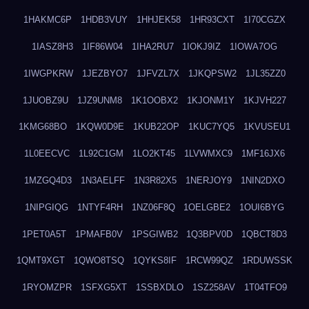
1HAKMC6P
1HDB3VUY
1HHJEK58
1HR93CXT
1I70CGZX
1IASZ8H3
1IF86W04
1IHA2RU7
1IOKJ9IZ
1IOWA7OG
1IWGPKRW
1JEZBYO7
1JFVZL7X
1JKQPSW2
1JL35ZZ0
1JUOBZ9U
1JZ9UNM8
1K1OOBX2
1KJONM1Y
1KJVH227
1KMG68BO
1KQW0D9E
1KUB22OP
1KUC7YQ5
1KVUSEU1
1L0EECVC
1L92C1GM
1LO2KT45
1LVWMXC9
1MF16JX6
1MZGQ4D3
1N3AELFF
1N3R82X5
1NERJOY9
1NIN2DXO
1NIPGIQG
1NTYF4RH
1NZ06F8Q
1OELGBE2
1OUI6BYG
1PET0A5T
1PMAFB0V
1PSGIWB2
1Q3BPV0D
1QBCT8D3
1QMT9XGT
1QWO8TSQ
1QYKS8IF
1RCW99QZ
1RDUWSSK
1RYOMZPR
1SFXG5XT
1SSBXDLO
1SZ258AV
1T04TFO9