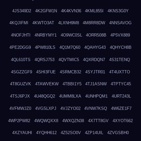
4JS349D2
4K2GFW1N
4K4KVN36
4KML855I
4KNS3G0Y
4KQJIFMI
4KWTO3AT
4LXNH9M8
4M8RR8DW
4NNSAVOG
4NOFJHTI
4NRBYMY1
4O9WC0SL
4ORR508B
4P5VX889
4PE2DGG9
4PW810LS
4Q1M7Q60
4QAHYG43
4QHYCH8B
4QL610TS
4QRSJ753
4QVTMIC5
4QXRDQN7
4S31TENQ
4SGZZGF9
4SHI3FUE
4SRMCB32
4SYJTR01
4T4UXTTO
4T8GUZVK
4TAWVEKW
4TBBI1Y5
4TJ1ASNW
4TPTYC45
4TSJ6PJX
4U48QGQ2
4UMM8LXA
4UNHPQM1
4URT243L
4VFMWJZ0
4VGSLXPJ
4VJZYO02
4VNW7KSQ
4W6ZE1F7
4WP2PW82
4WQWQXX8
4WXQZN38
4X7TT8GV
4XYOT662
4XZYAUHI
4YQHH612
4Z52SO0V
4ZP14UIL
4ZVGSBH0