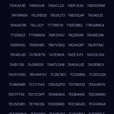
73VKAF4E
740HGIUK
745ACL1O
74DPJX4S
74DVDXRM
74FGRN3A
7612HD1B
7651K273
76BJGQ4F
76G4013Z
76HU4CRK
76LLJI2Y
7777M27H
77BED9B2
77BGMMG4
77S55623
77TABW20
780FZHSV
78Q29S80
78XWEZ88
792RHX5L
7939XN0C
796YV3DQ
79GHS38T
79L8YFMC
79V4EL6D
7A7B2KTK
7A7E8AHI
7AEEJVFI
7AGCKJXN
7AIBYJBI
7AJR6D3X
7AMTLOH9
7ANGKL8Z
7AOR3BJY
7AOSYN3G
7BVHAFGY
7C26C5EC
7C2S58N1
7C2XDJQN
7C4MI5MB
7CCV7IAS
7D5UQZFD
7D73WX32
7DULR9YN
7DXTFT0X
7DYZC5PF
7E0NDNH1
7EDB4H4S
7EE3M9WJ
7EUSEMEI
7EYNVZ6I
7FB2DR6D
7FE1WG6S
7FGV6NG8