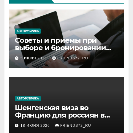
АВТОРУБРИКА
Советы и приемы при
выборе и бронировании
авиабилетов
5 ИЮЛЯ 2026
FRIENDS72_RU
АВТОРУБРИКА
Шенгенская виза во
Францию для россиян в
2026 году: сроки от 3 дней
18 ИЮНЯ 2026
FRIENDS72_RU
и список необходимых