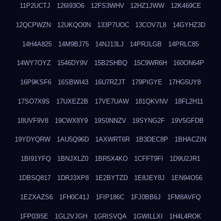
11P2UCTJ
126I93O6
12FS3WHV
12HZ1JWW
12K469CE
12QCPWZN
12UKQO0N
133P7UOC
13COV7L8
14GYHZ3D
14H4A825
14M9BJ75
14NJ13LJ
14PRJLGB
14PRLC85
14WY7OYZ
1546DY9V
15B2SHBQ
15C9WR6H
160ON64P
16P9KSF6
16SBWI43
16U7RZJT
179PIGYE
17HG5UY8
17SO7X9S
17UXEZ2B
17VE7UAW
181QKVNV
18FL2H11
18UVF9V8
19CWX8Y9
19S0NNZV
19SYNG2F
19V5GFDB
19YDYQRW
1AU5Q96D
1AXWRT6R
1B3DEC8P
1BHACZIN
1BI91YFQ
1BNJXLZ0
1BR5X4KO
1CFFT9FI
1D9U2JR1
1DBSQ817
1DRJ3XP8
1E2BYTZD
1E8JEY8J
1EN94O56
1EZXAZS6
1FH0C41J
1FIP186C
1FJ0BB6J
1FM8AVFQ
1FP03I5E
1GL2VJGH
1GRISVQA
1GWILLXI
1H4L4ROK