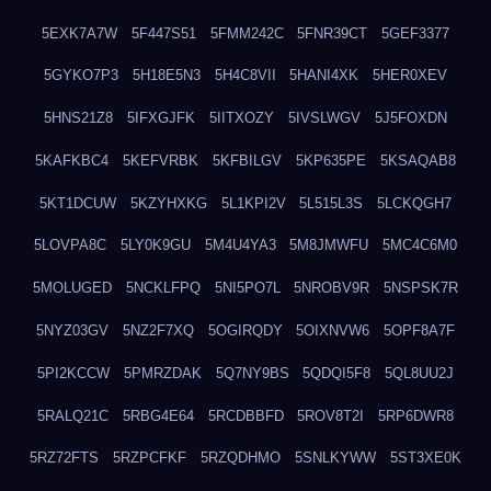
5EXK7A7W
5F447S51
5FMM242C
5FNR39CT
5GEF3377
5GYKO7P3
5H18E5N3
5H4C8VII
5HANI4XK
5HER0XEV
5HNS21Z8
5IFXGJFK
5IITXOZY
5IVSLWGV
5J5FOXDN
5KAFKBC4
5KEFVRBK
5KFBILGV
5KP635PE
5KSAQAB8
5KT1DCUW
5KZYHXKG
5L1KPI2V
5L515L3S
5LCKQGH7
5LOVPA8C
5LY0K9GU
5M4U4YA3
5M8JMWFU
5MC4C6M0
5MOLUGED
5NCKLFPQ
5NI5PO7L
5NROBV9R
5NSPSK7R
5NYZ03GV
5NZ2F7XQ
5OGIRQDY
5OIXNVW6
5OPF8A7F
5PI2KCCW
5PMRZDAK
5Q7NY9BS
5QDQI5F8
5QL8UU2J
5RALQ21C
5RBG4E64
5RCDBBFD
5ROV8T2I
5RP6DWR8
5RZ72FTS
5RZPCFKF
5RZQDHMO
5SNLKYWW
5ST3XE0K