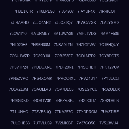
7FKTW3MA
7FRYD8I9
7FX48QP3
7GDV0B8J
7GER99GF
7H8E1KTR
7H8LPLGJ
7I854907
7IAYUF4X
7IRRICQI
7JIRAAHO
7JJO4AR2
7JLOZ9Q7
7KWC77GK
7LALYSM0
7LCWIIY0
7LVURME7
7M1UWA38
7MHLTVDG
7MM4F50B
7NL020H5
7NS5N00M
7NSA9LFN
7NZIGFWV
7O15HQUY
7O6U1WZR
7O89DJ0L
7OB253FZ
7ODLM7D2
7OY8DOTS
7P5VTP24
7PDDGXNL
7PDF28N1
7PISQHBH
7PKT2VUV
7PN5ZVPO
7PS4XQMK
7PVQC4XL
7PVZ4BY4
7PY3EC1H
7Q1VZL8M
7QAQLLVB
7QP7DLC5
7QSLGYCU
7R0ZOLUX
7R9IGDKD
7ROB1V3K
7RPZVSPJ
7RX9CIDZ
7SH2DRLB
7T1IUHHO
7T3VE5UQ
7TKA257G
7TYDPROM
7UA3TIBE
7ULOHB33
7UTVLU59
7V2MI6BF
7V37GO5C
7V513WU4