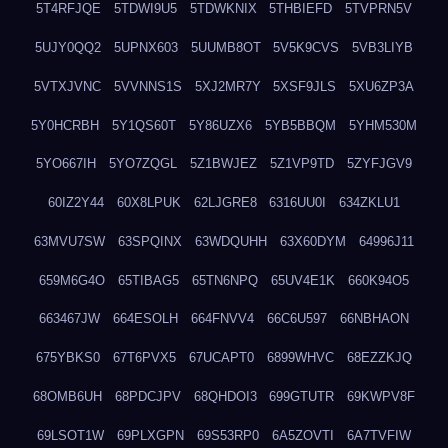
5T4RFJQE
5TDWI9U5
5TDWKNIX
5THBIEFD
5TVPRN5V
5UJY0QQ2
5UPNX603
5UUMB8OT
5V5K9CVS
5VB3LIYB
5VTXJVNC
5VVNNS1S
5XJ2MR7Y
5XSF9JLS
5XU6ZP3A
5Y0HCRBH
5Y1QS60T
5Y86UZX6
5YB5BBQM
5YHM530M
5YO667IH
5YO7ZQGL
5Z1BWJEZ
5Z1VP9TD
5ZYFJGV9
60IZ2Y44
60X8LPUK
62LJGRE8
6316UU0I
634ZKLU1
63MVU7SW
63SPQINX
63WDQUHH
63X60DYM
64996J11
659M6G4O
65TIBAG5
65TN6NPQ
65UV4E1K
660K94O5
663467JW
664ESOLH
664FNVV4
66C6U597
66NBHAON
675YBKS0
67T6PVX5
67UCAPT0
6899WHVC
68EZZKJQ
68OMB6UH
68PDCJPV
68QHDOI3
699GTUTR
69KWPV8F
69LSOT1W
69PLXGPN
69S53RP0
6A5ZOVTI
6A7TVFIW