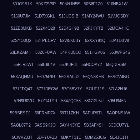
50JO9B1K
50KZ2V9P
50NNJN5E
50S8F1Z0
510NBX1W
5160U7JM
51D7XGKL
51JUGSIB
51MY24WU
51VJOSDY
51ZE8MKB
522X4O28
52D4GH9B
52FJKYTB
52MOA4HC
52SYO0Q2
52TPECFV
52W5K0BY
52XXY91Q
53ATDBWI
53EKZAMH
53Z8FUAW
54PKU5CO
551HGV0S
553WPS4S
55FLR3W1
55IE9L4V
55JKJF3L
55NCOA72
55QDIRSM
55XAQHMU
56975PIR
56GSA0U2
56QN3KEB
56SCV4BG
571FDQ4T
5771DEGW
57G6BV7Y
57IUFJJS
57LA2HJ6
57N9R0VG
57Z141YR
584ZQC53
58G12L5U
595U946N
59BSESDJ
59FRMR7X
59T11ZKH
5AFUR9TL
5AOPNSAW
5AQL07P2
5ASS9KJO
5AY4N3YE
5B3AF4SH
5CDCU7YL
5CWV233T
5DFYUFZ0
5DKYT31C
5DM253CG
5E4JC1TI