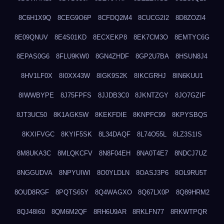
8C6H1X9Q
8CEG9O6P
8CFDQ2M4
8CUCG2I2
8D8ZOZI4
8E09QNUV
8E4S01KD
8ECXEKP8
8EK7CM3O
8EMTYC6G
8EPAS0G6
8FLU9KW0
8GN4ZHDF
8GP2U7BA
8HSUN8J4
8HV1LF0X
8I0XX43W
8IGK9S2K
8IKCGRHJ
8IN6KUU1
8IWWBYPE
8J75FPFS
8JJDB3C0
8JKNTZGY
8JO7GZIF
8JT3UC50
8K1AGK5W
8KEKFDIE
8KNPFC99
8KPYSBQS
8KXIFVGC
8KYIF5SK
8L34DAQF
8L74O55L
8LZ3S1IS
8M8UKA3C
8MLQKCFV
8N8F04EH
8NA0T4E7
8NDCJ7UZ
8NGGUDVA
8NPYUIWI
8O0YLDLN
8OASJ3P6
8OL9RU5T
8OUD8RGF
8PQTS65Y
8Q4WAGXO
8Q67LX0P
8Q89HRM2
8QJ48I60
8QM6M2QF
8RH6U9AR
8RKLFN77
8RKWTPQR