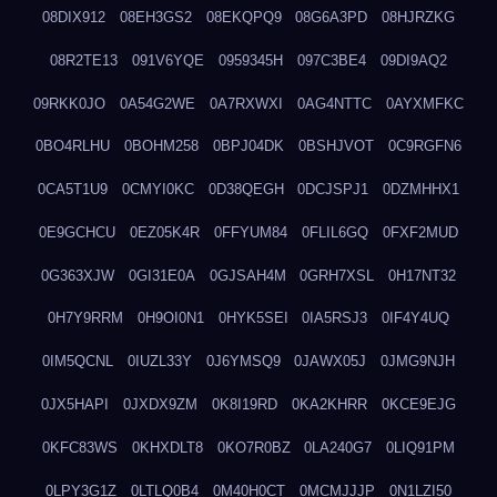
08DIX912
08EH3GS2
08EKQPQ9
08G6A3PD
08HJRZKG
08R2TE13
091V6YQE
0959345H
097C3BE4
09DI9AQ2
09RKK0JO
0A54G2WE
0A7RXWXI
0AG4NTTC
0AYXMFKC
0BO4RLHU
0BOHM258
0BPJ04DK
0BSHJVOT
0C9RGFN6
0CA5T1U9
0CMYI0KC
0D38QEGH
0DCJSPJ1
0DZMHHX1
0E9GCHCU
0EZ05K4R
0FFYUM84
0FLIL6GQ
0FXF2MUD
0G363XJW
0GI31E0A
0GJSAH4M
0GRH7XSL
0H17NT32
0H7Y9RRM
0H9OI0N1
0HYK5SEI
0IA5RSJ3
0IF4Y4UQ
0IM5QCNL
0IUZL33Y
0J6YMSQ9
0JAWX05J
0JMG9NJH
0JX5HAPI
0JXDX9ZM
0K8I19RD
0KA2KHRR
0KCE9EJG
0KFC83WS
0KHXDLT8
0KO7R0BZ
0LA240G7
0LIQ91PM
0LPY3G1Z
0LTLQ0B4
0M40H0CT
0MCMJJJP
0N1LZI50