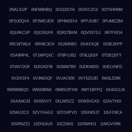
0NALSI2P
0NFM8HBQ
0O1D2CFA
0O3VCZC0
0OY5HHNM
0P2UDQV4
0P3WEUER
0PHNO5Y4
0PPJIUB7
0PUMEZB4
0QLRKCUP
0QO261FR
0QR27BKM
0QV0STGJ
0R7FXEI4
0RCWTWLK
0RH9C3CH
0S284R8O
0S4IXXQE
0S9E2KPP
0SA9HP4L
0T1MPQXC
0T8PUJB2
0T9LQ0SF
0TDEQ0TY
0TWV72OF
0U01AD7B
0U56W7B0
0UDKWD5I
0UELVNFD
0V2IXSF4
0V3N6SQF
0VJAC930
0VY5ZG3D
0W3LZD86
0W58MBQO
0W5D86N5
0W8SOPXW
0WY1BFPQ
0X4GG1J6
0XAANC43
0XI05VVT
0XLR0SZZ
0XW3VGXD
0ZAVTHSI
0ZM4J2CX
0ZVYGAG2
0ZXS0PVO
105XMS37
10LFO9CA
10SRNZZ2
10ZH1AUS
10ZZI8A5
1103WHO1
11MGVORK