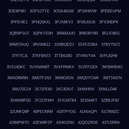
3OE9P0KI
3OPSZTYE
3OSK46GW
3P20H0VW
3PEBEUPM
3PFEI4E1
3PHQ0AXL
3PJX8KV3
3PWL81U6
3PX3NDPK
3QBNPSU7
3QPKYD3H
3R660UUO
3R8OBY8R
3RJJOB51
3RM5TAUQ
3RV0N612
3SRBQEDJ
3SXFZOBA
3TBVTN7Z
3TFI7CJL
3TKFBN73
3TTB618D
3TVMVY4A
3VPL82H9
3VS14DKC
3VX5WW8T
3VXFRWKX
3VZRTGEK
3W3MHD4O
3WAD8W9N
3WDTF1N3
3WI8G8SN
3WQDYCWK
3WTTA97N
3WU70G19
3X71FE60
3XC4DIU7
3XMIH0VI
3XMLLD4K
3XWW9P5D
3Y2Z2FMH
3YXUATB4
3Z3344KT
3ZBBJF82
3ZUNKQ9P
40PEO5RM
418TPYOG
41A6AQPI
41CR68ZC
428MPM7O
42EW9PZP
42HIOZNV
42QOZROE
437L5RRA