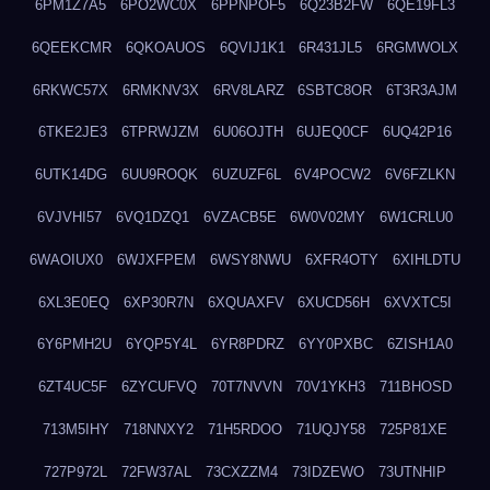
6PM1Z7A5
6PO2WC0X
6PPNPOF5
6Q23B2FW
6QE19FL3
6QEEKCMR
6QKOAUOS
6QVIJ1K1
6R431JL5
6RGMWOLX
6RKWC57X
6RMKNV3X
6RV8LARZ
6SBTC8OR
6T3R3AJM
6TKE2JE3
6TPRWJZM
6U06OJTH
6UJEQ0CF
6UQ42P16
6UTK14DG
6UU9ROQK
6UZUZF6L
6V4POCW2
6V6FZLKN
6VJVHI57
6VQ1DZQ1
6VZACB5E
6W0V02MY
6W1CRLU0
6WAOIUX0
6WJXFPEM
6WSY8NWU
6XFR4OTY
6XIHLDTU
6XL3E0EQ
6XP30R7N
6XQUAXFV
6XUCD56H
6XVXTC5I
6Y6PMH2U
6YQP5Y4L
6YR8PDRZ
6YY0PXBC
6ZISH1A0
6ZT4UC5F
6ZYCUFVQ
70T7NVVN
70V1YKH3
711BHOSD
713M5IHY
718NNXY2
71H5RDOO
71UQJY58
725P81XE
727P972L
72FW37AL
73CXZZM4
73IDZEWO
73UTNHIP