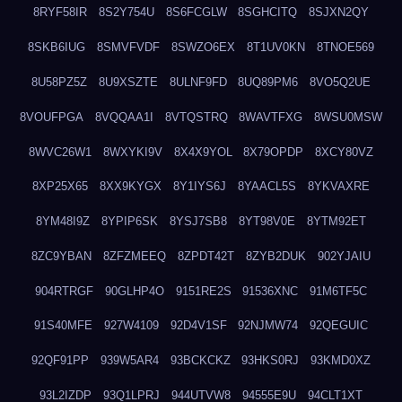
8RYF58IR
8S2Y754U
8S6FCGLW
8SGHCITQ
8SJXN2QY
8SKB6IUG
8SMVFVDF
8SWZO6EX
8T1UV0KN
8TNOE569
8U58PZ5Z
8U9XSZTE
8ULNF9FD
8UQ89PM6
8VO5Q2UE
8VOUFPGA
8VQQAA1I
8VTQSTRQ
8WAVTFXG
8WSU0MSW
8WVC26W1
8WXYKI9V
8X4X9YOL
8X79OPDP
8XCY80VZ
8XP25X65
8XX9KYGX
8Y1IYS6J
8YAACL5S
8YKVAXRE
8YM48I9Z
8YPIP6SK
8YSJ7SB8
8YT98V0E
8YTM92ET
8ZC9YBAN
8ZFZMEEQ
8ZPDT42T
8ZYB2DUK
902YJAIU
904RTRGF
90GLHP4O
9151RE2S
91536XNC
91M6TF5C
91S40MFE
927W4109
92D4V1SF
92NJMW74
92QEGUIC
92QF91PP
939W5AR4
93BCKCKZ
93HKS0RJ
93KMD0XZ
93L2IZDP
93Q1LPRJ
944UTVW8
94555E9U
94CLT1XT