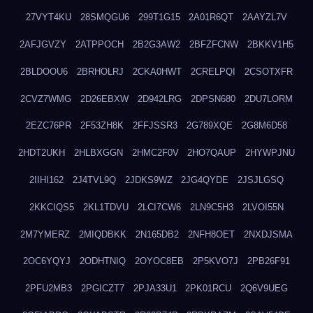
27VYT4KU
28SMQGU6
299T1G15
2A01R6QT
2AAYZL7V
2AFJGVZY
2ATPPOCH
2B2G3AW2
2BFZFCNW
2BKKV1H5
2BLDOOU6
2BRHOLRJ
2CKA0HWT
2CRELPQI
2CSOTXFR
2CVZ7WMG
2D26EBXW
2D942LRG
2DPSN680
2DU7LORM
2EZC76PR
2F53ZH8K
2FFJSSR3
2G789XQE
2G8M6D58
2HDT2UKH
2HLBXGGN
2HMC2F0V
2HO7QAUP
2HYWPJNU
2IIHI162
2J4TVL9Q
2JDKS9WZ
2JG4QYDE
2JSJLGSQ
2KKCIQS5
2KL1TDVU
2LCI7CW6
2LN9C5H3
2LVOI55N
2M7YMERZ
2MIQDBKK
2N165DB2
2NFH8OET
2NXDJSMA
2OC6YQYJ
2ODHTNIQ
2OYOC8EB
2P5KVO7J
2PB26F91
2PFU2MB3
2PGICZT7
2PJA33U1
2PK01RCU
2Q6V9UEG