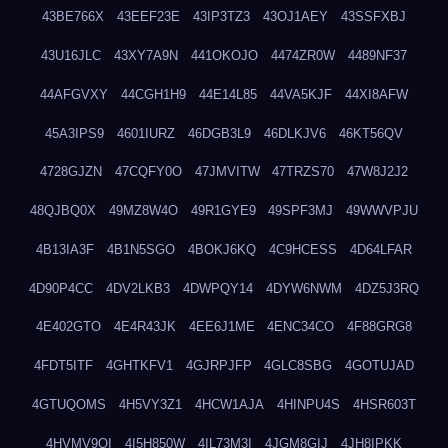
43BE766X
43EEF23E
43IP3TZ3
43OJ1AEY
43SSFXBJ
43U16JLC
43XY7A9N
441OKOJO
4474ZR0W
4489NF37
44AFGVXY
44CGH1H9
44E14L85
44VA5KJF
44XI8AFW
45A3IPS9
4601IURZ
46DGB3L9
46DLKJV6
46KT56QV
4728GJZN
47CQFY0O
47JMVITW
47TRZS70
47W8J2J2
48QJBQ0X
49MZ8W4O
49R1GYE9
49SPF3MJ
49WWVPJU
4B13IA3F
4B1N5SGO
4BOKJ6KQ
4C9HCESS
4D64LFAR
4D90P4CC
4DV2LKB3
4DWPQY14
4DYW6NWM
4DZ5J3RQ
4E402GTO
4E4R43JK
4EE6J1ME
4ENC34CO
4F88GRG8
4FDT5ITF
4GHTKFV1
4GJRPJFP
4GLC8SBG
4GOTUJAD
4GTUQOMS
4H5VY3Z1
4HCW1AJA
4HINPU4S
4HSR603T
4HVMV9QI
4I5H850W
4IL73M3I
4JGM8GIJ
4JH8IPKK