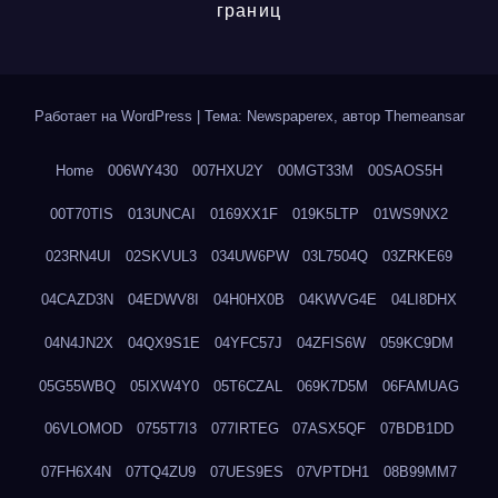
границ
Работает на WordPress
|
Тема: Newspaperex, автор
Themeansar
Home
006WY430
007HXU2Y
00MGT33M
00SAOS5H
00T70TIS
013UNCAI
0169XX1F
019K5LTP
01WS9NX2
023RN4UI
02SKVUL3
034UW6PW
03L7504Q
03ZRKE69
04CAZD3N
04EDWV8I
04H0HX0B
04KWVG4E
04LI8DHX
04N4JN2X
04QX9S1E
04YFC57J
04ZFIS6W
059KC9DM
05G55WBQ
05IXW4Y0
05T6CZAL
069K7D5M
06FAMUAG
06VLOMOD
0755T7I3
077IRTEG
07ASX5QF
07BDB1DD
07FH6X4N
07TQ4ZU9
07UES9ES
07VPTDH1
08B99MM7