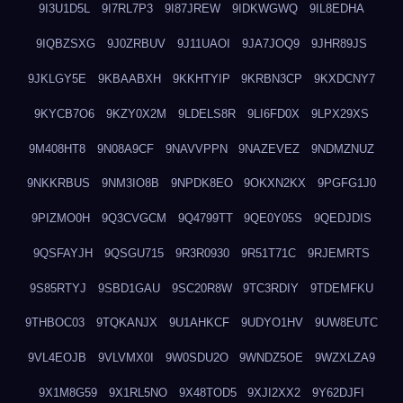
9I3U1D5L
9I7RL7P3
9I87JREW
9IDKWGWQ
9IL8EDHA
9IQBZSXG
9J0ZRBUV
9J11UAOI
9JA7JOQ9
9JHR89JS
9JKLGY5E
9KBAABXH
9KKHTYIP
9KRBN3CP
9KXDCNY7
9KYCB7O6
9KZY0X2M
9LDELS8R
9LI6FD0X
9LPX29XS
9M408HT8
9N08A9CF
9NAVVPPN
9NAZEVEZ
9NDMZNUZ
9NKKRBUS
9NM3IO8B
9NPDK8EO
9OKXN2KX
9PGFG1J0
9PIZMO0H
9Q3CVGCM
9Q4799TT
9QE0Y05S
9QEDJDIS
9QSFAYJH
9QSGU715
9R3R0930
9R51T71C
9RJEMRTS
9S85RTYJ
9SBD1GAU
9SC20R8W
9TC3RDIY
9TDEMFKU
9THBOC03
9TQKANJX
9U1AHKCF
9UDYO1HV
9UW8EUTC
9VL4EOJB
9VLVMX0I
9W0SDU2O
9WNDZ5OE
9WZXLZA9
9X1M8G59
9X1RL5NO
9X48TOD5
9XJI2XX2
9Y62DJFI