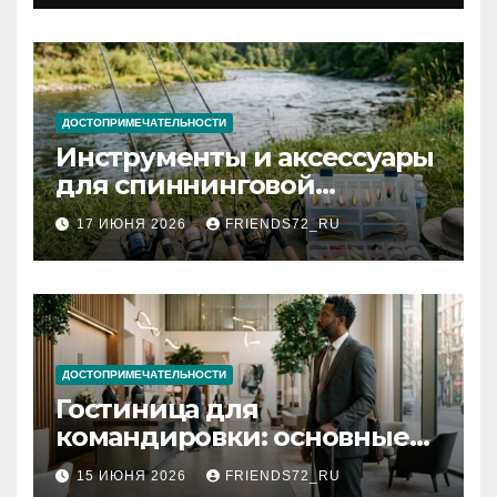
документов
ДОСТОПРИМЕЧАТЕЛЬНОСТИ
Инструменты и аксессуары
для спиннинговой
рыбалки: назначение и
17 ИЮНЯ 2026
FRIENDS72_RU
типы
ДОСТОПРИМЕЧАТЕЛЬНОСТИ
Гостиница для
командировки: основные
критерии выбора
15 ИЮНЯ 2026
FRIENDS72_RU