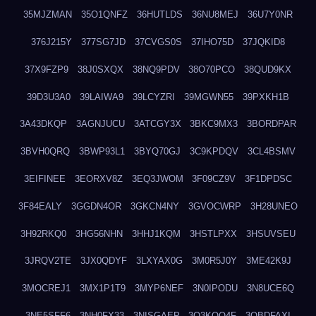
35MJZMAN
35O1QNFZ
36HUTLDS
36NU8MEJ
36U7Y0NR
376J215Y
377SG7JD
37CVGS0S
37IHO75D
37JQKID8
37X9FZP9
38J0SXQX
38NQ9PDV
38O70PCO
38QUD9KX
39D3U3A0
39LAIWA9
39LCYZRI
39MGWN55
39PXKH1B
3A43DKQP
3AGNJUCU
3ATCGY3X
3BKC9MX3
3BORDPAR
3BVH0QRQ
3BWP93L1
3BYQ70GJ
3C9KPDQV
3CL4BSMV
3EIFINEE
3EORXV8Z
3EQ3JWOM
3F09CZ9V
3F1DPDSC
3F84EALY
3GGDN4OR
3GKCN4NY
3GVOCWRP
3H28UNEO
3H92RKQ0
3HG56NHN
3HHJ1KQM
3HSTLPXX
3HSUVSEU
3JRQV2TE
3JX0QDYF
3LXYAX0G
3M0R5J0Y
3ME42K9J
3MOCREJ1
3MX1P1T9
3MYP6NEF
3N0IPODU
3N8UCE6Q
3NE5SFF6
3NH0FX33
3NISGAEP
3O3KQQ4F
3OBDFAXI