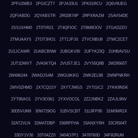
2PFU2MB3
2PGICZT7
2PJA33U1
2PK01RCU
2Q6V9UEG
2QFIABDG
2QYABSTR
2R02B74P
2RPXRAZM
2SAV54DE
2SS1XHM0
2T0TIR21
2T4QFIOC
2T8M8OOV
2TGAD2ZO
2TMUAAY5
2TOT3HO1
2TT1JPJ0
2TVCNBU8
2TWC2CET
2U1JCAWR
2UABCBNW
2UBGKVBI
2UFYK23Q
2UHBAVSU
2UT1DWVT
2VA5KTQ4
2VUSTJE1
2VY55Q8B
2W29565T
2W496244
2WADJS4M
2WGUIKKG
2WK2EL88
2WNPNKRH
2WV0ZHMD
2X7CQ1SY
2XYTJWGS
2Y7I1IC2
2YKK8NSK
2YT95AO1
2YV3O361
2YXVOCOL
2Z2JNBKZ
2ZAJL9NV
30D5VUM9
30W729OG
31BVSCBT
31L8FP95
31M0MR2X
32AT2VLN
32MATDBP
336RPFHA
33ANXYRH
33CR504T
33DY1V30
33T04ZZ0
3404O7P1
3478760D
34F92RUM