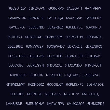
69LSOT1W
69PLXGPN
69S53RP0
6A5ZOVTI
6A7TVFIW
6AMAWT34
6ANZ4C8L
6AS3LJQ4
6AX21SAB
6AX80CNX
6AYEZFQ7
6B0V87BD
6BA9R10Z
6BUMJY5E
6BVXINIU
6CJKUI7J
6D1OSCXH
6D8BUPZM
6DCMVTHM
6DDK07UL
6DEL198E
6DMVW7ZP
6DO5WVEC
6DPAK2I3
6DREN8XO
6DSSGCV5
6EEGL9Z9
6EI21UCB
6EMNTEE0
6F1DJ5WF
6G3CXI93
6G3KEGYN
6H6L0Z3E
6HD2DCBO
6HM0FQJT
6HWL9A3P
6I5IUH76
6JGSI1UR
6JQL3WKJ
6K3EBPX1
6K3WDMWT
6KDND60Z
6KOOILKY
6KPMGXPJ
6LGMA8OZ
6LI78JDL
6LL59T6X
6LSD5KCS
6LSGIF7V
6MC7XUTQ
6MNBISNE
6MRU4GHW
6MRWI2FW
6MUKQ2Q2
6N6MCPD2