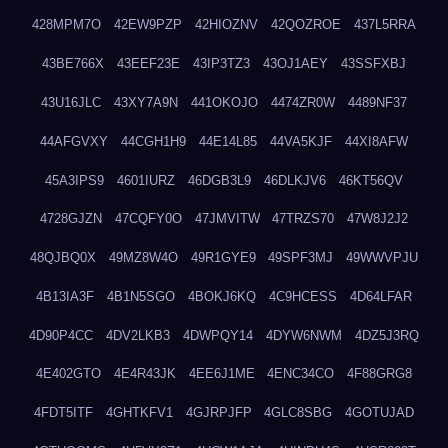
428MPM7O
42EW9PZP
42HIOZNV
42QOZROE
437L5RRA
43BE766X
43EEF23E
43IP3TZ3
43OJ1AEY
43SSFXBJ
43U16JLC
43XY7A9N
441OKOJO
4474ZR0W
4489NF37
44AFGVXY
44CGH1H9
44E14L85
44VA5KJF
44XI8AFW
45A3IPS9
4601IURZ
46DGB3L9
46DLKJV6
46KT56QV
4728GJZN
47CQFY0O
47JMVITW
47TRZS70
47W8J2J2
48QJBQ0X
49MZ8W4O
49R1GYE9
49SPF3MJ
49WWVPJU
4B13IA3F
4B1N5SGO
4BOKJ6KQ
4C9HCESS
4D64LFAR
4D90P4CC
4DV2LKB3
4DWPQY14
4DYW6NWM
4DZ5J3RQ
4E402GTO
4E4R43JK
4EE6J1ME
4ENC34CO
4F88GRG8
4FDT5ITF
4GHTKFV1
4GJRPJFP
4GLC8SBG
4GOTUJAD