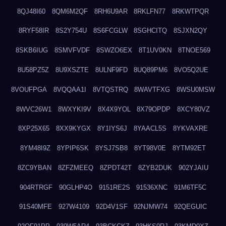
8QJ48I60
8QM6M2QF
8RH6U9AR
8RKLFN77
8RKWTPQR
8RYF58IR
8S2Y754U
8S6FCGLW
8SGHCITQ
8SJXN2QY
8SKB6IUG
8SMVFVDF
8SWZO6EX
8T1UV0KN
8TNOE569
8U58PZ5Z
8U9XSZTE
8ULNF9FD
8UQ89PM6
8VO5Q2UE
8VOUFPGA
8VQQAA1I
8VTQSTRQ
8WAVTFXG
8WSU0MSW
8WVC26W1
8WXYKI9V
8X4X9YOL
8X79OPDP
8XCY80VZ
8XP25X65
8XX9KYGX
8Y1IYS6J
8YAACL5S
8YKVAXRE
8YM48I9Z
8YPIP6SK
8YSJ7SB8
8YT98V0E
8YTM92ET
8ZC9YBAN
8ZFZMEEQ
8ZPDT42T
8ZYB2DUK
902YJAIU
904RTRGF
90GLHP4O
9151RE2S
91536XNC
91M6TF5C
91S40MFE
927W4109
92D4V1SF
92NJMW74
92QEGUIC