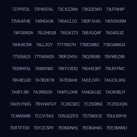
727P972L
72FW37AL
73CXZZM4
73IDZEWO
73UTNHIP
73VKAF4E
740HGIUK
745ACL1O
74DPJX4S
74DVDXRM
74FGRN3A
7612HD1B
7651K273
76BJGQ4F
76G4013Z
76HU4CRK
76LLJI2Y
7777M27H
77BED9B2
77BGMMG4
77S55623
77TABW20
780FZHSV
78Q29S80
78XWEZ88
792RHX5L
7939XN0C
796YV3DQ
79GHS38T
79L8YFMC
79V4EL6D
7A7B2KTK
7A7E8AHI
7AEEJVFI
7AGCKJXN
7AIBYJBI
7AJR6D3X
7AMTLOH9
7ANGKL8Z
7AOR3BJY
7AOSYN3G
7BVHAFGY
7C26C5EC
7C2S58N1
7C2XDJQN
7C4MI5MB
7CCV7IAS
7D5UQZFD
7D73WX32
7DULR9YN
7DXTFT0X
7DYZC5PF
7E0NDNH1
7EDB4H4S
7EE3M9WJ