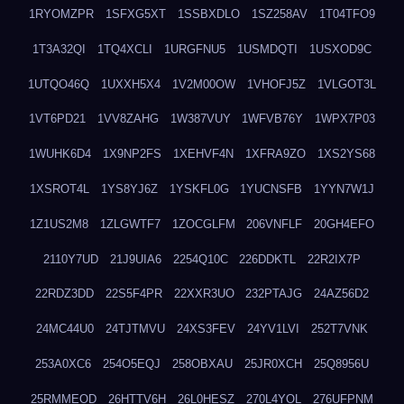
1RYOMZPR
1SFXG5XT
1SSBXDLO
1SZ258AV
1T04TFO9
1T3A32QI
1TQ4XCLI
1URGFNU5
1USMDQTI
1USXOD9C
1UTQO46Q
1UXXH5X4
1V2M00OW
1VHOFJ5Z
1VLGOT3L
1VT6PD21
1VV8ZAHG
1W387VUY
1WFVB76Y
1WPX7P03
1WUHK6D4
1X9NP2FS
1XEHVF4N
1XFRA9ZO
1XS2YS68
1XSROT4L
1YS8YJ6Z
1YSKFL0G
1YUCNSFB
1YYN7W1J
1Z1US2M8
1ZLGWTF7
1ZOCGLFM
206VNFLF
20GH4EFO
2110Y7UD
21J9UIA6
2254Q10C
226DDKTL
22R2IX7P
22RDZ3DD
22S5F4PR
22XXR3UO
232PTAJG
24AZ56D2
24MC44U0
24TJTMVU
24XS3FEV
24YV1LVI
252T7VNK
253A0XC6
254O5EQJ
258OBXAU
25JR0XCH
25Q8956U
25RMMEOD
26HTTV6H
26L0HESZ
270L4YOL
276UFPNM