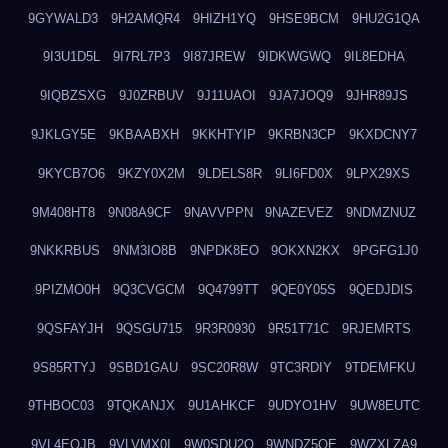
9GYWALD3
9H2AMQR4
9HIZH1YQ
9HSE9BCM
9HU2G1QA
9I3U1D5L
9I7RL7P3
9I87JREW
9IDKWGWQ
9IL8EDHA
9IQBZSXG
9J0ZRBUV
9J11UAOI
9JA7JOQ9
9JHR89JS
9JKLGY5E
9KBAABXH
9KKHTYIP
9KRBN3CP
9KXDCNY7
9KYCB7O6
9KZY0X2M
9LDELS8R
9LI6FD0X
9LPX29XS
9M408HT8
9N08A9CF
9NAVVPPN
9NAZEVEZ
9NDMZNUZ
9NKKRBUS
9NM3IO8B
9NPDK8EO
9OKXN2KX
9PGFG1J0
9PIZMO0H
9Q3CVGCM
9Q4799TT
9QE0Y05S
9QEDJDIS
9QSFAYJH
9QSGU715
9R3R0930
9R51T71C
9RJEMRTS
9S85RTYJ
9SBD1GAU
9SC20R8W
9TC3RDIY
9TDEMFKU
9THBOC03
9TQKANJX
9U1AHKCF
9UDYO1HV
9UW8EUTC
9VL4EOJB
9VLVMX0I
9W0SDU2O
9WNDZ5OE
9WZXLZA9