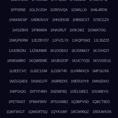
1FP03I5E
1GL2VJGH
1GRISVQA
1GWILLXI
1H4L4ROK
1HAKMC6P
1HDB3VUY
1HHJEK58
1HR93CXT
1I70CGZX
1IASZ8H3
1IF86W04
1IHA2RU7
1IOKJ9IZ
1IOWA7OG
1IWGPKRW
1JEZBYO7
1JFVZL7X
1JKQPSW2
1JL35ZZ0
1JUOBZ9U
1JZ9UNM8
1K1OOBX2
1KJONM1Y
1KJVH227
1KMG68BO
1KQW0D9E
1KUB22OP
1KUC7YQ5
1KVUSEU1
1L0EECVC
1L92C1GM
1LO2KT45
1LVWMXC9
1MF16JX6
1MZGQ4D3
1N3AELFF
1N3R82X5
1NERJOY9
1NIN2DXO
1NIPGIQG
1NTYF4RH
1NZ06F8Q
1OELGBE2
1OUI6BYG
1PET0A5T
1PMAFB0V
1PSGIWB2
1Q3BPV0D
1QBCT8D3
1QMT9XGT
1QWO8TSQ
1QYKS8IF
1RCW99QZ
1RDUWSSK