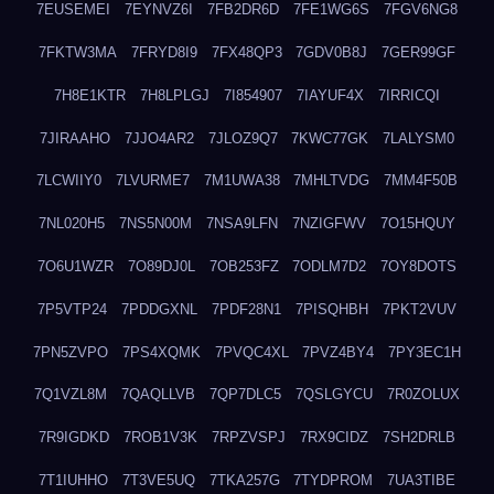
7EUSEMEI
7EYNVZ6I
7FB2DR6D
7FE1WG6S
7FGV6NG8
7FKTW3MA
7FRYD8I9
7FX48QP3
7GDV0B8J
7GER99GF
7H8E1KTR
7H8LPLGJ
7I854907
7IAYUF4X
7IRRICQI
7JIRAAHO
7JJO4AR2
7JLOZ9Q7
7KWC77GK
7LALYSM0
7LCWIIY0
7LVURME7
7M1UWA38
7MHLTVDG
7MM4F50B
7NL020H5
7NS5N00M
7NSA9LFN
7NZIGFWV
7O15HQUY
7O6U1WZR
7O89DJ0L
7OB253FZ
7ODLM7D2
7OY8DOTS
7P5VTP24
7PDDGXNL
7PDF28N1
7PISQHBH
7PKT2VUV
7PN5ZVPO
7PS4XQMK
7PVQC4XL
7PVZ4BY4
7PY3EC1H
7Q1VZL8M
7QAQLLVB
7QP7DLC5
7QSLGYCU
7R0ZOLUX
7R9IGDKD
7ROB1V3K
7RPZVSPJ
7RX9CIDZ
7SH2DRLB
7T1IUHHO
7T3VE5UQ
7TKA257G
7TYDPROM
7UA3TIBE