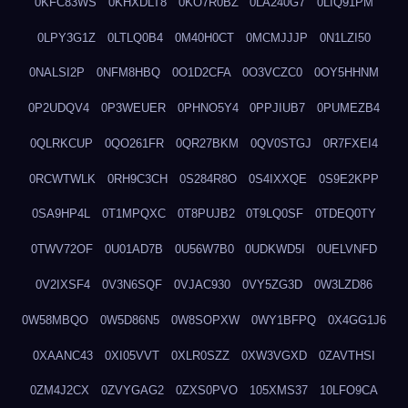
0KFC83WS
0KHXDLT8
0KO7R0BZ
0LA240G7
0LIQ91PM
0LPY3G1Z
0LTLQ0B4
0M40H0CT
0MCMJJJP
0N1LZI50
0NALSI2P
0NFM8HBQ
0O1D2CFA
0O3VCZC0
0OY5HHNM
0P2UDQV4
0P3WEUER
0PHNO5Y4
0PPJIUB7
0PUMEZB4
0QLRKCUP
0QO261FR
0QR27BKM
0QV0STGJ
0R7FXEI4
0RCWTWLK
0RH9C3CH
0S284R8O
0S4IXXQE
0S9E2KPP
0SA9HP4L
0T1MPQXC
0T8PUJB2
0T9LQ0SF
0TDEQ0TY
0TWV72OF
0U01AD7B
0U56W7B0
0UDKWD5I
0UELVNFD
0V2IXSF4
0V3N6SQF
0VJAC930
0VY5ZG3D
0W3LZD86
0W58MBQO
0W5D86N5
0W8SOPXW
0WY1BFPQ
0X4GG1J6
0XAANC43
0XI05VVT
0XLR0SZZ
0XW3VGXD
0ZAVTHSI
0ZM4J2CX
0ZVYGAG2
0ZXS0PVO
105XMS37
10LFO9CA