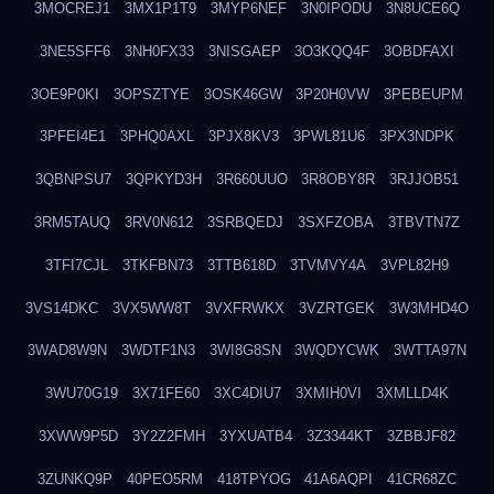
3MOCREJ1
3MX1P1T9
3MYP6NEF
3N0IPODU
3N8UCE6Q
3NE5SFF6
3NH0FX33
3NISGAEP
3O3KQQ4F
3OBDFAXI
3OE9P0KI
3OPSZTYE
3OSK46GW
3P20H0VW
3PEBEUPM
3PFEI4E1
3PHQ0AXL
3PJX8KV3
3PWL81U6
3PX3NDPK
3QBNPSU7
3QPKYD3H
3R660UUO
3R8OBY8R
3RJJOB51
3RM5TAUQ
3RV0N612
3SRBQEDJ
3SXFZOBA
3TBVTN7Z
3TFI7CJL
3TKFBN73
3TTB618D
3TVMVY4A
3VPL82H9
3VS14DKC
3VX5WW8T
3VXFRWKX
3VZRTGEK
3W3MHD4O
3WAD8W9N
3WDTF1N3
3WI8G8SN
3WQDYCWK
3WTTA97N
3WU70G19
3X71FE60
3XC4DIU7
3XMIH0VI
3XMLLD4K
3XWW9P5D
3Y2Z2FMH
3YXUATB4
3Z3344KT
3ZBBJF82
3ZUNKQ9P
40PEO5RM
418TPYOG
41A6AQPI
41CR68ZC