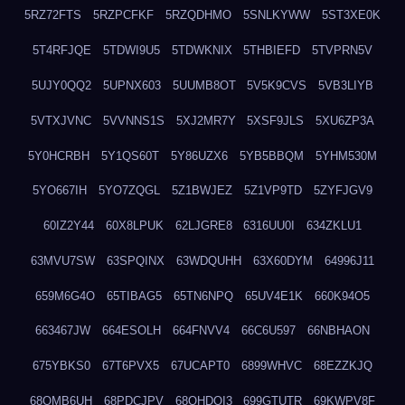
5RZ72FTS
5RZPCFKF
5RZQDHMO
5SNLKYWW
5ST3XE0K
5T4RFJQE
5TDWI9U5
5TDWKNIX
5THBIEFD
5TVPRN5V
5UJY0QQ2
5UPNX603
5UUMB8OT
5V5K9CVS
5VB3LIYB
5VTXJVNC
5VVNNS1S
5XJ2MR7Y
5XSF9JLS
5XU6ZP3A
5Y0HCRBH
5Y1QS60T
5Y86UZX6
5YB5BBQM
5YHM530M
5YO667IH
5YO7ZQGL
5Z1BWJEZ
5Z1VP9TD
5ZYFJGV9
60IZ2Y44
60X8LPUK
62LJGRE8
6316UU0I
634ZKLU1
63MVU7SW
63SPQINX
63WDQUHH
63X60DYM
64996J11
659M6G4O
65TIBAG5
65TN6NPQ
65UV4E1K
660K94O5
663467JW
664ESOLH
664FNVV4
66C6U597
66NBHAON
675YBKS0
67T6PVX5
67UCAPT0
6899WHVC
68EZZKJQ
68OMB6UH
68PDCJPV
68QHDOI3
699GTUTR
69KWPV8F