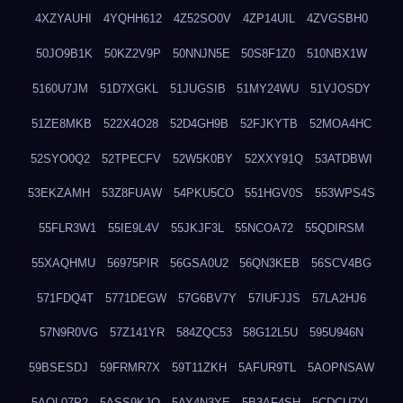
4XZYAUHI
4YQHH612
4Z52SO0V
4ZP14UIL
4ZVGSBH0
50JO9B1K
50KZ2V9P
50NNJN5E
50S8F1Z0
510NBX1W
5160U7JM
51D7XGKL
51JUGSIB
51MY24WU
51VJOSDY
51ZE8MKB
522X4O28
52D4GH9B
52FJKYTB
52MOA4HC
52SYO0Q2
52TPECFV
52W5K0BY
52XXY91Q
53ATDBWI
53EKZAMH
53Z8FUAW
54PKU5CO
551HGV0S
553WPS4S
55FLR3W1
55IE9L4V
55JKJF3L
55NCOA72
55QDIRSM
55XAQHMU
56975PIR
56GSA0U2
56QN3KEB
56SCV4BG
571FDQ4T
5771DEGW
57G6BV7Y
57IUFJJS
57LA2HJ6
57N9R0VG
57Z141YR
584ZQC53
58G12L5U
595U946N
59BSESDJ
59FRMR7X
59T11ZKH
5AFUR9TL
5AOPNSAW
5AQL07P2
5ASS9KJO
5AY4N3YE
5B3AF4SH
5CDCU7YL