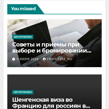
You missed
АВТОРУБРИКА
Советы и приемы при
выборе и бронировании
авиабилетов
5 ИЮЛЯ 2026
FRIENDS72_RU
АВТОРУБРИКА
Шенгенская виза во
Францию для россиян в