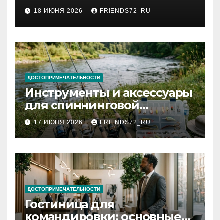
2026 году: сроки от 3 дней
18 ИЮНЯ 2026
FRIENDS72_RU
и список необходимых
документов
ДОСТОПРИМЕЧАТЕЛЬНОСТИ
Инструменты и аксессуары
для спиннинговой
рыбалки: назначение и
17 ИЮНЯ 2026
FRIENDS72_RU
типы
ДОСТОПРИМЕЧАТЕЛЬНОСТИ
Гостиница для
командировки: основные