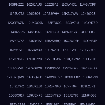
10SRNZZ2
10ZH1AUS
10ZZI8A5
1103WHO1
11MGVORK
11P2UCTJ
126I93O6
12FS3WHV
12HZ1JWW
12K469CE
12QCPWZN
12UKQO0N
133P7UOC
13COV7L8
14GYHZ3D
14H4A825
14M9BJ75
14NJ13LJ
14PRJLGB
14PRLC85
14WY7OYZ
1546DY9V
15B2SHBQ
15C9WR6H
160ON64P
16P9KSF6
16SBWI43
16U7RZJT
179PIGYE
17HG5UY8
17SO7X9S
17UXEZ2B
17VE7UAW
181QKVNV
18FL2H11
18UVF9V8
19CWX8Y9
19S0NNZV
19SYNG2F
19V5GFDB
19YDYQRW
1AU5Q96D
1AXWRT6R
1B3DEC8P
1BHACZIN
1BI91YFQ
1BNJXLZ0
1BR5X4KO
1CFFT9FI
1D9U2JR1
1DBSQ817
1DRJ3XP8
1E2BYTZD
1E8JEY8J
1EN94O56
1EZXAZS6
1FH0C41J
1FIP186C
1FJ0BB6J
1FM8AVFQ