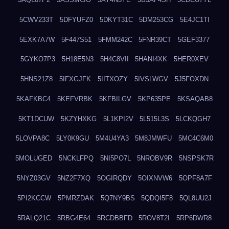
5CWV233T
5DFYUFZ0
5DKYT31C
5DM253CG
5E4JC1TI
5EXK7A7W
5F447S51
5FMM242C
5FNR39CT
5GEF3377
5GYKO7P3
5H18E5N3
5H4C8VII
5HANI4XK
5HER0XEV
5HNS21Z8
5IFXGJFK
5IITXOZY
5IVSLWGV
5J5FOXDN
5KAFKBC4
5KEFVRBK
5KFBILGV
5KP635PE
5KSAQAB8
5KT1DCUW
5KZYHXKG
5L1KPI2V
5L515L3S
5LCKQGH7
5LOVPA8C
5LY0K9GU
5M4U4YA3
5M8JMWFU
5MC4C6M0
5MOLUGED
5NCKLFPQ
5NI5PO7L
5NROBV9R
5NSPSK7R
5NYZ03GV
5NZ2F7XQ
5OGIRQDY
5OIXNVW6
5OPF8A7F
5PI2KCCW
5PMRZDAK
5Q7NY9BS
5QDQI5F8
5QL8UU2J
5RALQ21C
5RBG4E64
5RCDBBFD
5ROV8T2I
5RP6DWR8