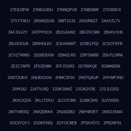
27E8J3FW
27MKG0DU
27MNQPU0
27NBD68F
27O3D674
27VYT4KU
28SMQGU6
299T1G15
2A01R6QT
2AAYZL7V
2AFJGVZY
2ATPPOCH
2B2G3AW2
2BFZFCNW
2BKKV1H5
2BLDOOU6
2BRHOLRJ
2CKA0HWT
2CRELPQI
2CSOTXFR
2CVZ7WMG
2D26EBXW
2D942LRG
2DPSN680
2DU7LORM
2EZC76PR
2F53ZH8K
2FFJSSR3
2G789XQE
2G8M6D58
2HDT2UKH
2HLBXGGN
2HMC2F0V
2HO7QAUP
2HYWPJNU
2IIHI162
2J4TVL9Q
2JDKS9WZ
2JG4QYDE
2JSJLGSQ
2KKCIQS5
2KL1TDVU
2LCI7CW6
2LN9C5H3
2LVOI55N
2M7YMERZ
2MIQDBKK
2N165DB2
2NFH8OET
2NXDJSMA
2OC6YQYJ
2ODHTNIQ
2OYOC8EB
2P5KVO7J
2PB26F91