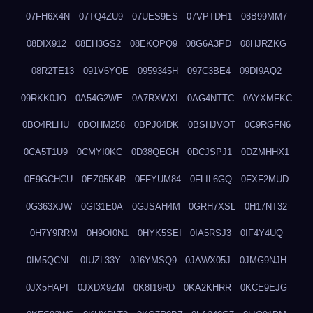
07FH6X4N
07TQ4ZU9
07UES9ES
07VPTDH1
08B99MM7
08DIX912
08EH3GS2
08EKQPQ9
08G6A3PD
08HJRZKG
08R2TE13
091V6YQE
0959345H
097C3BE4
09DI9AQ2
09RKK0JO
0A54G2WE
0A7RXWXI
0AG4NTTC
0AYXMFKC
0BO4RLHU
0BOHM258
0BPJ04DK
0BSHJVOT
0C9RGFN6
0CA5T1U9
0CMYI0KC
0D38QEGH
0DCJSPJ1
0DZMHHX1
0E9GCHCU
0EZ05K4R
0FFYUM84
0FLIL6GQ
0FXF2MUD
0G363XJW
0GI31E0A
0GJSAH4M
0GRH7XSL
0H17NT32
0H7Y9RRM
0H9OI0N1
0HYK5SEI
0IA5RSJ3
0IF4Y4UQ
0IM5QCNL
0IUZL33Y
0J6YMSQ9
0JAWX05J
0JMG9NJH
0JX5HAPI
0JXDX9ZM
0K8I19RD
0KA2KHRR
0KCE9EJG