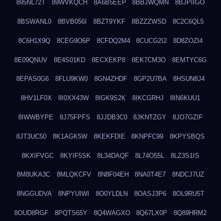
895NL72T
89WVKQCH
8A6B5EEP
8BBJWQMN
8BJPIIGO
8BSWANL0
8BVB056I
8BZT9YKF
8BZZZWSD
8C2C6QL5
8C6H1X9Q
8CEG9O6P
8CFDQ2M4
8CUCG2I2
8D8ZOZI4
8E09QNUV
8E4S01KD
8ECXEKP8
8EK7CM3O
8EMTYC6G
8EPAS0G6
8FLU9KW0
8GN4ZHDF
8GP2U7BA
8HSUN8J4
8HV1LF0X
8I0XX43W
8IGK9S2K
8IKCGRHJ
8IN6KUU1
8IWWBYPE
8J75FPFS
8JJDB3C0
8JKNTZGY
8JO7GZIF
8JT3UC50
8K1AGK5W
8KEKFDIE
8KNPFC99
8KPYSBQS
8KXIFVGC
8KYIF5SK
8L34DAQF
8L74O55L
8LZ3S1IS
8M8UKA3C
8MLQKCFV
8N8F04EH
8NA0T4E7
8NDCJ7UZ
8NGGUDVA
8NPYUIWI
8O0YLDLN
8OASJ3P6
8OL9RU5T
8OUD8RGF
8PQTS65Y
8Q4WAGXO
8Q67LX0P
8Q89HRM2