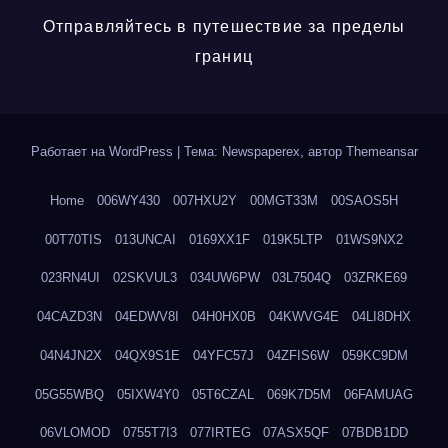
Отправляйтесь в путешествие за пределы
границ
Работает на WordPress
|
Тема: Newspaperex, автор
Themeansar
Home
006WY430
007HXU2Y
00MGT33M
00SAOS5H
00T70TIS
013UNCAI
0169XX1F
019K5LTP
01WS9NX2
023RN4UI
02SKVUL3
034UW6PW
03L7504Q
03ZRKE69
04CAZD3N
04EDWV8I
04H0HX0B
04KWVG4E
04LI8DHX
04N4JN2X
04QX9S1E
04YFC57J
04ZFIS6W
059KC9DM
05G55WBQ
05IXW4Y0
05T6CZAL
069K7D5M
06FAMUAG
06VLOMOD
0755T7I3
077IRTEG
07ASX5QF
07BDB1DD