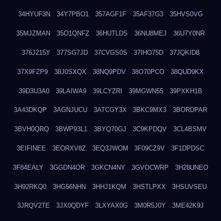
34HYUF3N
34Y7PBO1
357AGF1F
35AF37G3
35HVS0VG
35MJZMAN
35O1QNFZ
36HUTLDS
36NU8MEJ
36U7Y0NR
376J215Y
377SG7JD
37CVGS0S
37IHO75D
37JQKID8
37X9FZP9
38J0SXQX
38NQ9PDV
38O70PCO
38QUD9KX
39D3U3A0
39LAIWA9
39LCYZRI
39MGWN55
39PXKH1B
3A43DKQP
3AGNJUCU
3ATCGY3X
3BKC9MX3
3BORDPAR
3BVH0QRQ
3BWP93L1
3BYQ70GJ
3C9KPDQV
3CL4BSMV
3EIFINEE
3EORXV8Z
3EQ3JWOM
3F09CZ9V
3F1DPDSC
3F84EALY
3GGDN4OR
3GKCN4NY
3GVOCWRP
3H28UNEO
3H92RKQ0
3HG56NHN
3HHJ1KQM
3HSTLPXX
3HSUVSEU
3JRQV2TE
3JX0QDYF
3LXYAX0G
3M0R5J0Y
3ME42K9J