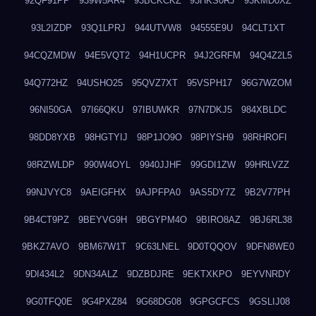
92QF91PP
939W5AR4
93BCKCKZ
93HKS0RJ
93KMD0XZ
93L2IZDP
93Q1LPRJ
944UTVW8
94555E9U
94CLT1XT
94CQZMDW
94E5VQT2
94H1UCPR
94J2GRFM
94Q4Z2L5
94Q772HZ
94USHO25
95QVZ7XT
95VSPH17
96G7WZOM
96NI50GA
97I66QKU
97IBUWKR
97N7DKJ5
984XBLDC
98DD8YXB
98HGTYIJ
98P1JO9O
98PIYSH9
98RHROFI
98RZWLDP
990W4OYL
9940JJHF
99GDI1ZW
99HRLVZZ
99NJVYC8
9AEIGFHX
9AJPFPA0
9AS5DY7Z
9B2V77PH
9B4CT9PZ
9BEYVG9H
9BGYPM4O
9BIRO8AZ
9BJ6RL38
9BKZ7AVO
9BM67W1T
9C63LNEL
9D0TQQOV
9DFN8WE0
9DI434L2
9DN34ALZ
9DZBDJRE
9EKTXKPO
9EYVNRDY
9G0TFQ0E
9G4PXZ84
9G68DG08
9GPGCFCS
9GSLIJ08