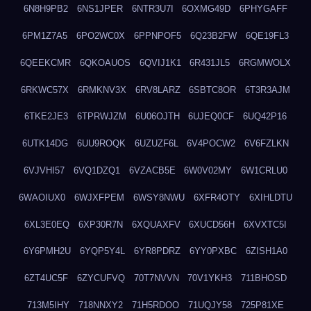
6N8H9PB2
6NS1JPER
6NTR3U7I
6OXMG49D
6PHYGAFF
6PM1Z7A5
6PO2WC0X
6PPNPOF5
6Q23B2FW
6QE19FL3
6QEEKCMR
6QKOAUOS
6QVIJ1K1
6R431JL5
6RGMWOLX
6RKWC57X
6RMKNV3X
6RV8LARZ
6SBTC8OR
6T3R3AJM
6TKE2JE3
6TPRWJZM
6U06OJTH
6UJEQ0CF
6UQ42P16
6UTK14DG
6UU9ROQK
6UZUZF6L
6V4POCW2
6V6FZLKN
6VJVHI57
6VQ1DZQ1
6VZACB5E
6W0V02MY
6W1CRLU0
6WAOIUX0
6WJXFPEM
6WSY8NWU
6XFR4OTY
6XIHLDTU
6XL3E0EQ
6XP30R7N
6XQUAXFV
6XUCD56H
6XVXTC5I
6Y6PMH2U
6YQP5Y4L
6YR8PDRZ
6YY0PXBC
6ZISH1A0
6ZT4UC5F
6ZYCUFVQ
70T7NVVN
70V1YKH3
711BHOSD
713M5IHY
718NNXY2
71H5RDOO
71UQJY58
725P81XE