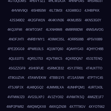
4GTUQOMS
4H5VY3Z1
4HCW1AJA
4HINPU4S
4HSR603T
4HVMV9QI
4I5H850W
4IL73M3I
4JGM8GIJ
4JH8IPKK
4JS349D2
4K2GFW1N
4K4KVN36
4KML855I
4KNS3G0Y
4KQJIFMI
4KWTO3AT
4LXNH9M8
4M8RR8DW
4NNSAVOG
4NOFJHTI
4NRBYMY1
4O9WC0SL
4ORR508B
4P5VX889
4PE2DGG9
4PW810LS
4Q1M7Q60
4QAHYG43
4QHYCH8B
4QL610TS
4QRSJ753
4QVTMIC5
4QXRDQN7
4S31TENQ
4SGZZGF9
4SHI3FUE
4SRMCB32
4SYJTR01
4T4UXTTO
4T8GUZVK
4TAWVEKW
4TBBI1Y5
4TJ1ASNW
4TPTYC45
4TSJ6PJX
4U48QGQ2
4UMM8LXA
4UNHPQM1
4URT243L
4VFMWJZ0
4VGSLXPJ
4VJZYO02
4VNW7KSQ
4W6ZE1F7
4WP2PW82
4WQWQXX8
4WXQZN38
4X7TT8GV
4XYOT662