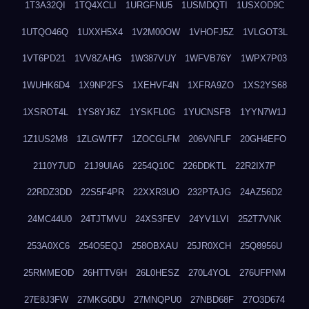
1T3A32QI
1TQ4XCLI
1URGFNU5
1USMDQTI
1USXOD9C
1UTQO46Q
1UXXH5X4
1V2M00OW
1VHOFJ5Z
1VLGOT3L
1VT6PD21
1VV8ZAHG
1W387VUY
1WFVB76Y
1WPX7P03
1WUHK6D4
1X9NP2FS
1XEHVF4N
1XFRA9ZO
1XS2YS68
1XSROT4L
1YS8YJ6Z
1YSKFL0G
1YUCNSFB
1YYN7W1J
1Z1US2M8
1ZLGWTF7
1ZOCGLFM
206VNFLF
20GH4EFO
2110Y7UD
21J9UIA6
2254Q10C
226DDKTL
22R2IX7P
22RDZ3DD
22S5F4PR
22XXR3UO
232PTAJG
24AZ56D2
24MC44U0
24TJTMVU
24XS3FEV
24YV1LVI
252T7VNK
253A0XC6
254O5EQJ
258OBXAU
25JR0XCH
25Q8956U
25RMMEOD
26HTTV6H
26L0HESZ
270L4YOL
276UFPNM
27E8J3FW
27MKG0DU
27MNQPU0
27NBD68F
27O3D674