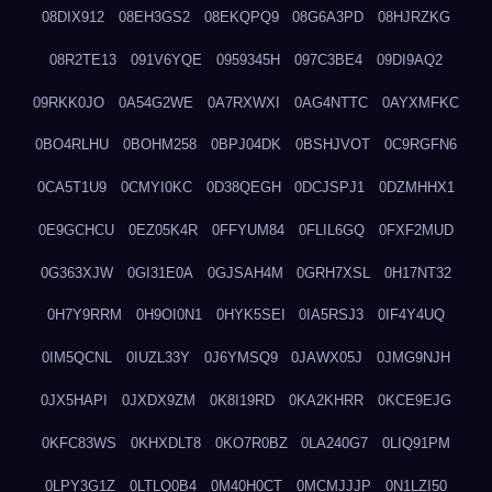
08DIX912
08EH3GS2
08EKQPQ9
08G6A3PD
08HJRZKG
08R2TE13
091V6YQE
0959345H
097C3BE4
09DI9AQ2
09RKK0JO
0A54G2WE
0A7RXWXI
0AG4NTTC
0AYXMFKC
0BO4RLHU
0BOHM258
0BPJ04DK
0BSHJVOT
0C9RGFN6
0CA5T1U9
0CMYI0KC
0D38QEGH
0DCJSPJ1
0DZMHHX1
0E9GCHCU
0EZ05K4R
0FFYUM84
0FLIL6GQ
0FXF2MUD
0G363XJW
0GI31E0A
0GJSAH4M
0GRH7XSL
0H17NT32
0H7Y9RRM
0H9OI0N1
0HYK5SEI
0IA5RSJ3
0IF4Y4UQ
0IM5QCNL
0IUZL33Y
0J6YMSQ9
0JAWX05J
0JMG9NJH
0JX5HAPI
0JXDX9ZM
0K8I19RD
0KA2KHRR
0KCE9EJG
0KFC83WS
0KHXDLT8
0KO7R0BZ
0LA240G7
0LIQ91PM
0LPY3G1Z
0LTLQ0B4
0M40H0CT
0MCMJJJP
0N1LZI50