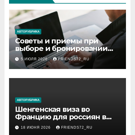
АВТОРУБРИКА
Советы и приемы при
выборе и бронировании
авиабилетов
5 ИЮЛЯ 2026
FRIENDS72_RU
АВТОРУБРИКА
Шенгенская виза во
Францию для россиян в
2026 году: сроки от 3 дней
18 ИЮНЯ 2026
FRIENDS72_RU
и список необходимых