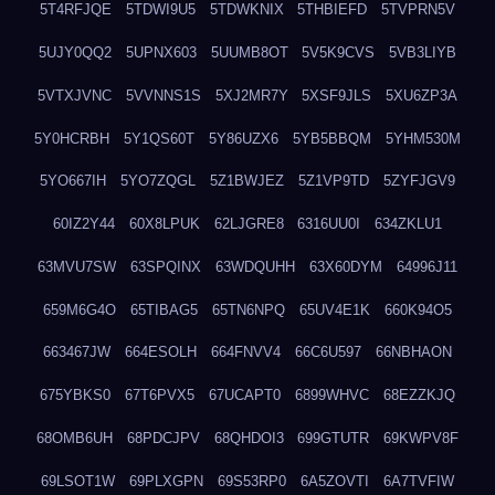
5T4RFJQE
5TDWI9U5
5TDWKNIX
5THBIEFD
5TVPRN5V
5UJY0QQ2
5UPNX603
5UUMB8OT
5V5K9CVS
5VB3LIYB
5VTXJVNC
5VVNNS1S
5XJ2MR7Y
5XSF9JLS
5XU6ZP3A
5Y0HCRBH
5Y1QS60T
5Y86UZX6
5YB5BBQM
5YHM530M
5YO667IH
5YO7ZQGL
5Z1BWJEZ
5Z1VP9TD
5ZYFJGV9
60IZ2Y44
60X8LPUK
62LJGRE8
6316UU0I
634ZKLU1
63MVU7SW
63SPQINX
63WDQUHH
63X60DYM
64996J11
659M6G4O
65TIBAG5
65TN6NPQ
65UV4E1K
660K94O5
663467JW
664ESOLH
664FNVV4
66C6U597
66NBHAON
675YBKS0
67T6PVX5
67UCAPT0
6899WHVC
68EZZKJQ
68OMB6UH
68PDCJPV
68QHDOI3
699GTUTR
69KWPV8F
69LSOT1W
69PLXGPN
69S53RP0
6A5ZOVTI
6A7TVFIW