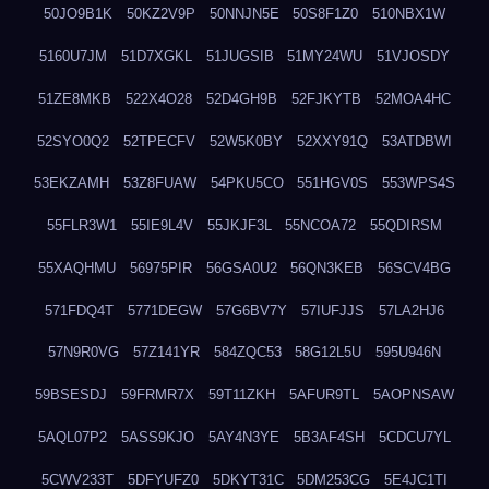
50JO9B1K
50KZ2V9P
50NNJN5E
50S8F1Z0
510NBX1W
5160U7JM
51D7XGKL
51JUGSIB
51MY24WU
51VJOSDY
51ZE8MKB
522X4O28
52D4GH9B
52FJKYTB
52MOA4HC
52SYO0Q2
52TPECFV
52W5K0BY
52XXY91Q
53ATDBWI
53EKZAMH
53Z8FUAW
54PKU5CO
551HGV0S
553WPS4S
55FLR3W1
55IE9L4V
55JKJF3L
55NCOA72
55QDIRSM
55XAQHMU
56975PIR
56GSA0U2
56QN3KEB
56SCV4BG
571FDQ4T
5771DEGW
57G6BV7Y
57IUFJJS
57LA2HJ6
57N9R0VG
57Z141YR
584ZQC53
58G12L5U
595U946N
59BSESDJ
59FRMR7X
59T11ZKH
5AFUR9TL
5AOPNSAW
5AQL07P2
5ASS9KJO
5AY4N3YE
5B3AF4SH
5CDCU7YL
5CWV233T
5DFYUFZ0
5DKYT31C
5DM253CG
5E4JC1TI