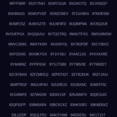
8RYF58IR
8S2Y754U
8S6FCGLW
8SGHCITQ
8SJXN2QY
8SKB6IUG
8SMVFVDF
8SWZO6EX
8T1UV0KN
8TNOE569
8U58PZ5Z
8U9XSZTE
8ULNF9FD
8UQ89PM6
8VO5Q2UE
8VOUFPGA
8VQQAA1I
8VTQSTRQ
8WAVTFXG
8WSU0MSW
8WVC26W1
8WXYKI9V
8X4X9YOL
8X79OPDP
8XCY80VZ
8XP25X65
8XX9KYGX
8Y1IYS6J
8YAACL5S
8YKVAXRE
8YM48I9Z
8YPIP6SK
8YSJ7SB8
8YT98V0E
8YTM92ET
8ZC9YBAN
8ZFZMEEQ
8ZPDT42T
8ZYB2DUK
902YJAIU
904RTRGF
90GLHP4O
9151RE2S
91536XNC
91M6TF5C
91S40MFE
927W4109
92D4V1SF
92NJMW74
92QEGUIC
92QF91PP
939W5AR4
93BCKCKZ
93HKS0RJ
93KMD0XZ
93L2IZDP
93Q1LPRJ
944UTVW8
94555E9U
94CLT1XT