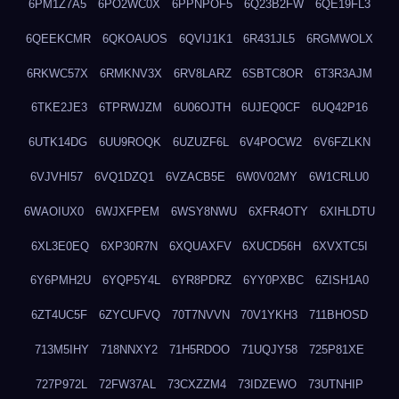
6PM1Z7A5
6PO2WC0X
6PPNPOF5
6Q23B2FW
6QE19FL3
6QEEKCMR
6QKOAUOS
6QVIJ1K1
6R431JL5
6RGMWOLX
6RKWC57X
6RMKNV3X
6RV8LARZ
6SBTC8OR
6T3R3AJM
6TKE2JE3
6TPRWJZM
6U06OJTH
6UJEQ0CF
6UQ42P16
6UTK14DG
6UU9ROQK
6UZUZF6L
6V4POCW2
6V6FZLKN
6VJVHI57
6VQ1DZQ1
6VZACB5E
6W0V02MY
6W1CRLU0
6WAOIUX0
6WJXFPEM
6WSY8NWU
6XFR4OTY
6XIHLDTU
6XL3E0EQ
6XP30R7N
6XQUAXFV
6XUCD56H
6XVXTC5I
6Y6PMH2U
6YQP5Y4L
6YR8PDRZ
6YY0PXBC
6ZISH1A0
6ZT4UC5F
6ZYCUFVQ
70T7NVVN
70V1YKH3
711BHOSD
713M5IHY
718NNXY2
71H5RDOO
71UQJY58
725P81XE
727P972L
72FW37AL
73CXZZM4
73IDZEWO
73UTNHIP