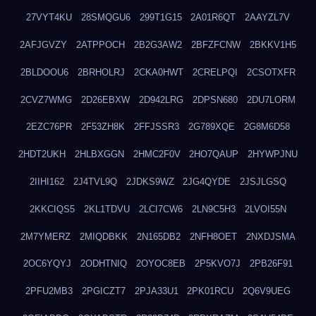
27VYT4KU
28SMQGU6
299T1G15
2A01R6QT
2AAYZL7V
2AFJGVZY
2ATPPOCH
2B2G3AW2
2BFZFCNW
2BKKV1H5
2BLDOOU6
2BRHOLRJ
2CKA0HWT
2CRELPQI
2CSOTXFR
2CVZ7WMG
2D26EBXW
2D942LRG
2DPSN680
2DU7LORM
2EZC76PR
2F53ZH8K
2FFJSSR3
2G789XQE
2G8M6D58
2HDT2UKH
2HLBXGGN
2HMC2F0V
2HO7QAUP
2HYWPJNU
2IIHI162
2J4TVL9Q
2JDKS9WZ
2JG4QYDE
2JSJLGSQ
2KKCIQS5
2KL1TDVU
2LCI7CW6
2LN9C5H3
2LVOI55N
2M7YMERZ
2MIQDBKK
2N165DB2
2NFH8OET
2NXDJSMA
2OC6YQYJ
2ODHTNIQ
2OYOC8EB
2P5KVO7J
2PB26F91
2PFU2MB3
2PGICZT7
2PJA33U1
2PK01RCU
2Q6V9UEG