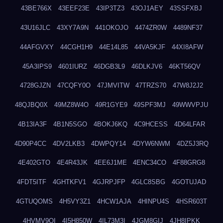
43BE766X
43EEF23E
43IP3TZ3
43OJ1AEY
43SSFXBJ
43U16JLC
43XY7A9N
441OKOJO
4474ZR0W
4489NF37
44AFGVXY
44CGH1H9
44E14L85
44VA5KJF
44XI8AFW
45A3IPS9
4601IURZ
46DGB3L9
46DLKJV6
46KT56QV
4728GJZN
47CQFY0O
47JMVITW
47TRZS70
47W8J2J2
48QJBQ0X
49MZ8W4O
49R1GYE9
49SPF3MJ
49WWVPJU
4B13IA3F
4B1N5SGO
4BOKJ6KQ
4C9HCESS
4D64LFAR
4D90P4CC
4DV2LKB3
4DWPQY14
4DYW6NWM
4DZ5J3RQ
4E402GTO
4E4R43JK
4EE6J1ME
4ENC34CO
4F88GRG8
4FDT5ITF
4GHTKFV1
4GJRPJFP
4GLC8SBG
4GOTUJAD
4GTUQOMS
4H5VY3Z1
4HCW1AJA
4HINPU4S
4HSR603T
4HVMV9QI
4I5H850W
4IL73M3I
4JGM8GIJ
4JH8IPKK