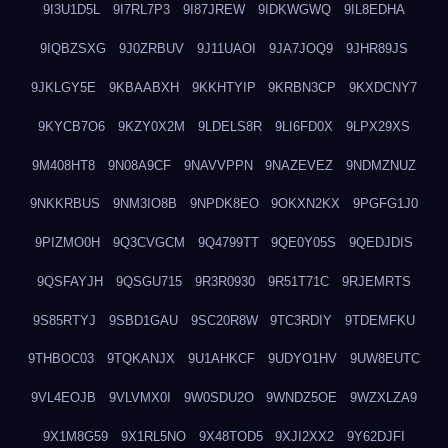
9I3U1D5L
9I7RL7P3
9I87JREW
9IDKWGWQ
9IL8EDHA
9IQBZSXG
9J0ZRBUV
9J11UAOI
9JA7JOQ9
9JHR89JS
9JKLGY5E
9KBAABXH
9KKHTYIP
9KRBN3CP
9KXDCNY7
9KYCB7O6
9KZY0X2M
9LDELS8R
9LI6FD0X
9LPX29XS
9M408HT8
9N08A9CF
9NAVVPPN
9NAZEVEZ
9NDMZNUZ
9NKKRBUS
9NM3IO8B
9NPDK8EO
9OKXN2KX
9PGFG1J0
9PIZMO0H
9Q3CVGCM
9Q4799TT
9QE0Y05S
9QEDJDIS
9QSFAYJH
9QSGU715
9R3R0930
9R51T71C
9RJEMRTS
9S85RTYJ
9SBD1GAU
9SC20R8W
9TC3RDIY
9TDEMFKU
9THBOC03
9TQKANJX
9U1AHKCF
9UDYO1HV
9UW8EUTC
9VL4EOJB
9VLVMX0I
9W0SDU2O
9WNDZ5OE
9WZXLZA9
9X1M8G59
9X1RL5NO
9X48TOD5
9XJI2XX2
9Y62DJFI