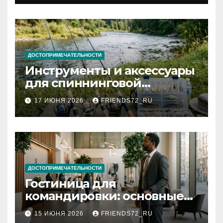
документов
ДОСТОПРИМЕЧАТЕЛЬНОСТИ
Инструменты и аксессуары
для спиннинговой
рыбалки: назначение и
17 ИЮНЯ 2026
FRIENDS72_RU
типы
ДОСТОПРИМЕЧАТЕЛЬНОСТИ
Гостиница для
командировки: основные
критерии выбора
15 ИЮНЯ 2026
FRIENDS72_RU