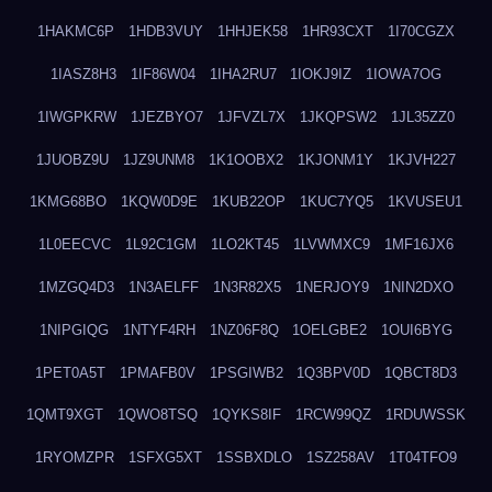
1HAKMC6P
1HDB3VUY
1HHJEK58
1HR93CXT
1I70CGZX
1IASZ8H3
1IF86W04
1IHA2RU7
1IOKJ9IZ
1IOWA7OG
1IWGPKRW
1JEZBYO7
1JFVZL7X
1JKQPSW2
1JL35ZZ0
1JUOBZ9U
1JZ9UNM8
1K1OOBX2
1KJONM1Y
1KJVH227
1KMG68BO
1KQW0D9E
1KUB22OP
1KUC7YQ5
1KVUSEU1
1L0EECVC
1L92C1GM
1LO2KT45
1LVWMXC9
1MF16JX6
1MZGQ4D3
1N3AELFF
1N3R82X5
1NERJOY9
1NIN2DXO
1NIPGIQG
1NTYF4RH
1NZ06F8Q
1OELGBE2
1OUI6BYG
1PET0A5T
1PMAFB0V
1PSGIWB2
1Q3BPV0D
1QBCT8D3
1QMT9XGT
1QWO8TSQ
1QYKS8IF
1RCW99QZ
1RDUWSSK
1RYOMZPR
1SFXG5XT
1SSBXDLO
1SZ258AV
1T04TFO9