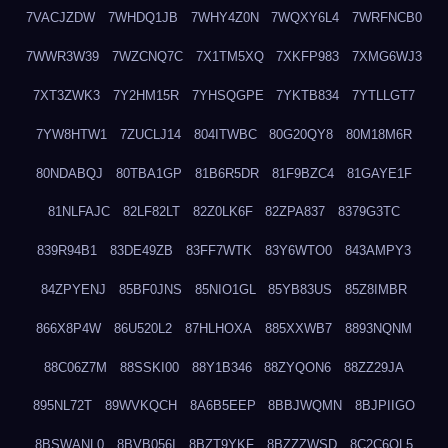
7VACJZDW
7WHDQ1JB
7WHY4Z0N
7WQXY6L4
7WRFNCB0
7WWR3W39
7WZCNQ7C
7X1TM5XQ
7XKFP983
7XMG6WJ3
7XT3ZWK3
7Y2HM15R
7YHSQGPE
7YKTB834
7YTLLGT7
7YW8HTW1
7ZUCLJ14
804ITWBC
80G20QY8
80M18M6R
80NDABQJ
80TBA1GP
81B6R5DR
81F9BZC4
81GAYE1F
81NLFAJC
82LF82LT
82Z0LK6F
82ZPA837
8379G3TC
839R94B1
83DE49ZB
83FF7WTK
83Y6WTO0
843AMPY3
84ZPYENJ
85BF0JNS
85NIO1GL
85YB83US
85Z8IMBR
866X8P4W
86U520L2
87HLHOXA
885XXWB7
8893NQNM
88C06Z7M
88SSKI00
88Y1B346
88ZYQON6
88ZZ29JA
895NL72T
89WVKQCH
8A6B5EEP
8BBJWQMN
8BJPIIGO
8BSWANL0
8BVB056I
8BZT9YKF
8BZZZWSD
8C2C6QL5