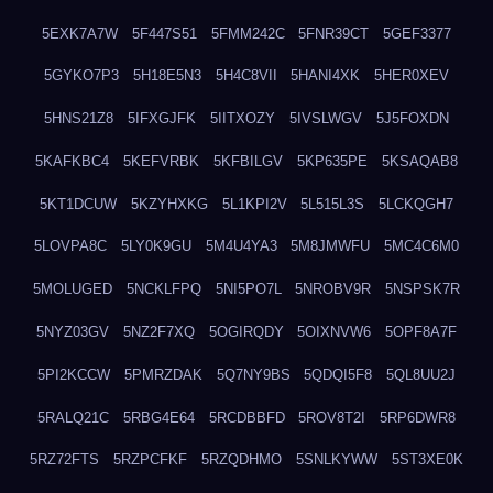
5EXK7A7W
5F447S51
5FMM242C
5FNR39CT
5GEF3377
5GYKO7P3
5H18E5N3
5H4C8VII
5HANI4XK
5HER0XEV
5HNS21Z8
5IFXGJFK
5IITXOZY
5IVSLWGV
5J5FOXDN
5KAFKBC4
5KEFVRBK
5KFBILGV
5KP635PE
5KSAQAB8
5KT1DCUW
5KZYHXKG
5L1KPI2V
5L515L3S
5LCKQGH7
5LOVPA8C
5LY0K9GU
5M4U4YA3
5M8JMWFU
5MC4C6M0
5MOLUGED
5NCKLFPQ
5NI5PO7L
5NROBV9R
5NSPSK7R
5NYZ03GV
5NZ2F7XQ
5OGIRQDY
5OIXNVW6
5OPF8A7F
5PI2KCCW
5PMRZDAK
5Q7NY9BS
5QDQI5F8
5QL8UU2J
5RALQ21C
5RBG4E64
5RCDBBFD
5ROV8T2I
5RP6DWR8
5RZ72FTS
5RZPCFKF
5RZQDHMO
5SNLKYWW
5ST3XE0K