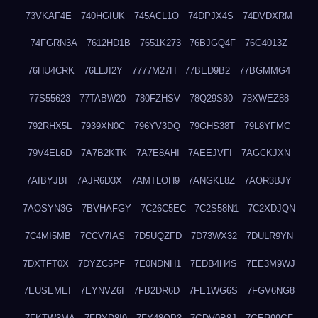
73VKAF4E
740HGIUK
745ACL1O
74DPJX4S
74DVDXRM
74FGRN3A
7612HD1B
7651K273
76BJGQ4F
76G4013Z
76HU4CRK
76LLJI2Y
7777M27H
77BED9B2
77BGMMG4
77S55623
77TABW20
780FZHSV
78Q29S80
78XWEZ88
792RHX5L
7939XN0C
796YV3DQ
79GHS38T
79L8YFMC
79V4EL6D
7A7B2KTK
7A7E8AHI
7AEEJVFI
7AGCKJXN
7AIBYJBI
7AJR6D3X
7AMTLOH9
7ANGKL8Z
7AOR3BJY
7AOSYN3G
7BVHAFGY
7C26C5EC
7C2S58N1
7C2XDJQN
7C4MI5MB
7CCV7IAS
7D5UQZFD
7D73WX32
7DULR9YN
7DXTFT0X
7DYZC5PF
7E0NDNH1
7EDB4H4S
7EE3M9WJ
7EUSEMEI
7EYNVZ6I
7FB2DR6D
7FE1WG6S
7FGV6NG8