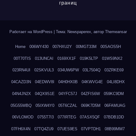
границ
Работает на WordPress
|
Тема: Newspaperex, автор
Themeansar
Home
006WY430
007HXU2Y
00MGT33M
00SAOS5H
00T70TIS
013UNCAI
0169XX1F
019K5LTP
01WS9NX2
023RN4UI
02SKVUL3
034UW6PW
03L7504Q
03ZRKE69
04CAZD3N
04EDWV8I
04H0HX0B
04KWVG4E
04LI8DHX
04N4JN2X
04QX9S1E
04YFC57J
04ZFIS6W
059KC9DM
05G55WBQ
05IXW4Y0
05T6CZAL
069K7D5M
06FAMUAG
06VLOMOD
0755T7I3
077IRTEG
07ASX5QF
07BDB1DD
07FH6X4N
07TQ4ZU9
07UES9ES
07VPTDH1
08B99MM7