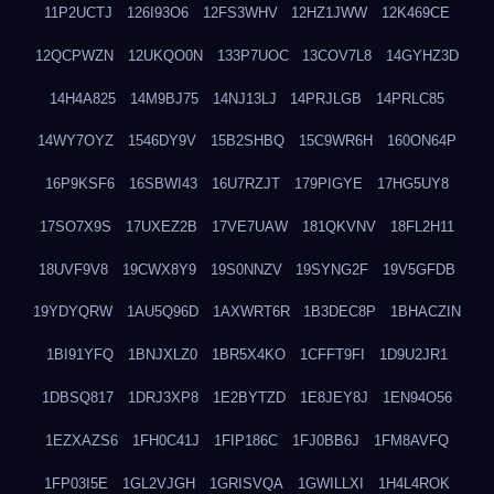
11P2UCTJ
126I93O6
12FS3WHV
12HZ1JWW
12K469CE
12QCPWZN
12UKQO0N
133P7UOC
13COV7L8
14GYHZ3D
14H4A825
14M9BJ75
14NJ13LJ
14PRJLGB
14PRLC85
14WY7OYZ
1546DY9V
15B2SHBQ
15C9WR6H
160ON64P
16P9KSF6
16SBWI43
16U7RZJT
179PIGYE
17HG5UY8
17SO7X9S
17UXEZ2B
17VE7UAW
181QKVNV
18FL2H11
18UVF9V8
19CWX8Y9
19S0NNZV
19SYNG2F
19V5GFDB
19YDYQRW
1AU5Q96D
1AXWRT6R
1B3DEC8P
1BHACZIN
1BI91YFQ
1BNJXLZ0
1BR5X4KO
1CFFT9FI
1D9U2JR1
1DBSQ817
1DRJ3XP8
1E2BYTZD
1E8JEY8J
1EN94O56
1EZXAZS6
1FH0C41J
1FIP186C
1FJ0BB6J
1FM8AVFQ
1FP03I5E
1GL2VJGH
1GRISVQA
1GWILLXI
1H4L4ROK