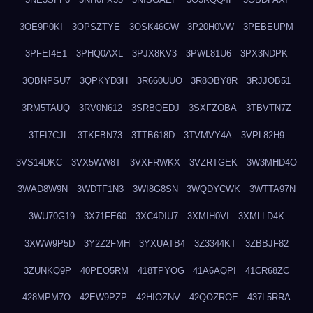
3OE9P0KI
3OPSZTYE
3OSK46GW
3P20H0VW
3PEBEUPM
3PFEI4E1
3PHQ0AXL
3PJX8KV3
3PWL81U6
3PX3NDPK
3QBNPSU7
3QPKYD3H
3R660UUO
3R8OBY8R
3RJJOB51
3RM5TAUQ
3RV0N612
3SRBQEDJ
3SXFZOBA
3TBVTN7Z
3TFI7CJL
3TKFBN73
3TTB618D
3TVMVY4A
3VPL82H9
3VS14DKC
3VX5WW8T
3VXFRWKX
3VZRTGEK
3W3MHD4O
3WAD8W9N
3WDTF1N3
3WI8G8SN
3WQDYCWK
3WTTA97N
3WU70G19
3X71FE60
3XC4DIU7
3XMIH0VI
3XMLLD4K
3XWW9P5D
3Y2Z2FMH
3YXUATB4
3Z3344KT
3ZBBJF82
3ZUNKQ9P
40PEO5RM
418TPYOG
41A6AQPI
41CR68ZC
428MPM7O
42EW9PZP
42HIOZNV
42QOZROE
437L5RRA