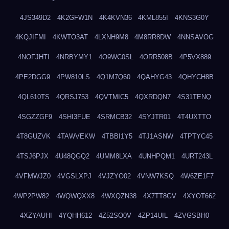
4JS349D2
4K2GFW1N
4K4KVN36
4KML855I
4KNS3G0Y
4KQJIFMI
4KWTO3AT
4LXNH9M8
4M8RR8DW
4NNSAVOG
4NOFJHTI
4NRBYMY1
4O9WC0SL
4ORR508B
4P5VX889
4PE2DGG9
4PW810LS
4Q1M7Q60
4QAHYG43
4QHYCH8B
4QL610TS
4QRSJ753
4QVTMIC5
4QXRDQN7
4S31TENQ
4SGZZGF9
4SHI3FUE
4SRMCB32
4SYJTR01
4T4UXTTO
4T8GUZVK
4TAWVEKW
4TBBI1Y5
4TJ1ASNW
4TPTYC45
4TSJ6PJX
4U48QGQ2
4UMM8LXA
4UNHPQM1
4URT243L
4VFMWJZ0
4VGSLXPJ
4VJZYO02
4VNW7KSQ
4W6ZE1F7
4WP2PW82
4WQWQXX8
4WXQZN38
4X7TT8GV
4XYOT662
4XZYAUHI
4YQHH612
4Z52SO0V
4ZP14UIL
4ZVGSBH0