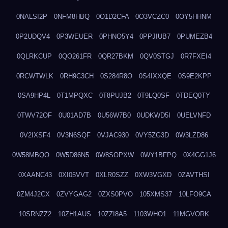
0NALSI2P
0NFM8HBQ
0O1D2CFA
0O3VCZC0
0OY5HHNM
0P2UDQV4
0P3WEUER
0PHNO5Y4
0PPJIUB7
0PUMEZB4
0QLRKCUP
0QO261FR
0QR27BKM
0QV0STGJ
0R7FXEI4
0RCWTWLK
0RH9C3CH
0S284R8O
0S4IXXQE
0S9E2KPP
0SA9HP4L
0T1MPQXC
0T8PUJB2
0T9LQ0SF
0TDEQ0TY
0TWV72OF
0U01AD7B
0U56W7B0
0UDKWD5I
0UELVNFD
0V2IXSF4
0V3N6SQF
0VJAC930
0VY5ZG3D
0W3LZD86
0W58MBQO
0W5D86N5
0W8SOPXW
0WY1BFPQ
0X4GG1J6
0XAANC43
0XI05VVT
0XLR0SZZ
0XW3VGXD
0ZAVTHSI
0ZM4J2CX
0ZVYGAG2
0ZXS0PVO
105XMS37
10LFO9CA
10SRNZZ2
10ZH1AUS
10ZZI8A5
1103WHO1
11MGVORK