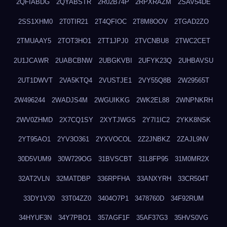
2QFIABDG
2QYABSTR
2R02B74P
2RPXRAZM
2SAV54DE
2SS1XHM0
2T0TIR21
2T4QFIOC
2T8M8OOV
2TGAD2ZO
2TMUAAY5
2TOT3HO1
2TT1JPJ0
2TVCNBU8
2TWC2CET
2U1JCAWR
2UABCBNW
2UBGKVBI
2UFYK23Q
2UHBAVSU
2UT1DWVT
2VA5KTQ4
2VUSTJE1
2VY55Q8B
2W29565T
2W496244
2WADJS4M
2WGUIKKG
2WK2EL88
2WNPNKRH
2WV0ZHMD
2X7CQ1SY
2XYTJWGS
2Y7I1IC2
2YKK8NSK
2YT95AO1
2YV3O361
2YXVOCOL
2Z2JNBKZ
2ZAJL9NV
30D5VUM9
30W729OG
31BVSCBT
31L8FP95
31M0MR2X
32AT2VLN
32MATDBP
336RPFHA
33ANXYRH
33CR504T
33DY1V30
33T04ZZ0
3404O7P1
3478760D
34F92RUM
34HYUF3N
34Y7PBO1
357AGF1F
35AF37G3
35HVS0VG