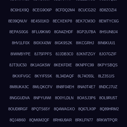
8C6H1X9Q
8CEG9O6P
8CFDQ2M4
8CUCG2I2
8D8ZOZI4
8E09QNUV
8E4S01KD
8ECXEKP8
8EK7CM3O
8EMTYC6G
8EPAS0G6
8FLU9KW0
8GN4ZHDF
8GP2U7BA
8HSUN8J4
8HV1LF0X
8I0XX43W
8IGK9S2K
8IKCGRHJ
8IN6KUU1
8IWWBYPE
8J75FPFS
8JJDB3C0
8JKNTZGY
8JO7GZIF
8JT3UC50
8K1AGK5W
8KEKFDIE
8KNPFC99
8KPYSBQS
8KXIFVGC
8KYIF5SK
8L34DAQF
8L74O55L
8LZ3S1IS
8M8UKA3C
8MLQKCFV
8N8F04EH
8NA0T4E7
8NDCJ7UZ
8NGGUDVA
8NPYUIWI
8O0YLDLN
8OASJ3P6
8OL9RU5T
8OUD8RGF
8PQTS65Y
8Q4WAGXO
8Q67LX0P
8Q89HRM2
8QJ48I60
8QM6M2QF
8RH6U9AR
8RKLFN77
8RKWTPQR