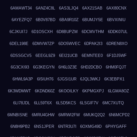
6AMAWT34
6ANZ4C8L
6AS3LJQ4
6AX21SAB
6AX80CNX
6AYEZFQ7
6B0V87BD
6BA9R10Z
6BUMJY5E
6BVXINIU
6CJKUI7J
6D1OSCXH
6D8BUPZM
6DCMVTHM
6DDK07UL
6DEL198E
6DMVW7ZP
6DO5WVEC
6DPAK2I3
6DREN8XO
6DSSGCV5
6EEGL9Z9
6EI21UCB
6EMNTEE0
6F1DJ5WF
6G3CXI93
6G3KEGYN
6H6L0Z3E
6HD2DCBO
6HM0FQJT
6HWL9A3P
6I5IUH76
6JGSI1UR
6JQL3WKJ
6K3EBPX1
6K3WDMWT
6KDND60Z
6KOOILKY
6KPMGXPJ
6LGMA8OZ
6LI78JDL
6LL59T6X
6LSD5KCS
6LSGIF7V
6MC7XUTQ
6MNBISNE
6MRU4GHW
6MRWI2FW
6MUKQ2Q2
6N6MCPD2
6N8H9PB2
6NS1JPER
6NTR3U7I
6OXMG49D
6PHYGAFF