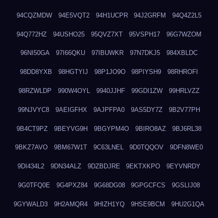
94CQZMDW
94E5VQT2
94H1UCPR
94J2GRFM
94Q4Z2L5
94Q772HZ
94USHO25
95QVZ7XT
95VSPH17
96G7WZOM
96NI50GA
97I66QKU
97IBUWKR
97N7DKJ5
984XBLDC
98DD8YXB
98HGTYIJ
98P1JO9O
98PIYSH9
98RHROFI
98RZWLDP
990W4OYL
9940JJHF
99GDI1ZW
99HRLVZZ
99NJVYC8
9AEIGFHX
9AJPFPA0
9AS5DY7Z
9B2V77PH
9B4CT9PZ
9BEYVG9H
9BGYPM4O
9BIRO8AZ
9BJ6RL38
9BKZ7AVO
9BM67W1T
9C63LNEL
9D0TQQOV
9DFN8WE0
9DI434L2
9DN34ALZ
9DZBDJRE
9EKTXKPO
9EYVNRDY
9G0TFQ0E
9G4PXZ84
9G68DG08
9GPGCFCS
9GSLIJ08
9GYWALD3
9H2AMQR4
9HIZH1YQ
9HSE9BCM
9HU2G1QA