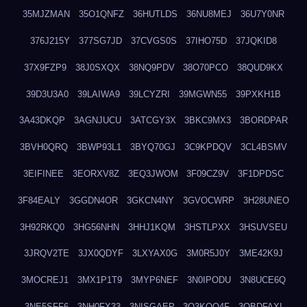
35MJZMAN
35O1QNFZ
36HUTLDS
36NU8MEJ
36U7Y0NR
376J215Y
377SG7JD
37CVGS0S
37IHO75D
37JQKID8
37X9FZP9
38J0SXQX
38NQ9PDV
38O70PCO
38QUD9KX
39D3U3A0
39LAIWA9
39LCYZRI
39MGWN55
39PXKH1B
3A43DKQP
3AGNJUCU
3ATCGY3X
3BKC9MX3
3BORDPAR
3BVH0QRQ
3BWP93L1
3BYQ70GJ
3C9KPDQV
3CL4BSMV
3EIFINEE
3EORXV8Z
3EQ3JWOM
3F09CZ9V
3F1DPDSC
3F84EALY
3GGDN4OR
3GKCN4NY
3GVOCWRP
3H28UNEO
3H92RKQ0
3HG56NHN
3HHJ1KQM
3HSTLPXX
3HSUVSEU
3JRQV2TE
3JX0QDYF
3LXYAX0G
3M0R5J0Y
3ME42K9J
3MOCREJ1
3MX1P1T9
3MYP6NEF
3N0IPODU
3N8UCE6Q
3NE5SFF6
3NH0FX33
3NISGAEP
3O3KQQ4F
3OBDFAXI