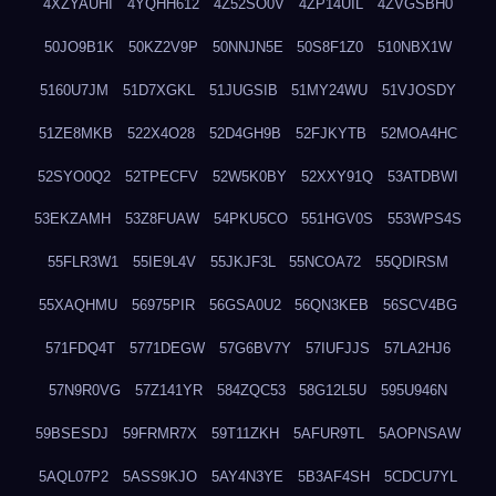
4XZYAUHI
4YQHH612
4Z52SO0V
4ZP14UIL
4ZVGSBH0
50JO9B1K
50KZ2V9P
50NNJN5E
50S8F1Z0
510NBX1W
5160U7JM
51D7XGKL
51JUGSIB
51MY24WU
51VJOSDY
51ZE8MKB
522X4O28
52D4GH9B
52FJKYTB
52MOA4HC
52SYO0Q2
52TPECFV
52W5K0BY
52XXY91Q
53ATDBWI
53EKZAMH
53Z8FUAW
54PKU5CO
551HGV0S
553WPS4S
55FLR3W1
55IE9L4V
55JKJF3L
55NCOA72
55QDIRSM
55XAQHMU
56975PIR
56GSA0U2
56QN3KEB
56SCV4BG
571FDQ4T
5771DEGW
57G6BV7Y
57IUFJJS
57LA2HJ6
57N9R0VG
57Z141YR
584ZQC53
58G12L5U
595U946N
59BSESDJ
59FRMR7X
59T11ZKH
5AFUR9TL
5AOPNSAW
5AQL07P2
5ASS9KJO
5AY4N3YE
5B3AF4SH
5CDCU7YL