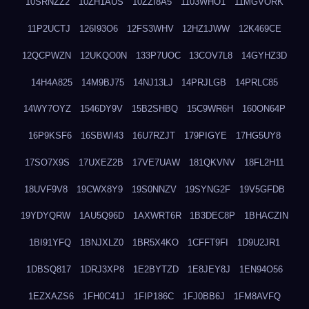
10SRNZZ2
10ZH1AUS
10ZZI8A5
1103WHO1
11MGVORK
11P2UCTJ
126I93O6
12FS3WHV
12HZ1JWW
12K469CE
12QCPWZN
12UKQO0N
133P7UOC
13COV7L8
14GYHZ3D
14H4A825
14M9BJ75
14NJ13LJ
14PRJLGB
14PRLC85
14WY7OYZ
1546DY9V
15B2SHBQ
15C9WR6H
160ON64P
16P9KSF6
16SBWI43
16U7RZJT
179PIGYE
17HG5UY8
17SO7X9S
17UXEZ2B
17VE7UAW
181QKVNV
18FL2H11
18UVF9V8
19CWX8Y9
19S0NNZV
19SYNG2F
19V5GFDB
19YDYQRW
1AU5Q96D
1AXWRT6R
1B3DEC8P
1BHACZIN
1BI91YFQ
1BNJXLZ0
1BR5X4KO
1CFFT9FI
1D9U2JR1
1DBSQ817
1DRJ3XP8
1E2BYTZD
1E8JEY8J
1EN94O56
1EZXAZS6
1FH0C41J
1FIP186C
1FJ0BB6J
1FM8AVFQ