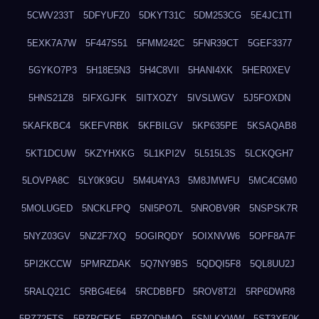
5CWV233T
5DFYUFZ0
5DKYT31C
5DM253CG
5E4JC1TI
5EXK7A7W
5F447S51
5FMM242C
5FNR39CT
5GEF3377
5GYKO7P3
5H18E5N3
5H4C8VII
5HANI4XK
5HER0XEV
5HNS21Z8
5IFXGJFK
5IITXOZY
5IVSLWGV
5J5FOXDN
5KAFKBC4
5KEFVRBK
5KFBILGV
5KP635PE
5KSAQAB8
5KT1DCUW
5KZYHXKG
5L1KPI2V
5L515L3S
5LCKQGH7
5LOVPA8C
5LY0K9GU
5M4U4YA3
5M8JMWFU
5MC4C6M0
5MOLUGED
5NCKLFPQ
5NI5PO7L
5NROBV9R
5NSPSK7R
5NYZ03GV
5NZ2F7XQ
5OGIRQDY
5OIXNVW6
5OPF8A7F
5PI2KCCW
5PMRZDAK
5Q7NY9BS
5QDQI5F8
5QL8UU2J
5RALQ21C
5RBG4E64
5RCDBBFD
5ROV8T2I
5RP6DWR8
5RZ72FTS
5RZPCFKF
5RZQDHMO
5SNLKYWW
5ST3XE0K