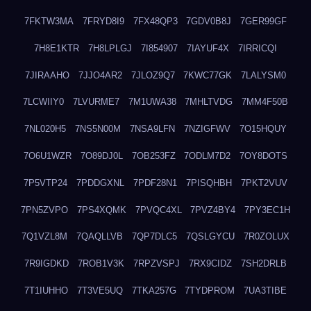
7FKTW3MA
7FRYD8I9
7FX48QP3
7GDV0B8J
7GER99GF
7H8E1KTR
7H8LPLGJ
7I854907
7IAYUF4X
7IRRICQI
7JIRAAHO
7JJO4AR2
7JLOZ9Q7
7KWC77GK
7LALYSM0
7LCWIIY0
7LVURME7
7M1UWA38
7MHLTVDG
7MM4F50B
7NL020H5
7NS5N00M
7NSA9LFN
7NZIGFWV
7O15HQUY
7O6U1WZR
7O89DJ0L
7OB253FZ
7ODLM7D2
7OY8DOTS
7P5VTP24
7PDDGXNL
7PDF28N1
7PISQHBH
7PKT2VUV
7PN5ZVPO
7PS4XQMK
7PVQC4XL
7PVZ4BY4
7PY3EC1H
7Q1VZL8M
7QAQLLVB
7QP7DLC5
7QSLGYCU
7R0ZOLUX
7R9IGDKD
7ROB1V3K
7RPZVSPJ
7RX9CIDZ
7SH2DRLB
7T1IUHHO
7T3VE5UQ
7TKA257G
7TYDPROM
7UA3TIBE