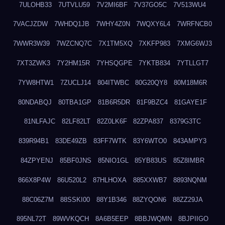
7ULOHB33
7UTVLU59
7V2MI6BF
7V37GO5C
7V513WU4
7VACJZDW
7WHDQ1JB
7WHY4Z0N
7WQXY6L4
7WRFNCB0
7WWR3W39
7WZCNQ7C
7X1TM5XQ
7XKFP983
7XMG6WJ3
7XT3ZWK3
7Y2HM15R
7YHSQGPE
7YKTB834
7YTLLGT7
7YW8HTW1
7ZUCLJ14
804ITWBC
80G20QY8
80M18M6R
80NDABQJ
80TBA1GP
81B6R5DR
81F9BZC4
81GAYE1F
81NLFAJC
82LF82LT
82Z0LK6F
82ZPA837
8379G3TC
839R94B1
83DE49ZB
83FF7WTK
83Y6WTO0
843AMPY3
84ZPYENJ
85BF0JNS
85NIO1GL
85YB83US
85Z8IMBR
866X8P4W
86U520L2
87HLHOXA
885XXWB7
8893NQNM
88C06Z7M
88SSKI00
88Y1B346
88ZYQON6
88ZZ29JA
895NL72T
89WVKQCH
8A6B5EEP
8BBJWQMN
8BJPIIGO