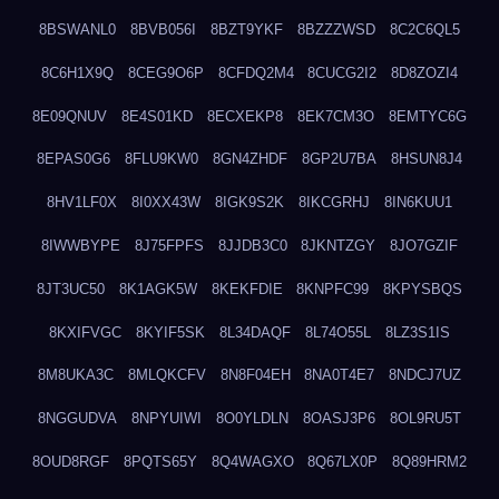
8BSWANL0
8BVB056I
8BZT9YKF
8BZZZWSD
8C2C6QL5
8C6H1X9Q
8CEG9O6P
8CFDQ2M4
8CUCG2I2
8D8ZOZI4
8E09QNUV
8E4S01KD
8ECXEKP8
8EK7CM3O
8EMTYC6G
8EPAS0G6
8FLU9KW0
8GN4ZHDF
8GP2U7BA
8HSUN8J4
8HV1LF0X
8I0XX43W
8IGK9S2K
8IKCGRHJ
8IN6KUU1
8IWWBYPE
8J75FPFS
8JJDB3C0
8JKNTZGY
8JO7GZIF
8JT3UC50
8K1AGK5W
8KEKFDIE
8KNPFC99
8KPYSBQS
8KXIFVGC
8KYIF5SK
8L34DAQF
8L74O55L
8LZ3S1IS
8M8UKA3C
8MLQKCFV
8N8F04EH
8NA0T4E7
8NDCJ7UZ
8NGGUDVA
8NPYUIWI
8O0YLDLN
8OASJ3P6
8OL9RU5T
8OUD8RGF
8PQTS65Y
8Q4WAGXO
8Q67LX0P
8Q89HRM2