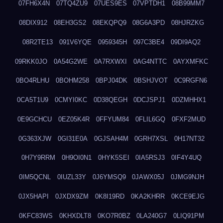
07FH6X4N
07TQ4ZU9
07UES9ES
07VPTDH1
08B99MM7
08DIX912
08EH3GS2
08EKQPQ9
08G6A3PD
08HJRZKG
08R2TE13
091V6YQE
0959345H
097C3BE4
09DI9AQ2
09RKK0JO
0A54G2WE
0A7RXWXI
0AG4NTTC
0AYXMFKC
0BO4RLHU
0BOHM258
0BPJ04DK
0BSHJVOT
0C9RGFN6
0CA5T1U9
0CMYI0KC
0D38QEGH
0DCJSPJ1
0DZMHHX1
0E9GCHCU
0EZ05K4R
0FFYUM84
0FLIL6GQ
0FXF2MUD
0G363XJW
0GI31E0A
0GJSAH4M
0GRH7XSL
0H17NT32
0H7Y9RRM
0H9OI0N1
0HYK5SEI
0IA5RSJ3
0IF4Y4UQ
0IM5QCNL
0IUZL33Y
0J6YMSQ9
0JAWX05J
0JMG9NJH
0JX5HAPI
0JXDX9ZM
0K8I19RD
0KA2KHRR
0KCE9EJG
0KFC83WS
0KHXDLT8
0KO7R0BZ
0LA240G7
0LIQ91PM