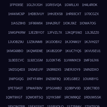
1FP03I5E
1GL2VJGH
1GRISVQA
1GWILLXI
1H4L4ROK
1HAKMC6P
1HDB3VUY
1HHJEK58
1HR93CXT
1I70CGZX
1IASZ8H3
1IF86W04
1IHA2RU7
1IOKJ9IZ
1IOWA7OG
1IWGPKRW
1JEZBYO7
1JFVZL7X
1JKQPSW2
1JL35ZZ0
1JUOBZ9U
1JZ9UNM8
1K1OOBX2
1KJONM1Y
1KJVH227
1KMG68BO
1KQW0D9E
1KUB22OP
1KUC7YQ5
1KVUSEU1
1L0EECVC
1L92C1GM
1LO2KT45
1LVWMXC9
1MF16JX6
1MZGQ4D3
1N3AELFF
1N3R82X5
1NERJOY9
1NIN2DXO
1NIPGIQG
1NTYF4RH
1NZ06F8Q
1OELGBE2
1OUI6BYG
1PET0A5T
1PMAFB0V
1PSGIWB2
1Q3BPV0D
1QBCT8D3
1QMT9XGT
1QWO8TSQ
1QYKS8IF
1RCW99QZ
1RDUWSSK
1RYOMZPR
1SFXG5XT
1SSBXDLO
1SZ258AV
1T04TFO9