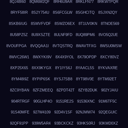
8QJ48I60
8QM6M2QF
8RH6U9AR
8RKLFN77
8RKWTPQR
8RYF58IR
8S2Y754U
8S6FCGLW
8SGHCITQ
8SJXN2QY
8SKB6IUG
8SMVFVDF
8SWZO6EX
8T1UV0KN
8TNOE569
8U58PZ5Z
8U9XSZTE
8ULNF9FD
8UQ89PM6
8VO5Q2UE
8VOUFPGA
8VQQAA1I
8VTQSTRQ
8WAVTFXG
8WSU0MSW
8WVC26W1
8WXYKI9V
8X4X9YOL
8X79OPDP
8XCY80VZ
8XP25X65
8XX9KYGX
8Y1IYS6J
8YAACL5S
8YKVAXRE
8YM48I9Z
8YPIP6SK
8YSJ7SB8
8YT98V0E
8YTM92ET
8ZC9YBAN
8ZFZMEEQ
8ZPDT42T
8ZYB2DUK
902YJAIU
904RTRGF
90GLHP4O
9151RE2S
91536XNC
91M6TF5C
91S40MFE
927W4109
92D4V1SF
92NJMW74
92QEGUIC
92QF91PP
939W5AR4
93BCKCKZ
93HKS0RJ
93KMD0XZ