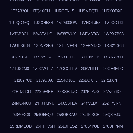
1T3A32QI
1TQ4XCLI
1URGFNU5
1USMDQTI
1USXOD9C
1UTQO46Q
1UXXH5X4
1V2M00OW
1VHOFJ5Z
1VLGOT3L
1VT6PD21
1VV8ZAHG
1W387VUY
1WFVB76Y
1WPX7P03
1WUHK6D4
1X9NP2FS
1XEHVF4N
1XFRA9ZO
1XS2YS68
1XSROT4L
1YS8YJ6Z
1YSKFL0G
1YUCNSFB
1YYN7W1J
1Z1US2M8
1ZLGWTF7
1ZOCGLFM
206VNFLF
20GH4EFO
2110Y7UD
21J9UIA6
2254Q10C
226DDKTL
22R2IX7P
22RDZ3DD
22S5F4PR
22XXR3UO
232PTAJG
24AZ56D2
24MC44U0
24TJTMVU
24XS3FEV
24YV1LVI
252T7VNK
253A0XC6
254O5EQJ
258OBXAU
25JR0XCH
25Q8956U
25RMMEOD
26HTTV6H
26L0HESZ
270L4YOL
276UFPNM