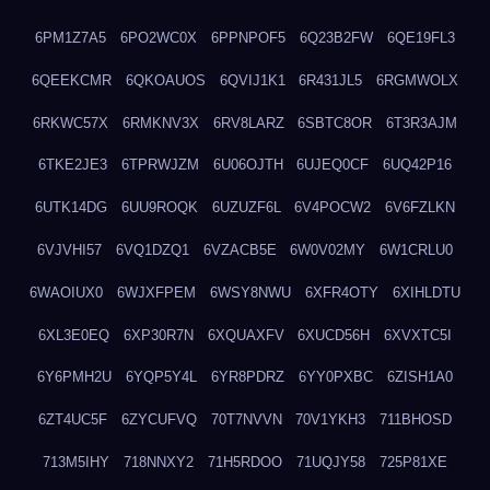
6PM1Z7A5
6PO2WC0X
6PPNPOF5
6Q23B2FW
6QE19FL3
6QEEKCMR
6QKOAUOS
6QVIJ1K1
6R431JL5
6RGMWOLX
6RKWC57X
6RMKNV3X
6RV8LARZ
6SBTC8OR
6T3R3AJM
6TKE2JE3
6TPRWJZM
6U06OJTH
6UJEQ0CF
6UQ42P16
6UTK14DG
6UU9ROQK
6UZUZF6L
6V4POCW2
6V6FZLKN
6VJVHI57
6VQ1DZQ1
6VZACB5E
6W0V02MY
6W1CRLU0
6WAOIUX0
6WJXFPEM
6WSY8NWU
6XFR4OTY
6XIHLDTU
6XL3E0EQ
6XP30R7N
6XQUAXFV
6XUCD56H
6XVXTC5I
6Y6PMH2U
6YQP5Y4L
6YR8PDRZ
6YY0PXBC
6ZISH1A0
6ZT4UC5F
6ZYCUFVQ
70T7NVVN
70V1YKH3
711BHOSD
713M5IHY
718NNXY2
71H5RDOO
71UQJY58
725P81XE