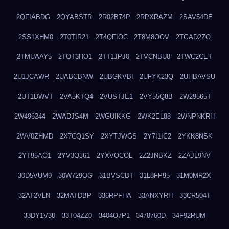
2QFIABDG
2QYABSTR
2R02B74P
2RPXRAZM
2SAV54DE
2SS1XHM0
2T0TIR21
2T4QFIOC
2T8M8OOV
2TGAD2ZO
2TMUAAY5
2TOT3HO1
2TT1JPJ0
2TVCNBU8
2TWC2CET
2U1JCAWR
2UABCBNW
2UBGKVBI
2UFYK23Q
2UHBAVSU
2UT1DWVT
2VA5KTQ4
2VUSTJE1
2VY55Q8B
2W29565T
2W496244
2WADJS4M
2WGUIKKG
2WK2EL88
2WNPNKRH
2WV0ZHMD
2X7CQ1SY
2XYTJWGS
2Y7I1IC2
2YKK8NSK
2YT95AO1
2YV3O361
2YXVOCOL
2Z2JNBKZ
2ZAJL9NV
30D5VUM9
30W729OG
31BVSCBT
31L8FP95
31M0MR2X
32AT2VLN
32MATDBP
336RPFHA
33ANXYRH
33CR504T
33DY1V30
33T04ZZ0
3404O7P1
3478760D
34F92RUM