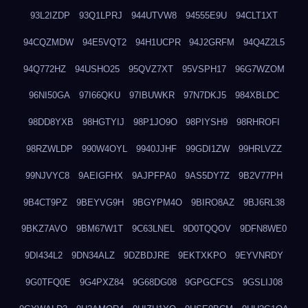
93L2IZDP
93Q1LPRJ
944UTVW8
94555E9U
94CLT1XT
94CQZMDW
94E5VQT2
94H1UCPR
94J2GRFM
94Q4Z2L5
94Q772HZ
94USHO25
95QVZ7XT
95VSPH17
96G7WZOM
96NI50GA
97I66QKU
97IBUWKR
97N7DKJ5
984XBLDC
98DD8YXB
98HGTYIJ
98P1JO9O
98PIYSH9
98RHROFI
98RZWLDP
990W4OYL
9940JJHF
99GDI1ZW
99HRLVZZ
99NJVYC8
9AEIGFHX
9AJPFPA0
9AS5DY7Z
9B2V77PH
9B4CT9PZ
9BEYVG9H
9BGYPM4O
9BIRO8AZ
9BJ6RL38
9BKZ7AVO
9BM67W1T
9C63LNEL
9D0TQQOV
9DFN8WE0
9DI434L2
9DN34ALZ
9DZBDJRE
9EKTXKPO
9EYVNRDY
9G0TFQ0E
9G4PXZ84
9G68DG08
9GPGCFCS
9GSLIJ08