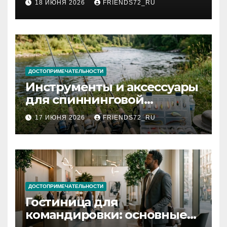
18 ИЮНЯ 2026
FRIENDS72_RU
и список необходимых
документов
ДОСТОПРИМЕЧАТЕЛЬНОСТИ
Инструменты и аксессуары
для спиннинговой
рыбалки: назначение и
17 ИЮНЯ 2026
FRIENDS72_RU
типы
ДОСТОПРИМЕЧАТЕЛЬНОСТИ
Гостиница для
командировки: основные