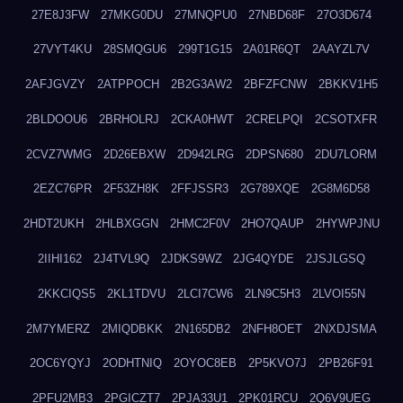
27E8J3FW
27MKG0DU
27MNQPU0
27NBD68F
27O3D674
27VYT4KU
28SMQGU6
299T1G15
2A01R6QT
2AAYZL7V
2AFJGVZY
2ATPPOCH
2B2G3AW2
2BFZFCNW
2BKKV1H5
2BLDOOU6
2BRHOLRJ
2CKA0HWT
2CRELPQI
2CSOTXFR
2CVZ7WMG
2D26EBXW
2D942LRG
2DPSN680
2DU7LORM
2EZC76PR
2F53ZH8K
2FFJSSR3
2G789XQE
2G8M6D58
2HDT2UKH
2HLBXGGN
2HMC2F0V
2HO7QAUP
2HYWPJNU
2IIHI162
2J4TVL9Q
2JDKS9WZ
2JG4QYDE
2JSJLGSQ
2KKCIQS5
2KL1TDVU
2LCI7CW6
2LN9C5H3
2LVOI55N
2M7YMERZ
2MIQDBKK
2N165DB2
2NFH8OET
2NXDJSMA
2OC6YQYJ
2ODHTNIQ
2OYOC8EB
2P5KVO7J
2PB26F91
2PFU2MB3
2PGICZT7
2PJA33U1
2PK01RCU
2Q6V9UEG