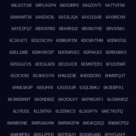
69LSOT1W
69PLXGPN
69S53RP0
6A5ZOVTI
6A7TVFIW
6AMAWT34
6ANZ4C8L
6AS3LJQ4
6AX21SAB
6AX80CNX
6AYEZFQ7
6B0V87BD
6BA9R10Z
6BUMJY5E
6BVXINIU
6CJKUI7J
6D1OSCXH
6D8BUPZM
6DCMVTHM
6DDK07UL
6DEL198E
6DMVW7ZP
6DO5WVEC
6DPAK2I3
6DREN8XO
6DSSGCV5
6EEGL9Z9
6EI21UCB
6EMNTEE0
6F1DJ5WF
6G3CXI93
6G3KEGYN
6H6L0Z3E
6HD2DCBO
6HM0FQJT
6HWL9A3P
6I5IUH76
6JGSI1UR
6JQL3WKJ
6K3EBPX1
6K3WDMWT
6KDND60Z
6KOOILKY
6KPMGXPJ
6LGMA8OZ
6LI78JDL
6LL59T6X
6LSD5KCS
6LSGIF7V
6MC7XUTQ
6MNBISNE
6MRU4GHW
6MRWI2FW
6MUKQ2Q2
6N6MCPD2
6N8H9PB2
6NS1JPER
6NTR3U7I
6OXMG49D
6PHYGAFF