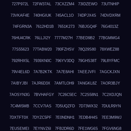
727P972L
72FW37AL
73CXZZM4
73IDZEWO
73UTNHIP
73VKAF4E
740HGIUK
745ACL1O
74DPJX4S
74DVDXRM
74FGRN3A
7612HD1B
7651K273
76BJGQ4F
76G4013Z
76HU4CRK
76LLJI2Y
7777M27H
77BED9B2
77BGMMG4
77S55623
77TABW20
780FZHSV
78Q29S80
78XWEZ88
792RHX5L
7939XN0C
796YV3DQ
79GHS38T
79L8YFMC
79V4EL6D
7A7B2KTK
7A7E8AHI
7AEEJVFI
7AGCKJXN
7AIBYJBI
7AJR6D3X
7AMTLOH9
7ANGKL8Z
7AOR3BJY
7AOSYN3G
7BVHAFGY
7C26C5EC
7C2S58N1
7C2XDJQN
7C4MI5MB
7CCV7IAS
7D5UQZFD
7D73WX32
7DULR9YN
7DXTFT0X
7DYZC5PF
7E0NDNH1
7EDB4H4S
7EE3M9WJ
7EUSEMEI
7EYNVZ6I
7FB2DR6D
7FE1WG6S
7FGV6NG8