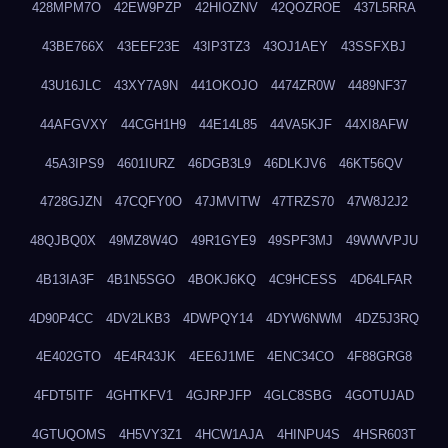
428MPM7O
42EW9PZP
42HIOZNV
42QOZROE
437L5RRA
43BE766X
43EEF23E
43IP3TZ3
43OJ1AEY
43SSFXBJ
43U16JLC
43XY7A9N
441OKOJO
4474ZR0W
4489NF37
44AFGVXY
44CGH1H9
44E14L85
44VA5KJF
44XI8AFW
45A3IPS9
4601IURZ
46DGB3L9
46DLKJV6
46KT56QV
4728GJZN
47CQFY0O
47JMVITW
47TRZS70
47W8J2J2
48QJBQ0X
49MZ8W4O
49R1GYE9
49SPF3MJ
49WWVPJU
4B13IA3F
4B1N5SGO
4BOKJ6KQ
4C9HCESS
4D64LFAR
4D90P4CC
4DV2LKB3
4DWPQY14
4DYW6NWM
4DZ5J3RQ
4E402GTO
4E4R43JK
4EE6J1ME
4ENC34CO
4F88GRG8
4FDT5ITF
4GHTKFV1
4GJRPJFP
4GLC8SBG
4GOTUJAD
4GTUQOMS
4H5VY3Z1
4HCW1AJA
4HINPU4S
4HSR603T