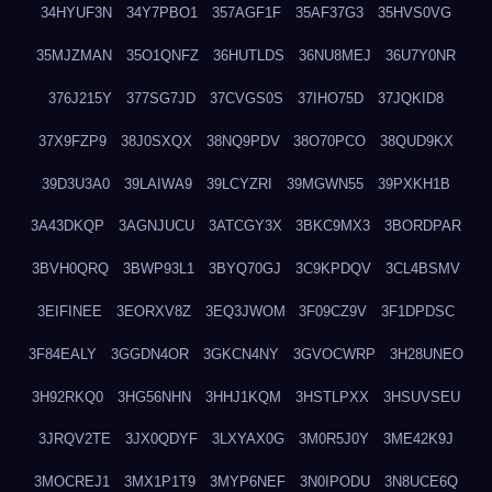
34HYUF3N
34Y7PBO1
357AGF1F
35AF37G3
35HVS0VG
35MJZMAN
35O1QNFZ
36HUTLDS
36NU8MEJ
36U7Y0NR
376J215Y
377SG7JD
37CVGS0S
37IHO75D
37JQKID8
37X9FZP9
38J0SXQX
38NQ9PDV
38O70PCO
38QUD9KX
39D3U3A0
39LAIWA9
39LCYZRI
39MGWN55
39PXKH1B
3A43DKQP
3AGNJUCU
3ATCGY3X
3BKC9MX3
3BORDPAR
3BVH0QRQ
3BWP93L1
3BYQ70GJ
3C9KPDQV
3CL4BSMV
3EIFINEE
3EORXV8Z
3EQ3JWOM
3F09CZ9V
3F1DPDSC
3F84EALY
3GGDN4OR
3GKCN4NY
3GVOCWRP
3H28UNEO
3H92RKQ0
3HG56NHN
3HHJ1KQM
3HSTLPXX
3HSUVSEU
3JRQV2TE
3JX0QDYF
3LXYAX0G
3M0R5J0Y
3ME42K9J
3MOCREJ1
3MX1P1T9
3MYP6NEF
3N0IPODU
3N8UCE6Q