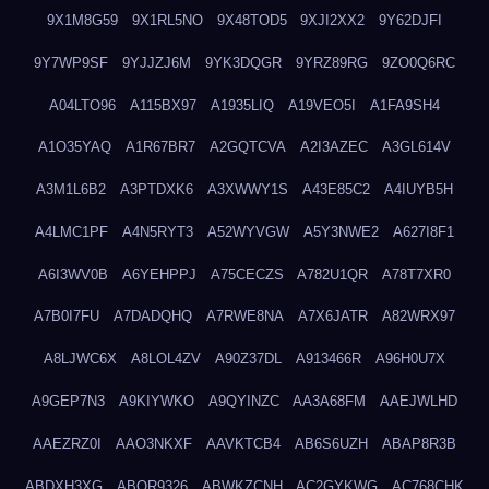
9X1M8G59
9X1RL5NO
9X48TOD5
9XJI2XX2
9Y62DJFI
9Y7WP9SF
9YJJZJ6M
9YK3DQGR
9YRZ89RG
9ZO0Q6RC
A04LTO96
A115BX97
A1935LIQ
A19VEO5I
A1FA9SH4
A1O35YAQ
A1R67BR7
A2GQTCVA
A2I3AZEC
A3GL614V
A3M1L6B2
A3PTDXK6
A3XWWY1S
A43E85C2
A4IUYB5H
A4LMC1PF
A4N5RYT3
A52WYVGW
A5Y3NWE2
A627I8F1
A6I3WV0B
A6YEHPPJ
A75CECZS
A782U1QR
A78T7XR0
A7B0I7FU
A7DADQHQ
A7RWE8NA
A7X6JATR
A82WRX97
A8LJWC6X
A8LOL4ZV
A90Z37DL
A913466R
A96H0U7X
A9GEP7N3
A9KIYWKO
A9QYINZC
AA3A68FM
AAEJWLHD
AAEZRZ0I
AAO3NKXF
AAVKTCB4
AB6S6UZH
ABAP8R3B
ABDXH3XG
ABQR9326
ABWKZCNH
AC2GYKWG
AC768CHK