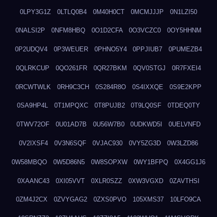
0LPY3G1Z
0LTLQ0B4
0M40H0CT
0MCMJJJP
0N1LZI50
0NALSI2P
0NFM8HBQ
0O1D2CFA
0O3VCZC0
0OY5HHNM
0P2UDQV4
0P3WEUER
0PHNO5Y4
0PPJIUB7
0PUMEZB4
0QLRKCUP
0QO261FR
0QR27BKM
0QV0STGJ
0R7FXEI4
0RCWTWLK
0RH9C3CH
0S284R8O
0S4IXXQE
0S9E2KPP
0SA9HP4L
0T1MPQXC
0T8PUJB2
0T9LQ0SF
0TDEQ0TY
0TWV72OF
0U01AD7B
0U56W7B0
0UDKWD5I
0UELVNFD
0V2IXSF4
0V3N6SQF
0VJAC930
0VY5ZG3D
0W3LZD86
0W58MBQO
0W5D86N5
0W8SOPXW
0WY1BFPQ
0X4GG1J6
0XAANC43
0XI05VVT
0XLR0SZZ
0XW3VGXD
0ZAVTHSI
0ZM4J2CX
0ZVYGAG2
0ZXS0PVO
105XMS37
10LFO9CA