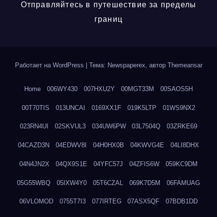
Отправляйтесь в путешествие за пределы
границ
Работает на WordPress
|
Тема: Newspaperex, автор
Themeansar
Home
006WY430
007HXU2Y
00MGT33M
00SAOS5H
00T70TIS
013UNCAI
0169XX1F
019K5LTP
01WS9NX2
023RN4UI
02SKVUL3
034UW6PW
03L7504Q
03ZRKE69
04CAZD3N
04EDWV8I
04H0HX0B
04KWVG4E
04LI8DHX
04N4JN2X
04QX9S1E
04YFC57J
04ZFIS6W
059KC9DM
05G55WBQ
05IXW4Y0
05T6CZAL
069K7D5M
06FAMUAG
06VLOMOD
0755T7I3
077IRTEG
07ASX5QF
07BDB1DD