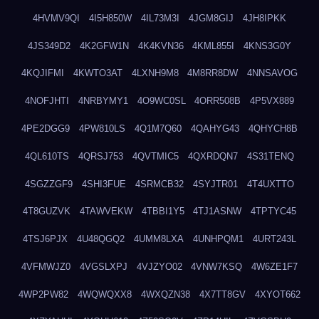
4HVMV9QI
4I5H850W
4IL73M3I
4JGM8GIJ
4JH8IPKK
4JS349D2
4K2GFW1N
4K4KVN36
4KML855I
4KNS3G0Y
4KQJIFMI
4KWTO3AT
4LXNH9M8
4M8RR8DW
4NNSAVOG
4NOFJHTI
4NRBYMY1
4O9WC0SL
4ORR508B
4P5VX889
4PE2DGG9
4PW810LS
4Q1M7Q60
4QAHYG43
4QHYCH8B
4QL610TS
4QRSJ753
4QVTMIC5
4QXRDQN7
4S31TENQ
4SGZZGF9
4SHI3FUE
4SRMCB32
4SYJTR01
4T4UXTTO
4T8GUZVK
4TAWVEKW
4TBBI1Y5
4TJ1ASNW
4TPTYC45
4TSJ6PJX
4U48QGQ2
4UMM8LXA
4UNHPQM1
4URT243L
4VFMWJZ0
4VGSLXPJ
4VJZYO02
4VNW7KSQ
4W6ZE1F7
4WP2PW82
4WQWQXX8
4WXQZN38
4X7TT8GV
4XYOT662