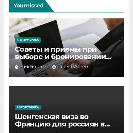
You missed
АВТОРУБРИКА
Советы и приемы при
выборе и бронировании
авиабилетов
5 ИЮЛЯ 2026
FRIENDS72_RU
АВТОРУБРИКА
Шенгенская виза во
Францию для россиян в
2026 году: сроки от 3 дней