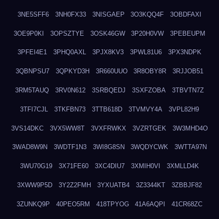
3NE5SFF6
3NH0FX33
3NISGAEP
3O3KQQ4F
3OBDFAXI
3OE9P0KI
3OPSZTYE
3OSK46GW
3P20H0VW
3PEBEUPM
3PFEI4E1
3PHQ0AXL
3PJX8KV3
3PWL81U6
3PX3NDPK
3QBNPSU7
3QPKYD3H
3R660UUO
3R8OBY8R
3RJJOB51
3RM5TAUQ
3RV0N612
3SRBQEDJ
3SXFZOBA
3TBVTN7Z
3TFI7CJL
3TKFBN73
3TTB618D
3TVMVY4A
3VPL82H9
3VS14DKC
3VX5WW8T
3VXFRWKX
3VZRTGEK
3W3MHD4O
3WAD8W9N
3WDTF1N3
3WI8G8SN
3WQDYCWK
3WTTA97N
3WU70G19
3X71FE60
3XC4DIU7
3XMIH0VI
3XMLLD4K
3XWW9P5D
3Y2Z2FMH
3YXUATB4
3Z3344KT
3ZBBJF82
3ZUNKQ9P
40PEO5RM
418TPYOG
41A6AQPI
41CR68ZC