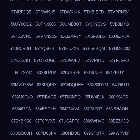
5T4RFJQE
5TDWI9U5
5TDWKNIX
5THBIEFD
5TVPRN5V
5UJY0QQ2
5UPNX603
5UUMB8OT
5V5K9CVS
5VB3LIYB
5VTXJVNC
5VVNNS1S
5XJ2MR7Y
5XSF9JLS
5XU6ZP3A
5Y0HCRBH
5Y1QS60T
5Y86UZX6
5YB5BBQM
5YHM530M
5YO667IH
5YO7ZQGL
5Z1BWJEZ
5Z1VP9TD
5ZYFJGV9
60IZ2Y44
60X8LPUK
62LJGRE8
6316UU0I
634ZKLU1
63MVU7SW
63SPQINX
63WDQUHH
63X60DYM
64996J11
659M6G4O
65TIBAG5
65TN6NPQ
65UV4E1K
660K94O5
663467JW
664ESOLH
664FNVV4
66C6U597
66NBHAON
675YBKS0
67T6PVX5
67UCAPT0
6899WHVC
68EZZKJQ
68OMB6UH
68PDCJPV
68QHDOI3
699GTUTR
69KWPV8F