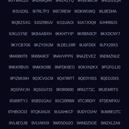
9GYWALD3
9H2AMQR4
9HIZH1YQ
9HSE9BCM
9HU2G1QA
9I3U1D5L
9I7RL7P3
9I87JREW
9IDKWGWQ
9IL8EDHA
9IQBZSXG
9J0ZRBUV
9J11UAOI
9JA7JOQ9
9JHR89JS
9JKLGY5E
9KBAABXH
9KKHTYIP
9KRBN3CP
9KXDCNY7
9KYCB7O6
9KZY0X2M
9LDELS8R
9LI6FD0X
9LPX29XS
9M408HT8
9N08A9CF
9NAVVPPN
9NAZEVEZ
9NDMZNUZ
9NKKRBUS
9NM3IO8B
9NPDK8EO
9OKXN2KX
9PGFG1J0
9PIZMO0H
9Q3CVGCM
9Q4799TT
9QE0Y05S
9QEDJDIS
9QSFAYJH
9QSGU715
9R3R0930
9R51T71C
9RJEMRTS
9S85RTYJ
9SBD1GAU
9SC20R8W
9TC3RDIY
9TDEMFKU
9THBOC03
9TQKANJX
9U1AHKCF
9UDYO1HV
9UW8EUTC
9VL4EOJB
9VLVMX0I
9W0SDU2O
9WNDZ5OE
9WZXLZA9