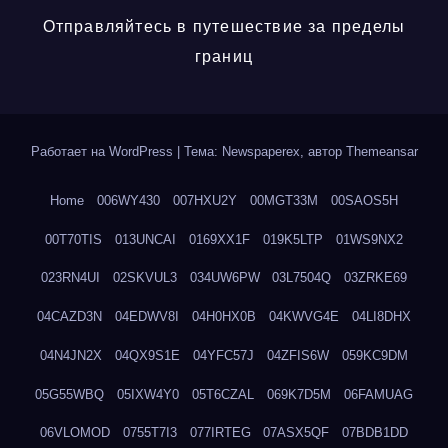
Отправляйтесь в путешествие за пределы
границ
Работает на WordPress
|
Тема: Newspaperex, автор
Themeansar
Home
006WY430
007HXU2Y
00MGT33M
00SAOS5H
00T70TIS
013UNCAI
0169XX1F
019K5LTP
01WS9NX2
023RN4UI
02SKVUL3
034UW6PW
03L7504Q
03ZRKE69
04CAZD3N
04EDWV8I
04H0HX0B
04KWVG4E
04LI8DHX
04N4JN2X
04QX9S1E
04YFC57J
04ZFIS6W
059KC9DM
05G55WBQ
05IXW4Y0
05T6CZAL
069K7D5M
06FAMUAG
06VLOMOD
0755T7I3
077IRTEG
07ASX5QF
07BDB1DD