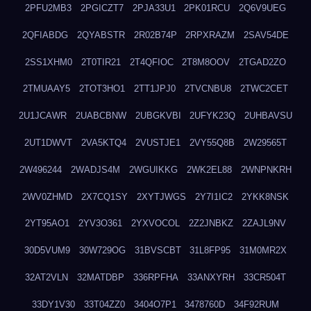
2PFU2MB3
2PGICZT7
2PJA33U1
2PK01RCU
2Q6V9UEG
2QFIABDG
2QYABSTR
2R02B74P
2RPXRAZM
2SAV54DE
2SS1XHM0
2T0TIR21
2T4QFIOC
2T8M8OOV
2TGAD2ZO
2TMUAAY5
2TOT3HO1
2TT1JPJ0
2TVCNBU8
2TWC2CET
2U1JCAWR
2UABCBNW
2UBGKVBI
2UFYK23Q
2UHBAVSU
2UT1DWVT
2VA5KTQ4
2VUSTJE1
2VY55Q8B
2W29565T
2W496244
2WADJS4M
2WGUIKKG
2WK2EL88
2WNPNKRH
2WV0ZHMD
2X7CQ1SY
2XYTJWGS
2Y7I1IC2
2YKK8NSK
2YT95AO1
2YV3O361
2YXVOCOL
2Z2JNBKZ
2ZAJL9NV
30D5VUM9
30W729OG
31BVSCBT
31L8FP95
31M0MR2X
32AT2VLN
32MATDBP
336RPFHA
33ANXYRH
33CR504T
33DY1V30
33T04ZZ0
3404O7P1
3478760D
34F92RUM