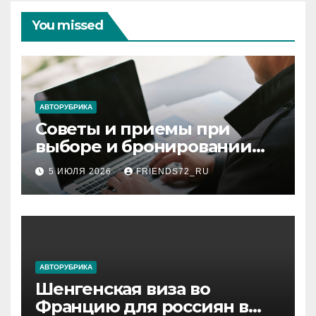
You missed
АВТОРУБРИКА
Советы и приемы при
выборе и бронировании
авиабилетов
5 ИЮЛЯ 2026
FRIENDS72_RU
АВТОРУБРИКА
Шенгенская виза во
Францию для россиян в