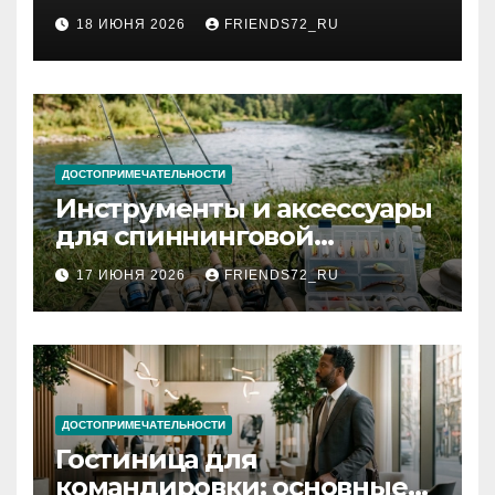
2026 году: сроки от 3 дней
18 ИЮНЯ 2026
FRIENDS72_RU
и список необходимых
документов
ДОСТОПРИМЕЧАТЕЛЬНОСТИ
Инструменты и аксессуары
для спиннинговой
рыбалки: назначение и
17 ИЮНЯ 2026
FRIENDS72_RU
типы
ДОСТОПРИМЕЧАТЕЛЬНОСТИ
Гостиница для
командировки: основные