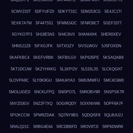
5CWV233T
5DFYUFZ0
5DKYT31C
5DM253CG
5E4JC1TI
5EXK7A7W
5F447S51
5FMM242C
5FNR39CT
5GEF3377
5GYKO7P3
5H18E5N3
5H4C8VII
5HANI4XK
5HER0XEV
5HNS21Z8
5IFXGJFK
5IITXOZY
5IVSLWGV
5J5FOXDN
5KAFKBC4
5KEFVRBK
5KFBILGV
5KP635PE
5KSAQAB8
5KT1DCUW
5KZYHXKG
5L1KPI2V
5L515L3S
5LCKQGH7
5LOVPA8C
5LY0K9GU
5M4U4YA3
5M8JMWFU
5MC4C6M0
5MOLUGED
5NCKLFPQ
5NI5PO7L
5NROBV9R
5NSPSK7R
5NYZ03GV
5NZ2F7XQ
5OGIRQDY
5OIXNVW6
5OPF8A7F
5PI2KCCW
5PMRZDAK
5Q7NY9BS
5QDQI5F8
5QL8UU2J
5RALQ21C
5RBG4E64
5RCDBBFD
5ROV8T2I
5RP6DWR8