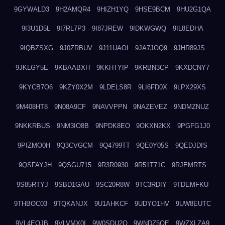
9GYWALD3
9H2AMQR4
9HIZH1YQ
9HSE9BCM
9HU2G1QA
9I3U1D5L
9I7RL7P3
9I87JREW
9IDKWGWQ
9IL8EDHA
9IQBZSXG
9J0ZRBUV
9J11UAOI
9JA7JOQ9
9JHR89JS
9JKLGY5E
9KBAABXH
9KKHTYIP
9KRBN3CP
9KXDCNY7
9KYCB7O6
9KZY0X2M
9LDELS8R
9LI6FD0X
9LPX29XS
9M408HT8
9N08A9CF
9NAVVPPN
9NAZEVEZ
9NDMZNUZ
9NKKRBUS
9NM3IO8B
9NPDK8EO
9OKXN2KX
9PGFG1J0
9PIZMO0H
9Q3CVGCM
9Q4799TT
9QE0Y05S
9QEDJDIS
9QSFAYJH
9QSGU715
9R3R0930
9R51T71C
9RJEMRTS
9S85RTYJ
9SBD1GAU
9SC20R8W
9TC3RDIY
9TDEMFKU
9THBOC03
9TQKANJX
9U1AHKCF
9UDYO1HV
9UW8EUTC
9VL4EOJB
9VLVMX0I
9W0SDU2O
9WNDZ5OE
9WZXLZA9