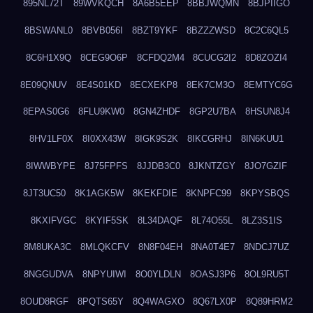
895NL72T
89WVKQCH
8A6B5EEP
8BBJWQMN
8BJPIIGO
8BSWANL0
8BVB056I
8BZT9YKF
8BZZZWSD
8C2C6QL5
8C6H1X9Q
8CEG9O6P
8CFDQ2M4
8CUCG2I2
8D8ZOZI4
8E09QNUV
8E4S01KD
8ECXEKP8
8EK7CM3O
8EMTYC6G
8EPAS0G6
8FLU9KW0
8GN4ZHDF
8GP2U7BA
8HSUN8J4
8HV1LF0X
8I0XX43W
8IGK9S2K
8IKCGRHJ
8IN6KUU1
8IWWBYPE
8J75FPFS
8JJDB3C0
8JKNTZGY
8JO7GZIF
8JT3UC50
8K1AGK5W
8KEKFDIE
8KNPFC99
8KPYSBQS
8KXIFVGC
8KYIF5SK
8L34DAQF
8L74O55L
8LZ3S1IS
8M8UKA3C
8MLQKCFV
8N8F04EH
8NA0T4E7
8NDCJ7UZ
8NGGUDVA
8NPYUIWI
8O0YLDLN
8OASJ3P6
8OL9RU5T
8OUD8RGF
8PQTS65Y
8Q4WAGXO
8Q67LX0P
8Q89HRM2