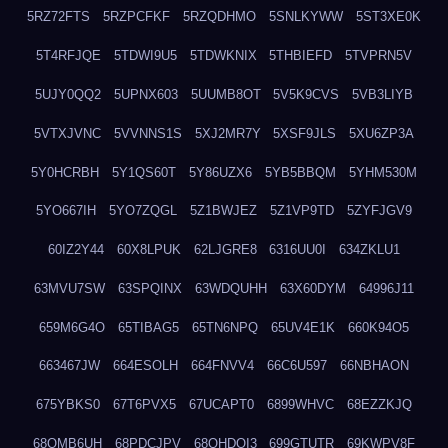
5RZ72FTS
5RZPCFKF
5RZQDHMO
5SNLKYWW
5ST3XE0K
5T4RFJQE
5TDWI9U5
5TDWKNIX
5THBIEFD
5TVPRN5V
5UJY0QQ2
5UPNX603
5UUMB8OT
5V5K9CVS
5VB3LIYB
5VTXJVNC
5VVNNS1S
5XJ2MR7Y
5XSF9JLS
5XU6ZP3A
5Y0HCRBH
5Y1QS60T
5Y86UZX6
5YB5BBQM
5YHM530M
5YO667IH
5YO7ZQGL
5Z1BWJEZ
5Z1VP9TD
5ZYFJGV9
60IZ2Y44
60X8LPUK
62LJGRE8
6316UU0I
634ZKLU1
63MVU7SW
63SPQINX
63WDQUHH
63X60DYM
64996J11
659M6G4O
65TIBAG5
65TN6NPQ
65UV4E1K
660K94O5
663467JW
664ESOLH
664FNVV4
66C6U597
66NBHAON
675YBKS0
67T6PVX5
67UCAPT0
6899WHVC
68EZZKJQ
68OMB6UH
68PDCJPV
68QHDOI3
699GTUTR
69KWPV8F