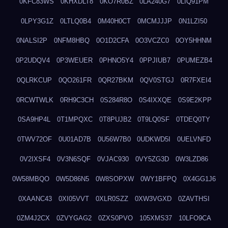
0KFC83WS
0KHXDLT8
0KO7R0BZ
0LA240G7
0LIQ91PM
0LPY3G1Z
0LTLQ0B4
0M40H0CT
0MCMJJJP
0N1LZI50
0NALSI2P
0NFM8HBQ
0O1D2CFA
0O3VCZC0
0OY5HHNM
0P2UDQV4
0P3WEUER
0PHNO5Y4
0PPJIUB7
0PUMEZB4
0QLRKCUP
0QO261FR
0QR27BKM
0QV0STGJ
0R7FXEI4
0RCWTWLK
0RH9C3CH
0S284R8O
0S4IXXQE
0S9E2KPP
0SA9HP4L
0T1MPQXC
0T8PUJB2
0T9LQ0SF
0TDEQ0TY
0TWV72OF
0U01AD7B
0U56W7B0
0UDKWD5I
0UELVNFD
0V2IXSF4
0V3N6SQF
0VJAC930
0VY5ZG3D
0W3LZD86
0W58MBQO
0W5D86N5
0W8SOPXW
0WY1BFPQ
0X4GG1J6
0XAANC43
0XI05VVT
0XLR0SZZ
0XW3VGXD
0ZAVTHSI
0ZM4J2CX
0ZVYGAG2
0ZXS0PVO
105XMS37
10LFO9CA