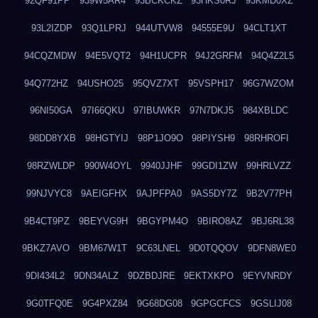
92QF91PP
939W5AR4
93BCKCKZ
93HKS0RJ
93KMD0XZ
93L2IZDP
93Q1LPRJ
944UTVW8
94555E9U
94CLT1XT
94CQZMDW
94E5VQT2
94H1UCPR
94J2GRFM
94Q4Z2L5
94Q772HZ
94USHO25
95QVZ7XT
95VSPH17
96G7WZOM
96NI50GA
97I66QKU
97IBUWKR
97N7DKJ5
984XBLDC
98DD8YXB
98HGTYIJ
98P1JO9O
98PIYSH9
98RHROFI
98RZWLDP
990W4OYL
9940JJHF
99GDI1ZW
99HRLVZZ
99NJVYC8
9AEIGFHX
9AJPFPA0
9AS5DY7Z
9B2V77PH
9B4CT9PZ
9BEYVG9H
9BGYPM4O
9BIRO8AZ
9BJ6RL38
9BKZ7AVO
9BM67W1T
9C63LNEL
9D0TQQOV
9DFN8WE0
9DI434L2
9DN34ALZ
9DZBDJRE
9EKTXKPO
9EYVNRDY
9G0TFQ0E
9G4PXZ84
9G68DG08
9GPGCFCS
9GSLIJ08