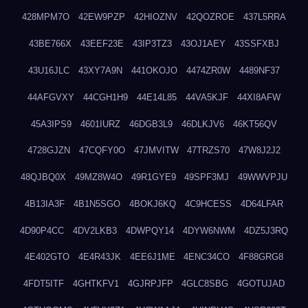
428MPM7O
42EW9PZP
42HIOZNV
42QOZROE
437L5RRA
43BE766X
43EEF23E
43IP3TZ3
43OJ1AEY
43SSFXBJ
43U16JLC
43XY7A9N
441OKOJO
4474ZR0W
4489NF37
44AFGVXY
44CGH1H9
44E14L85
44VA5KJF
44XI8AFW
45A3IPS9
4601IURZ
46DGB3L9
46DLKJV6
46KT56QV
4728GJZN
47CQFY0O
47JMVITW
47TRZS70
47W8J2J2
48QJBQ0X
49MZ8W4O
49R1GYE9
49SPF3MJ
49WWVPJU
4B13IA3F
4B1N5SGO
4BOKJ6KQ
4C9HCESS
4D64LFAR
4D90P4CC
4DV2LKB3
4DWPQY14
4DYW6NWM
4DZ5J3RQ
4E402GTO
4E4R43JK
4EE6J1ME
4ENC34CO
4F88GRG8
4FDT5ITF
4GHTKFV1
4GJRPJFP
4GLC8SBG
4GOTUJAD