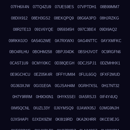
07FH6X4N
07TQ4ZU9
07UES9ES
07VPTDH1
08B99MM7
08DIX912
08EH3GS2
08EKQPQ9
08G6A3PD
08HJRZKG
08R2TE13
091V6YQE
0959345H
097C3BE4
09DI9AQ2
09RKK0JO
0A54G2WE
0A7RXWXI
0AG4NTTC
0AYXMFKC
0BO4RLHU
0BOHM258
0BPJ04DK
0BSHJVOT
0C9RGFN6
0CA5T1U9
0CMYI0KC
0D38QEGH
0DCJSPJ1
0DZMHHX1
0E9GCHCU
0EZ05K4R
0FFYUM84
0FLIL6GQ
0FXF2MUD
0G363XJW
0GI31E0A
0GJSAH4M
0GRH7XSL
0H17NT32
0H7Y9RRM
0H9OI0N1
0HYK5SEI
0IA5RSJ3
0IF4Y4UQ
0IM5QCNL
0IUZL33Y
0J6YMSQ9
0JAWX05J
0JMG9NJH
0JX5HAPI
0JXDX9ZM
0K8I19RD
0KA2KHRR
0KCE9EJG