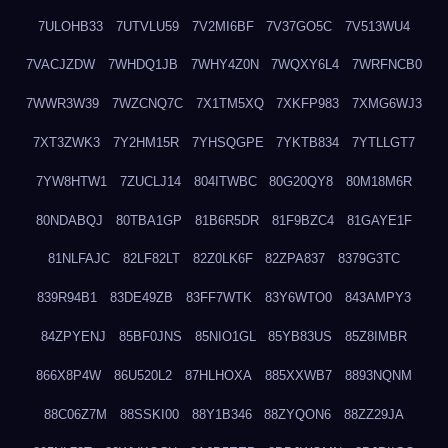
7ULOHB33
7UTVLU59
7V2MI6BF
7V37GO5C
7V513WU4
7VACJZDW
7WHDQ1JB
7WHY4Z0N
7WQXY6L4
7WRFNCB0
7WWR3W39
7WZCNQ7C
7X1TM5XQ
7XKFP983
7XMG6WJ3
7XT3ZWK3
7Y2HM15R
7YHSQGPE
7YKTB834
7YTLLGT7
7YW8HTW1
7ZUCLJ14
804ITWBC
80G20QY8
80M18M6R
80NDABQJ
80TBA1GP
81B6R5DR
81F9BZC4
81GAYE1F
81NLFAJC
82LF82LT
82Z0LK6F
82ZPA837
8379G3TC
839R94B1
83DE49ZB
83FF7WTK
83Y6WTO0
843AMPY3
84ZPYENJ
85BF0JNS
85NIO1GL
85YB83US
85Z8IMBR
866X8P4W
86U520L2
87HLHOXA
885XXWB7
8893NQNM
88C06Z7M
88SSKI00
88Y1B346
88ZYQON6
88ZZ29JA