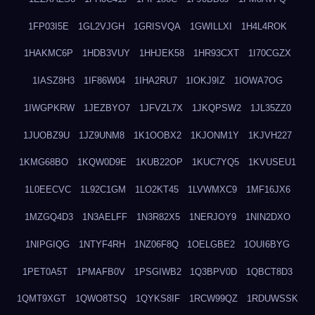
1FP03I5E
1GL2VJGH
1GRISVQA
1GWILLXI
1H4L4ROK
1HAKMC6P
1HDB3VUY
1HHJEK58
1HR93CXT
1I70CGZX
1IASZ8H3
1IF86W04
1IHA2RU7
1IOKJ9IZ
1IOWA7OG
1IWGPKRW
1JEZBYO7
1JFVZL7X
1JKQPSW2
1JL35ZZ0
1JUOBZ9U
1JZ9UNM8
1K1OOBX2
1KJONM1Y
1KJVH227
1KMG68BO
1KQW0D9E
1KUB22OP
1KUC7YQ5
1KVUSEU1
1L0EECVC
1L92C1GM
1LO2KT45
1LVWMXC9
1MF16JX6
1MZGQ4D3
1N3AELFF
1N3R82X5
1NERJOY9
1NIN2DXO
1NIPGIQG
1NTYF4RH
1NZ06F8Q
1OELGBE2
1OUI6BYG
1PET0A5T
1PMAFB0V
1PSGIWB2
1Q3BPV0D
1QBCT8D3
1QMT9XGT
1QWO8TSQ
1QYKS8IF
1RCW99QZ
1RDUWSSK