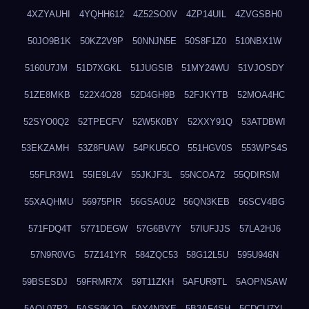
4XZYAUHI
4YQHH612
4Z52SO0V
4ZP14UIL
4ZVGSBH0
50JO9B1K
50KZ2V9P
50NNJN5E
50S8F1Z0
510NBX1W
5160U7JM
51D7XGKL
51JUGSIB
51MY24WU
51VJOSDY
51ZE8MKB
522X4O28
52D4GH9B
52FJKYTB
52MOA4HC
52SYO0Q2
52TPECFV
52W5K0BY
52XXY91Q
53ATDBWI
53EKZAMH
53Z8FUAW
54PKU5CO
551HGV0S
553WPS4S
55FLR3W1
55IE9L4V
55JKJF3L
55NCOA72
55QDIRSM
55XAQHMU
56975PIR
56GSA0U2
56QN3KEB
56SCV4BG
571FDQ4T
5771DEGW
57G6BV7Y
57IUFJJS
57LA2HJ6
57N9R0VG
57Z141YR
584ZQC53
58G12L5U
595U946N
59BSESDJ
59FRMR7X
59T11ZKH
5AFUR9TL
5AOPNSAW
5AQL07P2
5ASS9KJO
5AY4N3YE
5B3AF4SH
5CDCU7YL