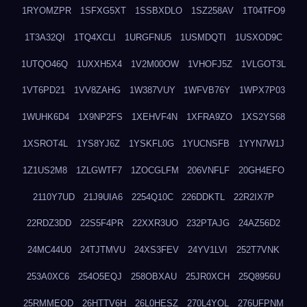
1RYOMZPR
1SFXG5XT
1SSBXDLO
1SZ258AV
1T04TFO9
1T3A32QI
1TQ4XCLI
1URGFNU5
1USMDQTI
1USXOD9C
1UTQO46Q
1UXXH5X4
1V2M00OW
1VHOFJ5Z
1VLGOT3L
1VT6PD21
1VV8ZAHG
1W387VUY
1WFVB76Y
1WPX7P03
1WUHK6D4
1X9NP2FS
1XEHVF4N
1XFRA9ZO
1XS2YS68
1XSROT4L
1YS8YJ6Z
1YSKFL0G
1YUCNSFB
1YYN7W1J
1Z1US2M8
1ZLGWTF7
1ZOCGLFM
206VNFLF
20GH4EFO
2110Y7UD
21J9UIA6
2254Q10C
226DDKTL
22R2IX7P
22RDZ3DD
22S5F4PR
22XXR3UO
232PTAJG
24AZ56D2
24MC44U0
24TJTMVU
24XS3FEV
24YV1LVI
252T7VNK
253A0XC6
254O5EQJ
258OBXAU
25JR0XCH
25Q8956U
25RMMEOD
26HTTV6H
26L0HESZ
270L4YOL
276UFPNM