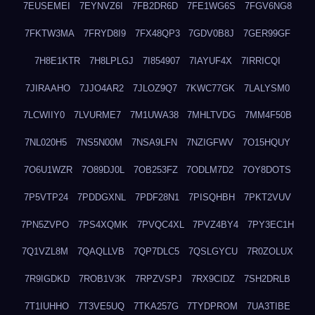
7EUSEMEI
7EYNVZ6I
7FB2DR6D
7FE1WG6S
7FGV6NG8
7FKTW3MA
7FRYD8I9
7FX48QP3
7GDV0B8J
7GER99GF
7H8E1KTR
7H8LPLGJ
7I854907
7IAYUF4X
7IRRICQI
7JIRAAHO
7JJO4AR2
7JLOZ9Q7
7KWC77GK
7LALYSM0
7LCWIIY0
7LVURME7
7M1UWA38
7MHLTVDG
7MM4F50B
7NL020H5
7NS5N00M
7NSA9LFN
7NZIGFWV
7O15HQUY
7O6U1WZR
7O89DJ0L
7OB253FZ
7ODLM7D2
7OY8DOTS
7P5VTP24
7PDDGXNL
7PDF28N1
7PISQHBH
7PKT2VUV
7PN5ZVPO
7PS4XQMK
7PVQC4XL
7PVZ4BY4
7PY3EC1H
7Q1VZL8M
7QAQLLVB
7QP7DLC5
7QSLGYCU
7R0ZOLUX
7R9IGDKD
7ROB1V3K
7RPZVSPJ
7RX9CIDZ
7SH2DRLB
7T1IUHHO
7T3VE5UQ
7TKA257G
7TYDPROM
7UA3TIBE