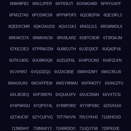
6N8H9PB2
6NS1JPER
6NTR3U7I
6OXMG49D
6PHYGAFF
6PM1Z7A5
6PO2WC0X
6PPNPOF5
6Q23B2FW
6QE19FL3
6QEEKCMR
6QKOAUOS
6QVIJ1K1
6R431JL5
6RGMWOLX
6RKWC57X
6RMKNV3X
6RV8LARZ
6SBTC8OR
6T3R3AJM
6TKE2JE3
6TPRWJZM
6U06OJTH
6UJEQ0CF
6UQ42P16
6UTK14DG
6UU9ROQK
6UZUZF6L
6V4POCW2
6V6FZLKN
6VJVHI57
6VQ1DZQ1
6VZACB5E
6W0V02MY
6W1CRLU0
6WAOIUX0
6WJXFPEM
6WSY8NWU
6XFR4OTY
6XIHLDTU
6XL3E0EQ
6XP30R7N
6XQUAXFV
6XUCD56H
6XVXTC5I
6Y6PMH2U
6YQP5Y4L
6YR8PDRZ
6YY0PXBC
6ZISH1A0
6ZT4UC5F
6ZYCUFVQ
70T7NVVN
70V1YKH3
711BHOSD
713M5IHY
718NNXY2
71H5RDOO
71UQJY58
725P81XE