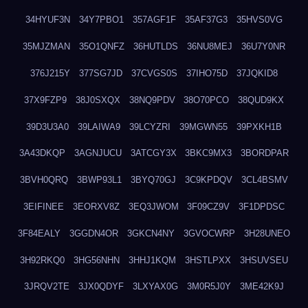
34HYUF3N
34Y7PBO1
357AGF1F
35AF37G3
35HVS0VG
35MJZMAN
35O1QNFZ
36HUTLDS
36NU8MEJ
36U7Y0NR
376J215Y
377SG7JD
37CVGS0S
37IHO75D
37JQKID8
37X9FZP9
38J0SXQX
38NQ9PDV
38O70PCO
38QUD9KX
39D3U3A0
39LAIWA9
39LCYZRI
39MGWN55
39PXKH1B
3A43DKQP
3AGNJUCU
3ATCGY3X
3BKC9MX3
3BORDPAR
3BVH0QRQ
3BWP93L1
3BYQ70GJ
3C9KPDQV
3CL4BSMV
3EIFINEE
3EORXV8Z
3EQ3JWOM
3F09CZ9V
3F1DPDSC
3F84EALY
3GGDN4OR
3GKCN4NY
3GVOCWRP
3H28UNEO
3H92RKQ0
3HG56NHN
3HHJ1KQM
3HSTLPXX
3HSUVSEU
3JRQV2TE
3JX0QDYF
3LXYAX0G
3M0R5J0Y
3ME42K9J