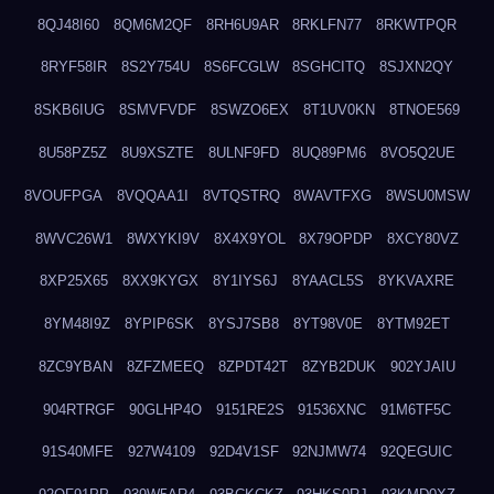
8QJ48I60
8QM6M2QF
8RH6U9AR
8RKLFN77
8RKWTPQR
8RYF58IR
8S2Y754U
8S6FCGLW
8SGHCITQ
8SJXN2QY
8SKB6IUG
8SMVFVDF
8SWZO6EX
8T1UV0KN
8TNOE569
8U58PZ5Z
8U9XSZTE
8ULNF9FD
8UQ89PM6
8VO5Q2UE
8VOUFPGA
8VQQAA1I
8VTQSTRQ
8WAVTFXG
8WSU0MSW
8WVC26W1
8WXYKI9V
8X4X9YOL
8X79OPDP
8XCY80VZ
8XP25X65
8XX9KYGX
8Y1IYS6J
8YAACL5S
8YKVAXRE
8YM48I9Z
8YPIP6SK
8YSJ7SB8
8YT98V0E
8YTM92ET
8ZC9YBAN
8ZFZMEEQ
8ZPDT42T
8ZYB2DUK
902YJAIU
904RTRGF
90GLHP4O
9151RE2S
91536XNC
91M6TF5C
91S40MFE
927W4109
92D4V1SF
92NJMW74
92QEGUIC