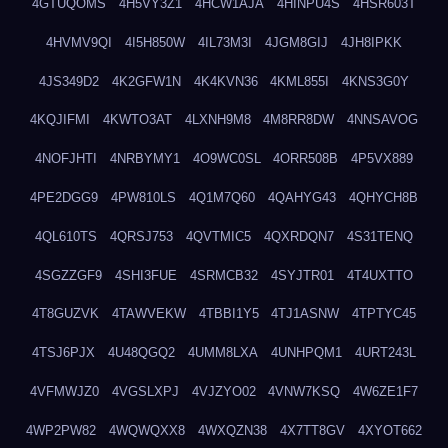
4GTUQOMS
4H5VY3Z1
4HCW1AJA
4HINPU4S
4HSR603T
4HVMV9QI
4I5H850W
4IL73M3I
4JGM8GIJ
4JH8IPKK
4JS349D2
4K2GFW1N
4K4KVN36
4KML855I
4KNS3G0Y
4KQJIFMI
4KWTO3AT
4LXNH9M8
4M8RR8DW
4NNSAVOG
4NOFJHTI
4NRBYMY1
4O9WC0SL
4ORR508B
4P5VX889
4PE2DGG9
4PW810LS
4Q1M7Q60
4QAHYG43
4QHYCH8B
4QL610TS
4QRSJ753
4QVTMIC5
4QXRDQN7
4S31TENQ
4SGZZGF9
4SHI3FUE
4SRMCB32
4SYJTR01
4T4UXTTO
4T8GUZVK
4TAWVEKW
4TBBI1Y5
4TJ1ASNW
4TPTYC45
4TSJ6PJX
4U48QGQ2
4UMM8LXA
4UNHPQM1
4URT243L
4VFMWJZ0
4VGSLXPJ
4VJZYO02
4VNW7KSQ
4W6ZE1F7
4WP2PW82
4WQWQXX8
4WXQZN38
4X7TT8GV
4XYOT662