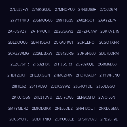
27E8J3FW
27MKG0DU
27MNQPU0
27NBD68F
27O3D674
27VYT4KU
28SMQGU6
299T1G15
2A01R6QT
2AAYZL7V
2AFJGVZY
2ATPPOCH
2B2G3AW2
2BFZFCNW
2BKKV1H5
2BLDOOU6
2BRHOLRJ
2CKA0HWT
2CRELPQI
2CSOTXFR
2CVZ7WMG
2D26EBXW
2D942LRG
2DPSN680
2DU7LORM
2EZC76PR
2F53ZH8K
2FFJSSR3
2G789XQE
2G8M6D58
2HDT2UKH
2HLBXGGN
2HMC2F0V
2HO7QAUP
2HYWPJNU
2IIHI162
2J4TVL9Q
2JDKS9WZ
2JG4QYDE
2JSJLGSQ
2KKCIQS5
2KL1TDVU
2LCI7CW6
2LN9C5H3
2LVOI55N
2M7YMERZ
2MIQDBKK
2N165DB2
2NFH8OET
2NXDJSMA
2OC6YQYJ
2ODHTNIQ
2OYOC8EB
2P5KVO7J
2PB26F91