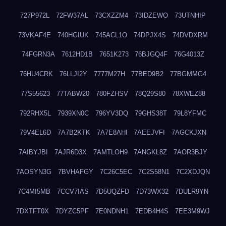
727P972L
72FW37AL
73CXZZM4
73IDZEWO
73UTNHIP
73VKAF4E
740HGIUK
745ACL1O
74DPJX4S
74DVDXRM
74FGRN3A
7612HD1B
7651K273
76BJGQ4F
76G4013Z
76HU4CRK
76LLJI2Y
7777M27H
77BED9B2
77BGMMG4
77S55623
77TABW20
780FZHSV
78Q29S80
78XWEZ88
792RHX5L
7939XN0C
796YV3DQ
79GHS38T
79L8YFMC
79V4EL6D
7A7B2KTK
7A7E8AHI
7AEEJVFI
7AGCKJXN
7AIBYJBI
7AJR6D3X
7AMTLOH9
7ANGKL8Z
7AOR3BJY
7AOSYN3G
7BVHAFGY
7C26C5EC
7C2S58N1
7C2XDJQN
7C4MI5MB
7CCV7IAS
7D5UQZFD
7D73WX32
7DULR9YN
7DXTFT0X
7DYZC5PF
7E0NDNH1
7EDB4H4S
7EE3M9WJ