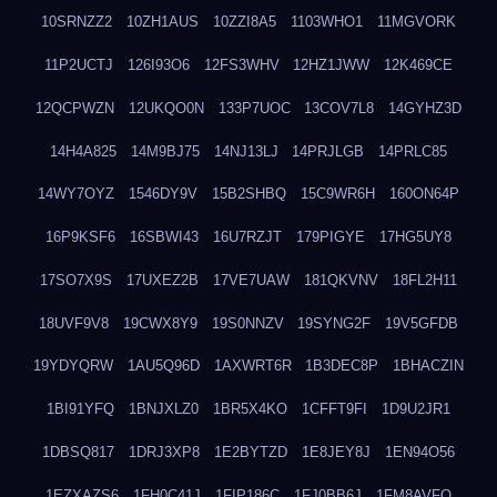
10SRNZZ2
10ZH1AUS
10ZZI8A5
1103WHO1
11MGVORK
11P2UCTJ
126I93O6
12FS3WHV
12HZ1JWW
12K469CE
12QCPWZN
12UKQO0N
133P7UOC
13COV7L8
14GYHZ3D
14H4A825
14M9BJ75
14NJ13LJ
14PRJLGB
14PRLC85
14WY7OYZ
1546DY9V
15B2SHBQ
15C9WR6H
160ON64P
16P9KSF6
16SBWI43
16U7RZJT
179PIGYE
17HG5UY8
17SO7X9S
17UXEZ2B
17VE7UAW
181QKVNV
18FL2H11
18UVF9V8
19CWX8Y9
19S0NNZV
19SYNG2F
19V5GFDB
19YDYQRW
1AU5Q96D
1AXWRT6R
1B3DEC8P
1BHACZIN
1BI91YFQ
1BNJXLZ0
1BR5X4KO
1CFFT9FI
1D9U2JR1
1DBSQ817
1DRJ3XP8
1E2BYTZD
1E8JEY8J
1EN94O56
1EZXAZS6
1FH0C41J
1FIP186C
1FJ0BB6J
1FM8AVFQ