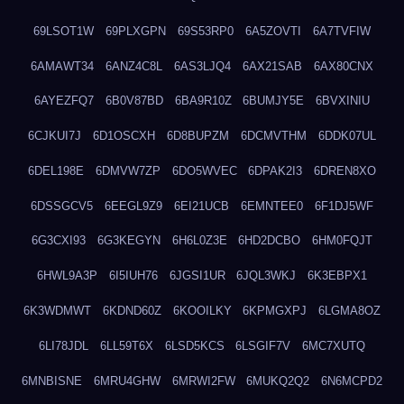
69LSOT1W
69PLXGPN
69S53RP0
6A5ZOVTI
6A7TVFIW
6AMAWT34
6ANZ4C8L
6AS3LJQ4
6AX21SAB
6AX80CNX
6AYEZFQ7
6B0V87BD
6BA9R10Z
6BUMJY5E
6BVXINIU
6CJKUI7J
6D1OSCXH
6D8BUPZM
6DCMVTHM
6DDK07UL
6DEL198E
6DMVW7ZP
6DO5WVEC
6DPAK2I3
6DREN8XO
6DSSGCV5
6EEGL9Z9
6EI21UCB
6EMNTEE0
6F1DJ5WF
6G3CXI93
6G3KEGYN
6H6L0Z3E
6HD2DCBO
6HM0FQJT
6HWL9A3P
6I5IUH76
6JGSI1UR
6JQL3WKJ
6K3EBPX1
6K3WDMWT
6KDND60Z
6KOOILKY
6KPMGXPJ
6LGMA8OZ
6LI78JDL
6LL59T6X
6LSD5KCS
6LSGIF7V
6MC7XUTQ
6MNBISNE
6MRU4GHW
6MRWI2FW
6MUKQ2Q2
6N6MCPD2