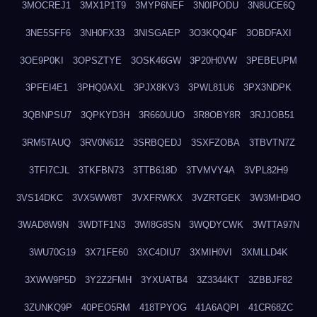
3MOCREJ1
3MX1P1T9
3MYP6NEF
3N0IPODU
3N8UCE6Q
3NE5SFF6
3NH0FX33
3NISGAEP
3O3KQQ4F
3OBDFAXI
3OE9P0KI
3OPSZTYE
3OSK46GW
3P20H0VW
3PEBEUPM
3PFEI4E1
3PHQ0AXL
3PJX8KV3
3PWL81U6
3PX3NDPK
3QBNPSU7
3QPKYD3H
3R660UUO
3R8OBY8R
3RJJOB51
3RM5TAUQ
3RV0N612
3SRBQEDJ
3SXFZOBA
3TBVTN7Z
3TFI7CJL
3TKFBN73
3TTB618D
3TVMVY4A
3VPL82H9
3VS14DKC
3VX5WW8T
3VXFRWKX
3VZRTGEK
3W3MHD4O
3WAD8W9N
3WDTF1N3
3WI8G8SN
3WQDYCWK
3WTTA97N
3WU70G19
3X71FE60
3XC4DIU7
3XMIH0VI
3XMLLD4K
3XWW9P5D
3Y2Z2FMH
3YXUATB4
3Z3344KT
3ZBBJF82
3ZUNKQ9P
40PEO5RM
418TPYOG
41A6AQPI
41CR68ZC