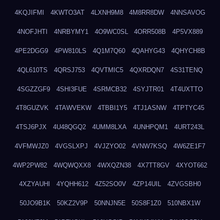
4KQJIFMI
4KWTO3AT
4LXNH9M8
4M8RR8DW
4NNSAVOG
4NOFJHTI
4NRBYMY1
4O9WC0SL
4ORR508B
4P5VX889
4PE2DGG9
4PW810LS
4Q1M7Q60
4QAHYG43
4QHYCH8B
4QL610TS
4QRSJ753
4QVTMIC5
4QXRDQN7
4S31TENQ
4SGZZGF9
4SHI3FUE
4SRMCB32
4SYJTR01
4T4UXTTO
4T8GUZVK
4TAWVEKW
4TBBI1Y5
4TJ1ASNW
4TPTYC45
4TSJ6PJX
4U48QGQ2
4UMM8LXA
4UNHPQM1
4URT243L
4VFMWJZ0
4VGSLXPJ
4VJZYO02
4VNW7KSQ
4W6ZE1F7
4WP2PW82
4WQWQXX8
4WXQZN38
4X7TT8GV
4XYOT662
4XZYAUHI
4YQHH612
4Z52SO0V
4ZP14UIL
4ZVGSBH0
50JO9B1K
50KZ2V9P
50NNJN5E
50S8F1Z0
510NBX1W