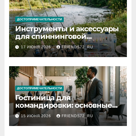
ДОСТОПРИМЕЧАТЕЛЬНОСТИ
Инструменты и аксессуары
для спиннинговой
рыбалки: назначение и
17 ИЮНЯ 2026
FRIENDS72_RU
типы
ДОСТОПРИМЕЧАТЕЛЬНОСТИ
Гостиница для
командировки: основные
критерии выбора
15 ИЮНЯ 2026
FRIENDS72_RU