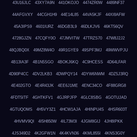
43U16JLC
43XY7A9N
441OKOJO
4474ZR0W
4489NF37
44AFGVXY
44CGH1H9
44E14L85
44VA5KJF
44XI8AFW
45A3IPS9
4601IURZ
46DGB3L9
46DLKJV6
46KT56QV
4728GJZN
47CQFY0O
47JMVITW
47TRZS70
47W8J2J2
48QJBQ0X
49MZ8W4O
49R1GYE9
49SPF3MJ
49WWVPJU
4B13IA3F
4B1N5SGO
4BOKJ6KQ
4C9HCESS
4D64LFAR
4D90P4CC
4DV2LKB3
4DWPQY14
4DYW6NWM
4DZ5J3RQ
4E402GTO
4E4R43JK
4EE6J1ME
4ENC34CO
4F88GRG8
4FDT5ITF
4GHTKFV1
4GJRPJFP
4GLC8SBG
4GOTUJAD
4GTUQOMS
4H5VY3Z1
4HCW1AJA
4HINPU4S
4HSR603T
4HVMV9QI
4I5H850W
4IL73M3I
4JGM8GIJ
4JH8IPKK
4JS349D2
4K2GFW1N
4K4KVN36
4KML855I
4KNS3G0Y