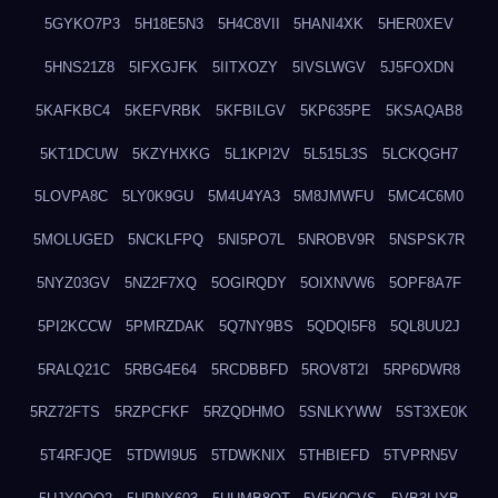
5GYKO7P3
5H18E5N3
5H4C8VII
5HANI4XK
5HER0XEV
5HNS21Z8
5IFXGJFK
5IITXOZY
5IVSLWGV
5J5FOXDN
5KAFKBC4
5KEFVRBK
5KFBILGV
5KP635PE
5KSAQAB8
5KT1DCUW
5KZYHXKG
5L1KPI2V
5L515L3S
5LCKQGH7
5LOVPA8C
5LY0K9GU
5M4U4YA3
5M8JMWFU
5MC4C6M0
5MOLUGED
5NCKLFPQ
5NI5PO7L
5NROBV9R
5NSPSK7R
5NYZ03GV
5NZ2F7XQ
5OGIRQDY
5OIXNVW6
5OPF8A7F
5PI2KCCW
5PMRZDAK
5Q7NY9BS
5QDQI5F8
5QL8UU2J
5RALQ21C
5RBG4E64
5RCDBBFD
5ROV8T2I
5RP6DWR8
5RZ72FTS
5RZPCFKF
5RZQDHMO
5SNLKYWW
5ST3XE0K
5T4RFJQE
5TDWI9U5
5TDWKNIX
5THBIEFD
5TVPRN5V