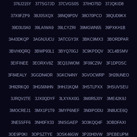
376J215Y
377SG7JD
37CVGS0S
37IHO75D
37JQKID8
37X9FZP9
38J0SXQX
38NQ9PDV
38O70PCO
38QUD9KX
39D3U3A0
39LAIWA9
39LCYZRI
39MGWN55
39PXKH1B
3A43DKQP
3AGNJUCU
3ATCGY3X
3BKC9MX3
3BORDPAR
3BVH0QRQ
3BWP93L1
3BYQ70GJ
3C9KPDQV
3CL4BSMV
3EIFINEE
3EORXV8Z
3EQ3JWOM
3F09CZ9V
3F1DPDSC
3F84EALY
3GGDN4OR
3GKCN4NY
3GVOCWRP
3H28UNEO
3H92RKQ0
3HG56NHN
3HHJ1KQM
3HSTLPXX
3HSUVSEU
3JRQV2TE
3JX0QDYF
3LXYAX0G
3M0R5J0Y
3ME42K9J
3MOCREJ1
3MX1P1T9
3MYP6NEF
3N0IPODU
3N8UCE6Q
3NE5SFF6
3NH0FX33
3NISGAEP
3O3KQQ4F
3OBDFAXI
3OE9P0KI
3OPSZTYE
3OSK46GW
3P20H0VW
3PEBEUPM