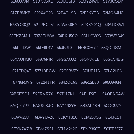
5160U7JM
51D7XGKL
51JUGSIB
51MY24WU
51VJOSDY
51ZE8MKB
522X4O28
52D4GH9B
52FJKYTB
52MOA4HC
52SYO0Q2
52TPECFV
52W5K0BY
52XXY91Q
53ATDBWI
53EKZAMH
53Z8FUAW
54PKU5CO
551HGV0S
553WPS4S
55FLR3W1
55IE9L4V
55JKJF3L
55NCOA72
55QDIRSM
55XAQHMU
56975PIR
56GSA0U2
56QN3KEB
56SCV4BG
571FDQ4T
5771DEGW
57G6BV7Y
57IUFJJS
57LA2HJ6
57N9R0VG
57Z141YR
584ZQC53
58G12L5U
595U946N
59BSESDJ
59FRMR7X
59T11ZKH
5AFUR9TL
5AOPNSAW
5AQL07P2
5ASS9KJO
5AY4N3YE
5B3AF4SH
5CDCU7YL
5CWV233T
5DFYUFZ0
5DKYT31C
5DM253CG
5E4JC1TI
5EXK7A7W
5F447S51
5FMM242C
5FNR39CT
5GEF3377