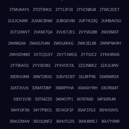
2TMUAAY5
2TOT3HO1
2TT1JPJ0
2TVCNBU8
2TWC2CET
2U1JCAWR
2UABCBNW
2UBGKVBI
2UFYK23Q
2UHBAVSU
2UT1DWVT
2VA5KTQ4
2VUSTJE1
2VY55Q8B
2W29565T
2W496244
2WADJS4M
2WGUIKKG
2WK2EL88
2WNPNKRH
2WV0ZHMD
2X7CQ1SY
2XYTJWGS
2Y7I1IC2
2YKK8NSK
2YT95AO1
2YV3O361
2YXVOCOL
2Z2JNBKZ
2ZAJL9NV
30D5VUM9
30W729OG
31BVSCBT
31L8FP95
31M0MR2X
32AT2VLN
32MATDBP
336RPFHA
33ANXYRH
33CR504T
33DY1V30
33T04ZZ0
3404O7P1
3478760D
34F92RUM
34HYUF3N
34Y7PBO1
357AGF1F
35AF37G3
35HVS0VG
35MJZMAN
35O1QNFZ
36HUTLDS
36NU8MEJ
36U7Y0NR