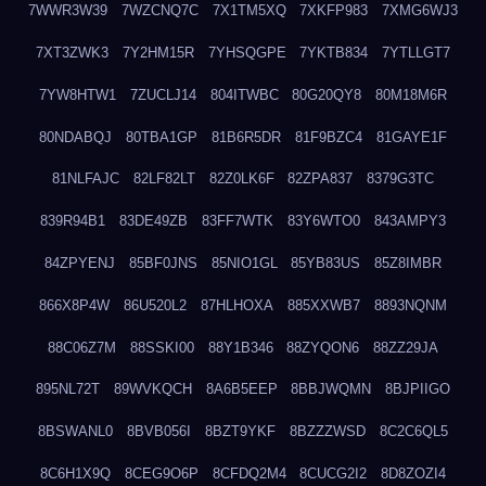
7WWR3W39
7WZCNQ7C
7X1TM5XQ
7XKFP983
7XMG6WJ3
7XT3ZWK3
7Y2HM15R
7YHSQGPE
7YKTB834
7YTLLGT7
7YW8HTW1
7ZUCLJ14
804ITWBC
80G20QY8
80M18M6R
80NDABQJ
80TBA1GP
81B6R5DR
81F9BZC4
81GAYE1F
81NLFAJC
82LF82LT
82Z0LK6F
82ZPA837
8379G3TC
839R94B1
83DE49ZB
83FF7WTK
83Y6WTO0
843AMPY3
84ZPYENJ
85BF0JNS
85NIO1GL
85YB83US
85Z8IMBR
866X8P4W
86U520L2
87HLHOXA
885XXWB7
8893NQNM
88C06Z7M
88SSKI00
88Y1B346
88ZYQON6
88ZZ29JA
895NL72T
89WVKQCH
8A6B5EEP
8BBJWQMN
8BJPIIGO
8BSWANL0
8BVB056I
8BZT9YKF
8BZZZWSD
8C2C6QL5
8C6H1X9Q
8CEG9O6P
8CFDQ2M4
8CUCG2I2
8D8ZOZI4