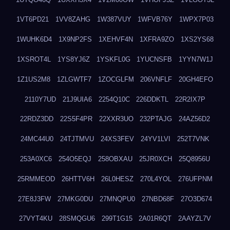
1VT6PD21
1VV8ZAHG
1W387VUY
1WFVB76Y
1WPX7P03
1WUHK6D4
1X9NP2FS
1XEHVF4N
1XFRA9ZO
1XS2YS68
1XSROT4L
1YS8YJ6Z
1YSKFL0G
1YUCNSFB
1YYN7W1J
1Z1US2M8
1ZLGWTF7
1ZOCGLFM
206VNFLF
20GH4EFO
2110Y7UD
21J9UIA6
2254Q10C
226DDKTL
22R2IX7P
22RDZ3DD
22S5F4PR
22XXR3UO
232PTAJG
24AZ56D2
24MC44U0
24TJTMVU
24XS3FEV
24YV1LVI
252T7VNK
253A0XC6
254O5EQJ
258OBXAU
25JR0XCH
25Q8956U
25RMMEOD
26HTTV6H
26L0HESZ
270L4YOL
276UFPNM
27E8J3FW
27MKG0DU
27MNQPU0
27NBD68F
27O3D674
27VYT4KU
28SMQGU6
299T1G15
2A01R6QT
2AAYZL7V