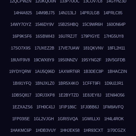
12QCPWZN
12UKQO0N
133P7UOC
13COV7L8
14GYHZ3D
14H4A825
14M9BJ75
14NJ13LJ
14PRJLGB
14PRLC85
14WY7OYZ
1546DY9V
15B2SHBQ
15C9WR6H
160ON64P
16P9KSF6
16SBWI43
16U7RZJT
179PIGYE
17HG5UY8
17SO7X9S
17UXEZ2B
17VE7UAW
181QKVNV
18FL2H11
18UVF9V8
19CWX8Y9
19S0NNZV
19SYNG2F
19V5GFDB
19YDYQRW
1AU5Q96D
1AXWRT6R
1B3DEC8P
1BHACZIN
1BI91YFQ
1BNJXLZ0
1BR5X4KO
1CFFT9FI
1D9U2JR1
1DBSQ817
1DRJ3XP8
1E2BYTZD
1E8JEY8J
1EN94O56
1EZXAZS6
1FH0C41J
1FIP186C
1FJ0BB6J
1FM8AVFQ
1FP03I5E
1GL2VJGH
1GRISVQA
1GWILLXI
1H4L4ROK
1HAKMC6P
1HDB3VUY
1HHJEK58
1HR93CXT
1I70CGZX