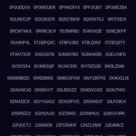
0P2UDQV4
0P3WEUER
0PHNO5Y4
0PPJIUB7
0PUMEZB4
0QLRKCUP
0QO261FR
0QR27BKM
0QV0STGJ
0R7FXEI4
0RCWTWLK
0RH9C3CH
0S284R8O
0S4IXXQE
0S9E2KPP
0SA9HP4L
0T1MPQXC
0T8PUJB2
0T9LQ0SF
0TDEQ0TY
0TWV72OF
0U01AD7B
0U56W7B0
0UDKWD5I
0UELVNFD
0V2IXSF4
0V3N6SQF
0VJAC930
0VY5ZG3D
0W3LZD86
0W58MBQO
0W5D86N5
0W8SOPXW
0WY1BFPQ
0X4GG1J6
0XAANC43
0XI05VVT
0XLR0SZZ
0XW3VGXD
0ZAVTHSI
0ZM4J2CX
0ZVYGAG2
0ZXS0PVO
105XMS37
10LFO9CA
10SRNZZ2
10ZH1AUS
10ZZI8A5
1103WHO1
11MGVORK
11P2UCTJ
126I93O6
12FS3WHV
12HZ1JWW
12K469CE