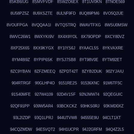
8SKB6IUG
8SMVFVDF
8SWZO6EX
8T1UV0KN
8TNOE569
8U58PZ5Z
8U9XSZTE
8ULNF9FD
8UQ89PM6
8VO5Q2UE
8VOUFPGA
8VQQAA1I
8VTQSTRQ
8WAVTFXG
8WSU0MSW
8WVC26W1
8WXYKI9V
8X4X9YOL
8X79OPDP
8XCY80VZ
8XP25X65
8XX9KYGX
8Y1IYS6J
8YAACL5S
8YKVAXRE
8YM48I9Z
8YPIP6SK
8YSJ7SB8
8YT98V0E
8YTM92ET
8ZC9YBAN
8ZFZMEEQ
8ZPDT42T
8ZYB2DUK
902YJAIU
904RTRGF
90GLHP4O
9151RE2S
91536XNC
91M6TF5C
91S40MFE
927W4109
92D4V1SF
92NJMW74
92QEGUIC
92QF91PP
939W5AR4
93BCKCKZ
93HKS0RJ
93KMD0XZ
93L2IZDP
93Q1LPRJ
944UTVW8
94555E9U
94CLT1XT
94CQZMDW
94E5VQT2
94H1UCPR
94J2GRFM
94Q4Z2L5