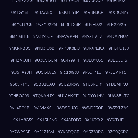
9IQBZSXG
9J0ZRBUV
9J11UAOI
9JA7JOQ9
9JHR89JS
9JKLGY5E
9KBAABXH
9KKHTYIP
9KRBN3CP
9KXDCNY7
9KYCB7O6
9KZY0X2M
9LDELS8R
9LI6FD0X
9LPX29XS
9M408HT8
9N08A9CF
9NAVVPPN
9NAZEVEZ
9NDMZNUZ
9NKKRBUS
9NM3IO8B
9NPDK8EO
9OKXN2KX
9PGFG1J0
9PIZMO0H
9Q3CVGCM
9Q4799TT
9QE0Y05S
9QEDJDIS
9QSFAYJH
9QSGU715
9R3R0930
9R51T71C
9RJEMRTS
9S85RTYJ
9SBD1GAU
9SC20R8W
9TC3RDIY
9TDEMFKU
9THBOC03
9TQKANJX
9U1AHKCF
9UDYO1HV
9UW8EUTC
9VL4EOJB
9VLVMX0I
9W0SDU2O
9WNDZ5OE
9WZXLZA9
9X1M8G59
9X1RL5NO
9X48TOD5
9XJI2XX2
9Y62DJFI
9Y7WP9SF
9YJJZJ6M
9YK3DQGR
9YRZ89RG
9ZO0Q6RC