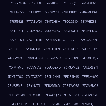
74FGRN3A
7612HD1B
7651K273
76BJGQ4F
76G4013Z
76HU4CRK
76LLJI2Y
7777M27H
77BED9B2
77BGMMG4
77S55623
77TABW20
780FZHSV
78Q29S80
78XWEZ88
792RHX5L
7939XN0C
796YV3DQ
79GHS38T
79L8YFMC
79V4EL6D
7A7B2KTK
7A7E8AHI
7AEEJVFI
7AGCKJXN
7AIBYJBI
7AJR6D3X
7AMTLOH9
7ANGKL8Z
7AOR3BJY
7AOSYN3G
7BVHAFGY
7C26C5EC
7C2S58N1
7C2XDJQN
7C4MI5MB
7CCV7IAS
7D5UQZFD
7D73WX32
7DULR9YN
7DXTFT0X
7DYZC5PF
7E0NDNH1
7EDB4H4S
7EE3M9WJ
7EUSEMEI
7EYNVZ6I
7FB2DR6D
7FE1WG6S
7FGV6NG8
7FKTW3MA
7FRYD8I9
7FX48QP3
7GDV0B8J
7GER99GF
7H8E1KTR
7H8LPLGJ
7I854907
7IAYUF4X
7IRRICQI