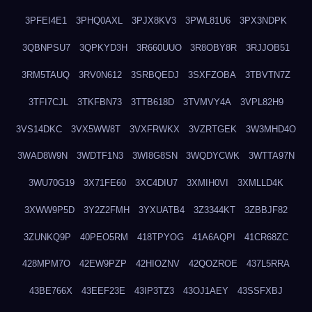
3PFEI4E1
3PHQ0AXL
3PJX8KV3
3PWL81U6
3PX3NDPK
3QBNPSU7
3QPKYD3H
3R660UUO
3R8OBY8R
3RJJOB51
3RM5TAUQ
3RV0N612
3SRBQEDJ
3SXFZOBA
3TBVTN7Z
3TFI7CJL
3TKFBN73
3TTB618D
3TVMVY4A
3VPL82H9
3VS14DKC
3VX5WW8T
3VXFRWKX
3VZRTGEK
3W3MHD4O
3WAD8W9N
3WDTF1N3
3WI8G8SN
3WQDYCWK
3WTTA97N
3WU70G19
3X71FE60
3XC4DIU7
3XMIH0VI
3XMLLD4K
3XWW9P5D
3Y2Z2FMH
3YXUATB4
3Z3344KT
3ZBBJF82
3ZUNKQ9P
40PEO5RM
418TPYOG
41A6AQPI
41CR68ZC
428MPM7O
42EW9PZP
42HIOZNV
42QOZROE
437L5RRA
43BE766X
43EEF23E
43IP3TZ3
43OJ1AEY
43SSFXBJ