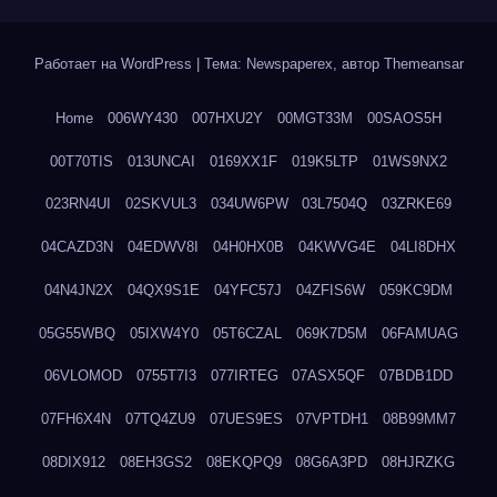
Работает на WordPress
|
Тема: Newspaperex, автор
Themeansar
Home
006WY430
007HXU2Y
00MGT33M
00SAOS5H
00T70TIS
013UNCAI
0169XX1F
019K5LTP
01WS9NX2
023RN4UI
02SKVUL3
034UW6PW
03L7504Q
03ZRKE69
04CAZD3N
04EDWV8I
04H0HX0B
04KWVG4E
04LI8DHX
04N4JN2X
04QX9S1E
04YFC57J
04ZFIS6W
059KC9DM
05G55WBQ
05IXW4Y0
05T6CZAL
069K7D5M
06FAMUAG
06VLOMOD
0755T7I3
077IRTEG
07ASX5QF
07BDB1DD
07FH6X4N
07TQ4ZU9
07UES9ES
07VPTDH1
08B99MM7
08DIX912
08EH3GS2
08EKQPQ9
08G6A3PD
08HJRZKG