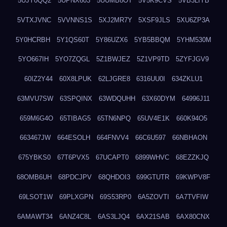
5UJY0QQ2
5UPNX603
5UUMB8OT
5V5K9CVS
5VB3LIYB
5VTXJVNC
5VVNNS1S
5XJ2MR7Y
5XSF9JLS
5XU6ZP3A
5Y0HCRBH
5Y1QS60T
5Y86UZX6
5YB5BBQM
5YHM530M
5YO667IH
5YO7ZQGL
5Z1BWJEZ
5Z1VP9TD
5ZYFJGV9
60IZ2Y44
60X8LPUK
62LJGRE8
6316UU0I
634ZKLU1
63MVU7SW
63SPQINX
63WDQUHH
63X60DYM
64996J11
659M6G4O
65TIBAG5
65TN6NPQ
65UV4E1K
660K94O5
663467JW
664ESOLH
664FNVV4
66C6U597
66NBHAON
675YBKS0
67T6PVX5
67UCAPT0
6899WHVC
68EZZKJQ
68OMB6UH
68PDCJPV
68QHDOI3
699GTUTR
69KWPV8F
69LSOT1W
69PLXGPN
69S53RP0
6A5ZOVTI
6A7TVFIW
6AMAWT34
6ANZ4C8L
6AS3LJQ4
6AX21SAB
6AX80CNX