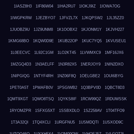
1IASZ8H3
1IF86W04
1IHA2RU7
1IOKJ9IZ
1IOWA7OG
1IWGPKRW
1JEZBYO7
1JFVZL7X
1JKQPSW2
1JL35ZZ0
1JUOBZ9U
1JZ9UNM8
1K1OOBX2
1KJONM1Y
1KJVH227
1KMG68BO
1KQW0D9E
1KUB22OP
1KUC7YQ5
1KVUSEU1
1L0EECVC
1L92C1GM
1LO2KT45
1LVWMXC9
1MF16JX6
1MZGQ4D3
1N3AELFF
1N3R82X5
1NERJOY9
1NIN2DXO
1NIPGIQG
1NTYF4RH
1NZ06F8Q
1OELGBE2
1OUI6BYG
1PET0A5T
1PMAFB0V
1PSGIWB2
1Q3BPV0D
1QBCT8D3
1QMT9XGT
1QWO8TSQ
1QYKS8IF
1RCW99QZ
1RDUWSSK
1RYOMZPR
1SFXG5XT
1SSBXDLO
1SZ258AV
1T04TFO9
1T3A32QI
1TQ4XCLI
1URGFNU5
1USMDQTI
1USXOD9C
1UTQO46Q
1UXXH5X4
1V2M00OW
1VHOFJ5Z
1VLGOT3L