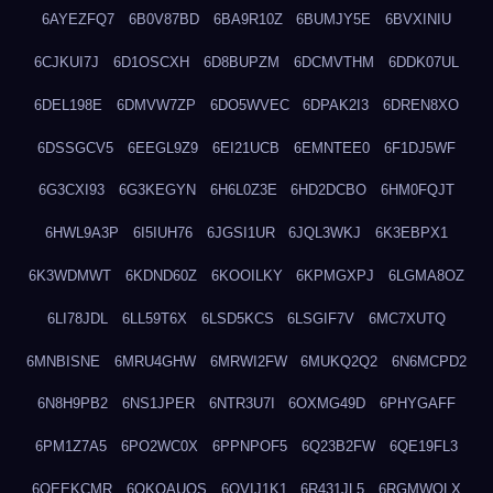
6AYEZFQ7
6B0V87BD
6BA9R10Z
6BUMJY5E
6BVXINIU
6CJKUI7J
6D1OSCXH
6D8BUPZM
6DCMVTHM
6DDK07UL
6DEL198E
6DMVW7ZP
6DO5WVEC
6DPAK2I3
6DREN8XO
6DSSGCV5
6EEGL9Z9
6EI21UCB
6EMNTEE0
6F1DJ5WF
6G3CXI93
6G3KEGYN
6H6L0Z3E
6HD2DCBO
6HM0FQJT
6HWL9A3P
6I5IUH76
6JGSI1UR
6JQL3WKJ
6K3EBPX1
6K3WDMWT
6KDND60Z
6KOOILKY
6KPMGXPJ
6LGMA8OZ
6LI78JDL
6LL59T6X
6LSD5KCS
6LSGIF7V
6MC7XUTQ
6MNBISNE
6MRU4GHW
6MRWI2FW
6MUKQ2Q2
6N6MCPD2
6N8H9PB2
6NS1JPER
6NTR3U7I
6OXMG49D
6PHYGAFF
6PM1Z7A5
6PO2WC0X
6PPNPOF5
6Q23B2FW
6QE19FL3
6QEEKCMR
6QKOAUOS
6QVIJ1K1
6R431JL5
6RGMWOLX