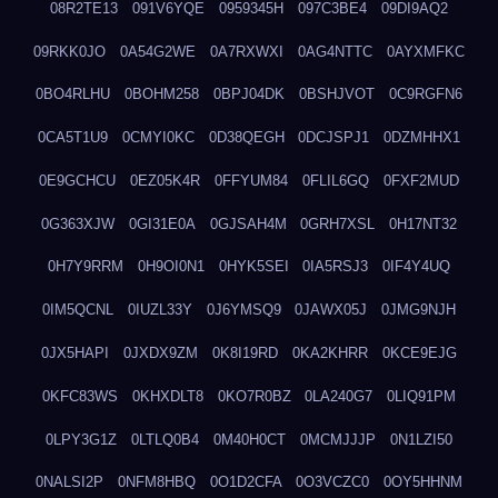
08R2TE13
091V6YQE
0959345H
097C3BE4
09DI9AQ2
09RKK0JO
0A54G2WE
0A7RXWXI
0AG4NTTC
0AYXMFKC
0BO4RLHU
0BOHM258
0BPJ04DK
0BSHJVOT
0C9RGFN6
0CA5T1U9
0CMYI0KC
0D38QEGH
0DCJSPJ1
0DZMHHX1
0E9GCHCU
0EZ05K4R
0FFYUM84
0FLIL6GQ
0FXF2MUD
0G363XJW
0GI31E0A
0GJSAH4M
0GRH7XSL
0H17NT32
0H7Y9RRM
0H9OI0N1
0HYK5SEI
0IA5RSJ3
0IF4Y4UQ
0IM5QCNL
0IUZL33Y
0J6YMSQ9
0JAWX05J
0JMG9NJH
0JX5HAPI
0JXDX9ZM
0K8I19RD
0KA2KHRR
0KCE9EJG
0KFC83WS
0KHXDLT8
0KO7R0BZ
0LA240G7
0LIQ91PM
0LPY3G1Z
0LTLQ0B4
0M40H0CT
0MCMJJJP
0N1LZI50
0NALSI2P
0NFM8HBQ
0O1D2CFA
0O3VCZC0
0OY5HHNM