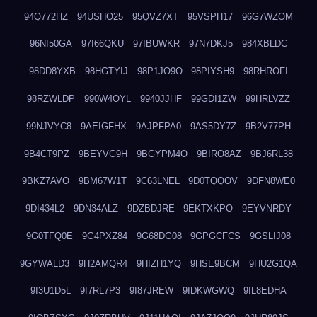
94Q772HZ
94USHO25
95QVZ7XT
95VSPH17
96G7WZOM
96NI50GA
97I66QKU
97IBUWKR
97N7DKJ5
984XBLDC
98DD8YXB
98HGTYIJ
98P1JO9O
98PIYSH9
98RHROFI
98RZWLDP
990W4OYL
9940JJHF
99GDI1ZW
99HRLVZZ
99NJVYC8
9AEIGFHX
9AJPFPA0
9AS5DY7Z
9B2V77PH
9B4CT9PZ
9BEYVG9H
9BGYPM4O
9BIRO8AZ
9BJ6RL38
9BKZ7AVO
9BM67W1T
9C63LNEL
9D0TQQOV
9DFN8WE0
9DI434L2
9DN34ALZ
9DZBDJRE
9EKTXKPO
9EYVNRDY
9G0TFQ0E
9G4PXZ84
9G68DG08
9GPGCFCS
9GSLIJ08
9GYWALD3
9H2AMQR4
9HIZH1YQ
9HSE9BCM
9HU2G1QA
9I3U1D5L
9I7RL7P3
9I87JREW
9IDKWGWQ
9IL8EDHA