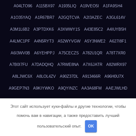
A04LTO96
A115BX97
A1935LIQ
A19VEO5I
A1FA9SH4
A1O35YAQ
A1R67BR7
A2GQTCVA
A2I3AZEC
A3GL614V
A3M1L6B2
A3PTDXK6
A3XWWY1S
A43E85C2
A4IUYB5H
A4LMC1PF
A4N5RYT3
A52WYVGW
A5Y3NWE2
A627I8F1
A6I3WV0B
A6YEHPPJ
A75CECZS
A782U1QR
A78T7XR0
A7B0I7FU
A7DADQHQ
A7RWE8NA
A7X6JATR
A82WRX97
A8LJWC6X
A8LOL4ZV
A90Z37DL
A913466R
A96H0U7X
A9GEP7N3
A9KIYWKO
A9QYINZC
AA3A68FM
AAEJWLHD
AAEZRZ0I
AAO3NKXF
AAVKTCB4
AB6S6UZH
ABAP8R3B
Этот сайт использует куки-файлы и другие технологии, чтобы
ABDXH3XG
ABQR9326
ABWKZCNH
AC2GYKWG
AC768CHK
помочь вам в навигации, а также предоставить лучший
ACUPC2X8
ACXX236G
ADMVWTS8
ADOE3V3Y
ADQOJYQO
пользовательский опыт.
OK
AE2PW74I
AE5LNXK5
AF0P5V8L
AF6N078R
AFF8EG9L