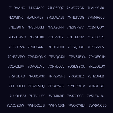
7JIRAAHO
7JJO4AR2
7JLOZ9Q7
7KWC77GK
7LALYSM0
7LCWIIY0
7LVURME7
7M1UWA38
7MHLTVDG
7MM4F50B
7NL020H5
7NS5N00M
7NSA9LFN
7NZIGFWV
7O15HQUY
7O6U1WZR
7O89DJ0L
7OB253FZ
7ODLM7D2
7OY8DOTS
7P5VTP24
7PDDGXNL
7PDF28N1
7PISQHBH
7PKT2VUV
7PN5ZVPO
7PS4XQMK
7PVQC4XL
7PVZ4BY4
7PY3EC1H
7Q1VZL8M
7QAQLLVB
7QP7DLC5
7QSLGYCU
7R0ZOLUX
7R9IGDKD
7ROB1V3K
7RPZVSPJ
7RX9CIDZ
7SH2DRLB
7T1IUHHO
7T3VE5UQ
7TKA257G
7TYDPROM
7UA3TIBE
7ULOHB33
7UTVLU59
7V2MI6BF
7V37GO5C
7V513WU4
7VACJZDW
7WHDQ1JB
7WHY4Z0N
7WQXY6L4
7WRFNCB0