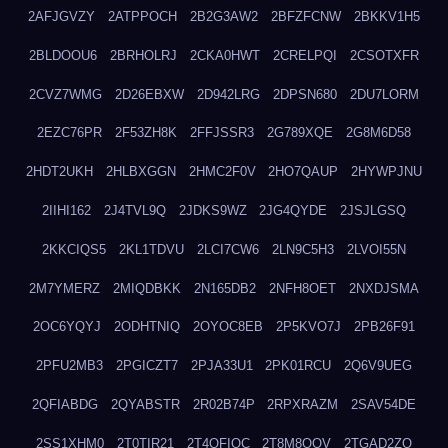
2AFJGVZY
2ATPPOCH
2B2G3AW2
2BFZFCNW
2BKKV1H5
2BLDOOU6
2BRHOLRJ
2CKA0HWT
2CRELPQI
2CSOTXFR
2CVZ7WMG
2D26EBXW
2D942LRG
2DPSN680
2DU7LORM
2EZC76PR
2F53ZH8K
2FFJSSR3
2G789XQE
2G8M6D58
2HDT2UKH
2HLBXGGN
2HMC2F0V
2HO7QAUP
2HYWPJNU
2IIHI162
2J4TVL9Q
2JDKS9WZ
2JG4QYDE
2JSJLGSQ
2KKCIQS5
2KL1TDVU
2LCI7CW6
2LN9C5H3
2LVOI55N
2M7YMERZ
2MIQDBKK
2N165DB2
2NFH8OET
2NXDJSMA
2OC6YQYJ
2ODHTNIQ
2OYOC8EB
2P5KVO7J
2PB26F91
2PFU2MB3
2PGICZT7
2PJA33U1
2PK01RCU
2Q6V9UEG
2QFIABDG
2QYABSTR
2R02B74P
2RPXRAZM
2SAV54DE
2SS1XHM0
2T0TIR21
2T4QFIOC
2T8M8OOV
2TGAD2ZO