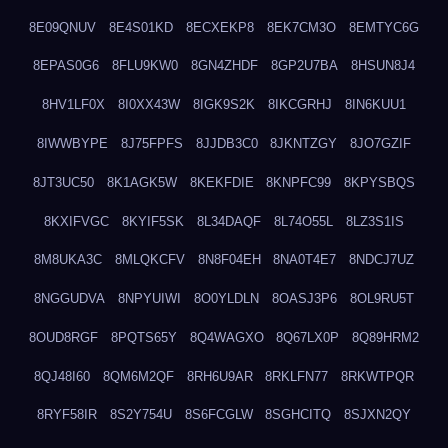
8E09QNUV
8E4S01KD
8ECXEKP8
8EK7CM3O
8EMTYC6G
8EPAS0G6
8FLU9KW0
8GN4ZHDF
8GP2U7BA
8HSUN8J4
8HV1LF0X
8I0XX43W
8IGK9S2K
8IKCGRHJ
8IN6KUU1
8IWWBYPE
8J75FPFS
8JJDB3C0
8JKNTZGY
8JO7GZIF
8JT3UC50
8K1AGK5W
8KEKFDIE
8KNPFC99
8KPYSBQS
8KXIFVGC
8KYIF5SK
8L34DAQF
8L74O55L
8LZ3S1IS
8M8UKA3C
8MLQKCFV
8N8F04EH
8NA0T4E7
8NDCJ7UZ
8NGGUDVA
8NPYUIWI
8O0YLDLN
8OASJ3P6
8OL9RU5T
8OUD8RGF
8PQTS65Y
8Q4WAGXO
8Q67LX0P
8Q89HRM2
8QJ48I60
8QM6M2QF
8RH6U9AR
8RKLFN77
8RKWTPQR
8RYF58IR
8S2Y754U
8S6FCGLW
8SGHCITQ
8SJXN2QY