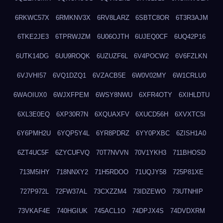
6RKWC57X
6RMKNV3X
6RV8LARZ
6SBTC8OR
6T3R3AJM
6TKE2JE3
6TPRWJZM
6U06OJTH
6UJEQ0CF
6UQ42P16
6UTK14DG
6UU9ROQK
6UZUZF6L
6V4POCW2
6V6FZLKN
6VJVHI57
6VQ1DZQ1
6VZACB5E
6W0V02MY
6W1CRLU0
6WAOIUX0
6WJXFPEM
6WSY8NWU
6XFR4OTY
6XIHLDTU
6XL3E0EQ
6XP30R7N
6XQUAXFV
6XUCD56H
6XVXTC5I
6Y6PMH2U
6YQP5Y4L
6YR8PDRZ
6YY0PXBC
6ZISH1A0
6ZT4UC5F
6ZYCUFVQ
70T7NVVN
70V1YKH3
711BHOSD
713M5IHY
718NNXY2
71H5RDOO
71UQJY58
725P81XE
727P972L
72FW37AL
73CXZZM4
73IDZEWO
73UTNHIP
73VKAF4E
740HGIUK
745ACL1O
74DPJX4S
74DVDXRM