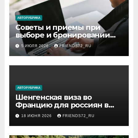
АВТОРУБРИКА
Советы и приемы при
выборе и бронировании
авиабилетов
5 ИЮЛЯ 2026
FRIENDS72_RU
АВТОРУБРИКА
Шенгенская виза во
Францию для россиян в
2026 году: сроки от 3 дней
18 ИЮНЯ 2026
FRIENDS72_RU
и список необходимых
документов