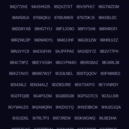
94Q772HZ
94USHO25
95QVZ7XT
95VSPH17
96G7WZOM
96NI50GA
97I66QKU
97IBUWKR
97N7DKJ5
984XBLDC
98DD8YXB
98HGTYIJ
98P1JO9O
98PIYSH9
98RHROFI
98RZWLDP
990W4OYL
9940JJHF
99GDI1ZW
99HRLVZZ
99NJVYC8
9AEIGFHX
9AJPFPA0
9AS5DY7Z
9B2V77PH
9B4CT9PZ
9BEYVG9H
9BGYPM4O
9BIRO8AZ
9BJ6RL38
9BKZ7AVO
9BM67W1T
9C63LNEL
9D0TQQOV
9DFN8WE0
9DI434L2
9DN34ALZ
9DZBDJRE
9EKTXKPO
9EYVNRDY
9G0TFQ0E
9G4PXZ84
9G68DG08
9GPGCFCS
9GSLIJ08
9GYWALD3
9H2AMQR4
9HIZH1YQ
9HSE9BCM
9HU2G1QA
9I3U1D5L
9I7RL7P3
9I87JREW
9IDKWGWQ
9IL8EDHA