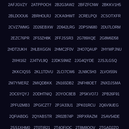
2AFJGVZY
2ATPPOCH
2B2G3AW2
2BFZFCNW
2BKKV1H5
2BLDOOU6
2BRHOLRJ
2CKA0HWT
2CRELPQI
2CSOTXFR
2CVZ7WMG
2D26EBXW
2D942LRG
2DPSN680
2DU7LORM
2EZC76PR
2F53ZH8K
2FFJSSR3
2G789XQE
2G8M6D58
2HDT2UKH
2HLBXGGN
2HMC2F0V
2HO7QAUP
2HYWPJNU
2IIHI162
2J4TVL9Q
2JDKS9WZ
2JG4QYDE
2JSJLGSQ
2KKCIQS5
2KL1TDVU
2LCI7CW6
2LN9C5H3
2LVOI55N
2M7YMERZ
2MIQDBKK
2N165DB2
2NFH8OET
2NXDJSMA
2OC6YQYJ
2ODHTNIQ
2OYOC8EB
2P5KVO7J
2PB26F91
2PFU2MB3
2PGICZT7
2PJA33U1
2PK01RCU
2Q6V9UEG
2QFIABDG
2QYABSTR
2R02B74P
2RPXRAZM
2SAV54DE
2SS1XHM0
2T0TIR21
2T4QFIOC
2T8M8OOV
2TGAD2ZO