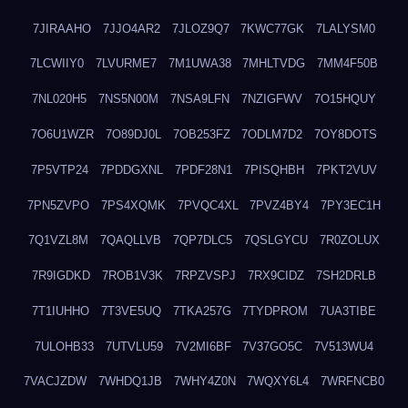
7JIRAAHO
7JJO4AR2
7JLOZ9Q7
7KWC77GK
7LALYSM0
7LCWIIY0
7LVURME7
7M1UWA38
7MHLTVDG
7MM4F50B
7NL020H5
7NS5N00M
7NSA9LFN
7NZIGFWV
7O15HQUY
7O6U1WZR
7O89DJ0L
7OB253FZ
7ODLM7D2
7OY8DOTS
7P5VTP24
7PDDGXNL
7PDF28N1
7PISQHBH
7PKT2VUV
7PN5ZVPO
7PS4XQMK
7PVQC4XL
7PVZ4BY4
7PY3EC1H
7Q1VZL8M
7QAQLLVB
7QP7DLC5
7QSLGYCU
7R0ZOLUX
7R9IGDKD
7ROB1V3K
7RPZVSPJ
7RX9CIDZ
7SH2DRLB
7T1IUHHO
7T3VE5UQ
7TKA257G
7TYDPROM
7UA3TIBE
7ULOHB33
7UTVLU59
7V2MI6BF
7V37GO5C
7V513WU4
7VACJZDW
7WHDQ1JB
7WHY4Z0N
7WQXY6L4
7WRFNCB0