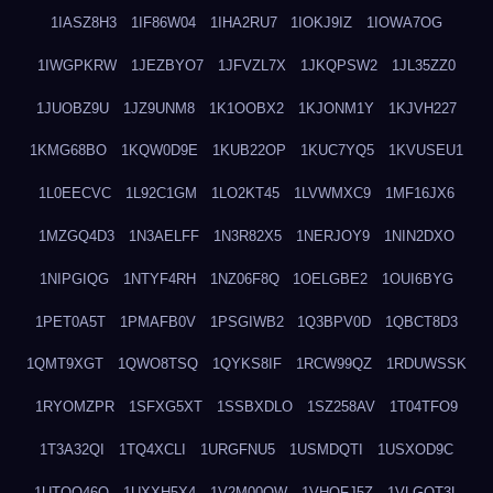
1IASZ8H3
1IF86W04
1IHA2RU7
1IOKJ9IZ
1IOWA7OG
1IWGPKRW
1JEZBYO7
1JFVZL7X
1JKQPSW2
1JL35ZZ0
1JUOBZ9U
1JZ9UNM8
1K1OOBX2
1KJONM1Y
1KJVH227
1KMG68BO
1KQW0D9E
1KUB22OP
1KUC7YQ5
1KVUSEU1
1L0EECVC
1L92C1GM
1LO2KT45
1LVWMXC9
1MF16JX6
1MZGQ4D3
1N3AELFF
1N3R82X5
1NERJOY9
1NIN2DXO
1NIPGIQG
1NTYF4RH
1NZ06F8Q
1OELGBE2
1OUI6BYG
1PET0A5T
1PMAFB0V
1PSGIWB2
1Q3BPV0D
1QBCT8D3
1QMT9XGT
1QWO8TSQ
1QYKS8IF
1RCW99QZ
1RDUWSSK
1RYOMZPR
1SFXG5XT
1SSBXDLO
1SZ258AV
1T04TFO9
1T3A32QI
1TQ4XCLI
1URGFNU5
1USMDQTI
1USXOD9C
1UTQO46Q
1UXXH5X4
1V2M00OW
1VHOFJ5Z
1VLGOT3L