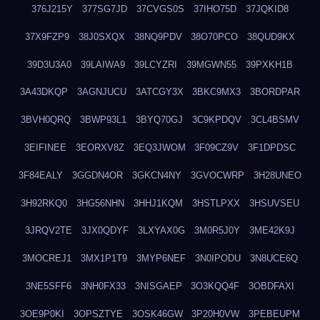
376J215Y
377SG7JD
37CVGS0S
37IHO75D
37JQKID8
37X9FZP9
38J0SXQX
38NQ9PDV
38O70PCO
38QUD9KX
39D3U3A0
39LAIWA9
39LCYZRI
39MGWN55
39PXKH1B
3A43DKQP
3AGNJUCU
3ATCGY3X
3BKC9MX3
3BORDPAR
3BVH0QRQ
3BWP93L1
3BYQ70GJ
3C9KPDQV
3CL4BSMV
3EIFINEE
3EORXV8Z
3EQ3JWOM
3F09CZ9V
3F1DPDSC
3F84EALY
3GGDN4OR
3GKCN4NY
3GVOCWRP
3H28UNEO
3H92RKQ0
3HG56NHN
3HHJ1KQM
3HSTLPXX
3HSUVSEU
3JRQV2TE
3JX0QDYF
3LXYAX0G
3M0R5J0Y
3ME42K9J
3MOCREJ1
3MX1P1T9
3MYP6NEF
3N0IPODU
3N8UCE6Q
3NE5SFF6
3NH0FX33
3NISGAEP
3O3KQQ4F
3OBDFAXI
3OE9P0KI
3OPSZTYE
3OSK46GW
3P20H0VW
3PEBEUPM