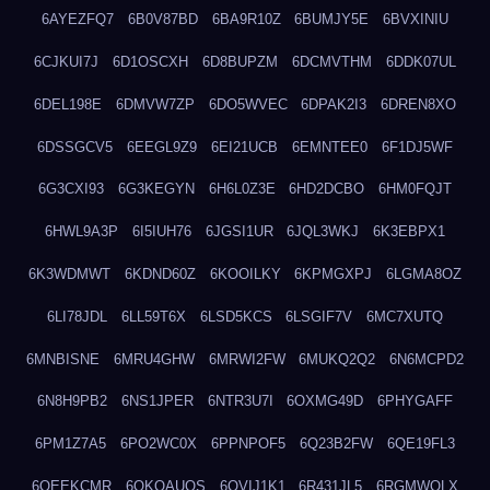
6AYEZFQ7
6B0V87BD
6BA9R10Z
6BUMJY5E
6BVXINIU
6CJKUI7J
6D1OSCXH
6D8BUPZM
6DCMVTHM
6DDK07UL
6DEL198E
6DMVW7ZP
6DO5WVEC
6DPAK2I3
6DREN8XO
6DSSGCV5
6EEGL9Z9
6EI21UCB
6EMNTEE0
6F1DJ5WF
6G3CXI93
6G3KEGYN
6H6L0Z3E
6HD2DCBO
6HM0FQJT
6HWL9A3P
6I5IUH76
6JGSI1UR
6JQL3WKJ
6K3EBPX1
6K3WDMWT
6KDND60Z
6KOOILKY
6KPMGXPJ
6LGMA8OZ
6LI78JDL
6LL59T6X
6LSD5KCS
6LSGIF7V
6MC7XUTQ
6MNBISNE
6MRU4GHW
6MRWI2FW
6MUKQ2Q2
6N6MCPD2
6N8H9PB2
6NS1JPER
6NTR3U7I
6OXMG49D
6PHYGAFF
6PM1Z7A5
6PO2WC0X
6PPNPOF5
6Q23B2FW
6QE19FL3
6QEEKCMR
6QKOAUOS
6QVIJ1K1
6R431JL5
6RGMWOLX