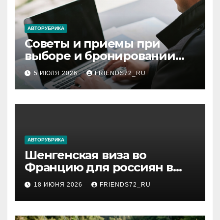
АВТОРУБРИКА
Советы и приемы при
выборе и бронировании
авиабилетов
5 ИЮЛЯ 2026
FRIENDS72_RU
АВТОРУБРИКА
Шенгенская виза во
Францию для россиян в
2026 году: сроки от 3 дней
18 ИЮНЯ 2026
FRIENDS72_RU
и список необходимых
документов