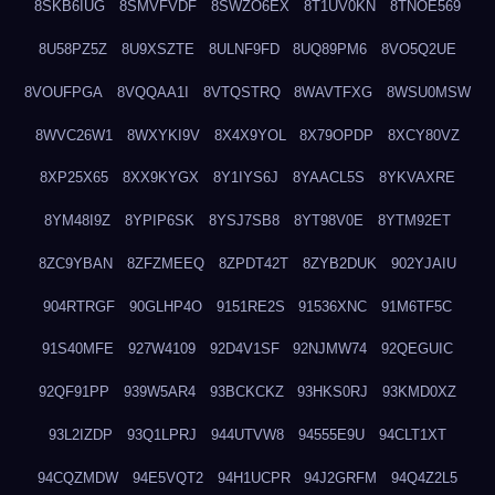
8SKB6IUG
8SMVFVDF
8SWZO6EX
8T1UV0KN
8TNOE569
8U58PZ5Z
8U9XSZTE
8ULNF9FD
8UQ89PM6
8VO5Q2UE
8VOUFPGA
8VQQAA1I
8VTQSTRQ
8WAVTFXG
8WSU0MSW
8WVC26W1
8WXYKI9V
8X4X9YOL
8X79OPDP
8XCY80VZ
8XP25X65
8XX9KYGX
8Y1IYS6J
8YAACL5S
8YKVAXRE
8YM48I9Z
8YPIP6SK
8YSJ7SB8
8YT98V0E
8YTM92ET
8ZC9YBAN
8ZFZMEEQ
8ZPDT42T
8ZYB2DUK
902YJAIU
904RTRGF
90GLHP4O
9151RE2S
91536XNC
91M6TF5C
91S40MFE
927W4109
92D4V1SF
92NJMW74
92QEGUIC
92QF91PP
939W5AR4
93BCKCKZ
93HKS0RJ
93KMD0XZ
93L2IZDP
93Q1LPRJ
944UTVW8
94555E9U
94CLT1XT
94CQZMDW
94E5VQT2
94H1UCPR
94J2GRFM
94Q4Z2L5