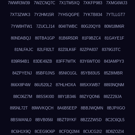
7WWR3W39
7WZCNQ7C
7X1TM5XQ
7XKFP983
7XMG6WJ3
7XT3ZWK3
7Y2HM15R
7YHSQGPE
7YKTB834
7YTLLGT7
7YW8HTW1
7ZUCLJ14
804ITWBC
80G20QY8
80M18M6R
80NDABQJ
80TBA1GP
81B6R5DR
81F9BZC4
81GAYE1F
81NLFAJC
82LF82LT
82Z0LK6F
82ZPA837
8379G3TC
839R94B1
83DE49ZB
83FF7WTK
83Y6WTO0
843AMPY3
84ZPYENJ
85BF0JNS
85NIO1GL
85YB83US
85Z8IMBR
866X8P4W
86U520L2
87HLHOXA
885XXWB7
8893NQNM
88C06Z7M
88SSKI00
88Y1B346
88ZYQON6
88ZZ29JA
895NL72T
89WVKQCH
8A6B5EEP
8BBJWQMN
8BJPIIGO
8BSWANL0
8BVB056I
8BZT9YKF
8BZZZWSD
8C2C6QL5
8C6H1X9Q
8CEG9O6P
8CFDQ2M4
8CUCG2I2
8D8ZOZI4