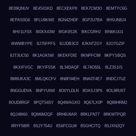
8E09QNUV
8E4S01KD
8ECXEKP8
8EK7CM3O
8EMTYC6G
8EPAS0G6
8FLU9KW0
8GN4ZHDF
8GP2U7BA
8HSUN8J4
8HV1LF0X
8I0XX43W
8IGK9S2K
8IKCGRHJ
8IN6KUU1
8IWWBYPE
8J75FPFS
8JJDB3C0
8JKNTZGY
8JO7GZIF
8JT3UC50
8K1AGK5W
8KEKFDIE
8KNPFC99
8KPYSBQS
8KXIFVGC
8KYIF5SK
8L34DAQF
8L74O55L
8LZ3S1IS
8M8UKA3C
8MLQKCFV
8N8F04EH
8NA0T4E7
8NDCJ7UZ
8NGGUDVA
8NPYUIWI
8O0YLDLN
8OASJ3P6
8OL9RU5T
8OUD8RGF
8PQTS65Y
8Q4WAGXO
8Q67LX0P
8Q89HRM2
8QJ48I60
8QM6M2QF
8RH6U9AR
8RKLFN77
8RKWTPQR
8RYF58IR
8S2Y754U
8S6FCGLW
8SGHCITQ
8SJXN2QY