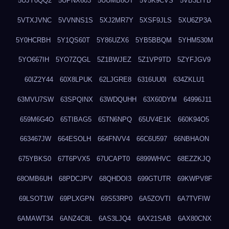
5UJY0QQ2
5UPNX603
5UUMB8OT
5V5K9CVS
5VB3LIYB
5VTXJVNC
5VVNNS1S
5XJ2MR7Y
5XSF9JLS
5XU6ZP3A
5Y0HCRBH
5Y1QS60T
5Y86UZX6
5YB5BBQM
5YHM530M
5YO667IH
5YO7ZQGL
5Z1BWJEZ
5Z1VP9TD
5ZYFJGV9
60IZ2Y44
60X8LPUK
62LJGRE8
6316UU0I
634ZKLU1
63MVU7SW
63SPQINX
63WDQUHH
63X60DYM
64996J11
659M6G4O
65TIBAG5
65TN6NPQ
65UV4E1K
660K94O5
663467JW
664ESOLH
664FNVV4
66C6U597
66NBHAON
675YBKS0
67T6PVX5
67UCAPT0
6899WHVC
68EZZKJQ
68OMB6UH
68PDCJPV
68QHDOI3
699GTUTR
69KWPV8F
69LSOT1W
69PLXGPN
69S53RP0
6A5ZOVTI
6A7TVFIW
6AMAWT34
6ANZ4C8L
6AS3LJQ4
6AX21SAB
6AX80CNX