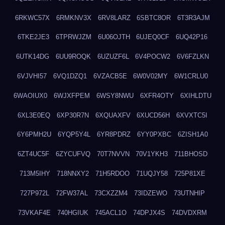
6RKWC57X
6RMKNV3X
6RV8LARZ
6SBTC8OR
6T3R3AJM
6TKE2JE3
6TPRWJZM
6U06OJTH
6UJEQ0CF
6UQ42P16
6UTK14DG
6UU9ROQK
6UZUZF6L
6V4POCW2
6V6FZLKN
6VJVHI57
6VQ1DZQ1
6VZACB5E
6W0V02MY
6W1CRLU0
6WAOIUX0
6WJXFPEM
6WSY8NWU
6XFR4OTY
6XIHLDTU
6XL3E0EQ
6XP30R7N
6XQUAXFV
6XUCD56H
6XVXTC5I
6Y6PMH2U
6YQP5Y4L
6YR8PDRZ
6YY0PXBC
6ZISH1A0
6ZT4UC5F
6ZYCUFVQ
70T7NVVN
70V1YKH3
711BHOSD
713M5IHY
718NNXY2
71H5RDOO
71UQJY58
725P81XE
727P972L
72FW37AL
73CXZZM4
73IDZEWO
73UTNHIP
73VKAF4E
740HGIUK
745ACL1O
74DPJX4S
74DVDXRM