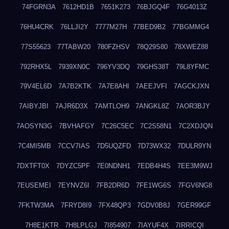
74FGRN3A
7612HD1B
7651K273
76BJGQ4F
76G4013Z
76HU4CRK
76LLJI2Y
7777M27H
77BED9B2
77BGMMG4
77S55623
77TABW20
780FZHSV
78Q29S80
78XWEZ88
792RHX5L
7939XN0C
796YV3DQ
79GHS38T
79L8YFMC
79V4EL6D
7A7B2KTK
7A7E8AHI
7AEEJVFI
7AGCKJXN
7AIBYJBI
7AJR6D3X
7AMTLOH9
7ANGKL8Z
7AOR3BJY
7AOSYN3G
7BVHAFGY
7C26C5EC
7C2S58N1
7C2XDJQN
7C4MI5MB
7CCV7IAS
7D5UQZFD
7D73WX32
7DULR9YN
7DXTFT0X
7DYZC5PF
7E0NDNH1
7EDB4H4S
7EE3M9WJ
7EUSEMEI
7EYNVZ6I
7FB2DR6D
7FE1WG6S
7FGV6NG8
7FKTW3MA
7FRYD8I9
7FX48QP3
7GDV0B8J
7GER99GF
7H8E1KTR
7H8LPLGJ
7I854907
7IAYUF4X
7IRRICQI