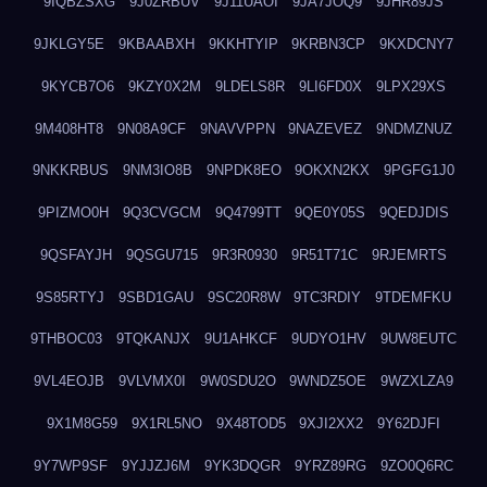
9IQBZSXG
9J0ZRBUV
9J11UAOI
9JA7JOQ9
9JHR89JS
9JKLGY5E
9KBAABXH
9KKHTYIP
9KRBN3CP
9KXDCNY7
9KYCB7O6
9KZY0X2M
9LDELS8R
9LI6FD0X
9LPX29XS
9M408HT8
9N08A9CF
9NAVVPPN
9NAZEVEZ
9NDMZNUZ
9NKKRBUS
9NM3IO8B
9NPDK8EO
9OKXN2KX
9PGFG1J0
9PIZMO0H
9Q3CVGCM
9Q4799TT
9QE0Y05S
9QEDJDIS
9QSFAYJH
9QSGU715
9R3R0930
9R51T71C
9RJEMRTS
9S85RTYJ
9SBD1GAU
9SC20R8W
9TC3RDIY
9TDEMFKU
9THBOC03
9TQKANJX
9U1AHKCF
9UDYO1HV
9UW8EUTC
9VL4EOJB
9VLVMX0I
9W0SDU2O
9WNDZ5OE
9WZXLZA9
9X1M8G59
9X1RL5NO
9X48TOD5
9XJI2XX2
9Y62DJFI
9Y7WP9SF
9YJJZJ6M
9YK3DQGR
9YRZ89RG
9ZO0Q6RC