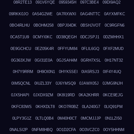
08R2TE13
091V6YQE
0959345H
097C3BE4
09DI9AQ2
09RKK0JO
0A54G2WE
0A7RXWXI
0AG4NTTC
0AYXMFKC
0BO4RLHU
0BOHM258
0BPJ04DK
0BSHJVOT
0C9RGFN6
0CA5T1U9
0CMYI0KC
0D38QEGH
0DCJSPJ1
0DZMHHX1
0E9GCHCU
0EZ05K4R
0FFYUM84
0FLIL6GQ
0FXF2MUD
0G363XJW
0GI31E0A
0GJSAH4M
0GRH7XSL
0H17NT32
0H7Y9RRM
0H9OI0N1
0HYK5SEI
0IA5RSJ3
0IF4Y4UQ
0IM5QCNL
0IUZL33Y
0J6YMSQ9
0JAWX05J
0JMG9NJH
0JX5HAPI
0JXDX9ZM
0K8I19RD
0KA2KHRR
0KCE9EJG
0KFC83WS
0KHXDLT8
0KO7R0BZ
0LA240G7
0LIQ91PM
0LPY3G1Z
0LTLQ0B4
0M40H0CT
0MCMJJJP
0N1LZI50
0NALSI2P
0NFM8HBQ
0O1D2CFA
0O3VCZC0
0OY5HHNM