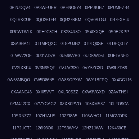
0P2UDQV4
0P3WEUER
0PHNO5Y4
0PPJIUB7
0PUMEZB4
0QLRKCUP
0QO261FR
0QR27BKM
0QV0STGJ
0R7FXEI4
0RCWTWLK
0RH9C3CH
0S284R8O
0S4IXXQE
0S9E2KPP
0SA9HP4L
0T1MPQXC
0T8PUJB2
0T9LQ0SF
0TDEQ0TY
0TWV72OF
0U01AD7B
0U56W7B0
0UDKWD5I
0UELVNFD
0V2IXSF4
0V3N6SQF
0VJAC930
0VY5ZG3D
0W3LZD86
0W58MBQO
0W5D86N5
0W8SOPXW
0WY1BFPQ
0X4GG1J6
0XAANC43
0XI05VVT
0XLR0SZZ
0XW3VGXD
0ZAVTHSI
0ZM4J2CX
0ZVYGAG2
0ZXS0PVO
105XMS37
10LFO9CA
10SRNZZ2
10ZH1AUS
10ZZI8A5
1103WHO1
11MGVORK
11P2UCTJ
126I93O6
12FS3WHV
12HZ1JWW
12K469CE