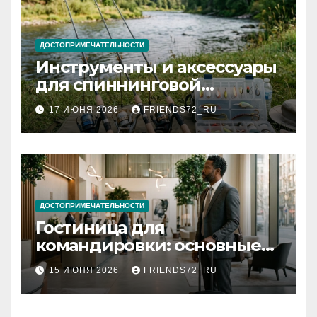
ДОСТОПРИМЕЧАТЕЛЬНОСТИ
Инструменты и аксессуары
для спиннинговой
рыбалки: назначение и
17 ИЮНЯ 2026
FRIENDS72_RU
типы
ДОСТОПРИМЕЧАТЕЛЬНОСТИ
Гостиница для
командировки: основные
критерии выбора
15 ИЮНЯ 2026
FRIENDS72_RU