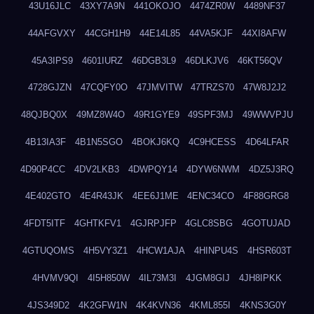
43U16JLC
43XY7A9N
441OKOJO
4474ZR0W
4489NF37
44AFGVXY
44CGH1H9
44E14L85
44VA5KJF
44XI8AFW
45A3IPS9
4601IURZ
46DGB3L9
46DLKJV6
46KT56QV
4728GJZN
47CQFY0O
47JMVITW
47TRZS70
47W8J2J2
48QJBQ0X
49MZ8W4O
49R1GYE9
49SPF3MJ
49WWVPJU
4B13IA3F
4B1N5SGO
4BOKJ6KQ
4C9HCESS
4D64LFAR
4D90P4CC
4DV2LKB3
4DWPQY14
4DYW6NWM
4DZ5J3RQ
4E402GTO
4E4R43JK
4EE6J1ME
4ENC34CO
4F88GRG8
4FDT5ITF
4GHTKFV1
4GJRPJFP
4GLC8SBG
4GOTUJAD
4GTUQOMS
4H5VY3Z1
4HCW1AJA
4HINPU4S
4HSR603T
4HVMV9QI
4I5H850W
4IL73M3I
4JGM8GIJ
4JH8IPKK
4JS349D2
4K2GFW1N
4K4KVN36
4KML855I
4KNS3G0Y