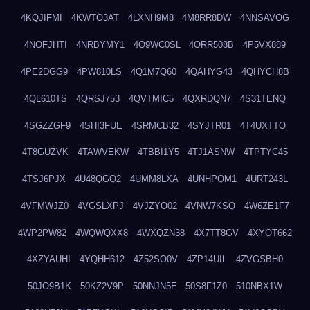
4KQJIFMI
4KWTO3AT
4LXNH9M8
4M8RR8DW
4NNSAVOG
4NOFJHTI
4NRBYMY1
4O9WC0SL
4ORR508B
4P5VX889
4PE2DGG9
4PW810LS
4Q1M7Q60
4QAHYG43
4QHYCH8B
4QL610TS
4QRSJ753
4QVTMIC5
4QXRDQN7
4S31TENQ
4SGZZGF9
4SHI3FUE
4SRMCB32
4SYJTR01
4T4UXTTO
4T8GUZVK
4TAWVEKW
4TBBI1Y5
4TJ1ASNW
4TPTYC45
4TSJ6PJX
4U48QGQ2
4UMM8LXA
4UNHPQM1
4URT243L
4VFMWJZ0
4VGSLXPJ
4VJZYO02
4VNW7KSQ
4W6ZE1F7
4WP2PW82
4WQWQXX8
4WXQZN38
4X7TT8GV
4XYOT662
4XZYAUHI
4YQHH612
4Z52SO0V
4ZP14UIL
4ZVGSBH0
50JO9B1K
50KZ2V9P
50NNJN5E
50S8F1Z0
510NBX1W