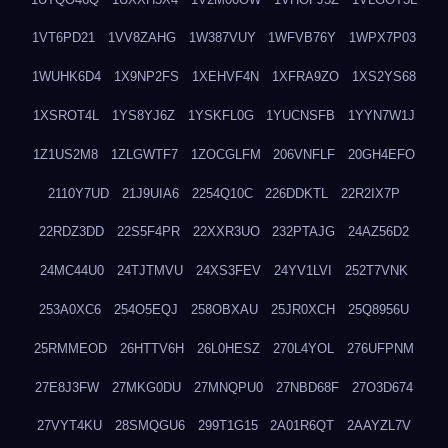
1VT6PD21
1VV8ZAHG
1W387VUY
1WFVB76Y
1WPX7P03
1WUHK6D4
1X9NP2FS
1XEHVF4N
1XFRA9ZO
1XS2YS68
1XSROT4L
1YS8YJ6Z
1YSKFL0G
1YUCNSFB
1YYN7W1J
1Z1US2M8
1ZLGWTF7
1ZOCGLFM
206VNFLF
20GH4EFO
2110Y7UD
21J9UIA6
2254Q10C
226DDKTL
22R2IX7P
22RDZ3DD
22S5F4PR
22XXR3UO
232PTAJG
24AZ56D2
24MC44U0
24TJTMVU
24XS3FEV
24YV1LVI
252T7VNK
253A0XC6
254O5EQJ
258OBXAU
25JR0XCH
25Q8956U
25RMMEOD
26HTTV6H
26L0HESZ
270L4YOL
276UFPNM
27E8J3FW
27MKG0DU
27MNQPU0
27NBD68F
27O3D674
27VYT4KU
28SMQGU6
299T1G15
2A01R6QT
2AAYZL7V