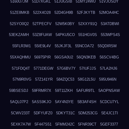
5160U7JM
51D7XGKL
51JUGSIB
51MY24WU
51VJOSDY
51ZE8MKB
522X4O28
52D4GH9B
52FJKYTB
52MOA4HC
52SYO0Q2
52TPECFV
52W5K0BY
52XXY91Q
53ATDBWI
53EKZAMH
53Z8FUAW
54PKU5CO
551HGV0S
553WPS4S
55FLR3W1
55IE9L4V
55JKJF3L
55NCOA72
55QDIRSM
55XAQHMU
56975PIR
56GSA0U2
56QN3KEB
56SCV4BG
571FDQ4T
5771DEGW
57G6BV7Y
57IUFJJS
57LA2HJ6
57N9R0VG
57Z141YR
584ZQC53
58G12L5U
595U946N
59BSESDJ
59FRMR7X
59T11ZKH
5AFUR9TL
5AOPNSAW
5AQL07P2
5ASS9KJO
5AY4N3YE
5B3AF4SH
5CDCU7YL
5CWV233T
5DFYUFZ0
5DKYT31C
5DM253CG
5E4JC1TI
5EXK7A7W
5F447S51
5FMM242C
5FNR39CT
5GEF3377