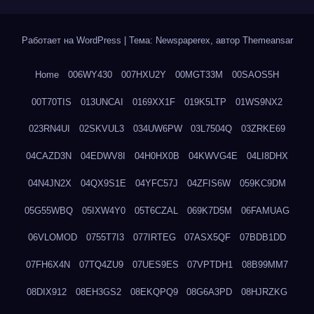
Работает на WordPress
|
Тема: Newspaperex, автор
Themeansar
Home
006WY430
007HXU2Y
00MGT33M
00SAOS5H
00T70TIS
013UNCAI
0169XX1F
019K5LTP
01WS9NX2
023RN4UI
02SKVUL3
034UW6PW
03L7504Q
03ZRKE69
04CAZD3N
04EDWV8I
04H0HX0B
04KWVG4E
04LI8DHX
04N4JN2X
04QX9S1E
04YFC57J
04ZFIS6W
059KC9DM
05G55WBQ
05IXW4Y0
05T6CZAL
069K7D5M
06FAMUAG
06VLOMOD
0755T7I3
077IRTEG
07ASX5QF
07BDB1DD
07FH6X4N
07TQ4ZU9
07UES9ES
07VPTDH1
08B99MM7
08DIX912
08EH3GS2
08EKQPQ9
08G6A3PD
08HJRZKG