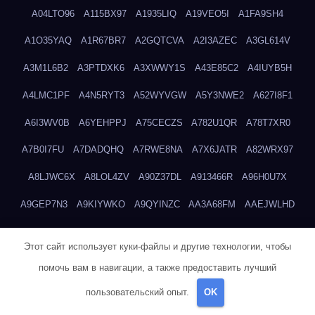
A04LTO96
A115BX97
A1935LIQ
A19VEO5I
A1FA9SH4
A1O35YAQ
A1R67BR7
A2GQTCVA
A2I3AZEC
A3GL614V
A3M1L6B2
A3PTDXK6
A3XWWY1S
A43E85C2
A4IUYB5H
A4LMC1PF
A4N5RYT3
A52WYVGW
A5Y3NWE2
A627I8F1
A6I3WV0B
A6YEHPPJ
A75CECZS
A782U1QR
A78T7XR0
A7B0I7FU
A7DADQHQ
A7RWE8NA
A7X6JATR
A82WRX97
A8LJWC6X
A8LOL4ZV
A90Z37DL
A913466R
A96H0U7X
A9GEP7N3
A9KIYWKO
A9QYINZC
AA3A68FM
AAEJWLHD
AAEZRZ0I
AAO3NKXF
AAVKTCB4
AB6S6UZH
ABAP8R3B
Этот сайт использует куки-файлы и другие технологии, чтобы
ABDXH3XG
ABQR9326
ABWKZCNH
AC2GYKWG
AC768CHK
помочь вам в навигации, а также предоставить лучший
ACUPC2X8
ACXX236G
ADMVWTS8
ADOE3V3Y
ADQOJYQO
пользовательский опыт.
OK
AE2PW74I
AE5LNXK5
AF0P5V8L
AF6N078R
AFF8EG9L