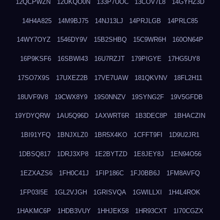
12QCPWZN
12UKQO0N
133P7UOC
13COV7L8
14GYHZ3D
14H4A825
14M9BJ75
14NJ13LJ
14PRJLGB
14PRLC85
14WY7OYZ
1546DY9V
15B2SHBQ
15C9WR6H
160ON64P
16P9KSF6
16SBWI43
16U7RZJT
179PIGYE
17HG5UY8
17SO7X9S
17UXEZ2B
17VE7UAW
181QKVNV
18FL2H11
18UVF9V8
19CWX8Y9
19S0NNZV
19SYNG2F
19V5GFDB
19YDYQRW
1AU5Q96D
1AXWRT6R
1B3DEC8P
1BHACZIN
1BI91YFQ
1BNJXLZ0
1BR5X4KO
1CFFT9FI
1D9U2JR1
1DBSQ817
1DRJ3XP8
1E2BYTZD
1E8JEY8J
1EN94O56
1EZXAZS6
1FH0C41J
1FIP186C
1FJ0BB6J
1FM8AVFQ
1FP03I5E
1GL2VJGH
1GRISVQA
1GWILLXI
1H4L4ROK
1HAKMC6P
1HDB3VUY
1HHJEK58
1HR93CXT
1I70CGZX