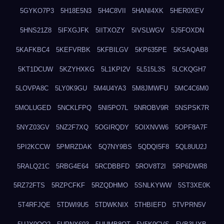
5GYKO7P3
5H18E5N3
5H4C8VII
5HANI4XK
5HER0XEV
5HNS21Z8
5IFXGJFK
5IITXOZY
5IVSLWGV
5J5FOXDN
5KAFKBC4
5KEFVRBK
5KFBILGV
5KP635PE
5KSAQAB8
5KT1DCUW
5KZYHXKG
5L1KPI2V
5L515L3S
5LCKQGH7
5LOVPA8C
5LY0K9GU
5M4U4YA3
5M8JMWFU
5MC4C6M0
5MOLUGED
5NCKLFPQ
5NI5PO7L
5NROBV9R
5NSPSK7R
5NYZ03GV
5NZ2F7XQ
5OGIRQDY
5OIXNVW6
5OPF8A7F
5PI2KCCW
5PMRZDAK
5Q7NY9BS
5QDQI5F8
5QL8UU2J
5RALQ21C
5RBG4E64
5RCDBBFD
5ROV8T2I
5RP6DWR8
5RZ72FTS
5RZPCFKF
5RZQDHMO
5SNLKYWW
5ST3XE0K
5T4RFJQE
5TDWI9U5
5TDWKNIX
5THBIEFD
5TVPRN5V