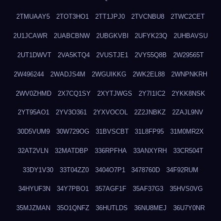
2TMUAAY5
2TOT3HO1
2TT1JPJ0
2TVCNBU8
2TWC2CET
2U1JCAWR
2UABCBNW
2UBGKVBI
2UFYK23Q
2UHBAVSU
2UT1DWVT
2VA5KTQ4
2VUSTJE1
2VY55Q8B
2W29565T
2W496244
2WADJS4M
2WGUIKKG
2WK2EL88
2WNPNKRH
2WV0ZHMD
2X7CQ1SY
2XYTJWGS
2Y7I1IC2
2YKK8NSK
2YT95AO1
2YV3O361
2YXVOCOL
2Z2JNBKZ
2ZAJL9NV
30D5VUM9
30W729OG
31BVSCBT
31L8FP95
31M0MR2X
32AT2VLN
32MATDBP
336RPFHA
33ANXYRH
33CR504T
33DY1V30
33T04ZZ0
3404O7P1
3478760D
34F92RUM
34HYUF3N
34Y7PBO1
357AGF1F
35AF37G3
35HVS0VG
35MJZMAN
35O1QNFZ
36HUTLDS
36NU8MEJ
36U7Y0NR