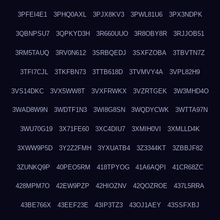
3PFEI4E1
3PHQ0AXL
3PJX8KV3
3PWL81U6
3PX3NDPK
3QBNPSU7
3QPKYD3H
3R660UUO
3R8OBY8R
3RJJOB51
3RM5TAUQ
3RV0N612
3SRBQEDJ
3SXFZOBA
3TBVTN7Z
3TFI7CJL
3TKFBN73
3TTB618D
3TVMVY4A
3VPL82H9
3VS14DKC
3VX5WW8T
3VXFRWKX
3VZRTGEK
3W3MHD4O
3WAD8W9N
3WDTF1N3
3WI8G8SN
3WQDYCWK
3WTTA97N
3WU70G19
3X71FE60
3XC4DIU7
3XMIH0VI
3XMLLD4K
3XWW9P5D
3Y2Z2FMH
3YXUATB4
3Z3344KT
3ZBBJF82
3ZUNKQ9P
40PEO5RM
418TPYOG
41A6AQPI
41CR68ZC
428MPM7O
42EW9PZP
42HIOZNV
42QOZROE
437L5RRA
43BE766X
43EEF23E
43IP3TZ3
43OJ1AEY
43SSFXBJ