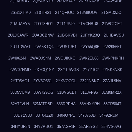
2QFIABDG
2QYABSTR
2R02B74P
2RPXRAZM
2SAV54DE
2SS1XHM0
2T0TIR21
2T4QFIOC
2T8M8OOV
2TGAD2ZO
2TMUAAY5
2TOT3HO1
2TT1JPJ0
2TVCNBU8
2TWC2CET
2U1JCAWR
2UABCBNW
2UBGKVBI
2UFYK23Q
2UHBAVSU
2UT1DWVT
2VA5KTQ4
2VUSTJE1
2VY55Q8B
2W29565T
2W496244
2WADJS4M
2WGUIKKG
2WK2EL88
2WNPNKRH
2WV0ZHMD
2X7CQ1SY
2XYTJWGS
2Y7I1IC2
2YKK8NSK
2YT95AO1
2YV3O361
2YXVOCOL
2Z2JNBKZ
2ZAJL9NV
30D5VUM9
30W729OG
31BVSCBT
31L8FP95
31M0MR2X
32AT2VLN
32MATDBP
336RPFHA
33ANXYRH
33CR504T
33DY1V30
33T04ZZ0
3404O7P1
3478760D
34F92RUM
34HYUF3N
34Y7PBO1
357AGF1F
35AF37G3
35HVS0VG