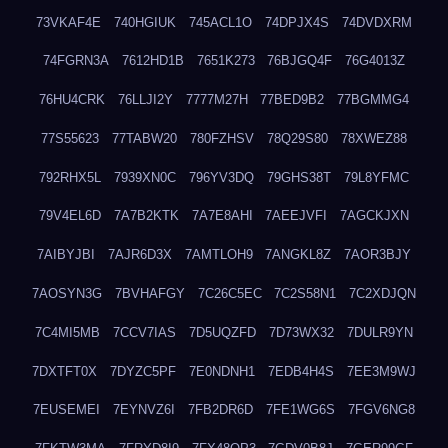
73VKAF4E
740HGIUK
745ACL1O
74DPJX4S
74DVDXRM
74FGRN3A
7612HD1B
7651K273
76BJGQ4F
76G4013Z
76HU4CRK
76LLJI2Y
7777M27H
77BED9B2
77BGMMG4
77S55623
77TABW20
780FZHSV
78Q29S80
78XWEZ88
792RHX5L
7939XN0C
796YV3DQ
79GHS38T
79L8YFMC
79V4EL6D
7A7B2KTK
7A7E8AHI
7AEEJVFI
7AGCKJXN
7AIBYJBI
7AJR6D3X
7AMTLOH9
7ANGKL8Z
7AOR3BJY
7AOSYN3G
7BVHAFGY
7C26C5EC
7C2S58N1
7C2XDJQN
7C4MI5MB
7CCV7IAS
7D5UQZFD
7D73WX32
7DULR9YN
7DXTFT0X
7DYZC5PF
7E0NDNH1
7EDB4H4S
7EE3M9WJ
7EUSEMEI
7EYNVZ6I
7FB2DR6D
7FE1WG6S
7FGV6NG8