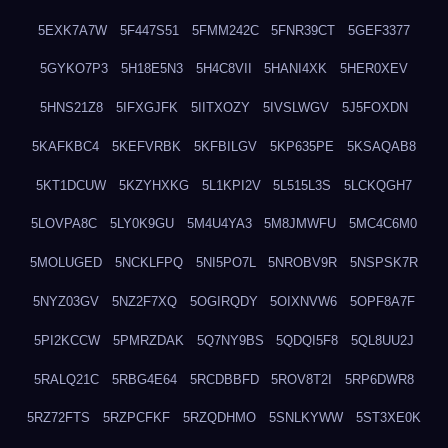
5EXK7A7W
5F447S51
5FMM242C
5FNR39CT
5GEF3377
5GYKO7P3
5H18E5N3
5H4C8VII
5HANI4XK
5HER0XEV
5HNS21Z8
5IFXGJFK
5IITXOZY
5IVSLWGV
5J5FOXDN
5KAFKBC4
5KEFVRBK
5KFBILGV
5KP635PE
5KSAQAB8
5KT1DCUW
5KZYHXKG
5L1KPI2V
5L515L3S
5LCKQGH7
5LOVPA8C
5LY0K9GU
5M4U4YA3
5M8JMWFU
5MC4C6M0
5MOLUGED
5NCKLFPQ
5NI5PO7L
5NROBV9R
5NSPSK7R
5NYZ03GV
5NZ2F7XQ
5OGIRQDY
5OIXNVW6
5OPF8A7F
5PI2KCCW
5PMRZDAK
5Q7NY9BS
5QDQI5F8
5QL8UU2J
5RALQ21C
5RBG4E64
5RCDBBFD
5ROV8T2I
5RP6DWR8
5RZ72FTS
5RZPCFKF
5RZQDHMO
5SNLKYWW
5ST3XE0K