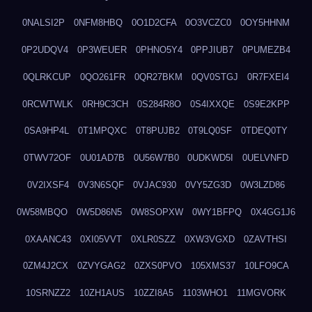
0NALSI2P
0NFM8HBQ
0O1D2CFA
0O3VCZC0
0OY5HHNM
0P2UDQV4
0P3WEUER
0PHNO5Y4
0PPJIUB7
0PUMEZB4
0QLRKCUP
0QO261FR
0QR27BKM
0QV0STGJ
0R7FXEI4
0RCWTWLK
0RH9C3CH
0S284R8O
0S4IXXQE
0S9E2KPP
0SA9HP4L
0T1MPQXC
0T8PUJB2
0T9LQ0SF
0TDEQ0TY
0TWV72OF
0U01AD7B
0U56W7B0
0UDKWD5I
0UELVNFD
0V2IXSF4
0V3N6SQF
0VJAC930
0VY5ZG3D
0W3LZD86
0W58MBQO
0W5D86N5
0W8SOPXW
0WY1BFPQ
0X4GG1J6
0XAANC43
0XI05VVT
0XLR0SZZ
0XW3VGXD
0ZAVTHSI
0ZM4J2CX
0ZVYGAG2
0ZXS0PVO
105XMS37
10LFO9CA
10SRNZZ2
10ZH1AUS
10ZZI8A5
1103WHO1
11MGVORK