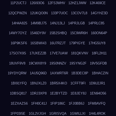
11P2UCTJ
126I93O6
12FS3WHV
12HZ1JWW
12K469CE
12QCPWZN
12UKQO0N
133P7UOC
13COV7L8
14GYHZ3D
14H4A825
14M9BJ75
14NJ13LJ
14PRJLGB
14PRLC85
14WY7OYZ
1546DY9V
15B2SHBQ
15C9WR6H
160ON64P
16P9KSF6
16SBWI43
16U7RZJT
179PIGYE
17HG5UY8
17SO7X9S
17UXEZ2B
17VE7UAW
181QKVNV
18FL2H11
18UVF9V8
19CWX8Y9
19S0NNZV
19SYNG2F
19V5GFDB
19YDYQRW
1AU5Q96D
1AXWRT6R
1B3DEC8P
1BHACZIN
1BI91YFQ
1BNJXLZ0
1BR5X4KO
1CFFT9FI
1D9U2JR1
1DBSQ817
1DRJ3XP8
1E2BYTZD
1E8JEY8J
1EN94O56
1EZXAZS6
1FH0C41J
1FIP186C
1FJ0BB6J
1FM8AVFQ
1FP03I5E
1GL2VJGH
1GRISVQA
1GWILLXI
1H4L4ROK