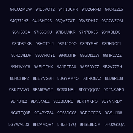
94CQZMDW
94E5VQT2
94H1UCPR
94J2GRFM
94Q4Z2L5
94Q772HZ
94USHO25
95QVZ7XT
95VSPH17
96G7WZOM
96NI50GA
97I66QKU
97IBUWKR
97N7DKJ5
984XBLDC
98DD8YXB
98HGTYIJ
98P1JO9O
98PIYSH9
98RHROFI
98RZWLDP
990W4OYL
9940JJHF
99GDI1ZW
99HRLVZZ
99NJVYC8
9AEIGFHX
9AJPFPA0
9AS5DY7Z
9B2V77PH
9B4CT9PZ
9BEYVG9H
9BGYPM4O
9BIRO8AZ
9BJ6RL38
9BKZ7AVO
9BM67W1T
9C63LNEL
9D0TQQOV
9DFN8WE0
9DI434L2
9DN34ALZ
9DZBDJRE
9EKTXKPO
9EYVNRDY
9G0TFQ0E
9G4PXZ84
9G68DG08
9GPGCFCS
9GSLIJ08
9GYWALD3
9H2AMQR4
9HIZH1YQ
9HSE9BCM
9HU2G1QA