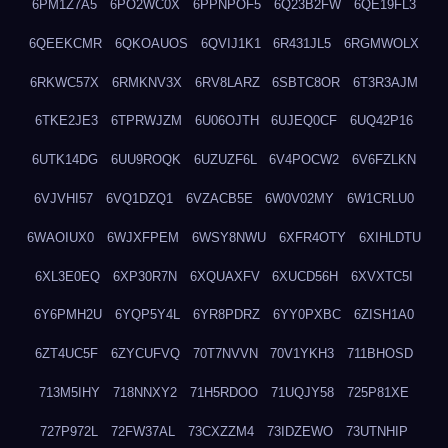
6PM1Z7A5
6PO2WC0X
6PPNPOF5
6Q23B2FW
6QE19FL3
6QEEKCMR
6QKOAUOS
6QVIJ1K1
6R431JL5
6RGMWOLX
6RKWC57X
6RMKNV3X
6RV8LARZ
6SBTC8OR
6T3R3AJM
6TKE2JE3
6TPRWJZM
6U06OJTH
6UJEQ0CF
6UQ42P16
6UTK14DG
6UU9ROQK
6UZUZF6L
6V4POCW2
6V6FZLKN
6VJVHI57
6VQ1DZQ1
6VZACB5E
6W0V02MY
6W1CRLU0
6WAOIUX0
6WJXFPEM
6WSY8NWU
6XFR4OTY
6XIHLDTU
6XL3E0EQ
6XP30R7N
6XQUAXFV
6XUCD56H
6XVXTC5I
6Y6PMH2U
6YQP5Y4L
6YR8PDRZ
6YY0PXBC
6ZISH1A0
6ZT4UC5F
6ZYCUFVQ
70T7NVVN
70V1YKH3
711BHOSD
713M5IHY
718NNXY2
71H5RDOO
71UQJY58
725P81XE
727P972L
72FW37AL
73CXZZM4
73IDZEWO
73UTNHIP