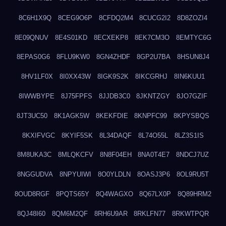
8C6H1X9Q
8CEG9O6P
8CFDQ2M4
8CUCG2I2
8D8ZOZI4
8E09QNUV
8E4S01KD
8ECXEKP8
8EK7CM3O
8EMTYC6G
8EPAS0G6
8FLU9KW0
8GN4ZHDF
8GP2U7BA
8HSUN8J4
8HV1LF0X
8I0XX43W
8IGK9S2K
8IKCGRHJ
8IN6KUU1
8IWWBYPE
8J75FPFS
8JJDB3C0
8JKNTZGY
8JO7GZIF
8JT3UC50
8K1AGK5W
8KEKFDIE
8KNPFC99
8KPYSBQS
8KXIFVGC
8KYIF5SK
8L34DAQF
8L74O55L
8LZ3S1IS
8M8UKA3C
8MLQKCFV
8N8F04EH
8NA0T4E7
8NDCJ7UZ
8NGGUDVA
8NPYUIWI
8O0YLDLN
8OASJ3P6
8OL9RU5T
8OUD8RGF
8PQTS65Y
8Q4WAGXO
8Q67LX0P
8Q89HRM2
8QJ48I60
8QM6M2QF
8RH6U9AR
8RKLFN77
8RKWTPQR