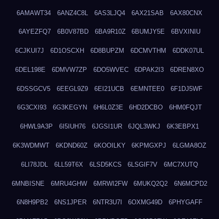
6AMAWT34
6ANZ4C8L
6AS3LJQ4
6AX21SAB
6AX80CNX
6AYEZFQ7
6B0V87BD
6BA9R10Z
6BUMJY5E
6BVXINIU
6CJKUI7J
6D1OSCXH
6D8BUPZM
6DCMVTHM
6DDK07UL
6DEL198E
6DMVW7ZP
6DO5WVEC
6DPAK2I3
6DREN8XO
6DSSGCV5
6EEGL9Z9
6EI21UCB
6EMNTEE0
6F1DJ5WF
6G3CXI93
6G3KEGYN
6H6L0Z3E
6HD2DCBO
6HM0FQJT
6HWL9A3P
6I5IUH76
6JGSI1UR
6JQL3WKJ
6K3EBPX1
6K3WDMWT
6KDND60Z
6KOOILKY
6KPMGXPJ
6LGMA8OZ
6LI78JDL
6LL59T6X
6LSD5KCS
6LSGIF7V
6MC7XUTQ
6MNBISNE
6MRU4GHW
6MRWI2FW
6MUKQ2Q2
6N6MCPD2
6N8H9PB2
6NS1JPER
6NTR3U7I
6OXMG49D
6PHYGAFF