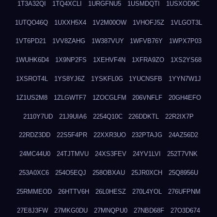
1T3A32QI
1TQ4XCLI
1URGFNU5
1USMDQTI
1USXOD9C
1UTQO46Q
1UXXH5X4
1V2M00OW
1VHOFJ5Z
1VLGOT3L
1VT6PD21
1VV8ZAHG
1W387VUY
1WFVB76Y
1WPX7P03
1WUHK6D4
1X9NP2FS
1XEHVF4N
1XFRA9ZO
1XS2YS68
1XSROT4L
1YS8YJ6Z
1YSKFL0G
1YUCNSFB
1YYN7W1J
1Z1US2M8
1ZLGWTF7
1ZOCGLFM
206VNFLF
20GH4EFO
2110Y7UD
21J9UIA6
2254Q10C
226DDKTL
22R2IX7P
22RDZ3DD
22S5F4PR
22XXR3UO
232PTAJG
24AZ56D2
24MC44U0
24TJTMVU
24XS3FEV
24YV1LVI
252T7VNK
253A0XC6
254O5EQJ
258OBXAU
25JR0XCH
25Q8956U
25RMMEOD
26HTTV6H
26L0HESZ
270L4YOL
276UFPNM
27E8J3FW
27MKG0DU
27MNQPU0
27NBD68F
27O3D674