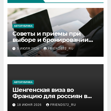
АВТОРУБРИКА
Советы и приемы при
выборе и бронировании
авиабилетов
5 ИЮЛЯ 2026
FRIENDS72_RU
АВТОРУБРИКА
Шенгенская виза во
Францию для россиян в
2026 году: сроки от 3 дней
18 ИЮНЯ 2026
FRIENDS72_RU
и список необходимых