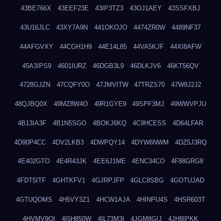
43BE766X
43EEF23E
43IP3TZ3
43OJ1AEY
43SSFXBJ
43U16JLC
43XY7A9N
441OKOJO
4474ZR0W
4489NF37
44AFGVXY
44CGH1H9
44E14L85
44VA5KJF
44XI8AFW
45A3IPS9
4601IURZ
46DGB3L9
46DLKJV6
46KT56QV
4728GJZN
47CQFY0O
47JMVITW
47TRZS70
47W8J2J2
48QJBQ0X
49MZ8W4O
49R1GYE9
49SPF3MJ
49WWVPJU
4B13IA3F
4B1N5SGO
4BOKJ6KQ
4C9HCESS
4D64LFAR
4D90P4CC
4DV2LKB3
4DWPQY14
4DYW6NWM
4DZ5J3RQ
4E402GTO
4E4R43JK
4EE6J1ME
4ENC34CO
4F88GRG8
4FDT5ITF
4GHTKFV1
4GJRPJFP
4GLC8SBG
4GOTUJAD
4GTUQOMS
4H5VY3Z1
4HCW1AJA
4HINPU4S
4HSR603T
4HVMV9QI
4I5H850W
4IL73M3I
4JGM8GIJ
4JH8IPKK