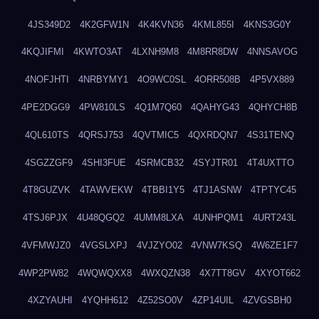
4JS349D2
4K2GFW1N
4K4KVN36
4KML855I
4KNS3G0Y
4KQJIFMI
4KWTO3AT
4LXNH9M8
4M8RR8DW
4NNSAVOG
4NOFJHTI
4NRBYMY1
4O9WC0SL
4ORR508B
4P5VX889
4PE2DGG9
4PW810LS
4Q1M7Q60
4QAHYG43
4QHYCH8B
4QL610TS
4QRSJ753
4QVTMIC5
4QXRDQN7
4S31TENQ
4SGZZGF9
4SHI3FUE
4SRMCB32
4SYJTR01
4T4UXTTO
4T8GUZVK
4TAWVEKW
4TBBI1Y5
4TJ1ASNW
4TPTYC45
4TSJ6PJX
4U48QGQ2
4UMM8LXA
4UNHPQM1
4URT243L
4VFMWJZ0
4VGSLXPJ
4VJZYO02
4VNW7KSQ
4W6ZE1F7
4WP2PW82
4WQWQXX8
4WXQZN38
4X7TT8GV
4XYOT662
4XZYAUHI
4YQHH612
4Z52SO0V
4ZP14UIL
4ZVGSBH0