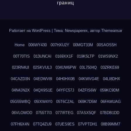
границ
Работает на WordPress
|
Тема: Newspaperex, автор
Themeansar
Home
006WY430
007HXU2Y
00MGT33M
00SAOS5H
00T70TIS
013UNCAI
0169XX1F
019K5LTP
01WS9NX2
023RN4UI
02SKVUL3
034UW6PW
03L7504Q
03ZRKE69
04CAZD3N
04EDWV8I
04H0HX0B
04KWVG4E
04LI8DHX
04N4JN2X
04QX9S1E
04YFC57J
04ZFIS6W
059KC9DM
05G55WBQ
05IXW4Y0
05T6CZAL
069K7D5M
06FAMUAG
06VLOMOD
0755T7I3
077IRTEG
07ASX5QF
07BDB1DD
07FH6X4N
07TQ4ZU9
07UES9ES
07VPTDH1
08B99MM7