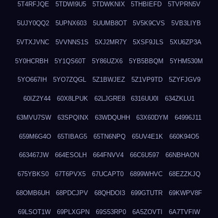
5T4RFJQE
5TDWI9U5
5TDWKNIX
5THBIEFD
5TVPRN5V
5UJY0QQ2
5UPNX603
5UUMB8OT
5V5K9CVS
5VB3LIYB
5VTXJVNC
5VVNNS1S
5XJ2MR7Y
5XSF9JLS
5XU6ZP3A
5Y0HCRBH
5Y1QS60T
5Y86UZX6
5YB5BBQM
5YHM530M
5YO667IH
5YO7ZQGL
5Z1BWJEZ
5Z1VP9TD
5ZYFJGV9
60IZ2Y44
60X8LPUK
62LJGRE8
6316UU0I
634ZKLU1
63MVU7SW
63SPQINX
63WDQUHH
63X60DYM
64996J11
659M6G4O
65TIBAG5
65TN6NPQ
65UV4E1K
660K94O5
663467JW
664ESOLH
664FNVV4
66C6U597
66NBHAON
675YBKS0
67T6PVX5
67UCAPT0
6899WHVC
68EZZKJQ
68OMB6UH
68PDCJPV
68QHDOI3
699GTUTR
69KWPV8F
69LSOT1W
69PLXGPN
69S53RP0
6A5ZOVTI
6A7TVFIW