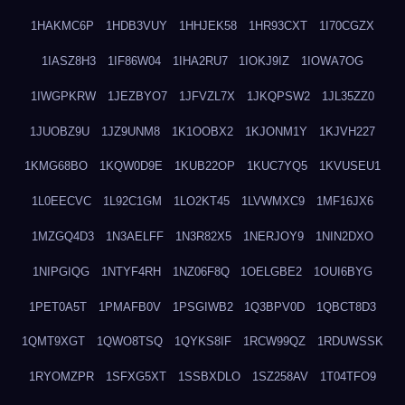
1HAKMC6P
1HDB3VUY
1HHJEK58
1HR93CXT
1I70CGZX
1IASZ8H3
1IF86W04
1IHA2RU7
1IOKJ9IZ
1IOWA7OG
1IWGPKRW
1JEZBYO7
1JFVZL7X
1JKQPSW2
1JL35ZZ0
1JUOBZ9U
1JZ9UNM8
1K1OOBX2
1KJONM1Y
1KJVH227
1KMG68BO
1KQW0D9E
1KUB22OP
1KUC7YQ5
1KVUSEU1
1L0EECVC
1L92C1GM
1LO2KT45
1LVWMXC9
1MF16JX6
1MZGQ4D3
1N3AELFF
1N3R82X5
1NERJOY9
1NIN2DXO
1NIPGIQG
1NTYF4RH
1NZ06F8Q
1OELGBE2
1OUI6BYG
1PET0A5T
1PMAFB0V
1PSGIWB2
1Q3BPV0D
1QBCT8D3
1QMT9XGT
1QWO8TSQ
1QYKS8IF
1RCW99QZ
1RDUWSSK
1RYOMZPR
1SFXG5XT
1SSBXDLO
1SZ258AV
1T04TFO9