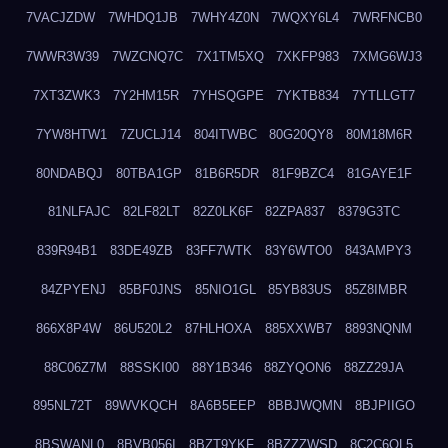
7VACJZDW
7WHDQ1JB
7WHY4Z0N
7WQXY6L4
7WRFNCB0
7WWR3W39
7WZCNQ7C
7X1TM5XQ
7XKFP983
7XMG6WJ3
7XT3ZWK3
7Y2HM15R
7YHSQGPE
7YKTB834
7YTLLGT7
7YW8HTW1
7ZUCLJ14
804ITWBC
80G20QY8
80M18M6R
80NDABQJ
80TBA1GP
81B6R5DR
81F9BZC4
81GAYE1F
81NLFAJC
82LF82LT
82Z0LK6F
82ZPA837
8379G3TC
839R94B1
83DE49ZB
83FF7WTK
83Y6WTO0
843AMPY3
84ZPYENJ
85BF0JNS
85NIO1GL
85YB83US
85Z8IMBR
866X8P4W
86U520L2
87HLHOXA
885XXWB7
8893NQNM
88C06Z7M
88SSKI00
88Y1B346
88ZYQON6
88ZZ29JA
895NL72T
89WVKQCH
8A6B5EEP
8BBJWQMN
8BJPIIGO
8BSWANL0
8BVB056I
8BZT9YKF
8BZZZWSD
8C2C6QL5