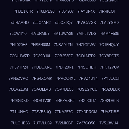
7FKTW3MA
7FRYD8I9
7FX48QP3
7GDV0B8J
7GER99GF
7H8E1KTR
7H8LPLGJ
7I854907
7IAYUF4X
7IRRICQI
7JIRAAHO
7JJO4AR2
7JLOZ9Q7
7KWC77GK
7LALYSM0
7LCWIIY0
7LVURME7
7M1UWA38
7MHLTVDG
7MM4F50B
7NL020H5
7NS5N00M
7NSA9LFN
7NZIGFWV
7O15HQUY
7O6U1WZR
7O89DJ0L
7OB253FZ
7ODLM7D2
7OY8DOTS
7P5VTP24
7PDDGXNL
7PDF28N1
7PISQHBH
7PKT2VUV
7PN5ZVPO
7PS4XQMK
7PVQC4XL
7PVZ4BY4
7PY3EC1H
7Q1VZL8M
7QAQLLVB
7QP7DLC5
7QSLGYCU
7R0ZOLUX
7R9IGDKD
7ROB1V3K
7RPZVSPJ
7RX9CIDZ
7SH2DRLB
7T1IUHHO
7T3VE5UQ
7TKA257G
7TYDPROM
7UA3TIBE
7ULOHB33
7UTVLU59
7V2MI6BF
7V37GO5C
7V513WU4