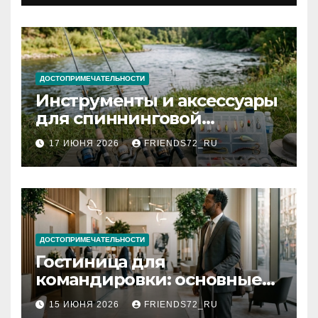
документов
ДОСТОПРИМЕЧАТЕЛЬНОСТИ
Инструменты и аксессуары
для спиннинговой
рыбалки: назначение и
17 ИЮНЯ 2026
FRIENDS72_RU
типы
ДОСТОПРИМЕЧАТЕЛЬНОСТИ
Гостиница для
командировки: основные
критерии выбора
15 ИЮНЯ 2026
FRIENDS72_RU