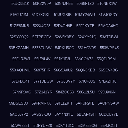
50JO9B1K
50KZ2V9P
50NNJN5E
50S8F1Z0
510NBX1W
5160U7JM
51D7XGKL
51JUGSIB
51MY24WU
51VJOSDY
51ZE8MKB
522X4O28
52D4GH9B
52FJKYTB
52MOA4HC
52SYO0Q2
52TPECFV
52W5K0BY
52XXY91Q
53ATDBWI
53EKZAMH
53Z8FUAW
54PKU5CO
551HGV0S
553WPS4S
55FLR3W1
55IE9L4V
55JKJF3L
55NCOA72
55QDIRSM
55XAQHMU
56975PIR
56GSA0U2
56QN3KEB
56SCV4BG
571FDQ4T
5771DEGW
57G6BV7Y
57IUFJJS
57LA2HJ6
57N9R0VG
57Z141YR
584ZQC53
58G12L5U
595U946N
59BSESDJ
59FRMR7X
59T11ZKH
5AFUR9TL
5AOPNSAW
5AQL07P2
5ASS9KJO
5AY4N3YE
5B3AF4SH
5CDCU7YL
5CWV233T
5DFYUFZ0
5DKYT31C
5DM253CG
5E4JC1TI