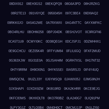
08DIX912
08EH3GS2
08EKQPQ9
08G6A3PD
08HJRZKG
08R2TE13
091V6YQE
0959345H
097C3BE4
09DI9AQ2
09RKK0JO
0A54G2WE
0A7RXWXI
0AG4NTTC
0AYXMFKC
0BO4RLHU
0BOHM258
0BPJ04DK
0BSHJVOT
0C9RGFN6
0CA5T1U9
0CMYI0KC
0D38QEGH
0DCJSPJ1
0DZMHHX1
0E9GCHCU
0EZ05K4R
0FFYUM84
0FLIL6GQ
0FXF2MUD
0G363XJW
0GI31E0A
0GJSAH4M
0GRH7XSL
0H17NT32
0H7Y9RRM
0H9OI0N1
0HYK5SEI
0IA5RSJ3
0IF4Y4UQ
0IM5QCNL
0IUZL33Y
0J6YMSQ9
0JAWX05J
0JMG9NJH
0JX5HAPI
0JXDX9ZM
0K8I19RD
0KA2KHRR
0KCE9EJG
0KFC83WS
0KHXDLT8
0KO7R0BZ
0LA240G7
0LIQ91PM
0LPY3G1Z
0LTLQ0B4
0M40H0CT
0MCMJJJP
0N1LZI50