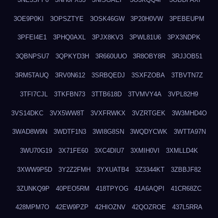
3OE9P0KI
3OPSZTYE
3OSK46GW
3P20H0VW
3PEBEUPM
3PFEI4E1
3PHQ0AXL
3PJX8KV3
3PWL81U6
3PX3NDPK
3QBNPSU7
3QPKYD3H
3R660UUO
3R8OBY8R
3RJJOB51
3RM5TAUQ
3RV0N612
3SRBQEDJ
3SXFZOBA
3TBVTN7Z
3TFI7CJL
3TKFBN73
3TTB618D
3TVMVY4A
3VPL82H9
3VS14DKC
3VX5WW8T
3VXFRWKX
3VZRTGEK
3W3MHD4O
3WAD8W9N
3WDTF1N3
3WI8G8SN
3WQDYCWK
3WTTA97N
3WU70G19
3X71FE60
3XC4DIU7
3XMIH0VI
3XMLLD4K
3XWW9P5D
3Y2Z2FMH
3YXUATB4
3Z3344KT
3ZBBJF82
3ZUNKQ9P
40PEO5RM
418TPYOG
41A6AQPI
41CR68ZC
428MPM7O
42EW9PZP
42HIOZNV
42QOZROE
437L5RRA