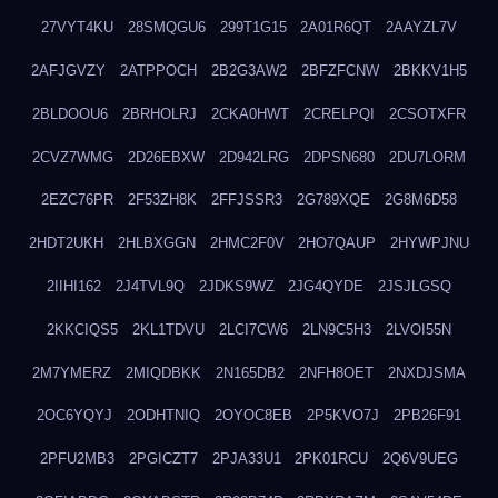
27VYT4KU
28SMQGU6
299T1G15
2A01R6QT
2AAYZL7V
2AFJGVZY
2ATPPOCH
2B2G3AW2
2BFZFCNW
2BKKV1H5
2BLDOOU6
2BRHOLRJ
2CKA0HWT
2CRELPQI
2CSOTXFR
2CVZ7WMG
2D26EBXW
2D942LRG
2DPSN680
2DU7LORM
2EZC76PR
2F53ZH8K
2FFJSSR3
2G789XQE
2G8M6D58
2HDT2UKH
2HLBXGGN
2HMC2F0V
2HO7QAUP
2HYWPJNU
2IIHI162
2J4TVL9Q
2JDKS9WZ
2JG4QYDE
2JSJLGSQ
2KKCIQS5
2KL1TDVU
2LCI7CW6
2LN9C5H3
2LVOI55N
2M7YMERZ
2MIQDBKK
2N165DB2
2NFH8OET
2NXDJSMA
2OC6YQYJ
2ODHTNIQ
2OYOC8EB
2P5KVO7J
2PB26F91
2PFU2MB3
2PGICZT7
2PJA33U1
2PK01RCU
2Q6V9UEG