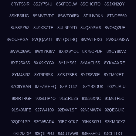
8RYF58IR
8S2Y754U
8S6FCGLW
8SGHCITQ
8SJXN2QY
8SKB6IUG
8SMVFVDF
8SWZO6EX
8T1UV0KN
8TNOE569
8U58PZ5Z
8U9XSZTE
8ULNF9FD
8UQ89PM6
8VO5Q2UE
8VOUFPGA
8VQQAA1I
8VTQSTRQ
8WAVTFXG
8WSU0MSW
8WVC26W1
8WXYKI9V
8X4X9YOL
8X79OPDP
8XCY80VZ
8XP25X65
8XX9KYGX
8Y1IYS6J
8YAACL5S
8YKVAXRE
8YM48I9Z
8YPIP6SK
8YSJ7SB8
8YT98V0E
8YTM92ET
8ZC9YBAN
8ZFZMEEQ
8ZPDT42T
8ZYB2DUK
902YJAIU
904RTRGF
90GLHP4O
9151RE2S
91536XNC
91M6TF5C
91S40MFE
927W4109
92D4V1SF
92NJMW74
92QEGUIC
92QF91PP
939W5AR4
93BCKCKZ
93HKS0RJ
93KMD0XZ
93L2IZDP
93Q1LPRJ
944UTVW8
94555E9U
94CLT1XT