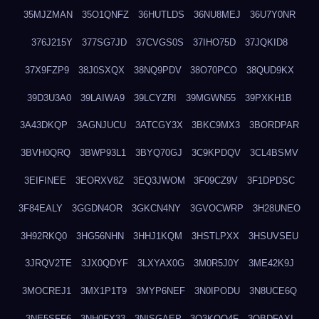
35MJZMAN
35O1QNFZ
36HUTLDS
36NU8MEJ
36U7Y0NR
376J215Y
377SG7JD
37CVGS0S
37IHO75D
37JQKID8
37X9FZP9
38J0SXQX
38NQ9PDV
38O70PCO
38QUD9KX
39D3U3A0
39LAIWA9
39LCYZRI
39MGWN55
39PXKH1B
3A43DKQP
3AGNJUCU
3ATCGY3X
3BKC9MX3
3BORDPAR
3BVH0QRQ
3BWP93L1
3BYQ70GJ
3C9KPDQV
3CL4BSMV
3EIFINEE
3EORXV8Z
3EQ3JWOM
3F09CZ9V
3F1DPDSC
3F84EALY
3GGDN4OR
3GKCN4NY
3GVOCWRP
3H28UNEO
3H92RKQ0
3HG56NHN
3HHJ1KQM
3HSTLPXX
3HSUVSEU
3JRQV2TE
3JX0QDYF
3LXYAX0G
3M0R5J0Y
3ME42K9J
3MOCREJ1
3MX1P1T9
3MYP6NEF
3N0IPODU
3N8UCE6Q
3NE5SFF6
3NH0FX33
3NISGAEP
3O3KQQ4F
3OBDFAXI