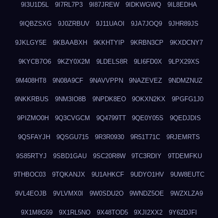
9I3U1D5L
9I7RL7P3
9I87JREW
9IDKWGWQ
9IL8EDHA
9IQBZSXG
9J0ZRBUV
9J11UAOI
9JA7JOQ9
9JHR89JS
9JKLGY5E
9KBAABXH
9KKHTYIP
9KRBN3CP
9KXDCNY7
9KYCB7O6
9KZY0X2M
9LDELS8R
9LI6FD0X
9LPX29XS
9M408HT8
9N08A9CF
9NAVVPPN
9NAZEVEZ
9NDMZNUZ
9NKKRBUS
9NM3IO8B
9NPDK8EO
9OKXN2KX
9PGFG1J0
9PIZMO0H
9Q3CVGCM
9Q4799TT
9QE0Y05S
9QEDJDIS
9QSFAYJH
9QSGU715
9R3R0930
9R51T71C
9RJEMRTS
9S85RTYJ
9SBD1GAU
9SC20R8W
9TC3RDIY
9TDEMFKU
9THBOC03
9TQKANJX
9U1AHKCF
9UDYO1HV
9UW8EUTC
9VL4EOJB
9VLVMX0I
9W0SDU2O
9WNDZ5OE
9WZXLZA9
9X1M8G59
9X1RL5NO
9X48TOD5
9XJI2XX2
9Y62DJFI