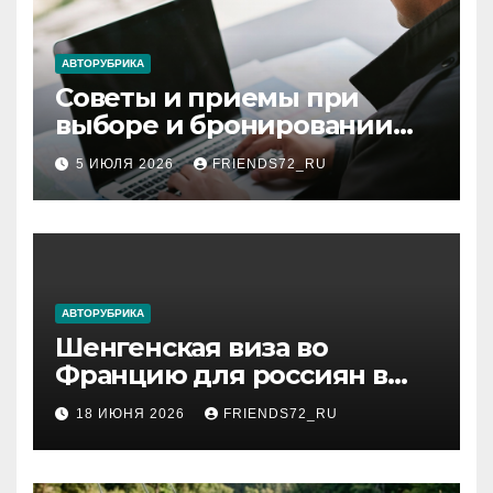
АВТОРУБРИКА
Советы и приемы при
выборе и бронировании
авиабилетов
5 ИЮЛЯ 2026
FRIENDS72_RU
АВТОРУБРИКА
Шенгенская виза во
Францию для россиян в
2026 году: сроки от 3 дней
18 ИЮНЯ 2026
FRIENDS72_RU
и список необходимых
документов