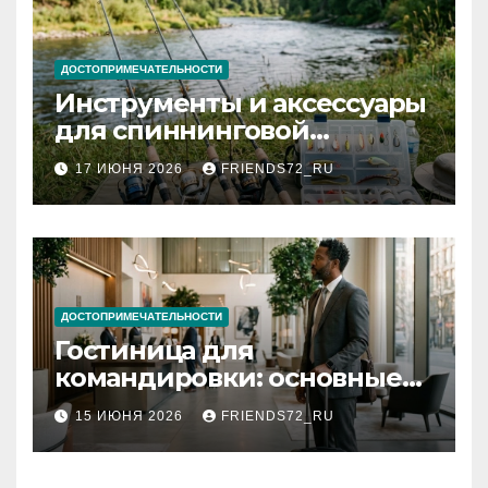
ДОСТОПРИМЕЧАТЕЛЬНОСТИ
Инструменты и аксессуары
для спиннинговой
рыбалки: назначение и
17 ИЮНЯ 2026
FRIENDS72_RU
типы
ДОСТОПРИМЕЧАТЕЛЬНОСТИ
Гостиница для
командировки: основные
критерии выбора
15 ИЮНЯ 2026
FRIENDS72_RU