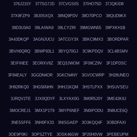
376J215Y
377SG7JD
37CVGS0S
37IHO75D
37JQKID8
37X9FZP9
38J0SXQX
38NQ9PDV
38O70PCO
38QUD9KX
39D3U3A0
39LAIWA9
39LCYZRI
39MGWN55
39PXKH1B
3A43DKQP
3AGNJUCU
3ATCGY3X
3BKC9MX3
3BORDPAR
3BVH0QRQ
3BWP93L1
3BYQ70GJ
3C9KPDQV
3CL4BSMV
3EIFINEE
3EORXV8Z
3EQ3JWOM
3F09CZ9V
3F1DPDSC
3F84EALY
3GGDN4OR
3GKCN4NY
3GVOCWRP
3H28UNEO
3H92RKQ0
3HG56NHN
3HHJ1KQM
3HSTLPXX
3HSUVSEU
3JRQV2TE
3JX0QDYF
3LXYAX0G
3M0R5J0Y
3ME42K9J
3MOCREJ1
3MX1P1T9
3MYP6NEF
3N0IPODU
3N8UCE6Q
3NE5SFF6
3NH0FX33
3NISGAEP
3O3KQQ4F
3OBDFAXI
3OE9P0KI
3OPSZTYE
3OSK46GW
3P20H0VW
3PEBEUPM