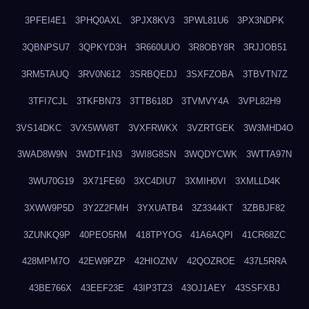
3PFEI4E1
3PHQ0AXL
3PJX8KV3
3PWL81U6
3PX3NDPK
3QBNPSU7
3QPKYD3H
3R660UUO
3R8OBY8R
3RJJOB51
3RM5TAUQ
3RV0N612
3SRBQEDJ
3SXFZOBA
3TBVTN7Z
3TFI7CJL
3TKFBN73
3TTB618D
3TVMVY4A
3VPL82H9
3VS14DKC
3VX5WW8T
3VXFRWKX
3VZRTGEK
3W3MHD4O
3WAD8W9N
3WDTF1N3
3WI8G8SN
3WQDYCWK
3WTTA97N
3WU70G19
3X71FE60
3XC4DIU7
3XMIH0VI
3XMLLD4K
3XWW9P5D
3Y2Z2FMH
3YXUATB4
3Z3344KT
3ZBBJF82
3ZUNKQ9P
40PEO5RM
418TPYOG
41A6AQPI
41CR68ZC
428MPM7O
42EW9PZP
42HIOZNV
42QOZROE
437L5RRA
43BE766X
43EEF23E
43IP3TZ3
43OJ1AEY
43SSFXBJ