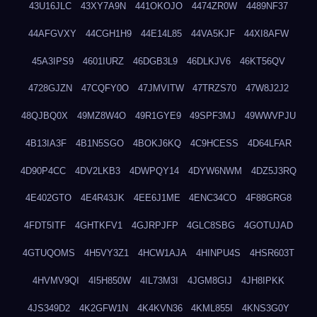
43U16JLC
43XY7A9N
441OKOJO
4474ZR0W
4489NF37
44AFGVXY
44CGH1H9
44E14L85
44VA5KJF
44XI8AFW
45A3IPS9
4601IURZ
46DGB3L9
46DLKJV6
46KT56QV
4728GJZN
47CQFY0O
47JMVITW
47TRZS70
47W8J2J2
48QJBQ0X
49MZ8W4O
49R1GYE9
49SPF3MJ
49WWVPJU
4B13IA3F
4B1N5SGO
4BOKJ6KQ
4C9HCESS
4D64LFAR
4D90P4CC
4DV2LKB3
4DWPQY14
4DYW6NWM
4DZ5J3RQ
4E402GTO
4E4R43JK
4EE6J1ME
4ENC34CO
4F88GRG8
4FDT5ITF
4GHTKFV1
4GJRPJFP
4GLC8SBG
4GOTUJAD
4GTUQOMS
4H5VY3Z1
4HCW1AJA
4HINPU4S
4HSR603T
4HVMV9QI
4I5H850W
4IL73M3I
4JGM8GIJ
4JH8IPKK
4JS349D2
4K2GFW1N
4K4KVN36
4KML855I
4KNS3G0Y