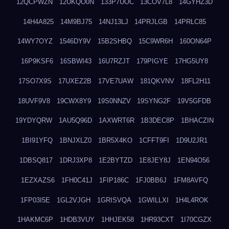
12QCPWZN
12UKQO0N
133P7UOC
13COV7L8
14GYHZ3D
14H4A825
14M9BJ75
14NJ13LJ
14PRJLGB
14PRLC85
14WY7OYZ
1546DY9V
15B2SHBQ
15C9WR6H
160ON64P
16P9KSF6
16SBWI43
16U7RZJT
179PIGYE
17HG5UY8
17SO7X9S
17UXEZ2B
17VE7UAW
181QKVNV
18FL2H11
18UVF9V8
19CWX8Y9
19S0NNZV
19SYNG2F
19V5GFDB
19YDYQRW
1AU5Q96D
1AXWRT6R
1B3DEC8P
1BHACZIN
1BI91YFQ
1BNJXLZ0
1BR5X4KO
1CFFT9FI
1D9U2JR1
1DBSQ817
1DRJ3XP8
1E2BYTZD
1E8JEY8J
1EN94O56
1EZXAZS6
1FH0C41J
1FIP186C
1FJ0BB6J
1FM8AVFQ
1FP03I5E
1GL2VJGH
1GRISVQA
1GWILLXI
1H4L4ROK
1HAKMC6P
1HDB3VUY
1HHJEK58
1HR93CXT
1I70CGZX