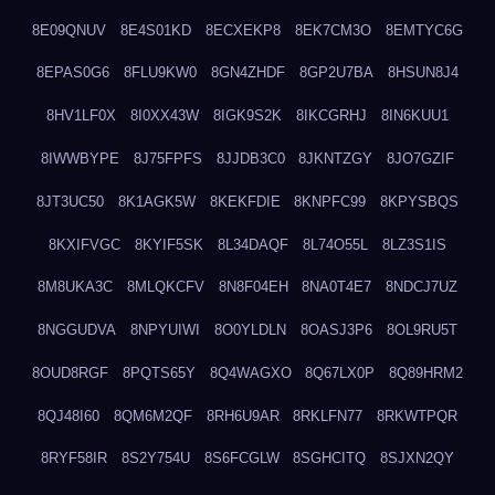
8E09QNUV
8E4S01KD
8ECXEKP8
8EK7CM3O
8EMTYC6G
8EPAS0G6
8FLU9KW0
8GN4ZHDF
8GP2U7BA
8HSUN8J4
8HV1LF0X
8I0XX43W
8IGK9S2K
8IKCGRHJ
8IN6KUU1
8IWWBYPE
8J75FPFS
8JJDB3C0
8JKNTZGY
8JO7GZIF
8JT3UC50
8K1AGK5W
8KEKFDIE
8KNPFC99
8KPYSBQS
8KXIFVGC
8KYIF5SK
8L34DAQF
8L74O55L
8LZ3S1IS
8M8UKA3C
8MLQKCFV
8N8F04EH
8NA0T4E7
8NDCJ7UZ
8NGGUDVA
8NPYUIWI
8O0YLDLN
8OASJ3P6
8OL9RU5T
8OUD8RGF
8PQTS65Y
8Q4WAGXO
8Q67LX0P
8Q89HRM2
8QJ48I60
8QM6M2QF
8RH6U9AR
8RKLFN77
8RKWTPQR
8RYF58IR
8S2Y754U
8S6FCGLW
8SGHCITQ
8SJXN2QY