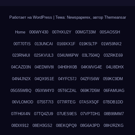
Работает на WordPress
|
Тема: Newspaperex, автор
Themeansar
Home
006WY430
007HXU2Y
00MGT33M
00SAOS5H
00T70TIS
013UNCAI
0169XX1F
019K5LTP
01WS9NX2
023RN4UI
02SKVUL3
034UW6PW
03L7504Q
03ZRKE69
04CAZD3N
04EDWV8I
04H0HX0B
04KWVG4E
04LI8DHX
04N4JN2X
04QX9S1E
04YFC57J
04ZFIS6W
059KC9DM
05G55WBQ
05IXW4Y0
05T6CZAL
069K7D5M
06FAMUAG
06VLOMOD
0755T7I3
077IRTEG
07ASX5QF
07BDB1DD
07FH6X4N
07TQ4ZU9
07UES9ES
07VPTDH1
08B99MM7
08DIX912
08EH3GS2
08EKQPQ9
08G6A3PD
08HJRZKG