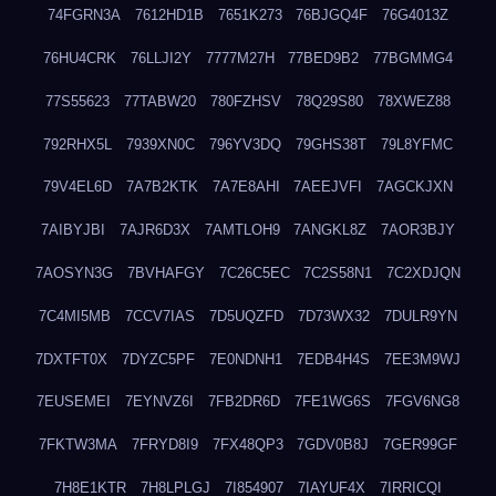
74FGRN3A
7612HD1B
7651K273
76BJGQ4F
76G4013Z
76HU4CRK
76LLJI2Y
7777M27H
77BED9B2
77BGMMG4
77S55623
77TABW20
780FZHSV
78Q29S80
78XWEZ88
792RHX5L
7939XN0C
796YV3DQ
79GHS38T
79L8YFMC
79V4EL6D
7A7B2KTK
7A7E8AHI
7AEEJVFI
7AGCKJXN
7AIBYJBI
7AJR6D3X
7AMTLOH9
7ANGKL8Z
7AOR3BJY
7AOSYN3G
7BVHAFGY
7C26C5EC
7C2S58N1
7C2XDJQN
7C4MI5MB
7CCV7IAS
7D5UQZFD
7D73WX32
7DULR9YN
7DXTFT0X
7DYZC5PF
7E0NDNH1
7EDB4H4S
7EE3M9WJ
7EUSEMEI
7EYNVZ6I
7FB2DR6D
7FE1WG6S
7FGV6NG8
7FKTW3MA
7FRYD8I9
7FX48QP3
7GDV0B8J
7GER99GF
7H8E1KTR
7H8LPLGJ
7I854907
7IAYUF4X
7IRRICQI