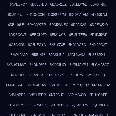
6AYEZFQ7
6B0V87BD
6BA9R10Z
6BUMJY5E
6BVXINIU
6CJKUI7J
6D1OSCXH
6D8BUPZM
6DCMVTHM
6DDK07UL
6DEL198E
6DMVW7ZP
6DO5WVEC
6DPAK2I3
6DREN8XO
6DSSGCV5
6EEGL9Z9
6EI21UCB
6EMNTEE0
6F1DJ5WF
6G3CXI93
6G3KEGYN
6H6L0Z3E
6HD2DCBO
6HM0FQJT
6HWL9A3P
6I5IUH76
6JGSI1UR
6JQL3WKJ
6K3EBPX1
6K3WDMWT
6KDND60Z
6KOOILKY
6KPMGXPJ
6LGMA8OZ
6LI78JDL
6LL59T6X
6LSD5KCS
6LSGIF7V
6MC7XUTQ
6MNBISNE
6MRU4GHW
6MRWI2FW
6MUKQ2Q2
6N6MCPD2
6N8H9PB2
6NS1JPER
6NTR3U7I
6OXMG49D
6PHYGAFF
6PM1Z7A5
6PO2WC0X
6PPNPOF5
6Q23B2FW
6QE19FL3
6QEEKCMR
6QKOAUOS
6QVIJ1K1
6R431JL5
6RGMWOLX