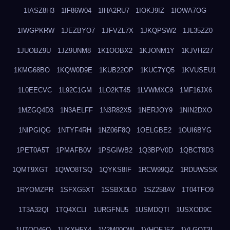
1IASZ8H3
1IF86W04
1IHA2RU7
1IOKJ9IZ
1IOWA7OG
1IWGPKRW
1JEZBYO7
1JFVZL7X
1JKQPSW2
1JL35ZZ0
1JUOBZ9U
1JZ9UNM8
1K1OOBX2
1KJONM1Y
1KJVH227
1KMG68BO
1KQW0D9E
1KUB22OP
1KUC7YQ5
1KVUSEU1
1L0EECVC
1L92C1GM
1LO2KT45
1LVWMXC9
1MF16JX6
1MZGQ4D3
1N3AELFF
1N3R82X5
1NERJOY9
1NIN2DXO
1NIPGIQG
1NTYF4RH
1NZ06F8Q
1OELGBE2
1OUI6BYG
1PET0A5T
1PMAFB0V
1PSGIWB2
1Q3BPV0D
1QBCT8D3
1QMT9XGT
1QWO8TSQ
1QYKS8IF
1RCW99QZ
1RDUWSSK
1RYOMZPR
1SFXG5XT
1SSBXDLO
1SZ258AV
1T04TFO9
1T3A32QI
1TQ4XCLI
1URGFNU5
1USMDQTI
1USXOD9C
1UTQO46Q
1UXXH5X4
1V2M00OW
1VHOFJ5Z
1VLGOT3L