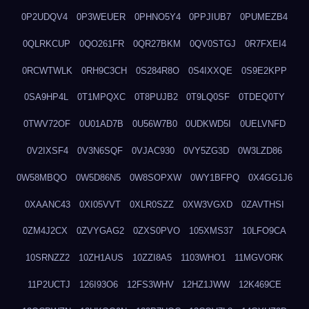
0P2UDQV4
0P3WEUER
0PHNO5Y4
0PPJIUB7
0PUMEZB4
0QLRKCUP
0QO261FR
0QR27BKM
0QV0STGJ
0R7FXEI4
0RCWTWLK
0RH9C3CH
0S284R8O
0S4IXXQE
0S9E2KPP
0SA9HP4L
0T1MPQXC
0T8PUJB2
0T9LQ0SF
0TDEQ0TY
0TWV72OF
0U01AD7B
0U56W7B0
0UDKWD5I
0UELVNFD
0V2IXSF4
0V3N6SQF
0VJAC930
0VY5ZG3D
0W3LZD86
0W58MBQO
0W5D86N5
0W8SOPXW
0WY1BFPQ
0X4GG1J6
0XAANC43
0XI05VVT
0XLR0SZZ
0XW3VGXD
0ZAVTHSI
0ZM4J2CX
0ZVYGAG2
0ZXS0PVO
105XMS37
10LFO9CA
10SRNZZ2
10ZH1AUS
10ZZI8A5
1103WHO1
11MGVORK
11P2UCTJ
126I93O6
12FS3WHV
12HZ1JWW
12K469CE