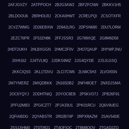
2AFJGVZY
2ATPPOCH
2B2G3AW2
2BFZFCNW
2BKKV1H5
2BLDOOU6
2BRHOLRJ
2CKA0HWT
2CRELPQI
2CSOTXFR
2CVZ7WMG
2D26EBXW
2D942LRG
2DPSN680
2DU7LORM
2EZC76PR
2F53ZH8K
2FFJSSR3
2G789XQE
2G8M6D58
2HDT2UKH
2HLBXGGN
2HMC2F0V
2HO7QAUP
2HYWPJNU
2IIHI162
2J4TVL9Q
2JDKS9WZ
2JG4QYDE
2JSJLGSQ
2KKCIQS5
2KL1TDVU
2LCI7CW6
2LN9C5H3
2LVOI55N
2M7YMERZ
2MIQDBKK
2N165DB2
2NFH8OET
2NXDJSMA
2OC6YQYJ
2ODHTNIQ
2OYOC8EB
2P5KVO7J
2PB26F91
2PFU2MB3
2PGICZT7
2PJA33U1
2PK01RCU
2Q6V9UEG
2QFIABDG
2QYABSTR
2R02B74P
2RPXRAZM
2SAV54DE
2SS1XHM0
2T0TIR21
2T4QFIOC
2T8M8OOV
2TGAD2ZO