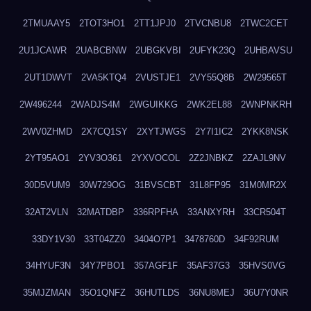
2TMUAAY5
2TOT3HO1
2TT1JPJ0
2TVCNBU8
2TWC2CET
2U1JCAWR
2UABCBNW
2UBGKVBI
2UFYK23Q
2UHBAVSU
2UT1DWVT
2VA5KTQ4
2VUSTJE1
2VY55Q8B
2W29565T
2W496244
2WADJS4M
2WGUIKKG
2WK2EL88
2WNPNKRH
2WV0ZHMD
2X7CQ1SY
2XYTJWGS
2Y7I1IC2
2YKK8NSK
2YT95AO1
2YV3O361
2YXVOCOL
2Z2JNBKZ
2ZAJL9NV
30D5VUM9
30W729OG
31BVSCBT
31L8FP95
31M0MR2X
32AT2VLN
32MATDBP
336RPFHA
33ANXYRH
33CR504T
33DY1V30
33T04ZZ0
3404O7P1
3478760D
34F92RUM
34HYUF3N
34Y7PBO1
357AGF1F
35AF37G3
35HVS0VG
35MJZMAN
35O1QNFZ
36HUTLDS
36NU8MEJ
36U7Y0NR