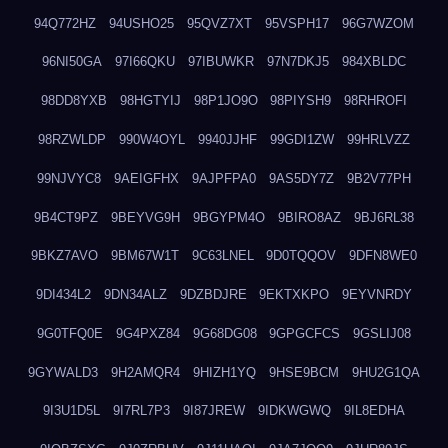
94Q772HZ
94USHO25
95QVZ7XT
95VSPH17
96G7WZOM
96NI50GA
97I66QKU
97IBUWKR
97N7DKJ5
984XBLDC
98DD8YXB
98HGTYIJ
98P1JO9O
98PIYSH9
98RHROFI
98RZWLDP
990W4OYL
9940JJHF
99GDI1ZW
99HRLVZZ
99NJVYC8
9AEIGFHX
9AJPFPA0
9AS5DY7Z
9B2V77PH
9B4CT9PZ
9BEYVG9H
9BGYPM4O
9BIRO8AZ
9BJ6RL38
9BKZ7AVO
9BM67W1T
9C63LNEL
9D0TQQOV
9DFN8WE0
9DI434L2
9DN34ALZ
9DZBDJRE
9EKTXKPO
9EYVNRDY
9G0TFQ0E
9G4PXZ84
9G68DG08
9GPGCFCS
9GSLIJ08
9GYWALD3
9H2AMQR4
9HIZH1YQ
9HSE9BCM
9HU2G1QA
9I3U1D5L
9I7RL7P3
9I87JREW
9IDKWGWQ
9IL8EDHA