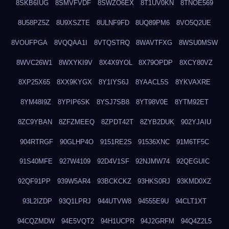
8SKB6IUG
8SMVFVDF
8SWZO6EX
8T1UV0KN
8TNOE569
8U58PZ5Z
8U9XSZTE
8ULNF9FD
8UQ89PM6
8VO5Q2UE
8VOUFPGA
8VQQAA1I
8VTQSTRQ
8WAVTFXG
8WSU0MSW
8WVC26W1
8WXYKI9V
8X4X9YOL
8X79OPDP
8XCY80VZ
8XP25X65
8XX9KYGX
8Y1IYS6J
8YAACL5S
8YKVAXRE
8YM48I9Z
8YPIP6SK
8YSJ7SB8
8YT98V0E
8YTM92ET
8ZC9YBAN
8ZFZMEEQ
8ZPDT42T
8ZYB2DUK
902YJAIU
904RTRGF
90GLHP4O
9151RE2S
91536XNC
91M6TF5C
91S40MFE
927W4109
92D4V1SF
92NJMW74
92QEGUIC
92QF91PP
939W5AR4
93BCKCKZ
93HKS0RJ
93KMD0XZ
93L2IZDP
93Q1LPRJ
944UTVW8
94555E9U
94CLT1XT
94CQZMDW
94E5VQT2
94H1UCPR
94J2GRFM
94Q4Z2L5