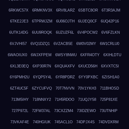
6RKWC57X
6RMKNV3X
6RV8LARZ
6SBTC8OR
6T3R3AJM
6TKE2JE3
6TPRWJZM
6U06OJTH
6UJEQ0CF
6UQ42P16
6UTK14DG
6UU9ROQK
6UZUZF6L
6V4POCW2
6V6FZLKN
6VJVHI57
6VQ1DZQ1
6VZACB5E
6W0V02MY
6W1CRLU0
6WAOIUX0
6WJXFPEM
6WSY8NWU
6XFR4OTY
6XIHLDTU
6XL3E0EQ
6XP30R7N
6XQUAXFV
6XUCD56H
6XVXTC5I
6Y6PMH2U
6YQP5Y4L
6YR8PDRZ
6YY0PXBC
6ZISH1A0
6ZT4UC5F
6ZYCUFVQ
70T7NVVN
70V1YKH3
711BHOSD
713M5IHY
718NNXY2
71H5RDOO
71UQJY58
725P81XE
727P972L
72FW37AL
73CXZZM4
73IDZEWO
73UTNHIP
73VKAF4E
740HGIUK
745ACL1O
74DPJX4S
74DVDXRM