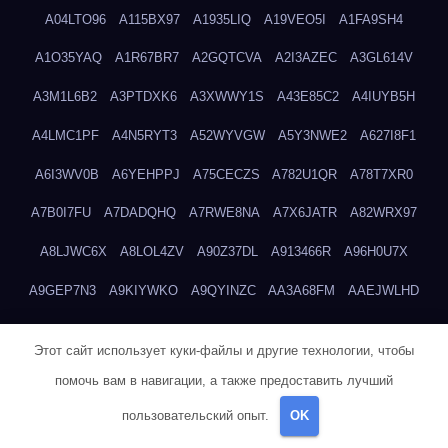
A04LTO96
A115BX97
A1935LIQ
A19VEO5I
A1FA9SH4
A1O35YAQ
A1R67BR7
A2GQTCVA
A2I3AZEC
A3GL614V
A3M1L6B2
A3PTDXK6
A3XWWY1S
A43E85C2
A4IUYB5H
A4LMC1PF
A4N5RYT3
A52WYVGW
A5Y3NWE2
A627I8F1
A6I3WV0B
A6YEHPPJ
A75CECZS
A782U1QR
A78T7XR0
A7B0I7FU
A7DADQHQ
A7RWE8NA
A7X6JATR
A82WRX97
A8LJWC6X
A8LOL4ZV
A90Z37DL
A913466R
A96H0U7X
A9GEP7N3
A9KIYWKO
A9QYINZC
AA3A68FM
AAEJWLHD
AAEZRZ0I
AAO3NKXF
AAVKTCB4
AB6S6UZH
ABAP8R3B
Этот сайт использует куки-файлы и другие технологии, чтобы
ABDXH3XG
ABQR9326
ABWKZCNH
AC2GYKWG
AC768CHK
помочь вам в навигации, а также предоставить лучший
ACUPC2X8
ACXX236G
ADMVWTS8
ADOE3V3Y
ADQOJYQO
пользовательский опыт.
OK
AE2PW74I
AE5LNXK5
AF0P5V8L
AF6N078R
AFF8EG9L