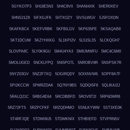
5GYKO7P3
5H18E5N3
5H4C8VII
5HANI4XK
5HER0XEV
5HNS21Z8
5IFXGJFK
5IITXOZY
5IVSLWGV
5J5FOXDN
5KAFKBC4
5KEFVRBK
5KFBILGV
5KP635PE
5KSAQAB8
5KT1DCUW
5KZYHXKG
5L1KPI2V
5L515L3S
5LCKQGH7
5LOVPA8C
5LY0K9GU
5M4U4YA3
5M8JMWFU
5MC4C6M0
5MOLUGED
5NCKLFPQ
5NI5PO7L
5NROBV9R
5NSPSK7R
5NYZ03GV
5NZ2F7XQ
5OGIRQDY
5OIXNVW6
5OPF8A7F
5PI2KCCW
5PMRZDAK
5Q7NY9BS
5QDQI5F8
5QL8UU2J
5RALQ21C
5RBG4E64
5RCDBBFD
5ROV8T2I
5RP6DWR8
5RZ72FTS
5RZPCFKF
5RZQDHMO
5SNLKYWW
5ST3XE0K
5T4RFJQE
5TDWI9U5
5TDWKNIX
5THBIEFD
5TVPRN5V