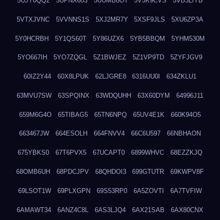
5UJY0QQ2
5UPNX603
5UUMB8OT
5V5K9CVS
5VB3LIYB
5VTXJVNC
5VVNNS1S
5XJ2MR7Y
5XSF9JLS
5XU6ZP3A
5Y0HCRBH
5Y1QS60T
5Y86UZX6
5YB5BBQM
5YHM530M
5YO667IH
5YO7ZQGL
5Z1BWJEZ
5Z1VP9TD
5ZYFJGV9
60IZ2Y44
60X8LPUK
62LJGRE8
6316UU0I
634ZKLU1
63MVU7SW
63SPQINX
63WDQUHH
63X60DYM
64996J11
659M6G4O
65TIBAG5
65TN6NPQ
65UV4E1K
660K94O5
663467JW
664ESOLH
664FNVV4
66C6U597
66NBHAON
675YBKS0
67T6PVX5
67UCAPT0
6899WHVC
68EZZKJQ
68OMB6UH
68PDCJPV
68QHDOI3
699GTUTR
69KWPV8F
69LSOT1W
69PLXGPN
69S53RP0
6A5ZOVTI
6A7TVFIW
6AMAWT34
6ANZ4C8L
6AS3LJQ4
6AX21SAB
6AX80CNX