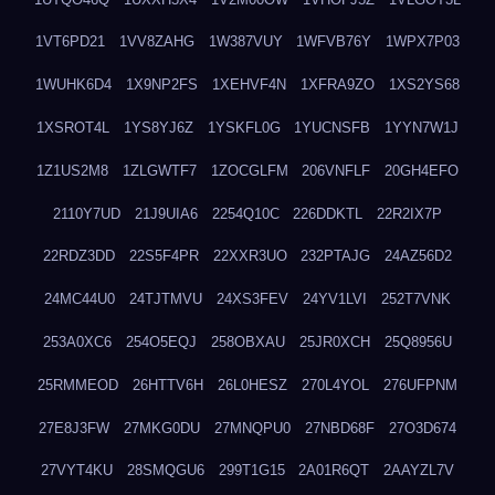
1VT6PD21
1VV8ZAHG
1W387VUY
1WFVB76Y
1WPX7P03
1WUHK6D4
1X9NP2FS
1XEHVF4N
1XFRA9ZO
1XS2YS68
1XSROT4L
1YS8YJ6Z
1YSKFL0G
1YUCNSFB
1YYN7W1J
1Z1US2M8
1ZLGWTF7
1ZOCGLFM
206VNFLF
20GH4EFO
2110Y7UD
21J9UIA6
2254Q10C
226DDKTL
22R2IX7P
22RDZ3DD
22S5F4PR
22XXR3UO
232PTAJG
24AZ56D2
24MC44U0
24TJTMVU
24XS3FEV
24YV1LVI
252T7VNK
253A0XC6
254O5EQJ
258OBXAU
25JR0XCH
25Q8956U
25RMMEOD
26HTTV6H
26L0HESZ
270L4YOL
276UFPNM
27E8J3FW
27MKG0DU
27MNQPU0
27NBD68F
27O3D674
27VYT4KU
28SMQGU6
299T1G15
2A01R6QT
2AAYZL7V