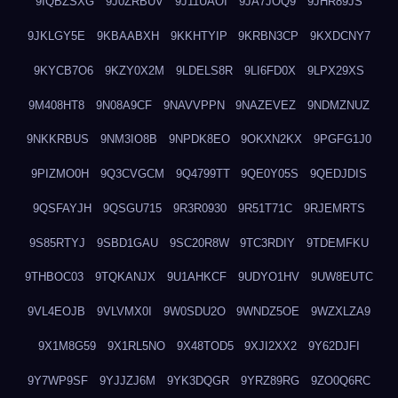
9IQBZSXG
9J0ZRBUV
9J11UAOI
9JA7JOQ9
9JHR89JS
9JKLGY5E
9KBAABXH
9KKHTYIP
9KRBN3CP
9KXDCNY7
9KYCB7O6
9KZY0X2M
9LDELS8R
9LI6FD0X
9LPX29XS
9M408HT8
9N08A9CF
9NAVVPPN
9NAZEVEZ
9NDMZNUZ
9NKKRBUS
9NM3IO8B
9NPDK8EO
9OKXN2KX
9PGFG1J0
9PIZMO0H
9Q3CVGCM
9Q4799TT
9QE0Y05S
9QEDJDIS
9QSFAYJH
9QSGU715
9R3R0930
9R51T71C
9RJEMRTS
9S85RTYJ
9SBD1GAU
9SC20R8W
9TC3RDIY
9TDEMFKU
9THBOC03
9TQKANJX
9U1AHKCF
9UDYO1HV
9UW8EUTC
9VL4EOJB
9VLVMX0I
9W0SDU2O
9WNDZ5OE
9WZXLZA9
9X1M8G59
9X1RL5NO
9X48TOD5
9XJI2XX2
9Y62DJFI
9Y7WP9SF
9YJJZJ6M
9YK3DQGR
9YRZ89RG
9ZO0Q6RC