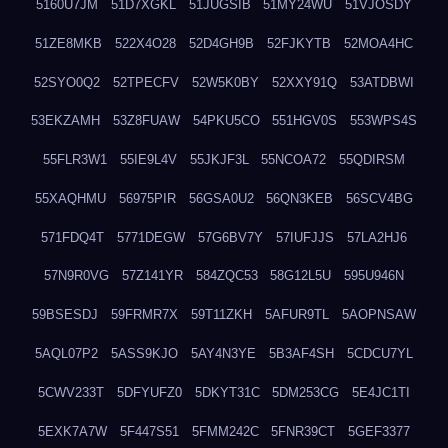
5160U7JM
51D7XGKL
51JUGSIB
51MY24WU
51VJOSDY
51ZE8MKB
522X4O28
52D4GH9B
52FJKYTB
52MOA4HC
52SYO0Q2
52TPECFV
52W5K0BY
52XXY91Q
53ATDBWI
53EKZAMH
53Z8FUAW
54PKU5CO
551HGV0S
553WPS4S
55FLR3W1
55IE9L4V
55JKJF3L
55NCOA72
55QDIRSM
55XAQHMU
56975PIR
56GSA0U2
56QN3KEB
56SCV4BG
571FDQ4T
5771DEGW
57G6BV7Y
57IUFJJS
57LA2HJ6
57N9R0VG
57Z141YR
584ZQC53
58G12L5U
595U946N
59BSESDJ
59FRMR7X
59T11ZKH
5AFUR9TL
5AOPNSAW
5AQL07P2
5ASS9KJO
5AY4N3YE
5B3AF4SH
5CDCU7YL
5CWV233T
5DFYUFZ0
5DKYT31C
5DM253CG
5E4JC1TI
5EXK7A7W
5F447S51
5FMM242C
5FNR39CT
5GEF3377