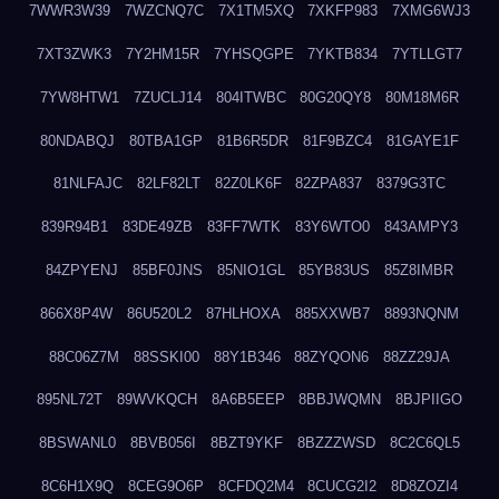
7WWR3W39
7WZCNQ7C
7X1TM5XQ
7XKFP983
7XMG6WJ3
7XT3ZWK3
7Y2HM15R
7YHSQGPE
7YKTB834
7YTLLGT7
7YW8HTW1
7ZUCLJ14
804ITWBC
80G20QY8
80M18M6R
80NDABQJ
80TBA1GP
81B6R5DR
81F9BZC4
81GAYE1F
81NLFAJC
82LF82LT
82Z0LK6F
82ZPA837
8379G3TC
839R94B1
83DE49ZB
83FF7WTK
83Y6WTO0
843AMPY3
84ZPYENJ
85BF0JNS
85NIO1GL
85YB83US
85Z8IMBR
866X8P4W
86U520L2
87HLHOXA
885XXWB7
8893NQNM
88C06Z7M
88SSKI00
88Y1B346
88ZYQON6
88ZZ29JA
895NL72T
89WVKQCH
8A6B5EEP
8BBJWQMN
8BJPIIGO
8BSWANL0
8BVB056I
8BZT9YKF
8BZZZWSD
8C2C6QL5
8C6H1X9Q
8CEG9O6P
8CFDQ2M4
8CUCG2I2
8D8ZOZI4