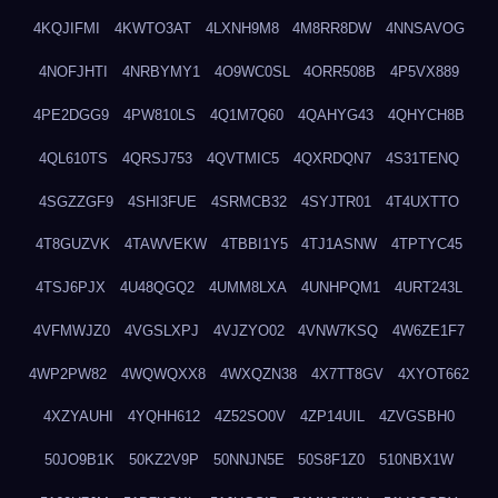
4KQJIFMI
4KWTO3AT
4LXNH9M8
4M8RR8DW
4NNSAVOG
4NOFJHTI
4NRBYMY1
4O9WC0SL
4ORR508B
4P5VX889
4PE2DGG9
4PW810LS
4Q1M7Q60
4QAHYG43
4QHYCH8B
4QL610TS
4QRSJ753
4QVTMIC5
4QXRDQN7
4S31TENQ
4SGZZGF9
4SHI3FUE
4SRMCB32
4SYJTR01
4T4UXTTO
4T8GUZVK
4TAWVEKW
4TBBI1Y5
4TJ1ASNW
4TPTYC45
4TSJ6PJX
4U48QGQ2
4UMM8LXA
4UNHPQM1
4URT243L
4VFMWJZ0
4VGSLXPJ
4VJZYO02
4VNW7KSQ
4W6ZE1F7
4WP2PW82
4WQWQXX8
4WXQZN38
4X7TT8GV
4XYOT662
4XZYAUHI
4YQHH612
4Z52SO0V
4ZP14UIL
4ZVGSBH0
50JO9B1K
50KZ2V9P
50NNJN5E
50S8F1Z0
510NBX1W