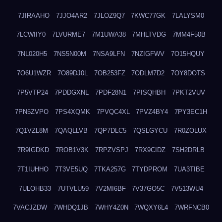
7JIRAAHO
7JJO4AR2
7JLOZ9Q7
7KWC77GK
7LALYSM0
7LCWIIY0
7LVURME7
7M1UWA38
7MHLTVDG
7MM4F50B
7NL020H5
7NS5N00M
7NSA9LFN
7NZIGFWV
7O15HQUY
7O6U1WZR
7O89DJ0L
7OB253FZ
7ODLM7D2
7OY8DOTS
7P5VTP24
7PDDGXNL
7PDF28N1
7PISQHBH
7PKT2VUV
7PN5ZVPO
7PS4XQMK
7PVQC4XL
7PVZ4BY4
7PY3EC1H
7Q1VZL8M
7QAQLLVB
7QP7DLC5
7QSLGYCU
7R0ZOLUX
7R9IGDKD
7ROB1V3K
7RPZVSPJ
7RX9CIDZ
7SH2DRLB
7T1IUHHO
7T3VE5UQ
7TKA257G
7TYDPROM
7UA3TIBE
7ULOHB33
7UTVLU59
7V2MI6BF
7V37GO5C
7V513WU4
7VACJZDW
7WHDQ1JB
7WHY4Z0N
7WQXY6L4
7WRFNCB0