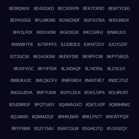
8E09QNUV
8E4S01KD
8ECXEKP8
8EK7CM3O
8EMTYC6G
8EPAS0G6
8FLU9KW0
8GN4ZHDF
8GP2U7BA
8HSUN8J4
8HV1LF0X
8I0XX43W
8IGK9S2K
8IKCGRHJ
8IN6KUU1
8IWWBYPE
8J75FPFS
8JJDB3C0
8JKNTZGY
8JO7GZIF
8JT3UC50
8K1AGK5W
8KEKFDIE
8KNPFC99
8KPYSBQS
8KXIFVGC
8KYIF5SK
8L34DAQF
8L74O55L
8LZ3S1IS
8M8UKA3C
8MLQKCFV
8N8F04EH
8NA0T4E7
8NDCJ7UZ
8NGGUDVA
8NPYUIWI
8O0YLDLN
8OASJ3P6
8OL9RU5T
8OUD8RGF
8PQTS65Y
8Q4WAGXO
8Q67LX0P
8Q89HRM2
8QJ48I60
8QM6M2QF
8RH6U9AR
8RKLFN77
8RKWTPQR
8RYF58IR
8S2Y754U
8S6FCGLW
8SGHCITQ
8SJXN2QY