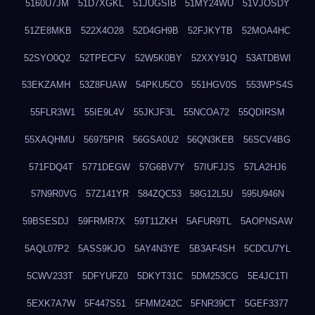
5160U7JM
51D7XGKL
51JUGSIB
51MY24WU
51VJOSDY
51ZE8MKB
522X4O28
52D4GH9B
52FJKYTB
52MOA4HC
52SYO0Q2
52TPECFV
52W5K0BY
52XXY91Q
53ATDBWI
53EKZAMH
53Z8FUAW
54PKU5CO
551HGV0S
553WPS4S
55FLR3W1
55IE9L4V
55JKJF3L
55NCOA72
55QDIRSM
55XAQHMU
56975PIR
56GSA0U2
56QN3KEB
56SCV4BG
571FDQ4T
5771DEGW
57G6BV7Y
57IUFJJS
57LA2HJ6
57N9R0VG
57Z141YR
584ZQC53
58G12L5U
595U946N
59BSESDJ
59FRMR7X
59T11ZKH
5AFUR9TL
5AOPNSAW
5AQL07P2
5ASS9KJO
5AY4N3YE
5B3AF4SH
5CDCU7YL
5CWV233T
5DFYUFZ0
5DKYT31C
5DM253CG
5E4JC1TI
5EXK7A7W
5F447S51
5FMM242C
5FNR39CT
5GEF3377