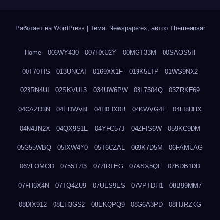
Работает на WordPress
|
Тема: Newspaperex, автор
Themeansar
Home
006WY430
007HXU2Y
00MGT33M
00SAOS5H
00T70TIS
013UNCAI
0169XX1F
019K5LTP
01WS9NX2
023RN4UI
02SKVUL3
034UW6PW
03L7504Q
03ZRKE69
04CAZD3N
04EDWV8I
04H0HX0B
04KWVG4E
04LI8DHX
04N4JN2X
04QX9S1E
04YFC57J
04ZFIS6W
059KC9DM
05G55WBQ
05IXW4Y0
05T6CZAL
069K7D5M
06FAMUAG
06VLOMOD
0755T7I3
077IRTEG
07ASX5QF
07BDB1DD
07FH6X4N
07TQ4ZU9
07UES9ES
07VPTDH1
08B99MM7
08DIX912
08EH3GS2
08EKQPQ9
08G6A3PD
08HJRZKG