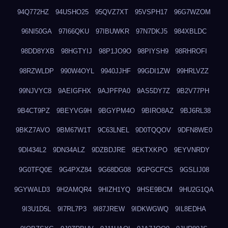
94Q772HZ
94USHO25
95QVZ7XT
95VSPH17
96G7WZOM
96NI50GA
97I66QKU
97IBUWKR
97N7DKJ5
984XBLDC
98DD8YXB
98HGTYIJ
98P1JO9O
98PIYSH9
98RHROFI
98RZWLDP
990W4OYL
9940JJHF
99GDI1ZW
99HRLVZZ
99NJVYC8
9AEIGFHX
9AJPFPA0
9AS5DY7Z
9B2V77PH
9B4CT9PZ
9BEYVG9H
9BGYPM4O
9BIRO8AZ
9BJ6RL38
9BKZ7AVO
9BM67W1T
9C63LNEL
9D0TQQOV
9DFN8WE0
9DI434L2
9DN34ALZ
9DZBDJRE
9EKTXKPO
9EYVNRDY
9G0TFQ0E
9G4PXZ84
9G68DG08
9GPGCFCS
9GSLIJ08
9GYWALD3
9H2AMQR4
9HIZH1YQ
9HSE9BCM
9HU2G1QA
9I3U1D5L
9I7RL7P3
9I87JREW
9IDKWGWQ
9IL8EDHA