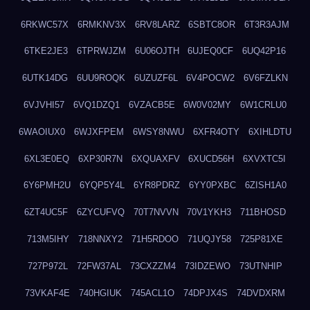
6RKWC57X
6RMKNV3X
6RV8LARZ
6SBTC8OR
6T3R3AJM
6TKE2JE3
6TPRWJZM
6U06OJTH
6UJEQ0CF
6UQ42P16
6UTK14DG
6UU9ROQK
6UZUZF6L
6V4POCW2
6V6FZLKN
6VJVHI57
6VQ1DZQ1
6VZACB5E
6W0V02MY
6W1CRLU0
6WAOIUX0
6WJXFPEM
6WSY8NWU
6XFR4OTY
6XIHLDTU
6XL3E0EQ
6XP30R7N
6XQUAXFV
6XUCD56H
6XVXTC5I
6Y6PMH2U
6YQP5Y4L
6YR8PDRZ
6YY0PXBC
6ZISH1A0
6ZT4UC5F
6ZYCUFVQ
70T7NVVN
70V1YKH3
711BHOSD
713M5IHY
718NNXY2
71H5RDOO
71UQJY58
725P81XE
727P972L
72FW37AL
73CXZZM4
73IDZEWO
73UTNHIP
73VKAF4E
740HGIUK
745ACL1O
74DPJX4S
74DVDXRM