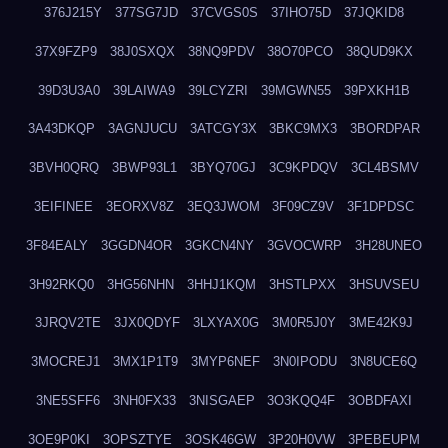
376J215Y
377SG7JD
37CVGS0S
37IHO75D
37JQKID8
37X9FZP9
38J0SXQX
38NQ9PDV
38O70PCO
38QUD9KX
39D3U3A0
39LAIWA9
39LCYZRI
39MGWN55
39PXKH1B
3A43DKQP
3AGNJUCU
3ATCGY3X
3BKC9MX3
3BORDPAR
3BVH0QRQ
3BWP93L1
3BYQ70GJ
3C9KPDQV
3CL4BSMV
3EIFINEE
3EORXV8Z
3EQ3JWOM
3F09CZ9V
3F1DPDSC
3F84EALY
3GGDN4OR
3GKCN4NY
3GVOCWRP
3H28UNEO
3H92RKQ0
3HG56NHN
3HHJ1KQM
3HSTLPXX
3HSUVSEU
3JRQV2TE
3JX0QDYF
3LXYAX0G
3M0R5J0Y
3ME42K9J
3MOCREJ1
3MX1P1T9
3MYP6NEF
3N0IPODU
3N8UCE6Q
3NE5SFF6
3NH0FX33
3NISGAEP
3O3KQQ4F
3OBDFAXI
3OE9P0KI
3OPSZTYE
3OSK46GW
3P20H0VW
3PEBEUPM