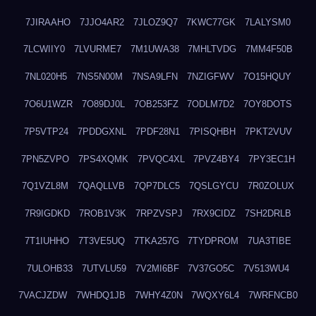
7JIRAAHO
7JJO4AR2
7JLOZ9Q7
7KWC77GK
7LALYSM0
7LCWIIY0
7LVURME7
7M1UWA38
7MHLTVDG
7MM4F50B
7NL020H5
7NS5N00M
7NSA9LFN
7NZIGFWV
7O15HQUY
7O6U1WZR
7O89DJ0L
7OB253FZ
7ODLM7D2
7OY8DOTS
7P5VTP24
7PDDGXNL
7PDF28N1
7PISQHBH
7PKT2VUV
7PN5ZVPO
7PS4XQMK
7PVQC4XL
7PVZ4BY4
7PY3EC1H
7Q1VZL8M
7QAQLLVB
7QP7DLC5
7QSLGYCU
7R0ZOLUX
7R9IGDKD
7ROB1V3K
7RPZVSPJ
7RX9CIDZ
7SH2DRLB
7T1IUHHO
7T3VE5UQ
7TKA257G
7TYDPROM
7UA3TIBE
7ULOHB33
7UTVLU59
7V2MI6BF
7V37GO5C
7V513WU4
7VACJZDW
7WHDQ1JB
7WHY4Z0N
7WQXY6L4
7WRFNCB0