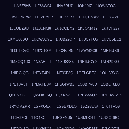
1IASZ8H3
1IF86W04
1IHA2RU7
1IOKJ9IZ
1IOWA7OG
1IWGPKRW
1JEZBYO7
1JFVZL7X
1JKQPSW2
1JL35ZZ0
1JUOBZ9U
1JZ9UNM8
1K1OOBX2
1KJONM1Y
1KJVH227
1KMG68BO
1KQW0D9E
1KUB22OP
1KUC7YQ5
1KVUSEU1
1L0EECVC
1L92C1GM
1LO2KT45
1LVWMXC9
1MF16JX6
1MZGQ4D3
1N3AELFF
1N3R82X5
1NERJOY9
1NIN2DXO
1NIPGIQG
1NTYF4RH
1NZ06F8Q
1OELGBE2
1OUI6BYG
1PET0A5T
1PMAFB0V
1PSGIWB2
1Q3BPV0D
1QBCT8D3
1QMT9XGT
1QWO8TSQ
1QYKS8IF
1RCW99QZ
1RDUWSSK
1RYOMZPR
1SFXG5XT
1SSBXDLO
1SZ258AV
1T04TFO9
1T3A32QI
1TQ4XCLI
1URGFNU5
1USMDQTI
1USXOD9C
1UTQO46Q
1UXXH5X4
1V2M00OW
1VHOFJ5Z
1VLGOT3L