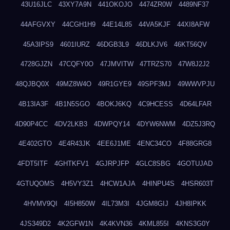
43U16JLC
43XY7A9N
441OKOJO
4474ZR0W
4489NF37
44AFGVXY
44CGH1H9
44E14L85
44VA5KJF
44XI8AFW
45A3IPS9
4601IURZ
46DGB3L9
46DLKJV6
46KT56QV
4728GJZN
47CQFY0O
47JMVITW
47TRZS70
47W8J2J2
48QJBQ0X
49MZ8W4O
49R1GYE9
49SPF3MJ
49WWVPJU
4B13IA3F
4B1N5SGO
4BOKJ6KQ
4C9HCESS
4D64LFAR
4D90P4CC
4DV2LKB3
4DWPQY14
4DYW6NWM
4DZ5J3RQ
4E402GTO
4E4R43JK
4EE6J1ME
4ENC34CO
4F88GRG8
4FDT5ITF
4GHTKFV1
4GJRPJFP
4GLC8SBG
4GOTUJAD
4GTUQOMS
4H5VY3Z1
4HCW1AJA
4HINPU4S
4HSR603T
4HVMV9QI
4I5H850W
4IL73M3I
4JGM8GIJ
4JH8IPKK
4JS349D2
4K2GFW1N
4K4KVN36
4KML855I
4KNS3G0Y