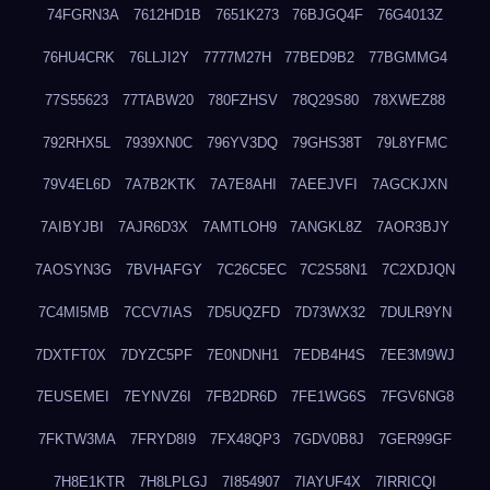
74FGRN3A
7612HD1B
7651K273
76BJGQ4F
76G4013Z
76HU4CRK
76LLJI2Y
7777M27H
77BED9B2
77BGMMG4
77S55623
77TABW20
780FZHSV
78Q29S80
78XWEZ88
792RHX5L
7939XN0C
796YV3DQ
79GHS38T
79L8YFMC
79V4EL6D
7A7B2KTK
7A7E8AHI
7AEEJVFI
7AGCKJXN
7AIBYJBI
7AJR6D3X
7AMTLOH9
7ANGKL8Z
7AOR3BJY
7AOSYN3G
7BVHAFGY
7C26C5EC
7C2S58N1
7C2XDJQN
7C4MI5MB
7CCV7IAS
7D5UQZFD
7D73WX32
7DULR9YN
7DXTFT0X
7DYZC5PF
7E0NDNH1
7EDB4H4S
7EE3M9WJ
7EUSEMEI
7EYNVZ6I
7FB2DR6D
7FE1WG6S
7FGV6NG8
7FKTW3MA
7FRYD8I9
7FX48QP3
7GDV0B8J
7GER99GF
7H8E1KTR
7H8LPLGJ
7I854907
7IAYUF4X
7IRRICQI