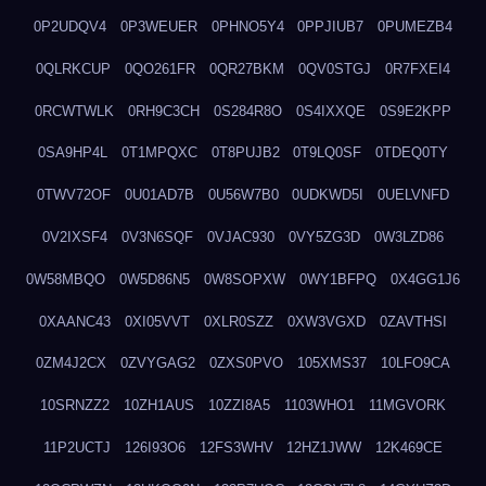
0P2UDQV4
0P3WEUER
0PHNO5Y4
0PPJIUB7
0PUMEZB4
0QLRKCUP
0QO261FR
0QR27BKM
0QV0STGJ
0R7FXEI4
0RCWTWLK
0RH9C3CH
0S284R8O
0S4IXXQE
0S9E2KPP
0SA9HP4L
0T1MPQXC
0T8PUJB2
0T9LQ0SF
0TDEQ0TY
0TWV72OF
0U01AD7B
0U56W7B0
0UDKWD5I
0UELVNFD
0V2IXSF4
0V3N6SQF
0VJAC930
0VY5ZG3D
0W3LZD86
0W58MBQO
0W5D86N5
0W8SOPXW
0WY1BFPQ
0X4GG1J6
0XAANC43
0XI05VVT
0XLR0SZZ
0XW3VGXD
0ZAVTHSI
0ZM4J2CX
0ZVYGAG2
0ZXS0PVO
105XMS37
10LFO9CA
10SRNZZ2
10ZH1AUS
10ZZI8A5
1103WHO1
11MGVORK
11P2UCTJ
126I93O6
12FS3WHV
12HZ1JWW
12K469CE