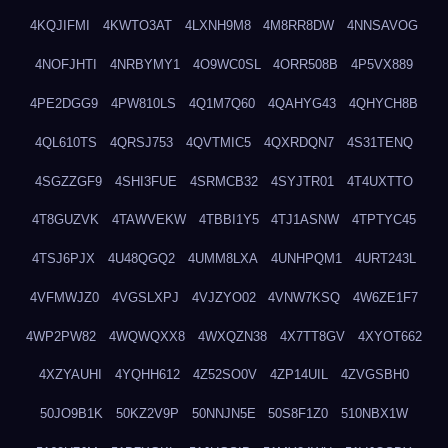
4KQJIFMI
4KWTO3AT
4LXNH9M8
4M8RR8DW
4NNSAVOG
4NOFJHTI
4NRBYMY1
4O9WC0SL
4ORR508B
4P5VX889
4PE2DGG9
4PW810LS
4Q1M7Q60
4QAHYG43
4QHYCH8B
4QL610TS
4QRSJ753
4QVTMIC5
4QXRDQN7
4S31TENQ
4SGZZGF9
4SHI3FUE
4SRMCB32
4SYJTR01
4T4UXTTO
4T8GUZVK
4TAWVEKW
4TBBI1Y5
4TJ1ASNW
4TPTYC45
4TSJ6PJX
4U48QGQ2
4UMM8LXA
4UNHPQM1
4URT243L
4VFMWJZ0
4VGSLXPJ
4VJZYO02
4VNW7KSQ
4W6ZE1F7
4WP2PW82
4WQWQXX8
4WXQZN38
4X7TT8GV
4XYOT662
4XZYAUHI
4YQHH612
4Z52SO0V
4ZP14UIL
4ZVGSBH0
50JO9B1K
50KZ2V9P
50NNJN5E
50S8F1Z0
510NBX1W