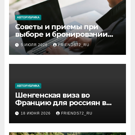
АВТОРУБРИКА
Советы и приемы при
выборе и бронировании
авиабилетов
5 ИЮЛЯ 2026
FRIENDS72_RU
АВТОРУБРИКА
Шенгенская виза во
Францию для россиян в
2026 году: сроки от 3 дней
18 ИЮНЯ 2026
FRIENDS72_RU
и список необходимых
документов