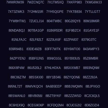
7WWR3W39
7WZCNQ7C
7X1TM5XQ
7XKFP983
7XMG6WJ3
7XT3ZWK3
7Y2HM15R
7YHSQGPE
7YKTB834
7YTLLGT7
7YW8HTW1
7ZUCLJ14
804ITWBC
80G20QY8
80M18M6R
80NDABQJ
80TBA1GP
81B6R5DR
81F9BZC4
81GAYE1F
81NLFAJC
82LF82LT
82Z0LK6F
82ZPA837
8379G3TC
839R94B1
83DE49ZB
83FF7WTK
83Y6WTO0
843AMPY3
84ZPYENJ
85BF0JNS
85NIO1GL
85YB83US
85Z8IMBR
866X8P4W
86U520L2
87HLHOXA
885XXWB7
8893NQNM
88C06Z7M
88SSKI00
88Y1B346
88ZYQON6
88ZZ29JA
895NL72T
89WVKQCH
8A6B5EEP
8BBJWQMN
8BJPIIGO
8BSWANL0
8BVB056I
8BZT9YKF
8BZZZWSD
8C2C6QL5
8C6H1X9Q
8CEG9O6P
8CFDQ2M4
8CUCG2I2
8D8ZOZI4