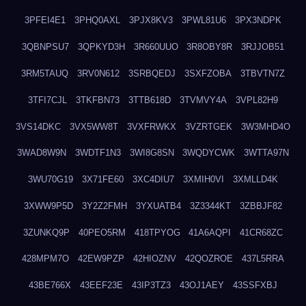
3PFEI4E1
3PHQ0AXL
3PJX8KV3
3PWL81U6
3PX3NDPK
3QBNPSU7
3QPKYD3H
3R660UUO
3R8OBY8R
3RJJOB51
3RM5TAUQ
3RV0N612
3SRBQEDJ
3SXFZOBA
3TBVTN7Z
3TFI7CJL
3TKFBN73
3TTB618D
3TVMVY4A
3VPL82H9
3VS14DKC
3VX5WW8T
3VXFRWKX
3VZRTGEK
3W3MHD4O
3WAD8W9N
3WDTF1N3
3WI8G8SN
3WQDYCWK
3WTTA97N
3WU70G19
3X71FE60
3XC4DIU7
3XMIH0VI
3XMLLD4K
3XWW9P5D
3Y2Z2FMH
3YXUATB4
3Z3344KT
3ZBBJF82
3ZUNKQ9P
40PEO5RM
418TPYOG
41A6AQPI
41CR68ZC
428MPM7O
42EW9PZP
42HIOZNV
42QOZROE
437L5RRA
43BE766X
43EEF23E
43IP3TZ3
43OJ1AEY
43SSFXBJ