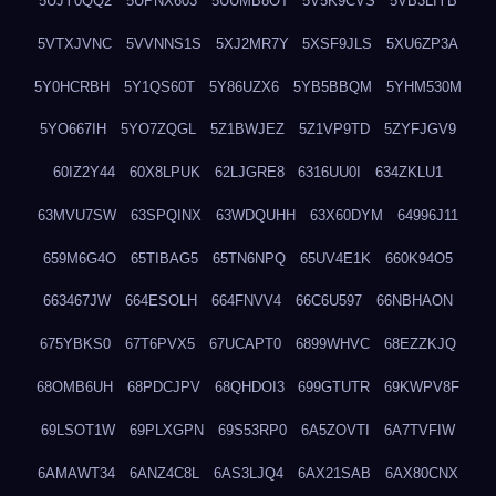
5UJY0QQ2
5UPNX603
5UUMB8OT
5V5K9CVS
5VB3LIYB
5VTXJVNC
5VVNNS1S
5XJ2MR7Y
5XSF9JLS
5XU6ZP3A
5Y0HCRBH
5Y1QS60T
5Y86UZX6
5YB5BBQM
5YHM530M
5YO667IH
5YO7ZQGL
5Z1BWJEZ
5Z1VP9TD
5ZYFJGV9
60IZ2Y44
60X8LPUK
62LJGRE8
6316UU0I
634ZKLU1
63MVU7SW
63SPQINX
63WDQUHH
63X60DYM
64996J11
659M6G4O
65TIBAG5
65TN6NPQ
65UV4E1K
660K94O5
663467JW
664ESOLH
664FNVV4
66C6U597
66NBHAON
675YBKS0
67T6PVX5
67UCAPT0
6899WHVC
68EZZKJQ
68OMB6UH
68PDCJPV
68QHDOI3
699GTUTR
69KWPV8F
69LSOT1W
69PLXGPN
69S53RP0
6A5ZOVTI
6A7TVFIW
6AMAWT34
6ANZ4C8L
6AS3LJQ4
6AX21SAB
6AX80CNX