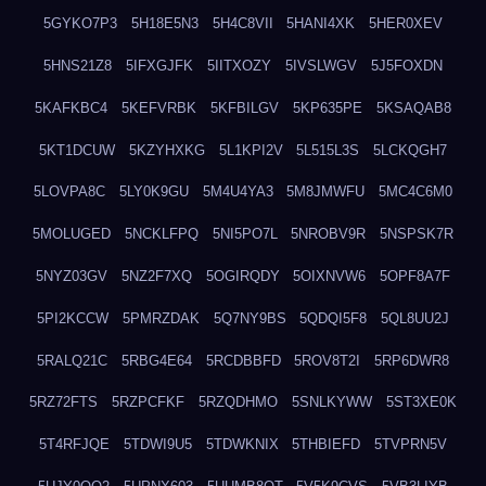
5GYKO7P3
5H18E5N3
5H4C8VII
5HANI4XK
5HER0XEV
5HNS21Z8
5IFXGJFK
5IITXOZY
5IVSLWGV
5J5FOXDN
5KAFKBC4
5KEFVRBK
5KFBILGV
5KP635PE
5KSAQAB8
5KT1DCUW
5KZYHXKG
5L1KPI2V
5L515L3S
5LCKQGH7
5LOVPA8C
5LY0K9GU
5M4U4YA3
5M8JMWFU
5MC4C6M0
5MOLUGED
5NCKLFPQ
5NI5PO7L
5NROBV9R
5NSPSK7R
5NYZ03GV
5NZ2F7XQ
5OGIRQDY
5OIXNVW6
5OPF8A7F
5PI2KCCW
5PMRZDAK
5Q7NY9BS
5QDQI5F8
5QL8UU2J
5RALQ21C
5RBG4E64
5RCDBBFD
5ROV8T2I
5RP6DWR8
5RZ72FTS
5RZPCFKF
5RZQDHMO
5SNLKYWW
5ST3XE0K
5T4RFJQE
5TDWI9U5
5TDWKNIX
5THBIEFD
5TVPRN5V