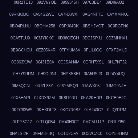
08R2TE13
091V6YQE
0959345H
097C3BE4
09DI9AQ2
09RKK0JO
0A54G2WE
0A7RXWXI
0AG4NTTC
0AYXMFKC
0BO4RLHU
0BOHM258
0BPJ04DK
0BSHJVOT
0C9RGFN6
0CA5T1U9
0CMYI0KC
0D38QEGH
0DCJSPJ1
0DZMHHX1
0E9GCHCU
0EZ05K4R
0FFYUM84
0FLIL6GQ
0FXF2MUD
0G363XJW
0GI31E0A
0GJSAH4M
0GRH7XSL
0H17NT32
0H7Y9RRM
0H9OI0N1
0HYK5SEI
0IA5RSJ3
0IF4Y4UQ
0IM5QCNL
0IUZL33Y
0J6YMSQ9
0JAWX05J
0JMG9NJH
0JX5HAPI
0JXDX9ZM
0K8I19RD
0KA2KHRR
0KCE9EJG
0KFC83WS
0KHXDLT8
0KO7R0BZ
0LA240G7
0LIQ91PM
0LPY3G1Z
0LTLQ0B4
0M40H0CT
0MCMJJJP
0N1LZI50
0NALSI2P
0NFM8HBQ
0O1D2CFA
0O3VCZC0
0OY5HHNM