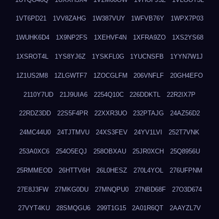
1VT6PD21
1VV8ZAHG
1W387VUY
1WFVB76Y
1WPX7P03
1WUHK6D4
1X9NP2FS
1XEHVF4N
1XFRA9ZO
1XS2YS68
1XSROT4L
1YS8YJ6Z
1YSKFL0G
1YUCNSFB
1YYN7W1J
1Z1US2M8
1ZLGWTF7
1ZOCGLFM
206VNFLF
20GH4EFO
2110Y7UD
21J9UIA6
2254Q10C
226DDKTL
22R2IX7P
22RDZ3DD
22S5F4PR
22XXR3UO
232PTAJG
24AZ56D2
24MC44U0
24TJTMVU
24XS3FEV
24YV1LVI
252T7VNK
253A0XC6
254O5EQJ
258OBXAU
25JR0XCH
25Q8956U
25RMMEOD
26HTTV6H
26L0HESZ
270L4YOL
276UFPNM
27E8J3FW
27MKG0DU
27MNQPU0
27NBD68F
27O3D674
27VYT4KU
28SMQGU6
299T1G15
2A01R6QT
2AAYZL7V