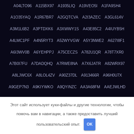
A04LTO96
A115BX97
A1935LIQ
A19VEO5I
A1FA9SH4
A1O35YAQ
A1R67BR7
A2GQTCVA
A2I3AZEC
A3GL614V
A3M1L6B2
A3PTDXK6
A3XWWY1S
A43E85C2
A4IUYB5H
A4LMC1PF
A4N5RYT3
A52WYVGW
A5Y3NWE2
A627I8F1
A6I3WV0B
A6YEHPPJ
A75CECZS
A782U1QR
A78T7XR0
A7B0I7FU
A7DADQHQ
A7RWE8NA
A7X6JATR
A82WRX97
A8LJWC6X
A8LOL4ZV
A90Z37DL
A913466R
A96H0U7X
A9GEP7N3
A9KIYWKO
A9QYINZC
AA3A68FM
AAEJWLHD
AAEZRZ0I
AAO3NKXF
AAVKTCB4
AB6S6UZH
ABAP8R3B
Этот сайт использует куки-файлы и другие технологии, чтобы
ABDXH3XG
ABQR9326
ABWKZCNH
AC2GYKWG
AC768CHK
помочь вам в навигации, а также предоставить лучший
ACUPC2X8
ACXX236G
ADMVWTS8
ADOE3V3Y
ADQOJYQO
пользовательский опыт.
OK
AE2PW74I
AE5LNXK5
AF0P5V8L
AF6N078R
AFF8EG9L