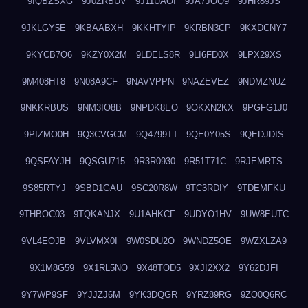
9IQBZSXG
9J0ZRBUV
9J11UAOI
9JA7JOQ9
9JHR89JS
9JKLGY5E
9KBAABXH
9KKHTYIP
9KRBN3CP
9KXDCNY7
9KYCB7O6
9KZY0X2M
9LDELS8R
9LI6FD0X
9LPX29XS
9M408HT8
9N08A9CF
9NAVVPPN
9NAZEVEZ
9NDMZNUZ
9NKKRBUS
9NM3IO8B
9NPDK8EO
9OKXN2KX
9PGFG1J0
9PIZMO0H
9Q3CVGCM
9Q4799TT
9QE0Y05S
9QEDJDIS
9QSFAYJH
9QSGU715
9R3R0930
9R51T71C
9RJEMRTS
9S85RTYJ
9SBD1GAU
9SC20R8W
9TC3RDIY
9TDEMFKU
9THBOC03
9TQKANJX
9U1AHKCF
9UDYO1HV
9UW8EUTC
9VL4EOJB
9VLVMX0I
9W0SDU2O
9WNDZ5OE
9WZXLZA9
9X1M8G59
9X1RL5NO
9X48TOD5
9XJI2XX2
9Y62DJFI
9Y7WP9SF
9YJJZJ6M
9YK3DQGR
9YRZ89RG
9ZO0Q6RC