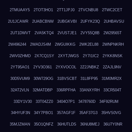
2TMUAAY5
2TOT3HO1
2TT1JPJ0
2TVCNBU8
2TWC2CET
2U1JCAWR
2UABCBNW
2UBGKVBI
2UFYK23Q
2UHBAVSU
2UT1DWVT
2VA5KTQ4
2VUSTJE1
2VY55Q8B
2W29565T
2W496244
2WADJS4M
2WGUIKKG
2WK2EL88
2WNPNKRH
2WV0ZHMD
2X7CQ1SY
2XYTJWGS
2Y7I1IC2
2YKK8NSK
2YT95AO1
2YV3O361
2YXVOCOL
2Z2JNBKZ
2ZAJL9NV
30D5VUM9
30W729OG
31BVSCBT
31L8FP95
31M0MR2X
32AT2VLN
32MATDBP
336RPFHA
33ANXYRH
33CR504T
33DY1V30
33T04ZZ0
3404O7P1
3478760D
34F92RUM
34HYUF3N
34Y7PBO1
357AGF1F
35AF37G3
35HVS0VG
35MJZMAN
35O1QNFZ
36HUTLDS
36NU8MEJ
36U7Y0NR