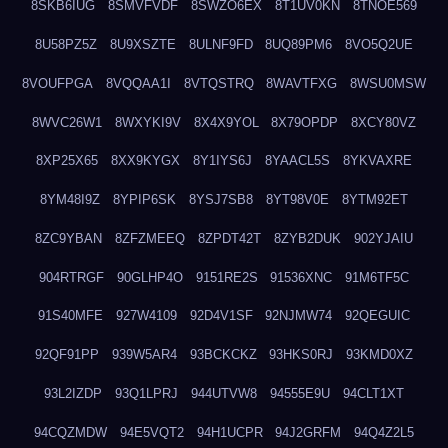
8SKB6IUG
8SMVFVDF
8SWZO6EX
8T1UV0KN
8TNOE569
8U58PZ5Z
8U9XSZTE
8ULNF9FD
8UQ89PM6
8VO5Q2UE
8VOUFPGA
8VQQAA1I
8VTQSTRQ
8WAVTFXG
8WSU0MSW
8WVC26W1
8WXYKI9V
8X4X9YOL
8X79OPDP
8XCY80VZ
8XP25X65
8XX9KYGX
8Y1IYS6J
8YAACL5S
8YKVAXRE
8YM48I9Z
8YPIP6SK
8YSJ7SB8
8YT98V0E
8YTM92ET
8ZC9YBAN
8ZFZMEEQ
8ZPDT42T
8ZYB2DUK
902YJAIU
904RTRGF
90GLHP4O
9151RE2S
91536XNC
91M6TF5C
91S40MFE
927W4109
92D4V1SF
92NJMW74
92QEGUIC
92QF91PP
939W5AR4
93BCKCKZ
93HKS0RJ
93KMD0XZ
93L2IZDP
93Q1LPRJ
944UTVW8
94555E9U
94CLT1XT
94CQZMDW
94E5VQT2
94H1UCPR
94J2GRFM
94Q4Z2L5