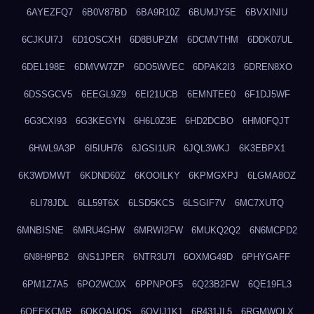
6AYEZFQ7
6B0V87BD
6BA9R10Z
6BUMJY5E
6BVXINIU
6CJKUI7J
6D1OSCXH
6D8BUPZM
6DCMVTHM
6DDK07UL
6DEL198E
6DMVW7ZP
6DO5WVEC
6DPAK2I3
6DREN8XO
6DSSGCV5
6EEGL9Z9
6EI21UCB
6EMNTEE0
6F1DJ5WF
6G3CXI93
6G3KEGYN
6H6L0Z3E
6HD2DCBO
6HM0FQJT
6HWL9A3P
6I5IUH76
6JGSI1UR
6JQL3WKJ
6K3EBPX1
6K3WDMWT
6KDND60Z
6KOOILKY
6KPMGXPJ
6LGMA8OZ
6LI78JDL
6LL59T6X
6LSD5KCS
6LSGIF7V
6MC7XUTQ
6MNBISNE
6MRU4GHW
6MRWI2FW
6MUKQ2Q2
6N6MCPD2
6N8H9PB2
6NS1JPER
6NTR3U7I
6OXMG49D
6PHYGAFF
6PM1Z7A5
6PO2WC0X
6PPNPOF5
6Q23B2FW
6QE19FL3
6QEEKCMR
6QKOAUOS
6QVIJ1K1
6R431JL5
6RGMWOLX