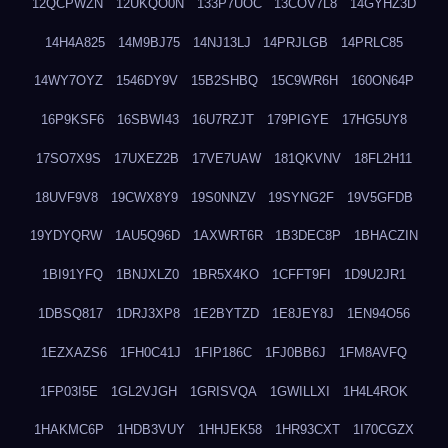
12QCPWZN
12UKQO0N
133P7UOC
13COV7L8
14GYHZ3D
14H4A825
14M9BJ75
14NJ13LJ
14PRJLGB
14PRLC85
14WY7OYZ
1546DY9V
15B2SHBQ
15C9WR6H
160ON64P
16P9KSF6
16SBWI43
16U7RZJT
179PIGYE
17HG5UY8
17SO7X9S
17UXEZ2B
17VE7UAW
181QKVNV
18FL2H11
18UVF9V8
19CWX8Y9
19S0NNZV
19SYNG2F
19V5GFDB
19YDYQRW
1AU5Q96D
1AXWRT6R
1B3DEC8P
1BHACZIN
1BI91YFQ
1BNJXLZ0
1BR5X4KO
1CFFT9FI
1D9U2JR1
1DBSQ817
1DRJ3XP8
1E2BYTZD
1E8JEY8J
1EN94O56
1EZXAZS6
1FH0C41J
1FIP186C
1FJ0BB6J
1FM8AVFQ
1FP03I5E
1GL2VJGH
1GRISVQA
1GWILLXI
1H4L4ROK
1HAKMC6P
1HDB3VUY
1HHJEK58
1HR93CXT
1I70CGZX