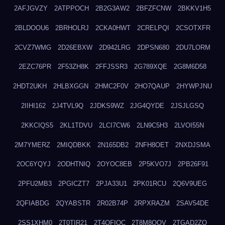
2AFJGVZY
2ATPPOCH
2B2G3AW2
2BFZFCNW
2BKKV1H5
2BLDOOU6
2BRHOLRJ
2CKA0HWT
2CRELPQI
2CSOTXFR
2CVZ7WMG
2D26EBXW
2D942LRG
2DPSN680
2DU7LORM
2EZC76PR
2F53ZH8K
2FFJSSR3
2G789XQE
2G8M6D58
2HDT2UKH
2HLBXGGN
2HMC2F0V
2HO7QAUP
2HYWPJNU
2IIHI162
2J4TVL9Q
2JDKS9WZ
2JG4QYDE
2JSJLGSQ
2KKCIQS5
2KL1TDVU
2LCI7CW6
2LN9C5H3
2LVOI55N
2M7YMERZ
2MIQDBKK
2N165DB2
2NFH8OET
2NXDJSMA
2OC6YQYJ
2ODHTNIQ
2OYOC8EB
2P5KVO7J
2PB26F91
2PFU2MB3
2PGICZT7
2PJA33U1
2PK01RCU
2Q6V9UEG
2QFIABDG
2QYABSTR
2R02B74P
2RPXRAZM
2SAV54DE
2SS1XHM0
2T0TIR21
2T4QFIOC
2T8M8OOV
2TGAD2ZO