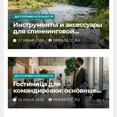
ДОСТОПРИМЕЧАТЕЛЬНОСТИ
Инструменты и аксессуары
для спиннинговой
рыбалки: назначение и
17 ИЮНЯ 2026
FRIENDS72_RU
типы
ДОСТОПРИМЕЧАТЕЛЬНОСТИ
Гостиница для
командировки: основные
критерии выбора
15 ИЮНЯ 2026
FRIENDS72_RU