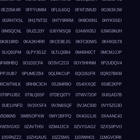
0EZ05K4R
0FFYUM84
0FLIL6GQ
0FXF2MUD
0G363XJW
0GRH7XSL
0H17NT32
0H7Y9RRM
0H9OI0N1
0HYK5SEI
0IM5QCNL
0IUZL33Y
0J6YMSQ9
0JAWX05J
0JMG9NJH
0K8I19RD
0KA2KHRR
0KCE9EJG
0KFC83WS
0KHXDLT8
0LIQ91PM
0LPY3G1Z
0LTLQ0B4
0M40H0CT
0MCMJJJP
NFM8HBQ
0O1D2CFA
0O3VCZC0
0OY5HHNM
0P2UDQV4
0PPJIUB7
0PUMEZB4
0QLRKCUP
0QO261FR
0QR27BKM
0RCWTWLK
0RH9C3CH
0S284R8O
0S4IXXQE
0S9E2KPP
0T8PUJB2
0T9LQ0SF
0TDEQ0TY
0TWV72OF
0U01AD7B
0UELVNFD
0V2IXSF4
0V3N6SQF
0VJAC930
0VY5ZG3D
W5D86N5
0W8SOPXW
0WY1BFPQ
0X4GG1J6
0XAANC43
XW3VGXD
0ZAVTHSI
0ZM4J2CX
0ZVYGAG2
0ZXS0PVO
10SRNZZ2
10ZH1AUS
10ZZI8A5
1103WHO1
11MGVORK