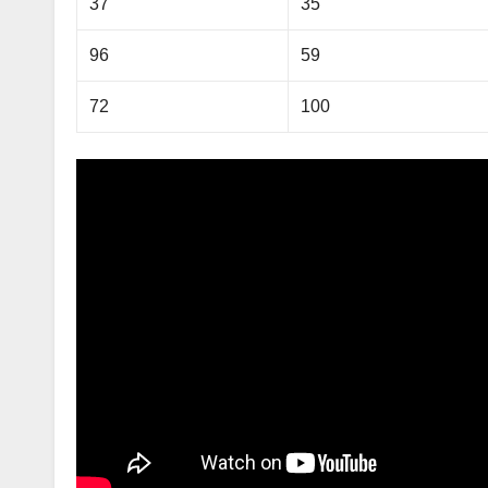
37
35
96
59
72
100