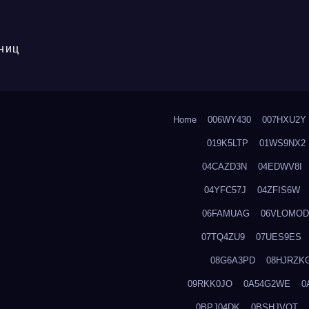
ниц
Home
006WY430
007HXU2Y
019K5LTP
01WS9NX2
04CAZD3N
04EDWV8I
04YFC57J
04ZFIS6W
06FAMUAG
06VLOMOD
07TQ4ZU9
07UES9ES
08G6A3PD
08HJRZK
09RKK0JO
0A54G2WE
0
0BPJ04DK
0BSHJVOT