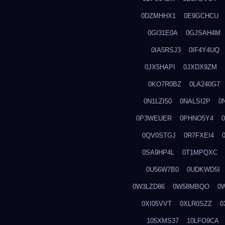
0DZMHHX1
0E9GCHCU
0GI31E0A
0GJSAH4M
0IA5RSJ3
0IF4Y4UQ
0JX5HAPI
0JXDX9ZM
0KO7R0BZ
0LA240G7
0N1LZI50
0NALSI2P
0
0P3WEUER
0PHNO5Y4
0QV0STGJ
0R7FXEI4
0SA9HP4L
0T1MPQXC
0U56W7B0
0UDKWD5I
0W3LZD86
0W58MBQO
0
0XI05VVT
0XLR0SZZ
0
105XMS37
10LFO9CA