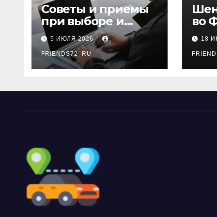
Советы и приемы
Шен
при выборе и
во 
бронировании
рос
5 ИЮЛЯ 2026
18 
авиабилетов
году
FRIENDS72_RU
дне
FRIEND
нео
док