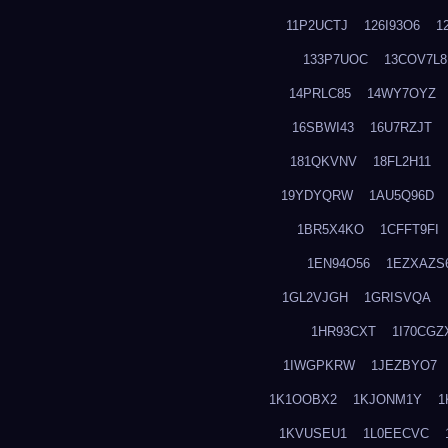
11P2UCTJ
126I93O6
1
133P7UOC
13COV7L8
14PRLC85
14WY7OYZ
16SBWI43
16U7RZJT
181QKVNV
18FL2H11
19YDYQRW
1AU5Q96D
1BR5X4KO
1CFFT9FI
1EN94O56
1EZXAZS
1GL2VJGH
1GRISVQA
1HR93CXT
1I70CGZ
1IWGPKRW
1JEZBYO7
1K1OOBX2
1KJONM1Y
1
1KVUSEU1
1L0EECVC