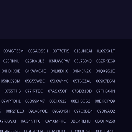
00MGT33M
00SAOS5H
00T70TIS
013UNCAI
0169XX1F
023RN4UI
02SKVUL3
034UW6PW
03L7504Q
03ZRKE69
04H0HX0B
04KWVG4E
04LI8DHX
04N4JN2X
04QX9S1E
059KC9DM
05G55WBQ
05IXW4Y0
05T6CZAL
069K7D5M
0755T7I3
077IRTEG
07ASX5QF
07BDB1DD
07FH6X4N
07VPTDH1
08B99MM7
08DIX912
08EH3GS2
08EKQPQ9
G
08R2TE13
091V6YQE
0959345H
097C3BE4
09DI9AQ2
A7RXWXI
0AG4NTTC
0AYXMFKC
0BO4RLHU
0BOHM258
0C9RGFN6
0CA5T1U9
0CMYI0KC
0D38QEGH
0DCJSPJ1