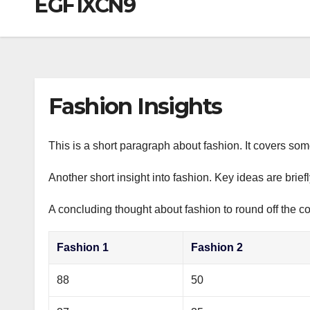
EGF1XCN9
р
a
i
A
а
m
k
p
в
i
p
и
т
Fashion Insights
ь
This is a short paragraph about fashion. It covers som
Another short insight into fashion. Key ideas are brief
A concluding thought about fashion to round off the co
Fashion 1
Fashion 2
88
50