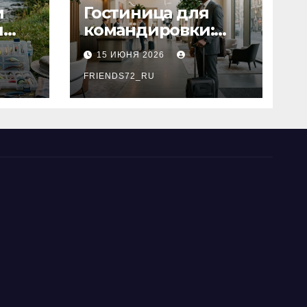
и
Гостиница для
я
командировки:
основные
15 ИЮНЯ 2026
критерии выбора
типы
FRIENDS72_RU