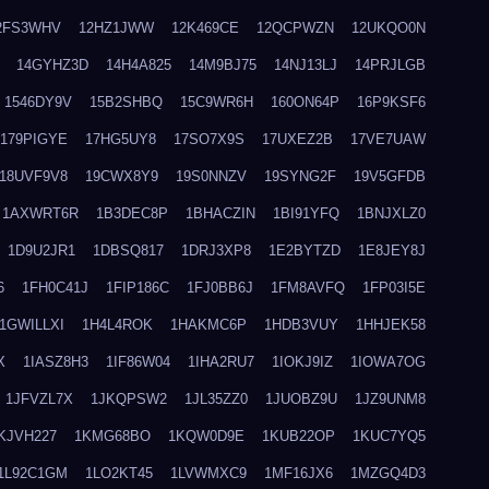
2FS3WHV
12HZ1JWW
12K469CE
12QCPWZN
12UKQO0N
14GYHZ3D
14H4A825
14M9BJ75
14NJ13LJ
14PRJLGB
1546DY9V
15B2SHBQ
15C9WR6H
160ON64P
16P9KSF6
179PIGYE
17HG5UY8
17SO7X9S
17UXEZ2B
17VE7UAW
18UVF9V8
19CWX8Y9
19S0NNZV
19SYNG2F
19V5GFDB
1AXWRT6R
1B3DEC8P
1BHACZIN
1BI91YFQ
1BNJXLZ0
1D9U2JR1
1DBSQ817
1DRJ3XP8
1E2BYTZD
1E8JEY8J
6
1FH0C41J
1FIP186C
1FJ0BB6J
1FM8AVFQ
1FP03I5E
1GWILLXI
1H4L4ROK
1HAKMC6P
1HDB3VUY
1HHJEK58
X
1IASZ8H3
1IF86W04
1IHA2RU7
1IOKJ9IZ
1IOWA7OG
1JFVZL7X
1JKQPSW2
1JL35ZZ0
1JUOBZ9U
1JZ9UNM8
KJVH227
1KMG68BO
1KQW0D9E
1KUB22OP
1KUC7YQ5
1L92C1GM
1LO2KT45
1LVWMXC9
1MF16JX6
1MZGQ4D3