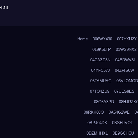
ниц
Home
006WY430
007HXU2Y
019K5LTP
01WS9NX2
04CAZD3N
04EDWV8I
04YFC57J
04ZFIS6W
06FAMUAG
06VLOMOD
07TQ4ZU9
07UES9ES
08G6A3PD
08HJRZK
09RKK0JO
0A54G2WE
0
0BPJ04DK
0BSHJVOT
0DZMHHX1
0E9GCHCU