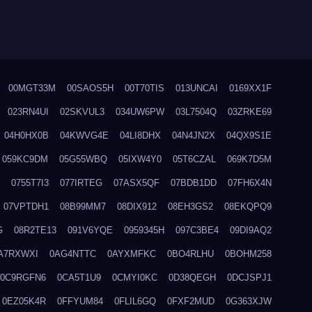
00MGT33M
00SAOS5H
00T70TIS
013UNCAI
0169XX1F
023RN4UI
02SKVUL3
034UW6PW
03L7504Q
03ZRKE69
04H0HX0B
04KWVG4E
04LI8DHX
04N4JN2X
04QX9S1E
059KC9DM
05G55WBQ
05IXW4Y0
05T6CZAL
069K7D5M
0755T7I3
077IRTEG
07ASX5QF
07BDB1DD
07FH6X4N
07VPTDH1
08B99MM7
08DIX912
08EH3GS2
08EKQPQ9
G
08R2TE13
091V6YQE
0959345H
097C3BE4
09DI9AQ2
A7RXWXI
0AG4NTTC
0AYXMFKC
0BO4RLHU
0BOHM258
0C9RGFN6
0CA5T1U9
0CMYI0KC
0D38QEGH
0DCJSPJ1
0EZ05K4R
0FFYUM84
0FLIL6GQ
0FXF2MUD
0G363XJW