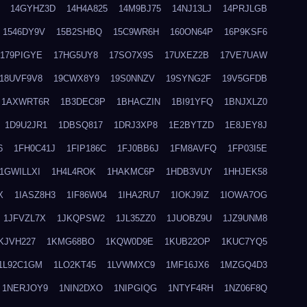
14GYHZ3D
14H4A825
14M9BJ75
14NJ13LJ
14PRJLGB
1546DY9V
15B2SHBQ
15C9WR6H
160ON64P
16P9KSF6
179PIGYE
17HG5UY8
17SO7X9S
17UXEZ2B
17VE7UAW
18UVF9V8
19CWX8Y9
19S0NNZV
19SYNG2F
19V5GFDB
1AXWRT6R
1B3DEC8P
1BHACZIN
1BI91YFQ
1BNJXLZ0
1D9U2JR1
1DBSQ817
1DRJ3XP8
1E2BYTZD
1E8JEY8J
6
1FH0C41J
1FIP186C
1FJ0BB6J
1FM8AVFQ
1FP03I5E
1GWILLXI
1H4L4ROK
1HAKMC6P
1HDB3VUY
1HHJEK58
X
1IASZ8H3
1IF86W04
1IHA2RU7
1IOKJ9IZ
1IOWA7OG
1JFVZL7X
1JKQPSW2
1JL35ZZ0
1JUOBZ9U
1JZ9UNM8
KJVH227
1KMG68BO
1KQW0D9E
1KUB22OP
1KUC7YQ5
1L92C1GM
1LO2KT45
1LVWMXC9
1MF16JX6
1MZGQ4D3
1NERJOY9
1NIN2DXO
1NIPGIQG
1NTYF4RH
1NZ06F8Q