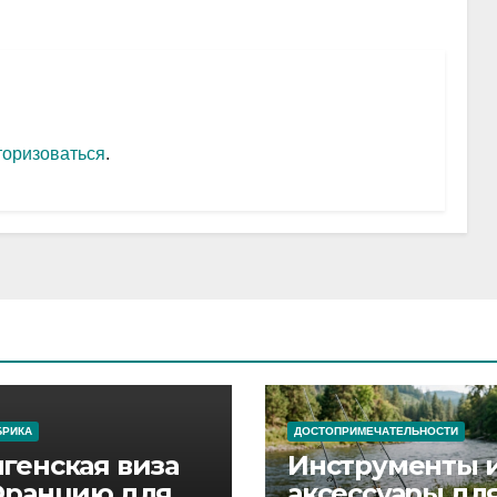
торизоваться
.
БРИКА
ДОСТОПРИМЕЧАТЕЛЬНОСТИ
генская виза
Инструменты 
Францию для
аксессуары дл