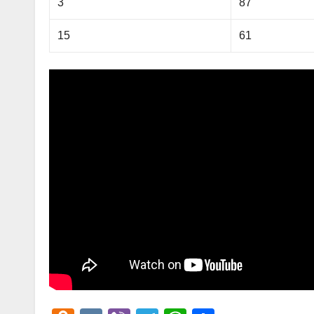
3
87
15
61