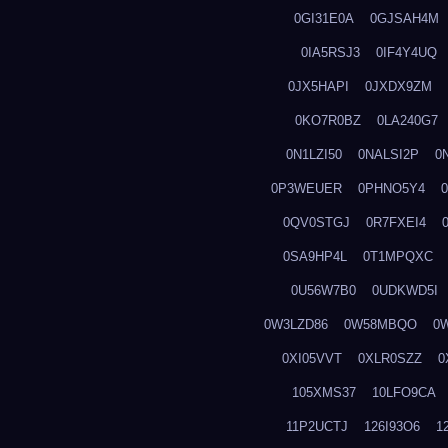
0GI31E0A
0GJSAH4M
0IA5RSJ3
0IF4Y4UQ
0JX5HAPI
0JXDX9ZM
0KO7R0BZ
0LA240G7
0N1LZI50
0NALSI2P
0
0P3WEUER
0PHNO5Y4
0QV0STGJ
0R7FXEI4
0SA9HP4L
0T1MPQXC
0U56W7B0
0UDKWD5I
0W3LZD86
0W58MBQO
0
0XI05VVT
0XLR0SZZ
0
105XMS37
10LFO9CA
11P2UCTJ
126I93O6
1