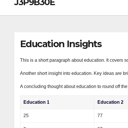
J3P9B30E
р
a
i
A
а
m
k
p
в
i
p
и
т
Education Insights
ь
This is a short paragraph about education. It covers s
Another short insight into education. Key ideas are br
A concluding thought about education to round off the
Education 1
Education 2
25
77