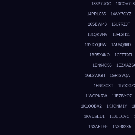
133P7UOC
13COV7L8
14PRLC85
14WY7OYZ
16SBWI43
16U7RZJT
181QKVNV
18FL2H11
19YDYQRW
1AU5Q96D
1BR5X4KO
1CFFT9FI
1EN94O56
1EZXAZS
1GL2VJGH
1GRISVQA
1HR93CXT
1I70CGZ
1IWGPKRW
1JEZBYO7
1K1OOBX2
1KJONM1Y
1
1KVUSEU1
1L0EECVC
1N3AELFF
1N3R82X5