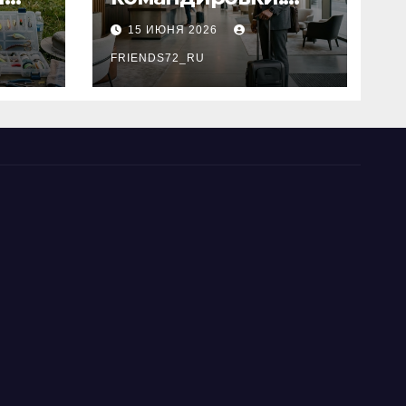
основные
15 ИЮНЯ 2026
критерии выбора
типы
FRIENDS72_RU