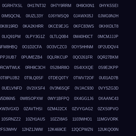
0GRH7XSL
0H17NT32
0H7Y9RRM
0H9OI0N1
0HYK5SEI
0IM5QCNL
0IUZL33Y
0J6YMSQ9
0JAWX05J
0JMG9NJH
0K8I19RD
0KA2KHRR
0KCE9EJG
0KFC83WS
0KHXDLT8
0LIQ91PM
0LPY3G1Z
0LTLQ0B4
0M40H0CT
0MCMJJJP
NFM8HBQ
0O1D2CFA
0O3VCZC0
0OY5HHNM
0P2UDQV4
0PPJIUB7
0PUMEZB4
0QLRKCUP
0QO261FR
0QR27BKM
0RCWTWLK
0RH9C3CH
0S284R8O
0S4IXXQE
0S9E2KPP
0T8PUJB2
0T9LQ0SF
0TDEQ0TY
0TWV72OF
0U01AD7B
0UELVNFD
0V2IXSF4
0V3N6SQF
0VJAC930
0VY5ZG3D
W5D86N5
0W8SOPXW
0WY1BFPQ
0X4GG1J6
0XAANC43
XW3VGXD
0ZAVTHSI
0ZM4J2CX
0ZVYGAG2
0ZXS0PVO
10SRNZZ2
10ZH1AUS
10ZZI8A5
1103WHO1
11MGVORK
2FS3WHV
12HZ1JWW
12K469CE
12QCPWZN
12UKQO0N