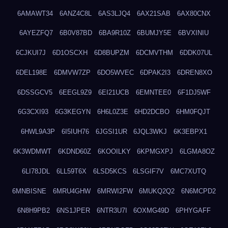
6AMAWT34
6ANZ4C8L
6AS3LJQ4
6AX21SAB
6AX80CNX
6AYEZFQ7
6B0V87BD
6BA9R10Z
6BUMJY5E
6BVXINIU
6CJKUI7J
6D1OSCXH
6D8BUPZM
6DCMVTHM
6DDK07UL
6DEL198E
6DMVW7ZP
6DO5WVEC
6DPAK2I3
6DREN8XO
6DSSGCV5
6EEGL9Z9
6EI21UCB
6EMNTEE0
6F1DJ5WF
6G3CXI93
6G3KEGYN
6H6L0Z3E
6HD2DCBO
6HM0FQJT
6HWL9A3P
6I5IUH76
6JGSI1UR
6JQL3WKJ
6K3EBPX1
6K3WDMWT
6KDND60Z
6KOOILKY
6KPMGXPJ
6LGMA8OZ
6LI78JDL
6LL59T6X
6LSD5KCS
6LSGIF7V
6MC7XUTQ
6MNBISNE
6MRU4GHW
6MRWI2FW
6MUKQ2Q2
6N6MCPD2
6N8H9PB2
6NS1JPER
6NTR3U7I
6OXMG49D
6PHYGAFF