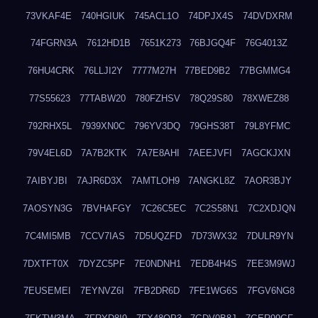
73VKAF4E
740HGIUK
745ACL1O
74DPJX4S
74DVDXRM
74FGRN3A
7612HD1B
7651K273
76BJGQ4F
76G4013Z
76HU4CRK
76LLJI2Y
7777M27H
77BED9B2
77BGMMG4
77S55623
77TABW20
780FZHSV
78Q29S80
78XWEZ88
792RHX5L
7939XN0C
796YV3DQ
79GHS38T
79L8YFMC
79V4EL6D
7A7B2KTK
7A7E8AHI
7AEEJVFI
7AGCKJXN
7AIBYJBI
7AJR6D3X
7AMTLOH9
7ANGKL8Z
7AOR3BJY
7AOSYN3G
7BVHAFGY
7C26C5EC
7C2S58N1
7C2XDJQN
7C4MI5MB
7CCV7IAS
7D5UQZFD
7D73WX32
7DULR9YN
7DXTFT0X
7DYZC5PF
7E0NDNH1
7EDB4H4S
7EE3M9WJ
7EUSEMEI
7EYNVZ6I
7FB2DR6D
7FE1WG6S
7FGV6NG8