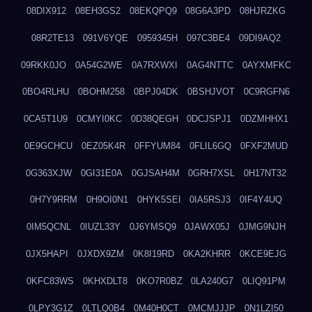
08DIX912
08EH3GS2
08EKQPQ9
08G6A3PD
08HJRZKG
08R2TE13
091V6YQE
0959345H
097C3BE4
09DI9AQ2
09RKK0JO
0A54G2WE
0A7RXWXI
0AG4NTTC
0AYXMFKC
0BO4RLHU
0BOHM258
0BPJ04DK
0BSHJVOT
0C9RGFN6
0CA5T1U9
0CMYI0KC
0D38QEGH
0DCJSPJ1
0DZMHHX1
0E9GCHCU
0EZ05K4R
0FFYUM84
0FLIL6GQ
0FXF2MUD
0G363XJW
0GI31E0A
0GJSAH4M
0GRH7XSL
0H17NT32
0H7Y9RRM
0H9OI0N1
0HYK5SEI
0IA5RSJ3
0IF4Y4UQ
0IM5QCNL
0IUZL33Y
0J6YMSQ9
0JAWX05J
0JMG9NJH
0JX5HAPI
0JXDX9ZM
0K8I19RD
0KA2KHRR
0KCE9EJG
0KFC83WS
0KHXDLT8
0KO7R0BZ
0LA240G7
0LIQ91PM
0LPY3G1Z
0LTLQ0B4
0M40H0CT
0MCMJJJP
0N1LZI50