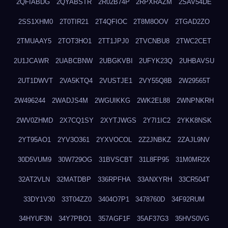
2QFIABDG
2QYABSTR
2R02B74P
2RPXRAZM
2SAV54DE
2SS1XHM0
2T0TIR21
2T4QFIOC
2T8M8OOV
2TGAD2ZO
2TMUAAY5
2TOT3HO1
2TT1JPJ0
2TVCNBU8
2TWC2CET
2U1JCAWR
2UABCBNW
2UBGKVBI
2UFYK23Q
2UHBAVSU
2UT1DWVT
2VA5KTQ4
2VUSTJE1
2VY55Q8B
2W29565T
2W496244
2WADJS4M
2WGUIKKG
2WK2EL88
2WNPNKRH
2WV0ZHMD
2X7CQ1SY
2XYTJWGS
2Y7I1IC2
2YKK8NSK
2YT95AO1
2YV3O361
2YXVOCOL
2Z2JNBKZ
2ZAJL9NV
30D5VUM9
30W729OG
31BVSCBT
31L8FP95
31M0MR2X
32AT2VLN
32MATDBP
336RPFHA
33ANXYRH
33CR504T
33DY1V30
33T04ZZ0
3404O7P1
3478760D
34F92RUM
34HYUF3N
34Y7PBO1
357AGF1F
35AF37G3
35HVS0VG