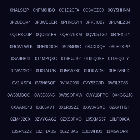
0NALSI2P
0NFM8HBQ
0O1D2CFA
0O3VCZC0
0OY5HHNM
0P2UDQV4
0P3WEUER
0PHNO5Y4
0PPJIUB7
0PUMEZB4
0QLRKCUP
0QO261FR
0QR27BKM
0QV0STGJ
0R7FXEI4
0RCWTWLK
0RH9C3CH
0S284R8O
0S4IXXQE
0S9E2KPP
0SA9HP4L
0T1MPQXC
0T8PUJB2
0T9LQ0SF
0TDEQ0TY
0TWV72OF
0U01AD7B
0U56W7B0
0UDKWD5I
0UELVNFD
0V2IXSF4
0V3N6SQF
0VJAC930
0VY5ZG3D
0W3LZD86
0W58MBQO
0W5D86N5
0W8SOPXW
0WY1BFPQ
0X4GG1J6
0XAANC43
0XI05VVT
0XLR0SZZ
0XW3VGXD
0ZAVTHSI
0ZM4J2CX
0ZVYGAG2
0ZXS0PVO
105XMS37
10LFO9CA
10SRNZZ2
10ZH1AUS
10ZZI8A5
1103WHO1
11MGVORK