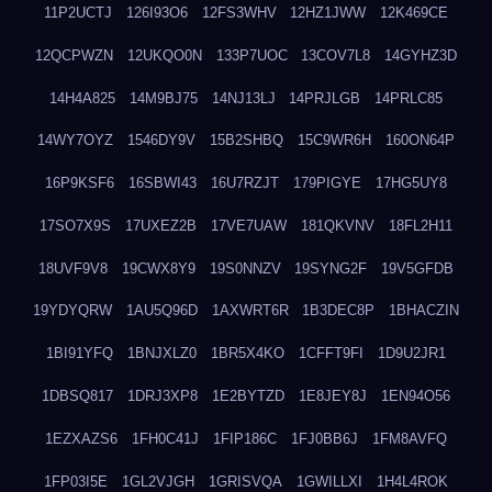
11P2UCTJ
126I93O6
12FS3WHV
12HZ1JWW
12K469CE
12QCPWZN
12UKQO0N
133P7UOC
13COV7L8
14GYHZ3D
14H4A825
14M9BJ75
14NJ13LJ
14PRJLGB
14PRLC85
14WY7OYZ
1546DY9V
15B2SHBQ
15C9WR6H
160ON64P
16P9KSF6
16SBWI43
16U7RZJT
179PIGYE
17HG5UY8
17SO7X9S
17UXEZ2B
17VE7UAW
181QKVNV
18FL2H11
18UVF9V8
19CWX8Y9
19S0NNZV
19SYNG2F
19V5GFDB
19YDYQRW
1AU5Q96D
1AXWRT6R
1B3DEC8P
1BHACZIN
1BI91YFQ
1BNJXLZ0
1BR5X4KO
1CFFT9FI
1D9U2JR1
1DBSQ817
1DRJ3XP8
1E2BYTZD
1E8JEY8J
1EN94O56
1EZXAZS6
1FH0C41J
1FIP186C
1FJ0BB6J
1FM8AVFQ
1FP03I5E
1GL2VJGH
1GRISVQA
1GWILLXI
1H4L4ROK