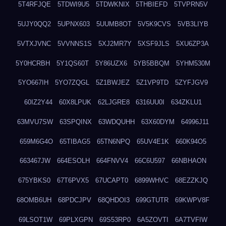
5T4RFJQE
5TDWI9U5
5TDWKNIX
5THBIEFD
5TVPRN5V
5UJY0QQ2
5UPNX603
5UUMB8OT
5V5K9CVS
5VB3LIYB
5VTXJVNC
5VVNNS1S
5XJ2MR7Y
5XSF9JLS
5XU6ZP3A
5Y0HCRBH
5Y1QS60T
5Y86UZX6
5YB5BBQM
5YHM530M
5YO667IH
5YO7ZQGL
5Z1BWJEZ
5Z1VP9TD
5ZYFJGV9
60IZ2Y44
60X8LPUK
62LJGRE8
6316UU0I
634ZKLU1
63MVU7SW
63SPQINX
63WDQUHH
63X60DYM
64996J11
659M6G4O
65TIBAG5
65TN6NPQ
65UV4E1K
660K94O5
663467JW
664ESOLH
664FNVV4
66C6U597
66NBHAON
675YBKS0
67T6PVX5
67UCAPT0
6899WHVC
68EZZKJQ
68OMB6UH
68PDCJPV
68QHDOI3
699GTUTR
69KWPV8F
69LSOT1W
69PLXGPN
69S53RP0
6A5ZOVTI
6A7TVFIW