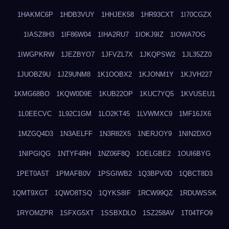
1HAKMC6P
1HDB3VUY
1HHJEK58
1HR93CXT
1I70CGZX
1IASZ8H3
1IF86W04
1IHA2RU7
1IOKJ9IZ
1IOWA7OG
1IWGPKRW
1JEZBYO7
1JFVZL7X
1JKQPSW2
1JL35ZZ0
1JUOBZ9U
1JZ9UNM8
1K1OOBX2
1KJONM1Y
1KJVH227
1KMG68BO
1KQW0D9E
1KUB22OP
1KUC7YQ5
1KVUSEU1
1L0EECVC
1L92C1GM
1LO2KT45
1LVWMXC9
1MF16JX6
1MZGQ4D3
1N3AELFF
1N3R82X5
1NERJOY9
1NIN2DXO
1NIPGIQG
1NTYF4RH
1NZ06F8Q
1OELGBE2
1OUI6BYG
1PET0A5T
1PMAFB0V
1PSGIWB2
1Q3BPV0D
1QBCT8D3
1QMT9XGT
1QWO8TSQ
1QYKS8IF
1RCW99QZ
1RDUWSSK
1RYOMZPR
1SFXG5XT
1SSBXDLO
1SZ258AV
1T04TFO9