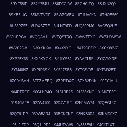
8RYF58IR
8S2Y754U
8S6FCGLW
8SGHCITQ
8SJXN2QY
8SKB6IUG
8SMVFVDF
8SWZO6EX
8T1UV0KN
8TNOE569
8U58PZ5Z
8U9XSZTE
8ULNF9FD
8UQ89PM6
8VO5Q2UE
8VOUFPGA
8VQQAA1I
8VTQSTRQ
8WAVTFXG
8WSU0MSW
8WVC26W1
8WXYKI9V
8X4X9YOL
8X79OPDP
8XCY80VZ
8XP25X65
8XX9KYGX
8Y1IYS6J
8YAACL5S
8YKVAXRE
8YM48I9Z
8YPIP6SK
8YSJ7SB8
8YT98V0E
8YTM92ET
8ZC9YBAN
8ZFZMEEQ
8ZPDT42T
8ZYB2DUK
902YJAIU
904RTRGF
90GLHP4O
9151RE2S
91536XNC
91M6TF5C
91S40MFE
927W4109
92D4V1SF
92NJMW74
92QEGUIC
92QF91PP
939W5AR4
93BCKCKZ
93HKS0RJ
93KMD0XZ
93L2IZDP
93Q1LPRJ
944UTVW8
94555E9U
94CLT1XT