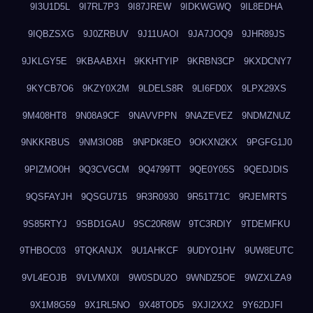
9I3U1D5L
9I7RL7P3
9I87JREW
9IDKWGWQ
9IL8EDHA
9IQBZSXG
9J0ZRBUV
9J11UAOI
9JA7JOQ9
9JHR89JS
9JKLGY5E
9KBAABXH
9KKHTYIP
9KRBN3CP
9KXDCNY7
9KYCB7O6
9KZY0X2M
9LDELS8R
9LI6FD0X
9LPX29XS
9M408HT8
9N08A9CF
9NAVVPPN
9NAZEVEZ
9NDMZNUZ
9NKKRBUS
9NM3IO8B
9NPDK8EO
9OKXN2KX
9PGFG1J0
9PIZMO0H
9Q3CVGCM
9Q4799TT
9QE0Y05S
9QEDJDIS
9QSFAYJH
9QSGU715
9R3R0930
9R51T71C
9RJEMRTS
9S85RTYJ
9SBD1GAU
9SC20R8W
9TC3RDIY
9TDEMFKU
9THBOC03
9TQKANJX
9U1AHKCF
9UDYO1HV
9UW8EUTC
9VL4EOJB
9VLVMX0I
9W0SDU2O
9WNDZ5OE
9WZXLZA9
9X1M8G59
9X1RL5NO
9X48TOD5
9XJI2XX2
9Y62DJFI