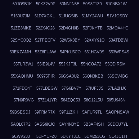
50JO9B1K
50KZ2V9P
50NNJN5E
50S8F1Z0
510NBX1W
5160U7JM
51D7XGKL
51JUGSIB
51MY24WU
51VJOSDY
51ZE8MKB
522X4O28
52D4GH9B
52FJKYTB
52MOA4HC
52SYO0Q2
52TPECFV
52W5K0BY
52XXY91Q
53ATDBWI
53EKZAMH
53Z8FUAW
54PKU5CO
551HGV0S
553WPS4S
55FLR3W1
55IE9L4V
55JKJF3L
55NCOA72
55QDIRSM
55XAQHMU
56975PIR
56GSA0U2
56QN3KEB
56SCV4BG
571FDQ4T
5771DEGW
57G6BV7Y
57IUFJJS
57LA2HJ6
57N9R0VG
57Z141YR
584ZQC53
58G12L5U
595U946N
59BSESDJ
59FRMR7X
59T11ZKH
5AFUR9TL
5AOPNSAW
5AQL07P2
5ASS9KJO
5AY4N3YE
5B3AF4SH
5CDCU7YL
5CWV233T
5DFYUFZ0
5DKYT31C
5DM253CG
5E4JC1TI