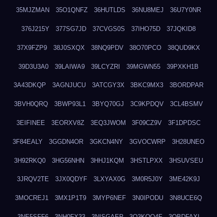
35MJZMAN
35O1QNFZ
36HUTLDS
36NU8MEJ
36U7Y0NR
376J215Y
377SG7JD
37CVGS0S
37IHO75D
37JQKID8
37X9FZP9
38J0SXQX
38NQ9PDV
38O70PCO
38QUD9KX
39D3U3A0
39LAIWA9
39LCYZRI
39MGWN55
39PXKH1B
3A43DKQP
3AGNJUCU
3ATCGY3X
3BKC9MX3
3BORDPAR
3BVH0QRQ
3BWP93L1
3BYQ70GJ
3C9KPDQV
3CL4BSMV
3EIFINEE
3EORXV8Z
3EQ3JWOM
3F09CZ9V
3F1DPDSC
3F84EALY
3GGDN4OR
3GKCN4NY
3GVOCWRP
3H28UNEO
3H92RKQ0
3HG56NHN
3HHJ1KQM
3HSTLPXX
3HSUVSEU
3JRQV2TE
3JX0QDYF
3LXYAX0G
3M0R5J0Y
3ME42K9J
3MOCREJ1
3MX1P1T9
3MYP6NEF
3N0IPODU
3N8UCE6Q
3NE5SFF6
3NH0FX33
3NISGAEP
3O3KQQ4F
3OBDFAXI