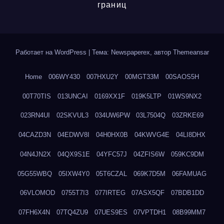
границ
Работает на WordPress
|
Тема: Newspaperex, автор
Themeansar
Home
006WY430
007HXU2Y
00MGT33M
00SAOS5H
00T70TIS
013UNCAI
0169XX1F
019K5LTP
01WS9NX2
023RN4UI
02SKVUL3
034UW6PW
03L7504Q
03ZRKE69
04CAZD3N
04EDWV8I
04H0HX0B
04KWVG4E
04LI8DHX
04N4JN2X
04QX9S1E
04YFC57J
04ZFIS6W
059KC9DM
05G55WBQ
05IXW4Y0
05T6CZAL
069K7D5M
06FAMUAG
06VLOMOD
0755T7I3
077IRTEG
07ASX5QF
07BDB1DD
07FH6X4N
07TQ4ZU9
07UES9ES
07VPTDH1
08B99MM7