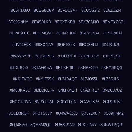
8C6H1X9Q
8CEG9O6P
8CFDQ2M4
8CUCG2I2
8D8ZOZI4
8E09QNUV
8E4S01KD
8ECXEKP8
8EK7CM3O
8EMTYC6G
8EPAS0G6
8FLU9KW0
8GN4ZHDF
8GP2U7BA
8HSUN8J4
8HV1LF0X
8I0XX43W
8IGK9S2K
8IKCGRHJ
8IN6KUU1
8IWWBYPE
8J75FPFS
8JJDB3C0
8JKNTZGY
8JO7GZIF
8JT3UC50
8K1AGK5W
8KEKFDIE
8KNPFC99
8KPYSBQS
8KXIFVGC
8KYIF5SK
8L34DAQF
8L74O55L
8LZ3S1IS
8M8UKA3C
8MLQKCFV
8N8F04EH
8NA0T4E7
8NDCJ7UZ
8NGGUDVA
8NPYUIWI
8O0YLDLN
8OASJ3P6
8OL9RU5T
8OUD8RGF
8PQTS65Y
8Q4WAGXO
8Q67LX0P
8Q89HRM2
8QJ48I60
8QM6M2QF
8RH6U9AR
8RKLFN77
8RKWTPQR