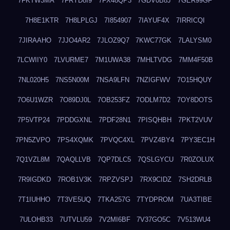
7FKTW3MA
7FRYD8I9
7FX48QP3
7GDV0B8J
7GER99GF
7H8E1KTR
7H8LPLGJ
7I854907
7IAYUF4X
7IRRICQI
7JIRAAHO
7JJO4AR2
7JLOZ9Q7
7KWC77GK
7LALYSM0
7LCWIIY0
7LVURME7
7M1UWA38
7MHLTVDG
7MM4F50B
7NL020H5
7NS5N00M
7NSA9LFN
7NZIGFWV
7O15HQUY
7O6U1WZR
7O89DJ0L
7OB253FZ
7ODLM7D2
7OY8DOTS
7P5VTP24
7PDDGXNL
7PDF28N1
7PISQHBH
7PKT2VUV
7PN5ZVPO
7PS4XQMK
7PVQC4XL
7PVZ4BY4
7PY3EC1H
7Q1VZL8M
7QAQLLVB
7QP7DLC5
7QSLGYCU
7R0ZOLUX
7R9IGDKD
7ROB1V3K
7RPZVSPJ
7RX9CIDZ
7SH2DRLB
7T1IUHHO
7T3VE5UQ
7TKA257G
7TYDPROM
7UA3TIBE
7ULOHB33
7UTVLU59
7V2MI6BF
7V37GO5C
7V513WU4