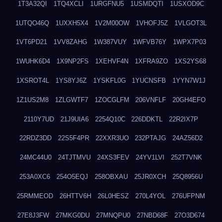
1T3A32QI
1TQ4XCLI
1URGFNU5
1USMDQTI
1USXOD9C
1UTQO46Q
1UXXH5X4
1V2M00OW
1VHOFJ5Z
1VLGOT3L
1VT6PD21
1VV8ZAHG
1W387VUY
1WFVB76Y
1WPX7P03
1WUHK6D4
1X9NP2FS
1XEHVF4N
1XFRA9ZO
1XS2YS68
1XSROT4L
1YS8YJ6Z
1YSKFL0G
1YUCNSFB
1YYN7W1J
1Z1US2M8
1ZLGWTF7
1ZOCGLFM
206VNFLF
20GH4EFO
2110Y7UD
21J9UIA6
2254Q10C
226DDKTL
22R2IX7P
22RDZ3DD
22S5F4PR
22XXR3UO
232PTAJG
24AZ56D2
24MC44U0
24TJTMVU
24XS3FEV
24YV1LVI
252T7VNK
253A0XC6
254O5EQJ
258OBXAU
25JR0XCH
25Q8956U
25RMMEOD
26HTTV6H
26L0HESZ
270L4YOL
276UFPNM
27E8J3FW
27MKG0DU
27MNQPU0
27NBD68F
27O3D674