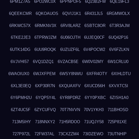
6PM1Z7A5
6PO2WC0X
6PPNPOF5
6Q23B2FW
6QE19FL3
6QEEKCMR
6QKOAUOS
6QVIJ1K1
6R431JL5
6RGMWOLX
6RKWC57X
6RMKNV3X
6RV8LARZ
6SBTC8OR
6T3R3AJM
6TKE2JE3
6TPRWJZM
6U06OJTH
6UJEQ0CF
6UQ42P16
6UTK14DG
6UU9ROQK
6UZUZF6L
6V4POCW2
6V6FZLKN
6VJVHI57
6VQ1DZQ1
6VZACB5E
6W0V02MY
6W1CRLU0
6WAOIUX0
6WJXFPEM
6WSY8NWU
6XFR4OTY
6XIHLDTU
6XL3E0EQ
6XP30R7N
6XQUAXFV
6XUCD56H
6XVXTC5I
6Y6PMH2U
6YQP5Y4L
6YR8PDRZ
6YY0PXBC
6ZISH1A0
6ZT4UC5F
6ZYCUFVQ
70T7NVVN
70V1YKH3
711BHOSD
713M5IHY
718NNXY2
71H5RDOO
71UQJY58
725P81XE
727P972L
72FW37AL
73CXZZM4
73IDZEWO
73UTNHIP