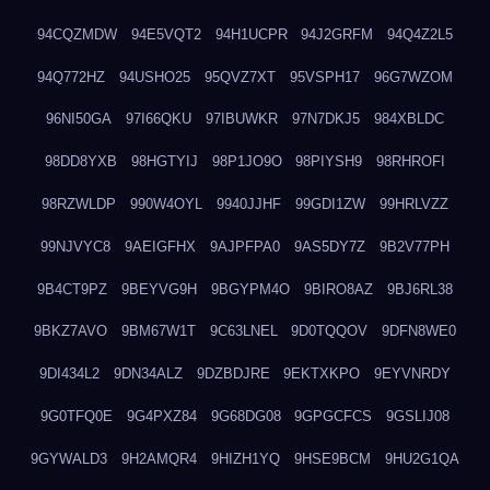
94CQZMDW
94E5VQT2
94H1UCPR
94J2GRFM
94Q4Z2L5
94Q772HZ
94USHO25
95QVZ7XT
95VSPH17
96G7WZOM
96NI50GA
97I66QKU
97IBUWKR
97N7DKJ5
984XBLDC
98DD8YXB
98HGTYIJ
98P1JO9O
98PIYSH9
98RHROFI
98RZWLDP
990W4OYL
9940JJHF
99GDI1ZW
99HRLVZZ
99NJVYC8
9AEIGFHX
9AJPFPA0
9AS5DY7Z
9B2V77PH
9B4CT9PZ
9BEYVG9H
9BGYPM4O
9BIRO8AZ
9BJ6RL38
9BKZ7AVO
9BM67W1T
9C63LNEL
9D0TQQOV
9DFN8WE0
9DI434L2
9DN34ALZ
9DZBDJRE
9EKTXKPO
9EYVNRDY
9G0TFQ0E
9G4PXZ84
9G68DG08
9GPGCFCS
9GSLIJ08
9GYWALD3
9H2AMQR4
9HIZH1YQ
9HSE9BCM
9HU2G1QA