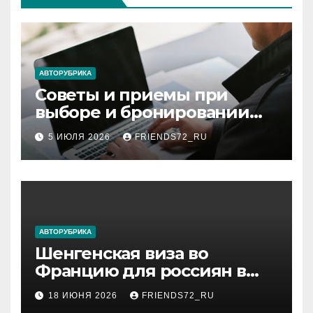
АВТОРУБРИКА
Советы и приемы при
выборе и бронировании
авиабилетов
5 ИЮЛЯ 2026
FRIENDS72_RU
АВТОРУБРИКА
Шенгенская виза во
Францию для россиян в
2026 году: сроки от 3 дней
18 ИЮНЯ 2026
FRIENDS72_RU
и список необходимых