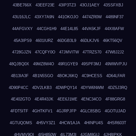
43BE766X
43EEF23E
43IP3TZ3
43OJ1AEY
43SSFXBJ
43U16JLC
43XY7A9N
441OKOJO
4474ZR0W
4489NF37
44AFGVXY
44CGH1H9
44E14L85
44VA5KJF
44XI8AFW
45A3IPS9
4601IURZ
46DGB3L9
46DLKJV6
46KT56QV
4728GJZN
47CQFY0O
47JMVITW
47TRZS70
47W8J2J2
48QJBQ0X
49MZ8W4O
49R1GYE9
49SPF3MJ
49WWVPJU
4B13IA3F
4B1N5SGO
4BOKJ6KQ
4C9HCESS
4D64LFAR
4D90P4CC
4DV2LKB3
4DWPQY14
4DYW6NWM
4DZ5J3RQ
4E402GTO
4E4R43JK
4EE6J1ME
4ENC34CO
4F88GRG8
4FDT5ITF
4GHTKFV1
4GJRPJFP
4GLC8SBG
4GOTUJAD
4GTUQOMS
4H5VY3Z1
4HCW1AJA
4HINPU4S
4HSR603T
4HVMV9QI
4I5H850W
4IL73M3I
4JGM8GIJ
4JH8IPKK