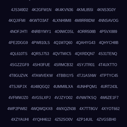
4JS349D2
4K2GFW1N
4K4KVN36
4KML855I
4KNS3G0Y
4KQJIFMI
4KWTO3AT
4LXNH9M8
4M8RR8DW
4NNSAVOG
4NOFJHTI
4NRBYMY1
4O9WC0SL
4ORR508B
4P5VX889
4PE2DGG9
4PW810LS
4Q1M7Q60
4QAHYG43
4QHYCH8B
4QL610TS
4QRSJ753
4QVTMIC5
4QXRDQN7
4S31TENQ
4SGZZGF9
4SHI3FUE
4SRMCB32
4SYJTR01
4T4UXTTO
4T8GUZVK
4TAWVEKW
4TBBI1Y5
4TJ1ASNW
4TPTYC45
4TSJ6PJX
4U48QGQ2
4UMM8LXA
4UNHPQM1
4URT243L
4VFMWJZ0
4VGSLXPJ
4VJZYO02
4VNW7KSQ
4W6ZE1F7
4WP2PW82
4WQWQXX8
4WXQZN38
4X7TT8GV
4XYOT662
4XZYAUHI
4YQHH612
4Z52SO0V
4ZP14UIL
4ZVGSBH0