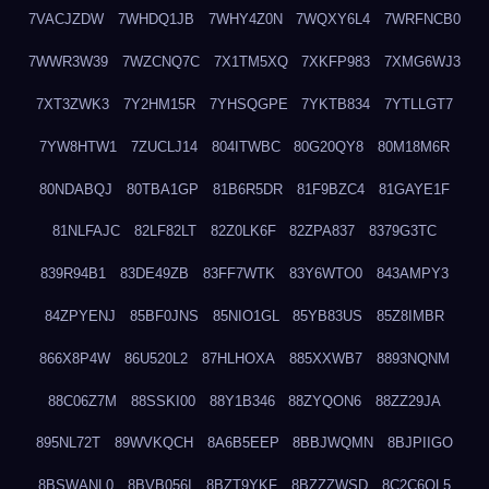
7VACJZDW
7WHDQ1JB
7WHY4Z0N
7WQXY6L4
7WRFNCB0
7WWR3W39
7WZCNQ7C
7X1TM5XQ
7XKFP983
7XMG6WJ3
7XT3ZWK3
7Y2HM15R
7YHSQGPE
7YKTB834
7YTLLGT7
7YW8HTW1
7ZUCLJ14
804ITWBC
80G20QY8
80M18M6R
80NDABQJ
80TBA1GP
81B6R5DR
81F9BZC4
81GAYE1F
81NLFAJC
82LF82LT
82Z0LK6F
82ZPA837
8379G3TC
839R94B1
83DE49ZB
83FF7WTK
83Y6WTO0
843AMPY3
84ZPYENJ
85BF0JNS
85NIO1GL
85YB83US
85Z8IMBR
866X8P4W
86U520L2
87HLHOXA
885XXWB7
8893NQNM
88C06Z7M
88SSKI00
88Y1B346
88ZYQON6
88ZZ29JA
895NL72T
89WVKQCH
8A6B5EEP
8BBJWQMN
8BJPIIGO
8BSWANL0
8BVB056I
8BZT9YKF
8BZZZWSD
8C2C6QL5