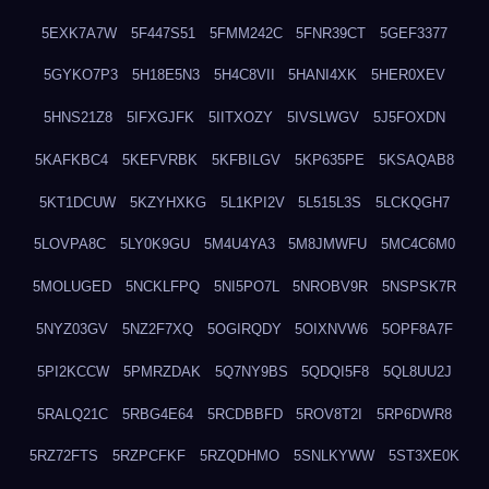
5EXK7A7W
5F447S51
5FMM242C
5FNR39CT
5GEF3377
5GYKO7P3
5H18E5N3
5H4C8VII
5HANI4XK
5HER0XEV
5HNS21Z8
5IFXGJFK
5IITXOZY
5IVSLWGV
5J5FOXDN
5KAFKBC4
5KEFVRBK
5KFBILGV
5KP635PE
5KSAQAB8
5KT1DCUW
5KZYHXKG
5L1KPI2V
5L515L3S
5LCKQGH7
5LOVPA8C
5LY0K9GU
5M4U4YA3
5M8JMWFU
5MC4C6M0
5MOLUGED
5NCKLFPQ
5NI5PO7L
5NROBV9R
5NSPSK7R
5NYZ03GV
5NZ2F7XQ
5OGIRQDY
5OIXNVW6
5OPF8A7F
5PI2KCCW
5PMRZDAK
5Q7NY9BS
5QDQI5F8
5QL8UU2J
5RALQ21C
5RBG4E64
5RCDBBFD
5ROV8T2I
5RP6DWR8
5RZ72FTS
5RZPCFKF
5RZQDHMO
5SNLKYWW
5ST3XE0K