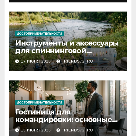
документов
ДОСТОПРИМЕЧАТЕЛЬНОСТИ
Инструменты и аксессуары
для спиннинговой
рыбалки: назначение и
17 ИЮНЯ 2026
FRIENDS72_RU
типы
ДОСТОПРИМЕЧАТЕЛЬНОСТИ
Гостиница для
командировки: основные
критерии выбора
15 ИЮНЯ 2026
FRIENDS72_RU