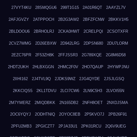
27VYT4KU
28SMQGU6
299T1G15
2A01R6QT
2AAYZL7V
2AFJGVZY
2ATPPOCH
2B2G3AW2
2BFZFCNW
2BKKV1H5
2BLDOOU6
2BRHOLRJ
2CKA0HWT
2CRELPQI
2CSOTXFR
2CVZ7WMG
2D26EBXW
2D942LRG
2DPSN680
2DU7LORM
2EZC76PR
2F53ZH8K
2FFJSSR3
2G789XQE
2G8M6D58
2HDT2UKH
2HLBXGGN
2HMC2F0V
2HO7QAUP
2HYWPJNU
2IIHI162
2J4TVL9Q
2JDKS9WZ
2JG4QYDE
2JSJLGSQ
2KKCIQS5
2KL1TDVU
2LCI7CW6
2LN9C5H3
2LVOI55N
2M7YMERZ
2MIQDBKK
2N165DB2
2NFH8OET
2NXDJSMA
2OC6YQYJ
2ODHTNIQ
2OYOC8EB
2P5KVO7J
2PB26F91
2PFU2MB3
2PGICZT7
2PJA33U1
2PK01RCU
2Q6V9UEG