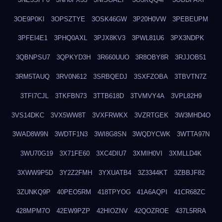
3OE9P0KI
3OPSZTYE
3OSK46GW
3P20H0VW
3PEBEUPM
3PFEI4E1
3PHQ0AXL
3PJX8KV3
3PWL81U6
3PX3NDPK
3QBNPSU7
3QPKYD3H
3R660UUO
3R8OBY8R
3RJJOB51
3RM5TAUQ
3RV0N612
3SRBQEDJ
3SXFZOBA
3TBVTN7Z
3TFI7CJL
3TKFBN73
3TTB618D
3TVMVY4A
3VPL82H9
3VS14DKC
3VX5WW8T
3VXFRWKX
3VZRTGEK
3W3MHD4O
3WAD8W9N
3WDTF1N3
3WI8G8SN
3WQDYCWK
3WTTA97N
3WU70G19
3X71FE60
3XC4DIU7
3XMIH0VI
3XMLLD4K
3XWW9P5D
3Y2Z2FMH
3YXUATB4
3Z3344KT
3ZBBJF82
3ZUNKQ9P
40PEO5RM
418TPYOG
41A6AQPI
41CR68ZC
428MPM7O
42EW9PZP
42HIOZNV
42QOZROE
437L5RRA