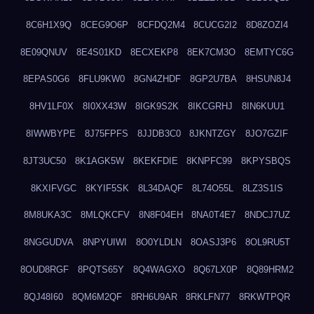
8C6H1X9Q
8CEG9O6P
8CFDQ2M4
8CUCG2I2
8D8ZOZI4
8E09QNUV
8E4S01KD
8ECXEKP8
8EK7CM3O
8EMTYC6G
8EPAS0G6
8FLU9KW0
8GN4ZHDF
8GP2U7BA
8HSUN8J4
8HV1LF0X
8I0XX43W
8IGK9S2K
8IKCGRHJ
8IN6KUU1
8IWWBYPE
8J75FPFS
8JJDB3C0
8JKNTZGY
8JO7GZIF
8JT3UC50
8K1AGK5W
8KEKFDIE
8KNPFC99
8KPYSBQS
8KXIFVGC
8KYIF5SK
8L34DAQF
8L74O55L
8LZ3S1IS
8M8UKA3C
8MLQKCFV
8N8F04EH
8NA0T4E7
8NDCJ7UZ
8NGGUDVA
8NPYUIWI
8O0YLDLN
8OASJ3P6
8OL9RU5T
8OUD8RGF
8PQTS65Y
8Q4WAGXO
8Q67LX0P
8Q89HRM2
8QJ48I60
8QM6M2QF
8RH6U9AR
8RKLFN77
8RKWTPQR