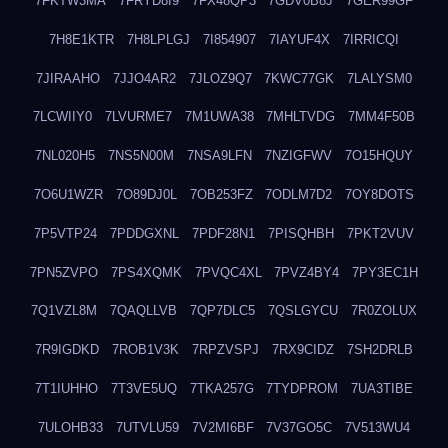
7FKTW3MA
7FRYD8I9
7FX48QP3
7GDV0B8J
7GER99GF
7H8E1KTR
7H8LPLGJ
7I854907
7IAYUF4X
7IRRICQI
7JIRAAHO
7JJO4AR2
7JLOZ9Q7
7KWC77GK
7LALYSM0
7LCWIIY0
7LVURME7
7M1UWA38
7MHLTVDG
7MM4F50B
7NL020H5
7NS5N00M
7NSA9LFN
7NZIGFWV
7O15HQUY
7O6U1WZR
7O89DJ0L
7OB253FZ
7ODLM7D2
7OY8DOTS
7P5VTP24
7PDDGXNL
7PDF28N1
7PISQHBH
7PKT2VUV
7PN5ZVPO
7PS4XQMK
7PVQC4XL
7PVZ4BY4
7PY3EC1H
7Q1VZL8M
7QAQLLVB
7QP7DLC5
7QSLGYCU
7R0ZOLUX
7R9IGDKD
7ROB1V3K
7RPZVSPJ
7RX9CIDZ
7SH2DRLB
7T1IUHHO
7T3VE5UQ
7TKA257G
7TYDPROM
7UA3TIBE
7ULOHB33
7UTVLU59
7V2MI6BF
7V37GO5C
7V513WU4