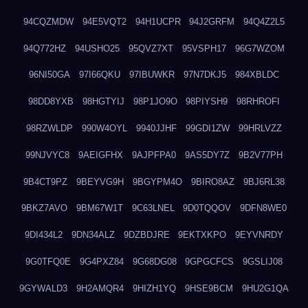
94CQZMDW
94E5VQT2
94H1UCPR
94J2GRFM
94Q4Z2L5
94Q772HZ
94USHO25
95QVZ7XT
95VSPH17
96G7WZOM
96NI50GA
97I66QKU
97IBUWKR
97N7DKJ5
984XBLDC
98DD8YXB
98HGTYIJ
98P1JO9O
98PIYSH9
98RHROFI
98RZWLDP
990W4OYL
9940JJHF
99GDI1ZW
99HRLVZZ
99NJVYC8
9AEIGFHX
9AJPFPA0
9AS5DY7Z
9B2V77PH
9B4CT9PZ
9BEYVG9H
9BGYPM4O
9BIRO8AZ
9BJ6RL38
9BKZ7AVO
9BM67W1T
9C63LNEL
9D0TQQOV
9DFN8WE0
9DI434L2
9DN34ALZ
9DZBDJRE
9EKTXKPO
9EYVNRDY
9G0TFQ0E
9G4PXZ84
9G68DG08
9GPGCFCS
9GSLIJ08
9GYWALD3
9H2AMQR4
9HIZH1YQ
9HSE9BCM
9HU2G1QA