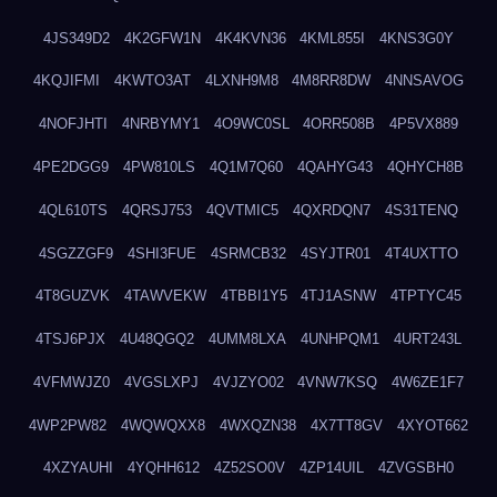
4JS349D2
4K2GFW1N
4K4KVN36
4KML855I
4KNS3G0Y
4KQJIFMI
4KWTO3AT
4LXNH9M8
4M8RR8DW
4NNSAVOG
4NOFJHTI
4NRBYMY1
4O9WC0SL
4ORR508B
4P5VX889
4PE2DGG9
4PW810LS
4Q1M7Q60
4QAHYG43
4QHYCH8B
4QL610TS
4QRSJ753
4QVTMIC5
4QXRDQN7
4S31TENQ
4SGZZGF9
4SHI3FUE
4SRMCB32
4SYJTR01
4T4UXTTO
4T8GUZVK
4TAWVEKW
4TBBI1Y5
4TJ1ASNW
4TPTYC45
4TSJ6PJX
4U48QGQ2
4UMM8LXA
4UNHPQM1
4URT243L
4VFMWJZ0
4VGSLXPJ
4VJZYO02
4VNW7KSQ
4W6ZE1F7
4WP2PW82
4WQWQXX8
4WXQZN38
4X7TT8GV
4XYOT662
4XZYAUHI
4YQHH612
4Z52SO0V
4ZP14UIL
4ZVGSBH0