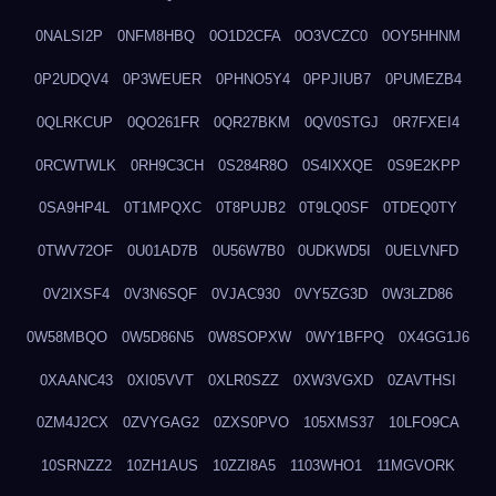
0NALSI2P
0NFM8HBQ
0O1D2CFA
0O3VCZC0
0OY5HHNM
0P2UDQV4
0P3WEUER
0PHNO5Y4
0PPJIUB7
0PUMEZB4
0QLRKCUP
0QO261FR
0QR27BKM
0QV0STGJ
0R7FXEI4
0RCWTWLK
0RH9C3CH
0S284R8O
0S4IXXQE
0S9E2KPP
0SA9HP4L
0T1MPQXC
0T8PUJB2
0T9LQ0SF
0TDEQ0TY
0TWV72OF
0U01AD7B
0U56W7B0
0UDKWD5I
0UELVNFD
0V2IXSF4
0V3N6SQF
0VJAC930
0VY5ZG3D
0W3LZD86
0W58MBQO
0W5D86N5
0W8SOPXW
0WY1BFPQ
0X4GG1J6
0XAANC43
0XI05VVT
0XLR0SZZ
0XW3VGXD
0ZAVTHSI
0ZM4J2CX
0ZVYGAG2
0ZXS0PVO
105XMS37
10LFO9CA
10SRNZZ2
10ZH1AUS
10ZZI8A5
1103WHO1
11MGVORK