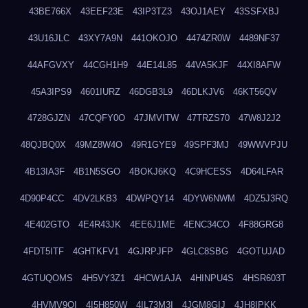
43BE766X
43EEF23E
43IP3TZ3
43OJ1AEY
43SSFXBJ
43U16JLC
43XY7A9N
441OKOJO
4474ZR0W
4489NF37
44AFGVXY
44CGH1H9
44E14L85
44VA5KJF
44XI8AFW
45A3IPS9
4601IURZ
46DGB3L9
46DLKJV6
46KT56QV
4728GJZN
47CQFY0O
47JMVITW
47TRZS70
47W8J2J2
48QJBQ0X
49MZ8W4O
49R1GYE9
49SPF3MJ
49WWVPJU
4B13IA3F
4B1N5SGO
4BOKJ6KQ
4C9HCESS
4D64LFAR
4D90P4CC
4DV2LKB3
4DWPQY14
4DYW6NWM
4DZ5J3RQ
4E402GTO
4E4R43JK
4EE6J1ME
4ENC34CO
4F88GRG8
4FDT5ITF
4GHTKFV1
4GJRPJFP
4GLC8SBG
4GOTUJAD
4GTUQOMS
4H5VY3Z1
4HCW1AJA
4HINPU4S
4HSR603T
4HVMV9QI
4I5H850W
4IL73M3I
4JGM8GIJ
4JH8IPKK