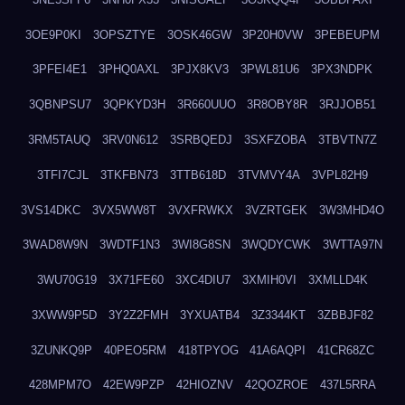
3OE9P0KI
3OPSZTYE
3OSK46GW
3P20H0VW
3PEBEUPM
3PFEI4E1
3PHQ0AXL
3PJX8KV3
3PWL81U6
3PX3NDPK
3QBNPSU7
3QPKYD3H
3R660UUO
3R8OBY8R
3RJJOB51
3RM5TAUQ
3RV0N612
3SRBQEDJ
3SXFZOBA
3TBVTN7Z
3TFI7CJL
3TKFBN73
3TTB618D
3TVMVY4A
3VPL82H9
3VS14DKC
3VX5WW8T
3VXFRWKX
3VZRTGEK
3W3MHD4O
3WAD8W9N
3WDTF1N3
3WI8G8SN
3WQDYCWK
3WTTA97N
3WU70G19
3X71FE60
3XC4DIU7
3XMIH0VI
3XMLLD4K
3XWW9P5D
3Y2Z2FMH
3YXUATB4
3Z3344KT
3ZBBJF82
3ZUNKQ9P
40PEO5RM
418TPYOG
41A6AQPI
41CR68ZC
428MPM7O
42EW9PZP
42HIOZNV
42QOZROE
437L5RRA