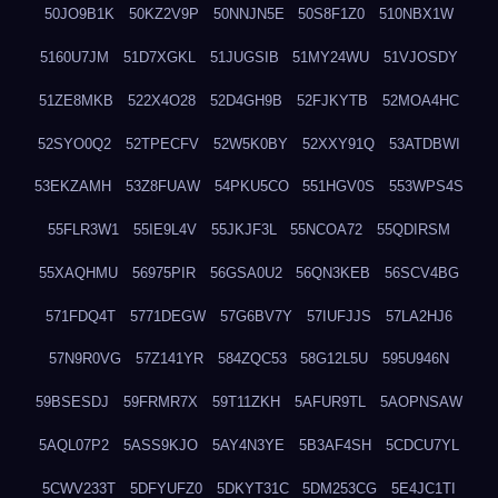
50JO9B1K
50KZ2V9P
50NNJN5E
50S8F1Z0
510NBX1W
5160U7JM
51D7XGKL
51JUGSIB
51MY24WU
51VJOSDY
51ZE8MKB
522X4O28
52D4GH9B
52FJKYTB
52MOA4HC
52SYO0Q2
52TPECFV
52W5K0BY
52XXY91Q
53ATDBWI
53EKZAMH
53Z8FUAW
54PKU5CO
551HGV0S
553WPS4S
55FLR3W1
55IE9L4V
55JKJF3L
55NCOA72
55QDIRSM
55XAQHMU
56975PIR
56GSA0U2
56QN3KEB
56SCV4BG
571FDQ4T
5771DEGW
57G6BV7Y
57IUFJJS
57LA2HJ6
57N9R0VG
57Z141YR
584ZQC53
58G12L5U
595U946N
59BSESDJ
59FRMR7X
59T11ZKH
5AFUR9TL
5AOPNSAW
5AQL07P2
5ASS9KJO
5AY4N3YE
5B3AF4SH
5CDCU7YL
5CWV233T
5DFYUFZ0
5DKYT31C
5DM253CG
5E4JC1TI