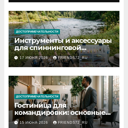
документов
ДОСТОПРИМЕЧАТЕЛЬНОСТИ
Инструменты и аксессуары
для спиннинговой
рыбалки: назначение и
17 ИЮНЯ 2026
FRIENDS72_RU
типы
ДОСТОПРИМЕЧАТЕЛЬНОСТИ
Гостиница для
командировки: основные
критерии выбора
15 ИЮНЯ 2026
FRIENDS72_RU