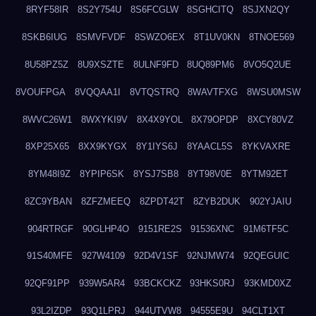
8RYF58IR
8S2Y754U
8S6FCGLW
8SGHCITQ
8SJXN2QY
8SKB6IUG
8SMVFVDF
8SWZO6EX
8T1UV0KN
8TNOE569
8U58PZ5Z
8U9XSZTE
8ULNF9FD
8UQ89PM6
8VO5Q2UE
8VOUFPGA
8VQQAA1I
8VTQSTRQ
8WAVTFXG
8WSU0MSW
8WVC26W1
8WXYKI9V
8X4X9YOL
8X79OPDP
8XCY80VZ
8XP25X65
8XX9KYGX
8Y1IYS6J
8YAACL5S
8YKVAXRE
8YM48I9Z
8YPIP6SK
8YSJ7SB8
8YT98V0E
8YTM92ET
8ZC9YBAN
8ZFZMEEQ
8ZPDT42T
8ZYB2DUK
902YJAIU
904RTRGF
90GLHP4O
9151RE2S
91536XNC
91M6TF5C
91S40MFE
927W4109
92D4V1SF
92NJMW74
92QEGUIC
92QF91PP
939W5AR4
93BCKCKZ
93HKS0RJ
93KMD0XZ
93L2IZDP
93Q1LPRJ
944UTVW8
94555E9U
94CLT1XT