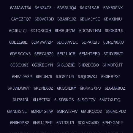
6AMAWT34
6ANZ4C8L
6AS3LJQ4
6AX21SAB
6AX80CNX
6AYEZFQ7
6B0V87BD
6BA9R10Z
6BUMJY5E
6BVXINIU
6CJKUI7J
6D1OSCXH
6D8BUPZM
6DCMVTHM
6DDK07UL
6DEL198E
6DMVW7ZP
6DO5WVEC
6DPAK2I3
6DREN8XO
6DSSGCV5
6EEGL9Z9
6EI21UCB
6EMNTEE0
6F1DJ5WF
6G3CXI93
6G3KEGYN
6H6L0Z3E
6HD2DCBO
6HM0FQJT
6HWL9A3P
6I5IUH76
6JGSI1UR
6JQL3WKJ
6K3EBPX1
6K3WDMWT
6KDND60Z
6KOOILKY
6KPMGXPJ
6LGMA8OZ
6LI78JDL
6LL59T6X
6LSD5KCS
6LSGIF7V
6MC7XUTQ
6MNBISNE
6MRU4GHW
6MRWI2FW
6MUKQ2Q2
6N6MCPD2
6N8H9PB2
6NS1JPER
6NTR3U7I
6OXMG49D
6PHYGAFF