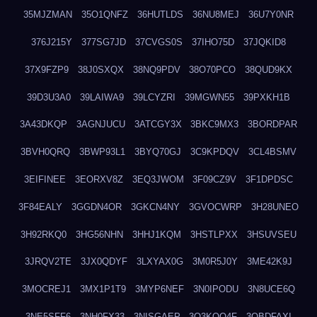
35MJZMAN
35O1QNFZ
36HUTLDS
36NU8MEJ
36U7Y0NR
376J215Y
377SG7JD
37CVGS0S
37IHO75D
37JQKID8
37X9FZP9
38J0SXQX
38NQ9PDV
38O70PCO
38QUD9KX
39D3U3A0
39LAIWA9
39LCYZRI
39MGWN55
39PXKH1B
3A43DKQP
3AGNJUCU
3ATCGY3X
3BKC9MX3
3BORDPAR
3BVH0QRQ
3BWP93L1
3BYQ70GJ
3C9KPDQV
3CL4BSMV
3EIFINEE
3EORXV8Z
3EQ3JWOM
3F09CZ9V
3F1DPDSC
3F84EALY
3GGDN4OR
3GKCN4NY
3GVOCWRP
3H28UNEO
3H92RKQ0
3HG56NHN
3HHJ1KQM
3HSTLPXX
3HSUVSEU
3JRQV2TE
3JX0QDYF
3LXYAX0G
3M0R5J0Y
3ME42K9J
3MOCREJ1
3MX1P1T9
3MYP6NEF
3N0IPODU
3N8UCE6Q
3NE5SFF6
3NH0FX33
3NISGAEP
3O3KQQ4F
3OBDFAXI