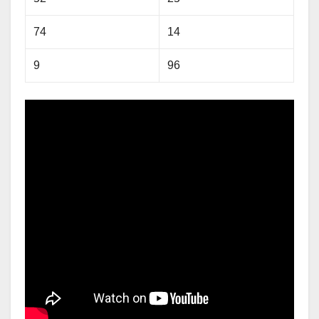
74
14
9
96