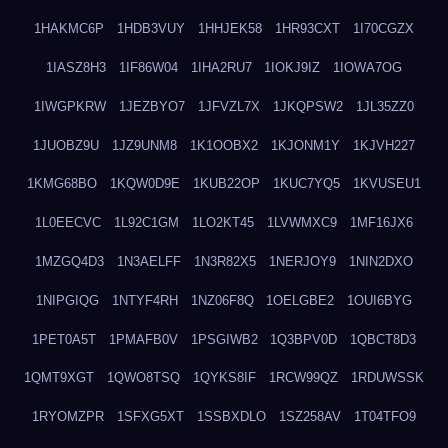
1HAKMC6P
1HDB3VUY
1HHJEK58
1HR93CXT
1I70CGZX
1IASZ8H3
1IF86W04
1IHA2RU7
1IOKJ9IZ
1IOWA7OG
1IWGPKRW
1JEZBYO7
1JFVZL7X
1JKQPSW2
1JL35ZZ0
1JUOBZ9U
1JZ9UNM8
1K1OOBX2
1KJONM1Y
1KJVH227
1KMG68BO
1KQW0D9E
1KUB22OP
1KUC7YQ5
1KVUSEU1
1L0EECVC
1L92C1GM
1LO2KT45
1LVWMXC9
1MF16JX6
1MZGQ4D3
1N3AELFF
1N3R82X5
1NERJOY9
1NIN2DXO
1NIPGIQG
1NTYF4RH
1NZ06F8Q
1OELGBE2
1OUI6BYG
1PET0A5T
1PMAFB0V
1PSGIWB2
1Q3BPV0D
1QBCT8D3
1QMT9XGT
1QWO8TSQ
1QYKS8IF
1RCW99QZ
1RDUWSSK
1RYOMZPR
1SFXG5XT
1SSBXDLO
1SZ258AV
1T04TFO9