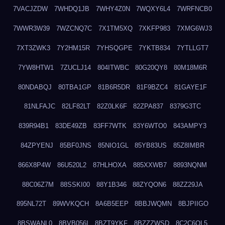
7VACJZDW
7WHDQ1JB
7WHY4Z0N
7WQXY6L4
7WRFNCB0
7WWR3W39
7WZCNQ7C
7X1TM5XQ
7XKFP983
7XMG6WJ3
7XT3ZWK3
7Y2HM15R
7YHSQGPE
7YKTB834
7YTLLGT7
7YW8HTW1
7ZUCLJ14
804ITWBC
80G20QY8
80M18M6R
80NDABQJ
80TBA1GP
81B6R5DR
81F9BZC4
81GAYE1F
81NLFAJC
82LF82LT
82Z0LK6F
82ZPA837
8379G3TC
839R94B1
83DE49ZB
83FF7WTK
83Y6WTO0
843AMPY3
84ZPYENJ
85BF0JNS
85NIO1GL
85YB83US
85Z8IMBR
866X8P4W
86U520L2
87HLHOXA
885XXWB7
8893NQNM
88C06Z7M
88SSKI00
88Y1B346
88ZYQON6
88ZZ29JA
895NL72T
89WVKQCH
8A6B5EEP
8BBJWQMN
8BJPIIGO
8BSWANL0
8BVB056I
8BZT9YKF
8BZZZWSD
8C2C6QL5