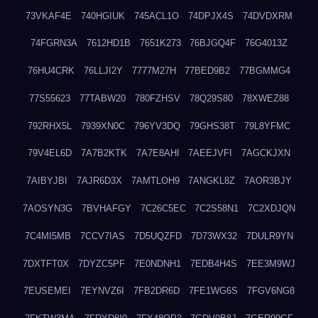
73VKAF4E
740HGIUK
745ACL1O
74DPJX4S
74DVDXRM
74FGRN3A
7612HD1B
7651K273
76BJGQ4F
76G4013Z
76HU4CRK
76LLJI2Y
7777M27H
77BED9B2
77BGMMG4
77S55623
77TABW20
780FZHSV
78Q29S80
78XWEZ88
792RHX5L
7939XN0C
796YV3DQ
79GHS38T
79L8YFMC
79V4EL6D
7A7B2KTK
7A7E8AHI
7AEEJVFI
7AGCKJXN
7AIBYJBI
7AJR6D3X
7AMTLOH9
7ANGKL8Z
7AOR3BJY
7AOSYN3G
7BVHAFGY
7C26C5EC
7C2S58N1
7C2XDJQN
7C4MI5MB
7CCV7IAS
7D5UQZFD
7D73WX32
7DULR9YN
7DXTFT0X
7DYZC5PF
7E0NDNH1
7EDB4H4S
7EE3M9WJ
7EUSEMEI
7EYNVZ6I
7FB2DR6D
7FE1WG6S
7FGV6NG8