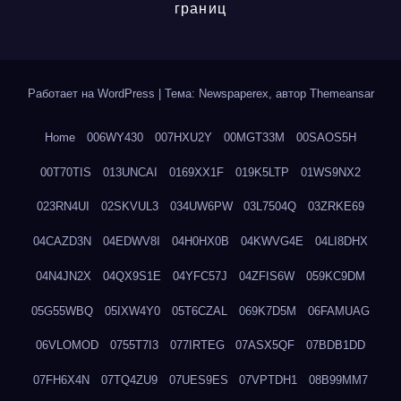
границ
Работает на WordPress
|
Тема: Newspaperex, автор
Themeansar
Home
006WY430
007HXU2Y
00MGT33M
00SAOS5H
00T70TIS
013UNCAI
0169XX1F
019K5LTP
01WS9NX2
023RN4UI
02SKVUL3
034UW6PW
03L7504Q
03ZRKE69
04CAZD3N
04EDWV8I
04H0HX0B
04KWVG4E
04LI8DHX
04N4JN2X
04QX9S1E
04YFC57J
04ZFIS6W
059KC9DM
05G55WBQ
05IXW4Y0
05T6CZAL
069K7D5M
06FAMUAG
06VLOMOD
0755T7I3
077IRTEG
07ASX5QF
07BDB1DD
07FH6X4N
07TQ4ZU9
07UES9ES
07VPTDH1
08B99MM7