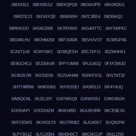
08DIX912
08EH3GS2
08EKQPQ9
08G6A3PD
08HJRZKG
08R2TE13
091V6YQE
0959345H
097C3BE4
09DI9AQ2
09RKK0JO
0A54G2WE
0A7RXWXI
0AG4NTTC
0AYXMFKC
0BO4RLHU
0BOHM258
0BPJ04DK
0BSHJVOT
0C9RGFN6
0CA5T1U9
0CMYI0KC
0D38QEGH
0DCJSPJ1
0DZMHHX1
0E9GCHCU
0EZ05K4R
0FFYUM84
0FLIL6GQ
0FXF2MUD
0G363XJW
0GI31E0A
0GJSAH4M
0GRH7XSL
0H17NT32
0H7Y9RRM
0H9OI0N1
0HYK5SEI
0IA5RSJ3
0IF4Y4UQ
0IM5QCNL
0IUZL33Y
0J6YMSQ9
0JAWX05J
0JMG9NJH
0JX5HAPI
0JXDX9ZM
0K8I19RD
0KA2KHRR
0KCE9EJG
0KFC83WS
0KHXDLT8
0KO7R0BZ
0LA240G7
0LIQ91PM
0LPY3G1Z
0LTLQ0B4
0M40H0CT
0MCMJJJP
0N1LZI50