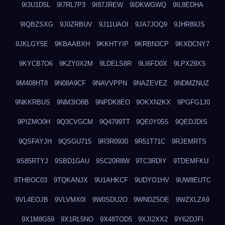
9I3U1D5L
9I7RL7P3
9I87JREW
9IDKWGWQ
9IL8EDHA
9IQBZSXG
9J0ZRBUV
9J11UAOI
9JA7JOQ9
9JHR89JS
9JKLGY5E
9KBAABXH
9KKHTYIP
9KRBN3CP
9KXDCNY7
9KYCB7O6
9KZY0X2M
9LDELS8R
9LI6FD0X
9LPX29XS
9M408HT8
9N08A9CF
9NAVVPPN
9NAZEVEZ
9NDMZNUZ
9NKKRBUS
9NM3IO8B
9NPDK8EO
9OKXN2KX
9PGFG1J0
9PIZMO0H
9Q3CVGCM
9Q4799TT
9QE0Y05S
9QEDJDIS
9QSFAYJH
9QSGU715
9R3R0930
9R51T71C
9RJEMRTS
9S85RTYJ
9SBD1GAU
9SC20R8W
9TC3RDIY
9TDEMFKU
9THBOC03
9TQKANJX
9U1AHKCF
9UDYO1HV
9UW8EUTC
9VL4EOJB
9VLVMX0I
9W0SDU2O
9WNDZ5OE
9WZXLZA9
9X1M8G59
9X1RL5NO
9X48TOD5
9XJI2XX2
9Y62DJFI