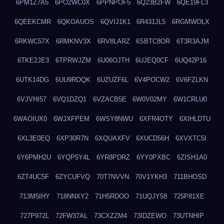
6PM1Z7A5
6PO2WC0X
6PPNPOF5
6Q23B2FW
6QE19FL3
6QEEKCMR
6QKOAUOS
6QVIJ1K1
6R431JL5
6RGMWOLX
6RKWC57X
6RMKNV3X
6RV8LARZ
6SBTC8OR
6T3R3AJM
6TKE2JE3
6TPRWJZM
6U06OJTH
6UJEQ0CF
6UQ42P16
6UTK14DG
6UU9ROQK
6UZUZF6L
6V4POCW2
6V6FZLKN
6VJVHI57
6VQ1DZQ1
6VZACB5E
6W0V02MY
6W1CRLU0
6WAOIUX0
6WJXFPEM
6WSY8NWU
6XFR4OTY
6XIHLDTU
6XL3E0EQ
6XP30R7N
6XQUAXFV
6XUCD56H
6XVXTC5I
6Y6PMH2U
6YQP5Y4L
6YR8PDRZ
6YY0PXBC
6ZISH1A0
6ZT4UC5F
6ZYCUFVQ
70T7NVVN
70V1YKH3
711BHOSD
713M5IHY
718NNXY2
71H5RDOO
71UQJY58
725P81XE
727P972L
72FW37AL
73CXZZM4
73IDZEWO
73UTNHIP