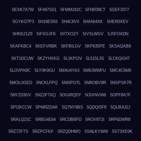
5EXK7A7W
5F447S51
5FMM242C
5FNR39CT
5GEF3377
5GYKO7P3
5H18E5N3
5H4C8VII
5HANI4XK
5HER0XEV
5HNS21Z8
5IFXGJFK
5IITXOZY
5IVSLWGV
5J5FOXDN
5KAFKBC4
5KEFVRBK
5KFBILGV
5KP635PE
5KSAQAB8
5KT1DCUW
5KZYHXKG
5L1KPI2V
5L515L3S
5LCKQGH7
5LOVPA8C
5LY0K9GU
5M4U4YA3
5M8JMWFU
5MC4C6M0
5MOLUGED
5NCKLFPQ
5NI5PO7L
5NROBV9R
5NSPSK7R
5NYZ03GV
5NZ2F7XQ
5OGIRQDY
5OIXNVW6
5OPF8A7F
5PI2KCCW
5PMRZDAK
5Q7NY9BS
5QDQI5F8
5QL8UU2J
5RALQ21C
5RBG4E64
5RCDBBFD
5ROV8T2I
5RP6DWR8
5RZ72FTS
5RZPCFKF
5RZQDHMO
5SNLKYWW
5ST3XE0K