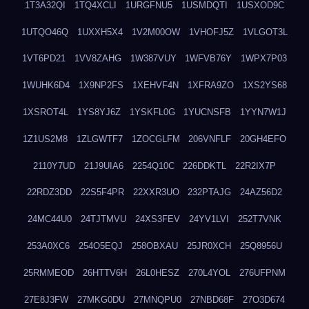
1T3A32QI
1TQ4XCLI
1URGFNU5
1USMDQTI
1USXOD9C
1UTQO46Q
1UXXH5X4
1V2M00OW
1VHOFJ5Z
1VLGOT3L
1VT6PD21
1VV8ZAHG
1W387VUY
1WFVB76Y
1WPX7P03
1WUHK6D4
1X9NP2FS
1XEHVF4N
1XFRA9ZO
1XS2YS68
1XSROT4L
1YS8YJ6Z
1YSKFL0G
1YUCNSFB
1YYN7W1J
1Z1US2M8
1ZLGWTF7
1ZOCGLFM
206VNFLF
20GH4EFO
2110Y7UD
21J9UIA6
2254Q10C
226DDKTL
22R2IX7P
22RDZ3DD
22S5F4PR
22XXR3UO
232PTAJG
24AZ56D2
24MC44U0
24TJTMVU
24XS3FEV
24YV1LVI
252T7VNK
253A0XC6
254O5EQJ
258OBXAU
25JR0XCH
25Q8956U
25RMMEOD
26HTTV6H
26L0HESZ
270L4YOL
276UFPNM
27E8J3FW
27MKG0DU
27MNQPU0
27NBD68F
27O3D674