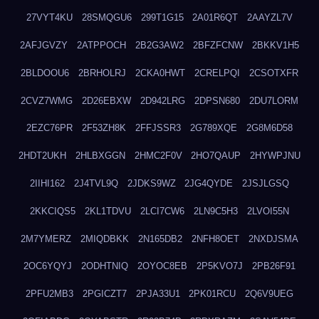
27VYT4KU
28SMQGU6
299T1G15
2A01R6QT
2AAYZL7V
2AFJGVZY
2ATPPOCH
2B2G3AW2
2BFZFCNW
2BKKV1H5
2BLDOOU6
2BRHOLRJ
2CKA0HWT
2CRELPQI
2CSOTXFR
2CVZ7WMG
2D26EBXW
2D942LRG
2DPSN680
2DU7LORM
2EZC76PR
2F53ZH8K
2FFJSSR3
2G789XQE
2G8M6D58
2HDT2UKH
2HLBXGGN
2HMC2F0V
2HO7QAUP
2HYWPJNU
2IIHI162
2J4TVL9Q
2JDKS9WZ
2JG4QYDE
2JSJLGSQ
2KKCIQS5
2KL1TDVU
2LCI7CW6
2LN9C5H3
2LVOI55N
2M7YMERZ
2MIQDBKK
2N165DB2
2NFH8OET
2NXDJSMA
2OC6YQYJ
2ODHTNIQ
2OYOC8EB
2P5KVO7J
2PB26F91
2PFU2MB3
2PGICZT7
2PJA33U1
2PK01RCU
2Q6V9UEG