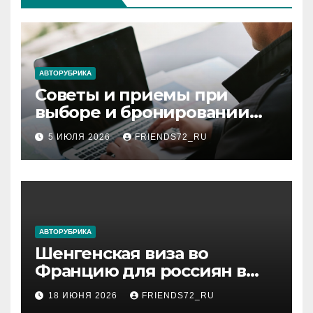
АВТОРУБРИКА
Советы и приемы при
выборе и бронировании
авиабилетов
5 ИЮЛЯ 2026
FRIENDS72_RU
АВТОРУБРИКА
Шенгенская виза во
Францию для россиян в
2026 году: сроки от 3 дней
18 ИЮНЯ 2026
FRIENDS72_RU
и список необходимых