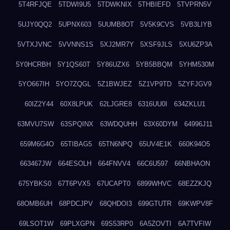
5T4RFJQE
5TDWI9U5
5TDWKNIX
5THBIEFD
5TVPRN5V
5UJY0QQ2
5UPNX603
5UUMB8OT
5V5K9CVS
5VB3LIYB
5VTXJVNC
5VVNNS1S
5XJ2MR7Y
5XSF9JLS
5XU6ZP3A
5Y0HCRBH
5Y1QS60T
5Y86UZX6
5YB5BBQM
5YHM530M
5YO667IH
5YO7ZQGL
5Z1BWJEZ
5Z1VP9TD
5ZYFJGV9
60IZ2Y44
60X8LPUK
62LJGRE8
6316UU0I
634ZKLU1
63MVU7SW
63SPQINX
63WDQUHH
63X60DYM
64996J11
659M6G4O
65TIBAG5
65TN6NPQ
65UV4E1K
660K94O5
663467JW
664ESOLH
664FNVV4
66C6U597
66NBHAON
675YBKS0
67T6PVX5
67UCAPT0
6899WHVC
68EZZKJQ
68OMB6UH
68PDCJPV
68QHDOI3
699GTUTR
69KWPV8F
69LSOT1W
69PLXGPN
69S53RP0
6A5ZOVTI
6A7TVFIW