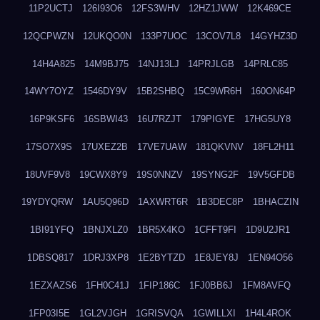
11P2UCTJ
126I93O6
12FS3WHV
12HZ1JWW
12K469CE
12QCPWZN
12UKQO0N
133P7UOC
13COV7L8
14GYHZ3D
14H4A825
14M9BJ75
14NJ13LJ
14PRJLGB
14PRLC85
14WY7OYZ
1546DY9V
15B2SHBQ
15C9WR6H
160ON64P
16P9KSF6
16SBWI43
16U7RZJT
179PIGYE
17HG5UY8
17SO7X9S
17UXEZ2B
17VE7UAW
181QKVNV
18FL2H11
18UVF9V8
19CWX8Y9
19S0NNZV
19SYNG2F
19V5GFDB
19YDYQRW
1AU5Q96D
1AXWRT6R
1B3DEC8P
1BHACZIN
1BI91YFQ
1BNJXLZ0
1BR5X4KO
1CFFT9FI
1D9U2JR1
1DBSQ817
1DRJ3XP8
1E2BYTZD
1E8JEY8J
1EN94O56
1EZXAZS6
1FH0C41J
1FIP186C
1FJ0BB6J
1FM8AVFQ
1FP03I5E
1GL2VJGH
1GRISVQA
1GWILLXI
1H4L4ROK