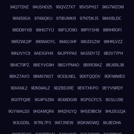
94Q772HZ
94USHO25
95QVZ7XT
95VSPH17
96G7WZOM
96NI50GA
97I66QKU
97IBUWKR
97N7DKJ5
984XBLDC
98DD8YXB
98HGTYIJ
98P1JO9O
98PIYSH9
98RHROFI
98RZWLDP
990W4OYL
9940JJHF
99GDI1ZW
99HRLVZZ
99NJVYC8
9AEIGFHX
9AJPFPA0
9AS5DY7Z
9B2V77PH
9B4CT9PZ
9BEYVG9H
9BGYPM4O
9BIRO8AZ
9BJ6RL38
9BKZ7AVO
9BM67W1T
9C63LNEL
9D0TQQOV
9DFN8WE0
9DI434L2
9DN34ALZ
9DZBDJRE
9EKTXKPO
9EYVNRDY
9G0TFQ0E
9G4PXZ84
9G68DG08
9GPGCFCS
9GSLIJ08
9GYWALD3
9H2AMQR4
9HIZH1YQ
9HSE9BCM
9HU2G1QA
9I3U1D5L
9I7RL7P3
9I87JREW
9IDKWGWQ
9IL8EDHA