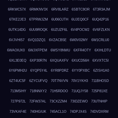
6RKWC57X
6RMKNV3X
6RV8LARZ
6SBTC8OR
6T3R3AJM
6TKE2JE3
6TPRWJZM
6U06OJTH
6UJEQ0CF
6UQ42P16
6UTK14DG
6UU9ROQK
6UZUZF6L
6V4POCW2
6V6FZLKN
6VJVHI57
6VQ1DZQ1
6VZACB5E
6W0V02MY
6W1CRLU0
6WAOIUX0
6WJXFPEM
6WSY8NWU
6XFR4OTY
6XIHLDTU
6XL3E0EQ
6XP30R7N
6XQUAXFV
6XUCD56H
6XVXTC5I
6Y6PMH2U
6YQP5Y4L
6YR8PDRZ
6YY0PXBC
6ZISH1A0
6ZT4UC5F
6ZYCUFVQ
70T7NVVN
70V1YKH3
711BHOSD
713M5IHY
718NNXY2
71H5RDOO
71UQJY58
725P81XE
727P972L
72FW37AL
73CXZZM4
73IDZEWO
73UTNHIP
73VKAF4E
740HGIUK
745ACL1O
74DPJX4S
74DVDXRM