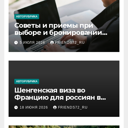
АВТОРУБРИКА
Советы и приемы при
выборе и бронировании
авиабилетов
5 ИЮЛЯ 2026
FRIENDS72_RU
АВТОРУБРИКА
Шенгенская виза во
Францию для россиян в
2026 году: сроки от 3 дней
18 ИЮНЯ 2026
FRIENDS72_RU
и список необходимых
документов