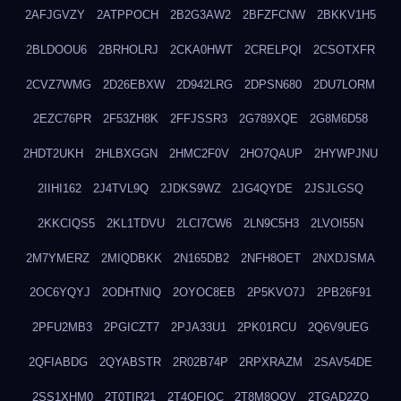
2AFJGVZY
2ATPPOCH
2B2G3AW2
2BFZFCNW
2BKKV1H5
2BLDOOU6
2BRHOLRJ
2CKA0HWT
2CRELPQI
2CSOTXFR
2CVZ7WMG
2D26EBXW
2D942LRG
2DPSN680
2DU7LORM
2EZC76PR
2F53ZH8K
2FFJSSR3
2G789XQE
2G8M6D58
2HDT2UKH
2HLBXGGN
2HMC2F0V
2HO7QAUP
2HYWPJNU
2IIHI162
2J4TVL9Q
2JDKS9WZ
2JG4QYDE
2JSJLGSQ
2KKCIQS5
2KL1TDVU
2LCI7CW6
2LN9C5H3
2LVOI55N
2M7YMERZ
2MIQDBKK
2N165DB2
2NFH8OET
2NXDJSMA
2OC6YQYJ
2ODHTNIQ
2OYOC8EB
2P5KVO7J
2PB26F91
2PFU2MB3
2PGICZT7
2PJA33U1
2PK01RCU
2Q6V9UEG
2QFIABDG
2QYABSTR
2R02B74P
2RPXRAZM
2SAV54DE
2SS1XHM0
2T0TIR21
2T4QFIOC
2T8M8OOV
2TGAD2ZO