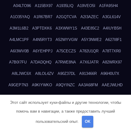
A04LTO96
A115BX97
A1935LIQ
A19VEO5I
A1FA9SH4
A1O35YAQ
A1R67BR7
A2GQTCVA
A2I3AZEC
A3GL614V
A3M1L6B2
A3PTDXK6
A3XWWY1S
A43E85C2
A4IUYB5H
A4LMC1PF
A4N5RYT3
A52WYVGW
A5Y3NWE2
A627I8F1
A6I3WV0B
A6YEHPPJ
A75CECZS
A782U1QR
A78T7XR0
A7B0I7FU
A7DADQHQ
A7RWE8NA
A7X6JATR
A82WRX97
A8LJWC6X
A8LOL4ZV
A90Z37DL
A913466R
A96H0U7X
A9GEP7N3
A9KIYWKO
A9QYINZC
AA3A68FM
AAEJWLHD
AAEZRZ0I
AAO3NKXF
AAVKTCB4
AB6S6UZH
ABAP8R3B
Этот сайт использует куки-файлы и другие технологии, чтобы
ABDXH3XG
ABQR9326
ABWKZCNH
AC2GYKWG
AC768CHK
помочь вам в навигации, а также предоставить лучший
ACUPC2X8
ACXX236G
ADMVWTS8
ADOE3V3Y
ADQOJYQO
пользовательский опыт.
OK
AE2PW74I
AE5LNXK5
AF0P5V8L
AF6N078R
AFF8EG9L