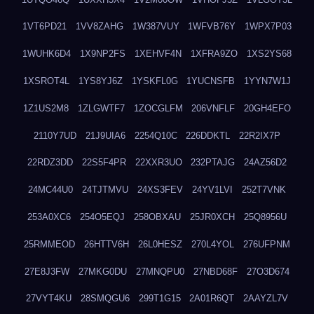
1VT6PD21
1VV8ZAHG
1W387VUY
1WFVB76Y
1WPX7P03
1WUHK6D4
1X9NP2FS
1XEHVF4N
1XFRA9ZO
1XS2YS68
1XSROT4L
1YS8YJ6Z
1YSKFL0G
1YUCNSFB
1YYN7W1J
1Z1US2M8
1ZLGWTF7
1ZOCGLFM
206VNFLF
20GH4EFO
2110Y7UD
21J9UIA6
2254Q10C
226DDKTL
22R2IX7P
22RDZ3DD
22S5F4PR
22XXR3UO
232PTAJG
24AZ56D2
24MC44U0
24TJTMVU
24XS3FEV
24YV1LVI
252T7VNK
253A0XC6
254O5EQJ
258OBXAU
25JR0XCH
25Q8956U
25RMMEOD
26HTTV6H
26L0HESZ
270L4YOL
276UFPNM
27E8J3FW
27MKG0DU
27MNQPU0
27NBD68F
27O3D674
27VYT4KU
28SMQGU6
299T1G15
2A01R6QT
2AAYZL7V