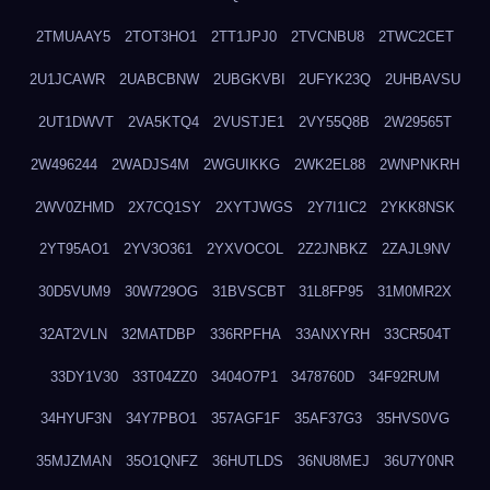
2TMUAAY5
2TOT3HO1
2TT1JPJ0
2TVCNBU8
2TWC2CET
2U1JCAWR
2UABCBNW
2UBGKVBI
2UFYK23Q
2UHBAVSU
2UT1DWVT
2VA5KTQ4
2VUSTJE1
2VY55Q8B
2W29565T
2W496244
2WADJS4M
2WGUIKKG
2WK2EL88
2WNPNKRH
2WV0ZHMD
2X7CQ1SY
2XYTJWGS
2Y7I1IC2
2YKK8NSK
2YT95AO1
2YV3O361
2YXVOCOL
2Z2JNBKZ
2ZAJL9NV
30D5VUM9
30W729OG
31BVSCBT
31L8FP95
31M0MR2X
32AT2VLN
32MATDBP
336RPFHA
33ANXYRH
33CR504T
33DY1V30
33T04ZZ0
3404O7P1
3478760D
34F92RUM
34HYUF3N
34Y7PBO1
357AGF1F
35AF37G3
35HVS0VG
35MJZMAN
35O1QNFZ
36HUTLDS
36NU8MEJ
36U7Y0NR