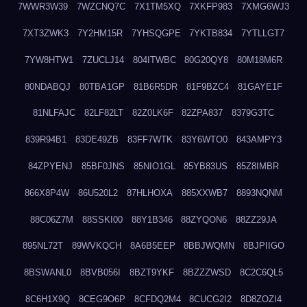
7WWR3W39
7WZCNQ7C
7X1TM5XQ
7XKFP983
7XMG6WJ3
7XT3ZWK3
7Y2HM15R
7YHSQGPE
7YKTB834
7YTLLGT7
7YW8HTW1
7ZUCLJ14
804ITWBC
80G20QY8
80M18M6R
80NDABQJ
80TBA1GP
81B6R5DR
81F9BZC4
81GAYE1F
81NLFAJC
82LF82LT
82Z0LK6F
82ZPA837
8379G3TC
839R94B1
83DE49ZB
83FF7WTK
83Y6WTO0
843AMPY3
84ZPYENJ
85BF0JNS
85NIO1GL
85YB83US
85Z8IMBR
866X8P4W
86U520L2
87HLHOXA
885XXWB7
8893NQNM
88C06Z7M
88SSKI00
88Y1B346
88ZYQON6
88ZZ29JA
895NL72T
89WVKQCH
8A6B5EEP
8BBJWQMN
8BJPIIGO
8BSWANL0
8BVB056I
8BZT9YKF
8BZZZWSD
8C2C6QL5
8C6H1X9Q
8CEG9O6P
8CFDQ2M4
8CUCG2I2
8D8ZOZI4