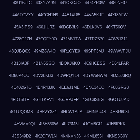
43U16JLC
43XY7A9N
441OKOJO
4474ZR0W
4489NF37
44AFGVXY
44CGH1H9
44E14L85
44VA5KJF
44XI8AFW
45A3IPS9
4601IURZ
46DGB3L9
46DLKJV6
46KT56QV
4728GJZN
47CQFY0O
47JMVITW
47TRZS70
47W8J2J2
48QJBQ0X
49MZ8W4O
49R1GYE9
49SPF3MJ
49WWVPJU
4B13IA3F
4B1N5SGO
4BOKJ6KQ
4C9HCESS
4D64LFAR
4D90P4CC
4DV2LKB3
4DWPQY14
4DYW6NWM
4DZ5J3RQ
4E402GTO
4E4R43JK
4EE6J1ME
4ENC34CO
4F88GRG8
4FDT5ITF
4GHTKFV1
4GJRPJFP
4GLC8SBG
4GOTUJAD
4GTUQOMS
4H5VY3Z1
4HCW1AJA
4HINPU4S
4HSR603T
4HVMV9QI
4I5H850W
4IL73M3I
4JGM8GIJ
4JH8IPKK
4JS349D2
4K2GFW1N
4K4KVN36
4KML855I
4KNS3G0Y