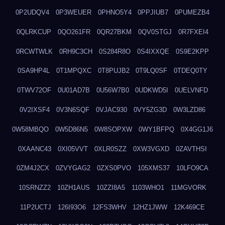
0P2UDQV4
0P3WEUER
0PHNO5Y4
0PPJIUB7
0PUMEZB4
0QLRKCUP
0QO261FR
0QR27BKM
0QV0STGJ
0R7FXEI4
0RCWTWLK
0RH9C3CH
0S284R8O
0S4IXXQE
0S9E2KPP
0SA9HP4L
0T1MPQXC
0T8PUJB2
0T9LQ0SF
0TDEQ0TY
0TWV72OF
0U01AD7B
0U56W7B0
0UDKWD5I
0UELVNFD
0V2IXSF4
0V3N6SQF
0VJAC930
0VY5ZG3D
0W3LZD86
0W58MBQO
0W5D86N5
0W8SOPXW
0WY1BFPQ
0X4GG1J6
0XAANC43
0XI05VVT
0XLR0SZZ
0XW3VGXD
0ZAVTHSI
0ZM4J2CX
0ZVYGAG2
0ZXS0PVO
105XMS37
10LFO9CA
10SRNZZ2
10ZH1AUS
10ZZI8A5
1103WHO1
11MGVORK
11P2UCTJ
126I93O6
12FS3WHV
12HZ1JWW
12K469CE