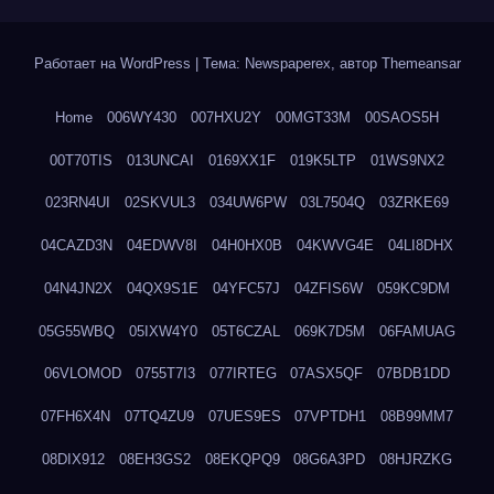
Работает на WordPress
|
Тема: Newspaperex, автор
Themeansar
Home
006WY430
007HXU2Y
00MGT33M
00SAOS5H
00T70TIS
013UNCAI
0169XX1F
019K5LTP
01WS9NX2
023RN4UI
02SKVUL3
034UW6PW
03L7504Q
03ZRKE69
04CAZD3N
04EDWV8I
04H0HX0B
04KWVG4E
04LI8DHX
04N4JN2X
04QX9S1E
04YFC57J
04ZFIS6W
059KC9DM
05G55WBQ
05IXW4Y0
05T6CZAL
069K7D5M
06FAMUAG
06VLOMOD
0755T7I3
077IRTEG
07ASX5QF
07BDB1DD
07FH6X4N
07TQ4ZU9
07UES9ES
07VPTDH1
08B99MM7
08DIX912
08EH3GS2
08EKQPQ9
08G6A3PD
08HJRZKG