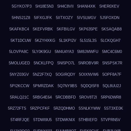
5GYKO7P3
5H18E5N3
5H4C8VII
5HANI4XK
5HER0XEV
5HNS21Z8
5IFXGJFK
5IITXOZY
5IVSLWGV
5J5FOXDN
5KAFKBC4
5KEFVRBK
5KFBILGV
5KP635PE
5KSAQAB8
5KT1DCUW
5KZYHXKG
5L1KPI2V
5L515L3S
5LCKQGH7
5LOVPA8C
5LY0K9GU
5M4U4YA3
5M8JMWFU
5MC4C6M0
5MOLUGED
5NCKLFPQ
5NI5PO7L
5NROBV9R
5NSPSK7R
5NYZ03GV
5NZ2F7XQ
5OGIRQDY
5OIXNVW6
5OPF8A7F
5PI2KCCW
5PMRZDAK
5Q7NY9BS
5QDQI5F8
5QL8UU2J
5RALQ21C
5RBG4E64
5RCDBBFD
5ROV8T2I
5RP6DWR8
5RZ72FTS
5RZPCFKF
5RZQDHMO
5SNLKYWW
5ST3XE0K
5T4RFJQE
5TDWI9U5
5TDWKNIX
5THBIEFD
5TVPRN5V