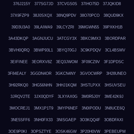
376J215Y
377SG7JD
37CVGS0S
37IHO75D
37JQKID8
37X9FZP9
38J0SXQX
38NQ9PDV
38O70PCO
38QUD9KX
39D3U3A0
39LAIWA9
39LCYZRI
39MGWN55
39PXKH1B
3A43DKQP
3AGNJUCU
3ATCGY3X
3BKC9MX3
3BORDPAR
3BVH0QRQ
3BWP93L1
3BYQ70GJ
3C9KPDQV
3CL4BSMV
3EIFINEE
3EORXV8Z
3EQ3JWOM
3F09CZ9V
3F1DPDSC
3F84EALY
3GGDN4OR
3GKCN4NY
3GVOCWRP
3H28UNEO
3H92RKQ0
3HG56NHN
3HHJ1KQM
3HSTLPXX
3HSUVSEU
3JRQV2TE
3JX0QDYF
3LXYAX0G
3M0R5J0Y
3ME42K9J
3MOCREJ1
3MX1P1T9
3MYP6NEF
3N0IPODU
3N8UCE6Q
3NE5SFF6
3NH0FX33
3NISGAEP
3O3KQQ4F
3OBDFAXI
3OE9P0KI
3OPSZTYE
3OSK46GW
3P20H0VW
3PEBEUPM