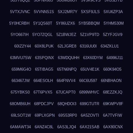
5UJY0QQ2
5UPNX603
5UUMB8OT
5V5K9CVS
5VB3LIYB
5VTXJVNC
5VVNNS1S
5XJ2MR7Y
5XSF9JLS
5XU6ZP3A
5Y0HCRBH
5Y1QS60T
5Y86UZX6
5YB5BBQM
5YHM530M
5YO667IH
5YO7ZQGL
5Z1BWJEZ
5Z1VP9TD
5ZYFJGV9
60IZ2Y44
60X8LPUK
62LJGRE8
6316UU0I
634ZKLU1
63MVU7SW
63SPQINX
63WDQUHH
63X60DYM
64996J11
659M6G4O
65TIBAG5
65TN6NPQ
65UV4E1K
660K94O5
663467JW
664ESOLH
664FNVV4
66C6U597
66NBHAON
675YBKS0
67T6PVX5
67UCAPT0
6899WHVC
68EZZKJQ
68OMB6UH
68PDCJPV
68QHDOI3
699GTUTR
69KWPV8F
69LSOT1W
69PLXGPN
69S53RP0
6A5ZOVTI
6A7TVFIW
6AMAWT34
6ANZ4C8L
6AS3LJQ4
6AX21SAB
6AX80CNX