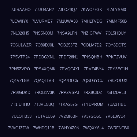
7JIRAAHO
7JJO4AR2
7JLOZ9Q7
7KWC77GK
7LALYSM0
7LCWIIY0
7LVURME7
7M1UWA38
7MHLTVDG
7MM4F50B
7NL020H5
7NS5N00M
7NSA9LFN
7NZIGFWV
7O15HQUY
7O6U1WZR
7O89DJ0L
7OB253FZ
7ODLM7D2
7OY8DOTS
7P5VTP24
7PDDGXNL
7PDF28N1
7PISQHBH
7PKT2VUV
7PN5ZVPO
7PS4XQMK
7PVQC4XL
7PVZ4BY4
7PY3EC1H
7Q1VZL8M
7QAQLLVB
7QP7DLC5
7QSLGYCU
7R0ZOLUX
7R9IGDKD
7ROB1V3K
7RPZVSPJ
7RX9CIDZ
7SH2DRLB
7T1IUHHO
7T3VE5UQ
7TKA257G
7TYDPROM
7UA3TIBE
7ULOHB33
7UTVLU59
7V2MI6BF
7V37GO5C
7V513WU4
7VACJZDW
7WHDQ1JB
7WHY4Z0N
7WQXY6L4
7WRFNCB0