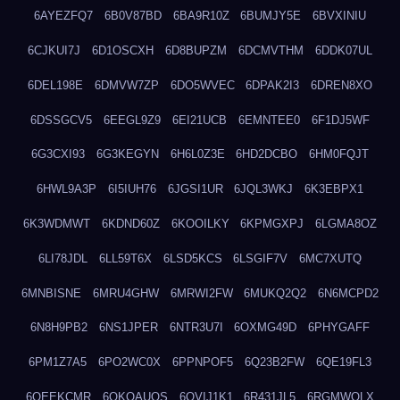
6AYEZFQ7
6B0V87BD
6BA9R10Z
6BUMJY5E
6BVXINIU
6CJKUI7J
6D1OSCXH
6D8BUPZM
6DCMVTHM
6DDK07UL
6DEL198E
6DMVW7ZP
6DO5WVEC
6DPAK2I3
6DREN8XO
6DSSGCV5
6EEGL9Z9
6EI21UCB
6EMNTEE0
6F1DJ5WF
6G3CXI93
6G3KEGYN
6H6L0Z3E
6HD2DCBO
6HM0FQJT
6HWL9A3P
6I5IUH76
6JGSI1UR
6JQL3WKJ
6K3EBPX1
6K3WDMWT
6KDND60Z
6KOOILKY
6KPMGXPJ
6LGMA8OZ
6LI78JDL
6LL59T6X
6LSD5KCS
6LSGIF7V
6MC7XUTQ
6MNBISNE
6MRU4GHW
6MRWI2FW
6MUKQ2Q2
6N6MCPD2
6N8H9PB2
6NS1JPER
6NTR3U7I
6OXMG49D
6PHYGAFF
6PM1Z7A5
6PO2WC0X
6PPNPOF5
6Q23B2FW
6QE19FL3
6QEEKCMR
6QKOAUOS
6QVIJ1K1
6R431JL5
6RGMWOLX