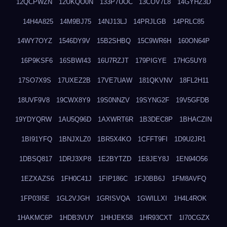
12QCPWZN
12UKQO0N
133P7UOC
13COV7L8
14GYHZ3D
14H4A825
14M9BJ75
14NJ13LJ
14PRJLGB
14PRLC85
14WY7OYZ
1546DY9V
15B2SHBQ
15C9WR6H
160ON64P
16P9KSF6
16SBWI43
16U7RZJT
179PIGYE
17HG5UY8
17SO7X9S
17UXEZ2B
17VE7UAW
181QKVNV
18FL2H11
18UVF9V8
19CWX8Y9
19S0NNZV
19SYNG2F
19V5GFDB
19YDYQRW
1AU5Q96D
1AXWRT6R
1B3DEC8P
1BHACZIN
1BI91YFQ
1BNJXLZ0
1BR5X4KO
1CFFT9FI
1D9U2JR1
1DBSQ817
1DRJ3XP8
1E2BYTZD
1E8JEY8J
1EN94O56
1EZXAZS6
1FH0C41J
1FIP186C
1FJ0BB6J
1FM8AVFQ
1FP03I5E
1GL2VJGH
1GRISVQA
1GWILLXI
1H4L4ROK
1HAKMC6P
1HDB3VUY
1HHJEK58
1HR93CXT
1I70CGZX