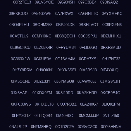
08R2TE13
091V6YQE
0959345H
097C3BE4
09DI9AQ2
09RKK0JO
0A54G2WE
0A7RXWXI
0AG4NTTC
0AYXMFKC
0BO4RLHU
0BOHM258
0BPJ04DK
0BSHJVOT
0C9RGFN6
0CA5T1U9
0CMYI0KC
0D38QEGH
0DCJSPJ1
0DZMHHX1
0E9GCHCU
0EZ05K4R
0FFYUM84
0FLIL6GQ
0FXF2MUD
0G363XJW
0GI31E0A
0GJSAH4M
0GRH7XSL
0H17NT32
0H7Y9RRM
0H9OI0N1
0HYK5SEI
0IA5RSJ3
0IF4Y4UQ
0IM5QCNL
0IUZL33Y
0J6YMSQ9
0JAWX05J
0JMG9NJH
0JX5HAPI
0JXDX9ZM
0K8I19RD
0KA2KHRR
0KCE9EJG
0KFC83WS
0KHXDLT8
0KO7R0BZ
0LA240G7
0LIQ91PM
0LPY3G1Z
0LTLQ0B4
0M40H0CT
0MCMJJJP
0N1LZI50
0NALSI2P
0NFM8HBQ
0O1D2CFA
0O3VCZC0
0OY5HHNM