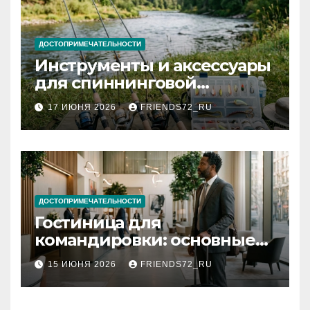
ДОСТОПРИМЕЧАТЕЛЬНОСТИ
Инструменты и аксессуары
для спиннинговой
рыбалки: назначение и
17 ИЮНЯ 2026
FRIENDS72_RU
типы
ДОСТОПРИМЕЧАТЕЛЬНОСТИ
Гостиница для
командировки: основные
критерии выбора
15 ИЮНЯ 2026
FRIENDS72_RU