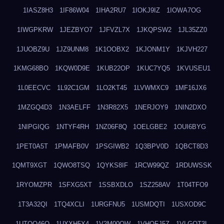
1IASZ8H3
1IF86W04
1IHA2RU7
1IOKJ9IZ
1IOWA7OG
1IWGPKRW
1JEZBYO7
1JFVZL7X
1JKQPSW2
1JL35ZZ0
1JUOBZ9U
1JZ9UNM8
1K1OOBX2
1KJONM1Y
1KJVH227
1KMG68BO
1KQW0D9E
1KUB22OP
1KUC7YQ5
1KVUSEU1
1L0EECVC
1L92C1GM
1LO2KT45
1LVWMXC9
1MF16JX6
1MZGQ4D3
1N3AELFF
1N3R82X5
1NERJOY9
1NIN2DXO
1NIPGIQG
1NTYF4RH
1NZ06F8Q
1OELGBE2
1OUI6BYG
1PET0A5T
1PMAFB0V
1PSGIWB2
1Q3BPV0D
1QBCT8D3
1QMT9XGT
1QWO8TSQ
1QYKS8IF
1RCW99QZ
1RDUWSSK
1RYOMZPR
1SFXG5XT
1SSBXDLO
1SZ258AV
1T04TFO9
1T3A32QI
1TQ4XCLI
1URGFNU5
1USMDQTI
1USXOD9C
1UTQO46Q
1UXXH5X4
1V2M00OW
1VHOFJ5Z
1VLGOT3L