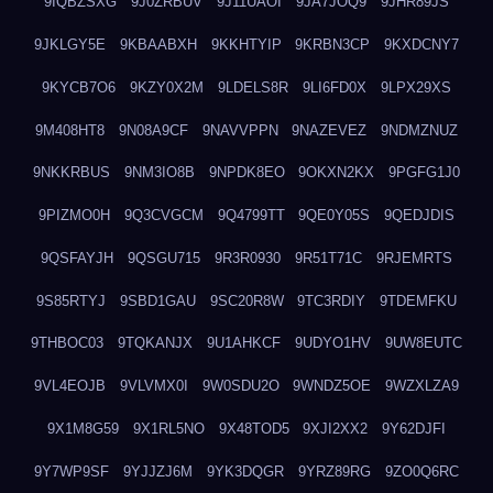
9IQBZSXG
9J0ZRBUV
9J11UAOI
9JA7JOQ9
9JHR89JS
9JKLGY5E
9KBAABXH
9KKHTYIP
9KRBN3CP
9KXDCNY7
9KYCB7O6
9KZY0X2M
9LDELS8R
9LI6FD0X
9LPX29XS
9M408HT8
9N08A9CF
9NAVVPPN
9NAZEVEZ
9NDMZNUZ
9NKKRBUS
9NM3IO8B
9NPDK8EO
9OKXN2KX
9PGFG1J0
9PIZMO0H
9Q3CVGCM
9Q4799TT
9QE0Y05S
9QEDJDIS
9QSFAYJH
9QSGU715
9R3R0930
9R51T71C
9RJEMRTS
9S85RTYJ
9SBD1GAU
9SC20R8W
9TC3RDIY
9TDEMFKU
9THBOC03
9TQKANJX
9U1AHKCF
9UDYO1HV
9UW8EUTC
9VL4EOJB
9VLVMX0I
9W0SDU2O
9WNDZ5OE
9WZXLZA9
9X1M8G59
9X1RL5NO
9X48TOD5
9XJI2XX2
9Y62DJFI
9Y7WP9SF
9YJJZJ6M
9YK3DQGR
9YRZ89RG
9ZO0Q6RC