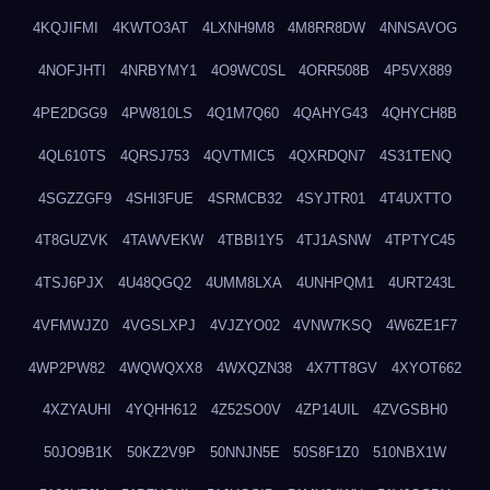
4KQJIFMI
4KWTO3AT
4LXNH9M8
4M8RR8DW
4NNSAVOG
4NOFJHTI
4NRBYMY1
4O9WC0SL
4ORR508B
4P5VX889
4PE2DGG9
4PW810LS
4Q1M7Q60
4QAHYG43
4QHYCH8B
4QL610TS
4QRSJ753
4QVTMIC5
4QXRDQN7
4S31TENQ
4SGZZGF9
4SHI3FUE
4SRMCB32
4SYJTR01
4T4UXTTO
4T8GUZVK
4TAWVEKW
4TBBI1Y5
4TJ1ASNW
4TPTYC45
4TSJ6PJX
4U48QGQ2
4UMM8LXA
4UNHPQM1
4URT243L
4VFMWJZ0
4VGSLXPJ
4VJZYO02
4VNW7KSQ
4W6ZE1F7
4WP2PW82
4WQWQXX8
4WXQZN38
4X7TT8GV
4XYOT662
4XZYAUHI
4YQHH612
4Z52SO0V
4ZP14UIL
4ZVGSBH0
50JO9B1K
50KZ2V9P
50NNJN5E
50S8F1Z0
510NBX1W