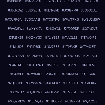
8SKB6IUG
8SMVFVDF
8SWZO6EX
8T1UV0KN
8TNOE569
8U58PZ5Z
8U9XSZTE
8ULNF9FD
8UQ89PM6
8VO5Q2UE
8VOUFPGA
8VQQAA1I
8VTQSTRQ
8WAVTFXG
8WSU0MSW
8WVC26W1
8WXYKI9V
8X4X9YOL
8X79OPDP
8XCY80VZ
8XP25X65
8XX9KYGX
8Y1IYS6J
8YAACL5S
8YKVAXRE
8YM48I9Z
8YPIP6SK
8YSJ7SB8
8YT98V0E
8YTM92ET
8ZC9YBAN
8ZFZMEEQ
8ZPDT42T
8ZYB2DUK
902YJAIU
904RTRGF
90GLHP4O
9151RE2S
91536XNC
91M6TF5C
91S40MFE
927W4109
92D4V1SF
92NJMW74
92QEGUIC
92QF91PP
939W5AR4
93BCKCKZ
93HKS0RJ
93KMD0XZ
93L2IZDP
93Q1LPRJ
944UTVW8
94555E9U
94CLT1XT
94CQZMDW
94E5VQT2
94H1UCPR
94J2GRFM
94Q4Z2L5