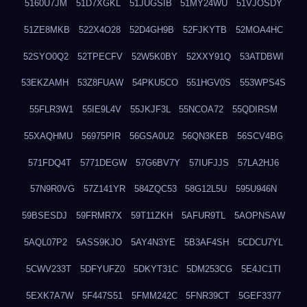
5160U7JM
51D7XGKL
51JUGSIB
51MY24WU
51VJOSDY
51ZE8MKB
522X4O28
52D4GH9B
52FJKYTB
52MOA4HC
52SYO0Q2
52TPECFV
52W5K0BY
52XXY91Q
53ATDBWI
53EKZAMH
53Z8FUAW
54PKU5CO
551HGV0S
553WPS4S
55FLR3W1
55IE9L4V
55JKJF3L
55NCOA72
55QDIRSM
55XAQHMU
56975PIR
56GSA0U2
56QN3KEB
56SCV4BG
571FDQ4T
5771DEGW
57G6BV7Y
57IUFJJS
57LA2HJ6
57N9R0VG
57Z141YR
584ZQC53
58G12L5U
595U946N
59BSESDJ
59FRMR7X
59T11ZKH
5AFUR9TL
5AOPNSAW
5AQL07P2
5ASS9KJO
5AY4N3YE
5B3AF4SH
5CDCU7YL
5CWV233T
5DFYUFZ0
5DKYT31C
5DM253CG
5E4JC1TI
5EXK7A7W
5F447S51
5FMM242C
5FNR39CT
5GEF3377