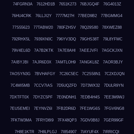
74FGRN3A
7612HD1B
7651K273
76BJGQ4F
76G4013Z
76HU4CRK
76LLJI2Y
7777M27H
77BED9B2
77BGMMG4
77S55623
77TABW20
780FZHSV
78Q29S80
78XWEZ88
792RHX5L
7939XN0C
796YV3DQ
79GHS38T
79L8YFMC
79V4EL6D
7A7B2KTK
7A7E8AHI
7AEEJVFI
7AGCKJXN
7AIBYJBI
7AJR6D3X
7AMTLOH9
7ANGKL8Z
7AOR3BJY
7AOSYN3G
7BVHAFGY
7C26C5EC
7C2S58N1
7C2XDJQN
7C4MI5MB
7CCV7IAS
7D5UQZFD
7D73WX32
7DULR9YN
7DXTFT0X
7DYZC5PF
7E0NDNH1
7EDB4H4S
7EE3M9WJ
7EUSEMEI
7EYNVZ6I
7FB2DR6D
7FE1WG6S
7FGV6NG8
7FKTW3MA
7FRYD8I9
7FX48QP3
7GDV0B8J
7GER99GF
7H8E1KTR
7H8LPLGJ
7I854907
7IAYUF4X
7IRRICQI