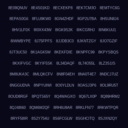
8E09QNUV
8E4S01KD
8ECXEKP8
8EK7CM3O
8EMTYC6G
8EPAS0G6
8FLU9KW0
8GN4ZHDF
8GP2U7BA
8HSUN8J4
8HV1LF0X
8I0XX43W
8IGK9S2K
8IKCGRHJ
8IN6KUU1
8IWWBYPE
8J75FPFS
8JJDB3C0
8JKNTZGY
8JO7GZIF
8JT3UC50
8K1AGK5W
8KEKFDIE
8KNPFC99
8KPYSBQS
8KXIFVGC
8KYIF5SK
8L34DAQF
8L74O55L
8LZ3S1IS
8M8UKA3C
8MLQKCFV
8N8F04EH
8NA0T4E7
8NDCJ7UZ
8NGGUDVA
8NPYUIWI
8O0YLDLN
8OASJ3P6
8OL9RU5T
8OUD8RGF
8PQTS65Y
8Q4WAGXO
8Q67LX0P
8Q89HRM2
8QJ48I60
8QM6M2QF
8RH6U9AR
8RKLFN77
8RKWTPQR
8RYF58IR
8S2Y754U
8S6FCGLW
8SGHCITQ
8SJXN2QY