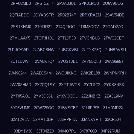
2PFU2MB3
2PGICZT7
2PJA33U1
2PK01RCU
2Q6V9UEG
2QFIABDG
2QYABSTR
2R02B74P
2RPXRAZM
2SAV54DE
2SS1XHM0
2T0TIR21
2T4QFIOC
2T8M8OOV
2TGAD2ZO
2TMUAAY5
2TOT3HO1
2TT1JPJ0
2TVCNBU8
2TWC2CET
2U1JCAWR
2UABCBNW
2UBGKVBI
2UFYK23Q
2UHBAVSU
2UT1DWVT
2VA5KTQ4
2VUSTJE1
2VY55Q8B
2W29565T
2W496244
2WADJS4M
2WGUIKKG
2WK2EL88
2WNPNKRH
2WV0ZHMD
2X7CQ1SY
2XYTJWGS
2Y7I1IC2
2YKK8NSK
2YT95AO1
2YV3O361
2YXVOCOL
2Z2JNBKZ
2ZAJL9NV
30D5VUM9
30W729OG
31BVSCBT
31L8FP95
31M0MR2X
32AT2VLN
32MATDBP
336RPFHA
33ANXYRH
33CR504T
33DY1V30
33T04ZZ0
3404O7P1
3478760D
34F92RUM