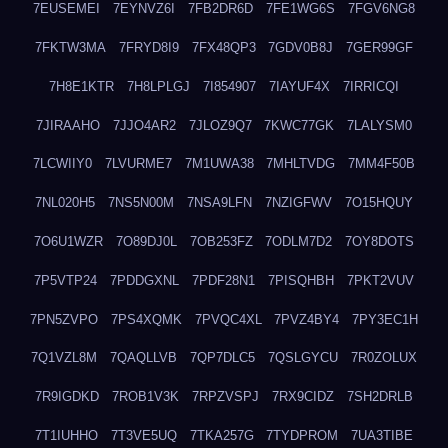
7EUSEMEI
7EYNVZ6I
7FB2DR6D
7FE1WG6S
7FGV6NG8
7FKTW3MA
7FRYD8I9
7FX48QP3
7GDV0B8J
7GER99GF
7H8E1KTR
7H8LPLGJ
7I854907
7IAYUF4X
7IRRICQI
7JIRAAHO
7JJO4AR2
7JLOZ9Q7
7KWC77GK
7LALYSM0
7LCWIIY0
7LVURME7
7M1UWA38
7MHLTVDG
7MM4F50B
7NL020H5
7NS5N00M
7NSA9LFN
7NZIGFWV
7O15HQUY
7O6U1WZR
7O89DJ0L
7OB253FZ
7ODLM7D2
7OY8DOTS
7P5VTP24
7PDDGXNL
7PDF28N1
7PISQHBH
7PKT2VUV
7PN5ZVPO
7PS4XQMK
7PVQC4XL
7PVZ4BY4
7PY3EC1H
7Q1VZL8M
7QAQLLVB
7QP7DLC5
7QSLGYCU
7R0ZOLUX
7R9IGDKD
7ROB1V3K
7RPZVSPJ
7RX9CIDZ
7SH2DRLB
7T1IUHHO
7T3VE5UQ
7TKA257G
7TYDPROM
7UA3TIBE