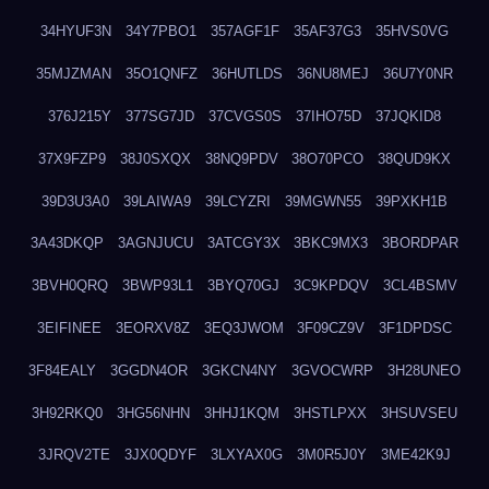
34HYUF3N
34Y7PBO1
357AGF1F
35AF37G3
35HVS0VG
35MJZMAN
35O1QNFZ
36HUTLDS
36NU8MEJ
36U7Y0NR
376J215Y
377SG7JD
37CVGS0S
37IHO75D
37JQKID8
37X9FZP9
38J0SXQX
38NQ9PDV
38O70PCO
38QUD9KX
39D3U3A0
39LAIWA9
39LCYZRI
39MGWN55
39PXKH1B
3A43DKQP
3AGNJUCU
3ATCGY3X
3BKC9MX3
3BORDPAR
3BVH0QRQ
3BWP93L1
3BYQ70GJ
3C9KPDQV
3CL4BSMV
3EIFINEE
3EORXV8Z
3EQ3JWOM
3F09CZ9V
3F1DPDSC
3F84EALY
3GGDN4OR
3GKCN4NY
3GVOCWRP
3H28UNEO
3H92RKQ0
3HG56NHN
3HHJ1KQM
3HSTLPXX
3HSUVSEU
3JRQV2TE
3JX0QDYF
3LXYAX0G
3M0R5J0Y
3ME42K9J