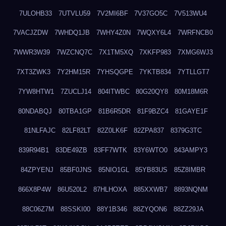
7ULOHB33
7UTVLU59
7V2MI6BF
7V37GO5C
7V513WU4
7VACJZDW
7WHDQ1JB
7WHY4Z0N
7WQXY6L4
7WRFNCB0
7WWR3W39
7WZCNQ7C
7X1TM5XQ
7XKFP983
7XMG6WJ3
7XT3ZWK3
7Y2HM15R
7YHSQGPE
7YKTB834
7YTLLGT7
7YW8HTW1
7ZUCLJ14
804ITWBC
80G20QY8
80M18M6R
80NDABQJ
80TBA1GP
81B6R5DR
81F9BZC4
81GAYE1F
81NLFAJC
82LF82LT
82Z0LK6F
82ZPA837
8379G3TC
839R94B1
83DE49ZB
83FF7WTK
83Y6WTO0
843AMPY3
84ZPYENJ
85BF0JNS
85NIO1GL
85YB83US
85Z8IMBR
866X8P4W
86U520L2
87HLHOXA
885XXWB7
8893NQNM
88C06Z7M
88SSKI00
88Y1B346
88ZYQON6
88ZZ29JA