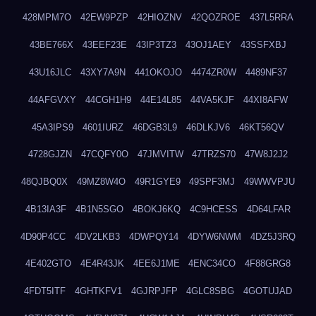
428MPM7O
42EW9PZP
42HIOZNV
42QOZROE
437L5RRA
43BE766X
43EEF23E
43IP3TZ3
43OJ1AEY
43SSFXBJ
43U16JLC
43XY7A9N
441OKOJO
4474ZR0W
4489NF37
44AFGVXY
44CGH1H9
44E14L85
44VA5KJF
44XI8AFW
45A3IPS9
4601IURZ
46DGB3L9
46DLKJV6
46KT56QV
4728GJZN
47CQFY0O
47JMVITW
47TRZS70
47W8J2J2
48QJBQ0X
49MZ8W4O
49R1GYE9
49SPF3MJ
49WWVPJU
4B13IA3F
4B1N5SGO
4BOKJ6KQ
4C9HCESS
4D64LFAR
4D90P4CC
4DV2LKB3
4DWPQY14
4DYW6NWM
4DZ5J3RQ
4E402GTO
4E4R43JK
4EE6J1ME
4ENC34CO
4F88GRG8
4FDT5ITF
4GHTKFV1
4GJRPJFP
4GLC8SBG
4GOTUJAD