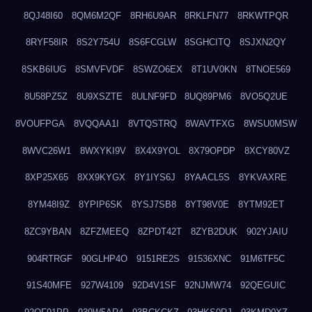
8QJ48I60
8QM6M2QF
8RH6U9AR
8RKLFN77
8RKWTPQR
8RYF58IR
8S2Y754U
8S6FCGLW
8SGHCITQ
8SJXN2QY
8SKB6IUG
8SMVFVDF
8SWZO6EX
8T1UV0KN
8TNOE569
8U58PZ5Z
8U9XSZTE
8ULNF9FD
8UQ89PM6
8VO5Q2UE
8VOUFPGA
8VQQAA1I
8VTQSTRQ
8WAVTFXG
8WSU0MSW
8WVC26W1
8WXYKI9V
8X4X9YOL
8X79OPDP
8XCY80VZ
8XP25X65
8XX9KYGX
8Y1IYS6J
8YAACL5S
8YKVAXRE
8YM48I9Z
8YPIP6SK
8YSJ7SB8
8YT98V0E
8YTM92ET
8ZC9YBAN
8ZFZMEEQ
8ZPDT42T
8ZYB2DUK
902YJAIU
904RTRGF
90GLHP4O
9151RE2S
91536XNC
91M6TF5C
91S40MFE
927W4109
92D4V1SF
92NJMW74
92QEGUIC