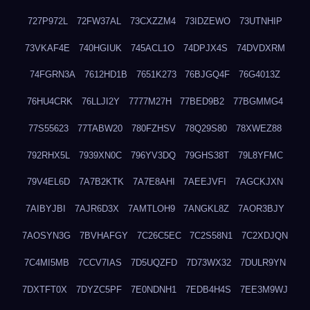
727P972L
72FW37AL
73CXZZM4
73IDZEWO
73UTNHIP
73VKAF4E
740HGIUK
745ACL1O
74DPJX4S
74DVDXRM
74FGRN3A
7612HD1B
7651K273
76BJGQ4F
76G4013Z
76HU4CRK
76LLJI2Y
7777M27H
77BED9B2
77BGMMG4
77S55623
77TABW20
780FZHSV
78Q29S80
78XWEZ88
792RHX5L
7939XN0C
796YV3DQ
79GHS38T
79L8YFMC
79V4EL6D
7A7B2KTK
7A7E8AHI
7AEEJVFI
7AGCKJXN
7AIBYJBI
7AJR6D3X
7AMTLOH9
7ANGKL8Z
7AOR3BJY
7AOSYN3G
7BVHAFGY
7C26C5EC
7C2S58N1
7C2XDJQN
7C4MI5MB
7CCV7IAS
7D5UQZFD
7D73WX32
7DULR9YN
7DXTFT0X
7DYZC5PF
7E0NDNH1
7EDB4H4S
7EE3M9WJ