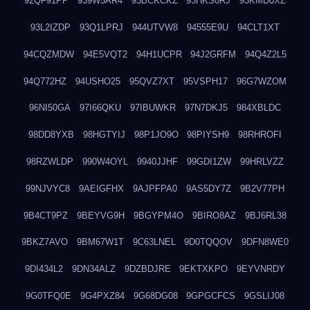
92QF91PP
939W5AR4
93BCKCKZ
93HKS0RJ
93KMD0XZ
93L2IZDP
93Q1LPRJ
944UTVW8
94555E9U
94CLT1XT
94CQZMDW
94E5VQT2
94H1UCPR
94J2GRFM
94Q4Z2L5
94Q772HZ
94USHO25
95QVZ7XT
95VSPH17
96G7WZOM
96NI50GA
97I66QKU
97IBUWKR
97N7DKJ5
984XBLDC
98DD8YXB
98HGTYIJ
98P1JO9O
98PIYSH9
98RHROFI
98RZWLDP
990W4OYL
9940JJHF
99GDI1ZW
99HRLVZZ
99NJVYC8
9AEIGFHX
9AJPFPA0
9AS5DY7Z
9B2V77PH
9B4CT9PZ
9BEYVG9H
9BGYPM4O
9BIRO8AZ
9BJ6RL38
9BKZ7AVO
9BM67W1T
9C63LNEL
9D0TQQOV
9DFN8WE0
9DI434L2
9DN34ALZ
9DZBDJRE
9EKTXKPO
9EYVNRDY
9G0TFQ0E
9G4PXZ84
9G68DG08
9GPGCFCS
9GSLIJ08