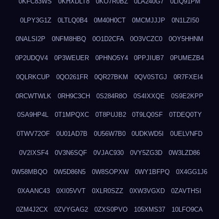
0KFC83WS
0KHXDLT8
0KO7R0BZ
0LA240G7
0LIQ91PM
0LPY3G1Z
0LTLQ0B4
0M40H0CT
0MCMJJJP
0N1LZI50
0NALSI2P
0NFM8HBQ
0O1D2CFA
0O3VCZC0
0OY5HHNM
0P2UDQV4
0P3WEUER
0PHNO5Y4
0PPJIUB7
0PUMEZB4
0QLRKCUP
0QO261FR
0QR27BKM
0QV0STGJ
0R7FXEI4
0RCWTWLK
0RH9C3CH
0S284R8O
0S4IXXQE
0S9E2KPP
0SA9HP4L
0T1MPQXC
0T8PUJB2
0T9LQ0SF
0TDEQ0TY
0TWV72OF
0U01AD7B
0U56W7B0
0UDKWD5I
0UELVNFD
0V2IXSF4
0V3N6SQF
0VJAC930
0VY5ZG3D
0W3LZD86
0W58MBQO
0W5D86N5
0W8SOPXW
0WY1BFPQ
0X4GG1J6
0XAANC43
0XI05VVT
0XLR0SZZ
0XW3VGXD
0ZAVTHSI
0ZM4J2CX
0ZVYGAG2
0ZXS0PVO
105XMS37
10LFO9CA