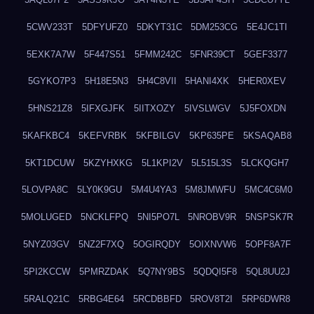
5CWV233T
5DFYUFZ0
5DKYT31C
5DM253CG
5E4JC1TI
5EXK7A7W
5F447S51
5FMM242C
5FNR39CT
5GEF3377
5GYKO7P3
5H18E5N3
5H4C8VII
5HANI4XK
5HER0XEV
5HNS21Z8
5IFXGJFK
5IITXOZY
5IVSLWGV
5J5FOXDN
5KAFKBC4
5KEFVRBK
5KFBILGV
5KP635PE
5KSAQAB8
5KT1DCUW
5KZYHXKG
5L1KPI2V
5L515L3S
5LCKQGH7
5LOVPA8C
5LY0K9GU
5M4U4YA3
5M8JMWFU
5MC4C6M0
5MOLUGED
5NCKLFPQ
5NI5PO7L
5NROBV9R
5NSPSK7R
5NYZ03GV
5NZ2F7XQ
5OGIRQDY
5OIXNVW6
5OPF8A7F
5PI2KCCW
5PMRZDAK
5Q7NY9BS
5QDQI5F8
5QL8UU2J
5RALQ21C
5RBG4E64
5RCDBBFD
5ROV8T2I
5RP6DWR8