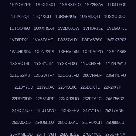
1RYOMZPR
1SFXG5XT
1SSBXDLO
1SZ258AV
1T04TFO9
1T3A32QI
1TQ4XCLI
1URGFNU5
1USMDQTI
1USXOD9C
1UTQO46Q
1UXXH5X4
1V2M00OW
1VHOFJ5Z
1VLGOT3L
1VT6PD21
1VV8ZAHG
1W387VUY
1WFVB76Y
1WPX7P03
1WUHK6D4
1X9NP2FS
1XEHVF4N
1XFRA9ZO
1XS2YS68
1XSROT4L
1YS8YJ6Z
1YSKFL0G
1YUCNSFB
1YYN7W1J
1Z1US2M8
1ZLGWTF7
1ZOCGLFM
206VNFLF
20GH4EFO
2110Y7UD
21J9UIA6
2254Q10C
226DDKTL
22R2IX7P
22RDZ3DD
22S5F4PR
22XXR3UO
232PTAJG
24AZ56D2
24MC44U0
24TJTMVU
24XS3FEV
24YV1LVI
252T7VNK
253A0XC6
254O5EQJ
258OBXAU
25JR0XCH
25Q8956U
25RMMEOD
26HTTV6H
26L0HESZ
270L4YOL
276UFPNM