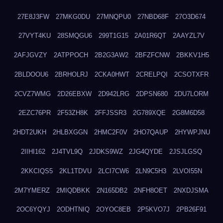
27E8J3FW
27MKG0DU
27MNQPU0
27NBD68F
27O3D674
27VYT4KU
28SMQGU6
299T1G15
2A01R6QT
2AAYZL7V
2AFJGVZY
2ATPPOCH
2B2G3AW2
2BFZFCNW
2BKKV1H5
2BLDOOU6
2BRHOLRJ
2CKA0HWT
2CRELPQI
2CSOTXFR
2CVZ7WMG
2D26EBXW
2D942LRG
2DPSN680
2DU7LORM
2EZC76PR
2F53ZH8K
2FFJSSR3
2G789XQE
2G8M6D58
2HDT2UKH
2HLBXGGN
2HMC2F0V
2HO7QAUP
2HYWPJNU
2IIHI162
2J4TVL9Q
2JDKS9WZ
2JG4QYDE
2JSJLGSQ
2KKCIQS5
2KL1TDVU
2LCI7CW6
2LN9C5H3
2LVOI55N
2M7YMERZ
2MIQDBKK
2N165DB2
2NFH8OET
2NXDJSMA
2OC6YQYJ
2ODHTNIQ
2OYOC8EB
2P5KVO7J
2PB26F91