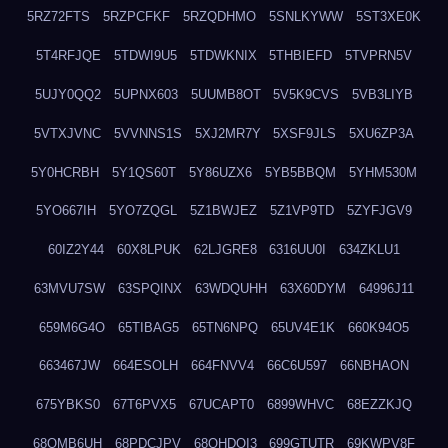
5RZ72FTS
5RZPCFKF
5RZQDHMO
5SNLKYWW
5ST3XE0K
5T4RFJQE
5TDWI9U5
5TDWKNIX
5THBIEFD
5TVPRN5V
5UJY0QQ2
5UPNX603
5UUMB8OT
5V5K9CVS
5VB3LIYB
5VTXJVNC
5VVNNS1S
5XJ2MR7Y
5XSF9JLS
5XU6ZP3A
5Y0HCRBH
5Y1QS60T
5Y86UZX6
5YB5BBQM
5YHM530M
5YO667IH
5YO7ZQGL
5Z1BWJEZ
5Z1VP9TD
5ZYFJGV9
60IZ2Y44
60X8LPUK
62LJGRE8
6316UU0I
634ZKLU1
63MVU7SW
63SPQINX
63WDQUHH
63X60DYM
64996J11
659M6G4O
65TIBAG5
65TN6NPQ
65UV4E1K
660K94O5
663467JW
664ESOLH
664FNVV4
66C6U597
66NBHAON
675YBKS0
67T6PVX5
67UCAPT0
6899WHVC
68EZZKJQ
68OMB6UH
68PDCJPV
68QHDOI3
699GTUTR
69KWPV8F