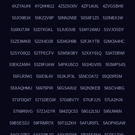
4XZYAUHI
4YQHH612
4Z52SO0V
4ZP14UIL
4ZVGSBH0
50JO9B1K
50KZ2V9P
50NNJN5E
50S8F1Z0
510NBX1W
5160U7JM
51D7XGKL
51JUGSIB
51MY24WU
51VJOSDY
51ZE8MKB
522X4O28
52D4GH9B
52FJKYTB
52MOA4HC
52SYO0Q2
52TPECFV
52W5K0BY
52XXY91Q
53ATDBWI
53EKZAMH
53Z8FUAW
54PKU5CO
551HGV0S
553WPS4S
55FLR3W1
55IE9L4V
55JKJF3L
55NCOA72
55QDIRSM
55XAQHMU
56975PIR
56GSA0U2
56QN3KEB
56SCV4BG
571FDQ4T
5771DEGW
57G6BV7Y
57IUFJJS
57LA2HJ6
57N9R0VG
57Z141YR
584ZQC53
58G12L5U
595U946N
59BSESDJ
59FRMR7X
59T11ZKH
5AFUR9TL
5AOPNSAW
5AQL07P2
5ASS9KJO
5AY4N3YE
5B3AF4SH
5CDCU7YL