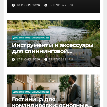
2026 году: сроки от 3 дней
18 ИЮНЯ 2026
FRIENDS72_RU
и список необходимых
документов
ДОСТОПРИМЕЧАТЕЛЬНОСТИ
Инструменты и аксессуары
для спиннинговой
рыбалки: назначение и
17 ИЮНЯ 2026
FRIENDS72_RU
типы
ДОСТОПРИМЕЧАТЕЛЬНОСТИ
Гостиница для
командировки: основные