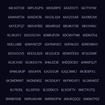
69LSOT1W
69PLXGPN
69S53RP0
6A5ZOVTI
6A7TVFIW
6AMAWT34
6ANZ4C8L
6AS3LJQ4
6AX21SAB
6AX80CNX
6AYEZFQ7
6B0V87BD
6BA9R10Z
6BUMJY5E
6BVXINIU
6CJKUI7J
6D1OSCXH
6D8BUPZM
6DCMVTHM
6DDK07UL
6DEL198E
6DMVW7ZP
6DO5WVEC
6DPAK2I3
6DREN8XO
6DSSGCV5
6EEGL9Z9
6EI21UCB
6EMNTEE0
6F1DJ5WF
6G3CXI93
6G3KEGYN
6H6L0Z3E
6HD2DCBO
6HM0FQJT
6HWL9A3P
6I5IUH76
6JGSI1UR
6JQL3WKJ
6K3EBPX1
6K3WDMWT
6KDND60Z
6KOOILKY
6KPMGXPJ
6LGMA8OZ
6LI78JDL
6LL59T6X
6LSD5KCS
6LSGIF7V
6MC7XUTQ
6MNBISNE
6MRU4GHW
6MRWI2FW
6MUKQ2Q2
6N6MCPD2