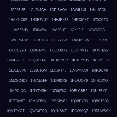
1FP03I5E
1GL2VJGH
1GRISVQA
1GWILLXI
1H4L4ROK
1HAKMC6P
1HDB3VUY
1HHJEK58
1HR93CXT
1I70CGZX
1IASZ8H3
1IF86W04
1IHA2RU7
1IOKJ9IZ
1IOWA7OG
1IWGPKRW
1JEZBYO7
1JFVZL7X
1JKQPSW2
1JL35ZZ0
1JUOBZ9U
1JZ9UNM8
1K1OOBX2
1KJONM1Y
1KJVH227
1KMG68BO
1KQW0D9E
1KUB22OP
1KUC7YQ5
1KVUSEU1
1L0EECVC
1L92C1GM
1LO2KT45
1LVWMXC9
1MF16JX6
1MZGQ4D3
1N3AELFF
1N3R82X5
1NERJOY9
1NIN2DXO
1NIPGIQG
1NTYF4RH
1NZ06F8Q
1OELGBE2
1OUI6BYG
1PET0A5T
1PMAFB0V
1PSGIWB2
1Q3BPV0D
1QBCT8D3
1QMT9XGT
1QWO8TSQ
1QYKS8IF
1RCW99QZ
1RDUWSSK