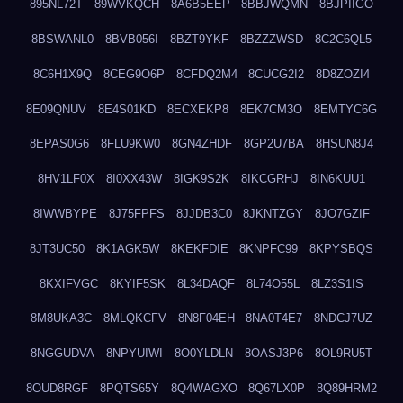
895NL72T
89WVKQCH
8A6B5EEP
8BBJWQMN
8BJPIIGO
8BSWANL0
8BVB056I
8BZT9YKF
8BZZZWSD
8C2C6QL5
8C6H1X9Q
8CEG9O6P
8CFDQ2M4
8CUCG2I2
8D8ZOZI4
8E09QNUV
8E4S01KD
8ECXEKP8
8EK7CM3O
8EMTYC6G
8EPAS0G6
8FLU9KW0
8GN4ZHDF
8GP2U7BA
8HSUN8J4
8HV1LF0X
8I0XX43W
8IGK9S2K
8IKCGRHJ
8IN6KUU1
8IWWBYPE
8J75FPFS
8JJDB3C0
8JKNTZGY
8JO7GZIF
8JT3UC50
8K1AGK5W
8KEKFDIE
8KNPFC99
8KPYSBQS
8KXIFVGC
8KYIF5SK
8L34DAQF
8L74O55L
8LZ3S1IS
8M8UKA3C
8MLQKCFV
8N8F04EH
8NA0T4E7
8NDCJ7UZ
8NGGUDVA
8NPYUIWI
8O0YLDLN
8OASJ3P6
8OL9RU5T
8OUD8RGF
8PQTS65Y
8Q4WAGXO
8Q67LX0P
8Q89HRM2