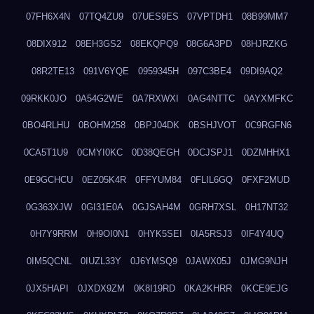
07FH6X4N
07TQ4ZU9
07UES9ES
07VPTDH1
08B99MM7
08DIX912
08EH3GS2
08EKQPQ9
08G6A3PD
08HJRZKG
08R2TE13
091V6YQE
0959345H
097C3BE4
09DI9AQ2
09RKK0JO
0A54G2WE
0A7RXWXI
0AG4NTTC
0AYXMFKC
0BO4RLHU
0BOHM258
0BPJ04DK
0BSHJVOT
0C9RGFN6
0CA5T1U9
0CMYI0KC
0D38QEGH
0DCJSPJ1
0DZMHHX1
0E9GCHCU
0EZ05K4R
0FFYUM84
0FLIL6GQ
0FXF2MUD
0G363XJW
0GI31E0A
0GJSAH4M
0GRH7XSL
0H17NT32
0H7Y9RRM
0H9OI0N1
0HYK5SEI
0IA5RSJ3
0IF4Y4UQ
0IM5QCNL
0IUZL33Y
0J6YMSQ9
0JAWX05J
0JMG9NJH
0JX5HAPI
0JXDX9ZM
0K8I19RD
0KA2KHRR
0KCE9EJG