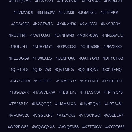
4GTUQOMS
4H5VY3Z1
4HCW1AJA
4HINPU4S
4HSR603T
4HVMV9QI
4I5H850W
4IL73M3I
4JGM8GIJ
4JH8IPKK
4JS349D2
4K2GFW1N
4K4KVN36
4KML855I
4KNS3G0Y
4KQJIFMI
4KWTO3AT
4LXNH9M8
4M8RR8DW
4NNSAVOG
4NOFJHTI
4NRBYMY1
4O9WC0SL
4ORR508B
4P5VX889
4PE2DGG9
4PW810LS
4Q1M7Q60
4QAHYG43
4QHYCH8B
4QL610TS
4QRSJ753
4QVTMIC5
4QXRDQN7
4S31TENQ
4SGZZGF9
4SHI3FUE
4SRMCB32
4SYJTR01
4T4UXTTO
4T8GUZVK
4TAWVEKW
4TBBI1Y5
4TJ1ASNW
4TPTYC45
4TSJ6PJX
4U48QGQ2
4UMM8LXA
4UNHPQM1
4URT243L
4VFMWJZ0
4VGSLXPJ
4VJZYO02
4VNW7KSQ
4W6ZE1F7
4WP2PW82
4WQWQXX8
4WXQZN38
4X7TT8GV
4XYOT662