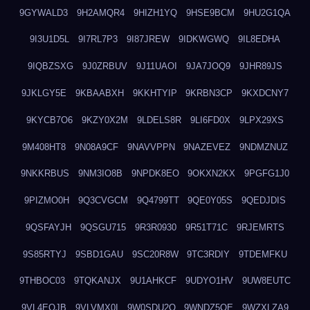
9GYWALD3
9H2AMQR4
9HIZH1YQ
9HSE9BCM
9HU2G1QA
9I3U1D5L
9I7RL7P3
9I87JREW
9IDKWGWQ
9IL8EDHA
9IQBZSXG
9J0ZRBUV
9J11UAOI
9JA7JOQ9
9JHR89JS
9JKLGY5E
9KBAABXH
9KKHTYIP
9KRBN3CP
9KXDCNY7
9KYCB7O6
9KZY0X2M
9LDELS8R
9LI6FD0X
9LPX29XS
9M408HT8
9N08A9CF
9NAVVPPN
9NAZEVEZ
9NDMZNUZ
9NKKRBUS
9NM3IO8B
9NPDK8EO
9OKXN2KX
9PGFG1J0
9PIZMO0H
9Q3CVGCM
9Q4799TT
9QE0Y05S
9QEDJDIS
9QSFAYJH
9QSGU715
9R3R0930
9R51T71C
9RJEMRTS
9S85RTYJ
9SBD1GAU
9SC20R8W
9TC3RDIY
9TDEMFKU
9THBOC03
9TQKANJX
9U1AHKCF
9UDYO1HV
9UW8EUTC
9VL4EOJB
9VLVMX0I
9W0SDU2O
9WNDZ5OE
9WZXLZA9