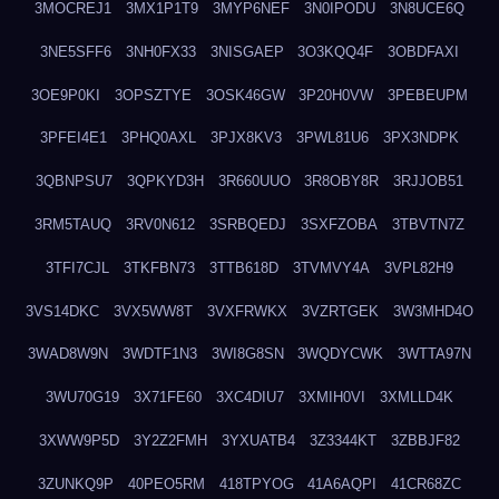
3MOCREJ1
3MX1P1T9
3MYP6NEF
3N0IPODU
3N8UCE6Q
3NE5SFF6
3NH0FX33
3NISGAEP
3O3KQQ4F
3OBDFAXI
3OE9P0KI
3OPSZTYE
3OSK46GW
3P20H0VW
3PEBEUPM
3PFEI4E1
3PHQ0AXL
3PJX8KV3
3PWL81U6
3PX3NDPK
3QBNPSU7
3QPKYD3H
3R660UUO
3R8OBY8R
3RJJOB51
3RM5TAUQ
3RV0N612
3SRBQEDJ
3SXFZOBA
3TBVTN7Z
3TFI7CJL
3TKFBN73
3TTB618D
3TVMVY4A
3VPL82H9
3VS14DKC
3VX5WW8T
3VXFRWKX
3VZRTGEK
3W3MHD4O
3WAD8W9N
3WDTF1N3
3WI8G8SN
3WQDYCWK
3WTTA97N
3WU70G19
3X71FE60
3XC4DIU7
3XMIH0VI
3XMLLD4K
3XWW9P5D
3Y2Z2FMH
3YXUATB4
3Z3344KT
3ZBBJF82
3ZUNKQ9P
40PEO5RM
418TPYOG
41A6AQPI
41CR68ZC