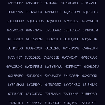
6N8H9PB2
6NS1JPER
6NTR3U7I
6OXMG49D
6PHYGAFF
6PM1Z7A5
6PO2WC0X
6PPNPOF5
6Q23B2FW
6QE19FL3
6QEEKCMR
6QKOAUOS
6QVIJ1K1
6R431JL5
6RGMWOLX
6RKWC57X
6RMKNV3X
6RV8LARZ
6SBTC8OR
6T3R3AJM
6TKE2JE3
6TPRWJZM
6U06OJTH
6UJEQ0CF
6UQ42P16
6UTK14DG
6UU9ROQK
6UZUZF6L
6V4POCW2
6V6FZLKN
6VJVHI57
6VQ1DZQ1
6VZACB5E
6W0V02MY
6W1CRLU0
6WAOIUX0
6WJXFPEM
6WSY8NWU
6XFR4OTY
6XIHLDTU
6XL3E0EQ
6XP30R7N
6XQUAXFV
6XUCD56H
6XVXTC5I
6Y6PMH2U
6YQP5Y4L
6YR8PDRZ
6YY0PXBC
6ZISH1A0
6ZT4UC5F
6ZYCUFVQ
70T7NVVN
70V1YKH3
711BHOSD
713M5IHY
718NNXY2
71H5RDOO
71UQJY58
725P81XE