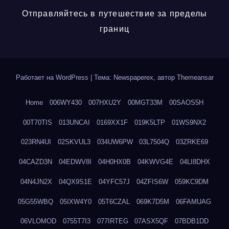
Отправляйтесь в путешествие за пределы
границ
Работает на WordPress
|
Тема: Newspaperex, автор
Themeansar
Home
006WY430
007HXU2Y
00MGT33M
00SAOS5H
00T70TIS
013UNCAI
0169XX1F
019K5LTP
01WS9NX2
023RN4UI
02SKVUL3
034UW6PW
03L7504Q
03ZRKE69
04CAZD3N
04EDWV8I
04H0HX0B
04KWVG4E
04LI8DHX
04N4JN2X
04QX9S1E
04YFC57J
04ZFIS6W
059KC9DM
05G55WBQ
05IXW4Y0
05T6CZAL
069K7D5M
06FAMUAG
06VLOMOD
0755T7I3
077IRTEG
07ASX5QF
07BDB1DD