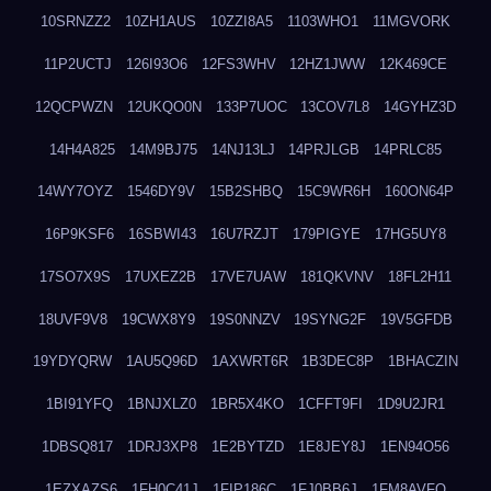
10SRNZZ2
10ZH1AUS
10ZZI8A5
1103WHO1
11MGVORK
11P2UCTJ
126I93O6
12FS3WHV
12HZ1JWW
12K469CE
12QCPWZN
12UKQO0N
133P7UOC
13COV7L8
14GYHZ3D
14H4A825
14M9BJ75
14NJ13LJ
14PRJLGB
14PRLC85
14WY7OYZ
1546DY9V
15B2SHBQ
15C9WR6H
160ON64P
16P9KSF6
16SBWI43
16U7RZJT
179PIGYE
17HG5UY8
17SO7X9S
17UXEZ2B
17VE7UAW
181QKVNV
18FL2H11
18UVF9V8
19CWX8Y9
19S0NNZV
19SYNG2F
19V5GFDB
19YDYQRW
1AU5Q96D
1AXWRT6R
1B3DEC8P
1BHACZIN
1BI91YFQ
1BNJXLZ0
1BR5X4KO
1CFFT9FI
1D9U2JR1
1DBSQ817
1DRJ3XP8
1E2BYTZD
1E8JEY8J
1EN94O56
1EZXAZS6
1FH0C41J
1FIP186C
1FJ0BB6J
1FM8AVFQ