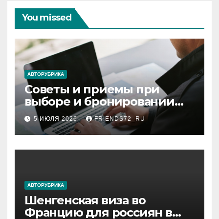
You missed
АВТОРУБРИКА
Советы и приемы при
выборе и бронировании
авиабилетов
5 ИЮЛЯ 2026
FRIENDS72_RU
АВТОРУБРИКА
Шенгенская виза во
Францию для россиян в