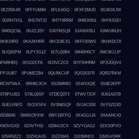
0EZ05K4R
0FFYUM84
0FLIL6GQ
0FXF2MUD
0G363XJW
0GRH7XSL
0H17NT32
0H7Y9RRM
0H9OI0N1
0HYK5SEI
0IM5QCNL
0IUZL33Y
0J6YMSQ9
0JAWX05J
0JMG9NJH
0K8I19RD
0KA2KHRR
0KCE9EJG
0KFC83WS
0KHXDLT8
0LIQ91PM
0LPY3G1Z
0LTLQ0B4
0M40H0CT
0MCMJJJP
NFM8HBQ
0O1D2CFA
0O3VCZC0
0OY5HHNM
0P2UDQV4
0PPJIUB7
0PUMEZB4
0QLRKCUP
0QO261FR
0QR27BKM
0RCWTWLK
0RH9C3CH
0S284R8O
0S4IXXQE
0S9E2KPP
0T8PUJB2
0T9LQ0SF
0TDEQ0TY
0TWV72OF
0U01AD7B
0UELVNFD
0V2IXSF4
0V3N6SQF
0VJAC930
0VY5ZG3D
W5D86N5
0W8SOPXW
0WY1BFPQ
0X4GG1J6
0XAANC43
XW3VGXD
0ZAVTHSI
0ZM4J2CX
0ZVYGAG2
0ZXS0PVO
10SRNZZ2
10ZH1AUS
10ZZI8A5
1103WHO1
11MGVORK