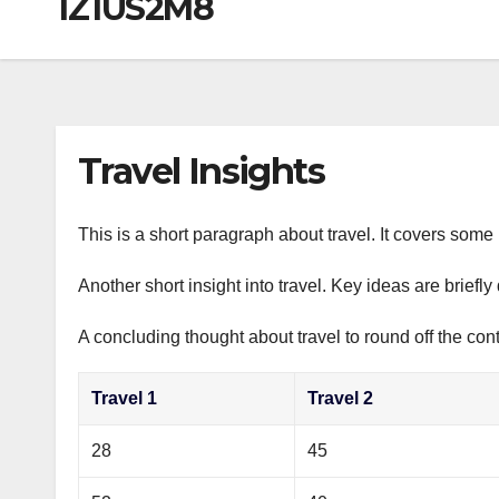
1Z1US2M8
р
a
i
A
а
m
k
p
в
i
p
и
т
Travel Insights
ь
This is a short paragraph about travel. It covers some 
Another short insight into travel. Key ideas are briefl
A concluding thought about travel to round off the cont
Travel 1
Travel 2
28
45