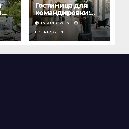
и
Гостиница для
я
командировки:
основные
15 ИЮНЯ 2026
критерии выбора
типы
FRIENDS72_RU