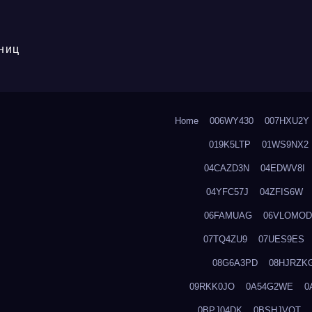
ниц
Home
006WY430
007HXU2Y
019K5LTP
01WS9NX2
04CAZD3N
04EDWV8I
04YFC57J
04ZFIS6W
06FAMUAG
06VLOMOD
07TQ4ZU9
07UES9ES
08G6A3PD
08HJRZK
09RKK0JO
0A54G2WE
0
0BPJ04DK
0BSHJVOT