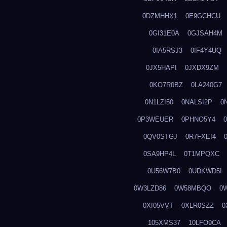
0DZMHHX1
0E9GCHCU
0GI31E0A
0GJSAH4M
0IA5RSJ3
0IF4Y4UQ
0JX5HAPI
0JXDX9ZM
0KO7R0BZ
0LA240G7
0N1LZI50
0NALSI2P
0
0P3WEUER
0PHNO5Y4
0QV0STGJ
0R7FXEI4
0SA9HP4L
0T1MPQXC
0U56W7B0
0UDKWD5I
0W3LZD86
0W58MBQO
0
0XI05VVT
0XLR0SZZ
0
105XMS37
10LFO9CA