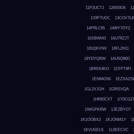
11P2UCTJ
126I93O6
1
133P7UOC
13COV7L8
14PRLC85
14WY7OYZ
16SBWI43
16U7RZJT
181QKVNV
18FL2H11
19YDYQRW
1AU5Q96D
1BR5X4KO
1CFFT9FI
1EN94O56
1EZXAZS
1GL2VJGH
1GRISVQA
1HR93CXT
1I70CGZ
1IWGPKRW
1JEZBYO7
1K1OOBX2
1KJONM1Y
1
1KVUSEU1
1L0EECVC