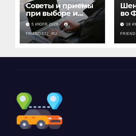
Советы и приемы
Шен
при выборе и
во 
бронировании
рос
5 ИЮЛЯ 2026
18 
авиабилетов
году
FRIENDS72_RU
дне
FRIEND
нео
док