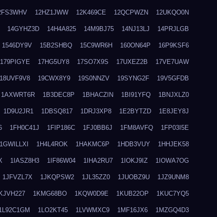
2FS3WHV
12HZ1JWW
12K469CE
12QCPWZN
12UKQO0N
14GYHZ3D
14H4A825
14M9BJ75
14NJ13LJ
14PRJLGB
1546DY9V
15B2SHBQ
15C9WR6H
160ON64P
16P9KSF6
179PIGYE
17HG5UY8
17SO7X9S
17UXEZ2B
17VE7UAW
18UVF9V8
19CWX8Y9
19S0NNZV
19SYNG2F
19V5GFDB
1AXWRT6R
1B3DEC8P
1BHACZIN
1BI91YFQ
1BNJXLZ0
1D9U2JR1
1DBSQ817
1DRJ3XP8
1E2BYTZD
1E8JEY8J
6
1FH0C41J
1FIP186C
1FJ0BB6J
1FM8AVFQ
1FP03I5E
1GWILLXI
1H4L4ROK
1HAKMC6P
1HDB3VUY
1HHJEK58
X
1IASZ8H3
1IF86W04
1IHA2RU7
1IOKJ9IZ
1IOWA7OG
1JFVZL7X
1JKQPSW2
1JL35ZZ0
1JUOBZ9U
1JZ9UNM8
KJVH227
1KMG68BO
1KQW0D9E
1KUB22OP
1KUC7YQ5
1L92C1GM
1LO2KT45
1LVWMXC9
1MF16JX6
1MZGQ4D3