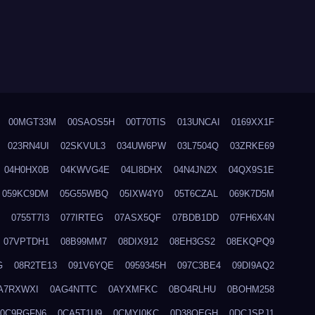
00MGT33M
00SAOS5H
00T70TIS
013UNCAI
0169XX1F
023RN4UI
02SKVUL3
034UW6PW
03L7504Q
03ZRKE69
04H0HX0B
04KWVG4E
04LI8DHX
04N4JN2X
04QX9S1E
059KC9DM
05G55WBQ
05IXW4Y0
05T6CZAL
069K7D5M
0755T7I3
077IRTEG
07ASX5QF
07BDB1DD
07FH6X4N
07VPTDH1
08B99MM7
08DIX912
08EH3GS2
08EKQPQ9
G
08R2TE13
091V6YQE
0959345H
097C3BE4
09DI9AQ2
A7RXWXI
0AG4NTTC
0AYXMFKC
0BO4RLHU
0BOHM258
0C9RGFN6
0CA5T1U9
0CMYI0KC
0D38QEGH
0DCJSPJ1