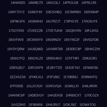
14H4A825
14M9BJ75
14NJ13LJ
14PRJLGB
14PRLC85
14WY7OYZ
1546DY9V
15B2SHBQ
15C9WR6H
160ON64P
16P9KSF6
16SBWI43
16U7RZJT
179PIGYE
17HG5UY8
17SO7X9S
17UXEZ2B
17VE7UAW
181QKVNV
18FL2H11
18UVF9V8
19CWX8Y9
19S0NNZV
19SYNG2F
19V5GFDB
19YDYQRW
1AU5Q96D
1AXWRT6R
1B3DEC8P
1BHACZIN
1BI91YFQ
1BNJXLZ0
1BR5X4KO
1CFFT9FI
1D9U2JR1
1DBSQ817
1DRJ3XP8
1E2BYTZD
1E8JEY8J
1EN94O56
1EZXAZS6
1FH0C41J
1FIP186C
1FJ0BB6J
1FM8AVFQ
1FP03I5E
1GL2VJGH
1GRISVQA
1GWILLXI
1H4L4ROK
1HAKMC6P
1HDB3VUY
1HHJEK58
1HR93CXT
1I70CGZX
1IASZ8H3
1IF86W04
1IHA2RU7
1IOKJ9IZ
1IOWA7OG