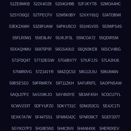
51ZE8MKB
522X4O28
52D4GH9B
52FJKYTB
52MOA4HC
52SYO0Q2
52TPECFV
52W5K0BY
52XXY91Q
53ATDBWI
53EKZAMH
53Z8FUAW
54PKU5CO
551HGV0S
553WPS4S
55FLR3W1
55IE9L4V
55JKJF3L
55NCOA72
55QDIRSM
55XAQHMU
56975PIR
56GSA0U2
56QN3KEB
56SCV4BG
571FDQ4T
5771DEGW
57G6BV7Y
57IUFJJS
57LA2HJ6
57N9R0VG
57Z141YR
584ZQC53
58G12L5U
595U946N
59BSESDJ
59FRMR7X
59T11ZKH
5AFUR9TL
5AOPNSAW
5AQL07P2
5ASS9KJO
5AY4N3YE
5B3AF4SH
5CDCU7YL
5CWV233T
5DFYUFZ0
5DKYT31C
5DM253CG
5E4JC1TI
5EXK7A7W
5F447S51
5FMM242C
5FNR39CT
5GEF3377
5GYKO7P3
5H18E5N3
5H4C8VII
5HANI4XK
5HER0XEV