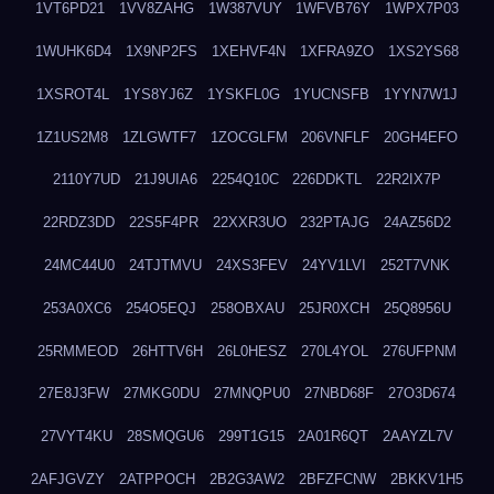
1VT6PD21
1VV8ZAHG
1W387VUY
1WFVB76Y
1WPX7P03
1WUHK6D4
1X9NP2FS
1XEHVF4N
1XFRA9ZO
1XS2YS68
1XSROT4L
1YS8YJ6Z
1YSKFL0G
1YUCNSFB
1YYN7W1J
1Z1US2M8
1ZLGWTF7
1ZOCGLFM
206VNFLF
20GH4EFO
2110Y7UD
21J9UIA6
2254Q10C
226DDKTL
22R2IX7P
22RDZ3DD
22S5F4PR
22XXR3UO
232PTAJG
24AZ56D2
24MC44U0
24TJTMVU
24XS3FEV
24YV1LVI
252T7VNK
253A0XC6
254O5EQJ
258OBXAU
25JR0XCH
25Q8956U
25RMMEOD
26HTTV6H
26L0HESZ
270L4YOL
276UFPNM
27E8J3FW
27MKG0DU
27MNQPU0
27NBD68F
27O3D674
27VYT4KU
28SMQGU6
299T1G15
2A01R6QT
2AAYZL7V
2AFJGVZY
2ATPPOCH
2B2G3AW2
2BFZFCNW
2BKKV1H5