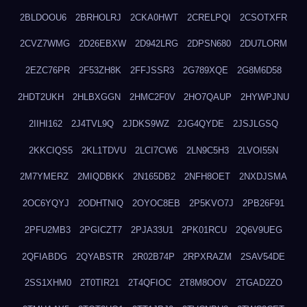
2BLDOOU6
2BRHOLRJ
2CKA0HWT
2CRELPQI
2CSOTXFR
2CVZ7WMG
2D26EBXW
2D942LRG
2DPSN680
2DU7LORM
2EZC76PR
2F53ZH8K
2FFJSSR3
2G789XQE
2G8M6D58
2HDT2UKH
2HLBXGGN
2HMC2F0V
2HO7QAUP
2HYWPJNU
2IIHI162
2J4TVL9Q
2JDKS9WZ
2JG4QYDE
2JSJLGSQ
2KKCIQS5
2KL1TDVU
2LCI7CW6
2LN9C5H3
2LVOI55N
2M7YMERZ
2MIQDBKK
2N165DB2
2NFH8OET
2NXDJSMA
2OC6YQYJ
2ODHTNIQ
2OYOC8EB
2P5KVO7J
2PB26F91
2PFU2MB3
2PGICZT7
2PJA33U1
2PK01RCU
2Q6V9UEG
2QFIABDG
2QYABSTR
2R02B74P
2RPXRAZM
2SAV54DE
2SS1XHM0
2T0TIR21
2T4QFIOC
2T8M8OOV
2TGAD2ZO