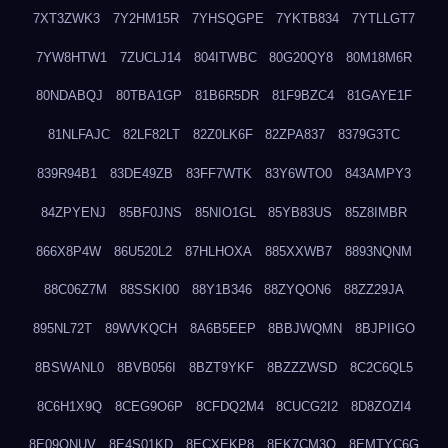
7XT3ZWK3
7Y2HM15R
7YHSQGPE
7YKTB834
7YTLLGT7
7YW8HTW1
7ZUCLJ14
804ITWBC
80G20QY8
80M18M6R
80NDABQJ
80TBA1GP
81B6R5DR
81F9BZC4
81GAYE1F
81NLFAJC
82LF82LT
82Z0LK6F
82ZPA837
8379G3TC
839R94B1
83DE49ZB
83FF7WTK
83Y6WTO0
843AMPY3
84ZPYENJ
85BF0JNS
85NIO1GL
85YB83US
85Z8IMBR
866X8P4W
86U520L2
87HLHOXA
885XXWB7
8893NQNM
88C06Z7M
88SSKI00
88Y1B346
88ZYQON6
88ZZ29JA
895NL72T
89WVKQCH
8A6B5EEP
8BBJWQMN
8BJPIIGO
8BSWANL0
8BVB056I
8BZT9YKF
8BZZZWSD
8C2C6QL5
8C6H1X9Q
8CEG9O6P
8CFDQ2M4
8CUCG2I2
8D8ZOZI4
8E09QNUV
8E4S01KD
8ECXEKP8
8EK7CM3O
8EMTYC6G