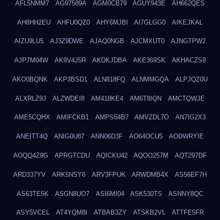
AFL5NMM7
AG97589A
AGM0CB79
AGUY943E
AH662QES
AH8HH2EU
AHFU0QZ0
AHY6MJBI
AI7GLGG0
AIKEJKAL
AIZU9LU5
AJ3Z9DWE
AJAQ0NGB
AJCMXUT0
AJNGTPW2
AJP7M04W
AK9V4J5R
AKDKJDBA
AKE369SK
AKHACZS9
AKO0BQNK
AKP3BSD1
ALN818FQ
ALNMMGQA
ALPJQZ0U
ALXRLZ9J
ALZWDEI8
AM418KE4
AM6T8IQN
AMCTQWJE
AME5CQHX
AMIFCKB1
AMPS54B7
AMVZDL7O
AN7IG2X3
ANEITT4Q
ANIG0U87
ANN06D3F
AO64OCU5
AODWRYIE
AOQQ4Z9G
APRGTCDU
AQICKU42
AQOO257M
AQT297DF
ARD337YV
ARK5NSY6
ARV3FPUK
ARWDMB4X
AS56EF7H
AS63TE5K
ASGN8UO7
ASI6MI04
ASK530TS
ASNNY8QC
ASY5VCEL
AT4YQM8I
ATBAB3ZY
ATSKB2VL
ATTFE5FR