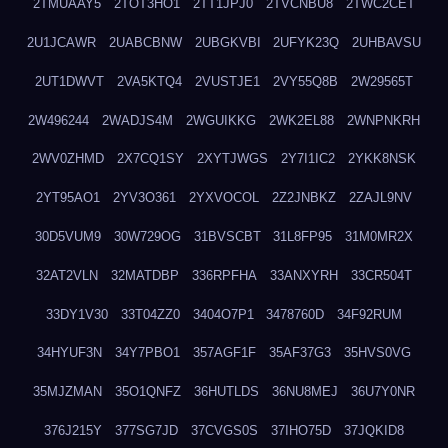
2TMUAAY5
2TOT3HO1
2TT1JPJ0
2TVCNBU8
2TWC2CET
2U1JCAWR
2UABCBNW
2UBGKVBI
2UFYK23Q
2UHBAVSU
2UT1DWVT
2VA5KTQ4
2VUSTJE1
2VY55Q8B
2W29565T
2W496244
2WADJS4M
2WGUIKKG
2WK2EL88
2WNPNKRH
2WV0ZHMD
2X7CQ1SY
2XYTJWGS
2Y7I1IC2
2YKK8NSK
2YT95AO1
2YV3O361
2YXVOCOL
2Z2JNBKZ
2ZAJL9NV
30D5VUM9
30W729OG
31BVSCBT
31L8FP95
31M0MR2X
32AT2VLN
32MATDBP
336RPFHA
33ANXYRH
33CR504T
33DY1V30
33T04ZZ0
3404O7P1
3478760D
34F92RUM
34HYUF3N
34Y7PBO1
357AGF1F
35AF37G3
35HVS0VG
35MJZMAN
35O1QNFZ
36HUTLDS
36NU8MEJ
36U7Y0NR
376J215Y
377SG7JD
37CVGS0S
37IHO75D
37JQKID8