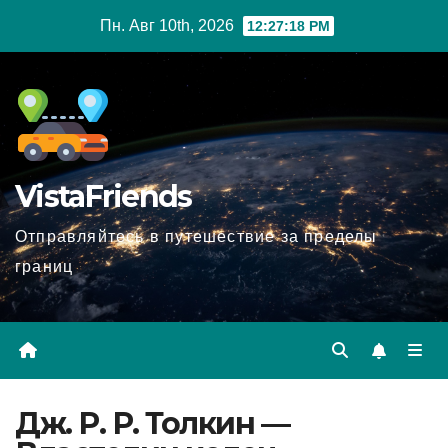
Перейти
Пн. Авг 10th, 2026
12:27:19 PM
к
содержимому
VistaFriends
Отправляйтесь в путешествие за пределы
границ
Дж. Р. Р. Толкин —