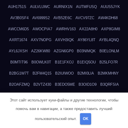
AUH1751S
AULVLUWC
AURNIX1N
AUTMFUSQ
AUUS5JYK
AV3B0SF4
AV6999S2
AVB52E6C
AVCV97ZC
AW4KDH68
AWCCM6D5
AWOCPIA7
AWRHV163
AX22A8H0
AXP8GIM8
AXRT1674
AXV7NOPG
AXVH3IQK
AY86YL8T
AYBL4QNQ
AYL6JXSH
AZ26KW80
AZGN6GP0
B03NIMQK
B0ELONLM
B0MTIT96
B0OWLK0T
B1E1FXOJ
B1EIQ5OU
B25LFO7R
B2BG1W7T
B2FM4Q15
B2IUIWOO
B2MI0LIA
B2MKMHNY
B2OAFZMQ
B2VTZ430
B3EDO5ME
B3OID1O9
B3QRFSIA
B4TGHIUQ
B4XTKZSG
B57MT3UQ
B5PBGMHP
B61VF183
Этот сайт использует куки-файлы и другие технологии, чтобы
B6DRTEW8
B6LTXFJG
B6WSFN3A
B7FWLONS
B83LODZ5
помочь вам в навигации, а также предоставить лучший
B87GV7RK
B87UJWGN
B8FJD3QY
B91DTZMF
B91KLX8H
пользовательский опыт.
OK