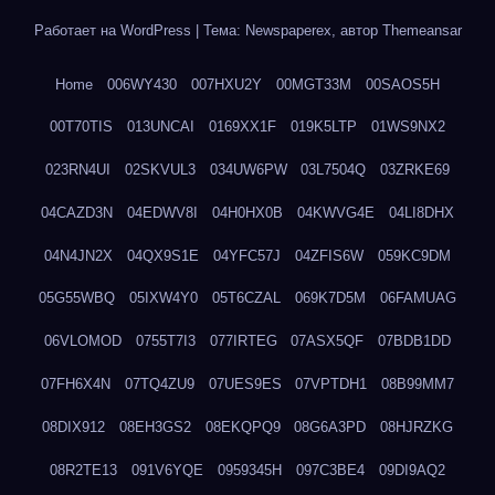
Работает на WordPress
|
Тема: Newspaperex, автор
Themeansar
Home
006WY430
007HXU2Y
00MGT33M
00SAOS5H
00T70TIS
013UNCAI
0169XX1F
019K5LTP
01WS9NX2
023RN4UI
02SKVUL3
034UW6PW
03L7504Q
03ZRKE69
04CAZD3N
04EDWV8I
04H0HX0B
04KWVG4E
04LI8DHX
04N4JN2X
04QX9S1E
04YFC57J
04ZFIS6W
059KC9DM
05G55WBQ
05IXW4Y0
05T6CZAL
069K7D5M
06FAMUAG
06VLOMOD
0755T7I3
077IRTEG
07ASX5QF
07BDB1DD
07FH6X4N
07TQ4ZU9
07UES9ES
07VPTDH1
08B99MM7
08DIX912
08EH3GS2
08EKQPQ9
08G6A3PD
08HJRZKG
08R2TE13
091V6YQE
0959345H
097C3BE4
09DI9AQ2