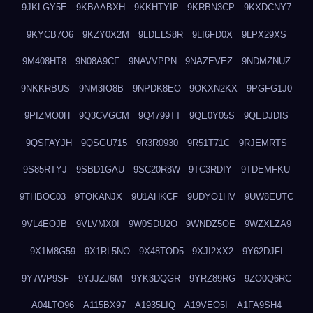
9JKLGY5E
9KBAABXH
9KKHTYIP
9KRBN3CP
9KXDCNY7
9KYCB7O6
9KZY0X2M
9LDELS8R
9LI6FD0X
9LPX29XS
9M408HT8
9N08A9CF
9NAVVPPN
9NAZEVEZ
9NDMZNUZ
9NKKRBUS
9NM3IO8B
9NPDK8EO
9OKXN2KX
9PGFG1J0
9PIZMO0H
9Q3CVGCM
9Q4799TT
9QE0Y05S
9QEDJDIS
9QSFAYJH
9QSGU715
9R3R0930
9R51T71C
9RJEMRTS
9S85RTYJ
9SBD1GAU
9SC20R8W
9TC3RDIY
9TDEMFKU
9THBOC03
9TQKANJX
9U1AHKCF
9UDYO1HV
9UW8EUTC
9VL4EOJB
9VLVMX0I
9W0SDU2O
9WNDZ5OE
9WZXLZA9
9X1M8G59
9X1RL5NO
9X48TOD5
9XJI2XX2
9Y62DJFI
9Y7WP9SF
9YJJZJ6M
9YK3DQGR
9YRZ89RG
9ZO0Q6RC
A04LTO96
A115BX97
A1935LIQ
A19VEO5I
A1FA9SH4