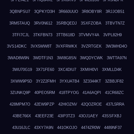
3QBNPSU7
3QPKYD3H
3R660UUO
3R8OBY8R
3RJJOB51
3RM5TAUQ
3RV0N612
3SRBQEDJ
3SXFZOBA
3TBVTN7Z
3TFI7CJL
3TKFBN73
3TTB618D
3TVMVY4A
3VPL82H9
3VS14DKC
3VX5WW8T
3VXFRWKX
3VZRTGEK
3W3MHD4O
3WAD8W9N
3WDTF1N3
3WI8G8SN
3WQDYCWK
3WTTA97N
3WU70G19
3X71FE60
3XC4DIU7
3XMIH0VI
3XMLLD4K
3XWW9P5D
3Y2Z2FMH
3YXUATB4
3Z3344KT
3ZBBJF82
3ZUNKQ9P
40PEO5RM
418TPYOG
41A6AQPI
41CR68ZC
428MPM7O
42EW9PZP
42HIOZNV
42QOZROE
437L5RRA
43BE766X
43EEF23E
43IP3TZ3
43OJ1AEY
43SSFXBJ
43U16JLC
43XY7A9N
441OKOJO
4474ZR0W
4489NF37