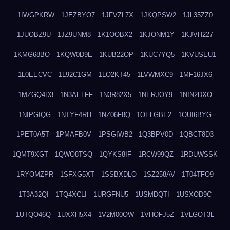
1IWGPKRW
1JEZBYO7
1JFVZL7X
1JKQPSW2
1JL35ZZ0
1JUOBZ9U
1JZ9UNM8
1K1OOBX2
1KJONM1Y
1KJVH227
1KMG68BO
1KQW0D9E
1KUB22OP
1KUC7YQ5
1KVUSEU1
1L0EECVC
1L92C1GM
1LO2KT45
1LVWMXC9
1MF16JX6
1MZGQ4D3
1N3AELFF
1N3R82X5
1NERJOY9
1NIN2DXO
1NIPGIQG
1NTYF4RH
1NZ06F8Q
1OELGBE2
1OUI6BYG
1PET0A5T
1PMAFB0V
1PSGIWB2
1Q3BPV0D
1QBCT8D3
1QMT9XGT
1QWO8TSQ
1QYKS8IF
1RCW99QZ
1RDUWSSK
1RYOMZPR
1SFXG5XT
1SSBXDLO
1SZ258AV
1T04TFO9
1T3A32QI
1TQ4XCLI
1URGFNU5
1USMDQTI
1USXOD9C
1UTQO46Q
1UXXH5X4
1V2M00OW
1VHOFJ5Z
1VLGOT3L