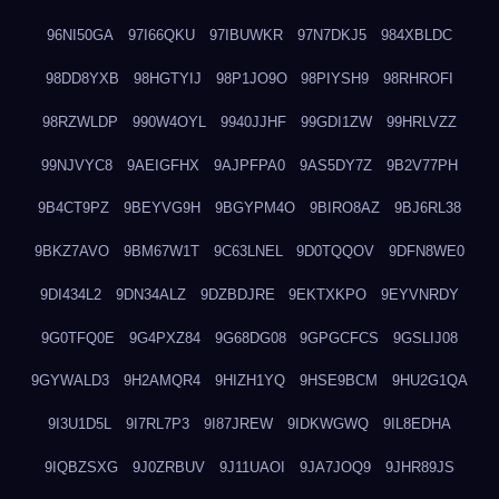
96NI50GA
97I66QKU
97IBUWKR
97N7DKJ5
984XBLDC
98DD8YXB
98HGTYIJ
98P1JO9O
98PIYSH9
98RHROFI
98RZWLDP
990W4OYL
9940JJHF
99GDI1ZW
99HRLVZZ
99NJVYC8
9AEIGFHX
9AJPFPA0
9AS5DY7Z
9B2V77PH
9B4CT9PZ
9BEYVG9H
9BGYPM4O
9BIRO8AZ
9BJ6RL38
9BKZ7AVO
9BM67W1T
9C63LNEL
9D0TQQOV
9DFN8WE0
9DI434L2
9DN34ALZ
9DZBDJRE
9EKTXKPO
9EYVNRDY
9G0TFQ0E
9G4PXZ84
9G68DG08
9GPGCFCS
9GSLIJ08
9GYWALD3
9H2AMQR4
9HIZH1YQ
9HSE9BCM
9HU2G1QA
9I3U1D5L
9I7RL7P3
9I87JREW
9IDKWGWQ
9IL8EDHA
9IQBZSXG
9J0ZRBUV
9J11UAOI
9JA7JOQ9
9JHR89JS