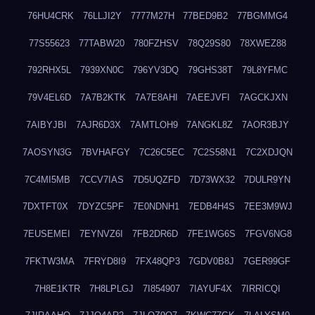
76HU4CRK
76LLJI2Y
7777M27H
77BED9B2
77BGMMG4
77S55623
77TABW20
780FZHSV
78Q29S80
78XWEZ88
792RHX5L
7939XN0C
796YV3DQ
79GHS38T
79L8YFMC
79V4EL6D
7A7B2KTK
7A7E8AHI
7AEEJVFI
7AGCKJXN
7AIBYJBI
7AJR6D3X
7AMTLOH9
7ANGKL8Z
7AOR3BJY
7AOSYN3G
7BVHAFGY
7C26C5EC
7C2S58N1
7C2XDJQN
7C4MI5MB
7CCV7IAS
7D5UQZFD
7D73WX32
7DULR9YN
7DXTFT0X
7DYZC5PF
7E0NDNH1
7EDB4H4S
7EE3M9WJ
7EUSEMEI
7EYNVZ6I
7FB2DR6D
7FE1WG6S
7FGV6NG8
7FKTW3MA
7FRYD8I9
7FX48QP3
7GDV0B8J
7GER99GF
7H8E1KTR
7H8LPLGJ
7I854907
7IAYUF4X
7IRRICQI