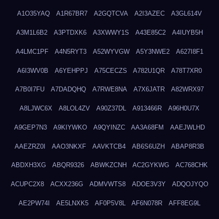
A1O35YAQ
A1R67BR7
A2GQTCVA
A2I3AZEC
A3GL614V
A3M1L6B2
A3PTDXK6
A3XWWY1S
A43E85C2
A4IUYB5H
A4LMC1PF
A4N5RYT3
A52WYVGW
A5Y3NWE2
A627I8F1
A6I3WV0B
A6YEHPPJ
A75CECZS
A782U1QR
A78T7XR0
A7B0I7FU
A7DADQHQ
A7RWE8NA
A7X6JATR
A82WRX97
A8LJWC6X
A8LOL4ZV
A90Z37DL
A913466R
A96H0U7X
A9GEP7N3
A9KIYWKO
A9QYINZC
AA3A68FM
AAEJWLHD
AAEZRZ0I
AAO3NKXF
AAVKTCB4
AB6S6UZH
ABAP8R3B
ABDXH3XG
ABQR9326
ABWKZCNH
AC2GYKWG
AC768CHK
ACUPC2X8
ACXX236G
ADMVWTS8
ADOE3V3Y
ADQOJYQO
AE2PW74I
AE5LNXK5
AF0P5V8L
AF6N078R
AFF8EG9L