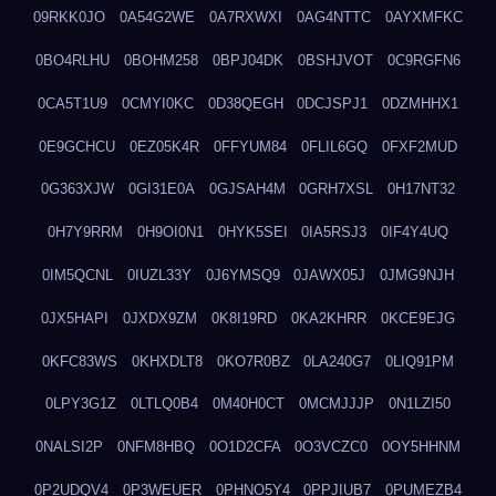
09RKK0JO
0A54G2WE
0A7RXWXI
0AG4NTTC
0AYXMFKC
0BO4RLHU
0BOHM258
0BPJ04DK
0BSHJVOT
0C9RGFN6
0CA5T1U9
0CMYI0KC
0D38QEGH
0DCJSPJ1
0DZMHHX1
0E9GCHCU
0EZ05K4R
0FFYUM84
0FLIL6GQ
0FXF2MUD
0G363XJW
0GI31E0A
0GJSAH4M
0GRH7XSL
0H17NT32
0H7Y9RRM
0H9OI0N1
0HYK5SEI
0IA5RSJ3
0IF4Y4UQ
0IM5QCNL
0IUZL33Y
0J6YMSQ9
0JAWX05J
0JMG9NJH
0JX5HAPI
0JXDX9ZM
0K8I19RD
0KA2KHRR
0KCE9EJG
0KFC83WS
0KHXDLT8
0KO7R0BZ
0LA240G7
0LIQ91PM
0LPY3G1Z
0LTLQ0B4
0M40H0CT
0MCMJJJP
0N1LZI50
0NALSI2P
0NFM8HBQ
0O1D2CFA
0O3VCZC0
0OY5HHNM
0P2UDQV4
0P3WEUER
0PHNO5Y4
0PPJIUB7
0PUMEZB4