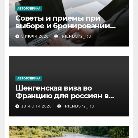
ki
АВТОРУБРИКА
Советы и приемы при
выборе и бронировании
авиабилетов
5 ИЮЛЯ 2026
FRIENDS72_RU
АВТОРУБРИКА
Шенгенская виза во
Францию для россиян в
2026 году: сроки от 3 дней
18 ИЮНЯ 2026
FRIENDS72_RU
и список необходимых
документов