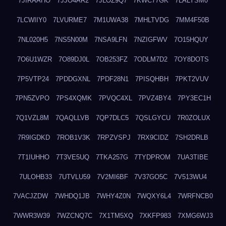
7JIRAAHO
7JJO4AR2
7JLOZ9Q7
7KWC77GK
7LALYSM0
7LCWIIY0
7LVURME7
7M1UWA38
7MHLTVDG
7MM4F50B
7NL020H5
7NS5N00M
7NSA9LFN
7NZIGFWV
7O15HQUY
7O6U1WZR
7O89DJ0L
7OB253FZ
7ODLM7D2
7OY8DOTS
7P5VTP24
7PDDGXNL
7PDF28N1
7PISQHBH
7PKT2VUV
7PN5ZVPO
7PS4XQMK
7PVQC4XL
7PVZ4BY4
7PY3EC1H
7Q1VZL8M
7QAQLLVB
7QP7DLC5
7QSLGYCU
7R0ZOLUX
7R9IGDKD
7ROB1V3K
7RPZVSPJ
7RX9CIDZ
7SH2DRLB
7T1IUHHO
7T3VE5UQ
7TKA257G
7TYDPROM
7UA3TIBE
7ULOHB33
7UTVLU59
7V2MI6BF
7V37GO5C
7V513WU4
7VACJZDW
7WHDQ1JB
7WHY4Z0N
7WQXY6L4
7WRFNCB0
7WWR3W39
7WZCNQ7C
7X1TM5XQ
7XKFP983
7XMG6WJ3