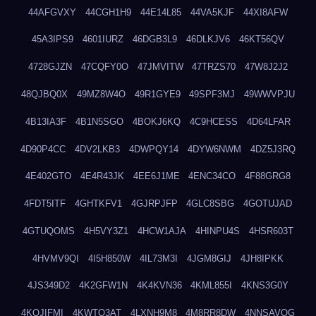
44AFGVXY
44CGH1H9
44E14L85
44VA5KJF
44XI8AFW
45A3IPS9
4601IURZ
46DGB3L9
46DLKJV6
46KT56QV
4728GJZN
47CQFY0O
47JMVITW
47TRZS70
47W8J2J2
48QJBQ0X
49MZ8W4O
49R1GYE9
49SPF3MJ
49WWVPJU
4B13IA3F
4B1N5SGO
4BOKJ6KQ
4C9HCESS
4D64LFAR
4D90P4CC
4DV2LKB3
4DWPQY14
4DYW6NWM
4DZ5J3RQ
4E402GTO
4E4R43JK
4EE6J1ME
4ENC34CO
4F88GRG8
4FDT5ITF
4GHTKFV1
4GJRPJFP
4GLC8SBG
4GOTUJAD
4GTUQOMS
4H5VY3Z1
4HCW1AJA
4HINPU4S
4HSR603T
4HVMV9QI
4I5H850W
4IL73M3I
4JGM8GIJ
4JH8IPKK
4JS349D2
4K2GFW1N
4K4KVN36
4KML855I
4KNS3G0Y
4KQJIFMI
4KWTO3AT
4LXNH9M8
4M8RR8DW
4NNSAVOG