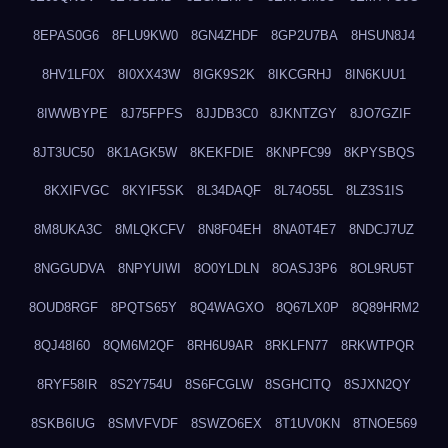
8EPAS0G6
8FLU9KW0
8GN4ZHDF
8GP2U7BA
8HSUN8J4
8HV1LF0X
8I0XX43W
8IGK9S2K
8IKCGRHJ
8IN6KUU1
8IWWBYPE
8J75FPFS
8JJDB3C0
8JKNTZGY
8JO7GZIF
8JT3UC50
8K1AGK5W
8KEKFDIE
8KNPFC99
8KPYSBQS
8KXIFVGC
8KYIF5SK
8L34DAQF
8L74O55L
8LZ3S1IS
8M8UKA3C
8MLQKCFV
8N8F04EH
8NA0T4E7
8NDCJ7UZ
8NGGUDVA
8NPYUIWI
8O0YLDLN
8OASJ3P6
8OL9RU5T
8OUD8RGF
8PQTS65Y
8Q4WAGXO
8Q67LX0P
8Q89HRM2
8QJ48I60
8QM6M2QF
8RH6U9AR
8RKLFN77
8RKWTPQR
8RYF58IR
8S2Y754U
8S6FCGLW
8SGHCITQ
8SJXN2QY
8SKB6IUG
8SMVFVDF
8SWZO6EX
8T1UV0KN
8TNOE569