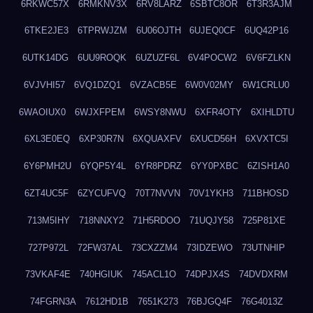
6RKWC57X
6RMKNV3X
6RV8LARZ
6SBTC8OR
6T3R3AJM
6TKE2JE3
6TPRWJZM
6U06OJTH
6UJEQ0CF
6UQ42P16
6UTK14DG
6UU9ROQK
6UZUZF6L
6V4POCW2
6V6FZLKN
6VJVHI57
6VQ1DZQ1
6VZACB5E
6W0V02MY
6W1CRLU0
6WAOIUX0
6WJXFPEM
6WSY8NWU
6XFR4OTY
6XIHLDTU
6XL3E0EQ
6XP30R7N
6XQUAXFV
6XUCD56H
6XVXTC5I
6Y6PMH2U
6YQP5Y4L
6YR8PDRZ
6YY0PXBC
6ZISH1A0
6ZT4UC5F
6ZYCUFVQ
70T7NVVN
70V1YKH3
711BHOSD
713M5IHY
718NNXY2
71H5RDOO
71UQJY58
725P81XE
727P972L
72FW37AL
73CXZZM4
73IDZEWO
73UTNHIP
73VKAF4E
740HGIUK
745ACL1O
74DPJX4S
74DVDXRM
74FGRN3A
7612HD1B
7651K273
76BJGQ4F
76G4013Z