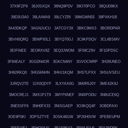
37X9FZP9
38J0SXQX
38NQ9PDV
38O70PCO
38QUD9KX
39D3U3A0
39LAIWA9
39LCYZRI
39MGWN55
39PXKH1B
3A43DKQP
3AGNJUCU
3ATCGY3X
3BKC9MX3
3BORDPAR
3BVH0QRQ
3BWP93L1
3BYQ70GJ
3C9KPDQV
3CL4BSMV
3EIFINEE
3EORXV8Z
3EQ3JWOM
3F09CZ9V
3F1DPDSC
3F84EALY
3GGDN4OR
3GKCN4NY
3GVOCWRP
3H28UNEO
3H92RKQ0
3HG56NHN
3HHJ1KQM
3HSTLPXX
3HSUVSEU
3JRQV2TE
3JX0QDYF
3LXYAX0G
3M0R5J0Y
3ME42K9J
3MOCREJ1
3MX1P1T9
3MYP6NEF
3N0IPODU
3N8UCE6Q
3NE5SFF6
3NH0FX33
3NISGAEP
3O3KQQ4F
3OBDFAXI
3OE9P0KI
3OPSZTYE
3OSK46GW
3P20H0VW
3PEBEUPM
3PFEI4E1
3PHQ0AXL
3PJX8KV3
3PWL81U6
3PX3NDPK