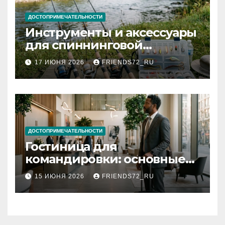
ДОСТОПРИМЕЧАТЕЛЬНОСТИ
Инструменты и аксессуары
для спиннинговой
рыбалки: назначение и
17 ИЮНЯ 2026
FRIENDS72_RU
типы
ДОСТОПРИМЕЧАТЕЛЬНОСТИ
Гостиница для
командировки: основные
критерии выбора
15 ИЮНЯ 2026
FRIENDS72_RU