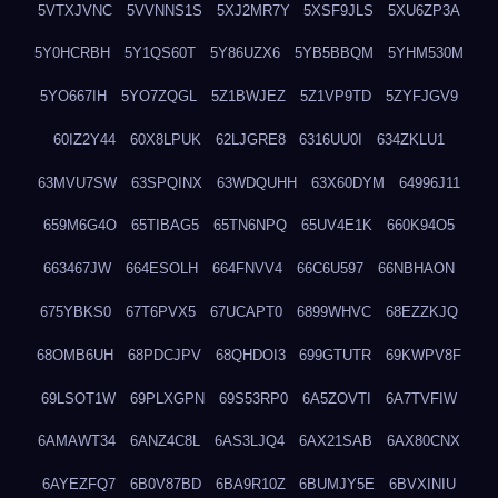
5VTXJVNC
5VVNNS1S
5XJ2MR7Y
5XSF9JLS
5XU6ZP3A
5Y0HCRBH
5Y1QS60T
5Y86UZX6
5YB5BBQM
5YHM530M
5YO667IH
5YO7ZQGL
5Z1BWJEZ
5Z1VP9TD
5ZYFJGV9
60IZ2Y44
60X8LPUK
62LJGRE8
6316UU0I
634ZKLU1
63MVU7SW
63SPQINX
63WDQUHH
63X60DYM
64996J11
659M6G4O
65TIBAG5
65TN6NPQ
65UV4E1K
660K94O5
663467JW
664ESOLH
664FNVV4
66C6U597
66NBHAON
675YBKS0
67T6PVX5
67UCAPT0
6899WHVC
68EZZKJQ
68OMB6UH
68PDCJPV
68QHDOI3
699GTUTR
69KWPV8F
69LSOT1W
69PLXGPN
69S53RP0
6A5ZOVTI
6A7TVFIW
6AMAWT34
6ANZ4C8L
6AS3LJQ4
6AX21SAB
6AX80CNX
6AYEZFQ7
6B0V87BD
6BA9R10Z
6BUMJY5E
6BVXINIU