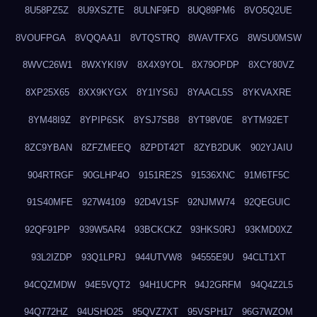
8U58PZ5Z
8U9XSZTE
8ULNF9FD
8UQ89PM6
8VO5Q2UE
8VOUFPGA
8VQQAA1I
8VTQSTRQ
8WAVTFXG
8WSU0MSW
8WVC26W1
8WXYKI9V
8X4X9YOL
8X79OPDP
8XCY80VZ
8XP25X65
8XX9KYGX
8Y1IYS6J
8YAACL5S
8YKVAXRE
8YM48I9Z
8YPIP6SK
8YSJ7SB8
8YT98V0E
8YTM92ET
8ZC9YBAN
8ZFZMEEQ
8ZPDT42T
8ZYB2DUK
902YJAIU
904RTRGF
90GLHP4O
9151RE2S
91536XNC
91M6TF5C
91S40MFE
927W4109
92D4V1SF
92NJMW74
92QEGUIC
92QF91PP
939W5AR4
93BCKCKZ
93HKS0RJ
93KMD0XZ
93L2IZDP
93Q1LPRJ
944UTVW8
94555E9U
94CLT1XT
94CQZMDW
94E5VQT2
94H1UCPR
94J2GRFM
94Q4Z2L5
94Q772HZ
94USHO25
95QVZ7XT
95VSPH17
96G7WZOM