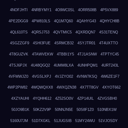
4NOFJHTI
4NRBYMY1
4O9WC0SL
4ORR508B
4P5VX889
4PE2DGG9
4PW810LS
4Q1M7Q60
4QAHYG43
4QHYCH8B
4QL610TS
4QRSJ753
4QVTMIC5
4QXRDQN7
4S31TENQ
4SGZZGF9
4SHI3FUE
4SRMCB32
4SYJTR01
4T4UXTTO
4T8GUZVK
4TAWVEKW
4TBBI1Y5
4TJ1ASNW
4TPTYC45
4TSJ6PJX
4U48QGQ2
4UMM8LXA
4UNHPQM1
4URT243L
4VFMWJZ0
4VGSLXPJ
4VJZYO02
4VNW7KSQ
4W6ZE1F7
4WP2PW82
4WQWQXX8
4WXQZN38
4X7TT8GV
4XYOT662
4XZYAUHI
4YQHH612
4Z52SO0V
4ZP14UIL
4ZVGSBH0
50JO9B1K
50KZ2V9P
50NNJN5E
50S8F1Z0
510NBX1W
5160U7JM
51D7XGKL
51JUGSIB
51MY24WU
51VJOSDY