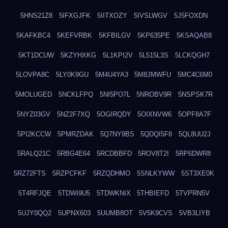
5HNS21Z8
5IFXGJFK
5IITXOZY
5IVSLWGV
5J5FOXDN
5KAFKBC4
5KEFVRBK
5KFBILGV
5KP635PE
5KSAQAB8
5KT1DCUW
5KZYHXKG
5L1KPI2V
5L515L3S
5LCKQGH7
5LOVPA8C
5LY0K9GU
5M4U4YA3
5M8JMWFU
5MC4C6M0
5MOLUGED
5NCKLFPQ
5NI5PO7L
5NROBV9R
5NSPSK7R
5NYZ03GV
5NZ2F7XQ
5OGIRQDY
5OIXNVW6
5OPF8A7F
5PI2KCCW
5PMRZDAK
5Q7NY9BS
5QDQI5F8
5QL8UU2J
5RALQ21C
5RBG4E64
5RCDBBFD
5ROV8T2I
5RP6DWR8
5RZ72FTS
5RZPCFKF
5RZQDHMO
5SNLKYWW
5ST3XE0K
5T4RFJQE
5TDWI9U5
5TDWKNIX
5THBIEFD
5TVPRN5V
5UJY0QQ2
5UPNX603
5UUMB8OT
5V5K9CVS
5VB3LIYB