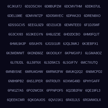
6CJKUI7J
6D1OSCXH
6D8BUPZM
6DCMVTHM
6DDK07UL
6DEL198E
6DMVW7ZP
6DO5WVEC
6DPAK2I3
6DREN8XO
6DSSGCV5
6EEGL9Z9
6EI21UCB
6EMNTEE0
6F1DJ5WF
6G3CXI93
6G3KEGYN
6H6L0Z3E
6HD2DCBO
6HM0FQJT
6HWL9A3P
6I5IUH76
6JGSI1UR
6JQL3WKJ
6K3EBPX1
6K3WDMWT
6KDND60Z
6KOOILKY
6KPMGXPJ
6LGMA8OZ
6LI78JDL
6LL59T6X
6LSD5KCS
6LSGIF7V
6MC7XUTQ
6MNBISNE
6MRU4GHW
6MRWI2FW
6MUKQ2Q2
6N6MCPD2
6N8H9PB2
6NS1JPER
6NTR3U7I
6OXMG49D
6PHYGAFF
6PM1Z7A5
6PO2WC0X
6PPNPOF5
6Q23B2FW
6QE19FL3
6QEEKCMR
6QKOAUOS
6QVIJ1K1
6R431JL5
6RGMWOLX