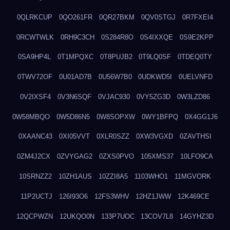
0QLRKCUP
0QO261FR
0QR27BKM
0QV0STGJ
0R7FXEI4
0RCWTWLK
0RH9C3CH
0S284R8O
0S4IXXQE
0S9E2KPP
0SA9HP4L
0T1MPQXC
0T8PUJB2
0T9LQ0SF
0TDEQ0TY
0TWV72OF
0U01AD7B
0U56W7B0
0UDKWD5I
0UELVNFD
0V2IXSF4
0V3N6SQF
0VJAC930
0VY5ZG3D
0W3LZD86
0W58MBQO
0W5D86N5
0W8SOPXW
0WY1BFPQ
0X4GG1J6
0XAANC43
0XI05VVT
0XLR0SZZ
0XW3VGXD
0ZAVTHSI
0ZM4J2CX
0ZVYGAG2
0ZXS0PVO
105XMS37
10LFO9CA
10SRNZZ2
10ZH1AUS
10ZZI8A5
1103WHO1
11MGVORK
11P2UCTJ
126I93O6
12FS3WHV
12HZ1JWW
12K469CE
12QCPWZN
12UKQO0N
133P7UOC
13COV7L8
14GYHZ3D