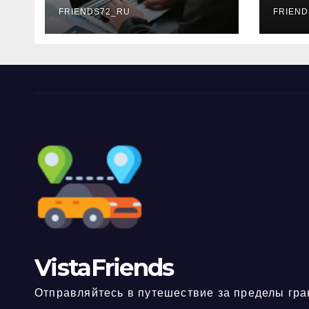
FRIENDS72_RU
дне
FRIEND
нео
док
VistaFriends
Отправляйтесь в путешествие за пределы гра