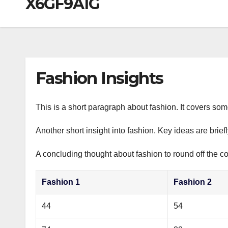
X6GF9A1G
р
a
i
A
а
m
k
p
в
i
p
и
т
Fashion Insights
ь
This is a short paragraph about fashion. It covers som
Another short insight into fashion. Key ideas are brief
A concluding thought about fashion to round off the co
Fashion 1
Fashion 2
44
54