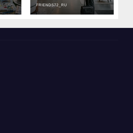
типы
FRIENDS72_RU