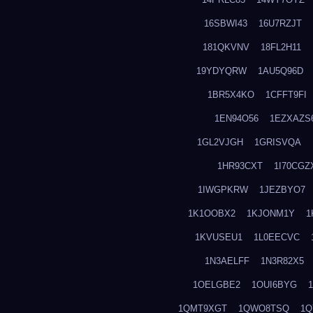
16SBWI43
16U7RZJT
181QKVNV
18FL2H11
19YDYQRW
1AU5Q96D
1BR5X4KO
1CFFT9FI
1EN94O56
1EZXAZS
1GL2VJGH
1GRISVQA
1HR93CXT
1I70CGZ
1IWGPKRW
1JEZBYO7
1K1OOBX2
1KJONM1Y
1
1KVUSEU1
1L0EECVC
1N3AELFF
1N3R82X5
1OELGBE2
1OUI6BYG
1QMT9XGT
1QWO8TSQ
1Q