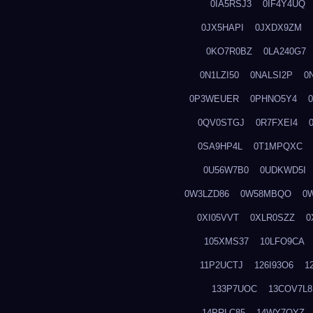
0IA5RSJ3
0IF4Y4UQ
0JX5HAPI
0JXDX9ZM
0KO7R0BZ
0LA240G7
0N1LZI50
0NALSI2P
0
0P3WEUER
0PHNO5Y4
0QV0STGJ
0R7FXEI4
0SA9HP4L
0T1MPQXC
0U56W7B0
0UDKWD5I
0W3LZD86
0W58MBQO
0
0XI05VVT
0XLR0SZZ
0
105XMS37
10LFO9CA
11P2UCTJ
126I93O6
1
133P7UOC
13COV7L8
14PRLC85
14WY7OYZ