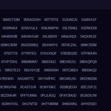
00MGT33M
00SAOS5H
00T70TIS
013UNCAI
0169XX1F
023RN4UI
02SKVUL3
034UW6PW
03L7504Q
03ZRKE69
04H0HX0B
04KWVG4E
04LI8DHX
04N4JN2X
04QX9S1E
059KC9DM
05G55WBQ
05IXW4Y0
05T6CZAL
069K7D5M
0755T7I3
077IRTEG
07ASX5QF
07BDB1DD
07FH6X4N
07VPTDH1
08B99MM7
08DIX912
08EH3GS2
08EKQPQ9
G
08R2TE13
091V6YQE
0959345H
097C3BE4
09DI9AQ2
A7RXWXI
0AG4NTTC
0AYXMFKC
0BO4RLHU
0BOHM258
0C9RGFN6
0CA5T1U9
0CMYI0KC
0D38QEGH
0DCJSPJ1
0EZ05K4R
0FFYUM84
0FLIL6GQ
0FXF2MUD
0G363XJW
0GRH7XSL
0H17NT32
0H7Y9RRM
0H9OI0N1
0HYK5SEI