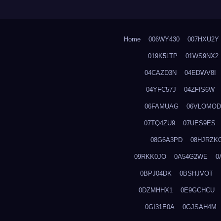
Home
006WY430
007HXU2Y
019K5LTP
01WS9NX2
04CAZD3N
04EDWV8I
04YFC57J
04ZFIS6W
06FAMUAG
06VLOMOD
07TQ4ZU9
07UES9ES
08G6A3PD
08HJRZK
09RKK0JO
0A54G2WE
0
0BPJ04DK
0BSHJVOT
0DZMHHX1
0E9GCHCU
0GI31E0A
0GJSAH4M