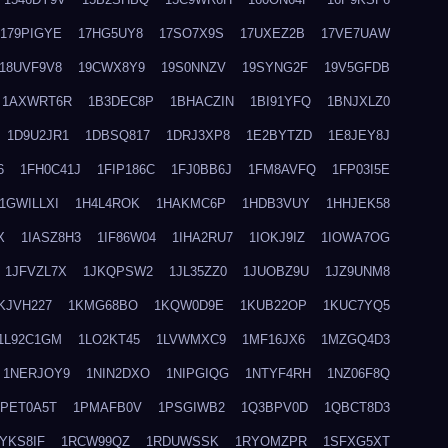
179PIGYE
17HG5UY8
17SO7X9S
17UXEZ2B
17VE7UAW
18UVF9V8
19CWX8Y9
19S0NNZV
19SYNG2F
19V5GFDB
1AXWRT6R
1B3DEC8P
1BHACZIN
1BI91YFQ
1BNJXLZ0
1D9U2JR1
1DBSQ817
1DRJ3XP8
1E2BYTZD
1E8JEY8J
6
1FH0C41J
1FIP186C
1FJ0BB6J
1FM8AVFQ
1FP03I5E
1GWILLXI
1H4L4ROK
1HAKMC6P
1HDB3VUY
1HHJEK58
X
1IASZ8H3
1IF86W04
1IHA2RU7
1IOKJ9IZ
1IOWA7OG
1JFVZL7X
1JKQPSW2
1JL35ZZ0
1JUOBZ9U
1JZ9UNM8
KJVH227
1KMG68BO
1KQW0D9E
1KUB22OP
1KUC7YQ5
1L92C1GM
1LO2KT45
1LVWMXC9
1MF16JX6
1MZGQ4D3
1NERJOY9
1NIN2DXO
1NIPGIQG
1NTYF4RH
1NZ06F8Q
1PET0A5T
1PMAFB0V
1PSGIWB2
1Q3BPV0D
1QBCT8D3
YKS8IF
1RCW99QZ
1RDUWSSK
1RYOMZPR
1SFXG5XT