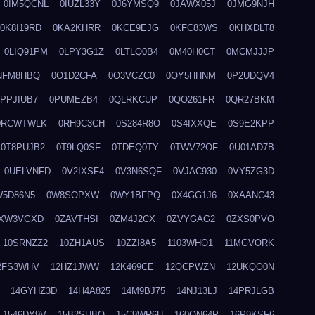
0IM5QCNL
0IUZL33Y
0J6YMSQ9
0JAWX05J
0JMG9NJH
0K8I19RD
0KA2KHRR
0KCE9EJG
0KFC83WS
0KHXDLT8
0LIQ91PM
0LPY3G1Z
0LTLQ0B4
0M40H0CT
0MCMJJJP
NFM8HBQ
0O1D2CFA
0O3VCZC0
0OY5HHNM
0P2UDQV4
0PPJIUB7
0PUMEZB4
0QLRKCUP
0QO261FR
0QR27BKM
0RCWTWLK
0RH9C3CH
0S284R8O
0S4IXXQE
0S9E2KPP
0T8PUJB2
0T9LQ0SF
0TDEQ0TY
0TWV72OF
0U01AD7B
0UELVNFD
0V2IXSF4
0V3N6SQF
0VJAC930
0VY5ZG3D
W5D86N5
0W8SOPXW
0WY1BFPQ
0X4GG1J6
0XAANC43
XW3VGXD
0ZAVTHSI
0ZM4J2CX
0ZVYGAG2
0ZXS0PVO
10SRNZZ2
10ZH1AUS
10ZZI8A5
1103WHO1
11MGVORK
2FS3WHV
12HZ1JWW
12K469CE
12QCPWZN
12UKQO0N
14GYHZ3D
14H4A825
14M9BJ75
14NJ13LJ
14PRJLGB
1546DY9V
15B2SHBQ
15C9WR6H
160ON64P
16P9KSF6