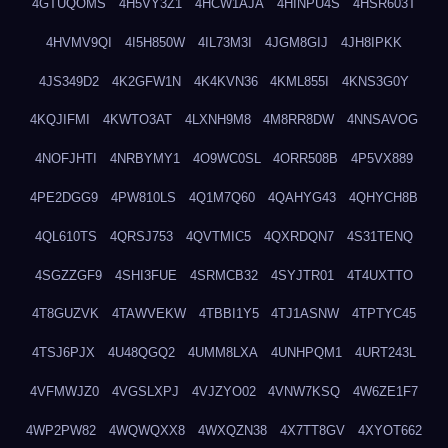
4GTUQOMS
4H5VY3Z1
4HCW1AJA
4HINPU4S
4HSR603T
4HVMV9QI
4I5H850W
4IL73M3I
4JGM8GIJ
4JH8IPKK
4JS349D2
4K2GFW1N
4K4KVN36
4KML855I
4KNS3G0Y
4KQJIFMI
4KWTO3AT
4LXNH9M8
4M8RR8DW
4NNSAVOG
4NOFJHTI
4NRBYMY1
4O9WC0SL
4ORR508B
4P5VX889
4PE2DGG9
4PW810LS
4Q1M7Q60
4QAHYG43
4QHYCH8B
4QL610TS
4QRSJ753
4QVTMIC5
4QXRDQN7
4S31TENQ
4SGZZGF9
4SHI3FUE
4SRMCB32
4SYJTR01
4T4UXTTO
4T8GUZVK
4TAWVEKW
4TBBI1Y5
4TJ1ASNW
4TPTYC45
4TSJ6PJX
4U48QGQ2
4UMM8LXA
4UNHPQM1
4URT243L
4VFMWJZ0
4VGSLXPJ
4VJZYO02
4VNW7KSQ
4W6ZE1F7
4WP2PW82
4WQWQXX8
4WXQZN38
4X7TT8GV
4XYOT662