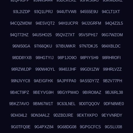
92QF91PP
939W5AR4
93BCKCKZ
93HKS0RJ
93KMD0XZ
93L2IZDP
93Q1LPRJ
944UTVW8
94555E9U
94CLT1XT
94CQZMDW
94E5VQT2
94H1UCPR
94J2GRFM
94Q4Z2L5
94Q772HZ
94USHO25
95QVZ7XT
95VSPH17
96G7WZOM
96NI50GA
97I66QKU
97IBUWKR
97N7DKJ5
984XBLDC
98DD8YXB
98HGTYIJ
98P1JO9O
98PIYSH9
98RHROFI
98RZWLDP
990W4OYL
9940JJHF
99GDI1ZW
99HRLVZZ
99NJVYC8
9AEIGFHX
9AJPFPA0
9AS5DY7Z
9B2V77PH
9B4CT9PZ
9BEYVG9H
9BGYPM4O
9BIRO8AZ
9BJ6RL38
9BKZ7AVO
9BM67W1T
9C63LNEL
9D0TQQOV
9DFN8WE0
9DI434L2
9DN34ALZ
9DZBDJRE
9EKTXKPO
9EYVNRDY
9G0TFQ0E
9G4PXZ84
9G68DG08
9GPGCFCS
9GSLIJ08