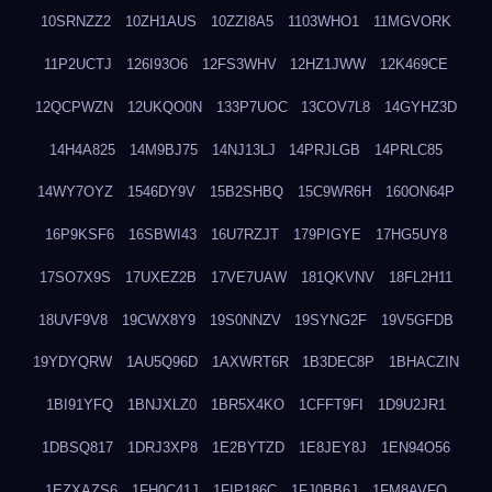
10SRNZZ2
10ZH1AUS
10ZZI8A5
1103WHO1
11MGVORK
11P2UCTJ
126I93O6
12FS3WHV
12HZ1JWW
12K469CE
12QCPWZN
12UKQO0N
133P7UOC
13COV7L8
14GYHZ3D
14H4A825
14M9BJ75
14NJ13LJ
14PRJLGB
14PRLC85
14WY7OYZ
1546DY9V
15B2SHBQ
15C9WR6H
160ON64P
16P9KSF6
16SBWI43
16U7RZJT
179PIGYE
17HG5UY8
17SO7X9S
17UXEZ2B
17VE7UAW
181QKVNV
18FL2H11
18UVF9V8
19CWX8Y9
19S0NNZV
19SYNG2F
19V5GFDB
19YDYQRW
1AU5Q96D
1AXWRT6R
1B3DEC8P
1BHACZIN
1BI91YFQ
1BNJXLZ0
1BR5X4KO
1CFFT9FI
1D9U2JR1
1DBSQ817
1DRJ3XP8
1E2BYTZD
1E8JEY8J
1EN94O56
1EZXAZS6
1FH0C41J
1FIP186C
1FJ0BB6J
1FM8AVFQ