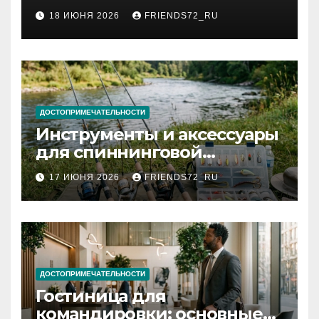
2026 году: сроки от 3 дней
18 ИЮНЯ 2026
FRIENDS72_RU
и список необходимых
документов
ДОСТОПРИМЕЧАТЕЛЬНОСТИ
Инструменты и аксессуары
для спиннинговой
рыбалки: назначение и
17 ИЮНЯ 2026
FRIENDS72_RU
типы
ДОСТОПРИМЕЧАТЕЛЬНОСТИ
Гостиница для
командировки: основные