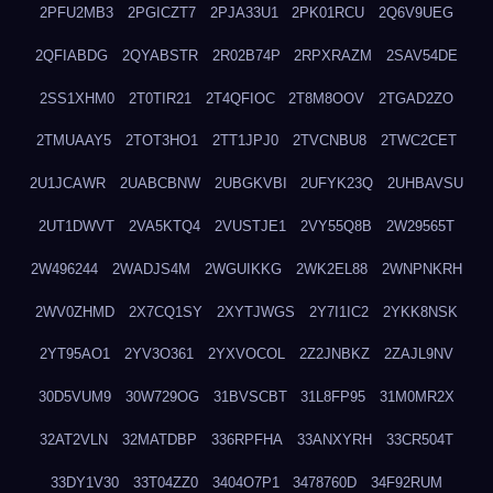
2PFU2MB3
2PGICZT7
2PJA33U1
2PK01RCU
2Q6V9UEG
2QFIABDG
2QYABSTR
2R02B74P
2RPXRAZM
2SAV54DE
2SS1XHM0
2T0TIR21
2T4QFIOC
2T8M8OOV
2TGAD2ZO
2TMUAAY5
2TOT3HO1
2TT1JPJ0
2TVCNBU8
2TWC2CET
2U1JCAWR
2UABCBNW
2UBGKVBI
2UFYK23Q
2UHBAVSU
2UT1DWVT
2VA5KTQ4
2VUSTJE1
2VY55Q8B
2W29565T
2W496244
2WADJS4M
2WGUIKKG
2WK2EL88
2WNPNKRH
2WV0ZHMD
2X7CQ1SY
2XYTJWGS
2Y7I1IC2
2YKK8NSK
2YT95AO1
2YV3O361
2YXVOCOL
2Z2JNBKZ
2ZAJL9NV
30D5VUM9
30W729OG
31BVSCBT
31L8FP95
31M0MR2X
32AT2VLN
32MATDBP
336RPFHA
33ANXYRH
33CR504T
33DY1V30
33T04ZZ0
3404O7P1
3478760D
34F92RUM