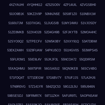
4XZYAUHI
4YQHH612
4Z52SO0V
4ZP14UIL
4ZVGSBH0
50JO9B1K
50KZ2V9P
50NNJN5E
50S8F1Z0
510NBX1W
5160U7JM
51D7XGKL
51JUGSIB
51MY24WU
51VJOSDY
51ZE8MKB
522X4O28
52D4GH9B
52FJKYTB
52MOA4HC
52SYO0Q2
52TPECFV
52W5K0BY
52XXY91Q
53ATDBWI
53EKZAMH
53Z8FUAW
54PKU5CO
551HGV0S
553WPS4S
55FLR3W1
55IE9L4V
55JKJF3L
55NCOA72
55QDIRSM
55XAQHMU
56975PIR
56GSA0U2
56QN3KEB
56SCV4BG
571FDQ4T
5771DEGW
57G6BV7Y
57IUFJJS
57LA2HJ6
57N9R0VG
57Z141YR
584ZQC53
58G12L5U
595U946N
59BSESDJ
59FRMR7X
59T11ZKH
5AFUR9TL
5AOPNSAW
5AQL07P2
5ASS9KJO
5AY4N3YE
5B3AF4SH
5CDCU7YL