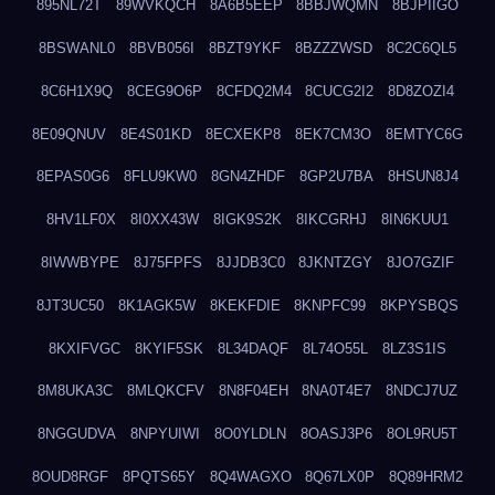
895NL72T
89WVKQCH
8A6B5EEP
8BBJWQMN
8BJPIIGO
8BSWANL0
8BVB056I
8BZT9YKF
8BZZZWSD
8C2C6QL5
8C6H1X9Q
8CEG9O6P
8CFDQ2M4
8CUCG2I2
8D8ZOZI4
8E09QNUV
8E4S01KD
8ECXEKP8
8EK7CM3O
8EMTYC6G
8EPAS0G6
8FLU9KW0
8GN4ZHDF
8GP2U7BA
8HSUN8J4
8HV1LF0X
8I0XX43W
8IGK9S2K
8IKCGRHJ
8IN6KUU1
8IWWBYPE
8J75FPFS
8JJDB3C0
8JKNTZGY
8JO7GZIF
8JT3UC50
8K1AGK5W
8KEKFDIE
8KNPFC99
8KPYSBQS
8KXIFVGC
8KYIF5SK
8L34DAQF
8L74O55L
8LZ3S1IS
8M8UKA3C
8MLQKCFV
8N8F04EH
8NA0T4E7
8NDCJ7UZ
8NGGUDVA
8NPYUIWI
8O0YLDLN
8OASJ3P6
8OL9RU5T
8OUD8RGF
8PQTS65Y
8Q4WAGXO
8Q67LX0P
8Q89HRM2