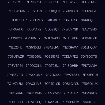
7EUSEMEI
7EYNVZ6I
7FB2DR6D
7FE1WG6S
7FGV6NG8
7FKTW3MA
7FRYD8I9
7FX48QP3
7GDV0B8J
7GER99GF
7H8E1KTR
7H8LPLGJ
7I854907
7IAYUF4X
7IRRICQI
7JIRAAHO
7JJO4AR2
7JLOZ9Q7
7KWC77GK
7LALYSM0
7LCWIIY0
7LVURME7
7M1UWA38
7MHLTVDG
7MM4F50B
7NL020H5
7NS5N00M
7NSA9LFN
7NZIGFWV
7O15HQUY
7O6U1WZR
7O89DJ0L
7OB253FZ
7ODLM7D2
7OY8DOTS
7P5VTP24
7PDDGXNL
7PDF28N1
7PISQHBH
7PKT2VUV
7PN5ZVPO
7PS4XQMK
7PVQC4XL
7PVZ4BY4
7PY3EC1H
7Q1VZL8M
7QAQLLVB
7QP7DLC5
7QSLGYCU
7R0ZOLUX
7R9IGDKD
7ROB1V3K
7RPZVSPJ
7RX9CIDZ
7SH2DRLB
7T1IUHHO
7T3VE5UQ
7TKA257G
7TYDPROM
7UA3TIBE