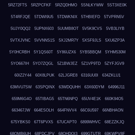
5RZ72FTS
5RZPCFKF
5RZQDHMO
5SNLKYWW
5ST3XE0K
5T4RFJQE
5TDWI9U5
5TDWKNIX
5THBIEFD
5TVPRN5V
5UJY0QQ2
5UPNX603
5UUMB8OT
5V5K9CVS
5VB3LIYB
5VTXJVNC
5VVNNS1S
5XJ2MR7Y
5XSF9JLS
5XU6ZP3A
5Y0HCRBH
5Y1QS60T
5Y86UZX6
5YB5BBQM
5YHM530M
5YO667IH
5YO7ZQGL
5Z1BWJEZ
5Z1VP9TD
5ZYFJGV9
60IZ2Y44
60X8LPUK
62LJGRE8
6316UU0I
634ZKLU1
63MVU7SW
63SPQINX
63WDQUHH
63X60DYM
64996J11
659M6G4O
65TIBAG5
65TN6NPQ
65UV4E1K
660K94O5
663467JW
664ESOLH
664FNVV4
66C6U597
66NBHAON
675YBKS0
67T6PVX5
67UCAPT0
6899WHVC
68EZZKJQ
68OMB6UH
68PDCJPV
68QHDOI3
699GTUTR
69KWPV8F