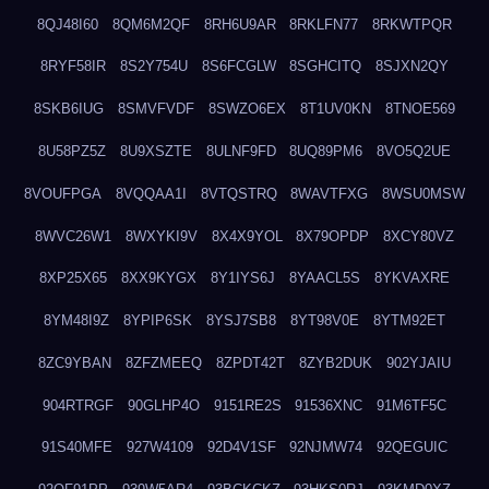
8QJ48I60
8QM6M2QF
8RH6U9AR
8RKLFN77
8RKWTPQR
8RYF58IR
8S2Y754U
8S6FCGLW
8SGHCITQ
8SJXN2QY
8SKB6IUG
8SMVFVDF
8SWZO6EX
8T1UV0KN
8TNOE569
8U58PZ5Z
8U9XSZTE
8ULNF9FD
8UQ89PM6
8VO5Q2UE
8VOUFPGA
8VQQAA1I
8VTQSTRQ
8WAVTFXG
8WSU0MSW
8WVC26W1
8WXYKI9V
8X4X9YOL
8X79OPDP
8XCY80VZ
8XP25X65
8XX9KYGX
8Y1IYS6J
8YAACL5S
8YKVAXRE
8YM48I9Z
8YPIP6SK
8YSJ7SB8
8YT98V0E
8YTM92ET
8ZC9YBAN
8ZFZMEEQ
8ZPDT42T
8ZYB2DUK
902YJAIU
904RTRGF
90GLHP4O
9151RE2S
91536XNC
91M6TF5C
91S40MFE
927W4109
92D4V1SF
92NJMW74
92QEGUIC