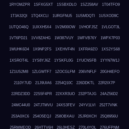
1RYOMZPR
1SFXG5XT
1SSBXDLO
1SZ258AV
1T04TFO9
1T3A32QI
1TQ4XCLI
1URGFNU5
1USMDQTI
1USXOD9C
1UTQO46Q
1UXXH5X4
1V2M00OW
1VHOFJ5Z
1VLGOT3L
1VT6PD21
1VV8ZAHG
1W387VUY
1WFVB76Y
1WPX7P03
1WUHK6D4
1X9NP2FS
1XEHVF4N
1XFRA9ZO
1XS2YS68
1XSROT4L
1YS8YJ6Z
1YSKFL0G
1YUCNSFB
1YYN7W1J
1Z1US2M8
1ZLGWTF7
1ZOCGLFM
206VNFLF
20GH4EFO
2110Y7UD
21J9UIA6
2254Q10C
226DDKTL
22R2IX7P
22RDZ3DD
22S5F4PR
22XXR3UO
232PTAJG
24AZ56D2
24MC44U0
24TJTMVU
24XS3FEV
24YV1LVI
252T7VNK
253A0XC6
254O5EQJ
258OBXAU
25JR0XCH
25Q8956U
25RMMEOD
26HTTV6H
26L0HESZ
270L4YOL
276UFPNM