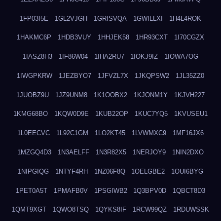
1FP03I5E
1GL2VJGH
1GRISVQA
1GWILLXI
1H4L4ROK
1HAKMC6P
1HDB3VUY
1HHJEK58
1HR93CXT
1I70CGZX
1IASZ8H3
1IF86W04
1IHA2RU7
1IOKJ9IZ
1IOWA7OG
1IWGPKRW
1JEZBYO7
1JFVZL7X
1JKQPSW2
1JL35ZZ0
1JUOBZ9U
1JZ9UNM8
1K1OOBX2
1KJONM1Y
1KJVH227
1KMG68BO
1KQW0D9E
1KUB22OP
1KUC7YQ5
1KVUSEU1
1L0EECVC
1L92C1GM
1LO2KT45
1LVWMXC9
1MF16JX6
1MZGQ4D3
1N3AELFF
1N3R82X5
1NERJOY9
1NIN2DXO
1NIPGIQG
1NTYF4RH
1NZ06F8Q
1OELGBE2
1OUI6BYG
1PET0A5T
1PMAFB0V
1PSGIWB2
1Q3BPV0D
1QBCT8D3
1QMT9XGT
1QWO8TSQ
1QYKS8IF
1RCW99QZ
1RDUWSSK