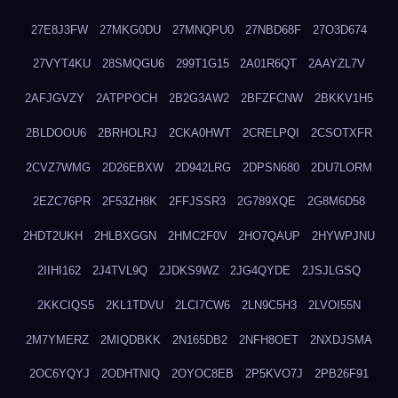
27E8J3FW
27MKG0DU
27MNQPU0
27NBD68F
27O3D674
27VYT4KU
28SMQGU6
299T1G15
2A01R6QT
2AAYZL7V
2AFJGVZY
2ATPPOCH
2B2G3AW2
2BFZFCNW
2BKKV1H5
2BLDOOU6
2BRHOLRJ
2CKA0HWT
2CRELPQI
2CSOTXFR
2CVZ7WMG
2D26EBXW
2D942LRG
2DPSN680
2DU7LORM
2EZC76PR
2F53ZH8K
2FFJSSR3
2G789XQE
2G8M6D58
2HDT2UKH
2HLBXGGN
2HMC2F0V
2HO7QAUP
2HYWPJNU
2IIHI162
2J4TVL9Q
2JDKS9WZ
2JG4QYDE
2JSJLGSQ
2KKCIQS5
2KL1TDVU
2LCI7CW6
2LN9C5H3
2LVOI55N
2M7YMERZ
2MIQDBKK
2N165DB2
2NFH8OET
2NXDJSMA
2OC6YQYJ
2ODHTNIQ
2OYOC8EB
2P5KVO7J
2PB26F91