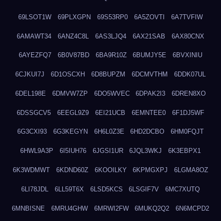
69LSOT1W
69PLXGPN
69S53RP0
6A5ZOVTI
6A7TVFIW
6AMAWT34
6ANZ4C8L
6AS3LJQ4
6AX21SAB
6AX80CNX
6AYEZFQ7
6B0V87BD
6BA9R10Z
6BUMJY5E
6BVXINIU
6CJKUI7J
6D1OSCXH
6D8BUPZM
6DCMVTHM
6DDK07UL
6DEL198E
6DMVW7ZP
6DO5WVEC
6DPAK2I3
6DREN8XO
6DSSGCV5
6EEGL9Z9
6EI21UCB
6EMNTEE0
6F1DJ5WF
6G3CXI93
6G3KEGYN
6H6L0Z3E
6HD2DCBO
6HM0FQJT
6HWL9A3P
6I5IUH76
6JGSI1UR
6JQL3WKJ
6K3EBPX1
6K3WDMWT
6KDND60Z
6KOOILKY
6KPMGXPJ
6LGMA8OZ
6LI78JDL
6LL59T6X
6LSD5KCS
6LSGIF7V
6MC7XUTQ
6MNBISNE
6MRU4GHW
6MRWI2FW
6MUKQ2Q2
6N6MCPD2