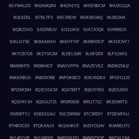
9GYWALD3
9H2AMQR4
9HIZH1YQ
9HSE9BCM
9HU2G1QA
9I3U1D5L
9I7RL7P3
9I87JREW
9IDKWGWQ
9IL8EDHA
9IQBZSXG
9J0ZRBUV
9J11UAOI
9JA7JOQ9
9JHR89JS
9JKLGY5E
9KBAABXH
9KKHTYIP
9KRBN3CP
9KXDCNY7
9KYCB7O6
9KZY0X2M
9LDELS8R
9LI6FD0X
9LPX29XS
9M408HT8
9N08A9CF
9NAVVPPN
9NAZEVEZ
9NDMZNUZ
9NKKRBUS
9NM3IO8B
9NPDK8EO
9OKXN2KX
9PGFG1J0
9PIZMO0H
9Q3CVGCM
9Q4799TT
9QE0Y05S
9QEDJDIS
9QSFAYJH
9QSGU715
9R3R0930
9R51T71C
9RJEMRTS
9S85RTYJ
9SBD1GAU
9SC20R8W
9TC3RDIY
9TDEMFKU
9THBOC03
9TQKANJX
9U1AHKCF
9UDYO1HV
9UW8EUTC
9VL4EOJB
9VLVMX0I
9W0SDU2O
9WNDZ5OE
9WZXLZA9