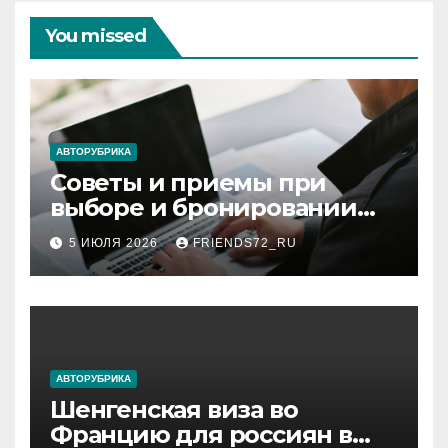
You missed
АВТОРУБРИКА
Советы и приемы при
выборе и бронировании
авиабилетов
5 ИЮЛЯ 2026
FRIENDS72_RU
АВТОРУБРИКА
Шенгенская виза во
Францию для россиян в