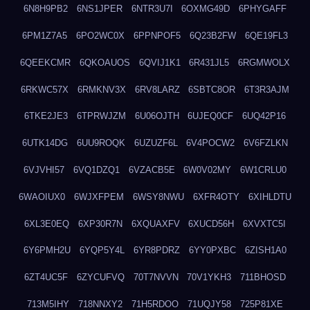
6N8H9PB2
6NS1JPER
6NTR3U7I
6OXMG49D
6PHYGAFF
6PM1Z7A5
6PO2WC0X
6PPNPOF5
6Q23B2FW
6QE19FL3
6QEEKCMR
6QKOAUOS
6QVIJ1K1
6R431JL5
6RGMWOLX
6RKWC57X
6RMKNV3X
6RV8LARZ
6SBTC8OR
6T3R3AJM
6TKE2JE3
6TPRWJZM
6U06OJTH
6UJEQ0CF
6UQ42P16
6UTK14DG
6UU9ROQK
6UZUZF6L
6V4POCW2
6V6FZLKN
6VJVHI57
6VQ1DZQ1
6VZACB5E
6W0V02MY
6W1CRLU0
6WAOIUX0
6WJXFPEM
6WSY8NWU
6XFR4OTY
6XIHLDTU
6XL3E0EQ
6XP30R7N
6XQUAXFV
6XUCD56H
6XVXTC5I
6Y6PMH2U
6YQP5Y4L
6YR8PDRZ
6YY0PXBC
6ZISH1A0
6ZT4UC5F
6ZYCUFVQ
70T7NVVN
70V1YKH3
711BHOSD
713M5IHY
718NNXY2
71H5RDOO
71UQJY58
725P81XE