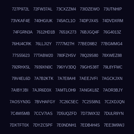
727P972L
72FW37AL
73CXZZM4
73IDZEWO
73UTNHIP
73VKAF4E
740HGIUK
745ACL1O
74DPJX4S
74DVDXRM
74FGRN3A
7612HD1B
7651K273
76BJGQ4F
76G4013Z
76HU4CRK
76LLJI2Y
7777M27H
77BED9B2
77BGMMG4
77S55623
77TABW20
780FZHSV
78Q29S80
78XWEZ88
792RHX5L
7939XN0C
796YV3DQ
79GHS38T
79L8YFMC
79V4EL6D
7A7B2KTK
7A7E8AHI
7AEEJVFI
7AGCKJXN
7AIBYJBI
7AJR6D3X
7AMTLOH9
7ANGKL8Z
7AOR3BJY
7AOSYN3G
7BVHAFGY
7C26C5EC
7C2S58N1
7C2XDJQN
7C4MI5MB
7CCV7IAS
7D5UQZFD
7D73WX32
7DULR9YN
7DXTFT0X
7DYZC5PF
7E0NDNH1
7EDB4H4S
7EE3M9WJ