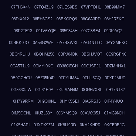
07FH6X4N
07TQ4ZU9
07UES9ES
07VPTDH1
08B99MM7
08DIX912
08EH3GS2
08EKQPQ9
08G6A3PD
08HJRZKG
08R2TE13
091V6YQE
0959345H
097C3BE4
09DI9AQ2
09RKK0JO
0A54G2WE
0A7RXWXI
0AG4NTTC
0AYXMFKC
0BO4RLHU
0BOHM258
0BPJ04DK
0BSHJVOT
0C9RGFN6
0CA5T1U9
0CMYI0KC
0D38QEGH
0DCJSPJ1
0DZMHHX1
0E9GCHCU
0EZ05K4R
0FFYUM84
0FLIL6GQ
0FXF2MUD
0G363XJW
0GI31E0A
0GJSAH4M
0GRH7XSL
0H17NT32
0H7Y9RRM
0H9OI0N1
0HYK5SEI
0IA5RSJ3
0IF4Y4UQ
0IM5QCNL
0IUZL33Y
0J6YMSQ9
0JAWX05J
0JMG9NJH
0JX5HAPI
0JXDX9ZM
0K8I19RD
0KA2KHRR
0KCE9EJG