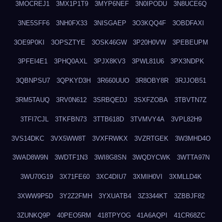
3MOCREJ1
3MX1P1T9
3MYP6NEF
3N0IPODU
3N8UCE6Q
3NE5SFF6
3NH0FX33
3NISGAEP
3O3KQQ4F
3OBDFAXI
3OE9P0KI
3OPSZTYE
3OSK46GW
3P20H0VW
3PEBEUPM
3PFEI4E1
3PHQ0AXL
3PJX8KV3
3PWL81U6
3PX3NDPK
3QBNPSU7
3QPKYD3H
3R660UUO
3R8OBY8R
3RJJOB51
3RM5TAUQ
3RV0N612
3SRBQEDJ
3SXFZOBA
3TBVTN7Z
3TFI7CJL
3TKFBN73
3TTB618D
3TVMVY4A
3VPL82H9
3VS14DKC
3VX5WW8T
3VXFRWKX
3VZRTGEK
3W3MHD4O
3WAD8W9N
3WDTF1N3
3WI8G8SN
3WQDYCWK
3WTTA97N
3WU70G19
3X71FE60
3XC4DIU7
3XMIH0VI
3XMLLD4K
3XWW9P5D
3Y2Z2FMH
3YXUATB4
3Z3344KT
3ZBBJF82
3ZUNKQ9P
40PEO5RM
418TPYOG
41A6AQPI
41CR68ZC