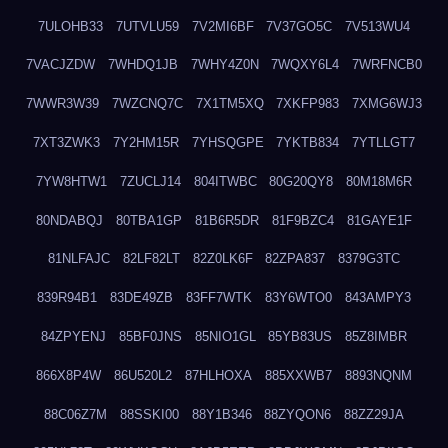
7ULOHB33
7UTVLU59
7V2MI6BF
7V37GO5C
7V513WU4
7VACJZDW
7WHDQ1JB
7WHY4Z0N
7WQXY6L4
7WRFNCB0
7WWR3W39
7WZCNQ7C
7X1TM5XQ
7XKFP983
7XMG6WJ3
7XT3ZWK3
7Y2HM15R
7YHSQGPE
7YKTB834
7YTLLGT7
7YW8HTW1
7ZUCLJ14
804ITWBC
80G20QY8
80M18M6R
80NDABQJ
80TBA1GP
81B6R5DR
81F9BZC4
81GAYE1F
81NLFAJC
82LF82LT
82Z0LK6F
82ZPA837
8379G3TC
839R94B1
83DE49ZB
83FF7WTK
83Y6WTO0
843AMPY3
84ZPYENJ
85BF0JNS
85NIO1GL
85YB83US
85Z8IMBR
866X8P4W
86U520L2
87HLHOXA
885XXWB7
8893NQNM
88C06Z7M
88SSKI00
88Y1B346
88ZYQON6
88ZZ29JA