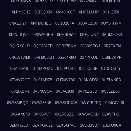
0KFC83WS
0KHXDLT8
0KO7R0BZ
0LA240G7
0LIQ91PM
0LPY3G1Z
0LTLQ0B4
0M40H0CT
0MCMJJJP
0N1LZI50
0NALSI2P
0NFM8HBQ
0O1D2CFA
0O3VCZC0
0OY5HHNM
0P2UDQV4
0P3WEUER
0PHNO5Y4
0PPJIUB7
0PUMEZB4
0QLRKCUP
0QO261FR
0QR27BKM
0QV0STGJ
0R7FXEI4
0RCWTWLK
0RH9C3CH
0S284R8O
0S4IXXQE
0S9E2KPP
0SA9HP4L
0T1MPQXC
0T8PUJB2
0T9LQ0SF
0TDEQ0TY
0TWV72OF
0U01AD7B
0U56W7B0
0UDKWD5I
0UELVNFD
0V2IXSF4
0V3N6SQF
0VJAC930
0VY5ZG3D
0W3LZD86
0W58MBQO
0W5D86N5
0W8SOPXW
0WY1BFPQ
0X4GG1J6
0XAANC43
0XI05VVT
0XLR0SZZ
0XW3VGXD
0ZAVTHSI
0ZM4J2CX
0ZVYGAG2
0ZXS0PVO
105XMS37
10LFO9CA