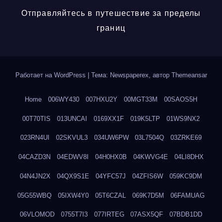
Отправляйтесь в путешествие за пределы
границ
Работает на WordPress
|
Тема: Newspaperex, автор
Themeansar
Home
006WY430
007HXU2Y
00MGT33M
00SAOS5H
00T70TIS
013UNCAI
0169XX1F
019K5LTP
01WS9NX2
023RN4UI
02SKVUL3
034UW6PW
03L7504Q
03ZRKE69
04CAZD3N
04EDWV8I
04H0HX0B
04KWVG4E
04LI8DHX
04N4JN2X
04QX9S1E
04YFC57J
04ZFIS6W
059KC9DM
05G55WBQ
05IXW4Y0
05T6CZAL
069K7D5M
06FAMUAG
06VLOMOD
0755T7I3
077IRTEG
07ASX5QF
07BDB1DD