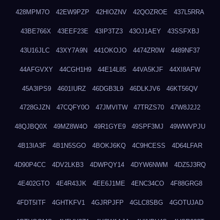
428MPM7O
42EW9PZP
42HIOZNV
42QOZROE
437L5RRA
43BE766X
43EEF23E
43IP3TZ3
43OJ1AEY
43SSFXBJ
43U16JLC
43XY7A9N
441OKOJO
4474ZR0W
4489NF37
44AFGVXY
44CGH1H9
44E14L85
44VA5KJF
44XI8AFW
45A3IPS9
4601IURZ
46DGB3L9
46DLKJV6
46KT56QV
4728GJZN
47CQFY0O
47JMVITW
47TRZS70
47W8J2J2
48QJBQ0X
49MZ8W4O
49R1GYE9
49SPF3MJ
49WWVPJU
4B13IA3F
4B1N5SGO
4BOKJ6KQ
4C9HCESS
4D64LFAR
4D90P4CC
4DV2LKB3
4DWPQY14
4DYW6NWM
4DZ5J3RQ
4E402GTO
4E4R43JK
4EE6J1ME
4ENC34CO
4F88GRG8
4FDT5ITF
4GHTKFV1
4GJRPJFP
4GLC8SBG
4GOTUJAD