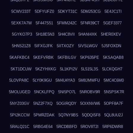
5CWV233T
5DFYUFZ0
5DKYT31C
5DM253CG
5E4JC1TI
5EXK7A7W
5F447S51
5FMM242C
5FNR39CT
5GEF3377
5GYKO7P3
5H18E5N3
5H4C8VII
5HANI4XK
5HER0XEV
5HNS21Z8
5IFXGJFK
5IITXOZY
5IVSLWGV
5J5FOXDN
5KAFKBC4
5KEFVRBK
5KFBILGV
5KP635PE
5KSAQAB8
5KT1DCUW
5KZYHXKG
5L1KPI2V
5L515L3S
5LCKQGH7
5LOVPA8C
5LY0K9GU
5M4U4YA3
5M8JMWFU
5MC4C6M0
5MOLUGED
5NCKLFPQ
5NI5PO7L
5NROBV9R
5NSPSK7R
5NYZ03GV
5NZ2F7XQ
5OGIRQDY
5OIXNVW6
5OPF8A7F
5PI2KCCW
5PMRZDAK
5Q7NY9BS
5QDQI5F8
5QL8UU2J
5RALQ21C
5RBG4E64
5RCDBBFD
5ROV8T2I
5RP6DWR8