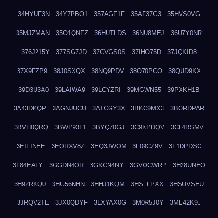
34HYUF3N
34Y7PBO1
357AGF1F
35AF37G3
35HVS0VG
35MJZMAN
35O1QNFZ
36HUTLDS
36NU8MEJ
36U7Y0NR
376J215Y
377SG7JD
37CVGS0S
37IHO75D
37JQKID8
37X9FZP9
38J0SXQX
38NQ9PDV
38O70PCO
38QUD9KX
39D3U3A0
39LAIWA9
39LCYZRI
39MGWN55
39PXKH1B
3A43DKQP
3AGNJUCU
3ATCGY3X
3BKC9MX3
3BORDPAR
3BVH0QRQ
3BWP93L1
3BYQ70GJ
3C9KPDQV
3CL4BSMV
3EIFINEE
3EORXV8Z
3EQ3JWOM
3F09CZ9V
3F1DPDSC
3F84EALY
3GGDN4OR
3GKCN4NY
3GVOCWRP
3H28UNEO
3H92RKQ0
3HG56NHN
3HHJ1KQM
3HSTLPXX
3HSUVSEU
3JRQV2TE
3JX0QDYF
3LXYAX0G
3M0R5J0Y
3ME42K9J