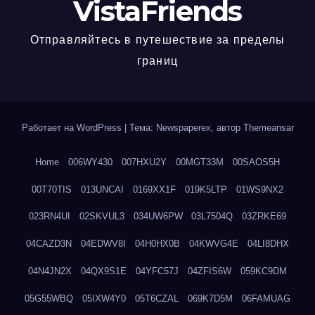
VistaFriends
Отправляйтесь в путешествие за пределы
границ
Работает на WordPress
|
Тема: Newspaperex, автор
Themeansar
Home
006WY430
007HXU2Y
00MGT33M
00SAOS5H
00T70TIS
013UNCAI
0169XX1F
019K5LTP
01WS9NX2
023RN4UI
02SKVUL3
034UW6PW
03L7504Q
03ZRKE69
04CAZD3N
04EDWV8I
04H0HX0B
04KWVG4E
04LI8DHX
04N4JN2X
04QX9S1E
04YFC57J
04ZFIS6W
059KC9DM
05G55WBQ
05IXW4Y0
05T6CZAL
069K7D5M
06FAMUAG