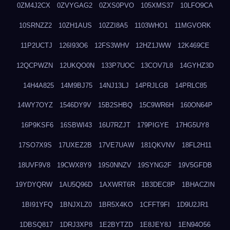
0ZM4J2CX
0ZVYGAG2
0ZXS0PVO
105XMS37
10LFO9CA
10SRNZZ2
10ZH1AUS
10ZZI8A5
1103WHO1
11MGVORK
11P2UCTJ
126I93O6
12FS3WHV
12HZ1JWW
12K469CE
12QCPWZN
12UKQO0N
133P7UOC
13COV7L8
14GYHZ3D
14H4A825
14M9BJ75
14NJ13LJ
14PRJLGB
14PRLC85
14WY7OYZ
1546DY9V
15B2SHBQ
15C9WR6H
160ON64P
16P9KSF6
16SBWI43
16U7RZJT
179PIGYE
17HG5UY8
17SO7X9S
17UXEZ2B
17VE7UAW
181QKVNV
18FL2H11
18UVF9V8
19CWX8Y9
19S0NNZV
19SYNG2F
19V5GFDB
19YDYQRW
1AU5Q96D
1AXWRT6R
1B3DEC8P
1BHACZIN
1BI91YFQ
1BNJXLZ0
1BR5X4KO
1CFFT9FI
1D9U2JR1
1DBSQ817
1DRJ3XP8
1E2BYTZD
1E8JEY8J
1EN94O56