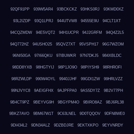
92QF91PP
939W5AR4
93BCKCKZ
93HKS0RJ
93KMD0XZ
93L2IZDP
93Q1LPRJ
944UTVW8
94555E9U
94CLT1XT
94CQZMDW
94E5VQT2
94H1UCPR
94J2GRFM
94Q4Z2L5
94Q772HZ
94USHO25
95QVZ7XT
95VSPH17
96G7WZOM
96NI50GA
97I66QKU
97IBUWKR
97N7DKJ5
984XBLDC
98DD8YXB
98HGTYIJ
98P1JO9O
98PIYSH9
98RHROFI
98RZWLDP
990W4OYL
9940JJHF
99GDI1ZW
99HRLVZZ
99NJVYC8
9AEIGFHX
9AJPFPA0
9AS5DY7Z
9B2V77PH
9B4CT9PZ
9BEYVG9H
9BGYPM4O
9BIRO8AZ
9BJ6RL38
9BKZ7AVO
9BM67W1T
9C63LNEL
9D0TQQOV
9DFN8WE0
9DI434L2
9DN34ALZ
9DZBDJRE
9EKTXKPO
9EYVNRDY