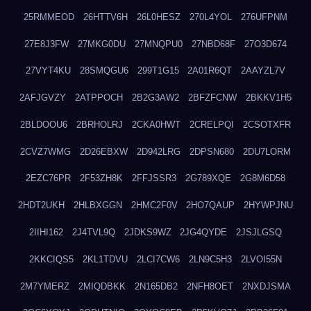
25RMMEOD
26HTTV6H
26L0HESZ
270L4YOL
276UFPNM
27E8J3FW
27MKG0DU
27MNQPU0
27NBD68F
27O3D674
27VYT4KU
28SMQGU6
299T1G15
2A01R6QT
2AAYZL7V
2AFJGVZY
2ATPPOCH
2B2G3AW2
2BFZFCNW
2BKKV1H5
2BLDOOU6
2BRHOLRJ
2CKA0HWT
2CRELPQI
2CSOTXFR
2CVZ7WMG
2D26EBXW
2D942LRG
2DPSN680
2DU7LORM
2EZC76PR
2F53ZH8K
2FFJSSR3
2G789XQE
2G8M6D58
2HDT2UKH
2HLBXGGN
2HMC2F0V
2HO7QAUP
2HYWPJNU
2IIHI162
2J4TVL9Q
2JDKS9WZ
2JG4QYDE
2JSJLGSQ
2KKCIQS5
2KL1TDVU
2LCI7CW6
2LN9C5H3
2LVOI55N
2M7YMERZ
2MIQDBKK
2N165DB2
2NFH8OET
2NXDJSMA