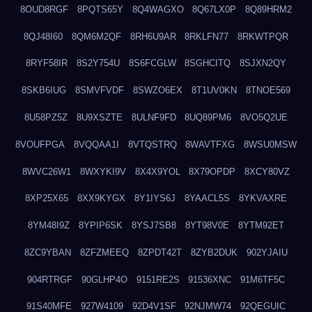
8OUD8RGF
8PQTS65Y
8Q4WAGXO
8Q67LX0P
8Q89HRM2
8QJ48I60
8QM6M2QF
8RH6U9AR
8RKLFN77
8RKWTPQR
8RYF58IR
8S2Y754U
8S6FCGLW
8SGHCITQ
8SJXN2QY
8SKB6IUG
8SMVFVDF
8SWZO6EX
8T1UV0KN
8TNOE569
8U58PZ5Z
8U9XSZTE
8ULNF9FD
8UQ89PM6
8VO5Q2UE
8VOUFPGA
8VQQAA1I
8VTQSTRQ
8WAVTFXG
8WSU0MSW
8WVC26W1
8WXYKI9V
8X4X9YOL
8X79OPDP
8XCY80VZ
8XP25X65
8XX9KYGX
8Y1IYS6J
8YAACL5S
8YKVAXRE
8YM48I9Z
8YPIP6SK
8YSJ7SB8
8YT98V0E
8YTM92ET
8ZC9YBAN
8ZFZMEEQ
8ZPDT42T
8ZYB2DUK
902YJAIU
904RTRGF
90GLHP4O
9151RE2S
91536XNC
91M6TF5C
91S40MFE
927W4109
92D4V1SF
92NJMW74
92QEGUIC