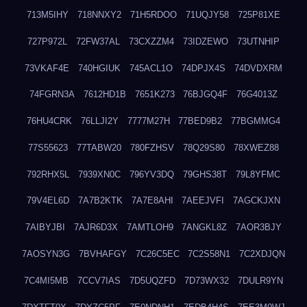
713M5IHY
718NNXY2
71H5RDOO
71UQJY58
725P81XE
727P972L
72FW37AL
73CXZZM4
73IDZEWO
73UTNHIP
73VKAF4E
740HGIUK
745ACL1O
74DPJX4S
74DVDXRM
74FGRN3A
7612HD1B
7651K273
76BJGQ4F
76G4013Z
76HU4CRK
76LLJI2Y
7777M27H
77BED9B2
77BGMMG4
77S55623
77TABW20
780FZHSV
78Q29S80
78XWEZ88
792RHX5L
7939XN0C
796YV3DQ
79GHS38T
79L8YFMC
79V4EL6D
7A7B2KTK
7A7E8AHI
7AEEJVFI
7AGCKJXN
7AIBYJBI
7AJR6D3X
7AMTLOH9
7ANGKL8Z
7AOR3BJY
7AOSYN3G
7BVHAFGY
7C26C5EC
7C2S58N1
7C2XDJQN
7C4MI5MB
7CCV7IAS
7D5UQZFD
7D73WX32
7DULR9YN