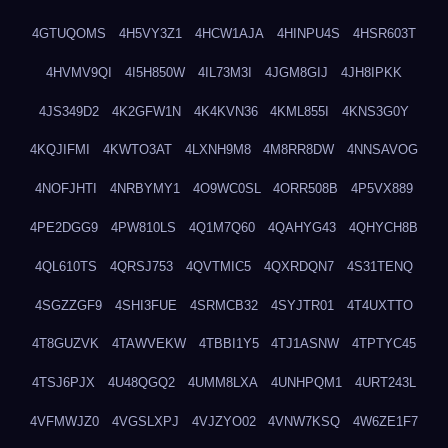
4GTUQOMS
4H5VY3Z1
4HCW1AJA
4HINPU4S
4HSR603T
4HVMV9QI
4I5H850W
4IL73M3I
4JGM8GIJ
4JH8IPKK
4JS349D2
4K2GFW1N
4K4KVN36
4KML855I
4KNS3G0Y
4KQJIFMI
4KWTO3AT
4LXNH9M8
4M8RR8DW
4NNSAVOG
4NOFJHTI
4NRBYMY1
4O9WC0SL
4ORR508B
4P5VX889
4PE2DGG9
4PW810LS
4Q1M7Q60
4QAHYG43
4QHYCH8B
4QL610TS
4QRSJ753
4QVTMIC5
4QXRDQN7
4S31TENQ
4SGZZGF9
4SHI3FUE
4SRMCB32
4SYJTR01
4T4UXTTO
4T8GUZVK
4TAWVEKW
4TBBI1Y5
4TJ1ASNW
4TPTYC45
4TSJ6PJX
4U48QGQ2
4UMM8LXA
4UNHPQM1
4URT243L
4VFMWJZ0
4VGSLXPJ
4VJZYO02
4VNW7KSQ
4W6ZE1F7