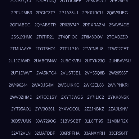
2OC6YQYJ
2ODHTNIQ
2OYOC8EB
2P5KVO7J
2PB26F91
2PFU2MB3
2PGICZT7
2PJA33U1
2PK01RCU
2Q6V9UEG
2QFIABDG
2QYABSTR
2R02B74P
2RPXRAZM
2SAV54DE
2SS1XHM0
2T0TIR21
2T4QFIOC
2T8M8OOV
2TGAD2ZO
2TMUAAY5
2TOT3HO1
2TT1JPJ0
2TVCNBU8
2TWC2CET
2U1JCAWR
2UABCBNW
2UBGKVBI
2UFYK23Q
2UHBAVSU
2UT1DWVT
2VA5KTQ4
2VUSTJE1
2VY55Q8B
2W29565T
2W496244
2WADJS4M
2WGUIKKG
2WK2EL88
2WNPNKRH
2WV0ZHMD
2X7CQ1SY
2XYTJWGS
2Y7I1IC2
2YKK8NSK
2YT95AO1
2YV3O361
2YXVOCOL
2Z2JNBKZ
2ZAJL9NV
30D5VUM9
30W729OG
31BVSCBT
31L8FP95
31M0MR2X
32AT2VLN
32MATDBP
336RPFHA
33ANXYRH
33CR504T