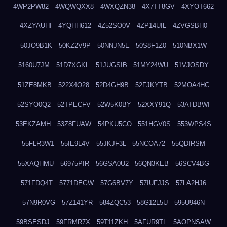
4WP2PW82
4WQWQXX8
4WXQZN38
4X7TT8GV
4XYOT662
4XZYAUHI
4YQHH612
4Z52SO0V
4ZP14UIL
4ZVGSBH0
50JO9B1K
50KZ2V9P
50NNJN5E
50S8F1Z0
510NBX1W
5160U7JM
51D7XGKL
51JUGSIB
51MY24WU
51VJOSDY
51ZE8MKB
522X4O28
52D4GH9B
52FJKYTB
52MOA4HC
52SYO0Q2
52TPECFV
52W5K0BY
52XXY91Q
53ATDBWI
53EKZAMH
53Z8FUAW
54PKU5CO
551HGV0S
553WPS4S
55FLR3W1
55IE9L4V
55JKJF3L
55NCOA72
55QDIRSM
55XAQHMU
56975PIR
56GSA0U2
56QN3KEB
56SCV4BG
571FDQ4T
5771DEGW
57G6BV7Y
57IUFJJS
57LA2HJ6
57N9R0VG
57Z141YR
584ZQC53
58G12L5U
595U946N
59BSESDJ
59FRMR7X
59T11ZKH
5AFUR9TL
5AOPNSAW