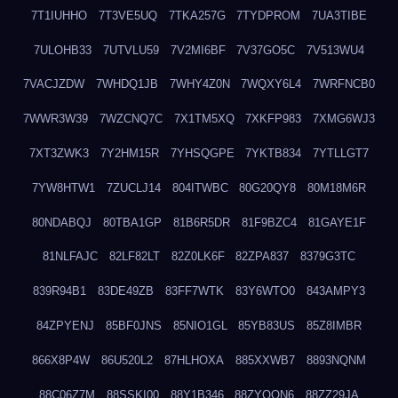
7T1IUHHO
7T3VE5UQ
7TKA257G
7TYDPROM
7UA3TIBE
7ULOHB33
7UTVLU59
7V2MI6BF
7V37GO5C
7V513WU4
7VACJZDW
7WHDQ1JB
7WHY4Z0N
7WQXY6L4
7WRFNCB0
7WWR3W39
7WZCNQ7C
7X1TM5XQ
7XKFP983
7XMG6WJ3
7XT3ZWK3
7Y2HM15R
7YHSQGPE
7YKTB834
7YTLLGT7
7YW8HTW1
7ZUCLJ14
804ITWBC
80G20QY8
80M18M6R
80NDABQJ
80TBA1GP
81B6R5DR
81F9BZC4
81GAYE1F
81NLFAJC
82LF82LT
82Z0LK6F
82ZPA837
8379G3TC
839R94B1
83DE49ZB
83FF7WTK
83Y6WTO0
843AMPY3
84ZPYENJ
85BF0JNS
85NIO1GL
85YB83US
85Z8IMBR
866X8P4W
86U520L2
87HLHOXA
885XXWB7
8893NQNM
88C06Z7M
88SSKI00
88Y1B346
88ZYQON6
88ZZ29JA