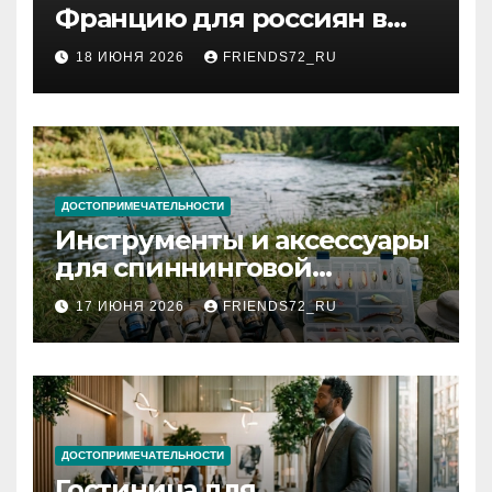
Францию для россиян в
2026 году: сроки от 3 дней
18 ИЮНЯ 2026
FRIENDS72_RU
и список необходимых
документов
ДОСТОПРИМЕЧАТЕЛЬНОСТИ
Инструменты и аксессуары
для спиннинговой
рыбалки: назначение и
17 ИЮНЯ 2026
FRIENDS72_RU
типы
ДОСТОПРИМЕЧАТЕЛЬНОСТИ
Гостиница для