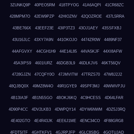
3ZUNKQ9P
40PEO5RM
418TPYOG
41A6AQPI
41CR68ZC
428MPM7O
42EW9PZP
42HIOZNV
42QOZROE
437L5RRA
43BE766X
43EEF23E
43IP3TZ3
43OJ1AEY
43SSFXBJ
43U16JLC
43XY7A9N
441OKOJO
4474ZR0W
4489NF37
44AFGVXY
44CGH1H9
44E14L85
44VA5KJF
44XI8AFW
45A3IPS9
4601IURZ
46DGB3L9
46DLKJV6
46KT56QV
4728GJZN
47CQFY0O
47JMVITW
47TRZS70
47W8J2J2
48QJBQ0X
49MZ8W4O
49R1GYE9
49SPF3MJ
49WWVPJU
4B13IA3F
4B1N5SGO
4BOKJ6KQ
4C9HCESS
4D64LFAR
4D90P4CC
4DV2LKB3
4DWPQY14
4DYW6NWM
4DZ5J3RQ
4E402GTO
4E4R43JK
4EE6J1ME
4ENC34CO
4F88GRG8
4FDT5ITF
4GHTKFV1
4GJRPJFP
4GLC8SBG
4GOTUJAD