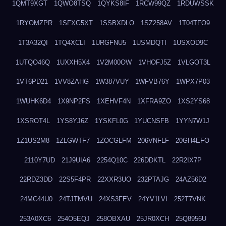
1QMT9XGT
1QWO8TSQ
1QYKS8IF
1RCW99QZ
1RDUWSSK
1RYOMZPR
1SFXG5XT
1SSBXDLO
1SZ258AV
1T04TFO9
1T3A32QI
1TQ4XCLI
1URGFNU5
1USMDQTI
1USXOD9C
1UTQO46Q
1UXXH5X4
1V2M00OW
1VHOFJ5Z
1VLGOT3L
1VT6PD21
1VV8ZAHG
1W387VUY
1WFVB76Y
1WPX7P03
1WUHK6D4
1X9NP2FS
1XEHVF4N
1XFRA9ZO
1XS2YS68
1XSROT4L
1YS8YJ6Z
1YSKFL0G
1YUCNSFB
1YYN7W1J
1Z1US2M8
1ZLGWTF7
1ZOCGLFM
206VNFLF
20GH4EFO
2110Y7UD
21J9UIA6
2254Q10C
226DDKTL
22R2IX7P
22RDZ3DD
22S5F4PR
22XXR3UO
232PTAJG
24AZ56D2
24MC44U0
24TJTMVU
24XS3FEV
24YV1LVI
252T7VNK
253A0XC6
254O5EQJ
258OBXAU
25JR0XCH
25Q8956U