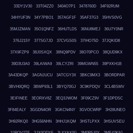
33DY1V30
33T04ZZ0
3404O7P1
3478760D
34F92RUM
34HYUF3N
34Y7PBO1
357AGF1F
35AF37G3
35HVS0VG
35MJZMAN
35O1QNFZ
36HUTLDS
36NU8MEJ
36U7Y0NR
376J215Y
377SG7JD
37CVGS0S
37IHO75D
37JQKID8
37X9FZP9
38J0SXQX
38NQ9PDV
38O70PCO
38QUD9KX
39D3U3A0
39LAIWA9
39LCYZRI
39MGWN55
39PXKH1B
3A43DKQP
3AGNJUCU
3ATCGY3X
3BKC9MX3
3BORDPAR
3BVH0QRQ
3BWP93L1
3BYQ70GJ
3C9KPDQV
3CL4BSMV
3EIFINEE
3EORXV8Z
3EQ3JWOM
3F09CZ9V
3F1DPDSC
3F84EALY
3GGDN4OR
3GKCN4NY
3GVOCWRP
3H28UNEO
3H92RKQ0
3HG56NHN
3HHJ1KQM
3HSTLPXX
3HSUVSEU
3JRQV2TE
3JX0QDYF
3LXYAX0G
3M0R5J0Y
3ME42K9J