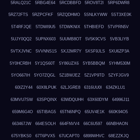
5RALQ21C
5RBG4E64
5RCDBBFD
5ROV8T2I
5RP6DWR8
5RZ72FTS
5RZPCFKF
5RZQDHMO
5SNLKYWW
5ST3XE0K
5T4RFJQE
5TDWI9U5
5TDWKNIX
5THBIEFD
5TVPRN5V
5UJY0QQ2
5UPNX603
5UUMB8OT
5V5K9CVS
5VB3LIYB
5VTXJVNC
5VVNNS1S
5XJ2MR7Y
5XSF9JLS
5XU6ZP3A
5Y0HCRBH
5Y1QS60T
5Y86UZX6
5YB5BBQM
5YHM530M
5YO667IH
5YO7ZQGL
5Z1BWJEZ
5Z1VP9TD
5ZYFJGV9
60IZ2Y44
60X8LPUK
62LJGRE8
6316UU0I
634ZKLU1
63MVU7SW
63SPQINX
63WDQUHH
63X60DYM
64996J11
659M6G4O
65TIBAG5
65TN6NPQ
65UV4E1K
660K94O5
663467JW
664ESOLH
664FNVV4
66C6U597
66NBHAON
675YBKS0
67T6PVX5
67UCAPT0
6899WHVC
68EZZKJQ