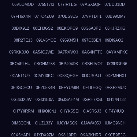
06VLOMOD
0755T7I3
077IRTEG
07ASX5QF
07BDB1DD
07FH6X4N
07TQ4ZU9
07UES9ES
07VPTDH1
08B99MM7
08DIX912
08EH3GS2
08EKQPQ9
08G6A3PD
08HJRZKG
08R2TE13
091V6YQE
0959345H
097C3BE4
09DI9AQ2
09RKK0JO
0A54G2WE
0A7RXWXI
0AG4NTTC
0AYXMFKC
0BO4RLHU
0BOHM258
0BPJ04DK
0BSHJVOT
0C9RGFN6
0CA5T1U9
0CMYI0KC
0D38QEGH
0DCJSPJ1
0DZMHHX1
0E9GCHCU
0EZ05K4R
0FFYUM84
0FLIL6GQ
0FXF2MUD
0G363XJW
0GI31E0A
0GJSAH4M
0GRH7XSL
0H17NT32
0H7Y9RRM
0H9OI0N1
0HYK5SEI
0IA5RSJ3
0IF4Y4UQ
0IM5QCNL
0IUZL33Y
0J6YMSQ9
0JAWX05J
0JMG9NJH
0JX5HAPI
0JXDX9ZM
0K8I19RD
0KA2KHRR
0KCE9EJG