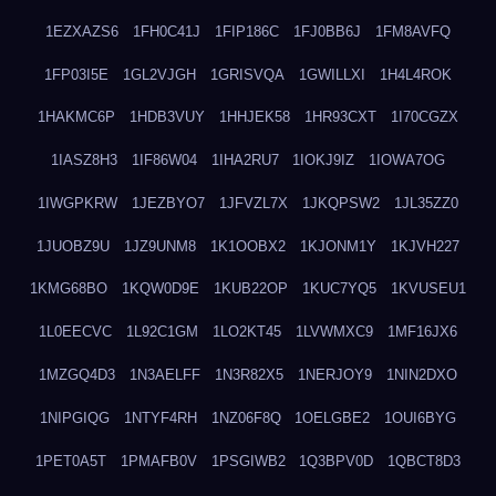
1EZXAZS6
1FH0C41J
1FIP186C
1FJ0BB6J
1FM8AVFQ
1FP03I5E
1GL2VJGH
1GRISVQA
1GWILLXI
1H4L4ROK
1HAKMC6P
1HDB3VUY
1HHJEK58
1HR93CXT
1I70CGZX
1IASZ8H3
1IF86W04
1IHA2RU7
1IOKJ9IZ
1IOWA7OG
1IWGPKRW
1JEZBYO7
1JFVZL7X
1JKQPSW2
1JL35ZZ0
1JUOBZ9U
1JZ9UNM8
1K1OOBX2
1KJONM1Y
1KJVH227
1KMG68BO
1KQW0D9E
1KUB22OP
1KUC7YQ5
1KVUSEU1
1L0EECVC
1L92C1GM
1LO2KT45
1LVWMXC9
1MF16JX6
1MZGQ4D3
1N3AELFF
1N3R82X5
1NERJOY9
1NIN2DXO
1NIPGIQG
1NTYF4RH
1NZ06F8Q
1OELGBE2
1OUI6BYG
1PET0A5T
1PMAFB0V
1PSGIWB2
1Q3BPV0D
1QBCT8D3