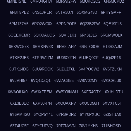
6MNBISNE
6MRU4GHW
6MRWI2FW
6MUKQ2Q2
6N6MCPD2
6N8H9PB2
6NS1JPER
6NTR3U7I
6OXMG49D
6PHYGAFF
6PM1Z7A5
6PO2WC0X
6PPNPOF5
6Q23B2FW
6QE19FL3
6QEEKCMR
6QKOAUOS
6QVIJ1K1
6R431JL5
6RGMWOLX
6RKWC57X
6RMKNV3X
6RV8LARZ
6SBTC8OR
6T3R3AJM
6TKE2JE3
6TPRWJZM
6U06OJTH
6UJEQ0CF
6UQ42P16
6UTK14DG
6UU9ROQK
6UZUZF6L
6V4POCW2
6V6FZLKN
6VJVHI57
6VQ1DZQ1
6VZACB5E
6W0V02MY
6W1CRLU0
6WAOIUX0
6WJXFPEM
6WSY8NWU
6XFR4OTY
6XIHLDTU
6XL3E0EQ
6XP30R7N
6XQUAXFV
6XUCD56H
6XVXTC5I
6Y6PMH2U
6YQP5Y4L
6YR8PDRZ
6YY0PXBC
6ZISH1A0
6ZT4UC5F
6ZYCUFVQ
70T7NVVN
70V1YKH3
711BHOSD