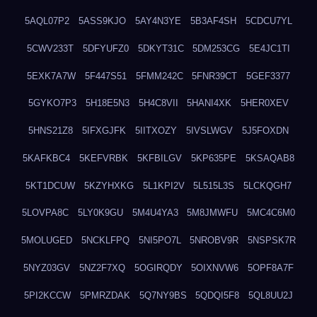
5AQL07P2
5ASS9KJO
5AY4N3YE
5B3AF4SH
5CDCU7YL
5CWV233T
5DFYUFZ0
5DKYT31C
5DM253CG
5E4JC1TI
5EXK7A7W
5F447S51
5FMM242C
5FNR39CT
5GEF3377
5GYKO7P3
5H18E5N3
5H4C8VII
5HANI4XK
5HER0XEV
5HNS21Z8
5IFXGJFK
5IITXOZY
5IVSLWGV
5J5FOXDN
5KAFKBC4
5KEFVRBK
5KFBILGV
5KP635PE
5KSAQAB8
5KT1DCUW
5KZYHXKG
5L1KPI2V
5L515L3S
5LCKQGH7
5LOVPA8C
5LY0K9GU
5M4U4YA3
5M8JMWFU
5MC4C6M0
5MOLUGED
5NCKLFPQ
5NI5PO7L
5NROBV9R
5NSPSK7R
5NYZ03GV
5NZ2F7XQ
5OGIRQDY
5OIXNVW6
5OPF8A7F
5PI2KCCW
5PMRZDAK
5Q7NY9BS
5QDQI5F8
5QL8UU2J