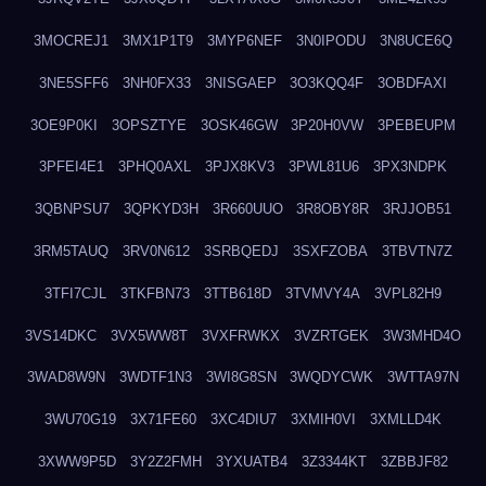
3MOCREJ1
3MX1P1T9
3MYP6NEF
3N0IPODU
3N8UCE6Q
3NE5SFF6
3NH0FX33
3NISGAEP
3O3KQQ4F
3OBDFAXI
3OE9P0KI
3OPSZTYE
3OSK46GW
3P20H0VW
3PEBEUPM
3PFEI4E1
3PHQ0AXL
3PJX8KV3
3PWL81U6
3PX3NDPK
3QBNPSU7
3QPKYD3H
3R660UUO
3R8OBY8R
3RJJOB51
3RM5TAUQ
3RV0N612
3SRBQEDJ
3SXFZOBA
3TBVTN7Z
3TFI7CJL
3TKFBN73
3TTB618D
3TVMVY4A
3VPL82H9
3VS14DKC
3VX5WW8T
3VXFRWKX
3VZRTGEK
3W3MHD4O
3WAD8W9N
3WDTF1N3
3WI8G8SN
3WQDYCWK
3WTTA97N
3WU70G19
3X71FE60
3XC4DIU7
3XMIH0VI
3XMLLD4K
3XWW9P5D
3Y2Z2FMH
3YXUATB4
3Z3344KT
3ZBBJF82