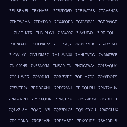
7DXTFT0X
7DYZC5PF
7E0NDNH1
7EDB4H4S
7EE3M9WJ
7EUSEMEI
7EYNVZ6I
7FB2DR6D
7FE1WG6S
7FGV6NG8
7FKTW3MA
7FRYD8I9
7FX48QP3
7GDV0B8J
7GER99GF
7H8E1KTR
7H8LPLGJ
7I854907
7IAYUF4X
7IRRICQI
7JIRAAHO
7JJO4AR2
7JLOZ9Q7
7KWC77GK
7LALYSM0
7LCWIIY0
7LVURME7
7M1UWA38
7MHLTVDG
7MM4F50B
7NL020H5
7NS5N00M
7NSA9LFN
7NZIGFWV
7O15HQUY
7O6U1WZR
7O89DJ0L
7OB253FZ
7ODLM7D2
7OY8DOTS
7P5VTP24
7PDDGXNL
7PDF28N1
7PISQHBH
7PKT2VUV
7PN5ZVPO
7PS4XQMK
7PVQC4XL
7PVZ4BY4
7PY3EC1H
7Q1VZL8M
7QAQLLVB
7QP7DLC5
7QSLGYCU
7R0ZOLUX
7R9IGDKD
7ROB1V3K
7RPZVSPJ
7RX9CIDZ
7SH2DRLB