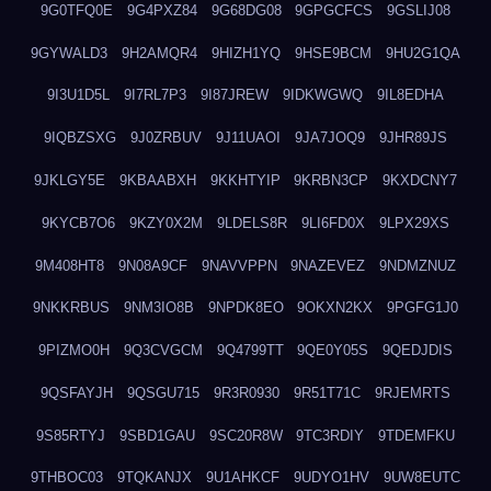
9G0TFQ0E
9G4PXZ84
9G68DG08
9GPGCFCS
9GSLIJ08
9GYWALD3
9H2AMQR4
9HIZH1YQ
9HSE9BCM
9HU2G1QA
9I3U1D5L
9I7RL7P3
9I87JREW
9IDKWGWQ
9IL8EDHA
9IQBZSXG
9J0ZRBUV
9J11UAOI
9JA7JOQ9
9JHR89JS
9JKLGY5E
9KBAABXH
9KKHTYIP
9KRBN3CP
9KXDCNY7
9KYCB7O6
9KZY0X2M
9LDELS8R
9LI6FD0X
9LPX29XS
9M408HT8
9N08A9CF
9NAVVPPN
9NAZEVEZ
9NDMZNUZ
9NKKRBUS
9NM3IO8B
9NPDK8EO
9OKXN2KX
9PGFG1J0
9PIZMO0H
9Q3CVGCM
9Q4799TT
9QE0Y05S
9QEDJDIS
9QSFAYJH
9QSGU715
9R3R0930
9R51T71C
9RJEMRTS
9S85RTYJ
9SBD1GAU
9SC20R8W
9TC3RDIY
9TDEMFKU
9THBOC03
9TQKANJX
9U1AHKCF
9UDYO1HV
9UW8EUTC