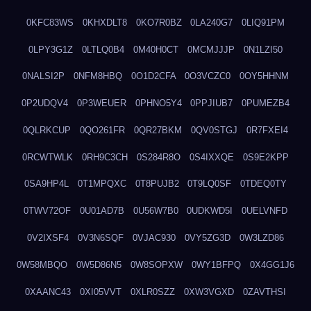
0KFC83WS
0KHXDLT8
0KO7R0BZ
0LA240G7
0LIQ91PM
0LPY3G1Z
0LTLQ0B4
0M40H0CT
0MCMJJJP
0N1LZI50
0NALSI2P
0NFM8HBQ
0O1D2CFA
0O3VCZC0
0OY5HHNM
0P2UDQV4
0P3WEUER
0PHNO5Y4
0PPJIUB7
0PUMEZB4
0QLRKCUP
0QO261FR
0QR27BKM
0QV0STGJ
0R7FXEI4
0RCWTWLK
0RH9C3CH
0S284R8O
0S4IXXQE
0S9E2KPP
0SA9HP4L
0T1MPQXC
0T8PUJB2
0T9LQ0SF
0TDEQ0TY
0TWV72OF
0U01AD7B
0U56W7B0
0UDKWD5I
0UELVNFD
0V2IXSF4
0V3N6SQF
0VJAC930
0VY5ZG3D
0W3LZD86
0W58MBQO
0W5D86N5
0W8SOPXW
0WY1BFPQ
0X4GG1J6
0XAANC43
0XI05VVT
0XLR0SZZ
0XW3VGXD
0ZAVTHSI