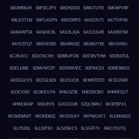
68OMB6UH
68PDCJPV
68QHDOI3
699GTUTR
69KWPV8F
69LSOT1W
69PLXGPN
69S53RP0
6A5ZOVTI
6A7TVFIW
6AMAWT34
6ANZ4C8L
6AS3LJQ4
6AX21SAB
6AX80CNX
6AYEZFQ7
6B0V87BD
6BA9R10Z
6BUMJY5E
6BVXINIU
6CJKUI7J
6D1OSCXH
6D8BUPZM
6DCMVTHM
6DDK07UL
6DEL198E
6DMVW7ZP
6DO5WVEC
6DPAK2I3
6DREN8XO
6DSSGCV5
6EEGL9Z9
6EI21UCB
6EMNTEE0
6F1DJ5WF
6G3CXI93
6G3KEGYN
6H6L0Z3E
6HD2DCBO
6HM0FQJT
6HWL9A3P
6I5IUH76
6JGSI1UR
6JQL3WKJ
6K3EBPX1
6K3WDMWT
6KDND60Z
6KOOILKY
6KPMGXPJ
6LGMA8OZ
6LI78JDL
6LL59T6X
6LSD5KCS
6LSGIF7V
6MC7XUTQ