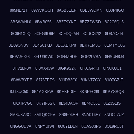
895NL72T
89WVKQCH
8A6B5EEP
8BBJWQMN
8BJPIIGO
8BSWANL0
8BVB056I
8BZT9YKF
8BZZZWSD
8C2C6QL5
8C6H1X9Q
8CEG9O6P
8CFDQ2M4
8CUCG2I2
8D8ZOZI4
8E09QNUV
8E4S01KD
8ECXEKP8
8EK7CM3O
8EMTYC6G
8EPAS0G6
8FLU9KW0
8GN4ZHDF
8GP2U7BA
8HSUN8J4
8HV1LF0X
8I0XX43W
8IGK9S2K
8IKCGRHJ
8IN6KUU1
8IWWBYPE
8J75FPFS
8JJDB3C0
8JKNTZGY
8JO7GZIF
8JT3UC50
8K1AGK5W
8KEKFDIE
8KNPFC99
8KPYSBQS
8KXIFVGC
8KYIF5SK
8L34DAQF
8L74O55L
8LZ3S1IS
8M8UKA3C
8MLQKCFV
8N8F04EH
8NA0T4E7
8NDCJ7UZ
8NGGUDVA
8NPYUIWI
8O0YLDLN
8OASJ3P6
8OL9RU5T