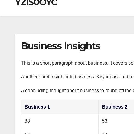
YZIS0OYC
р
a
i
A
а
m
k
p
в
i
p
и
т
Business Insights
ь
This is a short paragraph about business. It covers s
Another short insight into business. Key ideas are bri
A concluding thought about business to round off the 
Business 1
Business 2
88
53