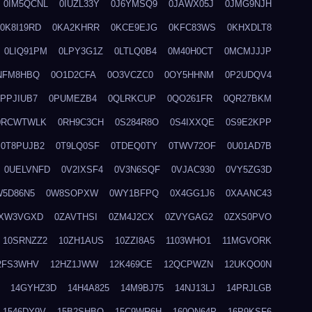
0IM5QCNL
0IUZL33Y
0J6YMSQ9
0JAWX05J
0JMG9NJH
0K8I19RD
0KA2KHRR
0KCE9EJG
0KFC83WS
0KHXDLT8
0LIQ91PM
0LPY3G1Z
0LTLQ0B4
0M40H0CT
0MCMJJJP
NFM8HBQ
0O1D2CFA
0O3VCZC0
0OY5HHNM
0P2UDQV4
0PPJIUB7
0PUMEZB4
0QLRKCUP
0QO261FR
0QR27BKM
0RCWTWLK
0RH9C3CH
0S284R8O
0S4IXXQE
0S9E2KPP
0T8PUJB2
0T9LQ0SF
0TDEQ0TY
0TWV72OF
0U01AD7B
0UELVNFD
0V2IXSF4
0V3N6SQF
0VJAC930
0VY5ZG3D
W5D86N5
0W8SOPXW
0WY1BFPQ
0X4GG1J6
0XAANC43
XW3VGXD
0ZAVTHSI
0ZM4J2CX
0ZVYGAG2
0ZXS0PVO
10SRNZZ2
10ZH1AUS
10ZZI8A5
1103WHO1
11MGVORK
2FS3WHV
12HZ1JWW
12K469CE
12QCPWZN
12UKQO0N
14GYHZ3D
14H4A825
14M9BJ75
14NJ13LJ
14PRJLGB
1546DY9V
15B2SHBQ
15C9WR6H
160ON64P
16P9KSF6