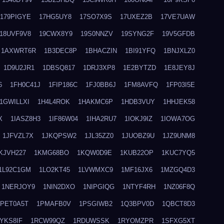
179PIGYE
17HG5UY8
17SO7X9S
17UXEZ2B
17VE7UAW
18UVF9V8
19CWX8Y9
19S0NNZV
19SYNG2F
19V5GFDB
1AXWRT6R
1B3DEC8P
1BHACZIN
1BI91YFQ
1BNJXLZ0
1D9U2JR1
1DBSQ817
1DRJ3XP8
1E2BYTZD
1E8JEY8J
6
1FH0C41J
1FIP186C
1FJ0BB6J
1FM8AVFQ
1FP03I5E
1GWILLXI
1H4L4ROK
1HAKMC6P
1HDB3VUY
1HHJEK58
X
1IASZ8H3
1IF86W04
1IHA2RU7
1IOKJ9IZ
1IOWA7OG
1JFVZL7X
1JKQPSW2
1JL35ZZ0
1JUOBZ9U
1JZ9UNM8
KJVH227
1KMG68BO
1KQW0D9E
1KUB22OP
1KUC7YQ5
1L92C1GM
1LO2KT45
1LVWMXC9
1MF16JX6
1MZGQ4D3
1NERJOY9
1NIN2DXO
1NIPGIQG
1NTYF4RH
1NZ06F8Q
1PET0A5T
1PMAFB0V
1PSGIWB2
1Q3BPV0D
1QBCT8D3
YKS8IF
1RCW99QZ
1RDUWSSK
1RYOMZPR
1SFXG5XT