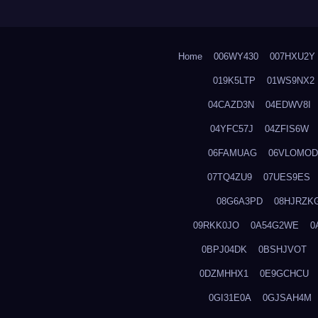
Home
006WY430
007HXU2Y
019K5LTP
01WS9NX2
04CAZD3N
04EDWV8I
04YFC57J
04ZFIS6W
06FAMUAG
06VLOMOD
07TQ4ZU9
07UES9ES
08G6A3PD
08HJRZK
09RKK0JO
0A54G2WE
0
0BPJ04DK
0BSHJVOT
0DZMHHX1
0E9GCHCU
0GI31E0A
0GJSAH4M