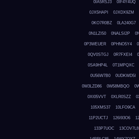
0IA5RSJ3
0IF4Y4UQ
0JX5HAPI
0JXDX9ZM
0KO7R0BZ
0LA240G7
0N1LZI50
0NALSI2P
0
0P3WEUER
0PHNO5Y4
0QV0STGJ
0R7FXEI4
0SA9HP4L
0T1MPQXC
0U56W7B0
0UDKWD5I
0W3LZD86
0W58MBQO
0
0XI05VVT
0XLR0SZZ
0
105XMS37
10LFO9CA
11P2UCTJ
126I93O6
1
133P7UOC
13COV7L8
14PRLC85
14WY7OYZ