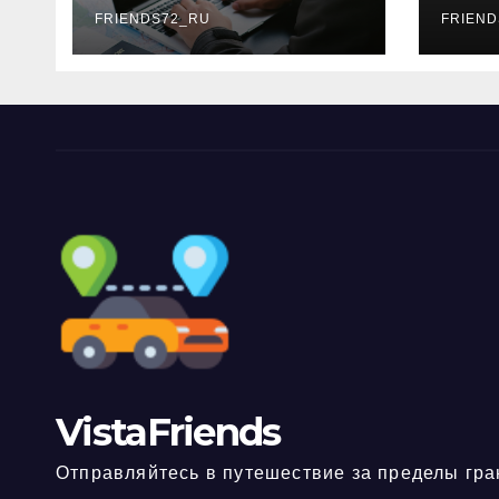
FRIENDS72_RU
дне
FRIEND
нео
док
VistaFriends
Отправляйтесь в путешествие за пределы гра