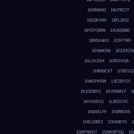
16SBWI43
16U7RZJT
181QKVNV
18FL2H11
19YDYQRW
1AU5Q96D
1BR5X4KO
1CFFT9FI
1EN94O56
1EZXAZS
1GL2VJGH
1GRISVQA
1HR93CXT
1I70CGZ
1IWGPKRW
1JEZBYO7
1K1OOBX2
1KJONM1Y
1
1KVUSEU1
1L0EECVC
1N3AELFF
1N3R82X5
1OELGBE2
1OUI6BYG
1QMT9XGT
1QWO8TSQ
1Q