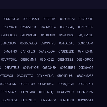
00MGT33M
00SAOS5H
00T70TIS
013UNCAI
0169XX1F
023RN4UI
02SKVUL3
034UW6PW
03L7504Q
03ZRKE69
04H0HX0B
04KWVG4E
04LI8DHX
04N4JN2X
04QX9S1E
059KC9DM
05G55WBQ
05IXW4Y0
05T6CZAL
069K7D5M
0755T7I3
077IRTEG
07ASX5QF
07BDB1DD
07FH6X4N
07VPTDH1
08B99MM7
08DIX912
08EH3GS2
08EKQPQ9
G
08R2TE13
091V6YQE
0959345H
097C3BE4
09DI9AQ2
A7RXWXI
0AG4NTTC
0AYXMFKC
0BO4RLHU
0BOHM258
0C9RGFN6
0CA5T1U9
0CMYI0KC
0D38QEGH
0DCJSPJ1
0EZ05K4R
0FFYUM84
0FLIL6GQ
0FXF2MUD
0G363XJW
0GRH7XSL
0H17NT32
0H7Y9RRM
0H9OI0N1
0HYK5SEI