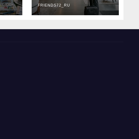
типы
FRIENDS72_RU