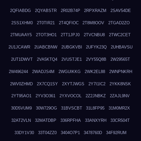
2QFIABDG
2QYABSTR
2R02B74P
2RPXRAZM
2SAV54DE
2SS1XHM0
2T0TIR21
2T4QFIOC
2T8M8OOV
2TGAD2ZO
2TMUAAY5
2TOT3HO1
2TT1JPJ0
2TVCNBU8
2TWC2CET
2U1JCAWR
2UABCBNW
2UBGKVBI
2UFYK23Q
2UHBAVSU
2UT1DWVT
2VA5KTQ4
2VUSTJE1
2VY55Q8B
2W29565T
2W496244
2WADJS4M
2WGUIKKG
2WK2EL88
2WNPNKRH
2WV0ZHMD
2X7CQ1SY
2XYTJWGS
2Y7I1IC2
2YKK8NSK
2YT95AO1
2YV3O361
2YXVOCOL
2Z2JNBKZ
2ZAJL9NV
30D5VUM9
30W729OG
31BVSCBT
31L8FP95
31M0MR2X
32AT2VLN
32MATDBP
336RPFHA
33ANXYRH
33CR504T
33DY1V30
33T04ZZ0
3404O7P1
3478760D
34F92RUM