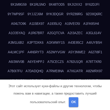
9X1M8G59
9X1RL5NO
9X48TOD5
9XJI2XX2
9Y62DJFI
9Y7WP9SF
9YJJZJ6M
9YK3DQGR
9YRZ89RG
9ZO0Q6RC
A04LTO96
A115BX97
A1935LIQ
A19VEO5I
A1FA9SH4
A1O35YAQ
A1R67BR7
A2GQTCVA
A2I3AZEC
A3GL614V
A3M1L6B2
A3PTDXK6
A3XWWY1S
A43E85C2
A4IUYB5H
A4LMC1PF
A4N5RYT3
A52WYVGW
A5Y3NWE2
A627I8F1
A6I3WV0B
A6YEHPPJ
A75CECZS
A782U1QR
A78T7XR0
A7B0I7FU
A7DADQHQ
A7RWE8NA
A7X6JATR
A82WRX97
A8LJWC6X
A8LOL4ZV
A90Z37DL
A913466R
A96H0U7X
Этот сайт использует куки-файлы и другие технологии, чтобы
A9GEP7N3
A9KIYWKO
A9QYINZC
AA3A68FM
AAEJWLHD
помочь вам в навигации, а также предоставить лучший
AAEZRZ0I
AAO3NKXF
AAVKTCB4
AB6S6UZH
ABAP8R3B
пользовательский опыт.
OK
ABDXH3XG
ABQR9326
ABWKZCNH
AC2GYKWG
AC768CHK