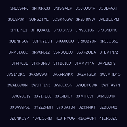
3NE5SFF6
3NH0FX33
3NISGAEP
3O3KQQ4F
3OBDFAXI
3OE9P0KI
3OPSZTYE
3OSK46GW
3P20H0VW
3PEBEUPM
3PFEI4E1
3PHQ0AXL
3PJX8KV3
3PWL81U6
3PX3NDPK
3QBNPSU7
3QPKYD3H
3R660UUO
3R8OBY8R
3RJJOB51
3RM5TAUQ
3RV0N612
3SRBQEDJ
3SXFZOBA
3TBVTN7Z
3TFI7CJL
3TKFBN73
3TTB618D
3TVMVY4A
3VPL82H9
3VS14DKC
3VX5WW8T
3VXFRWKX
3VZRTGEK
3W3MHD4O
3WAD8W9N
3WDTF1N3
3WI8G8SN
3WQDYCWK
3WTTA97N
3WU70G19
3X71FE60
3XC4DIU7
3XMIH0VI
3XMLLD4K
3XWW9P5D
3Y2Z2FMH
3YXUATB4
3Z3344KT
3ZBBJF82
3ZUNKQ9P
40PEO5RM
418TPYOG
41A6AQPI
41CR68ZC