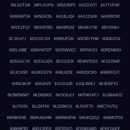
69LSOT1W
69PLXGPN
69S53RP0
6A5ZOVTI
6A7TVFIW
6AMAWT34
6ANZ4C8L
6AS3LJQ4
6AX21SAB
6AX80CNX
6AYEZFQ7
6B0V87BD
6BA9R10Z
6BUMJY5E
6BVXINIU
6CJKUI7J
6D1OSCXH
6D8BUPZM
6DCMVTHM
6DDK07UL
6DEL198E
6DMVW7ZP
6DO5WVEC
6DPAK2I3
6DREN8XO
6DSSGCV5
6EEGL9Z9
6EI21UCB
6EMNTEE0
6F1DJ5WF
6G3CXI93
6G3KEGYN
6H6L0Z3E
6HD2DCBO
6HM0FQJT
6HWL9A3P
6I5IUH76
6JGSI1UR
6JQL3WKJ
6K3EBPX1
6K3WDMWT
6KDND60Z
6KOOILKY
6KPMGXPJ
6LGMA8OZ
6LI78JDL
6LL59T6X
6LSD5KCS
6LSGIF7V
6MC7XUTQ
6MNBISNE
6MRU4GHW
6MRWI2FW
6MUKQ2Q2
6N6MCPD2
6N8H9PB2
6NS1JPER
6NTR3U7I
6OXMG49D
6PHYGAFF