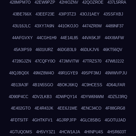
428MPM7O
42EW9PZP
42HIOZNV
42QOZROE
437L5RRA
43BE766X
43EEF23E
43IP3TZ3
43OJ1AEY
43SSFXBJ
43U16JLC
43XY7A9N
441OKOJO
4474ZR0W
4489NF37
44AFGVXY
44CGH1H9
44E14L85
44VA5KJF
44XI8AFW
45A3IPS9
4601IURZ
46DGB3L9
46DLKJV6
46KT56QV
4728GJZN
47CQFY0O
47JMVITW
47TRZS70
47W8J2J2
48QJBQ0X
49MZ8W4O
49R1GYE9
49SPF3MJ
49WWVPJU
4B13IA3F
4B1N5SGO
4BOKJ6KQ
4C9HCESS
4D64LFAR
4D90P4CC
4DV2LKB3
4DWPQY14
4DYW6NWM
4DZ5J3RQ
4E402GTO
4E4R43JK
4EE6J1ME
4ENC34CO
4F88GRG8
4FDT5ITF
4GHTKFV1
4GJRPJFP
4GLC8SBG
4GOTUJAD
4GTUQOMS
4H5VY3Z1
4HCW1AJA
4HINPU4S
4HSR603T