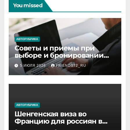
You missed
АВТОРУБРИКА
Советы и приемы при
выборе и бронировании
авиабилетов
5 ИЮЛЯ 2026
FRIENDS72_RU
АВТОРУБРИКА
Шенгенская виза во
Францию для россиян в
2026 году: сроки от 3 дней