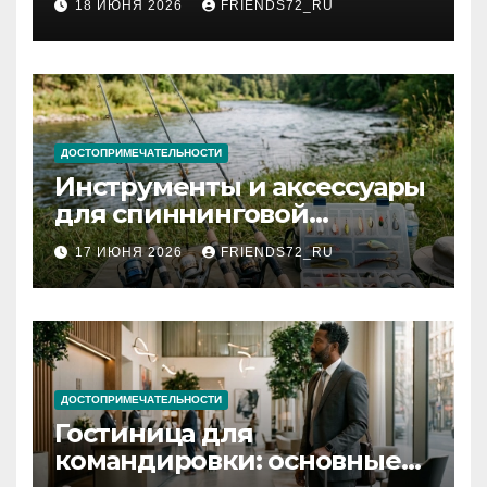
18 ИЮНЯ 2026
FRIENDS72_RU
и список необходимых
документов
ДОСТОПРИМЕЧАТЕЛЬНОСТИ
Инструменты и аксессуары
для спиннинговой
рыбалки: назначение и
17 ИЮНЯ 2026
FRIENDS72_RU
типы
ДОСТОПРИМЕЧАТЕЛЬНОСТИ
Гостиница для
командировки: основные