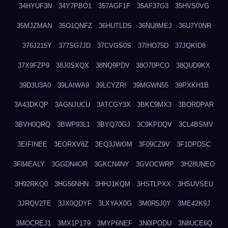
34HYUF3N
34Y7PBO1
357AGF1F
35AF37G3
35HVS0VG
35MJZMAN
35O1QNFZ
36HUTLDS
36NU8MEJ
36U7Y0NR
376J215Y
377SG7JD
37CVGS0S
37IHO75D
37JQKID8
37X9FZP9
38J0SXQX
38NQ9PDV
38O70PCO
38QUD9KX
39D3U3A0
39LAIWA9
39LCYZRI
39MGWN55
39PXKH1B
3A43DKQP
3AGNJUCU
3ATCGY3X
3BKC9MX3
3BORDPAR
3BVH0QRQ
3BWP93L1
3BYQ70GJ
3C9KPDQV
3CL4BSMV
3EIFINEE
3EORXV8Z
3EQ3JWOM
3F09CZ9V
3F1DPDSC
3F84EALY
3GGDN4OR
3GKCN4NY
3GVOCWRP
3H28UNEO
3H92RKQ0
3HG56NHN
3HHJ1KQM
3HSTLPXX
3HSUVSEU
3JRQV2TE
3JX0QDYF
3LXYAX0G
3M0R5J0Y
3ME42K9J
3MOCREJ1
3MX1P1T9
3MYP6NEF
3N0IPODU
3N8UCE6Q