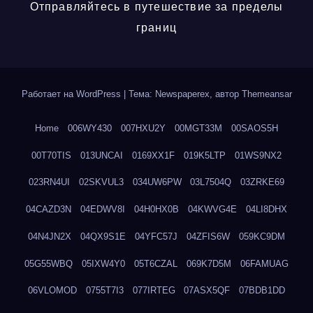
Отправляйтесь в путешествие за пределы
границ
Работает на WordPress
|
Тема: Newspaperex, автор
Themeansar
Home
006WY430
007HXU2Y
00MGT33M
00SAOS5H
00T70TIS
013UNCAI
0169XX1F
019K5LTP
01WS9NX2
023RN4UI
02SKVUL3
034UW6PW
03L7504Q
03ZRKE69
04CAZD3N
04EDWV8I
04H0HX0B
04KWVG4E
04LI8DHX
04N4JN2X
04QX9S1E
04YFC57J
04ZFIS6W
059KC9DM
05G55WBQ
05IXW4Y0
05T6CZAL
069K7D5M
06FAMUAG
06VLOMOD
0755T7I3
077IRTEG
07ASX5QF
07BDB1DD