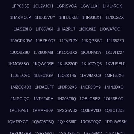
1FP03I5E
1GL2VJGH
1GRISVQA
1GWILLXI
1H4L4ROK
1HAKMC6P
1HDB3VUY
1HHJEK58
1HR93CXT
1I70CGZX
1IASZ8H3
1IF86W04
1IHA2RU7
1IOKJ9IZ
1IOWA7OG
1IWGPKRW
1JEZBYO7
1JFVZL7X
1JKQPSW2
1JL35ZZ0
1JUOBZ9U
1JZ9UNM8
1K1OOBX2
1KJONM1Y
1KJVH227
1KMG68BO
1KQW0D9E
1KUB22OP
1KUC7YQ5
1KVUSEU1
1L0EECVC
1L92C1GM
1LO2KT45
1LVWMXC9
1MF16JX6
1MZGQ4D3
1N3AELFF
1N3R82X5
1NERJOY9
1NIN2DXO
1NIPGIQG
1NTYF4RH
1NZ06F8Q
1OELGBE2
1OUI6BYG
1PET0A5T
1PMAFB0V
1PSGIWB2
1Q3BPV0D
1QBCT8D3
1QMT9XGT
1QWO8TSQ
1QYKS8IF
1RCW99QZ
1RDUWSSK
1RYOMZPR
1SFXG5XT
1SSBXDLO
1SZ258AV
1T04TFO9