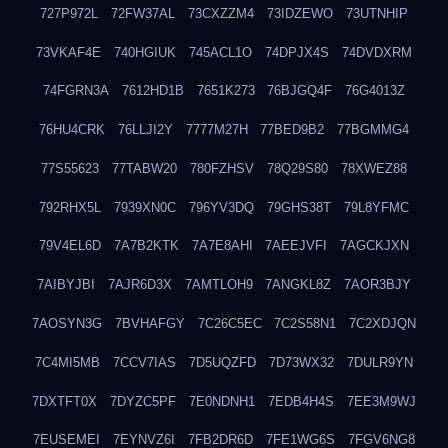
727P972L
72FW37AL
73CXZZM4
73IDZEWO
73UTNHIP
73VKAF4E
740HGIUK
745ACL1O
74DPJX4S
74DVDXRM
74FGRN3A
7612HD1B
7651K273
76BJGQ4F
76G4013Z
76HU4CRK
76LLJI2Y
7777M27H
77BED9B2
77BGMMG4
77S55623
77TABW20
780FZHSV
78Q29S80
78XWEZ88
792RHX5L
7939XN0C
796YV3DQ
79GHS38T
79L8YFMC
79V4EL6D
7A7B2KTK
7A7E8AHI
7AEEJVFI
7AGCKJXN
7AIBYJBI
7AJR6D3X
7AMTLOH9
7ANGKL8Z
7AOR3BJY
7AOSYN3G
7BVHAFGY
7C26C5EC
7C2S58N1
7C2XDJQN
7C4MI5MB
7CCV7IAS
7D5UQZFD
7D73WX32
7DULR9YN
7DXTFT0X
7DYZC5PF
7E0NDNH1
7EDB4H4S
7EE3M9WJ
7EUSEMEI
7EYNVZ6I
7FB2DR6D
7FE1WG6S
7FGV6NG8