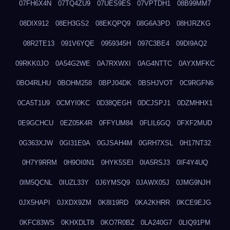
07FH6X4N
07TQ4ZU9
07UES9ES
07VPTDH1
08B99MM7
08DIX912
08EH3GS2
08EKQPQ9
08G6A3PD
08HJRZKG
08R2TE13
091V6YQE
0959345H
097C3BE4
09DI9AQ2
09RKK0JO
0A54G2WE
0A7RXWXI
0AG4NTTC
0AYXMFKC
0BO4RLHU
0BOHM258
0BPJ04DK
0BSHJVOT
0C9RGFN6
0CA5T1U9
0CMYI0KC
0D38QEGH
0DCJSPJ1
0DZMHHX1
0E9GCHCU
0EZ05K4R
0FFYUM84
0FLIL6GQ
0FXF2MUD
0G363XJW
0GI31E0A
0GJSAH4M
0GRH7XSL
0H17NT32
0H7Y9RRM
0H9OI0N1
0HYK5SEI
0IA5RSJ3
0IF4Y4UQ
0IM5QCNL
0IUZL33Y
0J6YMSQ9
0JAWX05J
0JMG9NJH
0JX5HAPI
0JXDX9ZM
0K8I19RD
0KA2KHRR
0KCE9EJG
0KFC83WS
0KHXDLT8
0KO7R0BZ
0LA240G7
0LIQ91PM