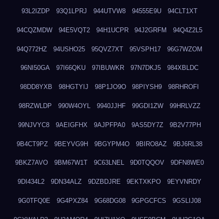
93L2IZDP
93Q1LPRJ
944UTVW8
94555E9U
94CLT1XT
94CQZMDW
94E5VQT2
94H1UCPR
94J2GRFM
94Q4Z2L5
94Q772HZ
94USHO25
95QVZ7XT
95VSPH17
96G7WZOM
96NI50GA
97I66QKU
97IBUWKR
97N7DKJ5
984XBLDC
98DD8YXB
98HGTYIJ
98P1JO9O
98PIYSH9
98RHROFI
98RZWLDP
990W4OYL
9940JJHF
99GDI1ZW
99HRLVZZ
99NJVYC8
9AEIGFHX
9AJPFPA0
9AS5DY7Z
9B2V77PH
9B4CT9PZ
9BEYVG9H
9BGYPM4O
9BIRO8AZ
9BJ6RL38
9BKZ7AVO
9BM67W1T
9C63LNEL
9D0TQQOV
9DFN8WE0
9DI434L2
9DN34ALZ
9DZBDJRE
9EKTXKPO
9EYVNRDY
9G0TFQ0E
9G4PXZ84
9G68DG08
9GPGCFCS
9GSLIJ08