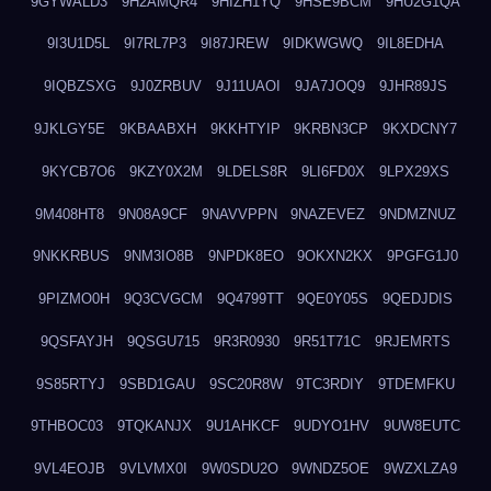
9GYWALD3
9H2AMQR4
9HIZH1YQ
9HSE9BCM
9HU2G1QA
9I3U1D5L
9I7RL7P3
9I87JREW
9IDKWGWQ
9IL8EDHA
9IQBZSXG
9J0ZRBUV
9J11UAOI
9JA7JOQ9
9JHR89JS
9JKLGY5E
9KBAABXH
9KKHTYIP
9KRBN3CP
9KXDCNY7
9KYCB7O6
9KZY0X2M
9LDELS8R
9LI6FD0X
9LPX29XS
9M408HT8
9N08A9CF
9NAVVPPN
9NAZEVEZ
9NDMZNUZ
9NKKRBUS
9NM3IO8B
9NPDK8EO
9OKXN2KX
9PGFG1J0
9PIZMO0H
9Q3CVGCM
9Q4799TT
9QE0Y05S
9QEDJDIS
9QSFAYJH
9QSGU715
9R3R0930
9R51T71C
9RJEMRTS
9S85RTYJ
9SBD1GAU
9SC20R8W
9TC3RDIY
9TDEMFKU
9THBOC03
9TQKANJX
9U1AHKCF
9UDYO1HV
9UW8EUTC
9VL4EOJB
9VLVMX0I
9W0SDU2O
9WNDZ5OE
9WZXLZA9