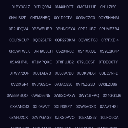
0LPY3G1Z
0LTLQ0B4
0M40H0CT
0MCMJJJP
0N1LZI50
0NALSI2P
0NFM8HBQ
0O1D2CFA
0O3VCZC0
0OY5HHNM
0P2UDQV4
0P3WEUER
0PHNO5Y4
0PPJIUB7
0PUMEZB4
0QLRKCUP
0QO261FR
0QR27BKM
0QV0STGJ
0R7FXEI4
0RCWTWLK
0RH9C3CH
0S284R8O
0S4IXXQE
0S9E2KPP
0SA9HP4L
0T1MPQXC
0T8PUJB2
0T9LQ0SF
0TDEQ0TY
0TWV72OF
0U01AD7B
0U56W7B0
0UDKWD5I
0UELVNFD
0V2IXSF4
0V3N6SQF
0VJAC930
0VY5ZG3D
0W3LZD86
0W58MBQO
0W5D86N5
0W8SOPXW
0WY1BFPQ
0X4GG1J6
0XAANC43
0XI05VVT
0XLR0SZZ
0XW3VGXD
0ZAVTHSI
0ZM4J2CX
0ZVYGAG2
0ZXS0PVO
105XMS37
10LFO9CA