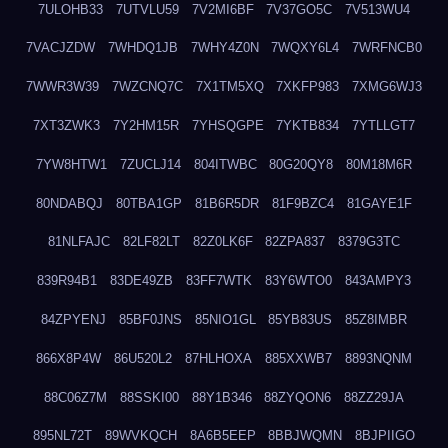
7ULOHB33
7UTVLU59
7V2MI6BF
7V37GO5C
7V513WU4
7VACJZDW
7WHDQ1JB
7WHY4Z0N
7WQXY6L4
7WRFNCB0
7WWR3W39
7WZCNQ7C
7X1TM5XQ
7XKFP983
7XMG6WJ3
7XT3ZWK3
7Y2HM15R
7YHSQGPE
7YKTB834
7YTLLGT7
7YW8HTW1
7ZUCLJ14
804ITWBC
80G20QY8
80M18M6R
80NDABQJ
80TBA1GP
81B6R5DR
81F9BZC4
81GAYE1F
81NLFAJC
82LF82LT
82Z0LK6F
82ZPA837
8379G3TC
839R94B1
83DE49ZB
83FF7WTK
83Y6WTO0
843AMPY3
84ZPYENJ
85BF0JNS
85NIO1GL
85YB83US
85Z8IMBR
866X8P4W
86U520L2
87HLHOXA
885XXWB7
8893NQNM
88C06Z7M
88SSKI00
88Y1B346
88ZYQON6
88ZZ29JA
895NL72T
89WVKQCH
8A6B5EEP
8BBJWQMN
8BJPIIGO