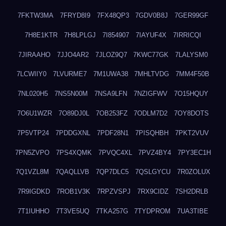
7FKTW3MA
7FRYD8I9
7FX48QP3
7GDV0B8J
7GER99GF
7H8E1KTR
7H8LPLGJ
7I854907
7IAYUF4X
7IRRICQI
7JIRAAHO
7JJO4AR2
7JLOZ9Q7
7KWC77GK
7LALYSM0
7LCWIIY0
7LVURME7
7M1UWA38
7MHLTVDG
7MM4F50B
7NL020H5
7NS5N00M
7NSA9LFN
7NZIGFWV
7O15HQUY
7O6U1WZR
7O89DJ0L
7OB253FZ
7ODLM7D2
7OY8DOTS
7P5VTP24
7PDDGXNL
7PDF28N1
7PISQHBH
7PKT2VUV
7PN5ZVPO
7PS4XQMK
7PVQC4XL
7PVZ4BY4
7PY3EC1H
7Q1VZL8M
7QAQLLVB
7QP7DLC5
7QSLGYCU
7R0ZOLUX
7R9IGDKD
7ROB1V3K
7RPZVSPJ
7RX9CIDZ
7SH2DRLB
7T1IUHHO
7T3VE5UQ
7TKA257G
7TYDPROM
7UA3TIBE