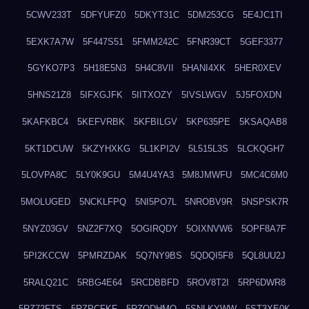
5CWV233T
5DFYUFZ0
5DKYT31C
5DM253CG
5E4JC1TI
5EXK7A7W
5F447S51
5FMM242C
5FNR39CT
5GEF3377
5GYKO7P3
5H18E5N3
5H4C8VII
5HANI4XK
5HER0XEV
5HNS21Z8
5IFXGJFK
5IITXOZY
5IVSLWGV
5J5FOXDN
5KAFKBC4
5KEFVRBK
5KFBILGV
5KP635PE
5KSAQAB8
5KT1DCUW
5KZYHXKG
5L1KPI2V
5L515L3S
5LCKQGH7
5LOVPA8C
5LY0K9GU
5M4U4YA3
5M8JMWFU
5MC4C6M0
5MOLUGED
5NCKLFPQ
5NI5PO7L
5NROBV9R
5NSPSK7R
5NYZ03GV
5NZ2F7XQ
5OGIRQDY
5OIXNVW6
5OPF8A7F
5PI2KCCW
5PMRZDAK
5Q7NY9BS
5QDQI5F8
5QL8UU2J
5RALQ21C
5RBG4E64
5RCDBBFD
5ROV8T2I
5RP6DWR8
5RZ72FTS
5RZPCFKF
5RZQDHMO
5SNLKYWW
5ST3XE0K