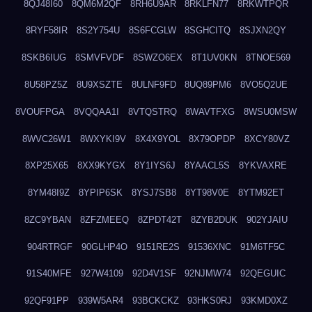
8QJ48I60
8QM6M2QF
8RH6U9AR
8RKLFN77
8RKWTPQR
8RYF58IR
8S2Y754U
8S6FCGLW
8SGHCITQ
8SJXN2QY
8SKB6IUG
8SMVFVDF
8SWZO6EX
8T1UV0KN
8TNOE569
8U58PZ5Z
8U9XSZTE
8ULNF9FD
8UQ89PM6
8VO5Q2UE
8VOUFPGA
8VQQAA1I
8VTQSTRQ
8WAVTFXG
8WSU0MSW
8WVC26W1
8WXYKI9V
8X4X9YOL
8X79OPDP
8XCY80VZ
8XP25X65
8XX9KYGX
8Y1IYS6J
8YAACL5S
8YKVAXRE
8YM48I9Z
8YPIP6SK
8YSJ7SB8
8YT98V0E
8YTM92ET
8ZC9YBAN
8ZFZMEEQ
8ZPDT42T
8ZYB2DUK
902YJAIU
904RTRGF
90GLHP4O
9151RE2S
91536XNC
91M6TF5C
91S40MFE
927W4109
92D4V1SF
92NJMW74
92QEGUIC
92QF91PP
939W5AR4
93BCKCKZ
93HKS0RJ
93KMD0XZ