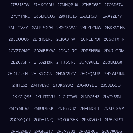
27E8J3FW
27MKG0DU
27MNQPU0
27NBD68F
27O3D674
27VYT4KU
28SMQGU6
299T1G15
2A01R6QT
2AAYZL7V
2AFJGVZY
2ATPPOCH
2B2G3AW2
2BFZFCNW
2BKKV1H5
2BLDOOU6
2BRHOLRJ
2CKA0HWT
2CRELPQI
2CSOTXFR
2CVZ7WMG
2D26EBXW
2D942LRG
2DPSN680
2DU7LORM
2EZC76PR
2F53ZH8K
2FFJSSR3
2G789XQE
2G8M6D58
2HDT2UKH
2HLBXGGN
2HMC2F0V
2HO7QAUP
2HYWPJNU
2IIHI162
2J4TVL9Q
2JDKS9WZ
2JG4QYDE
2JSJLGSQ
2KKCIQS5
2KL1TDVU
2LCI7CW6
2LN9C5H3
2LVOI55N
2M7YMERZ
2MIQDBKK
2N165DB2
2NFH8OET
2NXDJSMA
2OC6YQYJ
2ODHTNIQ
2OYOC8EB
2P5KVO7J
2PB26F91
2PFU2MB3
2PGICZT7
2PJA33U1
2PK01RCU
2Q6V9UEG