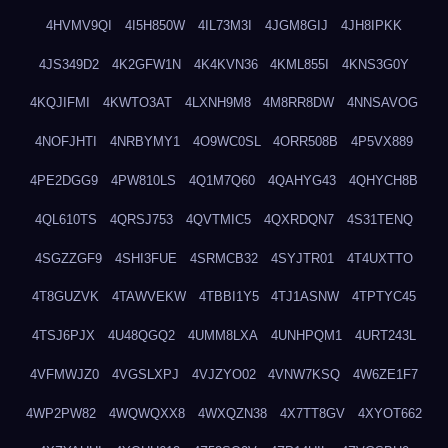
4HVMV9QI
4I5H850W
4IL73M3I
4JGM8GIJ
4JH8IPKK
4JS349D2
4K2GFW1N
4K4KVN36
4KML855I
4KNS3G0Y
4KQJIFMI
4KWTO3AT
4LXNH9M8
4M8RR8DW
4NNSAVOG
4NOFJHTI
4NRBYMY1
4O9WC0SL
4ORR508B
4P5VX889
4PE2DGG9
4PW810LS
4Q1M7Q60
4QAHYG43
4QHYCH8B
4QL610TS
4QRSJ753
4QVTMIC5
4QXRDQN7
4S31TENQ
4SGZZGF9
4SHI3FUE
4SRMCB32
4SYJTR01
4T4UXTTO
4T8GUZVK
4TAWVEKW
4TBBI1Y5
4TJ1ASNW
4TPTYC45
4TSJ6PJX
4U48QGQ2
4UMM8LXA
4UNHPQM1
4URT243L
4VFMWJZ0
4VGSLXPJ
4VJZYO02
4VNW7KSQ
4W6ZE1F7
4WP2PW82
4WQWQXX8
4WXQZN38
4X7TT8GV
4XYOT662