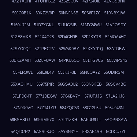
4XZYAUHI
4YQHH612
4Z52SO0V
4ZP14UIL
4ZVGSBH0
50JO9B1K
50KZ2V9P
50NNJN5E
50S8F1Z0
510NBX1W
5160U7JM
51D7XGKL
51JUGSIB
51MY24WU
51VJOSDY
51ZE8MKB
522X4O28
52D4GH9B
52FJKYTB
52MOA4HC
52SYO0Q2
52TPECFV
52W5K0BY
52XXY91Q
53ATDBWI
53EKZAMH
53Z8FUAW
54PKU5CO
551HGV0S
553WPS4S
55FLR3W1
55IE9L4V
55JKJF3L
55NCOA72
55QDIRSM
55XAQHMU
56975PIR
56GSA0U2
56QN3KEB
56SCV4BG
571FDQ4T
5771DEGW
57G6BV7Y
57IUFJJS
57LA2HJ6
57N9R0VG
57Z141YR
584ZQC53
58G12L5U
595U946N
59BSESDJ
59FRMR7X
59T11ZKH
5AFUR9TL
5AOPNSAW
5AQL07P2
5ASS9KJO
5AY4N3YE
5B3AF4SH
5CDCU7YL