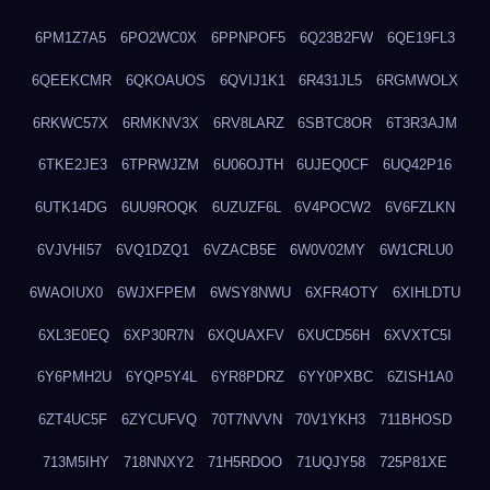
6PM1Z7A5
6PO2WC0X
6PPNPOF5
6Q23B2FW
6QE19FL3
6QEEKCMR
6QKOAUOS
6QVIJ1K1
6R431JL5
6RGMWOLX
6RKWC57X
6RMKNV3X
6RV8LARZ
6SBTC8OR
6T3R3AJM
6TKE2JE3
6TPRWJZM
6U06OJTH
6UJEQ0CF
6UQ42P16
6UTK14DG
6UU9ROQK
6UZUZF6L
6V4POCW2
6V6FZLKN
6VJVHI57
6VQ1DZQ1
6VZACB5E
6W0V02MY
6W1CRLU0
6WAOIUX0
6WJXFPEM
6WSY8NWU
6XFR4OTY
6XIHLDTU
6XL3E0EQ
6XP30R7N
6XQUAXFV
6XUCD56H
6XVXTC5I
6Y6PMH2U
6YQP5Y4L
6YR8PDRZ
6YY0PXBC
6ZISH1A0
6ZT4UC5F
6ZYCUFVQ
70T7NVVN
70V1YKH3
711BHOSD
713M5IHY
718NNXY2
71H5RDOO
71UQJY58
725P81XE