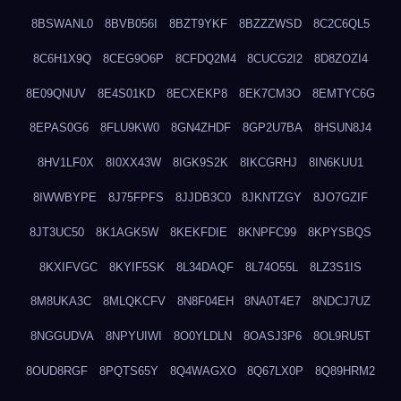
8BSWANL0
8BVB056I
8BZT9YKF
8BZZZWSD
8C2C6QL5
8C6H1X9Q
8CEG9O6P
8CFDQ2M4
8CUCG2I2
8D8ZOZI4
8E09QNUV
8E4S01KD
8ECXEKP8
8EK7CM3O
8EMTYC6G
8EPAS0G6
8FLU9KW0
8GN4ZHDF
8GP2U7BA
8HSUN8J4
8HV1LF0X
8I0XX43W
8IGK9S2K
8IKCGRHJ
8IN6KUU1
8IWWBYPE
8J75FPFS
8JJDB3C0
8JKNTZGY
8JO7GZIF
8JT3UC50
8K1AGK5W
8KEKFDIE
8KNPFC99
8KPYSBQS
8KXIFVGC
8KYIF5SK
8L34DAQF
8L74O55L
8LZ3S1IS
8M8UKA3C
8MLQKCFV
8N8F04EH
8NA0T4E7
8NDCJ7UZ
8NGGUDVA
8NPYUIWI
8O0YLDLN
8OASJ3P6
8OL9RU5T
8OUD8RGF
8PQTS65Y
8Q4WAGXO
8Q67LX0P
8Q89HRM2