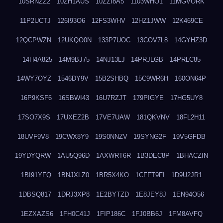
10SRNZZ2
10ZH1AUS
10ZZI8A5
1103WHO1
11MGVORK
11P2UCTJ
126I93O6
12FS3WHV
12HZ1JWW
12K469CE
12QCPWZN
12UKQO0N
133P7UOC
13COV7L8
14GYHZ3D
14H4A825
14M9BJ75
14NJ13LJ
14PRJLGB
14PRLC85
14WY7OYZ
1546DY9V
15B2SHBQ
15C9WR6H
160ON64P
16P9KSF6
16SBWI43
16U7RZJT
179PIGYE
17HG5UY8
17SO7X9S
17UXEZ2B
17VE7UAW
181QKVNV
18FL2H11
18UVF9V8
19CWX8Y9
19S0NNZV
19SYNG2F
19V5GFDB
19YDYQRW
1AU5Q96D
1AXWRT6R
1B3DEC8P
1BHACZIN
1BI91YFQ
1BNJXLZ0
1BR5X4KO
1CFFT9FI
1D9U2JR1
1DBSQ817
1DRJ3XP8
1E2BYTZD
1E8JEY8J
1EN94O56
1EZXAZS6
1FH0C41J
1FIP186C
1FJ0BB6J
1FM8AVFQ