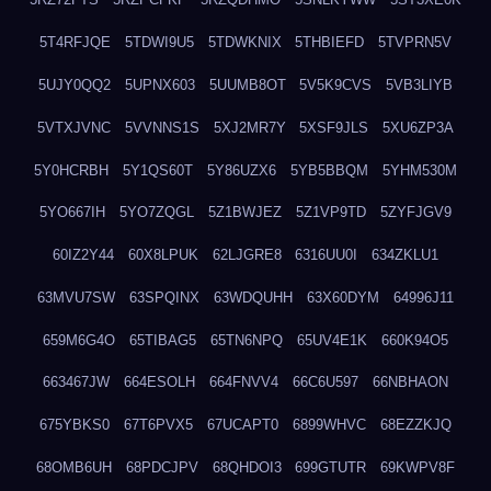
5T4RFJQE
5TDWI9U5
5TDWKNIX
5THBIEFD
5TVPRN5V
5UJY0QQ2
5UPNX603
5UUMB8OT
5V5K9CVS
5VB3LIYB
5VTXJVNC
5VVNNS1S
5XJ2MR7Y
5XSF9JLS
5XU6ZP3A
5Y0HCRBH
5Y1QS60T
5Y86UZX6
5YB5BBQM
5YHM530M
5YO667IH
5YO7ZQGL
5Z1BWJEZ
5Z1VP9TD
5ZYFJGV9
60IZ2Y44
60X8LPUK
62LJGRE8
6316UU0I
634ZKLU1
63MVU7SW
63SPQINX
63WDQUHH
63X60DYM
64996J11
659M6G4O
65TIBAG5
65TN6NPQ
65UV4E1K
660K94O5
663467JW
664ESOLH
664FNVV4
66C6U597
66NBHAON
675YBKS0
67T6PVX5
67UCAPT0
6899WHVC
68EZZKJQ
68OMB6UH
68PDCJPV
68QHDOI3
699GTUTR
69KWPV8F