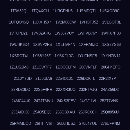
1T3A32QI
1TQ4XCLI
1URGFNU5
1USMDQTI
1USXOD9C
1UTQO46Q
1UXXH5X4
1V2M00OW
1VHOFJ5Z
1VLGOT3L
1VT6PD21
1VV8ZAHG
1W387VUY
1WFVB76Y
1WPX7P03
1WUHK6D4
1X9NP2FS
1XEHVF4N
1XFRA9ZO
1XS2YS68
1XSROT4L
1YS8YJ6Z
1YSKFL0G
1YUCNSFB
1YYN7W1J
1Z1US2M8
1ZLGWTF7
1ZOCGLFM
206VNFLF
20GH4EFO
2110Y7UD
21J9UIA6
2254Q10C
226DDKTL
22R2IX7P
22RDZ3DD
22S5F4PR
22XXR3UO
232PTAJG
24AZ56D2
24MC44U0
24TJTMVU
24XS3FEV
24YV1LVI
252T7VNK
253A0XC6
254O5EQJ
258OBXAU
25JR0XCH
25Q8956U
25RMMEOD
26HTTV6H
26L0HESZ
270L4YOL
276UFPNM