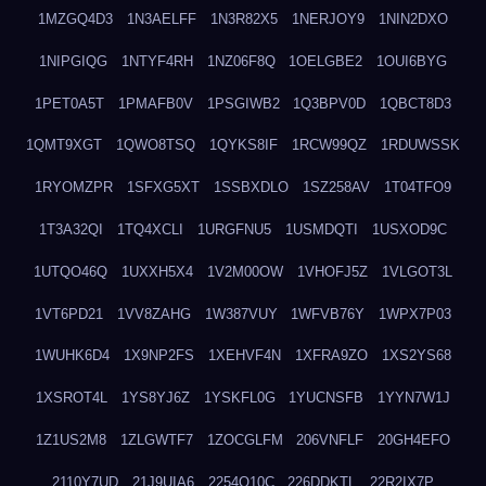
1MZGQ4D3
1N3AELFF
1N3R82X5
1NERJOY9
1NIN2DXO
1NIPGIQG
1NTYF4RH
1NZ06F8Q
1OELGBE2
1OUI6BYG
1PET0A5T
1PMAFB0V
1PSGIWB2
1Q3BPV0D
1QBCT8D3
1QMT9XGT
1QWO8TSQ
1QYKS8IF
1RCW99QZ
1RDUWSSK
1RYOMZPR
1SFXG5XT
1SSBXDLO
1SZ258AV
1T04TFO9
1T3A32QI
1TQ4XCLI
1URGFNU5
1USMDQTI
1USXOD9C
1UTQO46Q
1UXXH5X4
1V2M00OW
1VHOFJ5Z
1VLGOT3L
1VT6PD21
1VV8ZAHG
1W387VUY
1WFVB76Y
1WPX7P03
1WUHK6D4
1X9NP2FS
1XEHVF4N
1XFRA9ZO
1XS2YS68
1XSROT4L
1YS8YJ6Z
1YSKFL0G
1YUCNSFB
1YYN7W1J
1Z1US2M8
1ZLGWTF7
1ZOCGLFM
206VNFLF
20GH4EFO
2110Y7UD
21J9UIA6
2254Q10C
226DDKTL
22R2IX7P