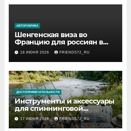
АВТОРУБРИКА
Шенгенская виза во
Францию для россиян в
2026 году: сроки от 3 дней
18 ИЮНЯ 2026
FRIENDS72_RU
и список необходимых
документов
ДОСТОПРИМЕЧАТЕЛЬНОСТИ
Инструменты и аксессуары
для спиннинговой
рыбалки: назначение и
17 ИЮНЯ 2026
FRIENDS72_RU
типы