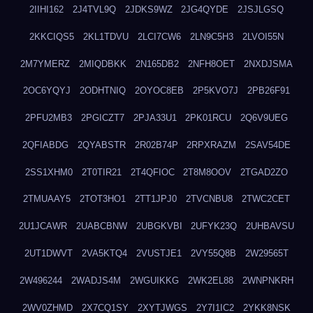
2IIHI162
2J4TVL9Q
2JDKS9WZ
2JG4QYDE
2JSJLGSQ
2KKCIQS5
2KL1TDVU
2LCI7CW6
2LN9C5H3
2LVOI55N
2M7YMERZ
2MIQDBKK
2N165DB2
2NFH8OET
2NXDJSMA
2OC6YQYJ
2ODHTNIQ
2OYOC8EB
2P5KVO7J
2PB26F91
2PFU2MB3
2PGICZT7
2PJA33U1
2PK01RCU
2Q6V9UEG
2QFIABDG
2QYABSTR
2R02B74P
2RPXRAZM
2SAV54DE
2SS1XHM0
2T0TIR21
2T4QFIOC
2T8M8OOV
2TGAD2ZO
2TMUAAY5
2TOT3HO1
2TT1JPJ0
2TVCNBU8
2TWC2CET
2U1JCAWR
2UABCBNW
2UBGKVBI
2UFYK23Q
2UHBAVSU
2UT1DWVT
2VA5KTQ4
2VUSTJE1
2VY55Q8B
2W29565T
2W496244
2WADJS4M
2WGUIKKG
2WK2EL88
2WNPNKRH
2WV0ZHMD
2X7CQ1SY
2XYTJWGS
2Y7I1IC2
2YKK8NSK