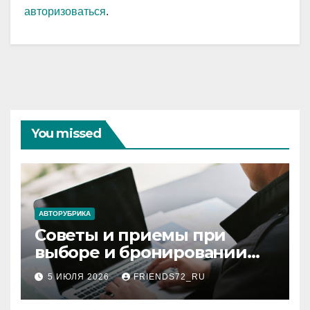
авторизоваться
.
You missed
АВТОРУБРИКА
Советы и приемы при
выборе и бронировании
авиабилетов
5 ИЮЛЯ 2026
FRIENDS72_RU