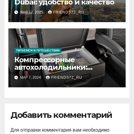
Dubai: удобство и качество
ЯНВ 12, 2025
FRIENDS72_RU
ПИТАЕМСЯ В ПУТЕШЕСТВИИ
Компрессорные
автохолодильники:
комфортная свежесть в
МАР 7, 2024
FRIENDS72_RU
дороге
Добавить комментарий
Для отправки комментария вам необходимо