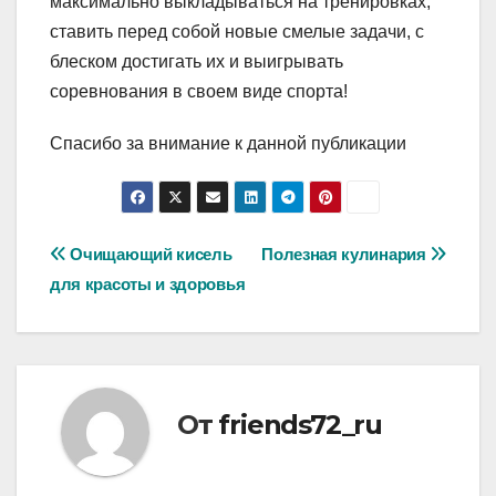
максимально выкладываться на тренировках,
ставить перед собой новые смелые задачи, с
блеском достигать их и выигрывать
соревнования в своем виде спорта!
Спасибо за внимание к данной публикации
Навигация
Очищающий кисель
Полезная кулинария
для красоты и здоровья
по
записям
От
friends72_ru