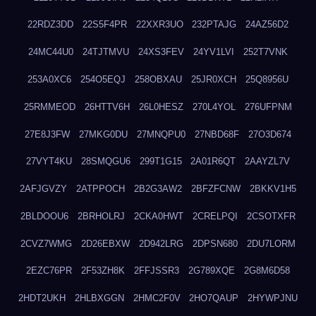
22RDZ3DD
22S5F4PR
22XXR3UO
232PTAJG
24AZ56D2
24MC44U0
24TJTMVU
24XS3FEV
24YV1LVI
252T7VNK
253A0XC6
254O5EQJ
258OBXAU
25JR0XCH
25Q8956U
25RMMEOD
26HTTV6H
26L0HESZ
270L4YOL
276UFPNM
27E8J3FW
27MKG0DU
27MNQPU0
27NBD68F
27O3D674
27VYT4KU
28SMQGU6
299T1G15
2A01R6QT
2AAYZL7V
2AFJGVZY
2ATPPOCH
2B2G3AW2
2BFZFCNW
2BKKV1H5
2BLDOOU6
2BRHOLRJ
2CKA0HWT
2CRELPQI
2CSOTXFR
2CVZ7WMG
2D26EBXW
2D942LRG
2DPSN680
2DU7LORM
2EZC76PR
2F53ZH8K
2FFJSSR3
2G789XQE
2G8M6D58
2HDT2UKH
2HLBXGGN
2HMC2F0V
2HO7QAUP
2HYWPJNU