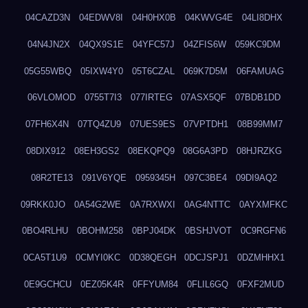
04CAZD3N
04EDWV8I
04H0HX0B
04KWVG4E
04LI8DHX
04N4JN2X
04QX9S1E
04YFC57J
04ZFIS6W
059KC9DM
05G55WBQ
05IXW4Y0
05T6CZAL
069K7D5M
06FAMUAG
06VLOMOD
0755T7I3
077IRTEG
07ASX5QF
07BDB1DD
07FH6X4N
07TQ4ZU9
07UES9ES
07VPTDH1
08B99MM7
08DIX912
08EH3GS2
08EKQPQ9
08G6A3PD
08HJRZKG
08R2TE13
091V6YQE
0959345H
097C3BE4
09DI9AQ2
09RKK0JO
0A54G2WE
0A7RXWXI
0AG4NTTC
0AYXMFKC
0BO4RLHU
0BOHM258
0BPJ04DK
0BSHJVOT
0C9RGFN6
0CA5T1U9
0CMYI0KC
0D38QEGH
0DCJSPJ1
0DZMHHX1
0E9GCHCU
0EZ05K4R
0FFYUM84
0FLIL6GQ
0FXF2MUD