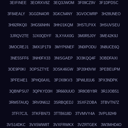
3EIFINEE
3EORXV8Z
3EQ3JWOM
3F09CZ9V
3F1DPDSC
3F84EALY
3GGDN4OR
3GKCN4NY
3GVOCWRP
3H28UNEO
3H92RKQ0
3HG56NHN
3HHJ1KQM
3HSTLPXX
3HSUVSEU
3JRQV2TE
3JX0QDYF
3LXYAX0G
3M0R5J0Y
3ME42K9J
3MOCREJ1
3MX1P1T9
3MYP6NEF
3N0IPODU
3N8UCE6Q
3NE5SFF6
3NH0FX33
3NISGAEP
3O3KQQ4F
3OBDFAXI
3OE9P0KI
3OPSZTYE
3OSK46GW
3P20H0VW
3PEBEUPM
3PFEI4E1
3PHQ0AXL
3PJX8KV3
3PWL81U6
3PX3NDPK
3QBNPSU7
3QPKYD3H
3R660UUO
3R8OBY8R
3RJJOB51
3RM5TAUQ
3RV0N612
3SRBQEDJ
3SXFZOBA
3TBVTN7Z
3TFI7CJL
3TKFBN73
3TTB618D
3TVMVY4A
3VPL82H9
3VS14DKC
3VX5WW8T
3VXFRWKX
3VZRTGEK
3W3MHD4O