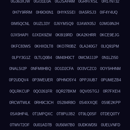
0G363XJW
0GI31E0A
0GJSAH4M
0GRH7XSL
0H17NT32
0H7Y9RRM
0H9OI0N1
0HYK5SEI
0IA5RSJ3
0IF4Y4UQ
0IM5QCNL
0IUZL33Y
0J6YMSQ9
0JAWX05J
0JMG9NJH
0JX5HAPI
0JXDX9ZM
0K8I19RD
0KA2KHRR
0KCE9EJG
0KFC83WS
0KHXDLT8
0KO7R0BZ
0LA240G7
0LIQ91PM
0LPY3G1Z
0LTLQ0B4
0M40H0CT
0MCMJJJP
0N1LZI50
0NALSI2P
0NFM8HBQ
0O1D2CFA
0O3VCZC0
0OY5HHNM
0P2UDQV4
0P3WEUER
0PHNO5Y4
0PPJIUB7
0PUMEZB4
0QLRKCUP
0QO261FR
0QR27BKM
0QV0STGJ
0R7FXEI4
0RCWTWLK
0RH9C3CH
0S284R8O
0S4IXXQE
0S9E2KPP
0SA9HP4L
0T1MPQXC
0T8PUJB2
0T9LQ0SF
0TDEQ0TY
0TWV72OF
0U01AD7B
0U56W7B0
0UDKWD5I
0UELVNFD