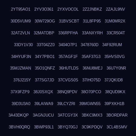
2YT95AO1
2YV3O361
2YXVOCOL
2Z2JNBKZ
2ZAJL9NV
30D5VUM9
30W729OG
31BVSCBT
31L8FP95
31M0MR2X
32AT2VLN
32MATDBP
336RPFHA
33ANXYRH
33CR504T
33DY1V30
33T04ZZ0
3404O7P1
3478760D
34F92RUM
34HYUF3N
34Y7PBO1
357AGF1F
35AF37G3
35HVS0VG
35MJZMAN
35O1QNFZ
36HUTLDS
36NU8MEJ
36U7Y0NR
376J215Y
377SG7JD
37CVGS0S
37IHO75D
37JQKID8
37X9FZP9
38J0SXQX
38NQ9PDV
38O70PCO
38QUD9KX
39D3U3A0
39LAIWA9
39LCYZRI
39MGWN55
39PXKH1B
3A43DKQP
3AGNJUCU
3ATCGY3X
3BKC9MX3
3BORDPAR
3BVH0QRQ
3BWP93L1
3BYQ70GJ
3C9KPDQV
3CL4BSMV