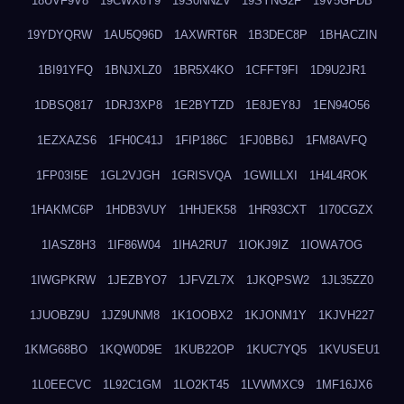
18UVF9V8
19CWX8Y9
19S0NNZV
19SYNG2F
19V5GFDB
19YDYQRW
1AU5Q96D
1AXWRT6R
1B3DEC8P
1BHACZIN
1BI91YFQ
1BNJXLZ0
1BR5X4KO
1CFFT9FI
1D9U2JR1
1DBSQ817
1DRJ3XP8
1E2BYTZD
1E8JEY8J
1EN94O56
1EZXAZS6
1FH0C41J
1FIP186C
1FJ0BB6J
1FM8AVFQ
1FP03I5E
1GL2VJGH
1GRISVQA
1GWILLXI
1H4L4ROK
1HAKMC6P
1HDB3VUY
1HHJEK58
1HR93CXT
1I70CGZX
1IASZ8H3
1IF86W04
1IHA2RU7
1IOKJ9IZ
1IOWA7OG
1IWGPKRW
1JEZBYO7
1JFVZL7X
1JKQPSW2
1JL35ZZ0
1JUOBZ9U
1JZ9UNM8
1K1OOBX2
1KJONM1Y
1KJVH227
1KMG68BO
1KQW0D9E
1KUB22OP
1KUC7YQ5
1KVUSEU1
1L0EECVC
1L92C1GM
1LO2KT45
1LVWMXC9
1MF16JX6