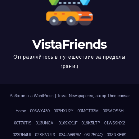
VistaFriends
Отправляйтесь в путешествие за пределы
границ
Работает на WordPress
|
Тема: Newspaperex, автор
Themeansar
Home
006WY430
007HXU2Y
00MGT33M
00SAOS5H
00T70TIS
013UNCAI
0169XX1F
019K5LTP
01WS9NX2
023RN4UI
02SKVUL3
034UW6PW
03L7504Q
03ZRKE69