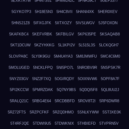
5EXK7A7W
5F447S51
5FMM242C
5FNR39CT
5GEF3377
5GYKO7P3
5H18E5N3
5H4C8VII
5HANI4XK
5HER0XEV
5HNS21Z8
5IFXGJFK
5IITXOZY
5IVSLWGV
5J5FOXDN
5KAFKBC4
5KEFVRBK
5KFBILGV
5KP635PE
5KSAQAB8
5KT1DCUW
5KZYHXKG
5L1KPI2V
5L515L3S
5LCKQGH7
5LOVPA8C
5LY0K9GU
5M4U4YA3
5M8JMWFU
5MC4C6M0
5MOLUGED
5NCKLFPQ
5NI5PO7L
5NROBV9R
5NSPSK7R
5NYZ03GV
5NZ2F7XQ
5OGIRQDY
5OIXNVW6
5OPF8A7F
5PI2KCCW
5PMRZDAK
5Q7NY9BS
5QDQI5F8
5QL8UU2J
5RALQ21C
5RBG4E64
5RCDBBFD
5ROV8T2I
5RP6DWR8
5RZ72FTS
5RZPCFKF
5RZQDHMO
5SNLKYWW
5ST3XE0K
5T4RFJQE
5TDWI9U5
5TDWKNIX
5THBIEFD
5TVPRN5V