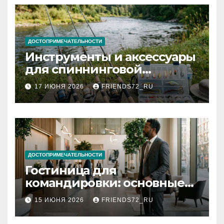
ДОСТОПРИМЕЧАТЕЛЬНОСТИ
Инструменты и аксессуары
для спиннинговой
рыбалки: назначение и
17 ИЮНЯ 2026
FRIENDS72_RU
типы
ДОСТОПРИМЕЧАТЕЛЬНОСТИ
Гостиница для
командировки: основные
критерии выбора
15 ИЮНЯ 2026
FRIENDS72_RU