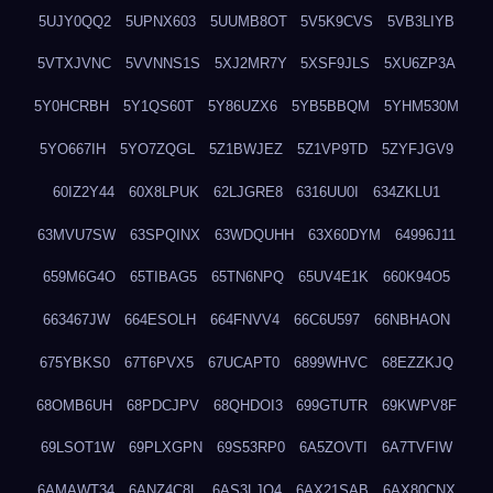
5UJY0QQ2
5UPNX603
5UUMB8OT
5V5K9CVS
5VB3LIYB
5VTXJVNC
5VVNNS1S
5XJ2MR7Y
5XSF9JLS
5XU6ZP3A
5Y0HCRBH
5Y1QS60T
5Y86UZX6
5YB5BBQM
5YHM530M
5YO667IH
5YO7ZQGL
5Z1BWJEZ
5Z1VP9TD
5ZYFJGV9
60IZ2Y44
60X8LPUK
62LJGRE8
6316UU0I
634ZKLU1
63MVU7SW
63SPQINX
63WDQUHH
63X60DYM
64996J11
659M6G4O
65TIBAG5
65TN6NPQ
65UV4E1K
660K94O5
663467JW
664ESOLH
664FNVV4
66C6U597
66NBHAON
675YBKS0
67T6PVX5
67UCAPT0
6899WHVC
68EZZKJQ
68OMB6UH
68PDCJPV
68QHDOI3
699GTUTR
69KWPV8F
69LSOT1W
69PLXGPN
69S53RP0
6A5ZOVTI
6A7TVFIW
6AMAWT34
6ANZ4C8L
6AS3LJQ4
6AX21SAB
6AX80CNX