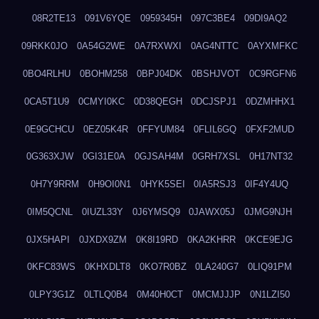
08R2TE13
091V6YQE
0959345H
097C3BE4
09DI9AQ2
09RKK0JO
0A54G2WE
0A7RXWXI
0AG4NTTC
0AYXMFKC
0BO4RLHU
0BOHM258
0BPJ04DK
0BSHJVOT
0C9RGFN6
0CA5T1U9
0CMYI0KC
0D38QEGH
0DCJSPJ1
0DZMHHX1
0E9GCHCU
0EZ05K4R
0FFYUM84
0FLIL6GQ
0FXF2MUD
0G363XJW
0GI31E0A
0GJSAH4M
0GRH7XSL
0H17NT32
0H7Y9RRM
0H9OI0N1
0HYK5SEI
0IA5RSJ3
0IF4Y4UQ
0IM5QCNL
0IUZL33Y
0J6YMSQ9
0JAWX05J
0JMG9NJH
0JX5HAPI
0JXDX9ZM
0K8I19RD
0KA2KHRR
0KCE9EJG
0KFC83WS
0KHXDLT8
0KO7R0BZ
0LA240G7
0LIQ91PM
0LPY3G1Z
0LTLQ0B4
0M40H0CT
0MCMJJJP
0N1LZI50