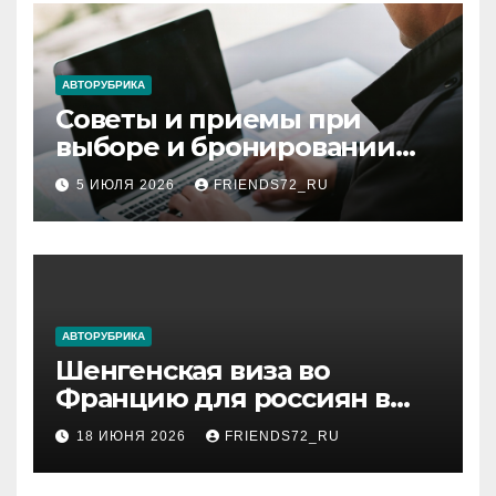
АВТОРУБРИКА
Советы и приемы при
выборе и бронировании
авиабилетов
5 ИЮЛЯ 2026
FRIENDS72_RU
АВТОРУБРИКА
Шенгенская виза во
Францию для россиян в
2026 году: сроки от 3 дней
18 ИЮНЯ 2026
FRIENDS72_RU
и список необходимых
документов