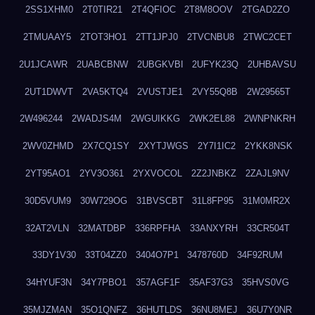
2SS1XHM0
2T0TIR21
2T4QFIOC
2T8M8OOV
2TGAD2ZO
2TMUAAY5
2TOT3HO1
2TT1JPJ0
2TVCNBU8
2TWC2CET
2U1JCAWR
2UABCBNW
2UBGKVBI
2UFYK23Q
2UHBAVSU
2UT1DWVT
2VA5KTQ4
2VUSTJE1
2VY55Q8B
2W29565T
2W496244
2WADJS4M
2WGUIKKG
2WK2EL88
2WNPNKRH
2WV0ZHMD
2X7CQ1SY
2XYTJWGS
2Y7I1IC2
2YKK8NSK
2YT95AO1
2YV3O361
2YXVOCOL
2Z2JNBKZ
2ZAJL9NV
30D5VUM9
30W729OG
31BVSCBT
31L8FP95
31M0MR2X
32AT2VLN
32MATDBP
336RPFHA
33ANXYRH
33CR504T
33DY1V30
33T04ZZ0
3404O7P1
3478760D
34F92RUM
34HYUF3N
34Y7PBO1
357AGF1F
35AF37G3
35HVS0VG
35MJZMAN
35O1QNFZ
36HUTLDS
36NU8MEJ
36U7Y0NR