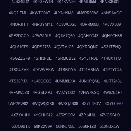
4JS349D2
4K2GFW1N
4K4KVN36
4KML855I
4KNS3G0Y
4KQJIFMI
4KWTO3AT
4LXNH9M8
4M8RR8DW
4NNSAVOG
4NOFJHTI
4NRBYMY1
4O9WC0SL
4ORR508B
4P5VX889
4PE2DGG9
4PW810LS
4Q1M7Q60
4QAHYG43
4QHYCH8B
4QL610TS
4QRSJ753
4QVTMIC5
4QXRDQN7
4S31TENQ
4SGZZGF9
4SHI3FUE
4SRMCB32
4SYJTR01
4T4UXTTO
4T8GUZVK
4TAWVEKW
4TBBI1Y5
4TJ1ASNW
4TPTYC45
4TSJ6PJX
4U48QGQ2
4UMM8LXA
4UNHPQM1
4URT243L
4VFMWJZ0
4VGSLXPJ
4VJZYO02
4VNW7KSQ
4W6ZE1F7
4WP2PW82
4WQWQXX8
4WXQZN38
4X7TT8GV
4XYOT662
4XZYAUHI
4YQHH612
4Z52SO0V
4ZP14UIL
4ZVGSBH0
50JO9B1K
50KZ2V9P
50NNJN5E
50S8F1Z0
510NBX1W