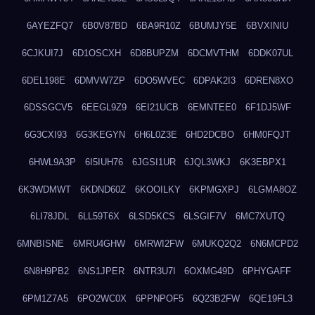
6AYEZFQ7
6B0V87BD
6BA9R10Z
6BUMJY5E
6BVXINIU
6CJKUI7J
6D1OSCXH
6D8BUPZM
6DCMVTHM
6DDK07UL
6DEL198E
6DMVW7ZP
6DO5WVEC
6DPAK2I3
6DREN8XO
6DSSGCV5
6EEGL9Z9
6EI21UCB
6EMNTEE0
6F1DJ5WF
6G3CXI93
6G3KEGYN
6H6L0Z3E
6HD2DCBO
6HM0FQJT
6HWL9A3P
6I5IUH76
6JGSI1UR
6JQL3WKJ
6K3EBPX1
6K3WDMWT
6KDND60Z
6KOOILKY
6KPMGXPJ
6LGMA8OZ
6LI78JDL
6LL59T6X
6LSD5KCS
6LSGIF7V
6MC7XUTQ
6MNBISNE
6MRU4GHW
6MRWI2FW
6MUKQ2Q2
6N6MCPD2
6N8H9PB2
6NS1JPER
6NTR3U7I
6OXMG49D
6PHYGAFF
6PM1Z7A5
6PO2WC0X
6PPNPOF5
6Q23B2FW
6QE19FL3