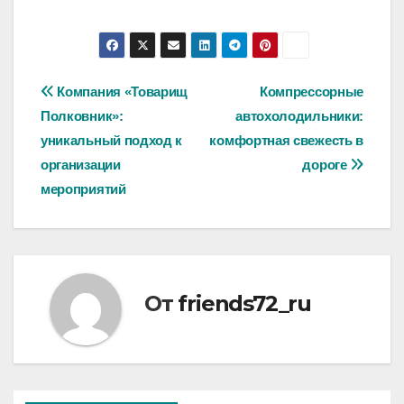
Навигация
Компания «Товарищ
Компрессорные
Полковник»:
автохолодильники:
по
уникальный подход к
комфортная свежесть в
записям
организации
дороге
мероприятий
От
friends72_ru