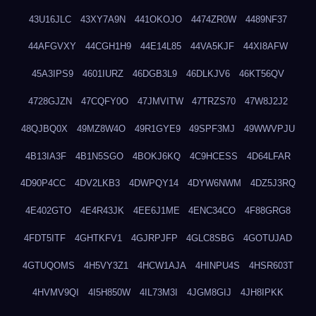
43U16JLC
43XY7A9N
441OKOJO
4474ZR0W
4489NF37
44AFGVXY
44CGH1H9
44E14L85
44VA5KJF
44XI8AFW
45A3IPS9
4601IURZ
46DGB3L9
46DLKJV6
46KT56QV
4728GJZN
47CQFY0O
47JMVITW
47TRZS70
47W8J2J2
48QJBQ0X
49MZ8W4O
49R1GYE9
49SPF3MJ
49WWVPJU
4B13IA3F
4B1N5SGO
4BOKJ6KQ
4C9HCESS
4D64LFAR
4D90P4CC
4DV2LKB3
4DWPQY14
4DYW6NWM
4DZ5J3RQ
4E402GTO
4E4R43JK
4EE6J1ME
4ENC34CO
4F88GRG8
4FDT5ITF
4GHTKFV1
4GJRPJFP
4GLC8SBG
4GOTUJAD
4GTUQOMS
4H5VY3Z1
4HCW1AJA
4HINPU4S
4HSR603T
4HVMV9QI
4I5H850W
4IL73M3I
4JGM8GIJ
4JH8IPKK