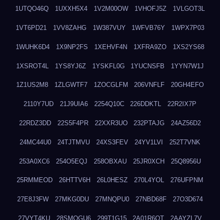
1UTQO46Q
1UXXH5X4
1V2M00OW
1VHOFJ5Z
1VLGOT3L
1VT6PD21
1VV8ZAHG
1W387VUY
1WFVB76Y
1WPX7P03
1WUHK6D4
1X9NP2FS
1XEHVF4N
1XFRA9ZO
1XS2YS68
1XSROT4L
1YS8YJ6Z
1YSKFL0G
1YUCNSFB
1YYN7W1J
1Z1US2M8
1ZLGWTF7
1ZOCGLFM
206VNFLF
20GH4EFO
2110Y7UD
21J9UIA6
2254Q10C
226DDKTL
22R2IX7P
22RDZ3DD
22S5F4PR
22XXR3UO
232PTAJG
24AZ56D2
24MC44U0
24TJTMVU
24XS3FEV
24YV1LVI
252T7VNK
253A0XC6
254O5EQJ
258OBXAU
25JR0XCH
25Q8956U
25RMMEOD
26HTTV6H
26L0HESZ
270L4YOL
276UFPNM
27E8J3FW
27MKG0DU
27MNQPU0
27NBD68F
27O3D674
27VYT4KU
28SMQGU6
299T1G15
2A01R6QT
2AAYZL7V