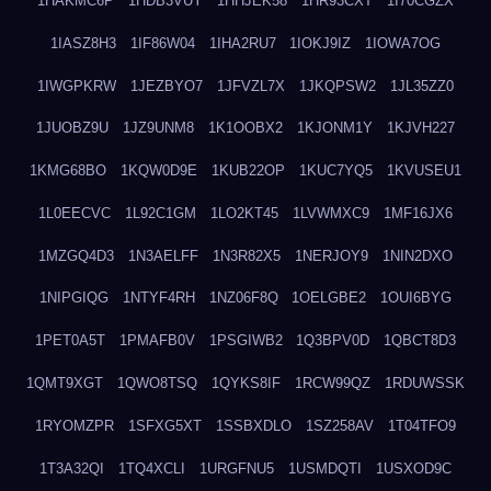
1HAKMC6P
1HDB3VUY
1HHJEK58
1HR93CXT
1I70CGZX
1IASZ8H3
1IF86W04
1IHA2RU7
1IOKJ9IZ
1IOWA7OG
1IWGPKRW
1JEZBYO7
1JFVZL7X
1JKQPSW2
1JL35ZZ0
1JUOBZ9U
1JZ9UNM8
1K1OOBX2
1KJONM1Y
1KJVH227
1KMG68BO
1KQW0D9E
1KUB22OP
1KUC7YQ5
1KVUSEU1
1L0EECVC
1L92C1GM
1LO2KT45
1LVWMXC9
1MF16JX6
1MZGQ4D3
1N3AELFF
1N3R82X5
1NERJOY9
1NIN2DXO
1NIPGIQG
1NTYF4RH
1NZ06F8Q
1OELGBE2
1OUI6BYG
1PET0A5T
1PMAFB0V
1PSGIWB2
1Q3BPV0D
1QBCT8D3
1QMT9XGT
1QWO8TSQ
1QYKS8IF
1RCW99QZ
1RDUWSSK
1RYOMZPR
1SFXG5XT
1SSBXDLO
1SZ258AV
1T04TFO9
1T3A32QI
1TQ4XCLI
1URGFNU5
1USMDQTI
1USXOD9C