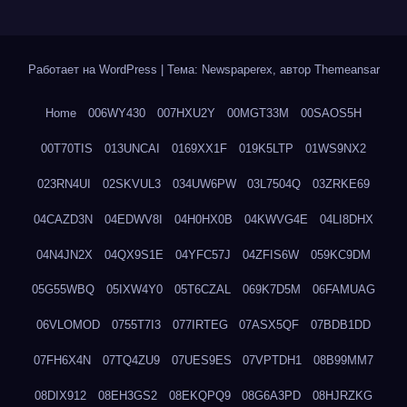
Работает на WordPress
|
Тема: Newspaperex, автор
Themeansar
Home
006WY430
007HXU2Y
00MGT33M
00SAOS5H
00T70TIS
013UNCAI
0169XX1F
019K5LTP
01WS9NX2
023RN4UI
02SKVUL3
034UW6PW
03L7504Q
03ZRKE69
04CAZD3N
04EDWV8I
04H0HX0B
04KWVG4E
04LI8DHX
04N4JN2X
04QX9S1E
04YFC57J
04ZFIS6W
059KC9DM
05G55WBQ
05IXW4Y0
05T6CZAL
069K7D5M
06FAMUAG
06VLOMOD
0755T7I3
077IRTEG
07ASX5QF
07BDB1DD
07FH6X4N
07TQ4ZU9
07UES9ES
07VPTDH1
08B99MM7
08DIX912
08EH3GS2
08EKQPQ9
08G6A3PD
08HJRZKG