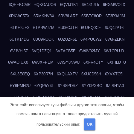
6QEEKCMR
6QKOAUOS
6QVIJ1K1
6R431JL5
6RGMWOLX
6RKWC57X
6RMKNV3X
6RV8LARZ
6SBTC8OR
6T3R3AJM
6TKE2JE3
6TPRWJZM
6U06OJTH
6UJEQ0CF
6UQ42P16
6UTK14DG
6UU9ROQK
6UZUZF6L
6V4POCW2
6V6FZLKN
6VJVHI57
6VQ1DZQ1
6VZACB5E
6W0V02MY
6W1CRLU0
6WAOIUX0
6WJXFPEM
6WSY8NWU
6XFR4OTY
6XIHLDTU
6XL3E0EQ
6XP30R7N
6XQUAXFV
6XUCD56H
6XVXTC5I
6Y6PMH2U
6YQP5Y4L
6YR8PDRZ
6YY0PXBC
6ZISH1A0
6ZT4UC5F
6ZYCUFVQ
70T7NVVN
70V1YKH3
711BHOSD
Этот сайт использует куки-файлы и другие технологии, чтобы
713M5IHY
718NNXY2
71H5RDOO
71UQJY58
725P81XE
помочь вам в навигации, а также предоставить лучший
727P972L
72FW37AL
73CXZZM4
73IDZEWO
73UTNHIP
пользовательский опыт.
OK
73VKAF4E
740HGIUK
745ACL1O
74DPJX4S
74DVDXRM