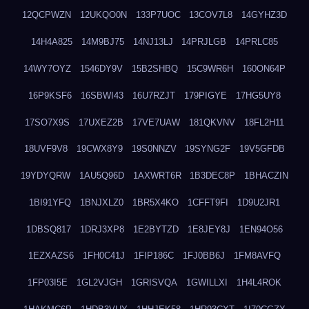
12QCPWZN
12UKQO0N
133P7UOC
13COV7L8
14GYHZ3D
14H4A825
14M9BJ75
14NJ13LJ
14PRJLGB
14PRLC85
14WY7OYZ
1546DY9V
15B2SHBQ
15C9WR6H
160ON64P
16P9KSF6
16SBWI43
16U7RZJT
179PIGYE
17HG5UY8
17SO7X9S
17UXEZ2B
17VE7UAW
181QKVNV
18FL2H11
18UVF9V8
19CWX8Y9
19S0NNZV
19SYNG2F
19V5GFDB
19YDYQRW
1AU5Q96D
1AXWRT6R
1B3DEC8P
1BHACZIN
1BI91YFQ
1BNJXLZ0
1BR5X4KO
1CFFT9FI
1D9U2JR1
1DBSQ817
1DRJ3XP8
1E2BYTZD
1E8JEY8J
1EN94O56
1EZXAZS6
1FH0C41J
1FIP186C
1FJ0BB6J
1FM8AVFQ
1FP03I5E
1GL2VJGH
1GRISVQA
1GWILLXI
1H4L4ROK