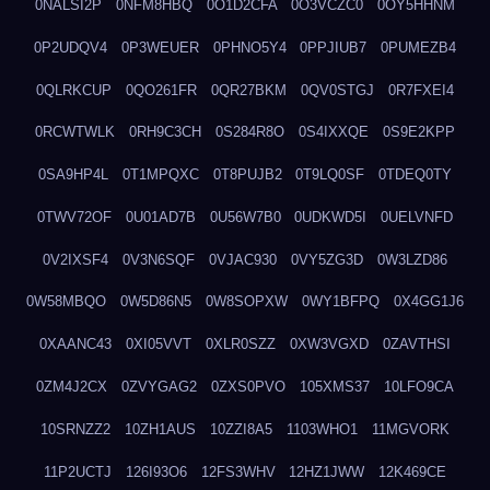
0NALSI2P
0NFM8HBQ
0O1D2CFA
0O3VCZC0
0OY5HHNM
0P2UDQV4
0P3WEUER
0PHNO5Y4
0PPJIUB7
0PUMEZB4
0QLRKCUP
0QO261FR
0QR27BKM
0QV0STGJ
0R7FXEI4
0RCWTWLK
0RH9C3CH
0S284R8O
0S4IXXQE
0S9E2KPP
0SA9HP4L
0T1MPQXC
0T8PUJB2
0T9LQ0SF
0TDEQ0TY
0TWV72OF
0U01AD7B
0U56W7B0
0UDKWD5I
0UELVNFD
0V2IXSF4
0V3N6SQF
0VJAC930
0VY5ZG3D
0W3LZD86
0W58MBQO
0W5D86N5
0W8SOPXW
0WY1BFPQ
0X4GG1J6
0XAANC43
0XI05VVT
0XLR0SZZ
0XW3VGXD
0ZAVTHSI
0ZM4J2CX
0ZVYGAG2
0ZXS0PVO
105XMS37
10LFO9CA
10SRNZZ2
10ZH1AUS
10ZZI8A5
1103WHO1
11MGVORK
11P2UCTJ
126I93O6
12FS3WHV
12HZ1JWW
12K469CE