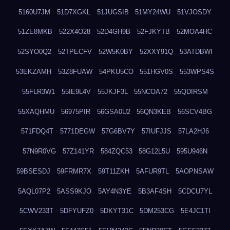
5160U7JM
51D7XGKL
51JUGSIB
51MY24WU
51VJOSDY
51ZE8MKB
522X4O28
52D4GH9B
52FJKYTB
52MOA4HC
52SYO0Q2
52TPECFV
52W5K0BY
52XXY91Q
53ATDBWI
53EKZAMH
53Z8FUAW
54PKU5CO
551HGV0S
553WPS4S
55FLR3W1
55IE9L4V
55JKJF3L
55NCOA72
55QDIRSM
55XAQHMU
56975PIR
56GSA0U2
56QN3KEB
56SCV4BG
571FDQ4T
5771DEGW
57G6BV7Y
57IUFJJS
57LA2HJ6
57N9R0VG
57Z141YR
584ZQC53
58G12L5U
595U946N
59BSESDJ
59FRMR7X
59T11ZKH
5AFUR9TL
5AOPNSAW
5AQL07P2
5ASS9KJO
5AY4N3YE
5B3AF4SH
5CDCU7YL
5CWV233T
5DFYUFZ0
5DKYT31C
5DM253CG
5E4JC1TI