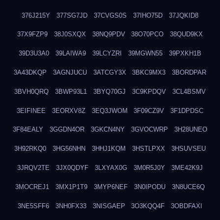
376J215Y
377SG7JD
37CVGS0S
37IHO75D
37JQKID8
37X9FZP9
38J0SXQX
38NQ9PDV
38O70PCO
38QUD9KX
39D3U3A0
39LAIWA9
39LCYZRI
39MGWN55
39PXKH1B
3A43DKQP
3AGNJUCU
3ATCGY3X
3BKC9MX3
3BORDPAR
3BVH0QRQ
3BWP93L1
3BYQ70GJ
3C9KPDQV
3CL4BSMV
3EIFINEE
3EORXV8Z
3EQ3JWOM
3F09CZ9V
3F1DPDSC
3F84EALY
3GGDN4OR
3GKCN4NY
3GVOCWRP
3H28UNEO
3H92RKQ0
3HG56NHN
3HHJ1KQM
3HSTLPXX
3HSUVSEU
3JRQV2TE
3JX0QDYF
3LXYAX0G
3M0R5J0Y
3ME42K9J
3MOCREJ1
3MX1P1T9
3MYP6NEF
3N0IPODU
3N8UCE6Q
3NE5SFF6
3NH0FX33
3NISGAEP
3O3KQQ4F
3OBDFAXI