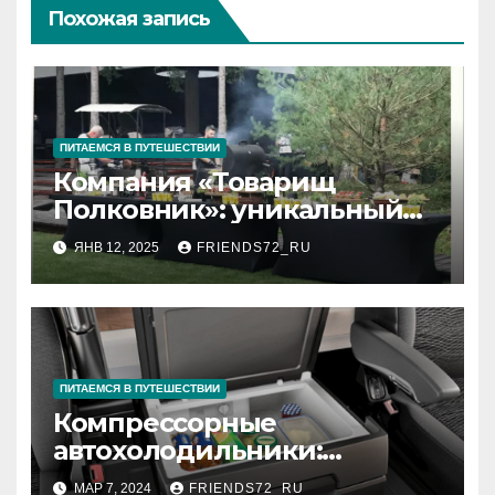
Похожая запись
ПИТАЕМСЯ В ПУТЕШЕСТВИИ
Компания «Товарищ
Полковник»: уникальный
подход к организации
ЯНВ 12, 2025
FRIENDS72_RU
мероприятий
ПИТАЕМСЯ В ПУТЕШЕСТВИИ
Компрессорные
автохолодильники:
комфортная свежесть в
МАР 7, 2024
FRIENDS72_RU