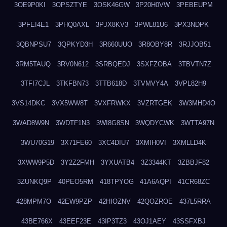
3OE9P0KI
3OPSZTYE
3OSK46GW
3P20H0VW
3PEBEUPM
3PFEI4E1
3PHQ0AXL
3PJX8KV3
3PWL81U6
3PX3NDPK
3QBNPSU7
3QPKYD3H
3R660UUO
3R8OBY8R
3RJJOB51
3RM5TAUQ
3RV0N612
3SRBQEDJ
3SXFZOBA
3TBVTN7Z
3TFI7CJL
3TKFBN73
3TTB618D
3TVMVY4A
3VPL82H9
3VS14DKC
3VX5WW8T
3VXFRWKX
3VZRTGEK
3W3MHD4O
3WAD8W9N
3WDTF1N3
3WI8G8SN
3WQDYCWK
3WTTA97N
3WU70G19
3X71FE60
3XC4DIU7
3XMIH0VI
3XMLLD4K
3XWW9P5D
3Y2Z2FMH
3YXUATB4
3Z3344KT
3ZBBJF82
3ZUNKQ9P
40PEO5RM
418TPYOG
41A6AQPI
41CR68ZC
428MPM7O
42EW9PZP
42HIOZNV
42QOZROE
437L5RRA
43BE766X
43EEF23E
43IP3TZ3
43OJ1AEY
43SSFXBJ