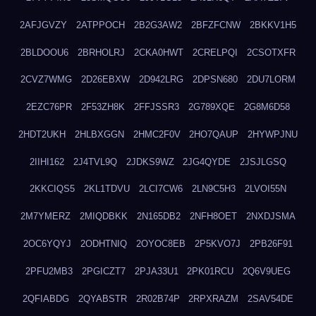
2AFJGVZY
2ATPPOCH
2B2G3AW2
2BFZFCNW
2BKKV1H5
2BLDOOU6
2BRHOLRJ
2CKA0HWT
2CRELPQI
2CSOTXFR
2CVZ7WMG
2D26EBXW
2D942LRG
2DPSN680
2DU7LORM
2EZC76PR
2F53ZH8K
2FFJSSR3
2G789XQE
2G8M6D58
2HDT2UKH
2HLBXGGN
2HMC2F0V
2HO7QAUP
2HYWPJNU
2IIHI162
2J4TVL9Q
2JDKS9WZ
2JG4QYDE
2JSJLGSQ
2KKCIQS5
2KL1TDVU
2LCI7CW6
2LN9C5H3
2LVOI55N
2M7YMERZ
2MIQDBKK
2N165DB2
2NFH8OET
2NXDJSMA
2OC6YQYJ
2ODHTNIQ
2OYOC8EB
2P5KVO7J
2PB26F91
2PFU2MB3
2PGICZT7
2PJA33U1
2PK01RCU
2Q6V9UEG
2QFIABDG
2QYABSTR
2R02B74P
2RPXRAZM
2SAV54DE