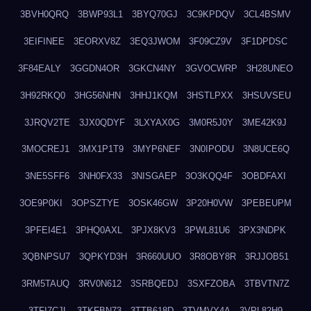
3BVH0QRQ
3BWP93L1
3BYQ70GJ
3C9KPDQV
3CL4BSMV
3EIFINEE
3EORXV8Z
3EQ3JWOM
3F09CZ9V
3F1DPDSC
3F84EALY
3GGDN4OR
3GKCN4NY
3GVOCWRP
3H28UNEO
3H92RKQ0
3HG56NHN
3HHJ1KQM
3HSTLPXX
3HSUVSEU
3JRQV2TE
3JX0QDYF
3LXYAX0G
3M0R5J0Y
3ME42K9J
3MOCREJ1
3MX1P1T9
3MYP6NEF
3N0IPODU
3N8UCE6Q
3NE5SFF6
3NH0FX33
3NISGAEP
3O3KQQ4F
3OBDFAXI
3OE9P0KI
3OPSZTYE
3OSK46GW
3P20H0VW
3PEBEUPM
3PFEI4E1
3PHQ0AXL
3PJX8KV3
3PWL81U6
3PX3NDPK
3QBNPSU7
3QPKYD3H
3R660UUO
3R8OBY8R
3RJJOB51
3RM5TAUQ
3RV0N612
3SRBQEDJ
3SXFZOBA
3TBVTN7Z
3TFI7CJL
3TKFBN73
3TTB618D
3TVMVY4A
3VPL82H9