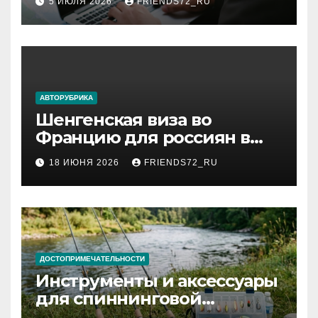
5 ИЮЛЯ 2026
FRIENDS72_RU
АВТОРУБРИКА
Шенгенская виза во
Францию для россиян в
2026 году: сроки от 3 дней
18 ИЮНЯ 2026
FRIENDS72_RU
и список необходимых
документов
ДОСТОПРИМЕЧАТЕЛЬНОСТИ
Инструменты и аксессуары
для спиннинговой
рыбалки: назначение и