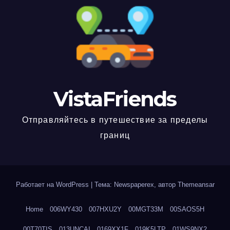
VistaFriends
Отправляйтесь в путешествие за пределы
границ
Работает на WordPress
|
Тема: Newspaperex, автор
Themeansar
Home
006WY430
007HXU2Y
00MGT33M
00SAOS5H
00T70TIS
013UNCAI
0169XX1F
019K5LTP
01WS9NX2