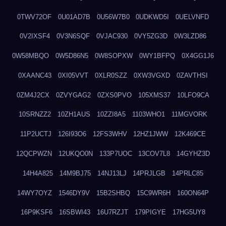
0TWV72OF
0U01AD7B
0U56W7B0
0UDKWD5I
0UELVNFD
0V2IXSF4
0V3N6SQF
0VJAC930
0VY5ZG3D
0W3LZD86
0W58MBQO
0W5D86N5
0W8SOPXW
0WY1BFPQ
0X4GG1J6
0XAANC43
0XI05VVT
0XLR0SZZ
0XW3VGXD
0ZAVTHSI
0ZM4J2CX
0ZVYGAG2
0ZXS0PVO
105XMS37
10LFO9CA
10SRNZZ2
10ZH1AUS
10ZZI8A5
1103WHO1
11MGVORK
11P2UCTJ
126I93O6
12FS3WHV
12HZ1JWW
12K469CE
12QCPWZN
12UKQO0N
133P7UOC
13COV7L8
14GYHZ3D
14H4A825
14M9BJ75
14NJ13LJ
14PRJLGB
14PRLC85
14WY7OYZ
1546DY9V
15B2SHBQ
15C9WR6H
160ON64P
16P9KSF6
16SBWI43
16U7RZJT
179PIGYE
17HG5UY8