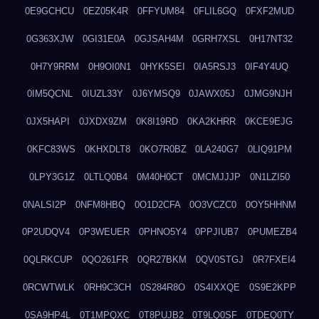
0E9GCHCU
0EZ05K4R
0FFYUM84
0FLIL6GQ
0FXF2MUD
0G363XJW
0GI31E0A
0GJSAH4M
0GRH7XSL
0H17NT32
0H7Y9RRM
0H9OI0N1
0HYK5SEI
0IA5RSJ3
0IF4Y4UQ
0IM5QCNL
0IUZL33Y
0J6YMSQ9
0JAWX05J
0JMG9NJH
0JX5HAPI
0JXDX9ZM
0K8I19RD
0KA2KHRR
0KCE9EJG
0KFC83WS
0KHXDLT8
0KO7R0BZ
0LA240G7
0LIQ91PM
0LPY3G1Z
0LTLQ0B4
0M40H0CT
0MCMJJJP
0N1LZI50
0NALSI2P
0NFM8HBQ
0O1D2CFA
0O3VCZC0
0OY5HHNM
0P2UDQV4
0P3WEUER
0PHNO5Y4
0PPJIUB7
0PUMEZB4
0QLRKCUP
0QO261FR
0QR27BKM
0QV0STGJ
0R7FXEI4
0RCWTWLK
0RH9C3CH
0S284R8O
0S4IXXQE
0S9E2KPP
0SA9HP4L
0T1MPQXC
0T8PUJB2
0T9LQ0SF
0TDEQ0TY