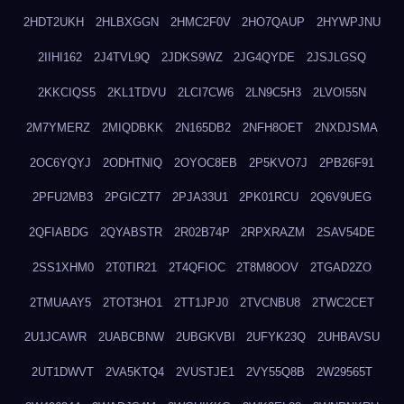
2HDT2UKH
2HLBXGGN
2HMC2F0V
2HO7QAUP
2HYWPJNU
2IIHI162
2J4TVL9Q
2JDKS9WZ
2JG4QYDE
2JSJLGSQ
2KKCIQS5
2KL1TDVU
2LCI7CW6
2LN9C5H3
2LVOI55N
2M7YMERZ
2MIQDBKK
2N165DB2
2NFH8OET
2NXDJSMA
2OC6YQYJ
2ODHTNIQ
2OYOC8EB
2P5KVO7J
2PB26F91
2PFU2MB3
2PGICZT7
2PJA33U1
2PK01RCU
2Q6V9UEG
2QFIABDG
2QYABSTR
2R02B74P
2RPXRAZM
2SAV54DE
2SS1XHM0
2T0TIR21
2T4QFIOC
2T8M8OOV
2TGAD2ZO
2TMUAAY5
2TOT3HO1
2TT1JPJ0
2TVCNBU8
2TWC2CET
2U1JCAWR
2UABCBNW
2UBGKVBI
2UFYK23Q
2UHBAVSU
2UT1DWVT
2VA5KTQ4
2VUSTJE1
2VY55Q8B
2W29565T