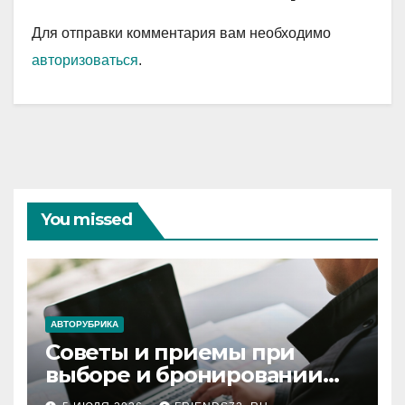
Для отправки комментария вам необходимо
авторизоваться
.
You missed
АВТОРУБРИКА
Советы и приемы при
выборе и бронировании
авиабилетов