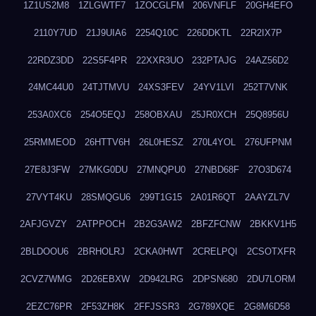
1Z1US2M8
1ZLGWTF7
1ZOCGLFM
206VNFLF
20GH4EFO
2110Y7UD
21J9UIA6
2254Q10C
226DDKTL
22R2IX7P
22RDZ3DD
22S5F4PR
22XXR3UO
232PTAJG
24AZ56D2
24MC44U0
24TJTMVU
24XS3FEV
24YV1LVI
252T7VNK
253A0XC6
254O5EQJ
258OBXAU
25JR0XCH
25Q8956U
25RMMEOD
26HTTV6H
26L0HESZ
270L4YOL
276UFPNM
27E8J3FW
27MKG0DU
27MNQPU0
27NBD68F
27O3D674
27VYT4KU
28SMQGU6
299T1G15
2A01R6QT
2AAYZL7V
2AFJGVZY
2ATPPOCH
2B2G3AW2
2BFZFCNW
2BKKV1H5
2BLDOOU6
2BRHOLRJ
2CKA0HWT
2CRELPQI
2CSOTXFR
2CVZ7WMG
2D26EBXW
2D942LRG
2DPSN680
2DU7LORM
2EZC76PR
2F53ZH8K
2FFJSSR3
2G789XQE
2G8M6D58