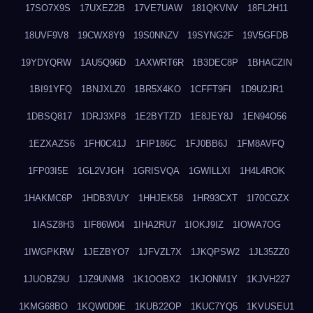
17SO7X9S
17UXEZ2B
17VE7UAW
181QKVNV
18FL2H11
18UVF9V8
19CWX8Y9
19S0NNZV
19SYNG2F
19V5GFDB
19YDYQRW
1AU5Q96D
1AXWRT6R
1B3DEC8P
1BHACZIN
1BI91YFQ
1BNJXLZ0
1BR5X4KO
1CFFT9FI
1D9U2JR1
1DBSQ817
1DRJ3XP8
1E2BYTZD
1E8JEY8J
1EN94O56
1EZXAZS6
1FH0C41J
1FIP186C
1FJ0BB6J
1FM8AVFQ
1FP03I5E
1GL2VJGH
1GRISVQA
1GWILLXI
1H4L4ROK
1HAKMC6P
1HDB3VUY
1HHJEK58
1HR93CXT
1I70CGZX
1IASZ8H3
1IF86W04
1IHA2RU7
1IOKJ9IZ
1IOWA7OG
1IWGPKRW
1JEZBYO7
1JFVZL7X
1JKQPSW2
1JL35ZZ0
1JUOBZ9U
1JZ9UNM8
1K1OOBX2
1KJONM1Y
1KJVH227
1KMG68BO
1KQW0D9E
1KUB22OP
1KUC7YQ5
1KVUSEU1