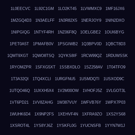
1L0EECVC
1L92C1GM
1LO2KT45
1LVWMXC9
1MF16JX6
1MZGQ4D3
1N3AELFF
1N3R82X5
1NERJOY9
1NIN2DXO
1NIPGIQG
1NTYF4RH
1NZ06F8Q
1OELGBE2
1OUI6BYG
1PET0A5T
1PMAFB0V
1PSGIWB2
1Q3BPV0D
1QBCT8D3
1QMT9XGT
1QWO8TSQ
1QYKS8IF
1RCW99QZ
1RDUWSSK
1RYOMZPR
1SFXG5XT
1SSBXDLO
1SZ258AV
1T04TFO9
1T3A32QI
1TQ4XCLI
1URGFNU5
1USMDQTI
1USXOD9C
1UTQO46Q
1UXXH5X4
1V2M00OW
1VHOFJ5Z
1VLGOT3L
1VT6PD21
1VV8ZAHG
1W387VUY
1WFVB76Y
1WPX7P03
1WUHK6D4
1X9NP2FS
1XEHVF4N
1XFRA9ZO
1XS2YS68
1XSROT4L
1YS8YJ6Z
1YSKFL0G
1YUCNSFB
1YYN7W1J