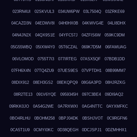
023RN4UI
02SKVUL3
034UW6PW
03L7504Q
03ZRKE69
04CAZD3N
04EDWV8I
04H0HX0B
04KWVG4E
04LI8DHX
04N4JN2X
04QX9S1E
04YFC57J
04ZFIS6W
059KC9DM
05G55WBQ
05IXW4Y0
05T6CZAL
069K7D5M
06FAMUAG
06VLOMOD
0755T7I3
077IRTEG
07ASX5QF
07BDB1DD
07FH6X4N
07TQ4ZU9
07UES9ES
07VPTDH1
08B99MM7
08DIX912
08EH3GS2
08EKQPQ9
08G6A3PD
08HJRZKG
08R2TE13
091V6YQE
0959345H
097C3BE4
09DI9AQ2
09RKK0JO
0A54G2WE
0A7RXWXI
0AG4NTTC
0AYXMFKC
0BO4RLHU
0BOHM258
0BPJ04DK
0BSHJVOT
0C9RGFN6
0CA5T1U9
0CMYI0KC
0D38QEGH
0DCJSPJ1
0DZMHHX1