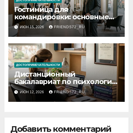
ДОСТОПРИМЕЧАТЕЛЬНОСТИ
Гостиница для
командировки: основные
критерии выбора
ИЮН 15, 2026
FRIENDS72_RU
ДОСТОПРИМЕЧАТЕЛЬНОСТИ
Дистанционный
бакалавриат по психологии
с присуждением
ИЮН 12, 2026
FRIENDS72_RU
государственного диплома:
условия и требования
Добавить комментарий