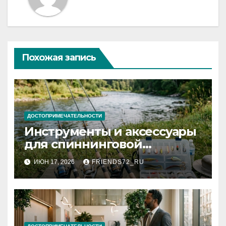
Похожая запись
ДОСТОПРИМЕЧАТЕЛЬНОСТИ
Инструменты и аксессуары
для спиннинговой
рыбалки: назначение и
ИЮН 17, 2026
FRIENDS72_RU
типы