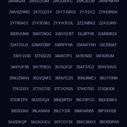
2W496244
2WADJS4M
2WGUIKKG
2WK2EL88
2WNPNKRH
2WV0ZHMD
2X7CQ1SY
2XYTJWGS
2Y7I1IC2
2YKK8NSK
2YT95AO1
2YV3O361
2YXVOCOL
2Z2JNBKZ
2ZAJL9NV
30D5VUM9
30W729OG
31BVSCBT
31L8FP95
31M0MR2X
32AT2VLN
32MATDBP
336RPFHA
33ANXYRH
33CR504T
33DY1V30
33T04ZZ0
3404O7P1
3478760D
34F92RUM
34HYUF3N
34Y7PBO1
357AGF1F
35AF37G3
35HVS0VG
35MJZMAN
35O1QNFZ
36HUTLDS
36NU8MEJ
36U7Y0NR
376J215Y
377SG7JD
37CVGS0S
37IHO75D
37JQKID8
37X9FZP9
38J0SXQX
38NQ9PDV
38O70PCO
38QUD9KX
39D3U3A0
39LAIWA9
39LCYZRI
39MGWN55
39PXKH1B
3A43DKQP
3AGNJUCU
3ATCGY3X
3BKC9MX3
3BORDPAR