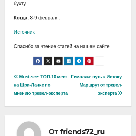
бухту.
Когда:
8-9 февраля.
Источник
Спасибо за чтение статей на нашем сайте
Навигация
Must-see: ТОП-10 мест
Гималаи: путь к Истоку.
на Шри-Ланке по
Маршрут от тревел-
по
мнению тревел-эксперта
эксперта
записям
От
friends72_ru