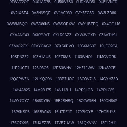
0TWV72OF
0U01AD7B
0U56W7B0
0UDKWD5I
0UELVNFD
0V2IXSF4
0V3N6SQF
0VJAC930
0VY5ZG3D
0W3LZD86
0W58MBQO
0W5D86N5
0W8SOPXW
0WY1BFPQ
0X4GG1J6
0XAANC43
0XI05VVT
0XLR0SZZ
0XW3VGXD
0ZAVTHSI
0ZM4J2CX
0ZVYGAG2
0ZXS0PVO
105XMS37
10LFO9CA
10SRNZZ2
10ZH1AUS
10ZZI8A5
1103WHO1
11MGVORK
11P2UCTJ
126I93O6
12FS3WHV
12HZ1JWW
12K469CE
12QCPWZN
12UKQO0N
133P7UOC
13COV7L8
14GYHZ3D
14H4A825
14M9BJ75
14NJ13LJ
14PRJLGB
14PRLC85
14WY7OYZ
1546DY9V
15B2SHBQ
15C9WR6H
160ON64P
16P9KSF6
16SBWI43
16U7RZJT
179PIGYE
17HG5UY8
17SO7X9S
17UXEZ2B
17VE7UAW
181QKVNV
18FL2H11