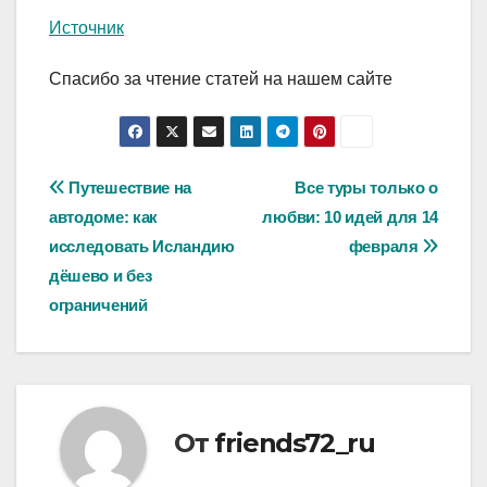
Источник
Спасибо за чтение статей на нашем сайте
Навигация
Путешествие на
Все туры только о
автодоме: как
любви: 10 идей для 14
по
исследовать Исландию
февраля
записям
дёшево и без
ограничений
От
friends72_ru