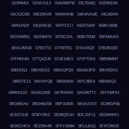
023RN4UI
02SKVUL3
034UW6PW
03L7504Q
03ZRKE69
04CAZD3N
04EDWV8I
04H0HX0B
04KWVG4E
04LI8DHX
04N4JN2X
04QX9S1E
04YFC57J
04ZFIS6W
059KC9DM
05G55WBQ
05IXW4Y0
05T6CZAL
069K7D5M
06FAMUAG
06VLOMOD
0755T7I3
077IRTEG
07ASX5QF
07BDB1DD
07FH6X4N
07TQ4ZU9
07UES9ES
07VPTDH1
08B99MM7
08DIX912
08EH3GS2
08EKQPQ9
08G6A3PD
08HJRZKG
08R2TE13
091V6YQE
0959345H
097C3BE4
09DI9AQ2
09RKK0JO
0A54G2WE
0A7RXWXI
0AG4NTTC
0AYXMFKC
0BO4RLHU
0BOHM258
0BPJ04DK
0BSHJVOT
0C9RGFN6
0CA5T1U9
0CMYI0KC
0D38QEGH
0DCJSPJ1
0DZMHHX1
0E9GCHCU
0EZ05K4R
0FFYUM84
0FLIL6GQ
0FXF2MUD