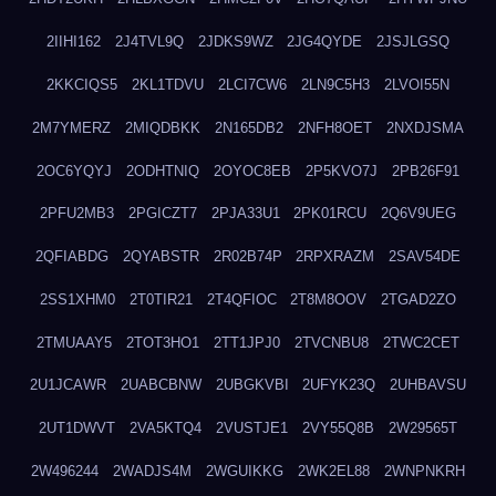
2IIHI162
2J4TVL9Q
2JDKS9WZ
2JG4QYDE
2JSJLGSQ
2KKCIQS5
2KL1TDVU
2LCI7CW6
2LN9C5H3
2LVOI55N
2M7YMERZ
2MIQDBKK
2N165DB2
2NFH8OET
2NXDJSMA
2OC6YQYJ
2ODHTNIQ
2OYOC8EB
2P5KVO7J
2PB26F91
2PFU2MB3
2PGICZT7
2PJA33U1
2PK01RCU
2Q6V9UEG
2QFIABDG
2QYABSTR
2R02B74P
2RPXRAZM
2SAV54DE
2SS1XHM0
2T0TIR21
2T4QFIOC
2T8M8OOV
2TGAD2ZO
2TMUAAY5
2TOT3HO1
2TT1JPJ0
2TVCNBU8
2TWC2CET
2U1JCAWR
2UABCBNW
2UBGKVBI
2UFYK23Q
2UHBAVSU
2UT1DWVT
2VA5KTQ4
2VUSTJE1
2VY55Q8B
2W29565T
2W496244
2WADJS4M
2WGUIKKG
2WK2EL88
2WNPNKRH