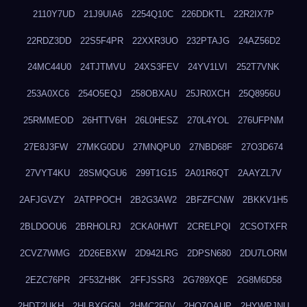
2110Y7UD
21J9UIA6
2254Q10C
226DDKTL
22R2IX7P
22RDZ3DD
22S5F4PR
22XXR3UO
232PTAJG
24AZ56D2
24MC44U0
24TJTMVU
24XS3FEV
24YV1LVI
252T7VNK
253A0XC6
254O5EQJ
258OBXAU
25JR0XCH
25Q8956U
25RMMEOD
26HTTV6H
26L0HESZ
270L4YOL
276UFPNM
27E8J3FW
27MKG0DU
27MNQPU0
27NBD68F
27O3D674
27VYT4KU
28SMQGU6
299T1G15
2A01R6QT
2AAYZL7V
2AFJGVZY
2ATPPOCH
2B2G3AW2
2BFZFCNW
2BKKV1H5
2BLDOOU6
2BRHOLRJ
2CKA0HWT
2CRELPQI
2CSOTXFR
2CVZ7WMG
2D26EBXW
2D942LRG
2DPSN680
2DU7LORM
2EZC76PR
2F53ZH8K
2FFJSSR3
2G789XQE
2G8M6D58
2HDT2UKH
2HLBXGGN
2HMC2F0V
2HO7QAUP
2HYWPJNU