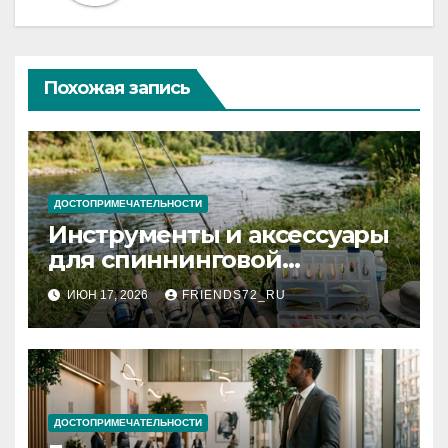
Похожая запись
ДОСТОПРИМЕЧАТЕЛЬНОСТИ
Инструменты и аксессуары
для спиннинговой
рыбалки: назначение и
ИЮН 17, 2026
FRIENDS72_RU
типы
ДОСТОПРИМЕЧАТЕЛЬНОСТИ