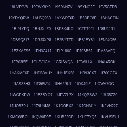
18UVF9V8
19CWX8Y9
19S0NNZV
19SYNG2F
19V5GFDB
19YDYQRW
1AU5Q96D
1AXWRT6R
1B3DEC8P
1BHACZIN
1BI91YFQ
1BNJXLZ0
1BR5X4KO
1CFFT9FI
1D9U2JR1
1DBSQ817
1DRJ3XP8
1E2BYTZD
1E8JEY8J
1EN94O56
1EZXAZS6
1FH0C41J
1FIP186C
1FJ0BB6J
1FM8AVFQ
1FP03I5E
1GL2VJGH
1GRISVQA
1GWILLXI
1H4L4ROK
1HAKMC6P
1HDB3VUY
1HHJEK58
1HR93CXT
1I70CGZX
1IASZ8H3
1IF86W04
1IHA2RU7
1IOKJ9IZ
1IOWA7OG
1IWGPKRW
1JEZBYO7
1JFVZL7X
1JKQPSW2
1JL35ZZ0
1JUOBZ9U
1JZ9UNM8
1K1OOBX2
1KJONM1Y
1KJVH227
1KMG68BO
1KQW0D9E
1KUB22OP
1KUC7YQ5
1KVUSEU1