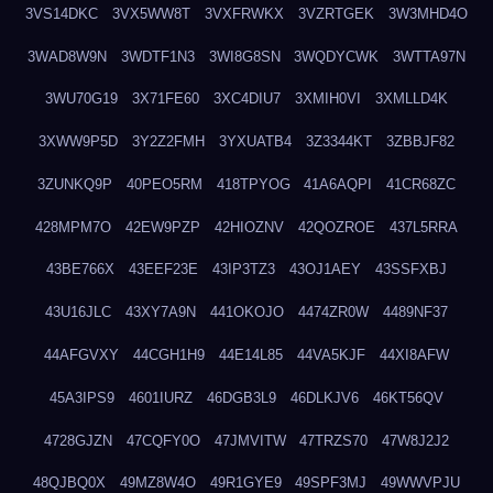
3VS14DKC
3VX5WW8T
3VXFRWKX
3VZRTGEK
3W3MHD4O
3WAD8W9N
3WDTF1N3
3WI8G8SN
3WQDYCWK
3WTTA97N
3WU70G19
3X71FE60
3XC4DIU7
3XMIH0VI
3XMLLD4K
3XWW9P5D
3Y2Z2FMH
3YXUATB4
3Z3344KT
3ZBBJF82
3ZUNKQ9P
40PEO5RM
418TPYOG
41A6AQPI
41CR68ZC
428MPM7O
42EW9PZP
42HIOZNV
42QOZROE
437L5RRA
43BE766X
43EEF23E
43IP3TZ3
43OJ1AEY
43SSFXBJ
43U16JLC
43XY7A9N
441OKOJO
4474ZR0W
4489NF37
44AFGVXY
44CGH1H9
44E14L85
44VA5KJF
44XI8AFW
45A3IPS9
4601IURZ
46DGB3L9
46DLKJV6
46KT56QV
4728GJZN
47CQFY0O
47JMVITW
47TRZS70
47W8J2J2
48QJBQ0X
49MZ8W4O
49R1GYE9
49SPF3MJ
49WWVPJU