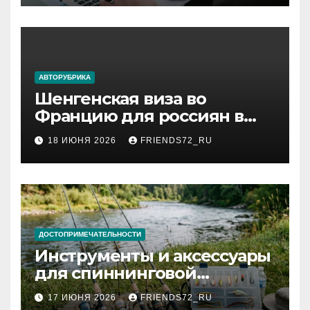
АВТОРУБРИКА
Шенгенская виза во
Францию для россиян в
2026 году: сроки от 3 дней
18 ИЮНЯ 2026
FRIENDS72_RU
и список необходимых
документов
ДОСТОПРИМЕЧАТЕЛЬНОСТИ
Инструменты и аксессуары
для спиннинговой
рыбалки: назначение и
17 ИЮНЯ 2026
FRIENDS72_RU
типы