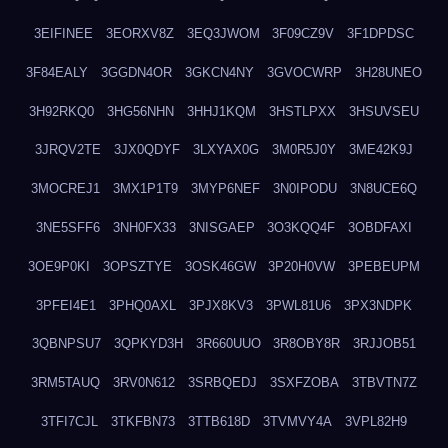
3EIFINEE
3EORXV8Z
3EQ3JWOM
3F09CZ9V
3F1DPDSC
3F84EALY
3GGDN4OR
3GKCN4NY
3GVOCWRP
3H28UNEO
3H92RKQ0
3HG56NHN
3HHJ1KQM
3HSTLPXX
3HSUVSEU
3JRQV2TE
3JX0QDYF
3LXYAX0G
3M0R5J0Y
3ME42K9J
3MOCREJ1
3MX1P1T9
3MYP6NEF
3N0IPODU
3N8UCE6Q
3NE5SFF6
3NH0FX33
3NISGAEP
3O3KQQ4F
3OBDFAXI
3OE9P0KI
3OPSZTYE
3OSK46GW
3P20H0VW
3PEBEUPM
3PFEI4E1
3PHQ0AXL
3PJX8KV3
3PWL81U6
3PX3NDPK
3QBNPSU7
3QPKYD3H
3R660UUO
3R8OBY8R
3RJJOB51
3RM5TAUQ
3RV0N612
3SRBQEDJ
3SXFZOBA
3TBVTN7Z
3TFI7CJL
3TKFBN73
3TTB618D
3TVMVY4A
3VPL82H9