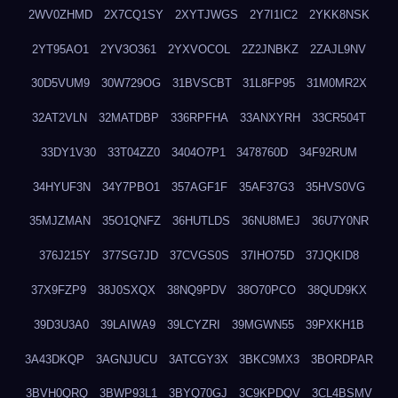
2WV0ZHMD
2X7CQ1SY
2XYTJWGS
2Y7I1IC2
2YKK8NSK
2YT95AO1
2YV3O361
2YXVOCOL
2Z2JNBKZ
2ZAJL9NV
30D5VUM9
30W729OG
31BVSCBT
31L8FP95
31M0MR2X
32AT2VLN
32MATDBP
336RPFHA
33ANXYRH
33CR504T
33DY1V30
33T04ZZ0
3404O7P1
3478760D
34F92RUM
34HYUF3N
34Y7PBO1
357AGF1F
35AF37G3
35HVS0VG
35MJZMAN
35O1QNFZ
36HUTLDS
36NU8MEJ
36U7Y0NR
376J215Y
377SG7JD
37CVGS0S
37IHO75D
37JQKID8
37X9FZP9
38J0SXQX
38NQ9PDV
38O70PCO
38QUD9KX
39D3U3A0
39LAIWA9
39LCYZRI
39MGWN55
39PXKH1B
3A43DKQP
3AGNJUCU
3ATCGY3X
3BKC9MX3
3BORDPAR
3BVH0QRQ
3BWP93L1
3BYQ70GJ
3C9KPDQV
3CL4BSMV