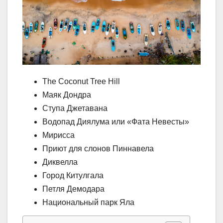
The Coconut Tree Hill
Маяк Дондра
Ступа Джетавана
Водопад Диялума или «Фата Невесты»
Мирисса
Приют для слонов Пиннавела
Диквелла
Город Китулгала
Петля Демодара
Национальный парк Яла