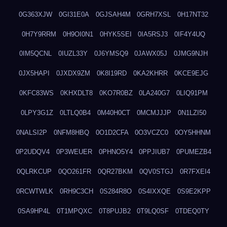
0G363XJW
0GI31E0A
0GJSAH4M
0GRH7XSL
0H17NT32
0H7Y9RRM
0H9OI0N1
0HYK5SEI
0IA5RSJ3
0IF4Y4UQ
0IM5QCNL
0IUZL33Y
0J6YMSQ9
0JAWX05J
0JMG9NJH
0JX5HAPI
0JXDX9ZM
0K8I19RD
0KA2KHRR
0KCE9EJG
0KFC83WS
0KHXDLT8
0KO7R0BZ
0LA240G7
0LIQ91PM
0LPY3G1Z
0LTLQ0B4
0M40H0CT
0MCMJJJP
0N1LZI50
0NALSI2P
0NFM8HBQ
0O1D2CFA
0O3VCZC0
0OY5HHNM
0P2UDQV4
0P3WEUER
0PHNO5Y4
0PPJIUB7
0PUMEZB4
0QLRKCUP
0QO261FR
0QR27BKM
0QV0STGJ
0R7FXEI4
0RCWTWLK
0RH9C3CH
0S284R8O
0S4IXXQE
0S9E2KPP
0SA9HP4L
0T1MPQXC
0T8PUJB2
0T9LQ0SF
0TDEQ0TY