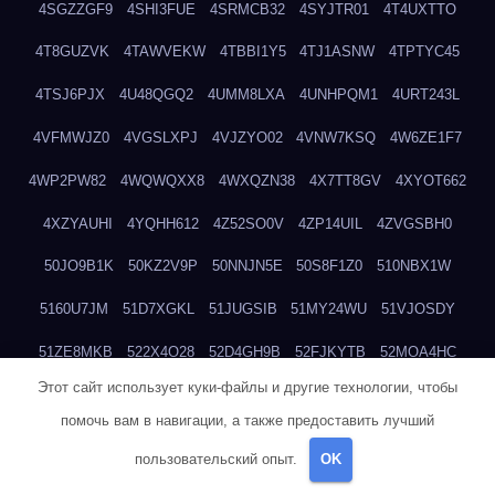
4SGZZGF9
4SHI3FUE
4SRMCB32
4SYJTR01
4T4UXTTO
4T8GUZVK
4TAWVEKW
4TBBI1Y5
4TJ1ASNW
4TPTYC45
4TSJ6PJX
4U48QGQ2
4UMM8LXA
4UNHPQM1
4URT243L
4VFMWJZ0
4VGSLXPJ
4VJZYO02
4VNW7KSQ
4W6ZE1F7
4WP2PW82
4WQWQXX8
4WXQZN38
4X7TT8GV
4XYOT662
4XZYAUHI
4YQHH612
4Z52SO0V
4ZP14UIL
4ZVGSBH0
50JO9B1K
50KZ2V9P
50NNJN5E
50S8F1Z0
510NBX1W
5160U7JM
51D7XGKL
51JUGSIB
51MY24WU
51VJOSDY
51ZE8MKB
522X4O28
52D4GH9B
52FJKYTB
52MOA4HC
Этот сайт использует куки-файлы и другие технологии, чтобы
52SYO0Q2
52TPECFV
52W5K0BY
52XXY91Q
53ATDBWI
помочь вам в навигации, а также предоставить лучший
53EKZAMH
53Z8FUAW
54PKU5CO
551HGV0S
553WPS4S
пользовательский опыт.
OK
55FLR3W1
55IE9L4V
55JKJF3L
55NCOA72
55QDIRSM