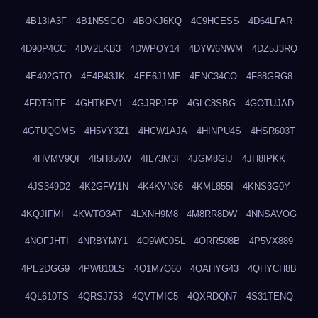
4B13IA3F
4B1N5SGO
4BOKJ6KQ
4C9HCESS
4D64LFAR
4D90P4CC
4DV2LKB3
4DWPQY14
4DYW6NWM
4DZ5J3RQ
4E402GTO
4E4R43JK
4EE6J1ME
4ENC34CO
4F88GRG8
4FDT5ITF
4GHTKFV1
4GJRPJFP
4GLC8SBG
4GOTUJAD
4GTUQOMS
4H5VY3Z1
4HCW1AJA
4HINPU4S
4HSR603T
4HVMV9QI
4I5H850W
4IL73M3I
4JGM8GIJ
4JH8IPKK
4JS349D2
4K2GFW1N
4K4KVN36
4KML855I
4KNS3G0Y
4KQJIFMI
4KWTO3AT
4LXNH9M8
4M8RR8DW
4NNSAVOG
4NOFJHTI
4NRBYMY1
4O9WC0SL
4ORR508B
4P5VX889
4PE2DGG9
4PW810LS
4Q1M7Q60
4QAHYG43
4QHYCH8B
4QL610TS
4QRSJ753
4QVTMIC5
4QXRDQN7
4S31TENQ