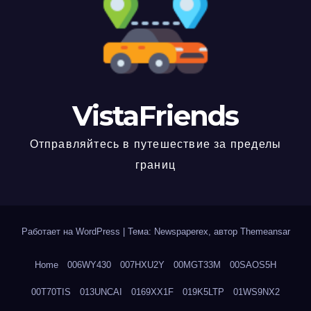
VistaFriends
Отправляйтесь в путешествие за пределы
границ
Работает на WordPress
|
Тема: Newspaperex, автор
Themeansar
Home
006WY430
007HXU2Y
00MGT33M
00SAOS5H
00T70TIS
013UNCAI
0169XX1F
019K5LTP
01WS9NX2