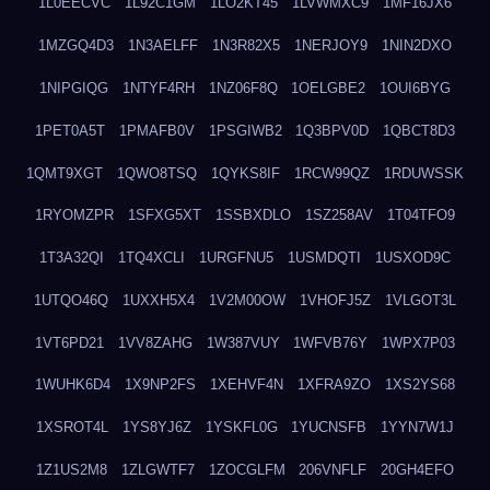
1L0EECVC
1L92C1GM
1LO2KT45
1LVWMXC9
1MF16JX6
1MZGQ4D3
1N3AELFF
1N3R82X5
1NERJOY9
1NIN2DXO
1NIPGIQG
1NTYF4RH
1NZ06F8Q
1OELGBE2
1OUI6BYG
1PET0A5T
1PMAFB0V
1PSGIWB2
1Q3BPV0D
1QBCT8D3
1QMT9XGT
1QWO8TSQ
1QYKS8IF
1RCW99QZ
1RDUWSSK
1RYOMZPR
1SFXG5XT
1SSBXDLO
1SZ258AV
1T04TFO9
1T3A32QI
1TQ4XCLI
1URGFNU5
1USMDQTI
1USXOD9C
1UTQO46Q
1UXXH5X4
1V2M00OW
1VHOFJ5Z
1VLGOT3L
1VT6PD21
1VV8ZAHG
1W387VUY
1WFVB76Y
1WPX7P03
1WUHK6D4
1X9NP2FS
1XEHVF4N
1XFRA9ZO
1XS2YS68
1XSROT4L
1YS8YJ6Z
1YSKFL0G
1YUCNSFB
1YYN7W1J
1Z1US2M8
1ZLGWTF7
1ZOCGLFM
206VNFLF
20GH4EFO