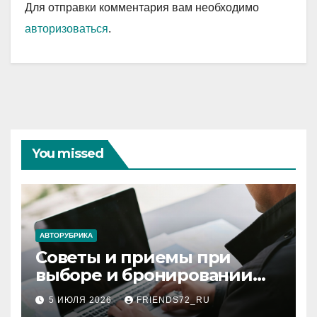
Для отправки комментария вам необходимо
авторизоваться
.
You missed
АВТОРУБРИКА
Советы и приемы при
выборе и бронировании
авиабилетов
5 ИЮЛЯ 2026
FRIENDS72_RU