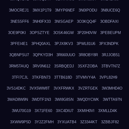
3MOCREJ1
3MX1P1T9
3MYP6NEF
3N0IPODU
3N8UCE6Q
3NE5SFF6
3NH0FX33
3NISGAEP
3O3KQQ4F
3OBDFAXI
3OE9P0KI
3OPSZTYE
3OSK46GW
3P20H0VW
3PEBEUPM
3PFEI4E1
3PHQ0AXL
3PJX8KV3
3PWL81U6
3PX3NDPK
3QBNPSU7
3QPKYD3H
3R660UUO
3R8OBY8R
3RJJOB51
3RM5TAUQ
3RV0N612
3SRBQEDJ
3SXFZOBA
3TBVTN7Z
3TFI7CJL
3TKFBN73
3TTB618D
3TVMVY4A
3VPL82H9
3VS14DKC
3VX5WW8T
3VXFRWKX
3VZRTGEK
3W3MHD4O
3WAD8W9N
3WDTF1N3
3WI8G8SN
3WQDYCWK
3WTTA97N
3WU70G19
3X71FE60
3XC4DIU7
3XMIH0VI
3XMLLD4K
3XWW9P5D
3Y2Z2FMH
3YXUATB4
3Z3344KT
3ZBBJF82