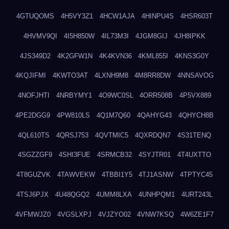
4GTUQOMS
4H5VY3Z1
4HCW1AJA
4HINPU4S
4HSR603T
4HVMV9QI
4I5H850W
4IL73M3I
4JGM8GIJ
4JH8IPKK
4JS349D2
4K2GFW1N
4K4KVN36
4KML855I
4KNS3G0Y
4KQJIFMI
4KWTO3AT
4LXNH9M8
4M8RR8DW
4NNSAVOG
4NOFJHTI
4NRBYMY1
4O9WC0SL
4ORR508B
4P5VX889
4PE2DGG9
4PW810LS
4Q1M7Q60
4QAHYG43
4QHYCH8B
4QL610TS
4QRSJ753
4QVTMIC5
4QXRDQN7
4S31TENQ
4SGZZGF9
4SHI3FUE
4SRMCB32
4SYJTR01
4T4UXTTO
4T8GUZVK
4TAWVEKW
4TBBI1Y5
4TJ1ASNW
4TPTYC45
4TSJ6PJX
4U48QGQ2
4UMM8LXA
4UNHPQM1
4URT243L
4VFMWJZ0
4VGSLXPJ
4VJZYO02
4VNW7KSQ
4W6ZE1F7