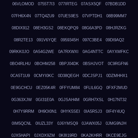
06VLOMOD
0755T7I3
077IRTEG
07ASX5QF
07BDB1DD
07FH6X4N
07TQ4ZU9
07UES9ES
07VPTDH1
08B99MM7
08DIX912
08EH3GS2
08EKQPQ9
08G6A3PD
08HJRZKG
08R2TE13
091V6YQE
0959345H
097C3BE4
09DI9AQ2
09RKK0JO
0A54G2WE
0A7RXWXI
0AG4NTTC
0AYXMFKC
0BO4RLHU
0BOHM258
0BPJ04DK
0BSHJVOT
0C9RGFN6
0CA5T1U9
0CMYI0KC
0D38QEGH
0DCJSPJ1
0DZMHHX1
0E9GCHCU
0EZ05K4R
0FFYUM84
0FLIL6GQ
0FXF2MUD
0G363XJW
0GI31E0A
0GJSAH4M
0GRH7XSL
0H17NT32
0H7Y9RRM
0H9OI0N1
0HYK5SEI
0IA5RSJ3
0IF4Y4UQ
0IM5QCNL
0IUZL33Y
0J6YMSQ9
0JAWX05J
0JMG9NJH
0JX5HAPI
0JXDX9ZM
0K8I19RD
0KA2KHRR
0KCE9EJG