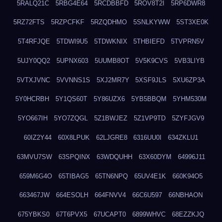
5RALQ21C
5RBG4E64
5RCDBBFD
5ROV8T2I
5RP6DWR8
5RZ72FTS
5RZPCFKF
5RZQDHMO
5SNLKYWW
5ST3XE0K
5T4RFJQE
5TDWI9U5
5TDWKNIX
5THBIEFD
5TVPRN5V
5UJY0QQ2
5UPNX603
5UUMB8OT
5V5K9CVS
5VB3LIYB
5VTXJVNC
5VVNNS1S
5XJ2MR7Y
5XSF9JLS
5XU6ZP3A
5Y0HCRBH
5Y1QS60T
5Y86UZX6
5YB5BBQM
5YHM530M
5YO667IH
5YO7ZQGL
5Z1BWJEZ
5Z1VP9TD
5ZYFJGV9
60IZ2Y44
60X8LPUK
62LJGRE8
6316UU0I
634ZKLU1
63MVU7SW
63SPQINX
63WDQUHH
63X60DYM
64996J11
659M6G4O
65TIBAG5
65TN6NPQ
65UV4E1K
660K94O5
663467JW
664ESOLH
664FNVV4
66C6U597
66NBHAON
675YBKS0
67T6PVX5
67UCAPT0
6899WHVC
68EZZKJQ