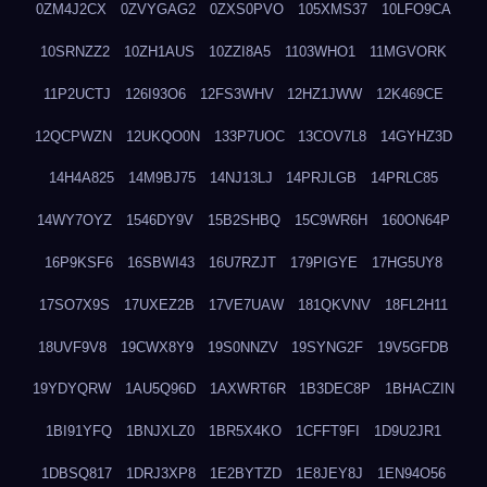
0ZM4J2CX
0ZVYGAG2
0ZXS0PVO
105XMS37
10LFO9CA
10SRNZZ2
10ZH1AUS
10ZZI8A5
1103WHO1
11MGVORK
11P2UCTJ
126I93O6
12FS3WHV
12HZ1JWW
12K469CE
12QCPWZN
12UKQO0N
133P7UOC
13COV7L8
14GYHZ3D
14H4A825
14M9BJ75
14NJ13LJ
14PRJLGB
14PRLC85
14WY7OYZ
1546DY9V
15B2SHBQ
15C9WR6H
160ON64P
16P9KSF6
16SBWI43
16U7RZJT
179PIGYE
17HG5UY8
17SO7X9S
17UXEZ2B
17VE7UAW
181QKVNV
18FL2H11
18UVF9V8
19CWX8Y9
19S0NNZV
19SYNG2F
19V5GFDB
19YDYQRW
1AU5Q96D
1AXWRT6R
1B3DEC8P
1BHACZIN
1BI91YFQ
1BNJXLZ0
1BR5X4KO
1CFFT9FI
1D9U2JR1
1DBSQ817
1DRJ3XP8
1E2BYTZD
1E8JEY8J
1EN94O56