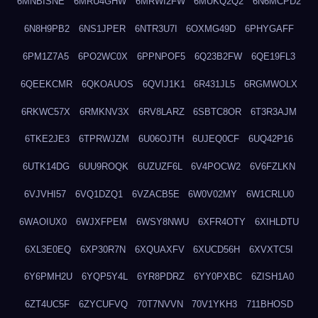
6MNBISNE
6MRU4GHW
6MRWI2FW
6MUKQ2Q2
6N6MCPD2
6N8H9PB2
6NS1JPER
6NTR3U7I
6OXMG49D
6PHYGAFF
6PM1Z7A5
6PO2WC0X
6PPNPOF5
6Q23B2FW
6QE19FL3
6QEEKCMR
6QKOAUOS
6QVIJ1K1
6R431JL5
6RGMWOLX
6RKWC57X
6RMKNV3X
6RV8LARZ
6SBTC8OR
6T3R3AJM
6TKE2JE3
6TPRWJZM
6U06OJTH
6UJEQ0CF
6UQ42P16
6UTK14DG
6UU9ROQK
6UZUZF6L
6V4POCW2
6V6FZLKN
6VJVHI57
6VQ1DZQ1
6VZACB5E
6W0V02MY
6W1CRLU0
6WAOIUX0
6WJXFPEM
6WSY8NWU
6XFR4OTY
6XIHLDTU
6XL3E0EQ
6XP30R7N
6XQUAXFV
6XUCD56H
6XVXTC5I
6Y6PMH2U
6YQP5Y4L
6YR8PDRZ
6YY0PXBC
6ZISH1A0
6ZT4UC5F
6ZYCUFVQ
70T7NVVN
70V1YKH3
711BHOSD