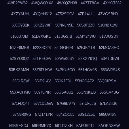
4WP2PW82
4WQWQXX8
4WXQZN38
4X7TT8GV
4XYOT662
4XZYAUHI
4YQHH612
4Z52SO0V
4ZP14UIL
4ZVGSBH0
50JO9B1K
50KZ2V9P
50NNJN5E
50S8F1Z0
510NBX1W
5160U7JM
51D7XGKL
51JUGSIB
51MY24WU
51VJOSDY
51ZE8MKB
522X4O28
52D4GH9B
52FJKYTB
52MOA4HC
52SYO0Q2
52TPECFV
52W5K0BY
52XXY91Q
53ATDBWI
53EKZAMH
53Z8FUAW
54PKU5CO
551HGV0S
553WPS4S
55FLR3W1
55IE9L4V
55JKJF3L
55NCOA72
55QDIRSM
55XAQHMU
56975PIR
56GSA0U2
56QN3KEB
56SCV4BG
571FDQ4T
5771DEGW
57G6BV7Y
57IUFJJS
57LA2HJ6
57N9R0VG
57Z141YR
584ZQC53
58G12L5U
595U946N
59BSESDJ
59FRMR7X
59T11ZKH
5AFUR9TL
5AOPNSAW