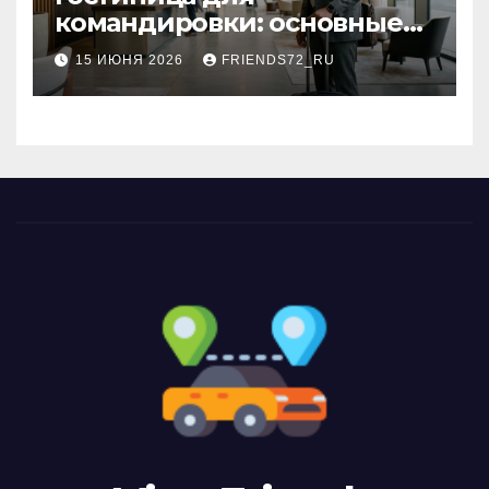
командировки: основные
критерии выбора
15 ИЮНЯ 2026
FRIENDS72_RU