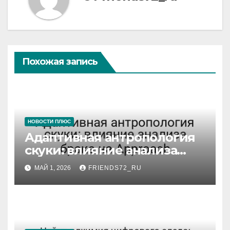
Похожая запись
НОВОСТИ ПЛЮС
Адаптивная антропология
скуки: влияние анализа
брака на Approach
МАЙ 1, 2026
FRIENDS72_RU