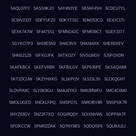
5AQL07P2
5ASS9KJO
5AY4N3YE
5B3AF4SH
5CDCU7YL
5CWV233T
5DFYUFZ0
5DKYT31C
5DM253CG
5E4JC1TI
5EXK7A7W
5F447S51
5FMM242C
5FNR39CT
5GEF3377
5GYKO7P3
5H18E5N3
5H4C8VII
5HANI4XK
5HER0XEV
5HNS21Z8
5IFXGJFK
5IITXOZY
5IVSLWGV
5J5FOXDN
5KAFKBC4
5KEFVRBK
5KFBILGV
5KP635PE
5KSAQAB8
5KT1DCUW
5KZYHXKG
5L1KPI2V
5L515L3S
5LCKQGH7
5LOVPA8C
5LY0K9GU
5M4U4YA3
5M8JMWFU
5MC4C6M0
5MOLUGED
5NCKLFPQ
5NI5PO7L
5NROBV9R
5NSPSK7R
5NYZ03GV
5NZ2F7XQ
5OGIRQDY
5OIXNVW6
5OPF8A7F
5PI2KCCW
5PMRZDAK
5Q7NY9BS
5QDQI5F8
5QL8UU2J