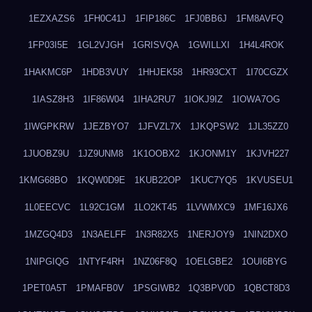
1EZXAZS6
1FH0C41J
1FIP186C
1FJ0BB6J
1FM8AVFQ
1FP03I5E
1GL2VJGH
1GRISVQA
1GWILLXI
1H4L4ROK
1HAKMC6P
1HDB3VUY
1HHJEK58
1HR93CXT
1I70CGZX
1IASZ8H3
1IF86W04
1IHA2RU7
1IOKJ9IZ
1IOWA7OG
1IWGPKRW
1JEZBYO7
1JFVZL7X
1JKQPSW2
1JL35ZZ0
1JUOBZ9U
1JZ9UNM8
1K1OOBX2
1KJONM1Y
1KJVH227
1KMG68BO
1KQW0D9E
1KUB22OP
1KUC7YQ5
1KVUSEU1
1L0EECVC
1L92C1GM
1LO2KT45
1LVWMXC9
1MF16JX6
1MZGQ4D3
1N3AELFF
1N3R82X5
1NERJOY9
1NIN2DXO
1NIPGIQG
1NTYF4RH
1NZ06F8Q
1OELGBE2
1OUI6BYG
1PET0A5T
1PMAFB0V
1PSGIWB2
1Q3BPV0D
1QBCT8D3