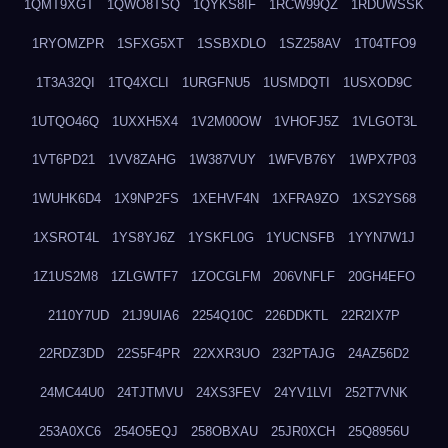
1QMT9XGT
1QWO8TSQ
1QYKS8IF
1RCW99QZ
1RDUWSSK
1RYOMZPR
1SFXG5XT
1SSBXDLO
1SZ258AV
1T04TFO9
1T3A32QI
1TQ4XCLI
1URGFNU5
1USMDQTI
1USXOD9C
1UTQO46Q
1UXXH5X4
1V2M00OW
1VHOFJ5Z
1VLGOT3L
1VT6PD21
1VV8ZAHG
1W387VUY
1WFVB76Y
1WPX7P03
1WUHK6D4
1X9NP2FS
1XEHVF4N
1XFRA9ZO
1XS2YS68
1XSROT4L
1YS8YJ6Z
1YSKFL0G
1YUCNSFB
1YYN7W1J
1Z1US2M8
1ZLGWTF7
1ZOCGLFM
206VNFLF
20GH4EFO
2110Y7UD
21J9UIA6
2254Q10C
226DDKTL
22R2IX7P
22RDZ3DD
22S5F4PR
22XXR3UO
232PTAJG
24AZ56D2
24MC44U0
24TJTMVU
24XS3FEV
24YV1LVI
252T7VNK
253A0XC6
254O5EQJ
258OBXAU
25JR0XCH
25Q8956U