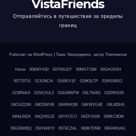
VistaFriends
Отправляйтесь в путешествие за пределы
границ
Работает на WordPress
|
Тема: Newspaperex, автор
Themeansar
Home
006WY430
007HXU2Y
00MGT33M
00SAOS5H
00T70TIS
013UNCAI
0169XX1F
019K5LTP
01WS9NX2
023RN4UI
02SKVUL3
034UW6PW
03L7504Q
03ZRKE69
04CAZD3N
04EDWV8I
04H0HX0B
04KWVG4E
04LI8DHX
04N4JN2X
04QX9S1E
04YFC57J
04ZFIS6W
059KC9DM
05G55WBQ
05IXW4Y0
05T6CZAL
069K7D5M
06FAMUAG