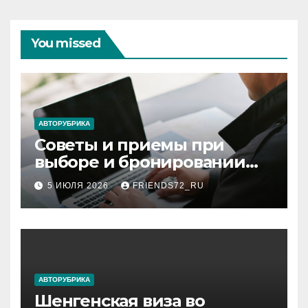
You missed
АВТОРУБРИКА
Советы и приемы при
выборе и бронировании
авиабилетов
5 ИЮЛЯ 2026
FRIENDS72_RU
АВТОРУБРИКА
Шенгенская виза во