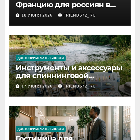
Францию для россиян в
2026 году: сроки от 3 дней
18 ИЮНЯ 2026
FRIENDS72_RU
и список необходимых
документов
ДОСТОПРИМЕЧАТЕЛЬНОСТИ
Инструменты и аксессуары
для спиннинговой
рыбалки: назначение и
17 ИЮНЯ 2026
FRIENDS72_RU
типы
ДОСТОПРИМЕЧАТЕЛЬНОСТИ
Гостиница для