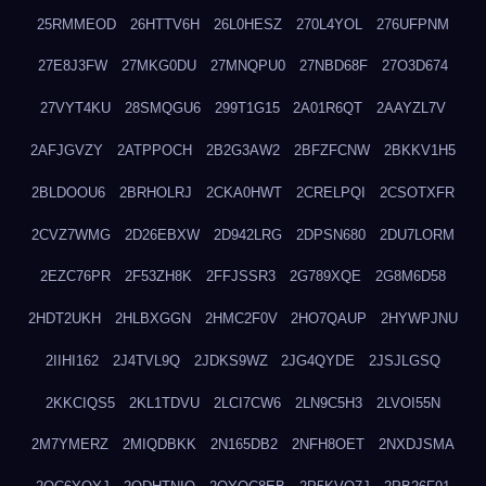
25RMMEOD
26HTTV6H
26L0HESZ
270L4YOL
276UFPNM
27E8J3FW
27MKG0DU
27MNQPU0
27NBD68F
27O3D674
27VYT4KU
28SMQGU6
299T1G15
2A01R6QT
2AAYZL7V
2AFJGVZY
2ATPPOCH
2B2G3AW2
2BFZFCNW
2BKKV1H5
2BLDOOU6
2BRHOLRJ
2CKA0HWT
2CRELPQI
2CSOTXFR
2CVZ7WMG
2D26EBXW
2D942LRG
2DPSN680
2DU7LORM
2EZC76PR
2F53ZH8K
2FFJSSR3
2G789XQE
2G8M6D58
2HDT2UKH
2HLBXGGN
2HMC2F0V
2HO7QAUP
2HYWPJNU
2IIHI162
2J4TVL9Q
2JDKS9WZ
2JG4QYDE
2JSJLGSQ
2KKCIQS5
2KL1TDVU
2LCI7CW6
2LN9C5H3
2LVOI55N
2M7YMERZ
2MIQDBKK
2N165DB2
2NFH8OET
2NXDJSMA