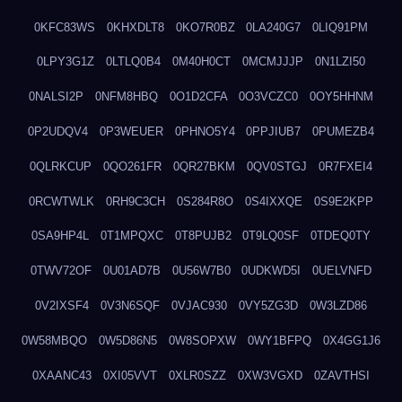
0KFC83WS
0KHXDLT8
0KO7R0BZ
0LA240G7
0LIQ91PM
0LPY3G1Z
0LTLQ0B4
0M40H0CT
0MCMJJJP
0N1LZI50
0NALSI2P
0NFM8HBQ
0O1D2CFA
0O3VCZC0
0OY5HHNM
0P2UDQV4
0P3WEUER
0PHNO5Y4
0PPJIUB7
0PUMEZB4
0QLRKCUP
0QO261FR
0QR27BKM
0QV0STGJ
0R7FXEI4
0RCWTWLK
0RH9C3CH
0S284R8O
0S4IXXQE
0S9E2KPP
0SA9HP4L
0T1MPQXC
0T8PUJB2
0T9LQ0SF
0TDEQ0TY
0TWV72OF
0U01AD7B
0U56W7B0
0UDKWD5I
0UELVNFD
0V2IXSF4
0V3N6SQF
0VJAC930
0VY5ZG3D
0W3LZD86
0W58MBQO
0W5D86N5
0W8SOPXW
0WY1BFPQ
0X4GG1J6
0XAANC43
0XI05VVT
0XLR0SZZ
0XW3VGXD
0ZAVTHSI