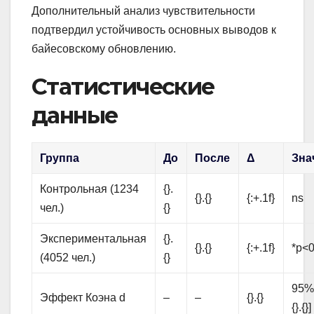
Дополнительный анализ чувствительности
подтвердил устойчивость основных выводов к
байесовскому обновлению.
Статистические
данные
Группа
До
После
Δ
Зна
Контрольная (1234
{}.
{}.{}
{:+.1f}
ns
чел.)
{}
Экспериментальная
{}.
{}.{}
{:+.1f}
*p<0
(4052 чел.)
{}
95% C
Эффект Коэна d
–
–
{}.{}
{}.{}]