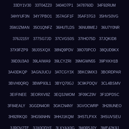
33DY1V30
33T04ZZ0
3404O7P1
3478760D
34F92RUM
34HYUF3N
34Y7PBO1
357AGF1F
35AF37G3
35HVS0VG
35MJZMAN
35O1QNFZ
36HUTLDS
36NU8MEJ
36U7Y0NR
376J215Y
377SG7JD
37CVGS0S
37IHO75D
37JQKID8
37X9FZP9
38J0SXQX
38NQ9PDV
38O70PCO
38QUD9KX
39D3U3A0
39LAIWA9
39LCYZRI
39MGWN55
39PXKH1B
3A43DKQP
3AGNJUCU
3ATCGY3X
3BKC9MX3
3BORDPAR
3BVH0QRQ
3BWP93L1
3BYQ70GJ
3C9KPDQV
3CL4BSMV
3EIFINEE
3EORXV8Z
3EQ3JWOM
3F09CZ9V
3F1DPDSC
3F84EALY
3GGDN4OR
3GKCN4NY
3GVOCWRP
3H28UNEO
3H92RKQ0
3HG56NHN
3HHJ1KQM
3HSTLPXX
3HSUVSEU
3JRQV2TE
3JX0QDYF
3LXYAX0G
3M0R5J0Y
3ME42K9J