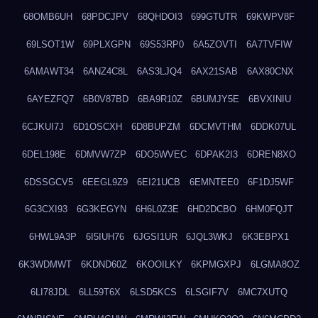
68OMB6UH
68PDCJPV
68QHDOI3
699GTUTR
69KWPV8F
69LSOT1W
69PLXGPN
69S53RP0
6A5ZOVTI
6A7TVFIW
6AMAWT34
6ANZ4C8L
6AS3LJQ4
6AX21SAB
6AX80CNX
6AYEZFQ7
6B0V87BD
6BA9R10Z
6BUMJY5E
6BVXINIU
6CJKUI7J
6D1OSCXH
6D8BUPZM
6DCMVTHM
6DDK07UL
6DEL198E
6DMVW7ZP
6DO5WVEC
6DPAK2I3
6DREN8XO
6DSSGCV5
6EEGL9Z9
6EI21UCB
6EMNTEE0
6F1DJ5WF
6G3CXI93
6G3KEGYN
6H6L0Z3E
6HD2DCBO
6HM0FQJT
6HWL9A3P
6I5IUH76
6JGSI1UR
6JQL3WKJ
6K3EBPX1
6K3WDMWT
6KDND60Z
6KOOILKY
6KPMGXPJ
6LGMA8OZ
6LI78JDL
6LL59T6X
6LSD5KCS
6LSGIF7V
6MC7XUTQ