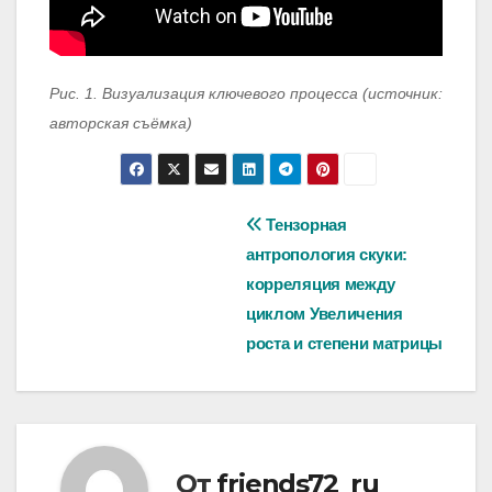
Рис. 1. Визуализация ключевого процесса (источник:
авторская съёмка)
Навигация
Тензорная
антропология скуки:
по
корреляция между
записям
циклом Увеличения
роста и степени матрицы
От
friends72_ru