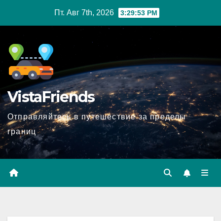
Перейти
Пт. Авг 7th, 2026
3:29:54 PM
к
содержимому
VistaFriends
Отправляйтесь в путешествие за пределы
границ