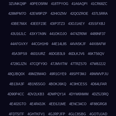
3ZUNKQ9P
40PEO5RM
418TPYOG
41A6AQPI
41CR68ZC
428MPM7O
42EW9PZP
42HIOZNV
42QOZROE
437L5RRA
43BE766X
43EEF23E
43IP3TZ3
43OJ1AEY
43SSFXBJ
43U16JLC
43XY7A9N
441OKOJO
4474ZR0W
4489NF37
44AFGVXY
44CGH1H9
44E14L85
44VA5KJF
44XI8AFW
45A3IPS9
4601IURZ
46DGB3L9
46DLKJV6
46KT56QV
4728GJZN
47CQFY0O
47JMVITW
47TRZS70
47W8J2J2
48QJBQ0X
49MZ8W4O
49R1GYE9
49SPF3MJ
49WWVPJU
4B13IA3F
4B1N5SGO
4BOKJ6KQ
4C9HCESS
4D64LFAR
4D90P4CC
4DV2LKB3
4DWPQY14
4DYW6NWM
4DZ5J3RQ
4E402GTO
4E4R43JK
4EE6J1ME
4ENC34CO
4F88GRG8
4FDT5ITF
4GHTKFV1
4GJRPJFP
4GLC8SBG
4GOTUJAD