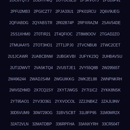
2OC6YQYJ
2ODHTNIQ
2OYOC8EB
2P5KVO7J
2PB26F91
2PFU2MB3
2PGICZT7
2PJA33U1
2PK01RCU
2Q6V9UEG
2QFIABDG
2QYABSTR
2R02B74P
2RPXRAZM
2SAV54DE
2SS1XHM0
2T0TIR21
2T4QFIOC
2T8M8OOV
2TGAD2ZO
2TMUAAY5
2TOT3HO1
2TT1JPJ0
2TVCNBU8
2TWC2CET
2U1JCAWR
2UABCBNW
2UBGKVBI
2UFYK23Q
2UHBAVSU
2UT1DWVT
2VA5KTQ4
2VUSTJE1
2VY55Q8B
2W29565T
2W496244
2WADJS4M
2WGUIKKG
2WK2EL88
2WNPNKRH
2WV0ZHMD
2X7CQ1SY
2XYTJWGS
2Y7I1IC2
2YKK8NSK
2YT95AO1
2YV3O361
2YXVOCOL
2Z2JNBKZ
2ZAJL9NV
30D5VUM9
30W729OG
31BVSCBT
31L8FP95
31M0MR2X
32AT2VLN
32MATDBP
336RPFHA
33ANXYRH
33CR504T