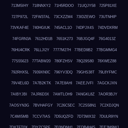
713M5IHY
718NNXY2
71H5RDOO
71UQJY58
725P81XE
727P972L
72FW37AL
73CXZZM4
73IDZEWO
73UTNHIP
73VKAF4E
740HGIUK
745ACL1O
74DPJX4S
74DVDXRM
74FGRN3A
7612HD1B
7651K273
76BJGQ4F
76G4013Z
76HU4CRK
76LLJI2Y
7777M27H
77BED9B2
77BGMMG4
77S55623
77TABW20
780FZHSV
78Q29S80
78XWEZ88
792RHX5L
7939XN0C
796YV3DQ
79GHS38T
79L8YFMC
79V4EL6D
7A7B2KTK
7A7E8AHI
7AEEJVFI
7AGCKJXN
7AIBYJBI
7AJR6D3X
7AMTLOH9
7ANGKL8Z
7AOR3BJY
7AOSYN3G
7BVHAFGY
7C26C5EC
7C2S58N1
7C2XDJQN
7C4MI5MB
7CCV7IAS
7D5UQZFD
7D73WX32
7DULR9YN
7DXTFT0X
7DYZC5PF
7E0NDNH1
7EDB4H4S
7EE3M9WJ