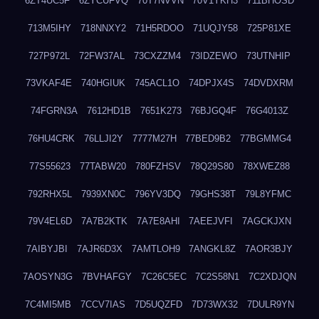
6ZT4UC5F
6ZYCUFVQ
70T7NVVN
70V1YKH3
711BHOSD
713M5IHY
718NNXY2
71H5RDOO
71UQJY58
725P81XE
727P972L
72FW37AL
73CXZZM4
73IDZEWO
73UTNHIP
73VKAF4E
740HGIUK
745ACL1O
74DPJX4S
74DVDXRM
74FGRN3A
7612HD1B
7651K273
76BJGQ4F
76G4013Z
76HU4CRK
76LLJI2Y
7777M27H
77BED9B2
77BGMMG4
77S55623
77TABW20
780FZHSV
78Q29S80
78XWEZ88
792RHX5L
7939XN0C
796YV3DQ
79GHS38T
79L8YFMC
79V4EL6D
7A7B2KTK
7A7E8AHI
7AEEJVFI
7AGCKJXN
7AIBYJBI
7AJR6D3X
7AMTLOH9
7ANGKL8Z
7AOR3BJY
7AOSYN3G
7BVHAFGY
7C26C5EC
7C2S58N1
7C2XDJQN
7C4MI5MB
7CCV7IAS
7D5UQZFD
7D73WX32
7DULR9YN