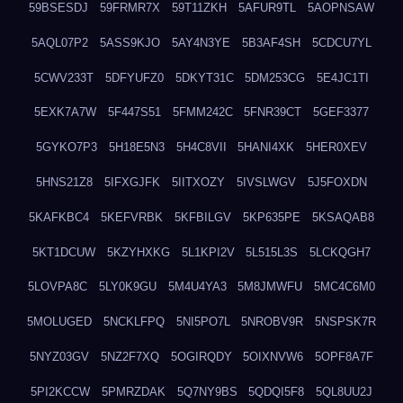
59BSESDJ
59FRMR7X
59T11ZKH
5AFUR9TL
5AOPNSAW
5AQL07P2
5ASS9KJO
5AY4N3YE
5B3AF4SH
5CDCU7YL
5CWV233T
5DFYUFZ0
5DKYT31C
5DM253CG
5E4JC1TI
5EXK7A7W
5F447S51
5FMM242C
5FNR39CT
5GEF3377
5GYKO7P3
5H18E5N3
5H4C8VII
5HANI4XK
5HER0XEV
5HNS21Z8
5IFXGJFK
5IITXOZY
5IVSLWGV
5J5FOXDN
5KAFKBC4
5KEFVRBK
5KFBILGV
5KP635PE
5KSAQAB8
5KT1DCUW
5KZYHXKG
5L1KPI2V
5L515L3S
5LCKQGH7
5LOVPA8C
5LY0K9GU
5M4U4YA3
5M8JMWFU
5MC4C6M0
5MOLUGED
5NCKLFPQ
5NI5PO7L
5NROBV9R
5NSPSK7R
5NYZ03GV
5NZ2F7XQ
5OGIRQDY
5OIXNVW6
5OPF8A7F
5PI2KCCW
5PMRZDAK
5Q7NY9BS
5QDQI5F8
5QL8UU2J