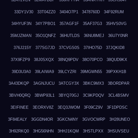
33DY1V30
33T04ZZ0
3404O7P1
3478760D
34F92RUM
34HYUF3N
34Y7PBO1
357AGF1F
35AF37G3
35HVS0VG
35MJZMAN
35O1QNFZ
36HUTLDS
36NU8MEJ
36U7Y0NR
376J215Y
377SG7JD
37CVGS0S
37IHO75D
37JQKID8
37X9FZP9
38J0SXQX
38NQ9PDV
38O70PCO
38QUD9KX
39D3U3A0
39LAIWA9
39LCYZRI
39MGWN55
39PXKH1B
3A43DKQP
3AGNJUCU
3ATCGY3X
3BKC9MX3
3BORDPAR
3BVH0QRQ
3BWP93L1
3BYQ70GJ
3C9KPDQV
3CL4BSMV
3EIFINEE
3EORXV8Z
3EQ3JWOM
3F09CZ9V
3F1DPDSC
3F84EALY
3GGDN4OR
3GKCN4NY
3GVOCWRP
3H28UNEO
3H92RKQ0
3HG56NHN
3HHJ1KQM
3HSTLPXX
3HSUVSEU