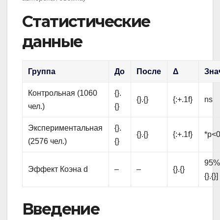
Статистические
данные
Группа
До
После
Δ
Зна
Контрольная (1060
{}.
{}.{}
{:+.1f}
ns
чел.)
{}
Экспериментальная
{}.
{}.{}
{:+.1f}
*p<0
(2576 чел.)
{}
95% C
Эффект Коэна d
–
–
{}.{}
{}.{}]
Введение