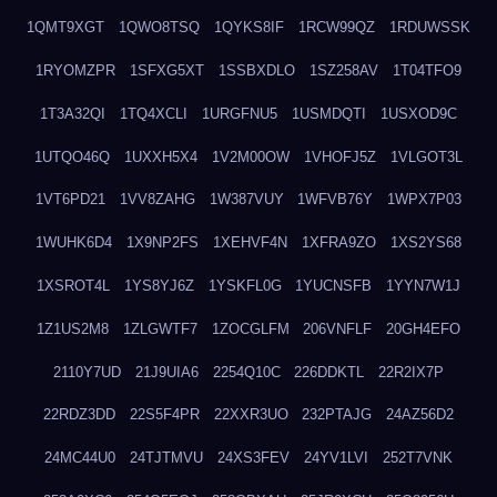
1QMT9XGT
1QWO8TSQ
1QYKS8IF
1RCW99QZ
1RDUWSSK
1RYOMZPR
1SFXG5XT
1SSBXDLO
1SZ258AV
1T04TFO9
1T3A32QI
1TQ4XCLI
1URGFNU5
1USMDQTI
1USXOD9C
1UTQO46Q
1UXXH5X4
1V2M00OW
1VHOFJ5Z
1VLGOT3L
1VT6PD21
1VV8ZAHG
1W387VUY
1WFVB76Y
1WPX7P03
1WUHK6D4
1X9NP2FS
1XEHVF4N
1XFRA9ZO
1XS2YS68
1XSROT4L
1YS8YJ6Z
1YSKFL0G
1YUCNSFB
1YYN7W1J
1Z1US2M8
1ZLGWTF7
1ZOCGLFM
206VNFLF
20GH4EFO
2110Y7UD
21J9UIA6
2254Q10C
226DDKTL
22R2IX7P
22RDZ3DD
22S5F4PR
22XXR3UO
232PTAJG
24AZ56D2
24MC44U0
24TJTMVU
24XS3FEV
24YV1LVI
252T7VNK