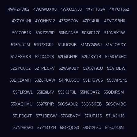
4WP2PW82
4WQWQXX8
4WXQZN38
4X7TT8GV
4XYOT662
4XZYAUHI
4YQHH612
4Z52SO0V
4ZP14UIL
4ZVGSBH0
50JO9B1K
50KZ2V9P
50NNJN5E
50S8F1Z0
510NBX1W
5160U7JM
51D7XGKL
51JUGSIB
51MY24WU
51VJOSDY
51ZE8MKB
522X4O28
52D4GH9B
52FJKYTB
52MOA4HC
52SYO0Q2
52TPECFV
52W5K0BY
52XXY91Q
53ATDBWI
53EKZAMH
53Z8FUAW
54PKU5CO
551HGV0S
553WPS4S
55FLR3W1
55IE9L4V
55JKJF3L
55NCOA72
55QDIRSM
55XAQHMU
56975PIR
56GSA0U2
56QN3KEB
56SCV4BG
571FDQ4T
5771DEGW
57G6BV7Y
57IUFJJS
57LA2HJ6
57N9R0VG
57Z141YR
584ZQC53
58G12L5U
595U946N