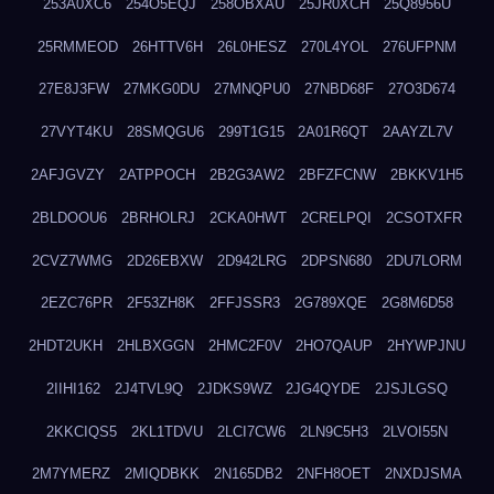
253A0XC6
254O5EQJ
258OBXAU
25JR0XCH
25Q8956U
25RMMEOD
26HTTV6H
26L0HESZ
270L4YOL
276UFPNM
27E8J3FW
27MKG0DU
27MNQPU0
27NBD68F
27O3D674
27VYT4KU
28SMQGU6
299T1G15
2A01R6QT
2AAYZL7V
2AFJGVZY
2ATPPOCH
2B2G3AW2
2BFZFCNW
2BKKV1H5
2BLDOOU6
2BRHOLRJ
2CKA0HWT
2CRELPQI
2CSOTXFR
2CVZ7WMG
2D26EBXW
2D942LRG
2DPSN680
2DU7LORM
2EZC76PR
2F53ZH8K
2FFJSSR3
2G789XQE
2G8M6D58
2HDT2UKH
2HLBXGGN
2HMC2F0V
2HO7QAUP
2HYWPJNU
2IIHI162
2J4TVL9Q
2JDKS9WZ
2JG4QYDE
2JSJLGSQ
2KKCIQS5
2KL1TDVU
2LCI7CW6
2LN9C5H3
2LVOI55N
2M7YMERZ
2MIQDBKK
2N165DB2
2NFH8OET
2NXDJSMA