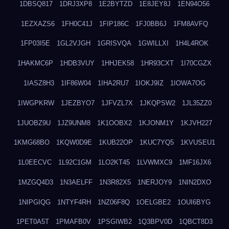
1DBSQ817
1DRJ3XP8
1E2BYTZD
1E8JEY8J
1EN94O56
1EZXAZS6
1FH0C41J
1FIP186C
1FJ0BB6J
1FM8AVFQ
1FP03I5E
1GL2VJGH
1GRISVQA
1GWILLXI
1H4L4ROK
1HAKMC6P
1HDB3VUY
1HHJEK58
1HR93CXT
1I70CGZX
1IASZ8H3
1IF86W04
1IHA2RU7
1IOKJ9IZ
1IOWA7OG
1IWGPKRW
1JEZBYO7
1JFVZL7X
1JKQPSW2
1JL35ZZ0
1JUOBZ9U
1JZ9UNM8
1K1OOBX2
1KJONM1Y
1KJVH227
1KMG68BO
1KQW0D9E
1KUB22OP
1KUC7YQ5
1KVUSEU1
1L0EECVC
1L92C1GM
1LO2KT45
1LVWMXC9
1MF16JX6
1MZGQ4D3
1N3AELFF
1N3R82X5
1NERJOY9
1NIN2DXO
1NIPGIQG
1NTYF4RH
1NZ06F8Q
1OELGBE2
1OUI6BYG
1PET0A5T
1PMAFB0V
1PSGIWB2
1Q3BPV0D
1QBCT8D3