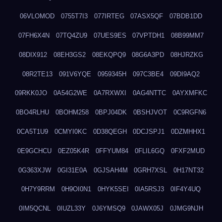
06VLOMOD
0755T7I3
077IRTEG
07ASX5QF
07BDB1DD
07FH6X4N
07TQ4ZU9
07UES9ES
07VPTDH1
08B99MM7
08DIX912
08EH3GS2
08EKQPQ9
08G6A3PD
08HJRZKG
08R2TE13
091V6YQE
0959345H
097C3BE4
09DI9AQ2
09RKK0JO
0A54G2WE
0A7RXWXI
0AG4NTTC
0AYXMFKC
0BO4RLHU
0BOHM258
0BPJ04DK
0BSHJVOT
0C9RGFN6
0CA5T1U9
0CMYI0KC
0D38QEGH
0DCJSPJ1
0DZMHHX1
0E9GCHCU
0EZ05K4R
0FFYUM84
0FLIL6GQ
0FXF2MUD
0G363XJW
0GI31E0A
0GJSAH4M
0GRH7XSL
0H17NT32
0H7Y9RRM
0H9OI0N1
0HYK5SEI
0IA5RSJ3
0IF4Y4UQ
0IM5QCNL
0IUZL33Y
0J6YMSQ9
0JAWX05J
0JMG9NJH