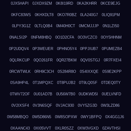
0JX5HAPI
0JXDX9ZM
0K8I19RD
0KA2KHRR
0KCE9EJG
0KFC83WS
0KHXDLT8
0KO7R0BZ
0LA240G7
0LIQ91PM
0LPY3G1Z
0LTLQ0B4
0M40H0CT
0MCMJJJP
0N1LZI50
0NALSI2P
0NFM8HBQ
0O1D2CFA
0O3VCZC0
0OY5HHNM
0P2UDQV4
0P3WEUER
0PHNO5Y4
0PPJIUB7
0PUMEZB4
0QLRKCUP
0QO261FR
0QR27BKM
0QV0STGJ
0R7FXEI4
0RCWTWLK
0RH9C3CH
0S284R8O
0S4IXXQE
0S9E2KPP
0SA9HP4L
0T1MPQXC
0T8PUJB2
0T9LQ0SF
0TDEQ0TY
0TWV72OF
0U01AD7B
0U56W7B0
0UDKWD5I
0UELVNFD
0V2IXSF4
0V3N6SQF
0VJAC930
0VY5ZG3D
0W3LZD86
0W58MBQO
0W5D86N5
0W8SOPXW
0WY1BFPQ
0X4GG1J6
0XAANC43
0XI05VVT
0XLR0SZZ
0XW3VGXD
0ZAVTHSI