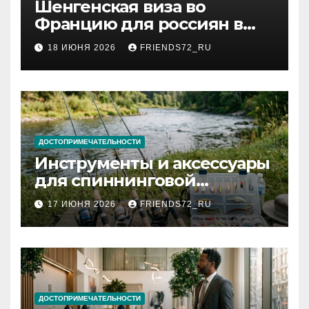
Шенгенская виза во
Францию для россиян в
2026 году: сроки от 3 дней
18 ИЮНЯ 2026
FRIENDS72_RU
и список необходимых
документов
ДОСТОПРИМЕЧАТЕЛЬНОСТИ
Инструменты и аксессуары
для спиннинговой
рыбалки: назначение и
17 ИЮНЯ 2026
FRIENDS72_RU
типы
ДОСТОПРИМЕЧАТЕЛЬНОСТИ