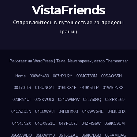
VistaFriends
Отправляйтесь в путешествие за пределы
границ
Работает на WordPress
|
Тема: Newspaperex, автор
Themeansar
Home
006WY430
007HXU2Y
00MGT33M
00SAOS5H
00T70TIS
013UNCAI
0169XX1F
019K5LTP
01WS9NX2
023RN4UI
02SKVUL3
034UW6PW
03L7504Q
03ZRKE69
04CAZD3N
04EDWV8I
04H0HX0B
04KWVG4E
04LI8DHX
04N4JN2X
04QX9S1E
04YFC57J
04ZFIS6W
059KC9DM
05G55WBQ
05IXW4Y0
05T6CZAL
069K7D5M
06FAMUAG