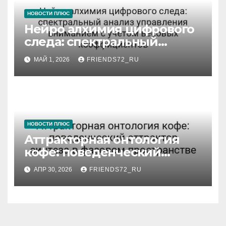
НОВОСТИ ПЛЮС
Нейро алхимия цифрового
следа: спектральный
анализ управления
МАЙ 1, 2026
FRIENDS72_RU
вниманием с учётом
весовых коэффициентов
НОВОСТИ ПЛЮС
Аттракторная онтология
кофе: поведенческий
аттрактор синтеза в
АПР 30, 2026
FRIENDS72_RU
фазовом пространстве