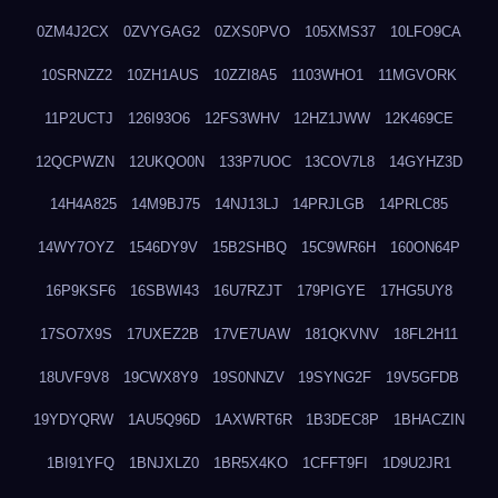
0ZM4J2CX
0ZVYGAG2
0ZXS0PVO
105XMS37
10LFO9CA
10SRNZZ2
10ZH1AUS
10ZZI8A5
1103WHO1
11MGVORK
11P2UCTJ
126I93O6
12FS3WHV
12HZ1JWW
12K469CE
12QCPWZN
12UKQO0N
133P7UOC
13COV7L8
14GYHZ3D
14H4A825
14M9BJ75
14NJ13LJ
14PRJLGB
14PRLC85
14WY7OYZ
1546DY9V
15B2SHBQ
15C9WR6H
160ON64P
16P9KSF6
16SBWI43
16U7RZJT
179PIGYE
17HG5UY8
17SO7X9S
17UXEZ2B
17VE7UAW
181QKVNV
18FL2H11
18UVF9V8
19CWX8Y9
19S0NNZV
19SYNG2F
19V5GFDB
19YDYQRW
1AU5Q96D
1AXWRT6R
1B3DEC8P
1BHACZIN
1BI91YFQ
1BNJXLZ0
1BR5X4KO
1CFFT9FI
1D9U2JR1