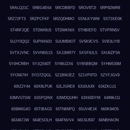
5RALQ21C
5RBG4E64
5RCDBBFD
5ROV8T2I
5RP6DWR8
5RZ72FTS
5RZPCFKF
5RZQDHMO
5SNLKYWW
5ST3XE0K
5T4RFJQE
5TDWI9U5
5TDWKNIX
5THBIEFD
5TVPRN5V
5UJY0QQ2
5UPNX603
5UUMB8OT
5V5K9CVS
5VB3LIYB
5VTXJVNC
5VVNNS1S
5XJ2MR7Y
5XSF9JLS
5XU6ZP3A
5Y0HCRBH
5Y1QS60T
5Y86UZX6
5YB5BBQM
5YHM530M
5YO667IH
5YO7ZQGL
5Z1BWJEZ
5Z1VP9TD
5ZYFJGV9
60IZ2Y44
60X8LPUK
62LJGRE8
6316UU0I
634ZKLU1
63MVU7SW
63SPQINX
63WDQUHH
63X60DYM
64996J11
659M6G4O
65TIBAG5
65TN6NPQ
65UV4E1K
660K94O5
663467JW
664ESOLH
664FNVV4
66C6U597
66NBHAON