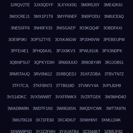
3JRQV2TE
3JX0QDYF
3LXYAX0G
3M0R5J0Y
3ME42K9J
3MOCREJ1
3MX1P1T9
3MYP6NEF
3N0IPODU
3N8UCE6Q
3NE5SFF6
3NH0FX33
3NISGAEP
3O3KQQ4F
3OBDFAXI
3OE9P0KI
3OPSZTYE
3OSK46GW
3P20H0VW
3PEBEUPM
3PFEI4E1
3PHQ0AXL
3PJX8KV3
3PWL81U6
3PX3NDPK
3QBNPSU7
3QPKYD3H
3R660UUO
3R8OBY8R
3RJJOB51
3RM5TAUQ
3RV0N612
3SRBQEDJ
3SXFZOBA
3TBVTN7Z
3TFI7CJL
3TKFBN73
3TTB618D
3TVMVY4A
3VPL82H9
3VS14DKC
3VX5WW8T
3VXFRWKX
3VZRTGEK
3W3MHD4O
3WAD8W9N
3WDTF1N3
3WI8G8SN
3WQDYCWK
3WTTA97N
3WU70G19
3X71FE60
3XC4DIU7
3XMIH0VI
3XMLLD4K
3XWW9P5D
3Y2Z2FMH
3YXUATB4
3Z3344KT
3ZBBJF82