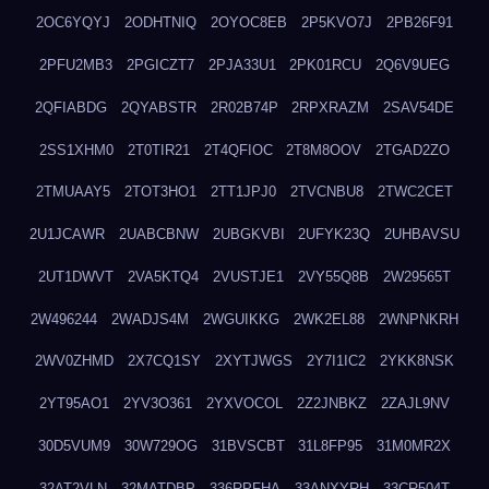
2OC6YQYJ
2ODHTNIQ
2OYOC8EB
2P5KVO7J
2PB26F91
2PFU2MB3
2PGICZT7
2PJA33U1
2PK01RCU
2Q6V9UEG
2QFIABDG
2QYABSTR
2R02B74P
2RPXRAZM
2SAV54DE
2SS1XHM0
2T0TIR21
2T4QFIOC
2T8M8OOV
2TGAD2ZO
2TMUAAY5
2TOT3HO1
2TT1JPJ0
2TVCNBU8
2TWC2CET
2U1JCAWR
2UABCBNW
2UBGKVBI
2UFYK23Q
2UHBAVSU
2UT1DWVT
2VA5KTQ4
2VUSTJE1
2VY55Q8B
2W29565T
2W496244
2WADJS4M
2WGUIKKG
2WK2EL88
2WNPNKRH
2WV0ZHMD
2X7CQ1SY
2XYTJWGS
2Y7I1IC2
2YKK8NSK
2YT95AO1
2YV3O361
2YXVOCOL
2Z2JNBKZ
2ZAJL9NV
30D5VUM9
30W729OG
31BVSCBT
31L8FP95
31M0MR2X
32AT2VLN
32MATDBP
336RPFHA
33ANXYRH
33CR504T