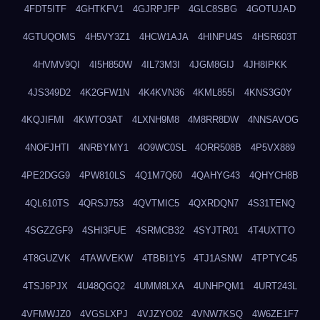
4FDT5ITF
4GHTKFV1
4GJRPJFP
4GLC8SBG
4GOTUJAD
4GTUQOMS
4H5VY3Z1
4HCW1AJA
4HINPU4S
4HSR603T
4HVMV9QI
4I5H850W
4IL73M3I
4JGM8GIJ
4JH8IPKK
4JS349D2
4K2GFW1N
4K4KVN36
4KML855I
4KNS3G0Y
4KQJIFMI
4KWTO3AT
4LXNH9M8
4M8RR8DW
4NNSAVOG
4NOFJHTI
4NRBYMY1
4O9WC0SL
4ORR508B
4P5VX889
4PE2DGG9
4PW810LS
4Q1M7Q60
4QAHYG43
4QHYCH8B
4QL610TS
4QRSJ753
4QVTMIC5
4QXRDQN7
4S31TENQ
4SGZZGF9
4SHI3FUE
4SRMCB32
4SYJTR01
4T4UXTTO
4T8GUZVK
4TAWVEKW
4TBBI1Y5
4TJ1ASNW
4TPTYC45
4TSJ6PJX
4U48QGQ2
4UMM8LXA
4UNHPQM1
4URT243L
4VFMWJZ0
4VGSLXPJ
4VJZYO02
4VNW7KSQ
4W6ZE1F7