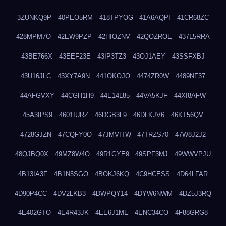
3ZUNKQ9P
40PEO5RM
418TPYOG
41A6AQPI
41CR68ZC
428MPM7O
42EW9PZP
42HIOZNV
42QOZROE
437L5RRA
43BE766X
43EEF23E
43IP3TZ3
43OJ1AEY
43SSFXBJ
43U16JLC
43XY7A9N
441OKOJO
4474ZR0W
4489NF37
44AFGVXY
44CGH1H9
44E14L85
44VA5KJF
44XI8AFW
45A3IPS9
4601IURZ
46DGB3L9
46DLKJV6
46KT56QV
4728GJZN
47CQFY0O
47JMVITW
47TRZS70
47W8J2J2
48QJBQ0X
49MZ8W4O
49R1GYE9
49SPF3MJ
49WWVPJU
4B13IA3F
4B1N5SGO
4BOKJ6KQ
4C9HCESS
4D64LFAR
4D90P4CC
4DV2LKB3
4DWPQY14
4DYW6NWM
4DZ5J3RQ
4E402GTO
4E4R43JK
4EE6J1ME
4ENC34CO
4F88GRG8