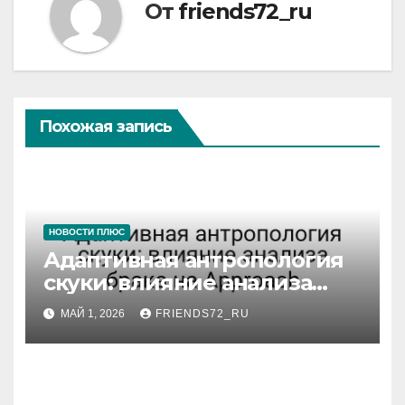
От
friends72_ru
Похожая запись
НОВОСТИ ПЛЮС
Адаптивная антропология
скуки: влияние анализа
брака на Approach
МАЙ 1, 2026
FRIENDS72_RU