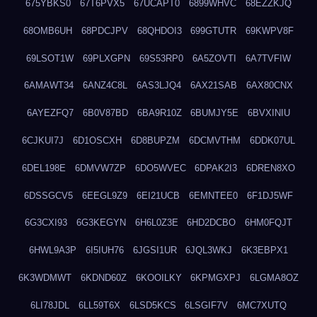
675YBKS0
67T6PVX5
67UCAPT0
6899WHVC
68EZZKJQ
68OMB6UH
68PDCJPV
68QHDOI3
699GTUTR
69KWPV8F
69LSOT1W
69PLXGPN
69S53RP0
6A5ZOVTI
6A7TVFIW
6AMAWT34
6ANZ4C8L
6AS3LJQ4
6AX21SAB
6AX80CNX
6AYEZFQ7
6B0V87BD
6BA9R10Z
6BUMJY5E
6BVXINIU
6CJKUI7J
6D1OSCXH
6D8BUPZM
6DCMVTHM
6DDK07UL
6DEL198E
6DMVW7ZP
6DO5WVEC
6DPAK2I3
6DREN8XO
6DSSGCV5
6EEGL9Z9
6EI21UCB
6EMNTEE0
6F1DJ5WF
6G3CXI93
6G3KEGYN
6H6L0Z3E
6HD2DCBO
6HM0FQJT
6HWL9A3P
6I5IUH76
6JGSI1UR
6JQL3WKJ
6K3EBPX1
6K3WDMWT
6KDND60Z
6KOOILKY
6KPMGXPJ
6LGMA8OZ
6LI78JDL
6LL59T6X
6LSD5KCS
6LSGIF7V
6MC7XUTQ