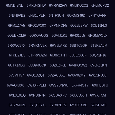
6MNBISNE
6MRU4GHW
6MRWI2FW
6MUKQ2Q2
6N6MCPD2
6N8H9PB2
6NS1JPER
6NTR3U7I
6OXMG49D
6PHYGAFF
6PM1Z7A5
6PO2WC0X
6PPNPOF5
6Q23B2FW
6QE19FL3
6QEEKCMR
6QKOAUOS
6QVIJ1K1
6R431JL5
6RGMWOLX
6RKWC57X
6RMKNV3X
6RV8LARZ
6SBTC8OR
6T3R3AJM
6TKE2JE3
6TPRWJZM
6U06OJTH
6UJEQ0CF
6UQ42P16
6UTK14DG
6UU9ROQK
6UZUZF6L
6V4POCW2
6V6FZLKN
6VJVHI57
6VQ1DZQ1
6VZACB5E
6W0V02MY
6W1CRLU0
6WAOIUX0
6WJXFPEM
6WSY8NWU
6XFR4OTY
6XIHLDTU
6XL3E0EQ
6XP30R7N
6XQUAXFV
6XUCD56H
6XVXTC5I
6Y6PMH2U
6YQP5Y4L
6YR8PDRZ
6YY0PXBC
6ZISH1A0