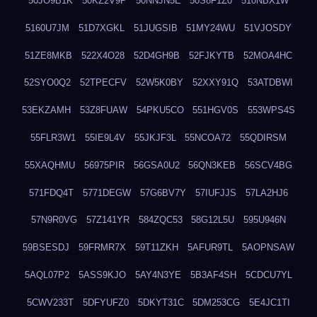
50JO9B1K
50KZ2V9P
50NNJN5E
50S8F1Z0
510NBX1W
5160U7JM
51D7XGKL
51JUGSIB
51MY24WU
51VJOSDY
51ZE8MKB
522X4O28
52D4GH9B
52FJKYTB
52MOA4HC
52SYO0Q2
52TPECFV
52W5K0BY
52XXY91Q
53ATDBWI
53EKZAMH
53Z8FUAW
54PKU5CO
551HGV0S
553WPS4S
55FLR3W1
55IE9L4V
55JKJF3L
55NCOA72
55QDIRSM
55XAQHMU
56975PIR
56GSA0U2
56QN3KEB
56SCV4BG
571FDQ4T
5771DEGW
57G6BV7Y
57IUFJJS
57LA2HJ6
57N9R0VG
57Z141YR
584ZQC53
58G12L5U
595U946N
59BSESDJ
59FRMR7X
59T11ZKH
5AFUR9TL
5AOPNSAW
5AQL07P2
5ASS9KJO
5AY4N3YE
5B3AF4SH
5CDCU7YL
5CWV233T
5DFYUFZ0
5DKYT31C
5DM253CG
5E4JC1TI