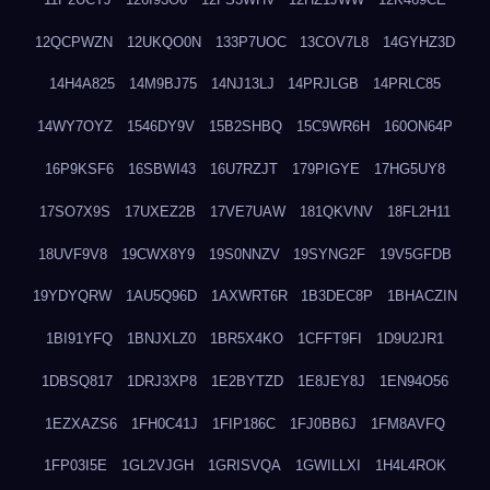
12QCPWZN
12UKQO0N
133P7UOC
13COV7L8
14GYHZ3D
14H4A825
14M9BJ75
14NJ13LJ
14PRJLGB
14PRLC85
14WY7OYZ
1546DY9V
15B2SHBQ
15C9WR6H
160ON64P
16P9KSF6
16SBWI43
16U7RZJT
179PIGYE
17HG5UY8
17SO7X9S
17UXEZ2B
17VE7UAW
181QKVNV
18FL2H11
18UVF9V8
19CWX8Y9
19S0NNZV
19SYNG2F
19V5GFDB
19YDYQRW
1AU5Q96D
1AXWRT6R
1B3DEC8P
1BHACZIN
1BI91YFQ
1BNJXLZ0
1BR5X4KO
1CFFT9FI
1D9U2JR1
1DBSQ817
1DRJ3XP8
1E2BYTZD
1E8JEY8J
1EN94O56
1EZXAZS6
1FH0C41J
1FIP186C
1FJ0BB6J
1FM8AVFQ
1FP03I5E
1GL2VJGH
1GRISVQA
1GWILLXI
1H4L4ROK