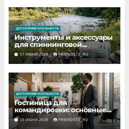
документов
ДОСТОПРИМЕЧАТЕЛЬНОСТИ
Инструменты и аксессуары
для спиннинговой
рыбалки: назначение и
17 ИЮНЯ 2026
FRIENDS72_RU
типы
ДОСТОПРИМЕЧАТЕЛЬНОСТИ
Гостиница для
командировки: основные
критерии выбора
15 ИЮНЯ 2026
FRIENDS72_RU