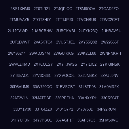
2SS1XHM0
2T0TIR21
2T4QFIOC
2T8M8OOV
2TGAD2ZO
2TMUAAY5
2TOT3HO1
2TT1JPJ0
2TVCNBU8
2TWC2CET
2U1JCAWR
2UABCBNW
2UBGKVBI
2UFYK23Q
2UHBAVSU
2UT1DWVT
2VA5KTQ4
2VUSTJE1
2VY55Q8B
2W29565T
2W496244
2WADJS4M
2WGUIKKG
2WK2EL88
2WNPNKRH
2WV0ZHMD
2X7CQ1SY
2XYTJWGS
2Y7I1IC2
2YKK8NSK
2YT95AO1
2YV3O361
2YXVOCOL
2Z2JNBKZ
2ZAJL9NV
30D5VUM9
30W729OG
31BVSCBT
31L8FP95
31M0MR2X
32AT2VLN
32MATDBP
336RPFHA
33ANXYRH
33CR504T
33DY1V30
33T04ZZ0
3404O7P1
3478760D
34F92RUM
34HYUF3N
34Y7PBO1
357AGF1F
35AF37G3
35HVS0VG