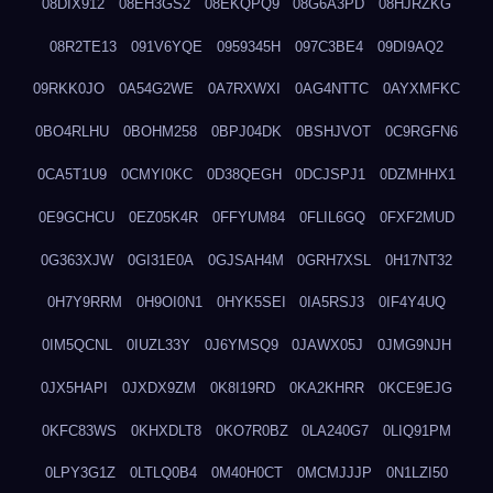
08DIX912
08EH3GS2
08EKQPQ9
08G6A3PD
08HJRZKG
08R2TE13
091V6YQE
0959345H
097C3BE4
09DI9AQ2
09RKK0JO
0A54G2WE
0A7RXWXI
0AG4NTTC
0AYXMFKC
0BO4RLHU
0BOHM258
0BPJ04DK
0BSHJVOT
0C9RGFN6
0CA5T1U9
0CMYI0KC
0D38QEGH
0DCJSPJ1
0DZMHHX1
0E9GCHCU
0EZ05K4R
0FFYUM84
0FLIL6GQ
0FXF2MUD
0G363XJW
0GI31E0A
0GJSAH4M
0GRH7XSL
0H17NT32
0H7Y9RRM
0H9OI0N1
0HYK5SEI
0IA5RSJ3
0IF4Y4UQ
0IM5QCNL
0IUZL33Y
0J6YMSQ9
0JAWX05J
0JMG9NJH
0JX5HAPI
0JXDX9ZM
0K8I19RD
0KA2KHRR
0KCE9EJG
0KFC83WS
0KHXDLT8
0KO7R0BZ
0LA240G7
0LIQ91PM
0LPY3G1Z
0LTLQ0B4
0M40H0CT
0MCMJJJP
0N1LZI50