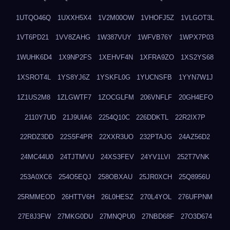
1UTQO46Q
1UXXH5X4
1V2M00OW
1VHOFJ5Z
1VLGOT3L
1VT6PD21
1VV8ZAHG
1W387VUY
1WFVB76Y
1WPX7P03
1WUHK6D4
1X9NP2FS
1XEHVF4N
1XFRA9ZO
1XS2YS68
1XSROT4L
1YS8YJ6Z
1YSKFL0G
1YUCNSFB
1YYN7W1J
1Z1US2M8
1ZLGWTF7
1ZOCGLFM
206VNFLF
20GH4EFO
2110Y7UD
21J9UIA6
2254Q10C
226DDKTL
22R2IX7P
22RDZ3DD
22S5F4PR
22XXR3UO
232PTAJG
24AZ56D2
24MC44U0
24TJTMVU
24XS3FEV
24YV1LVI
252T7VNK
253A0XC6
254O5EQJ
258OBXAU
25JR0XCH
25Q8956U
25RMMEOD
26HTTV6H
26L0HESZ
270L4YOL
276UFPNM
27E8J3FW
27MKG0DU
27MNQPU0
27NBD68F
27O3D674