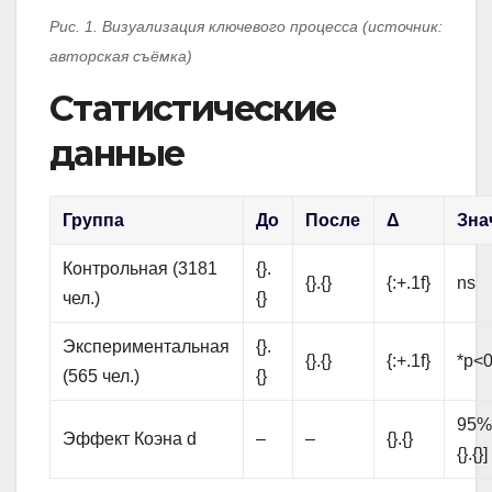
Рис. 1. Визуализация ключевого процесса (источник:
авторская съёмка)
Статистические
данные
Группа
До
После
Δ
Зна
Контрольная (3181
{}.
{}.{}
{:+.1f}
ns
чел.)
{}
Экспериментальная
{}.
{}.{}
{:+.1f}
*p<0
(565 чел.)
{}
95% C
Эффект Коэна d
–
–
{}.{}
{}.{}]