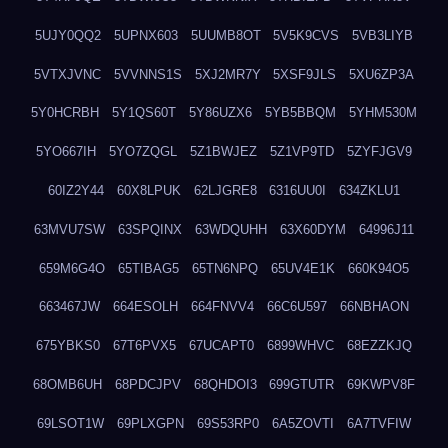
5UJY0QQ2
5UPNX603
5UUMB8OT
5V5K9CVS
5VB3LIYB
5VTXJVNC
5VVNNS1S
5XJ2MR7Y
5XSF9JLS
5XU6ZP3A
5Y0HCRBH
5Y1QS60T
5Y86UZX6
5YB5BBQM
5YHM530M
5YO667IH
5YO7ZQGL
5Z1BWJEZ
5Z1VP9TD
5ZYFJGV9
60IZ2Y44
60X8LPUK
62LJGRE8
6316UU0I
634ZKLU1
63MVU7SW
63SPQINX
63WDQUHH
63X60DYM
64996J11
659M6G4O
65TIBAG5
65TN6NPQ
65UV4E1K
660K94O5
663467JW
664ESOLH
664FNVV4
66C6U597
66NBHAON
675YBKS0
67T6PVX5
67UCAPT0
6899WHVC
68EZZKJQ
68OMB6UH
68PDCJPV
68QHDOI3
699GTUTR
69KWPV8F
69LSOT1W
69PLXGPN
69S53RP0
6A5ZOVTI
6A7TVFIW