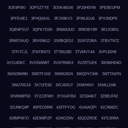
3OE9P0KI
3OPSZTYE
3OSK46GW
3P20H0VW
3PEBEUPM
3PFEI4E1
3PHQ0AXL
3PJX8KV3
3PWL81U6
3PX3NDPK
3QBNPSU7
3QPKYD3H
3R660UUO
3R8OBY8R
3RJJOB51
3RM5TAUQ
3RV0N612
3SRBQEDJ
3SXFZOBA
3TBVTN7Z
3TFI7CJL
3TKFBN73
3TTB618D
3TVMVY4A
3VPL82H9
3VS14DKC
3VX5WW8T
3VXFRWKX
3VZRTGEK
3W3MHD4O
3WAD8W9N
3WDTF1N3
3WI8G8SN
3WQDYCWK
3WTTA97N
3WU70G19
3X71FE60
3XC4DIU7
3XMIH0VI
3XMLLD4K
3XWW9P5D
3Y2Z2FMH
3YXUATB4
3Z3344KT
3ZBBJF82
3ZUNKQ9P
40PEO5RM
418TPYOG
41A6AQPI
41CR68ZC
428MPM7O
42EW9PZP
42HIOZNV
42QOZROE
437L5RRA