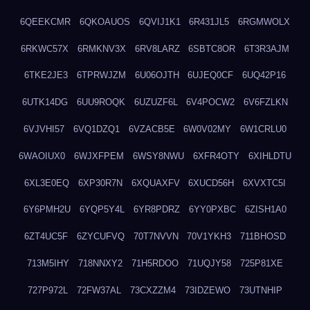
6QEEKCMR
6QKOAUOS
6QVIJ1K1
6R431JL5
6RGMWOLX
6RKWC57X
6RMKNV3X
6RV8LARZ
6SBTC8OR
6T3R3AJM
6TKE2JE3
6TPRWJZM
6U06OJTH
6UJEQ0CF
6UQ42P16
6UTK14DG
6UU9ROQK
6UZUZF6L
6V4POCW2
6V6FZLKN
6VJVHI57
6VQ1DZQ1
6VZACB5E
6W0V02MY
6W1CRLU0
6WAOIUX0
6WJXFPEM
6WSY8NWU
6XFR4OTY
6XIHLDTU
6XL3E0EQ
6XP30R7N
6XQUAXFV
6XUCD56H
6XVXTC5I
6Y6PMH2U
6YQP5Y4L
6YR8PDRZ
6YY0PXBC
6ZISH1A0
6ZT4UC5F
6ZYCUFVQ
70T7NVVN
70V1YKH3
711BHOSD
713M5IHY
718NNXY2
71H5RDOO
71UQJY58
725P81XE
727P972L
72FW37AL
73CXZZM4
73IDZEWO
73UTNHIP