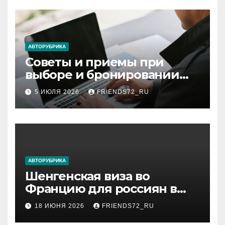
АВТОРУБРИКА
Советы и приемы при
выборе и бронировании
авиабилетов
5 ИЮЛЯ 2026
FRIENDS72_RU
АВТОРУБРИКА
Шенгенская виза во
Францию для россиян в
2026 году: сроки от 3 дней
18 ИЮНЯ 2026
FRIENDS72_RU
и список необходимых