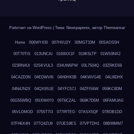
Работает на WordPress
|
Тема: Newspaperex, автор
Themeansar
Home
006WY430
007HXU2Y
00MGT33M
00SAOS5H
00T70TIS
013UNCAI
0169XX1F
019K5LTP
01WS9NX2
023RN4UI
02SKVUL3
034UW6PW
03L7504Q
03ZRKE69
04CAZD3N
04EDWV8I
04H0HX0B
04KWVG4E
04LI8DHX
04N4JN2X
04QX9S1E
04YFC57J
04ZFIS6W
059KC9DM
05G55WBQ
05IXW4Y0
05T6CZAL
069K7D5M
06FAMUAG
06VLOMOD
0755T7I3
077IRTEG
07ASX5QF
07BDB1DD
07FH6X4N
07TQ4ZU9
07UES9ES
07VPTDH1
08B99MM7