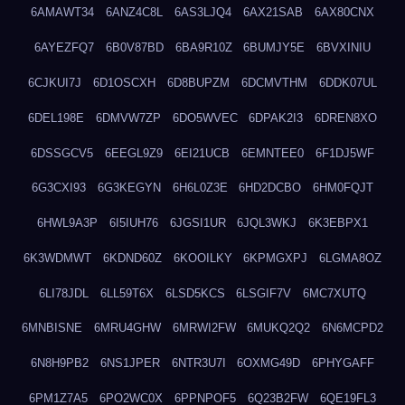
6AMAWT34
6ANZ4C8L
6AS3LJQ4
6AX21SAB
6AX80CNX
6AYEZFQ7
6B0V87BD
6BA9R10Z
6BUMJY5E
6BVXINIU
6CJKUI7J
6D1OSCXH
6D8BUPZM
6DCMVTHM
6DDK07UL
6DEL198E
6DMVW7ZP
6DO5WVEC
6DPAK2I3
6DREN8XO
6DSSGCV5
6EEGL9Z9
6EI21UCB
6EMNTEE0
6F1DJ5WF
6G3CXI93
6G3KEGYN
6H6L0Z3E
6HD2DCBO
6HM0FQJT
6HWL9A3P
6I5IUH76
6JGSI1UR
6JQL3WKJ
6K3EBPX1
6K3WDMWT
6KDND60Z
6KOOILKY
6KPMGXPJ
6LGMA8OZ
6LI78JDL
6LL59T6X
6LSD5KCS
6LSGIF7V
6MC7XUTQ
6MNBISNE
6MRU4GHW
6MRWI2FW
6MUKQ2Q2
6N6MCPD2
6N8H9PB2
6NS1JPER
6NTR3U7I
6OXMG49D
6PHYGAFF
6PM1Z7A5
6PO2WC0X
6PPNPOF5
6Q23B2FW
6QE19FL3