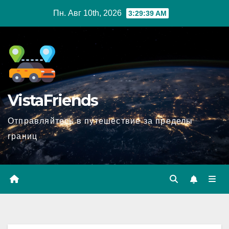
Перейти
Пн. Авг 10th, 2026
3:29:40 AM
к
содержимому
VistaFriends
Отправляйтесь в путешествие за пределы
границ