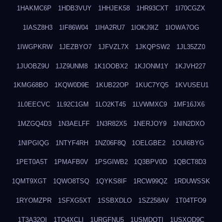
1HAKMC6P
1HDB3VUY
1HHJEK58
1HR93CXT
1I70CGZX
1IASZ8H3
1IF86W04
1IHA2RU7
1IOKJ9IZ
1IOWA7OG
1IWGPKRW
1JEZBYO7
1JFVZL7X
1JKQPSW2
1JL35ZZ0
1JUOBZ9U
1JZ9UNM8
1K1OOBX2
1KJONM1Y
1KJVH227
1KMG68BO
1KQW0D9E
1KUB22OP
1KUC7YQ5
1KVUSEU1
1L0EECVC
1L92C1GM
1LO2KT45
1LVWMXC9
1MF16JX6
1MZGQ4D3
1N3AELFF
1N3R82X5
1NERJOY9
1NIN2DXO
1NIPGIQG
1NTYF4RH
1NZ06F8Q
1OELGBE2
1OUI6BYG
1PET0A5T
1PMAFB0V
1PSGIWB2
1Q3BPV0D
1QBCT8D3
1QMT9XGT
1QWO8TSQ
1QYKS8IF
1RCW99QZ
1RDUWSSK
1RYOMZPR
1SFXG5XT
1SSBXDLO
1SZ258AV
1T04TFO9
1T3A32QI
1TQ4XCLI
1URGFNU5
1USMDQTI
1USXOD9C