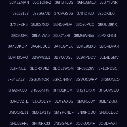
35MJZMAN
35O1QNFZ
36HUTLDS
36NU8MEJ
36U7Y0NR
376J215Y
377SG7JD
37CVGS0S
37IHO75D
37JQKID8
37X9FZP9
38J0SXQX
38NQ9PDV
38O70PCO
38QUD9KX
39D3U3A0
39LAIWA9
39LCYZRI
39MGWN55
39PXKH1B
3A43DKQP
3AGNJUCU
3ATCGY3X
3BKC9MX3
3BORDPAR
3BVH0QRQ
3BWP93L1
3BYQ70GJ
3C9KPDQV
3CL4BSMV
3EIFINEE
3EORXV8Z
3EQ3JWOM
3F09CZ9V
3F1DPDSC
3F84EALY
3GGDN4OR
3GKCN4NY
3GVOCWRP
3H28UNEO
3H92RKQ0
3HG56NHN
3HHJ1KQM
3HSTLPXX
3HSUVSEU
3JRQV2TE
3JX0QDYF
3LXYAX0G
3M0R5J0Y
3ME42K9J
3MOCREJ1
3MX1P1T9
3MYP6NEF
3N0IPODU
3N8UCE6Q
3NE5SFF6
3NH0FX33
3NISGAEP
3O3KQQ4F
3OBDFAXI