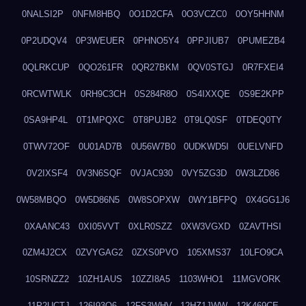
0NALSI2P
0NFM8HBQ
0O1D2CFA
0O3VCZC0
0OY5HHNM
0P2UDQV4
0P3WEUER
0PHNO5Y4
0PPJIUB7
0PUMEZB4
0QLRKCUP
0QO261FR
0QR27BKM
0QV0STGJ
0R7FXEI4
0RCWTWLK
0RH9C3CH
0S284R8O
0S4IXXQE
0S9E2KPP
0SA9HP4L
0T1MPQXC
0T8PUJB2
0T9LQ0SF
0TDEQ0TY
0TWV72OF
0U01AD7B
0U56W7B0
0UDKWD5I
0UELVNFD
0V2IXSF4
0V3N6SQF
0VJAC930
0VY5ZG3D
0W3LZD86
0W58MBQO
0W5D86N5
0W8SOPXW
0WY1BFPQ
0X4GG1J6
0XAANC43
0XI05VVT
0XLR0SZZ
0XW3VGXD
0ZAVTHSI
0ZM4J2CX
0ZVYGAG2
0ZXS0PVO
105XMS37
10LFO9CA
10SRNZZ2
10ZH1AUS
10ZZI8A5
1103WHO1
11MGVORK
11P2UCTJ
126I93O6
12FS3WHV
12HZ1JWW
12K469CE