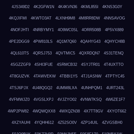
4JS349D2
4K2GFW1N
4K4KVN36
4KML855I
4KNS3G0Y
4KQJIFMI
4KWTO3AT
4LXNH9M8
4M8RR8DW
4NNSAVOG
4NOFJHTI
4NRBYMY1
4O9WC0SL
4ORR508B
4P5VX889
4PE2DGG9
4PW810LS
4Q1M7Q60
4QAHYG43
4QHYCH8B
4QL610TS
4QRSJ753
4QVTMIC5
4QXRDQN7
4S31TENQ
4SGZZGF9
4SHI3FUE
4SRMCB32
4SYJTR01
4T4UXTTO
4T8GUZVK
4TAWVEKW
4TBBI1Y5
4TJ1ASNW
4TPTYC45
4TSJ6PJX
4U48QGQ2
4UMM8LXA
4UNHPQM1
4URT243L
4VFMWJZ0
4VGSLXPJ
4VJZYO02
4VNW7KSQ
4W6ZE1F7
4WP2PW82
4WQWQXX8
4WXQZN38
4X7TT8GV
4XYOT662
4XZYAUHI
4YQHH612
4Z52SO0V
4ZP14UIL
4ZVGSBH0