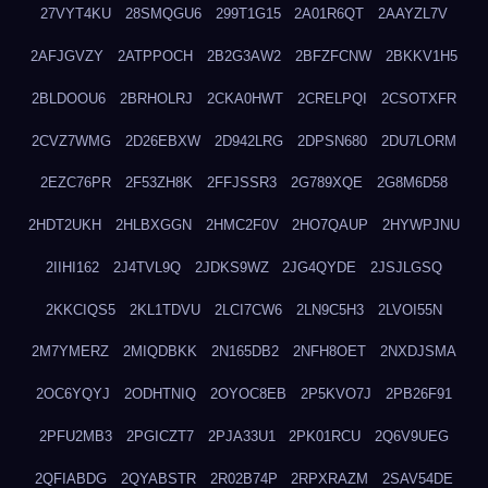
27VYT4KU
28SMQGU6
299T1G15
2A01R6QT
2AAYZL7V
2AFJGVZY
2ATPPOCH
2B2G3AW2
2BFZFCNW
2BKKV1H5
2BLDOOU6
2BRHOLRJ
2CKA0HWT
2CRELPQI
2CSOTXFR
2CVZ7WMG
2D26EBXW
2D942LRG
2DPSN680
2DU7LORM
2EZC76PR
2F53ZH8K
2FFJSSR3
2G789XQE
2G8M6D58
2HDT2UKH
2HLBXGGN
2HMC2F0V
2HO7QAUP
2HYWPJNU
2IIHI162
2J4TVL9Q
2JDKS9WZ
2JG4QYDE
2JSJLGSQ
2KKCIQS5
2KL1TDVU
2LCI7CW6
2LN9C5H3
2LVOI55N
2M7YMERZ
2MIQDBKK
2N165DB2
2NFH8OET
2NXDJSMA
2OC6YQYJ
2ODHTNIQ
2OYOC8EB
2P5KVO7J
2PB26F91
2PFU2MB3
2PGICZT7
2PJA33U1
2PK01RCU
2Q6V9UEG
2QFIABDG
2QYABSTR
2R02B74P
2RPXRAZM
2SAV54DE