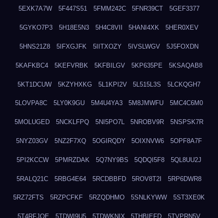
5EXK7A7W
5F447S51
5FMM242C
5FNR39CT
5GEF3377
5GYKO7P3
5H18E5N3
5H4C8VII
5HANI4XK
5HER0XEV
5HNS21Z8
5IFXGJFK
5IITXOZY
5IVSLWGV
5J5FOXDN
5KAFKBC4
5KEFVRBK
5KFBILGV
5KP635PE
5KSAQAB8
5KT1DCUW
5KZYHXKG
5L1KPI2V
5L515L3S
5LCKQGH7
5LOVPA8C
5LY0K9GU
5M4U4YA3
5M8JMWFU
5MC4C6M0
5MOLUGED
5NCKLFPQ
5NI5PO7L
5NROBV9R
5NSPSK7R
5NYZ03GV
5NZ2F7XQ
5OGIRQDY
5OIXNVW6
5OPF8A7F
5PI2KCCW
5PMRZDAK
5Q7NY9BS
5QDQI5F8
5QL8UU2J
5RALQ21C
5RBG4E64
5RCDBBFD
5ROV8T2I
5RP6DWR8
5RZ72FTS
5RZPCFKF
5RZQDHMO
5SNLKYWW
5ST3XE0K
5T4RFJQE
5TDWI9U5
5TDWKNIX
5THBIEFD
5TVPRN5V