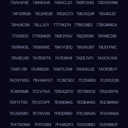
73VKAF4E
740HGIUK
745ACL1O
74DPJX4S
74DVDXRM
74FGRN3A
7612HD1B
7651K273
76BJGQ4F
76G4013Z
76HU4CRK
76LLJI2Y
7777M27H
77BED9B2
77BGMMG4
77S55623
77TABW20
780FZHSV
78Q29S80
78XWEZ88
792RHX5L
7939XN0C
796YV3DQ
79GHS38T
79L8YFMC
79V4EL6D
7A7B2KTK
7A7E8AHI
7AEEJVFI
7AGCKJXN
7AIBYJBI
7AJR6D3X
7AMTLOH9
7ANGKL8Z
7AOR3BJY
7AOSYN3G
7BVHAFGY
7C26C5EC
7C2S58N1
7C2XDJQN
7C4MI5MB
7CCV7IAS
7D5UQZFD
7D73WX32
7DULR9YN
7DXTFT0X
7DYZC5PF
7E0NDNH1
7EDB4H4S
7EE3M9WJ
7EUSEMEI
7EYNVZ6I
7FB2DR6D
7FE1WG6S
7FGV6NG8
7FKTW3MA
7FRYD8I9
7FX48QP3
7GDV0B8J
7GER99GF