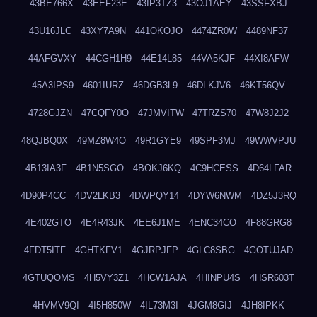
43BE766X
43EEF23E
43IP3TZ3
43OJ1AEY
43SSFXBJ
43U16JLC
43XY7A9N
441OKOJO
4474ZR0W
4489NF37
44AFGVXY
44CGH1H9
44E14L85
44VA5KJF
44XI8AFW
45A3IPS9
4601IURZ
46DGB3L9
46DLKJV6
46KT56QV
4728GJZN
47CQFY0O
47JMVITW
47TRZS70
47W8J2J2
48QJBQ0X
49MZ8W4O
49R1GYE9
49SPF3MJ
49WWVPJU
4B13IA3F
4B1N5SGO
4BOKJ6KQ
4C9HCESS
4D64LFAR
4D90P4CC
4DV2LKB3
4DWPQY14
4DYW6NWM
4DZ5J3RQ
4E402GTO
4E4R43JK
4EE6J1ME
4ENC34CO
4F88GRG8
4FDT5ITF
4GHTKFV1
4GJRPJFP
4GLC8SBG
4GOTUJAD
4GTUQOMS
4H5VY3Z1
4HCW1AJA
4HINPU4S
4HSR603T
4HVMV9QI
4I5H850W
4IL73M3I
4JGM8GIJ
4JH8IPKK