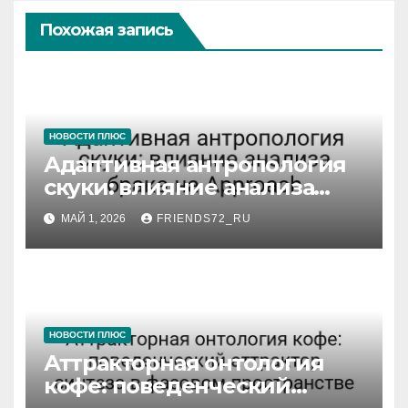
Похожая запись
НОВОСТИ ПЛЮС
Адаптивная антропология
скуки: влияние анализа
брака на Approach
МАЙ 1, 2026
FRIENDS72_RU
НОВОСТИ ПЛЮС
Аттракторная онтология
кофе: поведенческий