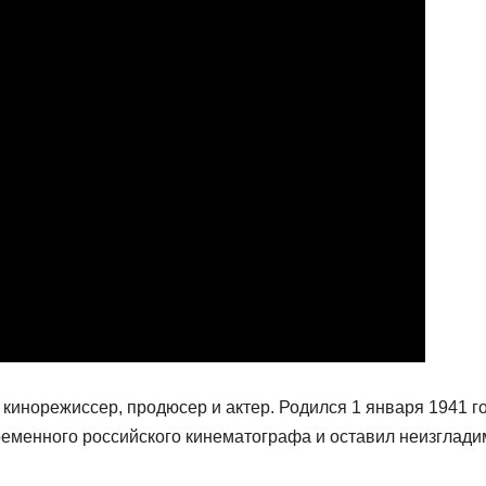
кинорежиссер, продюсер и актер. Родился 1 января 1941 г
временного российского кинематографа и оставил неизглад