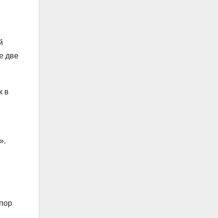
й
е две
к в
».
 пор