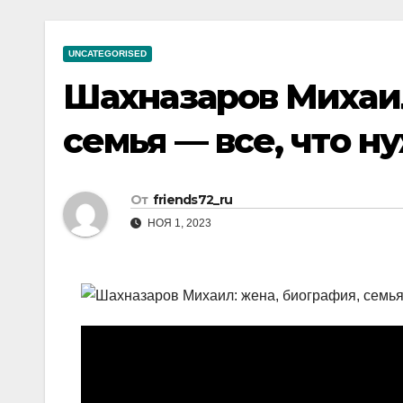
р
a
i
A
а
m
k
p
UNCATEGORISED
в
i
p
Шахназаров Михаил
и
т
семья — все, что н
ь
От
friends72_ru
НОЯ 1, 2023