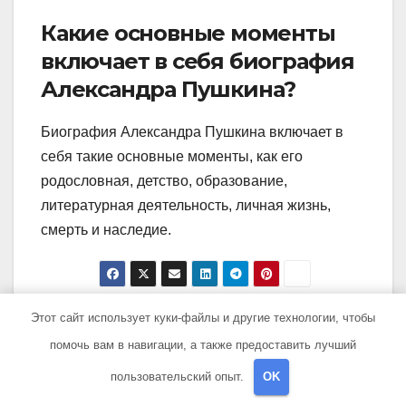
Какие основные моменты
включает в себя биография
Александра Пушкина?
Биография Александра Пушкина включает в
себя такие основные моменты, как его
родословная, детство, образование,
литературная деятельность, личная жизнь,
смерть и наследие.
Навигация
Этот сайт использует куки-файлы и другие технологии, чтобы
Шахназаров Михаил
Сергей Гайдукевич —
— жена, биография,
краткая биография и
помочь вам в навигации, а также предоставить лучший
по
семья — все, что нужно
основные произведения
пользовательский опыт.
OK
записям
знать
известного российского