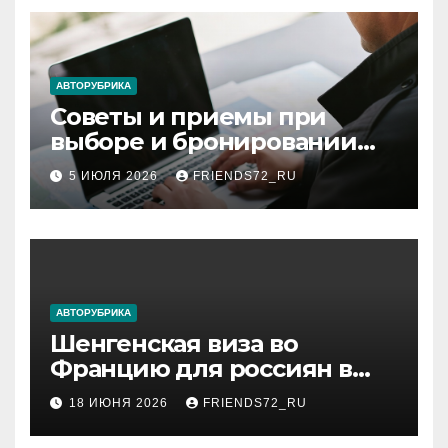
АВТОРУБРИКА
Советы и приемы при
выборе и бронировании
авиабилетов
5 ИЮЛЯ 2026
FRIENDS72_RU
АВТОРУБРИКА
Шенгенская виза во
Францию для россиян в
2026 году: сроки от 3 дней
18 ИЮНЯ 2026
FRIENDS72_RU
и список необходимых
документов