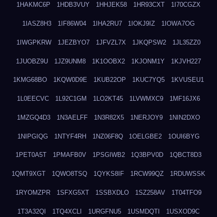
1HAKMC6P
1HDB3VUY
1HHJEK58
1HR93CXT
1I70CGZX
1IASZ8H3
1IF86W04
1IHA2RU7
1IOKJ9IZ
1IOWA7OG
1IWGPKRW
1JEZBYO7
1JFVZL7X
1JKQPSW2
1JL35ZZ0
1JUOBZ9U
1JZ9UNM8
1K1OOBX2
1KJONM1Y
1KJVH227
1KMG68BO
1KQW0D9E
1KUB22OP
1KUC7YQ5
1KVUSEU1
1L0EECVC
1L92C1GM
1LO2KT45
1LVWMXC9
1MF16JX6
1MZGQ4D3
1N3AELFF
1N3R82X5
1NERJOY9
1NIN2DXO
1NIPGIQG
1NTYF4RH
1NZ06F8Q
1OELGBE2
1OUI6BYG
1PET0A5T
1PMAFB0V
1PSGIWB2
1Q3BPV0D
1QBCT8D3
1QMT9XGT
1QWO8TSQ
1QYKS8IF
1RCW99QZ
1RDUWSSK
1RYOMZPR
1SFXG5XT
1SSBXDLO
1SZ258AV
1T04TFO9
1T3A32QI
1TQ4XCLI
1URGFNU5
1USMDQTI
1USXOD9C