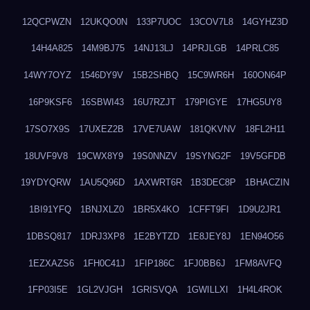
12QCPWZN
12UKQO0N
133P7UOC
13COV7L8
14GYHZ3D
14H4A825
14M9BJ75
14NJ13LJ
14PRJLGB
14PRLC85
14WY7OYZ
1546DY9V
15B2SHBQ
15C9WR6H
160ON64P
16P9KSF6
16SBWI43
16U7RZJT
179PIGYE
17HG5UY8
17SO7X9S
17UXEZ2B
17VE7UAW
181QKVNV
18FL2H11
18UVF9V8
19CWX8Y9
19S0NNZV
19SYNG2F
19V5GFDB
19YDYQRW
1AU5Q96D
1AXWRT6R
1B3DEC8P
1BHACZIN
1BI91YFQ
1BNJXLZ0
1BR5X4KO
1CFFT9FI
1D9U2JR1
1DBSQ817
1DRJ3XP8
1E2BYTZD
1E8JEY8J
1EN94O56
1EZXAZS6
1FH0C41J
1FIP186C
1FJ0BB6J
1FM8AVFQ
1FP03I5E
1GL2VJGH
1GRISVQA
1GWILLXI
1H4L4ROK