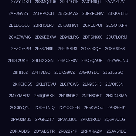
27VYT4KU
28SMQGU6
299T1G15
2A01R6QT
2AAYZL7V
2AFJGVZY
2ATPPOCH
2B2G3AW2
2BFZFCNW
2BKKV1H5
2BLDOOU6
2BRHOLRJ
2CKA0HWT
2CRELPQI
2CSOTXFR
2CVZ7WMG
2D26EBXW
2D942LRG
2DPSN680
2DU7LORM
2EZC76PR
2F53ZH8K
2FFJSSR3
2G789XQE
2G8M6D58
2HDT2UKH
2HLBXGGN
2HMC2F0V
2HO7QAUP
2HYWPJNU
2IIHI162
2J4TVL9Q
2JDKS9WZ
2JG4QYDE
2JSJLGSQ
2KKCIQS5
2KL1TDVU
2LCI7CW6
2LN9C5H3
2LVOI55N
2M7YMERZ
2MIQDBKK
2N165DB2
2NFH8OET
2NXDJSMA
2OC6YQYJ
2ODHTNIQ
2OYOC8EB
2P5KVO7J
2PB26F91
2PFU2MB3
2PGICZT7
2PJA33U1
2PK01RCU
2Q6V9UEG
2QFIABDG
2QYABSTR
2R02B74P
2RPXRAZM
2SAV54DE