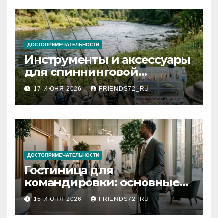
ДОСТОПРИМЕЧАТЕЛЬНОСТИ
Инструменты и аксессуары
для спиннинговой
рыбалки: назначение и
17 ИЮНЯ 2026
FRIENDS72_RU
типы
ДОСТОПРИМЕЧАТЕЛЬНОСТИ
Гостиница для
командировки: основные
критерии выбора
15 ИЮНЯ 2026
FRIENDS72_RU