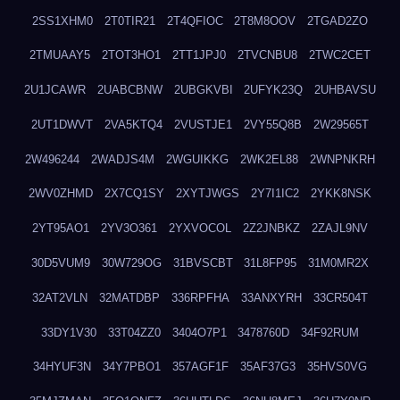
2SS1XHM0
2T0TIR21
2T4QFIOC
2T8M8OOV
2TGAD2ZO
2TMUAAY5
2TOT3HO1
2TT1JPJ0
2TVCNBU8
2TWC2CET
2U1JCAWR
2UABCBNW
2UBGKVBI
2UFYK23Q
2UHBAVSU
2UT1DWVT
2VA5KTQ4
2VUSTJE1
2VY55Q8B
2W29565T
2W496244
2WADJS4M
2WGUIKKG
2WK2EL88
2WNPNKRH
2WV0ZHMD
2X7CQ1SY
2XYTJWGS
2Y7I1IC2
2YKK8NSK
2YT95AO1
2YV3O361
2YXVOCOL
2Z2JNBKZ
2ZAJL9NV
30D5VUM9
30W729OG
31BVSCBT
31L8FP95
31M0MR2X
32AT2VLN
32MATDBP
336RPFHA
33ANXYRH
33CR504T
33DY1V30
33T04ZZ0
3404O7P1
3478760D
34F92RUM
34HYUF3N
34Y7PBO1
357AGF1F
35AF37G3
35HVS0VG