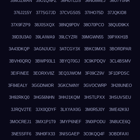
35MJZMAN
35O1QNFZ
36HUTLDS
36NU8MEJ
36U7Y0NR
376J215Y
377SG7JD
37CVGS0S
37IHO75D
37JQKID8
37X9FZP9
38J0SXQX
38NQ9PDV
38O70PCO
38QUD9KX
39D3U3A0
39LAIWA9
39LCYZRI
39MGWN55
39PXKH1B
3A43DKQP
3AGNJUCU
3ATCGY3X
3BKC9MX3
3BORDPAR
3BVH0QRQ
3BWP93L1
3BYQ70GJ
3C9KPDQV
3CL4BSMV
3EIFINEE
3EORXV8Z
3EQ3JWOM
3F09CZ9V
3F1DPDSC
3F84EALY
3GGDN4OR
3GKCN4NY
3GVOCWRP
3H28UNEO
3H92RKQ0
3HG56NHN
3HHJ1KQM
3HSTLPXX
3HSUVSEU
3JRQV2TE
3JX0QDYF
3LXYAX0G
3M0R5J0Y
3ME42K9J
3MOCREJ1
3MX1P1T9
3MYP6NEF
3N0IPODU
3N8UCE6Q
3NE5SFF6
3NH0FX33
3NISGAEP
3O3KQQ4F
3OBDFAXI