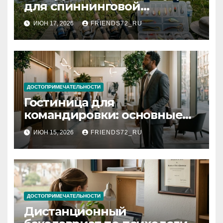
для спиннинговой
рыбалки: назначение и
ИЮН 17, 2026
FRIENDS72_RU
типы
ДОСТОПРИМЕЧАТЕЛЬНОСТИ
Гостиница для
командировки: основные
критерии выбора
ИЮН 15, 2026
FRIENDS72_RU
ДОСТОПРИМЕЧАТЕЛЬНОСТИ
Дистанционный