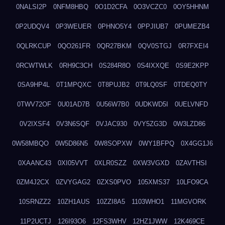
0NALSI2P
0NFM8HBQ
0O1D2CFA
0O3VCZC0
0OY5HHNM
0P2UDQV4
0P3WEUER
0PHNO5Y4
0PPJIUB7
0PUMEZB4
0QLRKCUP
0QO261FR
0QR27BKM
0QV0STGJ
0R7FXEI4
0RCWTWLK
0RH9C3CH
0S284R8O
0S4IXXQE
0S9E2KPP
0SA9HP4L
0T1MPQXC
0T8PUJB2
0T9LQ0SF
0TDEQ0TY
0TWV72OF
0U01AD7B
0U56W7B0
0UDKWD5I
0UELVNFD
0V2IXSF4
0V3N6SQF
0VJAC930
0VY5ZG3D
0W3LZD86
0W58MBQO
0W5D86N5
0W8SOPXW
0WY1BFPQ
0X4GG1J6
0XAANC43
0XI05VVT
0XLR0SZZ
0XW3VGXD
0ZAVTHSI
0ZM4J2CX
0ZVYGAG2
0ZXS0PVO
105XMS37
10LFO9CA
10SRNZZ2
10ZH1AUS
10ZZI8A5
1103WHO1
11MGVORK
11P2UCTJ
126I93O6
12FS3WHV
12HZ1JWW
12K469CE