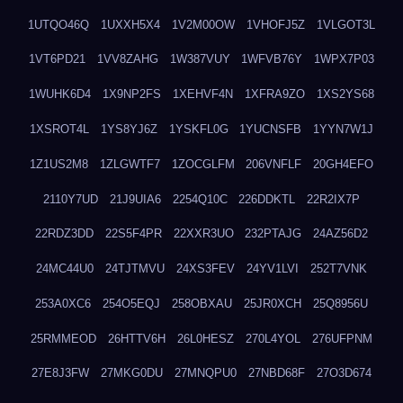
1UTQO46Q
1UXXH5X4
1V2M00OW
1VHOFJ5Z
1VLGOT3L
1VT6PD21
1VV8ZAHG
1W387VUY
1WFVB76Y
1WPX7P03
1WUHK6D4
1X9NP2FS
1XEHVF4N
1XFRA9ZO
1XS2YS68
1XSROT4L
1YS8YJ6Z
1YSKFL0G
1YUCNSFB
1YYN7W1J
1Z1US2M8
1ZLGWTF7
1ZOCGLFM
206VNFLF
20GH4EFO
2110Y7UD
21J9UIA6
2254Q10C
226DDKTL
22R2IX7P
22RDZ3DD
22S5F4PR
22XXR3UO
232PTAJG
24AZ56D2
24MC44U0
24TJTMVU
24XS3FEV
24YV1LVI
252T7VNK
253A0XC6
254O5EQJ
258OBXAU
25JR0XCH
25Q8956U
25RMMEOD
26HTTV6H
26L0HESZ
270L4YOL
276UFPNM
27E8J3FW
27MKG0DU
27MNQPU0
27NBD68F
27O3D674