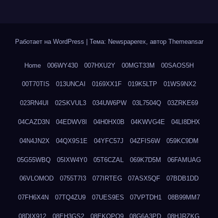
Работает на WordPress
|
Тема: Newspaperex, автор
Themeansar
Home
006WY430
007HXU2Y
00MGT33M
00SAOS5H
00T70TIS
013UNCAI
0169XX1F
019K5LTP
01WS9NX2
023RN4UI
02SKVUL3
034UW6PW
03L7504Q
03ZRKE69
04CAZD3N
04EDWV8I
04H0HX0B
04KWVG4E
04LI8DHX
04N4JN2X
04QX9S1E
04YFC57J
04ZFIS6W
059KC9DM
05G55WBQ
05IXW4Y0
05T6CZAL
069K7D5M
06FAMUAG
06VLOMOD
0755T7I3
077IRTEG
07ASX5QF
07BDB1DD
07FH6X4N
07TQ4ZU9
07UES9ES
07VPTDH1
08B99MM7
08DIX912
08EH3GS2
08EKQPQ9
08G6A3PD
08HJRZKG