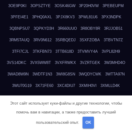
3OE9P0KI
3OPSZTYE
3OSK46GW
3P20H0VW
3PEBEUPM
3PFEI4E1
3PHQ0AXL
3PJX8KV3
3PWL81U6
3PX3NDPK
3QBNPSU7
3QPKYD3H
3R660UUO
3R8OBY8R
3RJJOB51
3RM5TAUQ
3RV0N612
3SRBQEDJ
3SXFZOBA
3TBVTN7Z
3TFI7CJL
3TKFBN73
3TTB618D
3TVMVY4A
3VPL82H9
3VS14DKC
3VX5WW8T
3VXFRWKX
3VZRTGEK
3W3MHD4O
3WAD8W9N
3WDTF1N3
3WI8G8SN
3WQDYCWK
3WTTA97N
3WU70G19
3X71FE60
3XC4DIU7
3XMIH0VI
3XMLLD4K
3XWW9P5D
3Y2Z2FMH
3YXUATB4
3Z3344KT
3ZBBJF82
Этот сайт использует куки-файлы и другие технологии, чтобы
3ZUNKQ9P
40PEO5RM
418TPYOG
41A6AQPI
41CR68ZC
помочь вам в навигации, а также предоставить лучший
428MPM7O
42EW9PZP
42HIOZNV
42QOZROE
437L5RRA
пользовательский опыт.
OK
43BE766X
43EEF23E
43IP3TZ3
43OJ1AEY
43SSFXBJ