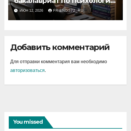
бакалавриат по психологии
с присуждением
ИЮН 12, 2026
FRIENDS72_RU
государственного диплома:
условия и требования
Добавить комментарий
Для отправки комментария вам необходимо
авторизоваться
.
You missed