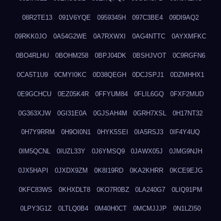
08R2TE13
091V6YQE
0959345H
097C3BE4
09DI9AQ2
09RKK0JO
0A54G2WE
0A7RXWXI
0AG4NTTC
0AYXMFKC
0BO4RLHU
0BOHM258
0BPJ04DK
0BSHJVOT
0C9RGFN6
0CA5T1U9
0CMYI0KC
0D38QEGH
0DCJSPJ1
0DZMHHX1
0E9GCHCU
0EZ05K4R
0FFYUM84
0FLIL6GQ
0FXF2MUD
0G363XJW
0GI31E0A
0GJSAH4M
0GRH7XSL
0H17NT32
0H7Y9RRM
0H9OI0N1
0HYK5SEI
0IA5RSJ3
0IF4Y4UQ
0IM5QCNL
0IUZL33Y
0J6YMSQ9
0JAWX05J
0JMG9NJH
0JX5HAPI
0JXDX9ZM
0K8I19RD
0KA2KHRR
0KCE9EJG
0KFC83WS
0KHXDLT8
0KO7R0BZ
0LA240G7
0LIQ91PM
0LPY3G1Z
0LTLQ0B4
0M40H0CT
0MCMJJJP
0N1LZI50