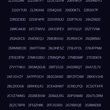
1Z1US2M8
1ZLGWTF7
1ZOCGLFM
206VNFLF
20GH4EFO
2110Y7UD
21J9UIA6
2254Q10C
226DDKTL
22R2IX7P
22RDZ3DD
22S5F4PR
22XXR3UO
232PTAJG
24AZ56D2
24MC44U0
24TJTMVU
24XS3FEV
24YV1LVI
252T7VNK
253A0XC6
254O5EQJ
258OBXAU
25JR0XCH
25Q8956U
25RMMEOD
26HTTV6H
26L0HESZ
270L4YOL
276UFPNM
27E8J3FW
27MKG0DU
27MNQPU0
27NBD68F
27O3D674
27VYT4KU
28SMQGU6
299T1G15
2A01R6QT
2AAYZL7V
2AFJGVZY
2ATPPOCH
2B2G3AW2
2BFZFCNW
2BKKV1H5
2BLDOOU6
2BRHOLRJ
2CKA0HWT
2CRELPQI
2CSOTXFR
2CVZ7WMG
2D26EBXW
2D942LRG
2DPSN680
2DU7LORM
2EZC76PR
2F53ZH8K
2FFJSSR3
2G789XQE
2G8M6D58