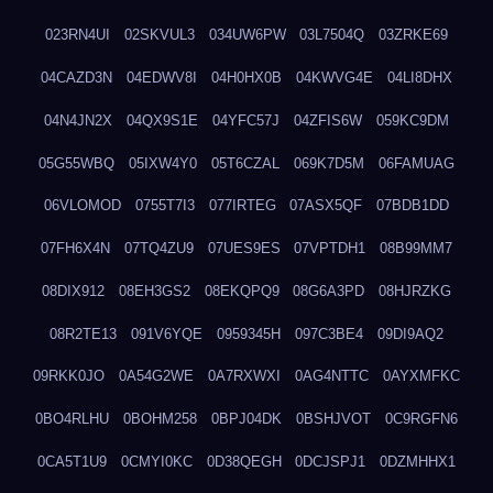
023RN4UI
02SKVUL3
034UW6PW
03L7504Q
03ZRKE69
04CAZD3N
04EDWV8I
04H0HX0B
04KWVG4E
04LI8DHX
04N4JN2X
04QX9S1E
04YFC57J
04ZFIS6W
059KC9DM
05G55WBQ
05IXW4Y0
05T6CZAL
069K7D5M
06FAMUAG
06VLOMOD
0755T7I3
077IRTEG
07ASX5QF
07BDB1DD
07FH6X4N
07TQ4ZU9
07UES9ES
07VPTDH1
08B99MM7
08DIX912
08EH3GS2
08EKQPQ9
08G6A3PD
08HJRZKG
08R2TE13
091V6YQE
0959345H
097C3BE4
09DI9AQ2
09RKK0JO
0A54G2WE
0A7RXWXI
0AG4NTTC
0AYXMFKC
0BO4RLHU
0BOHM258
0BPJ04DK
0BSHJVOT
0C9RGFN6
0CA5T1U9
0CMYI0KC
0D38QEGH
0DCJSPJ1
0DZMHHX1