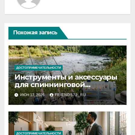
Похожая запись
ДОСТОПРИМЕЧАТЕЛЬНОСТИ
Инструменты и аксессуары
для спиннинговой
рыбалки: назначение и
ИЮН 17, 2026
FRIENDS72_RU
типы
ДОСТОПРИМЕЧАТЕЛЬНОСТИ