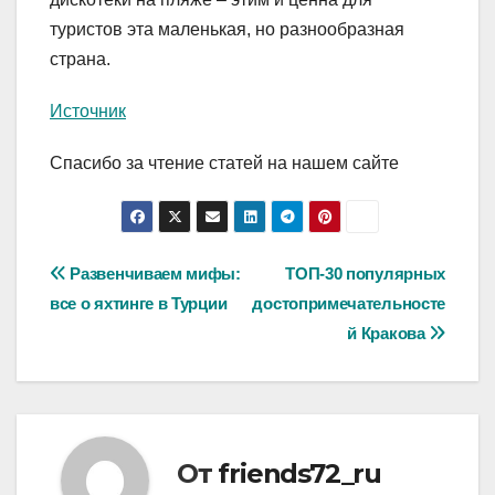
туристов эта маленькая, но разнообразная
страна.
Источник
Спасибо за чтение статей на нашем сайте
Навигация
Развенчиваем мифы:
ТОП-30 популярных
все о яхтинге в Турции
достопримечательносте
по
й Кракова
записям
От
friends72_ru