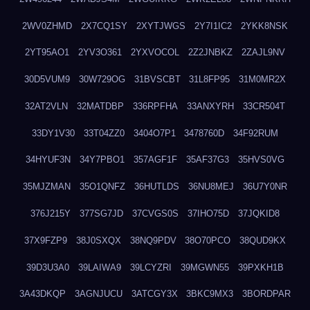
2WV0ZHMD
2X7CQ1SY
2XYTJWGS
2Y7I1IC2
2YKK8NSK
2YT95AO1
2YV3O361
2YXVOCOL
2Z2JNBKZ
2ZAJL9NV
30D5VUM9
30W729OG
31BVSCBT
31L8FP95
31M0MR2X
32AT2VLN
32MATDBP
336RPFHA
33ANXYRH
33CR504T
33DY1V30
33T04ZZ0
3404O7P1
3478760D
34F92RUM
34HYUF3N
34Y7PBO1
357AGF1F
35AF37G3
35HVS0VG
35MJZMAN
35O1QNFZ
36HUTLDS
36NU8MEJ
36U7Y0NR
376J215Y
377SG7JD
37CVGS0S
37IHO75D
37JQKID8
37X9FZP9
38J0SXQX
38NQ9PDV
38O70PCO
38QUD9KX
39D3U3A0
39LAIWA9
39LCYZRI
39MGWN55
39PXKH1B
3A43DKQP
3AGNJUCU
3ATCGY3X
3BKC9MX3
3BORDPAR