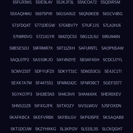
55FLR3W1
55IE9L4V
55JKJF3L
55NCOA72
55QDIRSM
55XAQHMU
56975PIR
56GSA0U2
56QN3KEB
56SCV4BG
571FDQ4T
5771DEGW
57G6BV7Y
57IUFJJS
57LA2HJ6
57N9R0VG
57Z141YR
584ZQC53
58G12L5U
595U946N
59BSESDJ
59FRMR7X
59T11ZKH
5AFUR9TL
5AOPNSAW
5AQL07P2
5ASS9KJO
5AY4N3YE
5B3AF4SH
5CDCU7YL
5CWV233T
5DFYUFZ0
5DKYT31C
5DM253CG
5E4JC1TI
5EXK7A7W
5F447S51
5FMM242C
5FNR39CT
5GEF3377
5GYKO7P3
5H18E5N3
5H4C8VII
5HANI4XK
5HER0XEV
5HNS21Z8
5IFXGJFK
5IITXOZY
5IVSLWGV
5J5FOXDN
5KAFKBC4
5KEFVRBK
5KFBILGV
5KP635PE
5KSAQAB8
5KT1DCUW
5KZYHXKG
5L1KPI2V
5L515L3S
5LCKQGH7