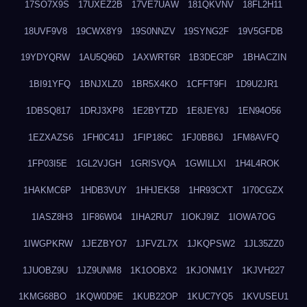
17SO7X9S
17UXEZ2B
17VE7UAW
181QKVNV
18FL2H11
18UVF9V8
19CWX8Y9
19S0NNZV
19SYNG2F
19V5GFDB
19YDYQRW
1AU5Q96D
1AXWRT6R
1B3DEC8P
1BHACZIN
1BI91YFQ
1BNJXLZ0
1BR5X4KO
1CFFT9FI
1D9U2JR1
1DBSQ817
1DRJ3XP8
1E2BYTZD
1E8JEY8J
1EN94O56
1EZXAZS6
1FH0C41J
1FIP186C
1FJ0BB6J
1FM8AVFQ
1FP03I5E
1GL2VJGH
1GRISVQA
1GWILLXI
1H4L4ROK
1HAKMC6P
1HDB3VUY
1HHJEK58
1HR93CXT
1I70CGZX
1IASZ8H3
1IF86W04
1IHA2RU7
1IOKJ9IZ
1IOWA7OG
1IWGPKRW
1JEZBYO7
1JFVZL7X
1JKQPSW2
1JL35ZZ0
1JUOBZ9U
1JZ9UNM8
1K1OOBX2
1KJONM1Y
1KJVH227
1KMG68BO
1KQW0D9E
1KUB22OP
1KUC7YQ5
1KVUSEU1