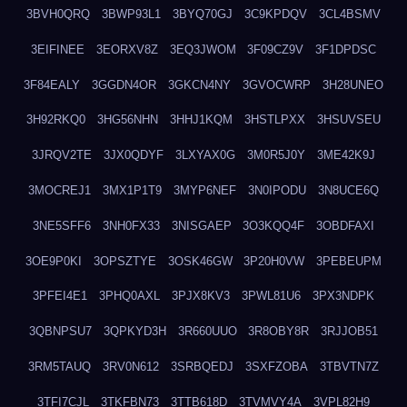
3BVH0QRQ
3BWP93L1
3BYQ70GJ
3C9KPDQV
3CL4BSMV
3EIFINEE
3EORXV8Z
3EQ3JWOM
3F09CZ9V
3F1DPDSC
3F84EALY
3GGDN4OR
3GKCN4NY
3GVOCWRP
3H28UNEO
3H92RKQ0
3HG56NHN
3HHJ1KQM
3HSTLPXX
3HSUVSEU
3JRQV2TE
3JX0QDYF
3LXYAX0G
3M0R5J0Y
3ME42K9J
3MOCREJ1
3MX1P1T9
3MYP6NEF
3N0IPODU
3N8UCE6Q
3NE5SFF6
3NH0FX33
3NISGAEP
3O3KQQ4F
3OBDFAXI
3OE9P0KI
3OPSZTYE
3OSK46GW
3P20H0VW
3PEBEUPM
3PFEI4E1
3PHQ0AXL
3PJX8KV3
3PWL81U6
3PX3NDPK
3QBNPSU7
3QPKYD3H
3R660UUO
3R8OBY8R
3RJJOB51
3RM5TAUQ
3RV0N612
3SRBQEDJ
3SXFZOBA
3TBVTN7Z
3TFI7CJL
3TKFBN73
3TTB618D
3TVMVY4A
3VPL82H9