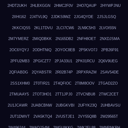
2HDT2UKH
2HLBXGGN
2HMC2F0V
2HO7QAUP
2HYWPJNU
2IIHI162
2J4TVL9Q
2JDKS9WZ
2JG4QYDE
2JSJLGSQ
2KKCIQS5
2KL1TDVU
2LCI7CW6
2LN9C5H3
2LVOI55N
2M7YMERZ
2MIQDBKK
2N165DB2
2NFH8OET
2NXDJSMA
2OC6YQYJ
2ODHTNIQ
2OYOC8EB
2P5KVO7J
2PB26F91
2PFU2MB3
2PGICZT7
2PJA33U1
2PK01RCU
2Q6V9UEG
2QFIABDG
2QYABSTR
2R02B74P
2RPXRAZM
2SAV54DE
2SS1XHM0
2T0TIR21
2T4QFIOC
2T8M8OOV
2TGAD2ZO
2TMUAAY5
2TOT3HO1
2TT1JPJ0
2TVCNBU8
2TWC2CET
2U1JCAWR
2UABCBNW
2UBGKVBI
2UFYK23Q
2UHBAVSU
2UT1DWVT
2VA5KTQ4
2VUSTJE1
2VY55Q8B
2W29565T
2W496244
2WADJS4M
2WGUIKKG
2WK2EL88
2WNPNKRH