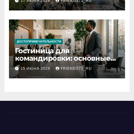
17 ИЮНЯ 2026
FRIENDS72_RU
типы
ДОСТОПРИМЕЧАТЕЛЬНОСТИ
Гостиница для
командировки: основные
критерии выбора
15 ИЮНЯ 2026
FRIENDS72_RU