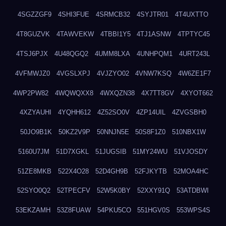
4SGZZGF9
4SHI3FUE
4SRMCB32
4SYJTR01
4T4UXTTO
4T8GUZVK
4TAWVEKW
4TBBI1Y5
4TJ1ASNW
4TPTYC45
4TSJ6PJX
4U48QGQ2
4UMM8LXA
4UNHPQM1
4URT243L
4VFMWJZ0
4VGSLXPJ
4VJZYO02
4VNW7KSQ
4W6ZE1F7
4WP2PW82
4WQWQXX8
4WXQZN38
4X7TT8GV
4XYOT662
4XZYAUHI
4YQHH612
4Z52SO0V
4ZP14UIL
4ZVGSBH0
50JO9B1K
50KZ2V9P
50NNJN5E
50S8F1Z0
510NBX1W
5160U7JM
51D7XGKL
51JUGSIB
51MY24WU
51VJOSDY
51ZE8MKB
522X4O28
52D4GH9B
52FJKYTB
52MOA4HC
52SYO0Q2
52TPECFV
52W5K0BY
52XXY91Q
53ATDBWI
53EKZAMH
53Z8FUAW
54PKU5CO
551HGV0S
553WPS4S