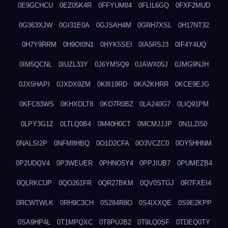
0E9GCHCU
0EZ05K4R
0FFYUM84
0FLIL6GQ
0FXF2MUD
0G363XJW
0GI31E0A
0GJSAH4M
0GRH7XSL
0H17NT32
0H7Y9RRM
0H9OI0N1
0HYK5SEI
0IA5RSJ3
0IF4Y4UQ
0IM5QCNL
0IUZL33Y
0J6YMSQ9
0JAWX05J
0JMG9NJH
0JX5HAPI
0JXDX9ZM
0K8I19RD
0KA2KHRR
0KCE9EJG
0KFC83WS
0KHXDLT8
0KO7R0BZ
0LA240G7
0LIQ91PM
0LPY3G1Z
0LTLQ0B4
0M40H0CT
0MCMJJJP
0N1LZI50
0NALSI2P
0NFM8HBQ
0O1D2CFA
0O3VCZC0
0OY5HHNM
0P2UDQV4
0P3WEUER
0PHNO5Y4
0PPJIUB7
0PUMEZB4
0QLRKCUP
0QO261FR
0QR27BKM
0QV0STGJ
0R7FXEI4
0RCWTWLK
0RH9C3CH
0S284R8O
0S4IXXQE
0S9E2KPP
0SA9HP4L
0T1MPQXC
0T8PUJB2
0T9LQ0SF
0TDEQ0TY