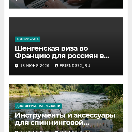
АВТОРУБРИКА
Шенгенская виза во
Францию для россиян в
2026 году: сроки от 3 дней
18 ИЮНЯ 2026
FRIENDS72_RU
и список необходимых
документов
ДОСТОПРИМЕЧАТЕЛЬНОСТИ
Инструменты и аксессуары
для спиннинговой
рыбалки: назначение и