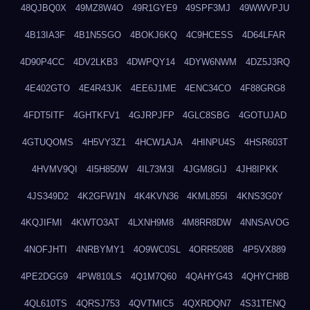
48QJBQ0X
49MZ8W4O
49R1GYE9
49SPF3MJ
49WWVPJU
4B13IA3F
4B1N5SGO
4BOKJ6KQ
4C9HCESS
4D64LFAR
4D90P4CC
4DV2LKB3
4DWPQY14
4DYW6NWM
4DZ5J3RQ
4E402GTO
4E4R43JK
4EE6J1ME
4ENC34CO
4F88GRG8
4FDT5ITF
4GHTKFV1
4GJRPJFP
4GLC8SBG
4GOTUJAD
4GTUQOMS
4H5VY3Z1
4HCW1AJA
4HINPU4S
4HSR603T
4HVMV9QI
4I5H850W
4IL73M3I
4JGM8GIJ
4JH8IPKK
4JS349D2
4K2GFW1N
4K4KVN36
4KML855I
4KNS3G0Y
4KQJIFMI
4KWTO3AT
4LXNH9M8
4M8RR8DW
4NNSAVOG
4NOFJHTI
4NRBYMY1
4O9WC0SL
4ORR508B
4P5VX889
4PE2DGG9
4PW810LS
4Q1M7Q60
4QAHYG43
4QHYCH8B
4QL610TS
4QRSJ753
4QVTMIC5
4QXRDQN7
4S31TENQ