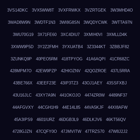
3VS14DKC
3VX5WW8T
3VXFRWKX
3VZRTGEK
3W3MHD4O
3WAD8W9N
3WDTF1N3
3WI8G8SN
3WQDYCWK
3WTTA97N
3WU70G19
3X71FE60
3XC4DIU7
3XMIH0VI
3XMLLD4K
3XWW9P5D
3Y2Z2FMH
3YXUATB4
3Z3344KT
3ZBBJF82
3ZUNKQ9P
40PEO5RM
418TPYOG
41A6AQPI
41CR68ZC
428MPM7O
42EW9PZP
42HIOZNV
42QOZROE
437L5RRA
43BE766X
43EEF23E
43IP3TZ3
43OJ1AEY
43SSFXBJ
43U16JLC
43XY7A9N
441OKOJO
4474ZR0W
4489NF37
44AFGVXY
44CGH1H9
44E14L85
44VA5KJF
44XI8AFW
45A3IPS9
4601IURZ
46DGB3L9
46DLKJV6
46KT56QV
4728GJZN
47CQFY0O
47JMVITW
47TRZS70
47W8J2J2