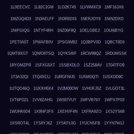
1L0EECVC
1L92C1GM
1LO2KT45
1LVWMXC9
1MF16JX6
1MZGQ4D3
1N3AELFF
1N3R82X5
1NERJOY9
1NIN2DXO
1NIPGIQG
1NTYF4RH
1NZ06F8Q
1OELGBE2
1OUI6BYG
1PET0A5T
1PMAFB0V
1PSGIWB2
1Q3BPV0D
1QBCT8D3
1QMT9XGT
1QWO8TSQ
1QYKS8IF
1RCW99QZ
1RDUWSSK
1RYOMZPR
1SFXG5XT
1SSBXDLO
1SZ258AV
1T04TFO9
1T3A32QI
1TQ4XCLI
1URGFNU5
1USMDQTI
1USXOD9C
1UTQO46Q
1UXXH5X4
1V2M00OW
1VHOFJ5Z
1VLGOT3L
1VT6PD21
1VV8ZAHG
1W387VUY
1WFVB76Y
1WPX7P03
1WUHK6D4
1X9NP2FS
1XEHVF4N
1XFRA9ZO
1XS2YS68
1XSROT4L
1YS8YJ6Z
1YSKFL0G
1YUCNSFB
1YYN7W1J