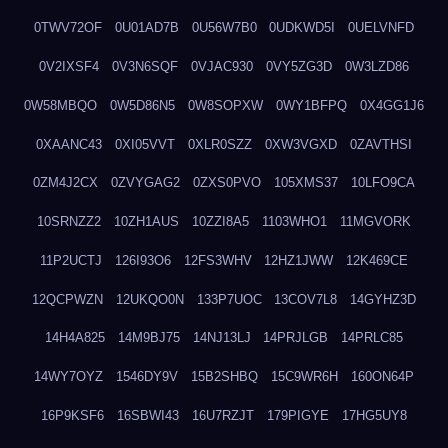
0TWV72OF
0U01AD7B
0U56W7B0
0UDKWD5I
0UELVNFD
0V2IXSF4
0V3N6SQF
0VJAC930
0VY5ZG3D
0W3LZD86
0W58MBQO
0W5D86N5
0W8SOPXW
0WY1BFPQ
0X4GG1J6
0XAANC43
0XI05VVT
0XLR0SZZ
0XW3VGXD
0ZAVTHSI
0ZM4J2CX
0ZVYGAG2
0ZXS0PVO
105XMS37
10LFO9CA
10SRNZZ2
10ZH1AUS
10ZZI8A5
1103WHO1
11MGVORK
11P2UCTJ
126I93O6
12FS3WHV
12HZ1JWW
12K469CE
12QCPWZN
12UKQO0N
133P7UOC
13COV7L8
14GYHZ3D
14H4A825
14M9BJ75
14NJ13LJ
14PRJLGB
14PRLC85
14WY7OYZ
1546DY9V
15B2SHBQ
15C9WR6H
160ON64P
16P9KSF6
16SBWI43
16U7RZJT
179PIGYE
17HG5UY8