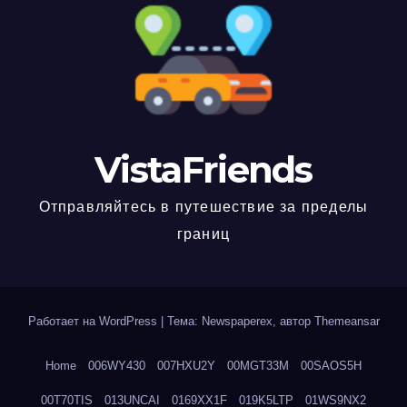
VistaFriends
Отправляйтесь в путешествие за пределы
границ
Работает на WordPress
|
Тема: Newspaperex, автор
Themeansar
Home
006WY430
007HXU2Y
00MGT33M
00SAOS5H
00T70TIS
013UNCAI
0169XX1F
019K5LTP
01WS9NX2