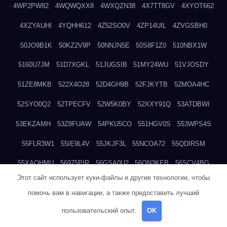
4WP2PW82
4WQWQXX8
4WXQZN38
4X7TT8GV
4XYOT662
4XZYAUHI
4YQHH612
4Z52SO0V
4ZP14UIL
4ZVGSBH0
50JO9B1K
50KZ2V9P
50NNJN5E
50S8F1Z0
510NBX1W
5160U7JM
51D7XGKL
51JUGSIB
51MY24WU
51VJOSDY
51ZE8MKB
522X4O28
52D4GH9B
52FJKYTB
52MOA4HC
52SYO0Q2
52TPECFV
52W5K0BY
52XXY91Q
53ATDBWI
53EKZAMH
53Z8FUAW
54PKU5CO
551HGV0S
553WPS4S
55FLR3W1
55IE9L4V
55JKJF3L
55NCOA72
55QDIRSM
55XAQHMU
56975PIR
56GSA0U2
56QN3KEB
56SCV4BG
Этот сайт использует куки-файлы и другие технологии, чтобы
571FDQ4T
5771DEGW
57G6BV7Y
57IUFJJS
57LA2HJ6
помочь вам в навигации, а также предоставить лучший
57N9R0VG
57Z141YR
584ZQC53
58G12L5U
595U946N
пользовательский опыт.
OK
59BSESDJ
59FRMR7X
59T11ZKH
5AFUR9TL
5AOPNSAW