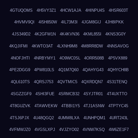
4GTUQOMS
4H5VY3Z1
4HCW1AJA
4HINPU4S
4HSR603T
4HVMV9QI
4I5H850W
4IL73M3I
4JGM8GIJ
4JH8IPKK
4JS349D2
4K2GFW1N
4K4KVN36
4KML855I
4KNS3G0Y
4KQJIFMI
4KWTO3AT
4LXNH9M8
4M8RR8DW
4NNSAVOG
4NOFJHTI
4NRBYMY1
4O9WC0SL
4ORR508B
4P5VX889
4PE2DGG9
4PW810LS
4Q1M7Q60
4QAHYG43
4QHYCH8B
4QL610TS
4QRSJ753
4QVTMIC5
4QXRDQN7
4S31TENQ
4SGZZGF9
4SHI3FUE
4SRMCB32
4SYJTR01
4T4UXTTO
4T8GUZVK
4TAWVEKW
4TBBI1Y5
4TJ1ASNW
4TPTYC45
4TSJ6PJX
4U48QGQ2
4UMM8LXA
4UNHPQM1
4URT243L
4VFMWJZ0
4VGSLXPJ
4VJZYO02
4VNW7KSQ
4W6ZE1F7