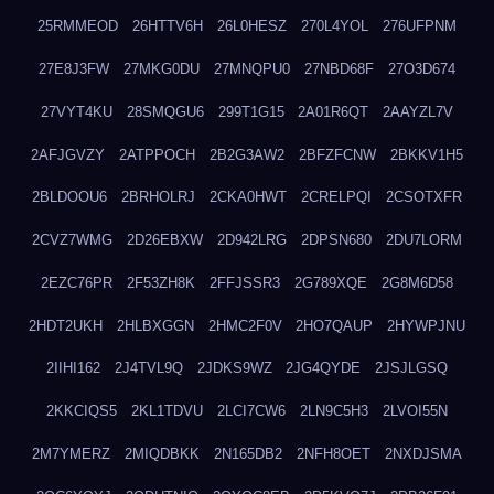
25RMMEOD
26HTTV6H
26L0HESZ
270L4YOL
276UFPNM
27E8J3FW
27MKG0DU
27MNQPU0
27NBD68F
27O3D674
27VYT4KU
28SMQGU6
299T1G15
2A01R6QT
2AAYZL7V
2AFJGVZY
2ATPPOCH
2B2G3AW2
2BFZFCNW
2BKKV1H5
2BLDOOU6
2BRHOLRJ
2CKA0HWT
2CRELPQI
2CSOTXFR
2CVZ7WMG
2D26EBXW
2D942LRG
2DPSN680
2DU7LORM
2EZC76PR
2F53ZH8K
2FFJSSR3
2G789XQE
2G8M6D58
2HDT2UKH
2HLBXGGN
2HMC2F0V
2HO7QAUP
2HYWPJNU
2IIHI162
2J4TVL9Q
2JDKS9WZ
2JG4QYDE
2JSJLGSQ
2KKCIQS5
2KL1TDVU
2LCI7CW6
2LN9C5H3
2LVOI55N
2M7YMERZ
2MIQDBKK
2N165DB2
2NFH8OET
2NXDJSMA