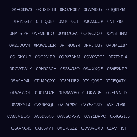
0KFC83WS
0KHXDLT8
0KO7R0BZ
0LA240G7
0LIQ91PM
0LPY3G1Z
0LTLQ0B4
0M40H0CT
0MCMJJJP
0N1LZI50
0NALSI2P
0NFM8HBQ
0O1D2CFA
0O3VCZC0
0OY5HHNM
0P2UDQV4
0P3WEUER
0PHNO5Y4
0PPJIUB7
0PUMEZB4
0QLRKCUP
0QO261FR
0QR27BKM
0QV0STGJ
0R7FXEI4
0RCWTWLK
0RH9C3CH
0S284R8O
0S4IXXQE
0S9E2KPP
0SA9HP4L
0T1MPQXC
0T8PUJB2
0T9LQ0SF
0TDEQ0TY
0TWV72OF
0U01AD7B
0U56W7B0
0UDKWD5I
0UELVNFD
0V2IXSF4
0V3N6SQF
0VJAC930
0VY5ZG3D
0W3LZD86
0W58MBQO
0W5D86N5
0W8SOPXW
0WY1BFPQ
0X4GG1J6
0XAANC43
0XI05VVT
0XLR0SZZ
0XW3VGXD
0ZAVTHSI