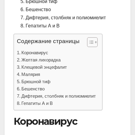
Брюшной тиф
Бешенство
Дифтерия, столбняк и полиомиелит
Гепатиты А и В
Содержание страницы
Коронавирус
Желтая лихорадка
Клещевой энцефалит
Малярия
Брюшной тиф
Бешенство
Дифтерия, столбняк и полиомиелит
Гепатиты А и В
Коронавирус