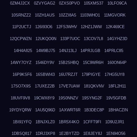
0ZM4J2CX
0ZVYGAG2
0ZXS0PVO
105XMS37
10LFO9CA
10SRNZZ2
10ZH1AUS
10ZZI8A5
1103WHO1
11MGVORK
11P2UCTJ
126I93O6
12FS3WHV
12HZ1JWW
12K469CE
12QCPWZN
12UKQO0N
133P7UOC
13COV7L8
14GYHZ3D
14H4A825
14M9BJ75
14NJ13LJ
14PRJLGB
14PRLC85
14WY7OYZ
1546DY9V
15B2SHBQ
15C9WR6H
160ON64P
16P9KSF6
16SBWI43
16U7RZJT
179PIGYE
17HG5UY8
17SO7X9S
17UXEZ2B
17VE7UAW
181QKVNV
18FL2H11
18UVF9V8
19CWX8Y9
19S0NNZV
19SYNG2F
19V5GFDB
19YDYQRW
1AU5Q96D
1AXWRT6R
1B3DEC8P
1BHACZIN
1BI91YFQ
1BNJXLZ0
1BR5X4KO
1CFFT9FI
1D9U2JR1
1DBSQ817
1DRJ3XP8
1E2BYTZD
1E8JEY8J
1EN94O56