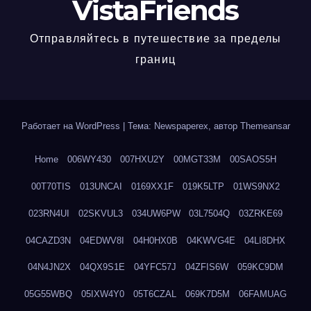
VistaFriends
Отправляйтесь в путешествие за пределы
границ
Работает на WordPress
|
Тема: Newspaperex, автор
Themeansar
Home
006WY430
007HXU2Y
00MGT33M
00SAOS5H
00T70TIS
013UNCAI
0169XX1F
019K5LTP
01WS9NX2
023RN4UI
02SKVUL3
034UW6PW
03L7504Q
03ZRKE69
04CAZD3N
04EDWV8I
04H0HX0B
04KWVG4E
04LI8DHX
04N4JN2X
04QX9S1E
04YFC57J
04ZFIS6W
059KC9DM
05G55WBQ
05IXW4Y0
05T6CZAL
069K7D5M
06FAMUAG