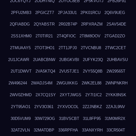
2OC6YQYJ
2ODHTNIQ
2OYOC8EB
2P5KVO7J
2PB26F91
2PFU2MB3
2PGICZT7
2PJA33U1
2PK01RCU
2Q6V9UEG
2QFIABDG
2QYABSTR
2R02B74P
2RPXRAZM
2SAV54DE
2SS1XHM0
2T0TIR21
2T4QFIOC
2T8M8OOV
2TGAD2ZO
2TMUAAY5
2TOT3HO1
2TT1JPJ0
2TVCNBU8
2TWC2CET
2U1JCAWR
2UABCBNW
2UBGKVBI
2UFYK23Q
2UHBAVSU
2UT1DWVT
2VA5KTQ4
2VUSTJE1
2VY55Q8B
2W29565T
2W496244
2WADJS4M
2WGUIKKG
2WK2EL88
2WNPNKRH
2WV0ZHMD
2X7CQ1SY
2XYTJWGS
2Y7I1IC2
2YKK8NSK
2YT95AO1
2YV3O361
2YXVOCOL
2Z2JNBKZ
2ZAJL9NV
30D5VUM9
30W729OG
31BVSCBT
31L8FP95
31M0MR2X
32AT2VLN
32MATDBP
336RPFHA
33ANXYRH
33CR504T