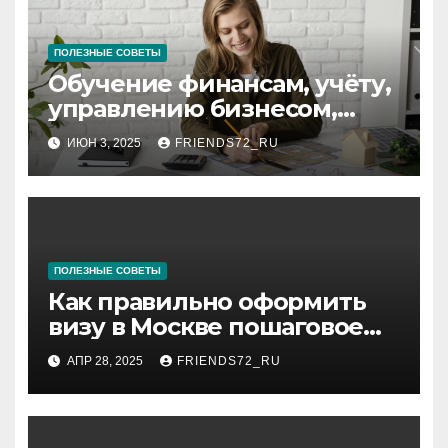
ПОЛЕЗНЫЕ СОВЕТЫ
Обучение финансам, учёту,
управлению бизнесом,
аудиту и
ИЮН 3, 2025
FRIENDS72_RU
программированию:
ключевые аспекты
ПОЛЕЗНЫЕ СОВЕТЫ
Как правильно оформить
визу в Москве пошаговое
руководство
АПР 28, 2025
FRIENDS72_RU