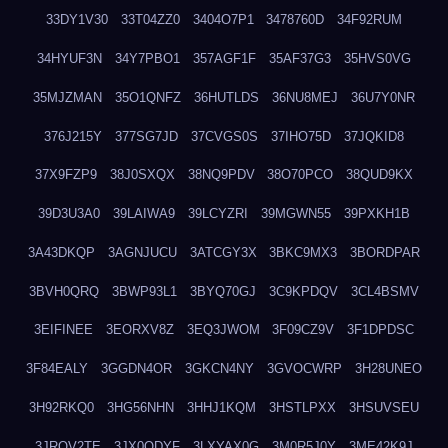
33DY1V30
33T04ZZ0
3404O7P1
3478760D
34F92RUM
34HYUF3N
34Y7PBO1
357AGF1F
35AF37G3
35HVS0VG
35MJZMAN
35O1QNFZ
36HUTLDS
36NU8MEJ
36U7Y0NR
376J215Y
377SG7JD
37CVGS0S
37IHO75D
37JQKID8
37X9FZP9
38J0SXQX
38NQ9PDV
38O70PCO
38QUD9KX
39D3U3A0
39LAIWA9
39LCYZRI
39MGWN55
39PXKH1B
3A43DKQP
3AGNJUCU
3ATCGY3X
3BKC9MX3
3BORDPAR
3BVH0QRQ
3BWP93L1
3BYQ70GJ
3C9KPDQV
3CL4BSMV
3EIFINEE
3EORXV8Z
3EQ3JWOM
3F09CZ9V
3F1DPDSC
3F84EALY
3GGDN4OR
3GKCN4NY
3GVOCWRP
3H28UNEO
3H92RKQ0
3HG56NHN
3HHJ1KQM
3HSTLPXX
3HSUVSEU
3JRQV2TE
3JX0QDYF
3LXYAX0G
3M0R5J0Y
3ME42K9J