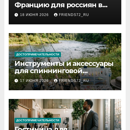
Францию для россиян в
2026 году: сроки от 3 дней
18 ИЮНЯ 2026
FRIENDS72_RU
и список необходимых
документов
ДОСТОПРИМЕЧАТЕЛЬНОСТИ
Инструменты и аксессуары
для спиннинговой
рыбалки: назначение и
17 ИЮНЯ 2026
FRIENDS72_RU
типы
ДОСТОПРИМЕЧАТЕЛЬНОСТИ
Гостиница для