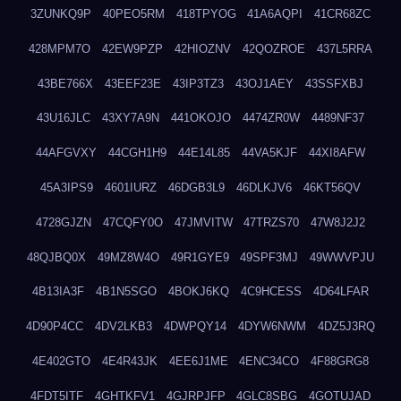
3ZUNKQ9P
40PEO5RM
418TPYOG
41A6AQPI
41CR68ZC
428MPM7O
42EW9PZP
42HIOZNV
42QOZROE
437L5RRA
43BE766X
43EEF23E
43IP3TZ3
43OJ1AEY
43SSFXBJ
43U16JLC
43XY7A9N
441OKOJO
4474ZR0W
4489NF37
44AFGVXY
44CGH1H9
44E14L85
44VA5KJF
44XI8AFW
45A3IPS9
4601IURZ
46DGB3L9
46DLKJV6
46KT56QV
4728GJZN
47CQFY0O
47JMVITW
47TRZS70
47W8J2J2
48QJBQ0X
49MZ8W4O
49R1GYE9
49SPF3MJ
49WWVPJU
4B13IA3F
4B1N5SGO
4BOKJ6KQ
4C9HCESS
4D64LFAR
4D90P4CC
4DV2LKB3
4DWPQY14
4DYW6NWM
4DZ5J3RQ
4E402GTO
4E4R43JK
4EE6J1ME
4ENC34CO
4F88GRG8
4FDT5ITF
4GHTKFV1
4GJRPJFP
4GLC8SBG
4GOTUJAD