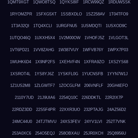
1QMT9XGT
1QWO8TSQ
1QYKS8IF
1RCW99QZ
1RDUWSSK
1RYOMZPR
1SFXG5XT
1SSBXDLO
1SZ258AV
1T04TFO9
1T3A32QI
1TQ4XCLI
1URGFNU5
1USMDQTI
1USXOD9C
1UTQO46Q
1UXXH5X4
1V2M00OW
1VHOFJ5Z
1VLGOT3L
1VT6PD21
1VV8ZAHG
1W387VUY
1WFVB76Y
1WPX7P03
1WUHK6D4
1X9NP2FS
1XEHVF4N
1XFRA9ZO
1XS2YS68
1XSROT4L
1YS8YJ6Z
1YSKFL0G
1YUCNSFB
1YYN7W1J
1Z1US2M8
1ZLGWTF7
1ZOCGLFM
206VNFLF
20GH4EFO
2110Y7UD
21J9UIA6
2254Q10C
226DDKTL
22R2IX7P
22RDZ3DD
22S5F4PR
22XXR3UO
232PTAJG
24AZ56D2
24MC44U0
24TJTMVU
24XS3FEV
24YV1LVI
252T7VNK
253A0XC6
254O5EQJ
258OBXAU
25JR0XCH
25Q8956U