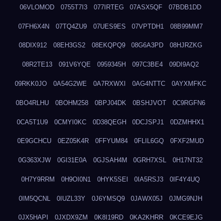
06VLOMOD
0755T7I3
077IRTEG
07ASX5QF
07BDB1DD
07FH6X4N
07TQ4ZU9
07UES9ES
07VPTDH1
08B99MM7
08DIX912
08EH3GS2
08EKQPQ9
08G6A3PD
08HJRZKG
08R2TE13
091V6YQE
0959345H
097C3BE4
09DI9AQ2
09RKK0JO
0A54G2WE
0A7RXWXI
0AG4NTTC
0AYXMFKC
0BO4RLHU
0BOHM258
0BPJ04DK
0BSHJVOT
0C9RGFN6
0CA5T1U9
0CMYI0KC
0D38QEGH
0DCJSPJ1
0DZMHHX1
0E9GCHCU
0EZ05K4R
0FFYUM84
0FLIL6GQ
0FXF2MUD
0G363XJW
0GI31E0A
0GJSAH4M
0GRH7XSL
0H17NT32
0H7Y9RRM
0H9OI0N1
0HYK5SEI
0IA5RSJ3
0IF4Y4UQ
0IM5QCNL
0IUZL33Y
0J6YMSQ9
0JAWX05J
0JMG9NJH
0JX5HAPI
0JXDX9ZM
0K8I19RD
0KA2KHRR
0KCE9EJG