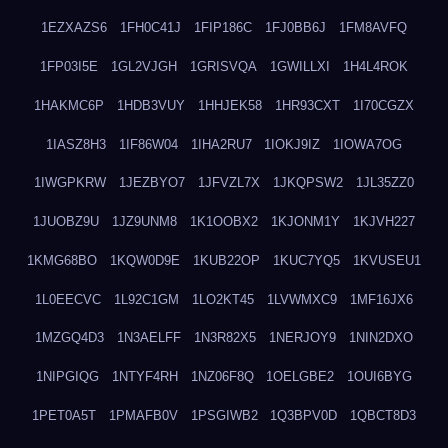
1EZXAZS6
1FH0C41J
1FIP186C
1FJ0BB6J
1FM8AVFQ
1FP03I5E
1GL2VJGH
1GRISVQA
1GWILLXI
1H4L4ROK
1HAKMC6P
1HDB3VUY
1HHJEK58
1HR93CXT
1I70CGZX
1IASZ8H3
1IF86W04
1IHA2RU7
1IOKJ9IZ
1IOWA7OG
1IWGPKRW
1JEZBYO7
1JFVZL7X
1JKQPSW2
1JL35ZZ0
1JUOBZ9U
1JZ9UNM8
1K1OOBX2
1KJONM1Y
1KJVH227
1KMG68BO
1KQW0D9E
1KUB22OP
1KUC7YQ5
1KVUSEU1
1L0EECVC
1L92C1GM
1LO2KT45
1LVWMXC9
1MF16JX6
1MZGQ4D3
1N3AELFF
1N3R82X5
1NERJOY9
1NIN2DXO
1NIPGIQG
1NTYF4RH
1NZ06F8Q
1OELGBE2
1OUI6BYG
1PET0A5T
1PMAFB0V
1PSGIWB2
1Q3BPV0D
1QBCT8D3