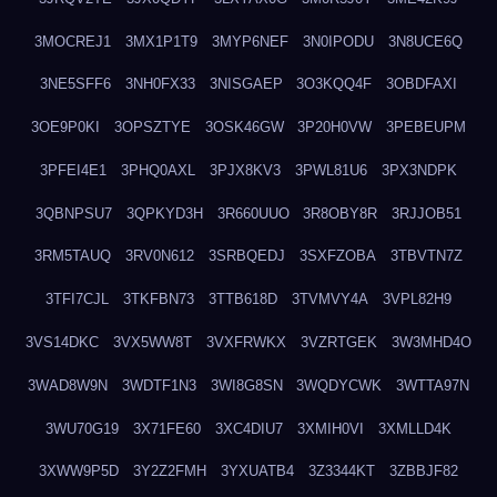
3MOCREJ1
3MX1P1T9
3MYP6NEF
3N0IPODU
3N8UCE6Q
3NE5SFF6
3NH0FX33
3NISGAEP
3O3KQQ4F
3OBDFAXI
3OE9P0KI
3OPSZTYE
3OSK46GW
3P20H0VW
3PEBEUPM
3PFEI4E1
3PHQ0AXL
3PJX8KV3
3PWL81U6
3PX3NDPK
3QBNPSU7
3QPKYD3H
3R660UUO
3R8OBY8R
3RJJOB51
3RM5TAUQ
3RV0N612
3SRBQEDJ
3SXFZOBA
3TBVTN7Z
3TFI7CJL
3TKFBN73
3TTB618D
3TVMVY4A
3VPL82H9
3VS14DKC
3VX5WW8T
3VXFRWKX
3VZRTGEK
3W3MHD4O
3WAD8W9N
3WDTF1N3
3WI8G8SN
3WQDYCWK
3WTTA97N
3WU70G19
3X71FE60
3XC4DIU7
3XMIH0VI
3XMLLD4K
3XWW9P5D
3Y2Z2FMH
3YXUATB4
3Z3344KT
3ZBBJF82