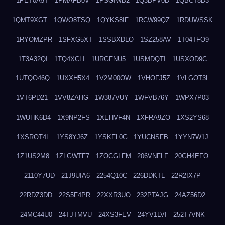
1PET0A5T
1PMAFB0V
1PSGIWB2
1Q3BPV0D
1QBCT8D3
1QMT9XGT
1QWO8TSQ
1QYKS8IF
1RCW99QZ
1RDUWSSK
1RYOMZPR
1SFXG5XT
1SSBXDLO
1SZ258AV
1T04TFO9
1T3A32QI
1TQ4XCLI
1URGFNU5
1USMDQTI
1USXOD9C
1UTQO46Q
1UXXH5X4
1V2M00OW
1VHOFJ5Z
1VLGOT3L
1VT6PD21
1VV8ZAHG
1W387VUY
1WFVB76Y
1WPX7P03
1WUHK6D4
1X9NP2FS
1XEHVF4N
1XFRA9ZO
1XS2YS68
1XSROT4L
1YS8YJ6Z
1YSKFL0G
1YUCNSFB
1YYN7W1J
1Z1US2M8
1ZLGWTF7
1ZOCGLFM
206VNFLF
20GH4EFO
2110Y7UD
21J9UIA6
2254Q10C
226DDKTL
22R2IX7P
22RDZ3DD
22S5F4PR
22XXR3UO
232PTAJG
24AZ56D2
24MC44U0
24TJTMVU
24XS3FEV
24YV1LVI
252T7VNK