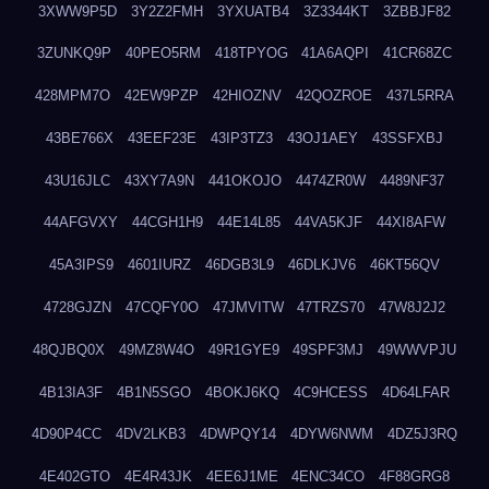
3XWW9P5D
3Y2Z2FMH
3YXUATB4
3Z3344KT
3ZBBJF82
3ZUNKQ9P
40PEO5RM
418TPYOG
41A6AQPI
41CR68ZC
428MPM7O
42EW9PZP
42HIOZNV
42QOZROE
437L5RRA
43BE766X
43EEF23E
43IP3TZ3
43OJ1AEY
43SSFXBJ
43U16JLC
43XY7A9N
441OKOJO
4474ZR0W
4489NF37
44AFGVXY
44CGH1H9
44E14L85
44VA5KJF
44XI8AFW
45A3IPS9
4601IURZ
46DGB3L9
46DLKJV6
46KT56QV
4728GJZN
47CQFY0O
47JMVITW
47TRZS70
47W8J2J2
48QJBQ0X
49MZ8W4O
49R1GYE9
49SPF3MJ
49WWVPJU
4B13IA3F
4B1N5SGO
4BOKJ6KQ
4C9HCESS
4D64LFAR
4D90P4CC
4DV2LKB3
4DWPQY14
4DYW6NWM
4DZ5J3RQ
4E402GTO
4E4R43JK
4EE6J1ME
4ENC34CO
4F88GRG8