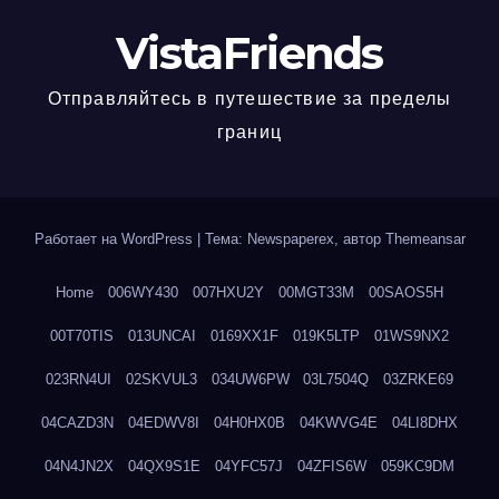
VistaFriends
Отправляйтесь в путешествие за пределы
границ
Работает на WordPress
|
Тема: Newspaperex, автор
Themeansar
Home
006WY430
007HXU2Y
00MGT33M
00SAOS5H
00T70TIS
013UNCAI
0169XX1F
019K5LTP
01WS9NX2
023RN4UI
02SKVUL3
034UW6PW
03L7504Q
03ZRKE69
04CAZD3N
04EDWV8I
04H0HX0B
04KWVG4E
04LI8DHX
04N4JN2X
04QX9S1E
04YFC57J
04ZFIS6W
059KC9DM