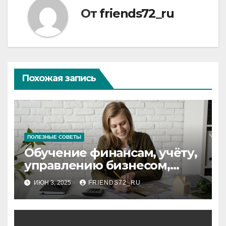
От
friends72_ru
Похожая запись
ПОЛЕЗНЫЕ СОВЕТЫ
Обучение финансам, учёту,
управлению бизнесом,
аудиту и
ИЮН 3, 2025
FRIENDS72_RU
программированию:
ключевые аспекты