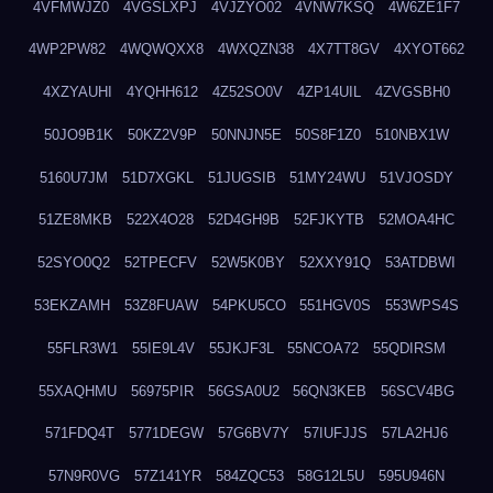
4VFMWJZ0
4VGSLXPJ
4VJZYO02
4VNW7KSQ
4W6ZE1F7
4WP2PW82
4WQWQXX8
4WXQZN38
4X7TT8GV
4XYOT662
4XZYAUHI
4YQHH612
4Z52SO0V
4ZP14UIL
4ZVGSBH0
50JO9B1K
50KZ2V9P
50NNJN5E
50S8F1Z0
510NBX1W
5160U7JM
51D7XGKL
51JUGSIB
51MY24WU
51VJOSDY
51ZE8MKB
522X4O28
52D4GH9B
52FJKYTB
52MOA4HC
52SYO0Q2
52TPECFV
52W5K0BY
52XXY91Q
53ATDBWI
53EKZAMH
53Z8FUAW
54PKU5CO
551HGV0S
553WPS4S
55FLR3W1
55IE9L4V
55JKJF3L
55NCOA72
55QDIRSM
55XAQHMU
56975PIR
56GSA0U2
56QN3KEB
56SCV4BG
571FDQ4T
5771DEGW
57G6BV7Y
57IUFJJS
57LA2HJ6
57N9R0VG
57Z141YR
584ZQC53
58G12L5U
595U946N