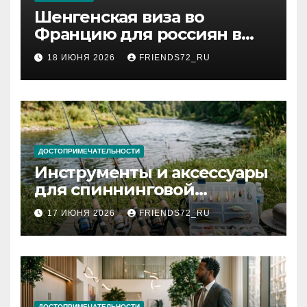
Шенгенская виза во
Францию для россиян в
2026 году: сроки от 3 дней
18 ИЮНЯ 2026
FRIENDS72_RU
и список необходимых
документов
ДОСТОПРИМЕЧАТЕЛЬНОСТИ
Инструменты и аксессуары
для спиннинговой
рыбалки: назначение и
17 ИЮНЯ 2026
FRIENDS72_RU
типы
ДОСТОПРИМЕЧАТЕЛЬНОСТИ