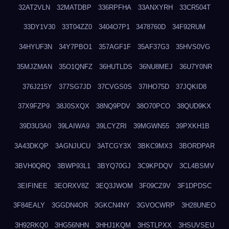
32AT2VLN
32MATDBP
336RPFHA
33ANXYRH
33CR504T
33DY1V30
33T04ZZ0
3404O7P1
3478760D
34F92RUM
34HYUF3N
34Y7PBO1
357AGF1F
35AF37G3
35HVS0VG
35MJZMAN
35O1QNFZ
36HUTLDS
36NU8MEJ
36U7Y0NR
376J215Y
377SG7JD
37CVGS0S
37IHO75D
37JQKID8
37X9FZP9
38J0SXQX
38NQ9PDV
38O70PCO
38QUD9KX
39D3U3A0
39LAIWA9
39LCYZRI
39MGWN55
39PXKH1B
3A43DKQP
3AGNJUCU
3ATCGY3X
3BKC9MX3
3BORDPAR
3BVH0QRQ
3BWP93L1
3BYQ70GJ
3C9KPDQV
3CL4BSMV
3EIFINEE
3EORXV8Z
3EQ3JWOM
3F09CZ9V
3F1DPDSC
3F84EALY
3GGDN4OR
3GKCN4NY
3GVOCWRP
3H28UNEO
3H92RKQ0
3HG56NHN
3HHJ1KQM
3HSTLPXX
3HSUVSEU