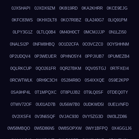
0JX5HAPI
0JXDX9ZM
0K8I19RD
0KA2KHRR
0KCE9EJG
0KFC83WS
0KHXDLT8
0KO7R0BZ
0LA240G7
0LIQ91PM
0LPY3G1Z
0LTLQ0B4
0M40H0CT
0MCMJJJP
0N1LZI50
0NALSI2P
0NFM8HBQ
0O1D2CFA
0O3VCZC0
0OY5HHNM
0P2UDQV4
0P3WEUER
0PHNO5Y4
0PPJIUB7
0PUMEZB4
0QLRKCUP
0QO261FR
0QR27BKM
0QV0STGJ
0R7FXEI4
0RCWTWLK
0RH9C3CH
0S284R8O
0S4IXXQE
0S9E2KPP
0SA9HP4L
0T1MPQXC
0T8PUJB2
0T9LQ0SF
0TDEQ0TY
0TWV72OF
0U01AD7B
0U56W7B0
0UDKWD5I
0UELVNFD
0V2IXSF4
0V3N6SQF
0VJAC930
0VY5ZG3D
0W3LZD86
0W58MBQO
0W5D86N5
0W8SOPXW
0WY1BFPQ
0X4GG1J6