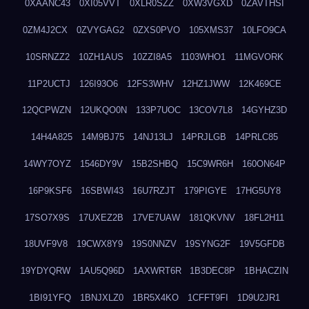
0XAANC43
0XI05VVT
0XLR0SZZ
0XW3VGXD
0ZAVTHSI
0ZM4J2CX
0ZVYGAG2
0ZXS0PVO
105XMS37
10LFO9CA
10SRNZZ2
10ZH1AUS
10ZZI8A5
1103WHO1
11MGVORK
11P2UCTJ
126I93O6
12FS3WHV
12HZ1JWW
12K469CE
12QCPWZN
12UKQO0N
133P7UOC
13COV7L8
14GYHZ3D
14H4A825
14M9BJ75
14NJ13LJ
14PRJLGB
14PRLC85
14WY7OYZ
1546DY9V
15B2SHBQ
15C9WR6H
160ON64P
16P9KSF6
16SBWI43
16U7RZJT
179PIGYE
17HG5UY8
17SO7X9S
17UXEZ2B
17VE7UAW
181QKVNV
18FL2H11
18UVF9V8
19CWX8Y9
19S0NNZV
19SYNG2F
19V5GFDB
19YDYQRW
1AU5Q96D
1AXWRT6R
1B3DEC8P
1BHACZIN
1BI91YFQ
1BNJXLZ0
1BR5X4KO
1CFFT9FI
1D9U2JR1