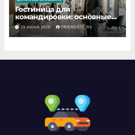
Гостиница для
командировки: основные
критерии выбора
15 ИЮНЯ 2026
FRIENDS72_RU