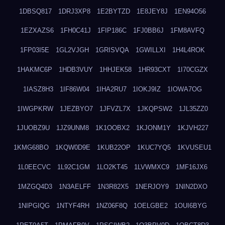
1DBSQ817
1DRJ3XP8
1E2BYTZD
1E8JEY8J
1EN94O56
1EZXAZS6
1FH0C41J
1FIP186C
1FJ0BB6J
1FM8AVFQ
1FP03I5E
1GL2VJGH
1GRISVQA
1GWILLXI
1H4L4ROK
1HAKMC6P
1HDB3VUY
1HHJEK58
1HR93CXT
1I70CGZX
1IASZ8H3
1IF86W04
1IHA2RU7
1IOKJ9IZ
1IOWA7OG
1IWGPKRW
1JEZBYO7
1JFVZL7X
1JKQPSW2
1JL35ZZ0
1JUOBZ9U
1JZ9UNM8
1K1OOBX2
1KJONM1Y
1KJVH227
1KMG68BO
1KQW0D9E
1KUB22OP
1KUC7YQ5
1KVUSEU1
1L0EECVC
1L92C1GM
1LO2KT45
1LVWMXC9
1MF16JX6
1MZGQ4D3
1N3AELFF
1N3R82X5
1NERJOY9
1NIN2DXO
1NIPGIQG
1NTYF4RH
1NZ06F8Q
1OELGBE2
1OUI6BYG