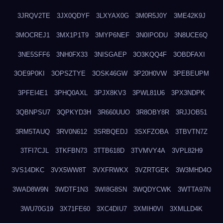
3JRQV2TE
3JX0QDYF
3LXYAX0G
3M0R5J0Y
3ME42K9J
3MOCREJ1
3MX1P1T9
3MYP6NEF
3N0IPODU
3N8UCE6Q
3NE5SFF6
3NH0FX33
3NISGAEP
3O3KQQ4F
3OBDFAXI
3OE9P0KI
3OPSZTYE
3OSK46GW
3P20H0VW
3PEBEUPM
3PFEI4E1
3PHQ0AXL
3PJX8KV3
3PWL81U6
3PX3NDPK
3QBNPSU7
3QPKYD3H
3R660UUO
3R8OBY8R
3RJJOB51
3RM5TAUQ
3RV0N612
3SRBQEDJ
3SXFZOBA
3TBVTN7Z
3TFI7CJL
3TKFBN73
3TTB618D
3TVMVY4A
3VPL82H9
3VS14DKC
3VX5WW8T
3VXFRWKX
3VZRTGEK
3W3MHD4O
3WAD8W9N
3WDTF1N3
3WI8G8SN
3WQDYCWK
3WTTA97N
3WU70G19
3X71FE60
3XC4DIU7
3XMIH0VI
3XMLLD4K