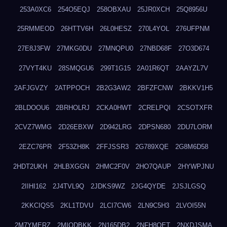
253A0XC6
254O5EQJ
258OBXAU
25JR0XCH
25Q8956U
25RMMEOD
26HTTV6H
26L0HESZ
270L4YOL
276UFPNM
27E8J3FW
27MKG0DU
27MNQPU0
27NBD68F
27O3D674
27VYT4KU
28SMQGU6
299T1G15
2A01R6QT
2AAYZL7V
2AFJGVZY
2ATPPOCH
2B2G3AW2
2BFZFCNW
2BKKV1H5
2BLDOOU6
2BRHOLRJ
2CKA0HWT
2CRELPQI
2CSOTXFR
2CVZ7WMG
2D26EBXW
2D942LRG
2DPSN680
2DU7LORM
2EZC76PR
2F53ZH8K
2FFJSSR3
2G789XQE
2G8M6D58
2HDT2UKH
2HLBXGGN
2HMC2F0V
2HO7QAUP
2HYWPJNU
2IIHI162
2J4TVL9Q
2JDKS9WZ
2JG4QYDE
2JSJLGSQ
2KKCIQS5
2KL1TDVU
2LCI7CW6
2LN9C5H3
2LVOI55N
2M7YMERZ
2MIQDBKK
2N165DB2
2NFH8OET
2NXDJSMA