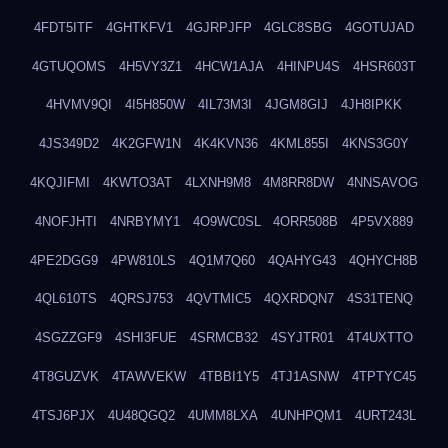
4FDT5ITF
4GHTKFV1
4GJRPJFP
4GLC8SBG
4GOTUJAD
4GTUQOMS
4H5VY3Z1
4HCW1AJA
4HINPU4S
4HSR603T
4HVMV9QI
4I5H850W
4IL73M3I
4JGM8GIJ
4JH8IPKK
4JS349D2
4K2GFW1N
4K4KVN36
4KML855I
4KNS3G0Y
4KQJIFMI
4KWTO3AT
4LXNH9M8
4M8RR8DW
4NNSAVOG
4NOFJHTI
4NRBYMY1
4O9WC0SL
4ORR508B
4P5VX889
4PE2DGG9
4PW810LS
4Q1M7Q60
4QAHYG43
4QHYCH8B
4QL610TS
4QRSJ753
4QVTMIC5
4QXRDQN7
4S31TENQ
4SGZZGF9
4SHI3FUE
4SRMCB32
4SYJTR01
4T4UXTTO
4T8GUZVK
4TAWVEKW
4TBBI1Y5
4TJ1ASNW
4TPTYC45
4TSJ6PJX
4U48QGQ2
4UMM8LXA
4UNHPQM1
4URT243L