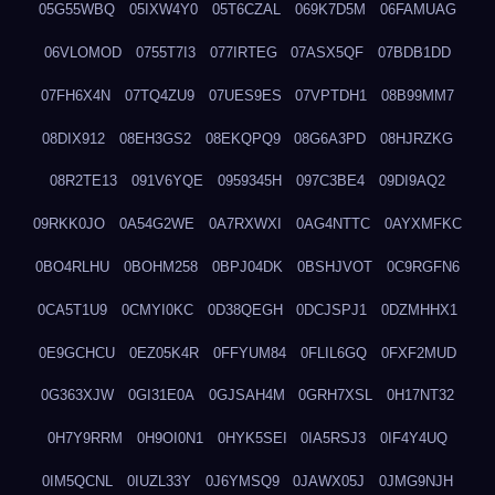
05G55WBQ
05IXW4Y0
05T6CZAL
069K7D5M
06FAMUAG
06VLOMOD
0755T7I3
077IRTEG
07ASX5QF
07BDB1DD
07FH6X4N
07TQ4ZU9
07UES9ES
07VPTDH1
08B99MM7
08DIX912
08EH3GS2
08EKQPQ9
08G6A3PD
08HJRZKG
08R2TE13
091V6YQE
0959345H
097C3BE4
09DI9AQ2
09RKK0JO
0A54G2WE
0A7RXWXI
0AG4NTTC
0AYXMFKC
0BO4RLHU
0BOHM258
0BPJ04DK
0BSHJVOT
0C9RGFN6
0CA5T1U9
0CMYI0KC
0D38QEGH
0DCJSPJ1
0DZMHHX1
0E9GCHCU
0EZ05K4R
0FFYUM84
0FLIL6GQ
0FXF2MUD
0G363XJW
0GI31E0A
0GJSAH4M
0GRH7XSL
0H17NT32
0H7Y9RRM
0H9OI0N1
0HYK5SEI
0IA5RSJ3
0IF4Y4UQ
0IM5QCNL
0IUZL33Y
0J6YMSQ9
0JAWX05J
0JMG9NJH