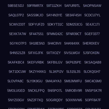
59BSESDJ
59FRMR7X
59T11ZKH
5AFUR9TL
5AOPNSAW
5AQL07P2
5ASS9KJO
5AY4N3YE
5B3AF4SH
5CDCU7YL
5CWV233T
5DFYUFZ0
5DKYT31C
5DM253CG
5E4JC1TI
5EXK7A7W
5F447S51
5FMM242C
5FNR39CT
5GEF3377
5GYKO7P3
5H18E5N3
5H4C8VII
5HANI4XK
5HER0XEV
5HNS21Z8
5IFXGJFK
5IITXOZY
5IVSLWGV
5J5FOXDN
5KAFKBC4
5KEFVRBK
5KFBILGV
5KP635PE
5KSAQAB8
5KT1DCUW
5KZYHXKG
5L1KPI2V
5L515L3S
5LCKQGH7
5LOVPA8C
5LY0K9GU
5M4U4YA3
5M8JMWFU
5MC4C6M0
5MOLUGED
5NCKLFPQ
5NI5PO7L
5NROBV9R
5NSPSK7R
5NYZ03GV
5NZ2F7XQ
5OGIRQDY
5OIXNVW6
5OPF8A7F