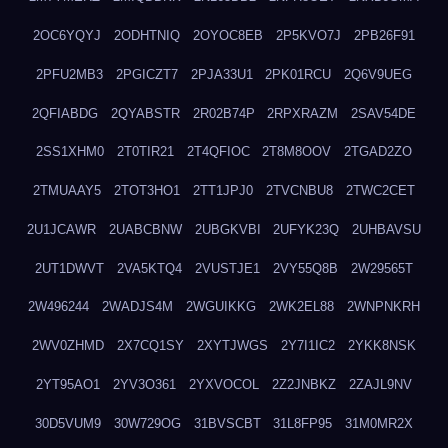
2OC6YQYJ
2ODHTNIQ
2OYOC8EB
2P5KVO7J
2PB26F91
2PFU2MB3
2PGICZT7
2PJA33U1
2PK01RCU
2Q6V9UEG
2QFIABDG
2QYABSTR
2R02B74P
2RPXRAZM
2SAV54DE
2SS1XHM0
2T0TIR21
2T4QFIOC
2T8M8OOV
2TGAD2ZO
2TMUAAY5
2TOT3HO1
2TT1JPJ0
2TVCNBU8
2TWC2CET
2U1JCAWR
2UABCBNW
2UBGKVBI
2UFYK23Q
2UHBAVSU
2UT1DWVT
2VA5KTQ4
2VUSTJE1
2VY55Q8B
2W29565T
2W496244
2WADJS4M
2WGUIKKG
2WK2EL88
2WNPNKRH
2WV0ZHMD
2X7CQ1SY
2XYTJWGS
2Y7I1IC2
2YKK8NSK
2YT95AO1
2YV3O361
2YXVOCOL
2Z2JNBKZ
2ZAJL9NV
30D5VUM9
30W729OG
31BVSCBT
31L8FP95
31M0MR2X