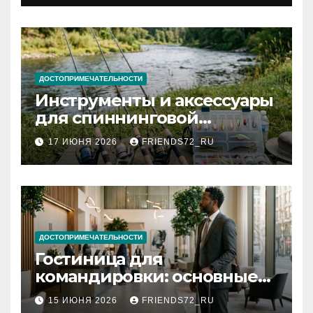
документов
ДОСТОПРИМЕЧАТЕЛЬНОСТИ
Инструменты и аксессуары
для спиннинговой
рыбалки: назначение и
17 ИЮНЯ 2026
FRIENDS72_RU
типы
ДОСТОПРИМЕЧАТЕЛЬНОСТИ
Гостиница для
командировки: основные
критерии выбора
15 ИЮНЯ 2026
FRIENDS72_RU