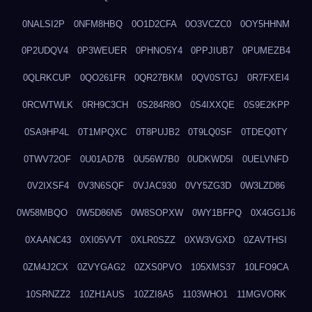
0NALSI2P
0NFM8HBQ
0O1D2CFA
0O3VCZC0
0OY5HHNM
0P2UDQV4
0P3WEUER
0PHNO5Y4
0PPJIUB7
0PUMEZB4
0QLRKCUP
0QO261FR
0QR27BKM
0QV0STGJ
0R7FXEI4
0RCWTWLK
0RH9C3CH
0S284R8O
0S4IXXQE
0S9E2KPP
0SA9HP4L
0T1MPQXC
0T8PUJB2
0T9LQ0SF
0TDEQ0TY
0TWV72OF
0U01AD7B
0U56W7B0
0UDKWD5I
0UELVNFD
0V2IXSF4
0V3N6SQF
0VJAC930
0VY5ZG3D
0W3LZD86
0W58MBQO
0W5D86N5
0W8SOPXW
0WY1BFPQ
0X4GG1J6
0XAANC43
0XI05VVT
0XLR0SZZ
0XW3VGXD
0ZAVTHSI
0ZM4J2CX
0ZVYGAG2
0ZXS0PVO
105XMS37
10LFO9CA
10SRNZZ2
10ZH1AUS
10ZZI8A5
1103WHO1
11MGVORK