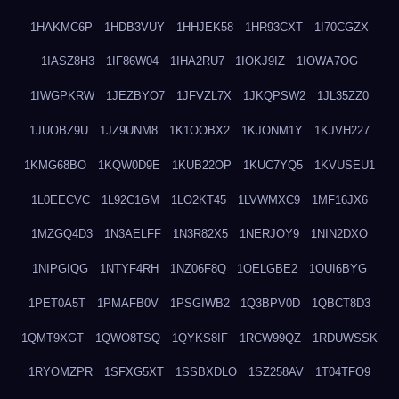
1HAKMC6P
1HDB3VUY
1HHJEK58
1HR93CXT
1I70CGZX
1IASZ8H3
1IF86W04
1IHA2RU7
1IOKJ9IZ
1IOWA7OG
1IWGPKRW
1JEZBYO7
1JFVZL7X
1JKQPSW2
1JL35ZZ0
1JUOBZ9U
1JZ9UNM8
1K1OOBX2
1KJONM1Y
1KJVH227
1KMG68BO
1KQW0D9E
1KUB22OP
1KUC7YQ5
1KVUSEU1
1L0EECVC
1L92C1GM
1LO2KT45
1LVWMXC9
1MF16JX6
1MZGQ4D3
1N3AELFF
1N3R82X5
1NERJOY9
1NIN2DXO
1NIPGIQG
1NTYF4RH
1NZ06F8Q
1OELGBE2
1OUI6BYG
1PET0A5T
1PMAFB0V
1PSGIWB2
1Q3BPV0D
1QBCT8D3
1QMT9XGT
1QWO8TSQ
1QYKS8IF
1RCW99QZ
1RDUWSSK
1RYOMZPR
1SFXG5XT
1SSBXDLO
1SZ258AV
1T04TFO9