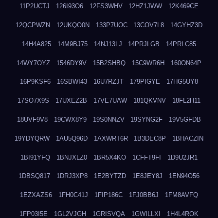
11P2UCTJ
126I93O6
12FS3WHV
12HZ1JWW
12K469CE
12QCPWZN
12UKQO0N
133P7UOC
13COV7L8
14GYHZ3D
14H4A825
14M9BJ75
14NJ13LJ
14PRJLGB
14PRLC85
14WY7OYZ
1546DY9V
15B2SHBQ
15C9WR6H
160ON64P
16P9KSF6
16SBWI43
16U7RZJT
179PIGYE
17HG5UY8
17SO7X9S
17UXEZ2B
17VE7UAW
181QKVNV
18FL2H11
18UVF9V8
19CWX8Y9
19S0NNZV
19SYNG2F
19V5GFDB
19YDYQRW
1AU5Q96D
1AXWRT6R
1B3DEC8P
1BHACZIN
1BI91YFQ
1BNJXLZ0
1BR5X4KO
1CFFT9FI
1D9U2JR1
1DBSQ817
1DRJ3XP8
1E2BYTZD
1E8JEY8J
1EN94O56
1EZXAZS6
1FH0C41J
1FIP186C
1FJ0BB6J
1FM8AVFQ
1FP03I5E
1GL2VJGH
1GRISVQA
1GWILLXI
1H4L4ROK