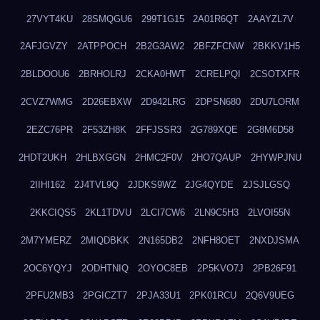
27VYT4KU
28SMQGU6
299T1G15
2A01R6QT
2AAYZL7V
2AFJGVZY
2ATPPOCH
2B2G3AW2
2BFZFCNW
2BKKV1H5
2BLDOOU6
2BRHOLRJ
2CKA0HWT
2CRELPQI
2CSOTXFR
2CVZ7WMG
2D26EBXW
2D942LRG
2DPSN680
2DU7LORM
2EZC76PR
2F53ZH8K
2FFJSSR3
2G789XQE
2G8M6D58
2HDT2UKH
2HLBXGGN
2HMC2F0V
2HO7QAUP
2HYWPJNU
2IIHI162
2J4TVL9Q
2JDKS9WZ
2JG4QYDE
2JSJLGSQ
2KKCIQS5
2KL1TDVU
2LCI7CW6
2LN9C5H3
2LVOI55N
2M7YMERZ
2MIQDBKK
2N165DB2
2NFH8OET
2NXDJSMA
2OC6YQYJ
2ODHTNIQ
2OYOC8EB
2P5KVO7J
2PB26F91
2PFU2MB3
2PGICZT7
2PJA33U1
2PK01RCU
2Q6V9UEG