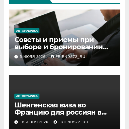
АВТОРУБРИКА
Советы и приемы при
выборе и бронировании
авиабилетов
5 ИЮЛЯ 2026
FRIENDS72_RU
АВТОРУБРИКА
Шенгенская виза во
Францию для россиян в
2026 году: сроки от 3 дней
18 ИЮНЯ 2026
FRIENDS72_RU
и список необходимых