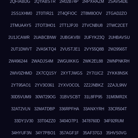
2QFIABDG
2QYABSTR
2R02B74P
2RPXRAZM
2SAV54DE
2SS1XHM0
2T0TIR21
2T4QFIOC
2T8M8OOV
2TGAD2ZO
2TMUAAY5
2TOT3HO1
2TT1JPJ0
2TVCNBU8
2TWC2CET
2U1JCAWR
2UABCBNW
2UBGKVBI
2UFYK23Q
2UHBAVSU
2UT1DWVT
2VA5KTQ4
2VUSTJE1
2VY55Q8B
2W29565T
2W496244
2WADJS4M
2WGUIKKG
2WK2EL88
2WNPNKRH
2WV0ZHMD
2X7CQ1SY
2XYTJWGS
2Y7I1IC2
2YKK8NSK
2YT95AO1
2YV3O361
2YXVOCOL
2Z2JNBKZ
2ZAJL9NV
30D5VUM9
30W729OG
31BVSCBT
31L8FP95
31M0MR2X
32AT2VLN
32MATDBP
336RPFHA
33ANXYRH
33CR504T
33DY1V30
33T04ZZ0
3404O7P1
3478760D
34F92RUM
34HYUF3N
34Y7PBO1
357AGF1F
35AF37G3
35HVS0VG