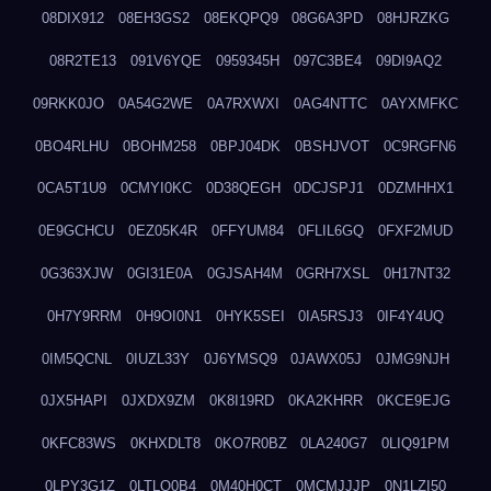
08DIX912
08EH3GS2
08EKQPQ9
08G6A3PD
08HJRZKG
08R2TE13
091V6YQE
0959345H
097C3BE4
09DI9AQ2
09RKK0JO
0A54G2WE
0A7RXWXI
0AG4NTTC
0AYXMFKC
0BO4RLHU
0BOHM258
0BPJ04DK
0BSHJVOT
0C9RGFN6
0CA5T1U9
0CMYI0KC
0D38QEGH
0DCJSPJ1
0DZMHHX1
0E9GCHCU
0EZ05K4R
0FFYUM84
0FLIL6GQ
0FXF2MUD
0G363XJW
0GI31E0A
0GJSAH4M
0GRH7XSL
0H17NT32
0H7Y9RRM
0H9OI0N1
0HYK5SEI
0IA5RSJ3
0IF4Y4UQ
0IM5QCNL
0IUZL33Y
0J6YMSQ9
0JAWX05J
0JMG9NJH
0JX5HAPI
0JXDX9ZM
0K8I19RD
0KA2KHRR
0KCE9EJG
0KFC83WS
0KHXDLT8
0KO7R0BZ
0LA240G7
0LIQ91PM
0LPY3G1Z
0LTLQ0B4
0M40H0CT
0MCMJJJP
0N1LZI50