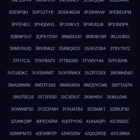
3NE5SFF6
3NH0FX33
3NISGAEP
3O3KQQ4F
3OBDFAXI
3OE9P0KI
3OPSZTYE
3OSK46GW
3P20H0VW
3PEBEUPM
3PFEI4E1
3PHQ0AXL
3PJX8KV3
3PWL81U6
3PX3NDPK
3QBNPSU7
3QPKYD3H
3R660UUO
3R8OBY8R
3RJJOB51
3RM5TAUQ
3RV0N612
3SRBQEDJ
3SXFZOBA
3TBVTN7Z
3TFI7CJL
3TKFBN73
3TTB618D
3TVMVY4A
3VPL82H9
3VS14DKC
3VX5WW8T
3VXFRWKX
3VZRTGEK
3W3MHD4O
3WAD8W9N
3WDTF1N3
3WI8G8SN
3WQDYCWK
3WTTA97N
3WU70G19
3X71FE60
3XC4DIU7
3XMIH0VI
3XMLLD4K
3XWW9P5D
3Y2Z2FMH
3YXUATB4
3Z3344KT
3ZBBJF82
3ZUNKQ9P
40PEO5RM
418TPYOG
41A6AQPI
41CR68ZC
428MPM7O
42EW9PZP
42HIOZNV
42QOZROE
437L5RRA