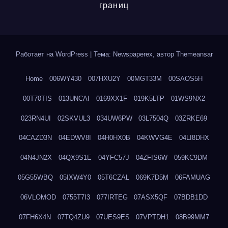
границ
Работает на WordPress
|
Тема: Newspaperex, автор
Themeansar
Home
006WY430
007HXU2Y
00MGT33M
00SAOS5H
00T70TIS
013UNCAI
0169XX1F
019K5LTP
01WS9NX2
023RN4UI
02SKVUL3
034UW6PW
03L7504Q
03ZRKE69
04CAZD3N
04EDWV8I
04H0HX0B
04KWVG4E
04LI8DHX
04N4JN2X
04QX9S1E
04YFC57J
04ZFIS6W
059KC9DM
05G55WBQ
05IXW4Y0
05T6CZAL
069K7D5M
06FAMUAG
06VLOMOD
0755T7I3
077IRTEG
07ASX5QF
07BDB1DD
07FH6X4N
07TQ4ZU9
07UES9ES
07VPTDH1
08B99MM7