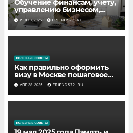
Обучение финансам, учёту,
управлению бизнесом,
аудиту и
ИЮН 3, 2025
FRIENDS72_RU
программированию:
ключевые аспекты
ПОЛЕЗНЫЕ СОВЕТЫ
Как правильно оформить
визу в Москве пошаговое
руководство
АПР 28, 2025
FRIENDS72_RU
ПОЛЕЗНЫЕ СОВЕТЫ
19 мая 2025 года Память и