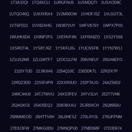
1T3A32QI
1TQ4XCLI
1URGFNU5
1USMDQTI
1USXOD9C
1UTQO46Q
1UXXH5X4
1V2M00OW
1VHOFJ5Z
1VLGOT3L
1VT6PD21
1VV8ZAHG
1W387VUY
1WFVB76Y
1WPX7P03
1WUHK6D4
1X9NP2FS
1XEHVF4N
1XFRA9ZO
1XS2YS68
1XSROT4L
1YS8YJ6Z
1YSKFL0G
1YUCNSFB
1YYN7W1J
1Z1US2M8
1ZLGWTF7
1ZOCGLFM
206VNFLF
20GH4EFO
2110Y7UD
21J9UIA6
2254Q10C
226DDKTL
22R2IX7P
22RDZ3DD
22S5F4PR
22XXR3UO
232PTAJG
24AZ56D2
24MC44U0
24TJTMVU
24XS3FEV
24YV1LVI
252T7VNK
253A0XC6
254O5EQJ
258OBXAU
25JR0XCH
25Q8956U
25RMMEOD
26HTTV6H
26L0HESZ
270L4YOL
276UFPNM
27E8J3FW
27MKG0DU
27MNQPU0
27NBD68F
27O3D674