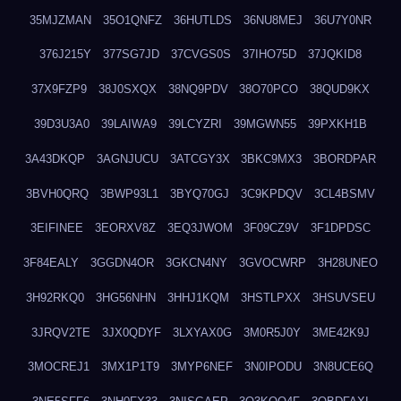
35MJZMAN
35O1QNFZ
36HUTLDS
36NU8MEJ
36U7Y0NR
376J215Y
377SG7JD
37CVGS0S
37IHO75D
37JQKID8
37X9FZP9
38J0SXQX
38NQ9PDV
38O70PCO
38QUD9KX
39D3U3A0
39LAIWA9
39LCYZRI
39MGWN55
39PXKH1B
3A43DKQP
3AGNJUCU
3ATCGY3X
3BKC9MX3
3BORDPAR
3BVH0QRQ
3BWP93L1
3BYQ70GJ
3C9KPDQV
3CL4BSMV
3EIFINEE
3EORXV8Z
3EQ3JWOM
3F09CZ9V
3F1DPDSC
3F84EALY
3GGDN4OR
3GKCN4NY
3GVOCWRP
3H28UNEO
3H92RKQ0
3HG56NHN
3HHJ1KQM
3HSTLPXX
3HSUVSEU
3JRQV2TE
3JX0QDYF
3LXYAX0G
3M0R5J0Y
3ME42K9J
3MOCREJ1
3MX1P1T9
3MYP6NEF
3N0IPODU
3N8UCE6Q