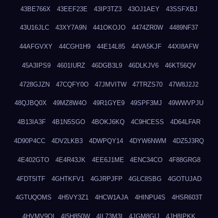
43BE766X
43EEF23E
43IP3TZ3
43OJ1AEY
43SSFXBJ
43U16JLC
43XY7A9N
441OKOJO
4474ZR0W
4489NF37
44AFGVXY
44CGH1H9
44E14L85
44VA5KJF
44XI8AFW
45A3IPS9
4601IURZ
46DGB3L9
46DLKJV6
46KT56QV
4728GJZN
47CQFY0O
47JMVITW
47TRZS70
47W8J2J2
48QJBQ0X
49MZ8W4O
49R1GYE9
49SPF3MJ
49WWVPJU
4B13IA3F
4B1N5SGO
4BOKJ6KQ
4C9HCESS
4D64LFAR
4D90P4CC
4DV2LKB3
4DWPQY14
4DYW6NWM
4DZ5J3RQ
4E402GTO
4E4R43JK
4EE6J1ME
4ENC34CO
4F88GRG8
4FDT5ITF
4GHTKFV1
4GJRPJFP
4GLC8SBG
4GOTUJAD
4GTUQOMS
4H5VY3Z1
4HCW1AJA
4HINPU4S
4HSR603T
4HVMV9QI
4I5H850W
4IL73M3I
4JGM8GIJ
4JH8IPKK