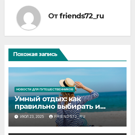
От
friends72_ru
Похожая запись
НОВОСТИ ДЛЯ ПУТЕШЕСТВЕННИКОВ
Умный отдых: как
правильно выбирать и
покупать туры
ИЮЛ 23, 2025
FRIENDS72_RU