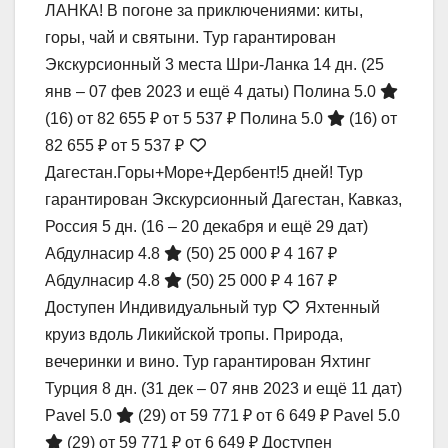
ЛАНКА! В погоне за приключениями: киты,
горы, чай и святыни. Тур гарантирован
Экскурсионный 3 места Шри-Ланка
14 дн.
(25
янв – 07 фев 2023 и ещё 4 даты)
Полина 5.0
(16)
от 82 655 ₽
от 5 537 ₽
Полина 5.0
(16)
от
82 655 ₽
от 5 537 ₽
Дагестан.Горы+Море+Дербент!5 дней! Тур
гарантирован Экскурсионный Дагестан, Кавказ,
Россия
5 дн.
(16 – 20 декабря и ещё 29 дат)
Абдулнасир 4.8
(50)
25 000 ₽
4 167 ₽
Абдулнасир 4.8
(50)
25 000 ₽
4 167 ₽
Доступен Индивидуальный тур
Яхтенный
круиз вдоль Ликийской тропы. Природа,
вечеринки и вино. Тур гарантирован Яхтинг
Турция
8 дн.
(31 дек – 07 янв 2023 и ещё 11 дат)
Pavel 5.0
(29)
от 59 771 ₽
от 6 649 ₽
Pavel 5.0
(29)
от 59 771 ₽
от 6 649 ₽
Доступен