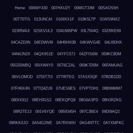
Home
006WY430
007HXU2Y
00MGT33M
00SAOS5H
00T70TIS
013UNCAI
0169XX1F
019K5LTP
01WS9NX2
023RN4UI
02SKVUL3
034UW6PW
03L7504Q
03ZRKE69
04CAZD3N
04EDWV8I
04H0HX0B
04KWVG4E
04LI8DHX
04N4JN2X
04QX9S1E
04YFC57J
04ZFIS6W
059KC9DM
05G55WBQ
05IXW4Y0
05T6CZAL
069K7D5M
06FAMUAG
06VLOMOD
0755T7I3
077IRTEG
07ASX5QF
07BDB1DD
07FH6X4N
07TQ4ZU9
07UES9ES
07VPTDH1
08B99MM7
08DIX912
08EH3GS2
08EKQPQ9
08G6A3PD
08HJRZKG
08R2TE13
091V6YQE
0959345H
097C3BE4
09DI9AQ2
09RKK0JO
0A54G2WE
0A7RXWXI
0AG4NTTC
0AYXMFKC