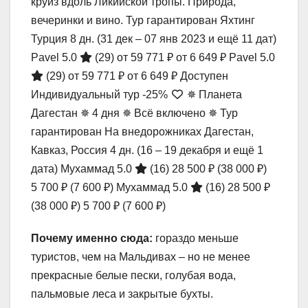
круиз вдоль Ликийской тропы. Природа,
вечеринки и вино. Тур гарантирован Яхтинг
Турция
8 дн.
(31 дек – 07 янв 2023 и ещё 11 дат)
Pavel 5.0
(29)
от 59 771 ₽
от 6 649 ₽
Pavel 5.0
(29)
от 59 771 ₽
от 6 649 ₽
Доступен
Индивидуальный тур
-25%
✵ Планета
Дагестан ✵ 4 дня ✵ Всё включено ✵ Тур
гарантирован На внедорожниках Дагестан,
Кавказ, Россия
4 дн.
(16 – 19 декабря и ещё 1
дата)
Мухаммад 5.0
(16)
28 500 ₽
(38 000 ₽)
5 700 ₽
(7 600 ₽)
Мухаммад 5.0
(16)
28 500 ₽
(38 000 ₽)
5 700 ₽
(7 600 ₽)
Почему именно сюда:
гораздо меньше
туристов, чем на Мальдивах – но не менее
прекрасные белые пески, голубая вода,
пальмовые леса и закрытые бухты.