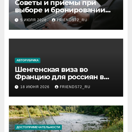
Советы и приемы при
выборе и бронировании
авиабилетов
5 ИЮЛЯ 2026
FRIENDS72_RU
АВТОРУБРИКА
Шенгенская виза во
Францию для россиян в
2026 году: сроки от 3 дней
18 ИЮНЯ 2026
FRIENDS72_RU
и список необходимых
документов
ДОСТОПРИМЕЧАТЕЛЬНОСТИ