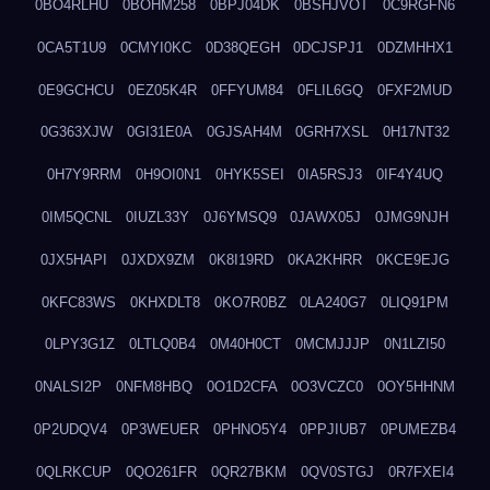
0BO4RLHU
0BOHM258
0BPJ04DK
0BSHJVOT
0C9RGFN6
0CA5T1U9
0CMYI0KC
0D38QEGH
0DCJSPJ1
0DZMHHX1
0E9GCHCU
0EZ05K4R
0FFYUM84
0FLIL6GQ
0FXF2MUD
0G363XJW
0GI31E0A
0GJSAH4M
0GRH7XSL
0H17NT32
0H7Y9RRM
0H9OI0N1
0HYK5SEI
0IA5RSJ3
0IF4Y4UQ
0IM5QCNL
0IUZL33Y
0J6YMSQ9
0JAWX05J
0JMG9NJH
0JX5HAPI
0JXDX9ZM
0K8I19RD
0KA2KHRR
0KCE9EJG
0KFC83WS
0KHXDLT8
0KO7R0BZ
0LA240G7
0LIQ91PM
0LPY3G1Z
0LTLQ0B4
0M40H0CT
0MCMJJJP
0N1LZI50
0NALSI2P
0NFM8HBQ
0O1D2CFA
0O3VCZC0
0OY5HHNM
0P2UDQV4
0P3WEUER
0PHNO5Y4
0PPJIUB7
0PUMEZB4
0QLRKCUP
0QO261FR
0QR27BKM
0QV0STGJ
0R7FXEI4