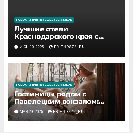
НОВОСТИ ДЛЯ ПУТЕШЕСТВЕННИКОВ
Лучшие отели
Краснодарского края с
бассейном
ИЮН 10, 2025
FRIENDS72_RU
НОВОСТИ ДЛЯ ПУТЕШЕСТВЕННИКОВ
Гостиницы рядом с
Павелецким вокзалом:
комфорт и удобство в
МАЙ 29, 2025
FRIENDS72_RU
Москве