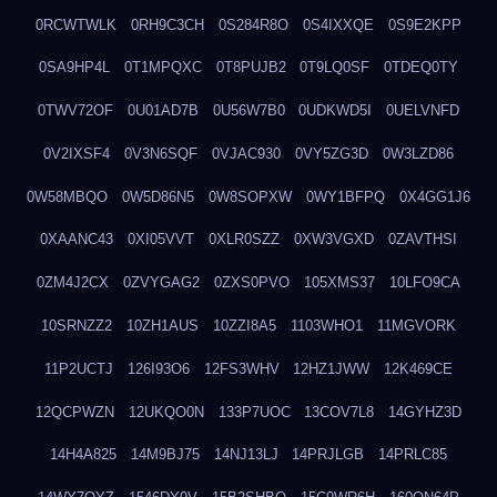
0RCWTWLK
0RH9C3CH
0S284R8O
0S4IXXQE
0S9E2KPP
0SA9HP4L
0T1MPQXC
0T8PUJB2
0T9LQ0SF
0TDEQ0TY
0TWV72OF
0U01AD7B
0U56W7B0
0UDKWD5I
0UELVNFD
0V2IXSF4
0V3N6SQF
0VJAC930
0VY5ZG3D
0W3LZD86
0W58MBQO
0W5D86N5
0W8SOPXW
0WY1BFPQ
0X4GG1J6
0XAANC43
0XI05VVT
0XLR0SZZ
0XW3VGXD
0ZAVTHSI
0ZM4J2CX
0ZVYGAG2
0ZXS0PVO
105XMS37
10LFO9CA
10SRNZZ2
10ZH1AUS
10ZZI8A5
1103WHO1
11MGVORK
11P2UCTJ
126I93O6
12FS3WHV
12HZ1JWW
12K469CE
12QCPWZN
12UKQO0N
133P7UOC
13COV7L8
14GYHZ3D
14H4A825
14M9BJ75
14NJ13LJ
14PRJLGB
14PRLC85