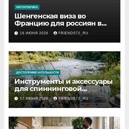
АВТОРУБРИКА
Шенгенская виза во
Францию для россиян в
2026 году: сроки от 3 дней
18 ИЮНЯ 2026
FRIENDS72_RU
и список необходимых
документов
ДОСТОПРИМЕЧАТЕЛЬНОСТИ
Инструменты и аксессуары
для спиннинговой
рыбалки: назначение и
17 ИЮНЯ 2026
FRIENDS72_RU
типы