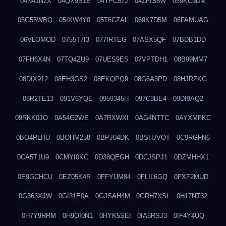
04N4JN2X
04QX9S1E
04YFC57J
04ZFIS6W
059KC9DM
05G55WBQ
05IXW4Y0
05T6CZAL
069K7D5M
06FAMUAG
06VLOMOD
0755T7I3
077IRTEG
07ASX5QF
07BDB1DD
07FH6X4N
07TQ4ZU9
07UES9ES
07VPTDH1
08B99MM7
08DIX912
08EH3GS2
08EKQPQ9
08G6A3PD
08HJRZKG
08R2TE13
091V6YQE
0959345H
097C3BE4
09DI9AQ2
09RKK0JO
0A54G2WE
0A7RXWXI
0AG4NTTC
0AYXMFKC
0BO4RLHU
0BOHM258
0BPJ04DK
0BSHJVOT
0C9RGFN6
0CA5T1U9
0CMYI0KC
0D38QEGH
0DCJSPJ1
0DZMHHX1
0E9GCHCU
0EZ05K4R
0FFYUM84
0FLIL6GQ
0FXF2MUD
0G363XJW
0GI31E0A
0GJSAH4M
0GRH7XSL
0H17NT32
0H7Y9RRM
0H9OI0N1
0HYK5SEI
0IA5RSJ3
0IF4Y4UQ