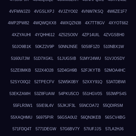
4VFMWJZ0
4VGSLXPJ
4VJZYO02
4VNW7KSQ
4W6ZE1F7
4WP2PW82
4WQWQXX8
4WXQZN38
4X7TT8GV
4XYOT662
4XZYAUHI
4YQHH612
4Z52SO0V
4ZP14UIL
4ZVGSBH0
50JO9B1K
50KZ2V9P
50NNJN5E
50S8F1Z0
510NBX1W
5160U7JM
51D7XGKL
51JUGSIB
51MY24WU
51VJOSDY
51ZE8MKB
522X4O28
52D4GH9B
52FJKYTB
52MOA4HC
52SYO0Q2
52TPECFV
52W5K0BY
52XXY91Q
53ATDBWI
53EKZAMH
53Z8FUAW
54PKU5CO
551HGV0S
553WPS4S
55FLR3W1
55IE9L4V
55JKJF3L
55NCOA72
55QDIRSM
55XAQHMU
56975PIR
56GSA0U2
56QN3KEB
56SCV4BG
571FDQ4T
5771DEGW
57G6BV7Y
57IUFJJS
57LA2HJ6