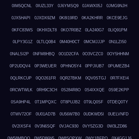
0IM5QCNL
0IUZL33Y
0J6YMSQ9
0JAWX05J
0JMG9NJH
0JX5HAPI
0JXDX9ZM
0K8I19RD
0KA2KHRR
0KCE9EJG
0KFC83WS
0KHXDLT8
0KO7R0BZ
0LA240G7
0LIQ91PM
0LPY3G1Z
0LTLQ0B4
0M40H0CT
0MCMJJJP
0N1LZI50
0NALSI2P
0NFM8HBQ
0O1D2CFA
0O3VCZC0
0OY5HHNM
0P2UDQV4
0P3WEUER
0PHNO5Y4
0PPJIUB7
0PUMEZB4
0QLRKCUP
0QO261FR
0QR27BKM
0QV0STGJ
0R7FXEI4
0RCWTWLK
0RH9C3CH
0S284R8O
0S4IXXQE
0S9E2KPP
0SA9HP4L
0T1MPQXC
0T8PUJB2
0T9LQ0SF
0TDEQ0TY
0TWV72OF
0U01AD7B
0U56W7B0
0UDKWD5I
0UELVNFD
0V2IXSF4
0V3N6SQF
0VJAC930
0VY5ZG3D
0W3LZD86
0W58MBQO
0W5D86N5
0W8SOPXW
0WY1BFPQ
0X4GG1J6