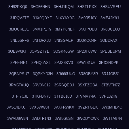
3H92RKQ0
3HG56NHN
3HHJ1KQM
3HSTLPXX
3HSUVSEU
3JRQV2TE
3JX0QDYF
3LXYAX0G
3M0R5J0Y
3ME42K9J
3MOCREJ1
3MX1P1T9
3MYP6NEF
3N0IPODU
3N8UCE6Q
3NE5SFF6
3NH0FX33
3NISGAEP
3O3KQQ4F
3OBDFAXI
3OE9P0KI
3OPSZTYE
3OSK46GW
3P20H0VW
3PEBEUPM
3PFEI4E1
3PHQ0AXL
3PJX8KV3
3PWL81U6
3PX3NDPK
3QBNPSU7
3QPKYD3H
3R660UUO
3R8OBY8R
3RJJOB51
3RM5TAUQ
3RV0N612
3SRBQEDJ
3SXFZOBA
3TBVTN7Z
3TFI7CJL
3TKFBN73
3TTB618D
3TVMVY4A
3VPL82H9
3VS14DKC
3VX5WW8T
3VXFRWKX
3VZRTGEK
3W3MHD4O
3WAD8W9N
3WDTF1N3
3WI8G8SN
3WQDYCWK
3WTTA97N