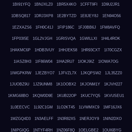
1BI91YFQ
1BNJXLZ0
1BR5X4KO
1CFFT9FI
1D9U2JR1
1DBSQ817
1DRJ3XP8
1E2BYTZD
1E8JEY8J
1EN94O56
1EZXAZS6
1FH0C41J
1FIP186C
1FJ0BB6J
1FM8AVFQ
1FP03I5E
1GL2VJGH
1GRISVQA
1GWILLXI
1H4L4ROK
1HAKMC6P
1HDB3VUY
1HHJEK58
1HR93CXT
1I70CGZX
1IASZ8H3
1IF86W04
1IHA2RU7
1IOKJ9IZ
1IOWA7OG
1IWGPKRW
1JEZBYO7
1JFVZL7X
1JKQPSW2
1JL35ZZ0
1JUOBZ9U
1JZ9UNM8
1K1OOBX2
1KJONM1Y
1KJVH227
1KMG68BO
1KQW0D9E
1KUB22OP
1KUC7YQ5
1KVUSEU1
1L0EECVC
1L92C1GM
1LO2KT45
1LVWMXC9
1MF16JX6
1MZGQ4D3
1N3AELFF
1N3R82X5
1NERJOY9
1NIN2DXO
1NIPGIQG
1NTYF4RH
1NZ06F8Q
1OELGBE2
1OUI6BYG