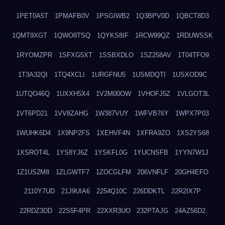
1PET0A5T
1PMAFB0V
1PSGIWB2
1Q3BPV0D
1QBCT8D3
1QMT9XGT
1QWO8TSQ
1QYKS8IF
1RCW99QZ
1RDUWSSK
1RYOMZPR
1SFXG5XT
1SSBXDLO
1SZ258AV
1T04TFO9
1T3A32QI
1TQ4XCLI
1URGFNU5
1USMDQTI
1USXOD9C
1UTQO46Q
1UXXH5X4
1V2M00OW
1VHOFJ5Z
1VLGOT3L
1VT6PD21
1VV8ZAHG
1W387VUY
1WFVB76Y
1WPX7P03
1WUHK6D4
1X9NP2FS
1XEHVF4N
1XFRA9ZO
1XS2YS68
1XSROT4L
1YS8YJ6Z
1YSKFL0G
1YUCNSFB
1YYN7W1J
1Z1US2M8
1ZLGWTF7
1ZOCGLFM
206VNFLF
20GH4EFO
2110Y7UD
21J9UIA6
2254Q10C
226DDKTL
22R2IX7P
22RDZ3DD
22S5F4PR
22XXR3UO
232PTAJG
24AZ56D2