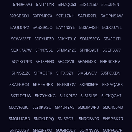
57N9R0VG
57Z141YR
584ZQC53
58G12L5U
595U946N
59BSESDJ
59FRMR7X
59T11ZKH
5AFUR9TL
5AOPNSAW
5AQL07P2
5ASS9KJO
5AY4N3YE
5B3AF4SH
5CDCU7YL
5CWV233T
5DFYUFZ0
5DKYT31C
5DM253CG
5E4JC1TI
5EXK7A7W
5F447S51
5FMM242C
5FNR39CT
5GEF3377
5GYKO7P3
5H18E5N3
5H4C8VII
5HANI4XK
5HER0XEV
5HNS21Z8
5IFXGJFK
5IITXOZY
5IVSLWGV
5J5FOXDN
5KAFKBC4
5KEFVRBK
5KFBILGV
5KP635PE
5KSAQAB8
5KT1DCUW
5KZYHXKG
5L1KPI2V
5L515L3S
5LCKQGH7
5LOVPA8C
5LY0K9GU
5M4U4YA3
5M8JMWFU
5MC4C6M0
5MOLUGED
5NCKLFPQ
5NI5PO7L
5NROBV9R
5NSPSK7R
5NYZ03GV
5NZ2F7XQ
5OGIRQDY
5OIXNVW6
5OPF8A7F