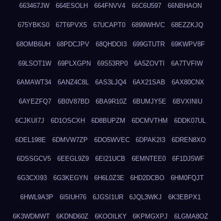
663467JW
664ESOLH
664FNVV4
66C6U597
66NBHAON
675YBKS0
67T6PVX5
67UCAPT0
6899WHVC
68EZZKJQ
68OMB6UH
68PDCJPV
68QHDOI3
699GTUTR
69KWPV8F
69LSOT1W
69PLXGPN
69S53RP0
6A5ZOVTI
6A7TVFIW
6AMAWT34
6ANZ4C8L
6AS3LJQ4
6AX21SAB
6AX80CNX
6AYEZFQ7
6B0V87BD
6BA9R10Z
6BUMJY5E
6BVXINIU
6CJKUI7J
6D1OSCXH
6D8BUPZM
6DCMVTHM
6DDK07UL
6DEL198E
6DMVW7ZP
6DO5WVEC
6DPAK2I3
6DREN8XO
6DSSGCV5
6EEGL9Z9
6EI21UCB
6EMNTEE0
6F1DJ5WF
6G3CXI93
6G3KEGYN
6H6L0Z3E
6HD2DCBO
6HM0FQJT
6HWL9A3P
6I5IUH76
6JGSI1UR
6JQL3WKJ
6K3EBPX1
6K3WDMWT
6KDND60Z
6KOOILKY
6KPMGXPJ
6LGMA8OZ