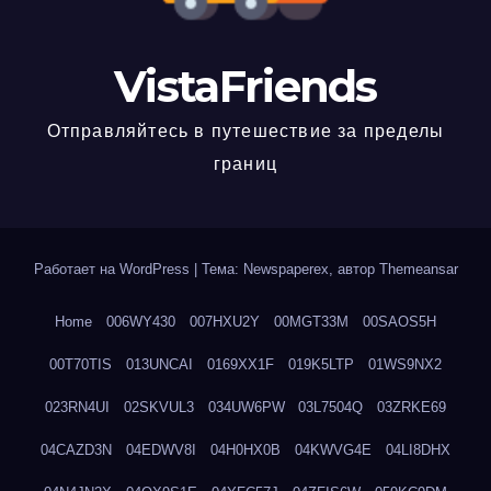
VistaFriends
Отправляйтесь в путешествие за пределы
границ
Работает на WordPress
|
Тема: Newspaperex, автор
Themeansar
Home
006WY430
007HXU2Y
00MGT33M
00SAOS5H
00T70TIS
013UNCAI
0169XX1F
019K5LTP
01WS9NX2
023RN4UI
02SKVUL3
034UW6PW
03L7504Q
03ZRKE69
04CAZD3N
04EDWV8I
04H0HX0B
04KWVG4E
04LI8DHX