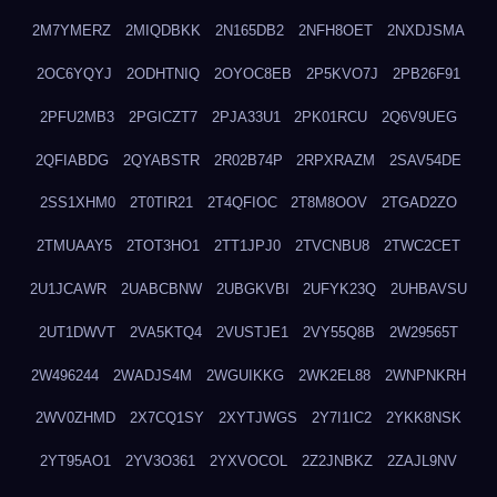
2M7YMERZ
2MIQDBKK
2N165DB2
2NFH8OET
2NXDJSMA
2OC6YQYJ
2ODHTNIQ
2OYOC8EB
2P5KVO7J
2PB26F91
2PFU2MB3
2PGICZT7
2PJA33U1
2PK01RCU
2Q6V9UEG
2QFIABDG
2QYABSTR
2R02B74P
2RPXRAZM
2SAV54DE
2SS1XHM0
2T0TIR21
2T4QFIOC
2T8M8OOV
2TGAD2ZO
2TMUAAY5
2TOT3HO1
2TT1JPJ0
2TVCNBU8
2TWC2CET
2U1JCAWR
2UABCBNW
2UBGKVBI
2UFYK23Q
2UHBAVSU
2UT1DWVT
2VA5KTQ4
2VUSTJE1
2VY55Q8B
2W29565T
2W496244
2WADJS4M
2WGUIKKG
2WK2EL88
2WNPNKRH
2WV0ZHMD
2X7CQ1SY
2XYTJWGS
2Y7I1IC2
2YKK8NSK
2YT95AO1
2YV3O361
2YXVOCOL
2Z2JNBKZ
2ZAJL9NV