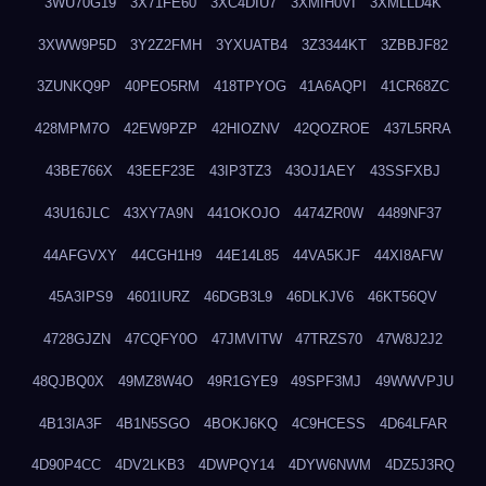
3WU70G19
3X71FE60
3XC4DIU7
3XMIH0VI
3XMLLD4K
3XWW9P5D
3Y2Z2FMH
3YXUATB4
3Z3344KT
3ZBBJF82
3ZUNKQ9P
40PEO5RM
418TPYOG
41A6AQPI
41CR68ZC
428MPM7O
42EW9PZP
42HIOZNV
42QOZROE
437L5RRA
43BE766X
43EEF23E
43IP3TZ3
43OJ1AEY
43SSFXBJ
43U16JLC
43XY7A9N
441OKOJO
4474ZR0W
4489NF37
44AFGVXY
44CGH1H9
44E14L85
44VA5KJF
44XI8AFW
45A3IPS9
4601IURZ
46DGB3L9
46DLKJV6
46KT56QV
4728GJZN
47CQFY0O
47JMVITW
47TRZS70
47W8J2J2
48QJBQ0X
49MZ8W4O
49R1GYE9
49SPF3MJ
49WWVPJU
4B13IA3F
4B1N5SGO
4BOKJ6KQ
4C9HCESS
4D64LFAR
4D90P4CC
4DV2LKB3
4DWPQY14
4DYW6NWM
4DZ5J3RQ