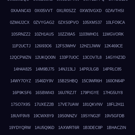
0XAANC43
0XI05VVT
0XLR0SZZ
0XW3VGXD
0ZAVTHSI
0ZM4J2CX
0ZVYGAG2
0ZXS0PVO
105XMS37
10LFO9CA
10SRNZZ2
10ZH1AUS
10ZZI8A5
1103WHO1
11MGVORK
11P2UCTJ
126I93O6
12FS3WHV
12HZ1JWW
12K469CE
12QCPWZN
12UKQO0N
133P7UOC
13COV7L8
14GYHZ3D
14H4A825
14M9BJ75
14NJ13LJ
14PRJLGB
14PRLC85
14WY7OYZ
1546DY9V
15B2SHBQ
15C9WR6H
160ON64P
16P9KSF6
16SBWI43
16U7RZJT
179PIGYE
17HG5UY8
17SO7X9S
17UXEZ2B
17VE7UAW
181QKVNV
18FL2H11
18UVF9V8
19CWX8Y9
19S0NNZV
19SYNG2F
19V5GFDB
19YDYQRW
1AU5Q96D
1AXWRT6R
1B3DEC8P
1BHACZIN