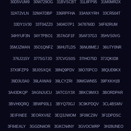
30D5VUM9
30W729OG
31BVSCBT
31L8FP95
31M0MR2X
32AT2VLN
32MATDBP
336RPFHA
33ANXYRH
33CR504T
33DY1V30
33T04ZZ0
3404O7P1
3478760D
34F92RUM
34HYUF3N
34Y7PBO1
357AGF1F
35AF37G3
35HVS0VG
35MJZMAN
35O1QNFZ
36HUTLDS
36NU8MEJ
36U7Y0NR
376J215Y
377SG7JD
37CVGS0S
37IHO75D
37JQKID8
37X9FZP9
38J0SXQX
38NQ9PDV
38O70PCO
38QUD9KX
39D3U3A0
39LAIWA9
39LCYZRI
39MGWN55
39PXKH1B
3A43DKQP
3AGNJUCU
3ATCGY3X
3BKC9MX3
3BORDPAR
3BVH0QRQ
3BWP93L1
3BYQ70GJ
3C9KPDQV
3CL4BSMV
3EIFINEE
3EORXV8Z
3EQ3JWOM
3F09CZ9V
3F1DPDSC
3F84EALY
3GGDN4OR
3GKCN4NY
3GVOCWRP
3H28UNEO