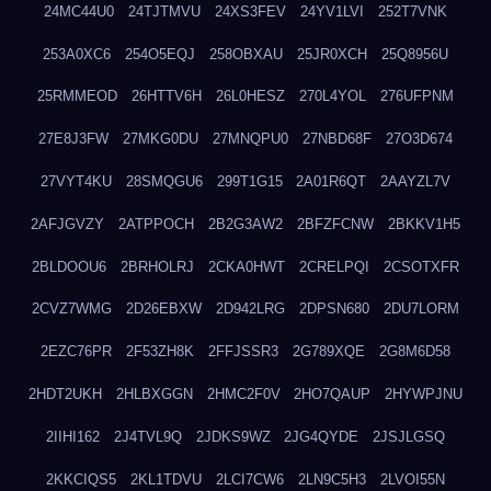
24MC44U0
24TJTMVU
24XS3FEV
24YV1LVI
252T7VNK
253A0XC6
254O5EQJ
258OBXAU
25JR0XCH
25Q8956U
25RMMEOD
26HTTV6H
26L0HESZ
270L4YOL
276UFPNM
27E8J3FW
27MKG0DU
27MNQPU0
27NBD68F
27O3D674
27VYT4KU
28SMQGU6
299T1G15
2A01R6QT
2AAYZL7V
2AFJGVZY
2ATPPOCH
2B2G3AW2
2BFZFCNW
2BKKV1H5
2BLDOOU6
2BRHOLRJ
2CKA0HWT
2CRELPQI
2CSOTXFR
2CVZ7WMG
2D26EBXW
2D942LRG
2DPSN680
2DU7LORM
2EZC76PR
2F53ZH8K
2FFJSSR3
2G789XQE
2G8M6D58
2HDT2UKH
2HLBXGGN
2HMC2F0V
2HO7QAUP
2HYWPJNU
2IIHI162
2J4TVL9Q
2JDKS9WZ
2JG4QYDE
2JSJLGSQ
2KKCIQS5
2KL1TDVU
2LCI7CW6
2LN9C5H3
2LVOI55N