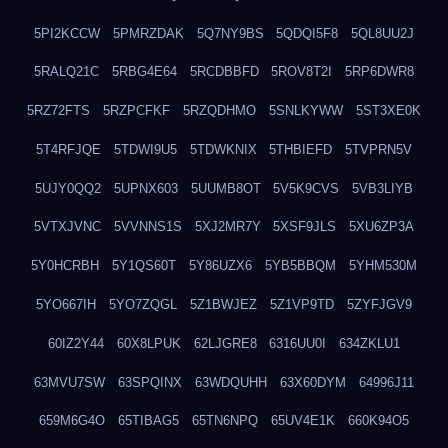
5PI2KCCW
5PMRZDAK
5Q7NY9BS
5QDQI5F8
5QL8UU2J
5RALQ21C
5RBG4E64
5RCDBBFD
5ROV8T2I
5RP6DWR8
5RZ72FTS
5RZPCFKF
5RZQDHMO
5SNLKYWW
5ST3XE0K
5T4RFJQE
5TDWI9U5
5TDWKNIX
5THBIEFD
5TVPRN5V
5UJY0QQ2
5UPNX603
5UUMB8OT
5V5K9CVS
5VB3LIYB
5VTXJVNC
5VVNNS1S
5XJ2MR7Y
5XSF9JLS
5XU6ZP3A
5Y0HCRBH
5Y1QS60T
5Y86UZX6
5YB5BBQM
5YHM530M
5YO667IH
5YO7ZQGL
5Z1BWJEZ
5Z1VP9TD
5ZYFJGV9
60IZ2Y44
60X8LPUK
62LJGRE8
6316UU0I
634ZKLU1
63MVU7SW
63SPQINX
63WDQUHH
63X60DYM
64996J11
659M6G4O
65TIBAG5
65TN6NPQ
65UV4E1K
660K94O5