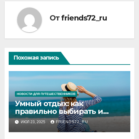
От
friends72_ru
Похожая запись
НОВОСТИ ДЛЯ ПУТЕШЕСТВЕННИКОВ
Умный отдых: как
правильно выбирать и
покупать туры
ИЮЛ 23, 2025
FRIENDS72_RU