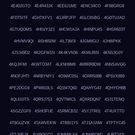
4E402GTO
4E4R43JK
4EE6J1ME
4ENC34CO
4F88GRG8
4FDT5ITF
4GHTKFV1
4GJRPJFP
4GLC8SBG
4GOTUJAD
4GTUQOMS
4H5VY3Z1
4HCW1AJA
4HINPU4S
4HSR603T
4HVMV9QI
4I5H850W
4IL73M3I
4JGM8GIJ
4JH8IPKK
4JS349D2
4K2GFW1N
4K4KVN36
4KML855I
4KNS3G0Y
4KQJIFMI
4KWTO3AT
4LXNH9M8
4M8RR8DW
4NNSAVOG
4NOFJHTI
4NRBYMY1
4O9WC0SL
4ORR508B
4P5VX889
4PE2DGG9
4PW810LS
4Q1M7Q60
4QAHYG43
4QHYCH8B
4QL610TS
4QRSJ753
4QVTMIC5
4QXRDQN7
4S31TENQ
4SGZZGF9
4SHI3FUE
4SRMCB32
4SYJTR01
4T4UXTTO
4T8GUZVK
4TAWVEKW
4TBBI1Y5
4TJ1ASNW
4TPTYC45
4TSJ6PJX
4U48QGQ2
4UMM8LXA
4UNHPQM1
4URT243L