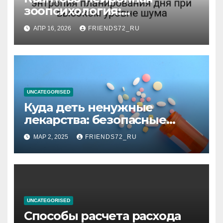
зоопсихология:
информационная энтропия
АПР 16, 2026
FRIENDS72_RU
планирования дня при
высоком уровне шума
UNCATEGORISED
Куда деть ненужные
лекарства: безопасные
способы утилизации
МАР 2, 2025
FRIENDS72_RU
UNCATEGORISED
Способы расчета расхода