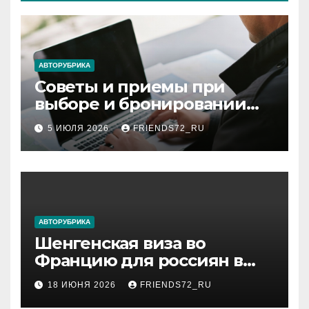
АВТОРУБРИКА
Советы и приемы при
выборе и бронировании
авиабилетов
5 ИЮЛЯ 2026
FRIENDS72_RU
АВТОРУБРИКА
Шенгенская виза во
Францию для россиян в
2026 году: сроки от 3 дней
18 ИЮНЯ 2026
FRIENDS72_RU
и список необходимых