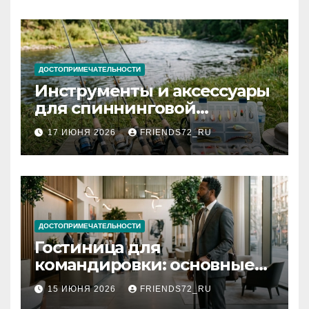
документов
ДОСТОПРИМЕЧАТЕЛЬНОСТИ
Инструменты и аксессуары
для спиннинговой
рыбалки: назначение и
17 ИЮНЯ 2026
FRIENDS72_RU
типы
ДОСТОПРИМЕЧАТЕЛЬНОСТИ
Гостиница для
командировки: основные
критерии выбора
15 ИЮНЯ 2026
FRIENDS72_RU