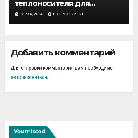
теплоносителя для
системы отопления
НОЯ 4, 2024
FRIENDS72_RU
Добавить комментарий
Для отправки комментария вам необходимо
авторизоваться
.
You missed