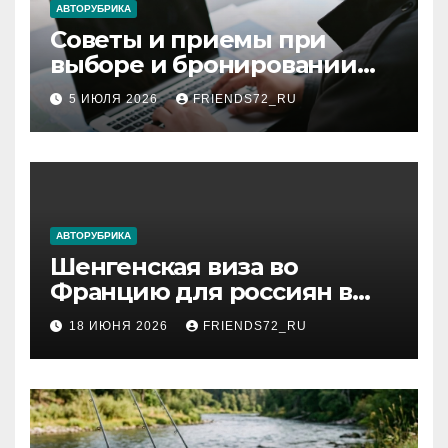
АВТОРУБРИКА
Советы и приемы при
выборе и бронировании
авиабилетов
5 ИЮЛЯ 2026
FRIENDS72_RU
АВТОРУБРИКА
Шенгенская виза во
Францию для россиян в
2026 году: сроки от 3 дней
18 ИЮНЯ 2026
FRIENDS72_RU
и список необходимых
документов