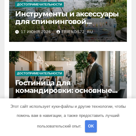
ДОСТОПРИМЕЧАТЕЛЬНОСТИ
Инструменты и аксессуары
для спиннинговой
рыбалки: назначение и
17 ИЮНЯ 2026
FRIENDS72_RU
типы
ДОСТОПРИМЕЧАТЕЛЬНОСТИ
Гостиница для
командировки: основные
критерии выбора
15 ИЮНЯ 2026
FRIENDS72_RU
Этот сайт использует куки-файлы и другие технологии, чтобы
помочь вам в навигации, а также предоставить лучший
пользовательский опыт.
OK