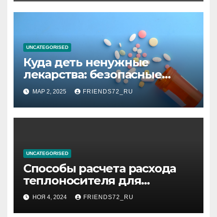
высоком уровне шума
UNCATEGORISED
Куда деть ненужные
лекарства: безопасные
способы утилизации
МАР 2, 2025
FRIENDS72_RU
UNCATEGORISED
Способы расчета расхода
теплоносителя для
системы отопления
НОЯ 4, 2024
FRIENDS72_RU