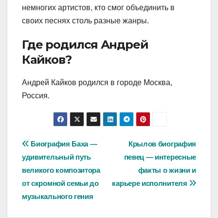
немногих артистов, кто смог объединить в
своих песнях столь разные жанры.
Где родился Андрей
Кайков?
Андрей Кайков родился в городе Москва,
Россия.
Навигация
Биография Баха —
Крылов биография
удивительный путь
певец — интересные
по
великого композитора
факты о жизни и
записям
от скромной семьи до
карьере исполнителя
музыкального гения