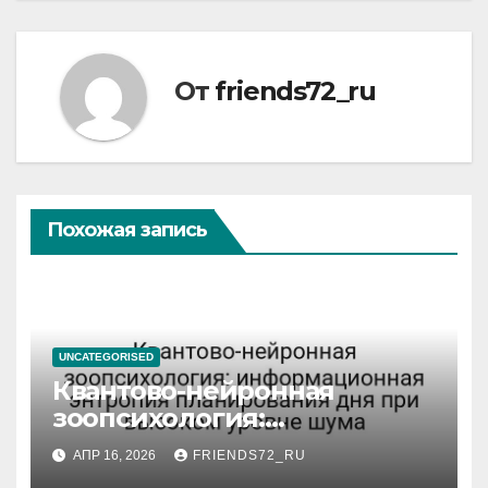
От
friends72_ru
Похожая запись
UNCATEGORISED
Квантово-нейронная
зоопсихология:
информационная энтропия
АПР 16, 2026
FRIENDS72_RU
планирования дня при