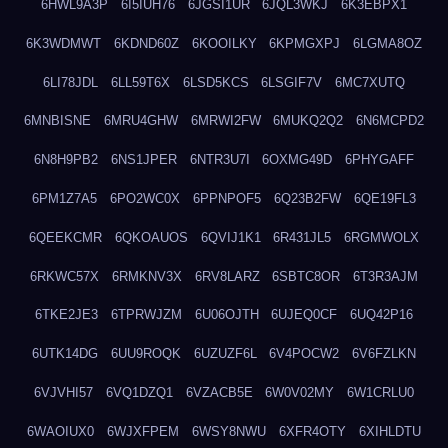
6HWL9A3P
6I5IUH76
6JGSI1UR
6JQL3WKJ
6K3EBPX1
6K3WDMWT
6KDND60Z
6KOOILKY
6KPMGXPJ
6LGMA8OZ
6LI78JDL
6LL59T6X
6LSD5KCS
6LSGIF7V
6MC7XUTQ
6MNBISNE
6MRU4GHW
6MRWI2FW
6MUKQ2Q2
6N6MCPD2
6N8H9PB2
6NS1JPER
6NTR3U7I
6OXMG49D
6PHYGAFF
6PM1Z7A5
6PO2WC0X
6PPNPOF5
6Q23B2FW
6QE19FL3
6QEEKCMR
6QKOAUOS
6QVIJ1K1
6R431JL5
6RGMWOLX
6RKWC57X
6RMKNV3X
6RV8LARZ
6SBTC8OR
6T3R3AJM
6TKE2JE3
6TPRWJZM
6U06OJTH
6UJEQ0CF
6UQ42P16
6UTK14DG
6UU9ROQK
6UZUZF6L
6V4POCW2
6V6FZLKN
6VJVHI57
6VQ1DZQ1
6VZACB5E
6W0V02MY
6W1CRLU0
6WAOIUX0
6WJXFPEM
6WSY8NWU
6XFR4OTY
6XIHLDTU