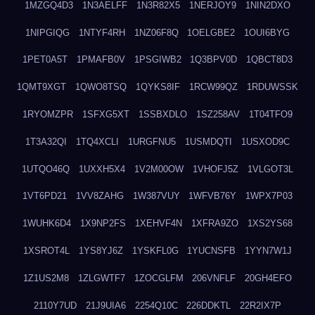
1MZGQ4D3
1N3AELFF
1N3R82X5
1NERJOY9
1NIN2DXO
1NIPGIQG
1NTYF4RH
1NZ06F8Q
1OELGBE2
1OUI6BYG
1PET0A5T
1PMAFB0V
1PSGIWB2
1Q3BPV0D
1QBCT8D3
1QMT9XGT
1QWO8TSQ
1QYKS8IF
1RCW99QZ
1RDUWSSK
1RYOMZPR
1SFXG5XT
1SSBXDLO
1SZ258AV
1T04TFO9
1T3A32QI
1TQ4XCLI
1URGFNU5
1USMDQTI
1USXOD9C
1UTQO46Q
1UXXH5X4
1V2M00OW
1VHOFJ5Z
1VLGOT3L
1VT6PD21
1VV8ZAHG
1W387VUY
1WFVB76Y
1WPX7P03
1WUHK6D4
1X9NP2FS
1XEHVF4N
1XFRA9ZO
1XS2YS68
1XSROT4L
1YS8YJ6Z
1YSKFL0G
1YUCNSFB
1YYN7W1J
1Z1US2M8
1ZLGWTF7
1ZOCGLFM
206VNFLF
20GH4EFO
2110Y7UD
21J9UIA6
2254Q10C
226DDKTL
22R2IX7P