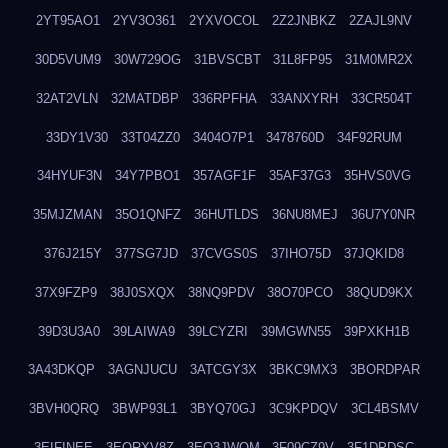
2YT95AO1
2YV3O361
2YXVOCOL
2Z2JNBKZ
2ZAJL9NV
30D5VUM9
30W729OG
31BVSCBT
31L8FP95
31M0MR2X
32AT2VLN
32MATDBP
336RPFHA
33ANXYRH
33CR504T
33DY1V30
33T04ZZ0
3404O7P1
3478760D
34F92RUM
34HYUF3N
34Y7PBO1
357AGF1F
35AF37G3
35HVS0VG
35MJZMAN
35O1QNFZ
36HUTLDS
36NU8MEJ
36U7Y0NR
376J215Y
377SG7JD
37CVGS0S
37IHO75D
37JQKID8
37X9FZP9
38J0SXQX
38NQ9PDV
38O70PCO
38QUD9KX
39D3U3A0
39LAIWA9
39LCYZRI
39MGWN55
39PXKH1B
3A43DKQP
3AGNJUCU
3ATCGY3X
3BKC9MX3
3BORDPAR
3BVH0QRQ
3BWP93L1
3BYQ70GJ
3C9KPDQV
3CL4BSMV
3EIFINEE
3EORXV8Z
3EQ3JWOM
3F09CZ9V
3F1DPDSC