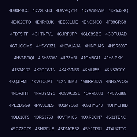
4D90P4CC
4DV2LKB3
4DWPQY14
4DYW6NWM
4DZ5J3RQ
4E402GTO
4E4R43JK
4EE6J1ME
4ENC34CO
4F88GRG8
4FDT5ITF
4GHTKFV1
4GJRPJFP
4GLC8SBG
4GOTUJAD
4GTUQOMS
4H5VY3Z1
4HCW1AJA
4HINPU4S
4HSR603T
4HVMV9QI
4I5H850W
4IL73M3I
4JGM8GIJ
4JH8IPKK
4JS349D2
4K2GFW1N
4K4KVN36
4KML855I
4KNS3G0Y
4KQJIFMI
4KWTO3AT
4LXNH9M8
4M8RR8DW
4NNSAVOG
4NOFJHTI
4NRBYMY1
4O9WC0SL
4ORR508B
4P5VX889
4PE2DGG9
4PW810LS
4Q1M7Q60
4QAHYG43
4QHYCH8B
4QL610TS
4QRSJ753
4QVTMIC5
4QXRDQN7
4S31TENQ
4SGZZGF9
4SHI3FUE
4SRMCB32
4SYJTR01
4T4UXTTO