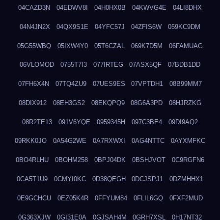
04CAZD3N
04EDWV8I
04H0HX0B
04KWVG4E
04LI8DHX
04N4JN2X
04QX9S1E
04YFC57J
04ZFIS6W
059KC9DM
05G55WBQ
05IXW4Y0
05T6CZAL
069K7D5M
06FAMUAG
06VLOMOD
0755T7I3
077IRTEG
07ASX5QF
07BDB1DD
07FH6X4N
07TQ4ZU9
07UES9ES
07VPTDH1
08B99MM7
08DIX912
08EH3GS2
08EKQPQ9
08G6A3PD
08HJRZKG
08R2TE13
091V6YQE
0959345H
097C3BE4
09DI9AQ2
09RKK0JO
0A54G2WE
0A7RXWXI
0AG4NTTC
0AYXMFKC
0BO4RLHU
0BOHM258
0BPJ04DK
0BSHJVOT
0C9RGFN6
0CA5T1U9
0CMYI0KC
0D38QEGH
0DCJSPJ1
0DZMHHX1
0E9GCHCU
0EZ05K4R
0FFYUM84
0FLIL6GQ
0FXF2MUD
0G363XJW
0GI31E0A
0GJSAH4M
0GRH7XSL
0H17NT32