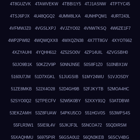
4T8GUZVK
4TAWVEKW
4TBBI1Y5
4TJ1ASNW
4TPTYC45
4TSJ6PJX
4U48QGQ2
4UMM8LXA
4UNHPQM1
4URT243L
4VFMWJZ0
4VGSLXPJ
4VJZYO02
4VNW7KSQ
4W6ZE1F7
4WP2PW82
4WQWQXX8
4WXQZN38
4X7TT8GV
4XYOT662
4XZYAUHI
4YQHH612
4Z52SO0V
4ZP14UIL
4ZVGSBH0
50JO9B1K
50KZ2V9P
50NNJN5E
50S8F1Z0
510NBX1W
5160U7JM
51D7XGKL
51JUGSIB
51MY24WU
51VJOSDY
51ZE8MKB
522X4O28
52D4GH9B
52FJKYTB
52MOA4HC
52SYO0Q2
52TPECFV
52W5K0BY
52XXY91Q
53ATDBWI
53EKZAMH
53Z8FUAW
54PKU5CO
551HGV0S
553WPS4S
55FLR3W1
55IE9L4V
55JKJF3L
55NCOA72
55QDIRSM
55XAQHMU
56975PIR
56GSA0U2
56QN3KEB
56SCV4BG