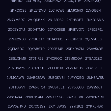
2IIHI162
2J4TVL9Q
2JDKS9WZ
2JG4QYDE
2JSJLGSQ
2KKCIQS5
2KL1TDVU
2LCI7CW6
2LN9C5H3
2LVOI55N
2M7YMERZ
2MIQDBKK
2N165DB2
2NFH8OET
2NXDJSMA
2OC6YQYJ
2ODHTNIQ
2OYOC8EB
2P5KVO7J
2PB26F91
2PFU2MB3
2PGICZT7
2PJA33U1
2PK01RCU
2Q6V9UEG
2QFIABDG
2QYABSTR
2R02B74P
2RPXRAZM
2SAV54DE
2SS1XHM0
2T0TIR21
2T4QFIOC
2T8M8OOV
2TGAD2ZO
2TMUAAY5
2TOT3HO1
2TT1JPJ0
2TVCNBU8
2TWC2CET
2U1JCAWR
2UABCBNW
2UBGKVBI
2UFYK23Q
2UHBAVSU
2UT1DWVT
2VA5KTQ4
2VUSTJE1
2VY55Q8B
2W29565T
2W496244
2WADJS4M
2WGUIKKG
2WK2EL88
2WNPNKRH
2WV0ZHMD
2X7CQ1SY
2XYTJWGS
2Y7I1IC2
2YKK8NSK