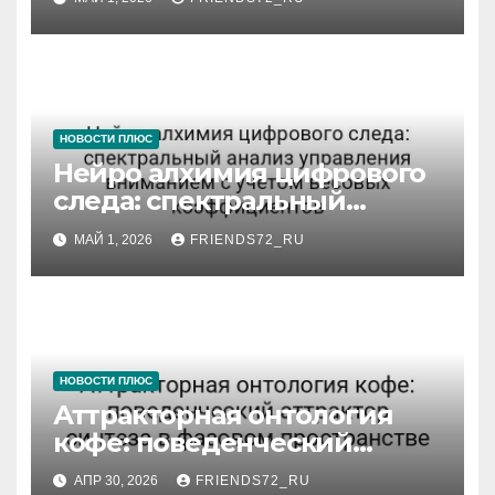
НОВОСТИ ПЛЮС
Нейро алхимия цифрового
следа: спектральный
анализ управления
МАЙ 1, 2026
FRIENDS72_RU
вниманием с учётом
весовых коэффициентов
НОВОСТИ ПЛЮС
Аттракторная онтология
кофе: поведенческий
аттрактор синтеза в
АПР 30, 2026
FRIENDS72_RU