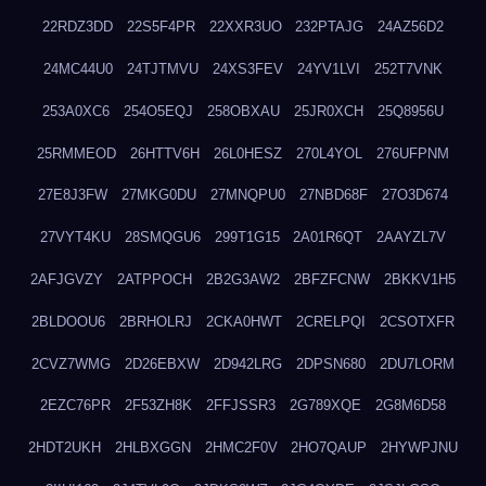
22RDZ3DD
22S5F4PR
22XXR3UO
232PTAJG
24AZ56D2
24MC44U0
24TJTMVU
24XS3FEV
24YV1LVI
252T7VNK
253A0XC6
254O5EQJ
258OBXAU
25JR0XCH
25Q8956U
25RMMEOD
26HTTV6H
26L0HESZ
270L4YOL
276UFPNM
27E8J3FW
27MKG0DU
27MNQPU0
27NBD68F
27O3D674
27VYT4KU
28SMQGU6
299T1G15
2A01R6QT
2AAYZL7V
2AFJGVZY
2ATPPOCH
2B2G3AW2
2BFZFCNW
2BKKV1H5
2BLDOOU6
2BRHOLRJ
2CKA0HWT
2CRELPQI
2CSOTXFR
2CVZ7WMG
2D26EBXW
2D942LRG
2DPSN680
2DU7LORM
2EZC76PR
2F53ZH8K
2FFJSSR3
2G789XQE
2G8M6D58
2HDT2UKH
2HLBXGGN
2HMC2F0V
2HO7QAUP
2HYWPJNU