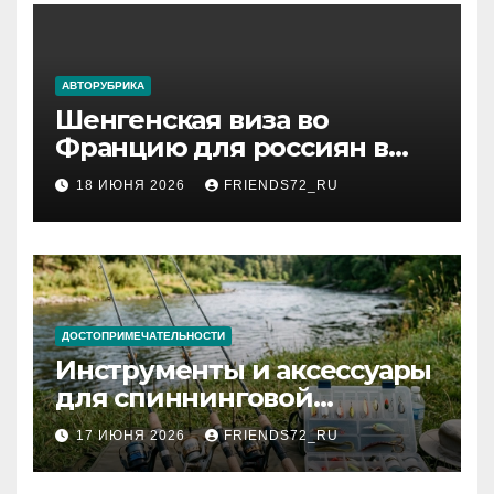
АВТОРУБРИКА
Шенгенская виза во
Францию для россиян в
2026 году: сроки от 3 дней
18 ИЮНЯ 2026
FRIENDS72_RU
и список необходимых
документов
ДОСТОПРИМЕЧАТЕЛЬНОСТИ
Инструменты и аксессуары
для спиннинговой
рыбалки: назначение и
17 ИЮНЯ 2026
FRIENDS72_RU
типы