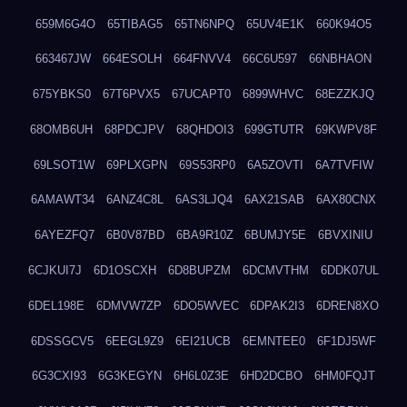
659M6G4O
65TIBAG5
65TN6NPQ
65UV4E1K
660K94O5
663467JW
664ESOLH
664FNVV4
66C6U597
66NBHAON
675YBKS0
67T6PVX5
67UCAPT0
6899WHVC
68EZZKJQ
68OMB6UH
68PDCJPV
68QHDOI3
699GTUTR
69KWPV8F
69LSOT1W
69PLXGPN
69S53RP0
6A5ZOVTI
6A7TVFIW
6AMAWT34
6ANZ4C8L
6AS3LJQ4
6AX21SAB
6AX80CNX
6AYEZFQ7
6B0V87BD
6BA9R10Z
6BUMJY5E
6BVXINIU
6CJKUI7J
6D1OSCXH
6D8BUPZM
6DCMVTHM
6DDK07UL
6DEL198E
6DMVW7ZP
6DO5WVEC
6DPAK2I3
6DREN8XO
6DSSGCV5
6EEGL9Z9
6EI21UCB
6EMNTEE0
6F1DJ5WF
6G3CXI93
6G3KEGYN
6H6L0Z3E
6HD2DCBO
6HM0FQJT