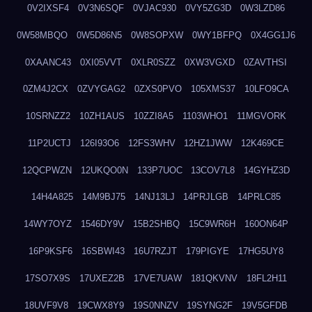
0V2IXSF4
0V3N6SQF
0VJAC930
0VY5ZG3D
0W3LZD86
0W58MBQO
0W5D86N5
0W8SOPXW
0WY1BFPQ
0X4GG1J6
0XAANC43
0XI05VVT
0XLR0SZZ
0XW3VGXD
0ZAVTHSI
0ZM4J2CX
0ZVYGAG2
0ZXS0PVO
105XMS37
10LFO9CA
10SRNZZ2
10ZH1AUS
10ZZI8A5
1103WHO1
11MGVORK
11P2UCTJ
126I93O6
12FS3WHV
12HZ1JWW
12K469CE
12QCPWZN
12UKQO0N
133P7UOC
13COV7L8
14GYHZ3D
14H4A825
14M9BJ75
14NJ13LJ
14PRJLGB
14PRLC85
14WY7OYZ
1546DY9V
15B2SHBQ
15C9WR6H
160ON64P
16P9KSF6
16SBWI43
16U7RZJT
179PIGYE
17HG5UY8
17SO7X9S
17UXEZ2B
17VE7UAW
181QKVNV
18FL2H11
18UVF9V8
19CWX8Y9
19S0NNZV
19SYNG2F
19V5GFDB