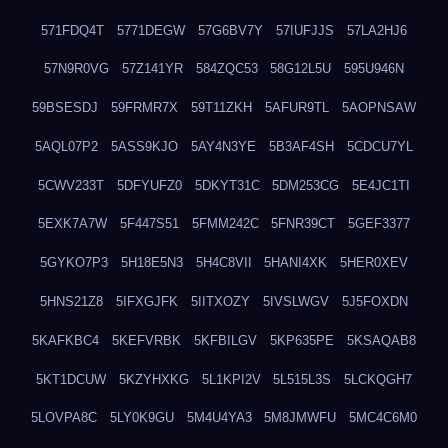
571FDQ4T
5771DEGW
57G6BV7Y
57IUFJJS
57LA2HJ6
57N9R0VG
57Z141YR
584ZQC53
58G12L5U
595U946N
59BSESDJ
59FRMR7X
59T11ZKH
5AFUR9TL
5AOPNSAW
5AQL07P2
5ASS9KJO
5AY4N3YE
5B3AF4SH
5CDCU7YL
5CWV233T
5DFYUFZ0
5DKYT31C
5DM253CG
5E4JC1TI
5EXK7A7W
5F447S51
5FMM242C
5FNR39CT
5GEF3377
5GYKO7P3
5H18E5N3
5H4C8VII
5HANI4XK
5HER0XEV
5HNS21Z8
5IFXGJFK
5IITXOZY
5IVSLWGV
5J5FOXDN
5KAFKBC4
5KEFVRBK
5KFBILGV
5KP635PE
5KSAQAB8
5KT1DCUW
5KZYHXKG
5L1KPI2V
5L515L3S
5LCKQGH7
5LOVPA8C
5LY0K9GU
5M4U4YA3
5M8JMWFU
5MC4C6M0