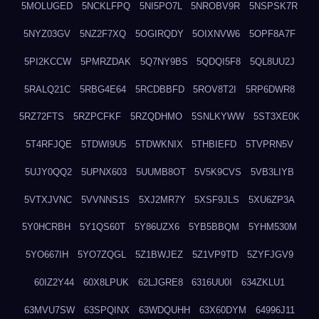
5MOLUGED
5NCKLFPQ
5NI5PO7L
5NROBV9R
5NSPSK7R
5NYZ03GV
5NZ2F7XQ
5OGIRQDY
5OIXNVW6
5OPF8A7F
5PI2KCCW
5PMRZDAK
5Q7NY9BS
5QDQI5F8
5QL8UU2J
5RALQ21C
5RBG4E64
5RCDBBFD
5ROV8T2I
5RP6DWR8
5RZ72FTS
5RZPCFKF
5RZQDHMO
5SNLKYWW
5ST3XE0K
5T4RFJQE
5TDWI9U5
5TDWKNIX
5THBIEFD
5TVPRN5V
5UJY0QQ2
5UPNX603
5UUMB8OT
5V5K9CVS
5VB3LIYB
5VTXJVNC
5VVNNS1S
5XJ2MR7Y
5XSF9JLS
5XU6ZP3A
5Y0HCRBH
5Y1QS60T
5Y86UZX6
5YB5BBQM
5YHM530M
5YO667IH
5YO7ZQGL
5Z1BWJEZ
5Z1VP9TD
5ZYFJGV9
60IZ2Y44
60X8LPUK
62LJGRE8
6316UU0I
634ZKLU1
63MVU7SW
63SPQINX
63WDQUHH
63X60DYM
64996J11