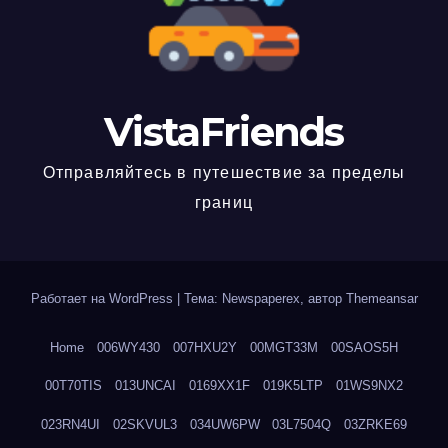
VistaFriends
Отправляйтесь в путешествие за пределы
границ
Работает на WordPress
|
Тема: Newspaperex, автор
Themeansar
Home
006WY430
007HXU2Y
00MGT33M
00SAOS5H
00T70TIS
013UNCAI
0169XX1F
019K5LTP
01WS9NX2
023RN4UI
02SKVUL3
034UW6PW
03L7504Q
03ZRKE69