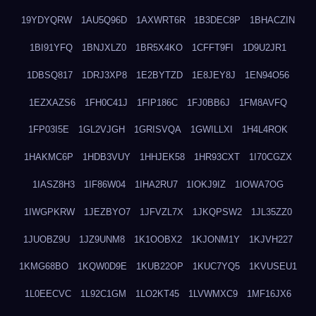
19YDYQRW
1AU5Q96D
1AXWRT6R
1B3DEC8P
1BHACZIN
1BI91YFQ
1BNJXLZ0
1BR5X4KO
1CFFT9FI
1D9U2JR1
1DBSQ817
1DRJ3XP8
1E2BYTZD
1E8JEY8J
1EN94O56
1EZXAZS6
1FH0C41J
1FIP186C
1FJ0BB6J
1FM8AVFQ
1FP03I5E
1GL2VJGH
1GRISVQA
1GWILLXI
1H4L4ROK
1HAKMC6P
1HDB3VUY
1HHJEK58
1HR93CXT
1I70CGZX
1IASZ8H3
1IF86W04
1IHA2RU7
1IOKJ9IZ
1IOWA7OG
1IWGPKRW
1JEZBYO7
1JFVZL7X
1JKQPSW2
1JL35ZZ0
1JUOBZ9U
1JZ9UNM8
1K1OOBX2
1KJONM1Y
1KJVH227
1KMG68BO
1KQW0D9E
1KUB22OP
1KUC7YQ5
1KVUSEU1
1L0EECVC
1L92C1GM
1LO2KT45
1LVWMXC9
1MF16JX6