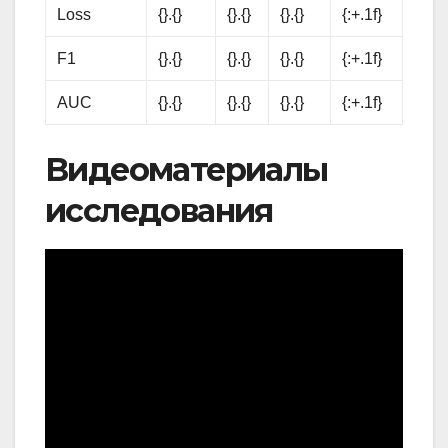
Loss
{}.{}
{}.{}
{}.{}
{:+.1f}
F1
{}.{}
{}.{}
{}.{}
{:+.1f}
AUC
{}.{}
{}.{}
{}.{}
{:+.1f}
Видеоматериалы
исследования