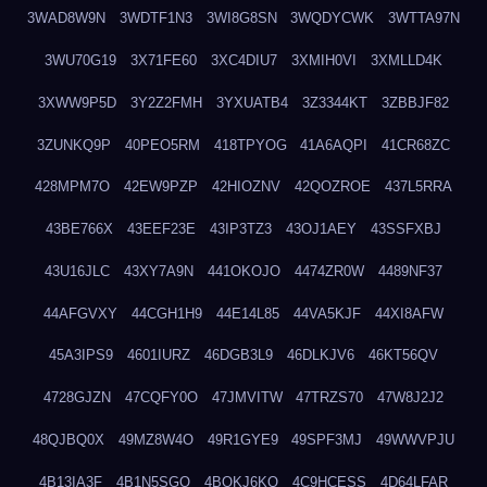
3WAD8W9N
3WDTF1N3
3WI8G8SN
3WQDYCWK
3WTTA97N
3WU70G19
3X71FE60
3XC4DIU7
3XMIH0VI
3XMLLD4K
3XWW9P5D
3Y2Z2FMH
3YXUATB4
3Z3344KT
3ZBBJF82
3ZUNKQ9P
40PEO5RM
418TPYOG
41A6AQPI
41CR68ZC
428MPM7O
42EW9PZP
42HIOZNV
42QOZROE
437L5RRA
43BE766X
43EEF23E
43IP3TZ3
43OJ1AEY
43SSFXBJ
43U16JLC
43XY7A9N
441OKOJO
4474ZR0W
4489NF37
44AFGVXY
44CGH1H9
44E14L85
44VA5KJF
44XI8AFW
45A3IPS9
4601IURZ
46DGB3L9
46DLKJV6
46KT56QV
4728GJZN
47CQFY0O
47JMVITW
47TRZS70
47W8J2J2
48QJBQ0X
49MZ8W4O
49R1GYE9
49SPF3MJ
49WWVPJU
4B13IA3F
4B1N5SGO
4BOKJ6KQ
4C9HCESS
4D64LFAR