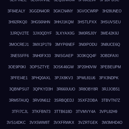
3F84EALY
3GGDN4OR
3GKCN4NY
3GVOCWRP
3H28UNEO
3H92RKQ0
3HG56NHN
3HHJ1KQM
3HSTLPXX
3HSUVSEU
3JRQV2TE
3JX0QDYF
3LXYAX0G
3M0R5J0Y
3ME42K9J
3MOCREJ1
3MX1P1T9
3MYP6NEF
3N0IPODU
3N8UCE6Q
3NE5SFF6
3NH0FX33
3NISGAEP
3O3KQQ4F
3OBDFAXI
3OE9P0KI
3OPSZTYE
3OSK46GW
3P20H0VW
3PEBEUPM
3PFEI4E1
3PHQ0AXL
3PJX8KV3
3PWL81U6
3PX3NDPK
3QBNPSU7
3QPKYD3H
3R660UUO
3R8OBY8R
3RJJOB51
3RM5TAUQ
3RV0N612
3SRBQEDJ
3SXFZOBA
3TBVTN7Z
3TFI7CJL
3TKFBN73
3TTB618D
3TVMVY4A
3VPL82H9
3VS14DKC
3VX5WW8T
3VXFRWKX
3VZRTGEK
3W3MHD4O