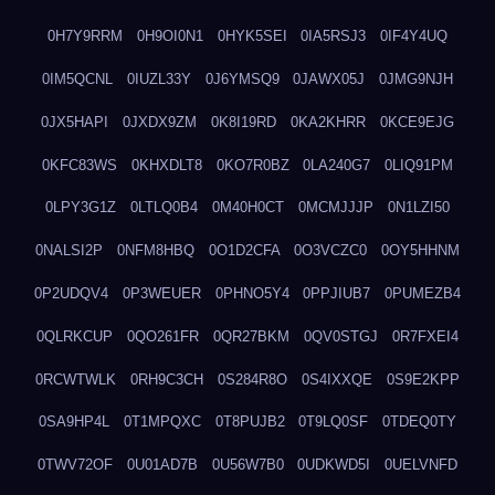
0H7Y9RRM
0H9OI0N1
0HYK5SEI
0IA5RSJ3
0IF4Y4UQ
0IM5QCNL
0IUZL33Y
0J6YMSQ9
0JAWX05J
0JMG9NJH
0JX5HAPI
0JXDX9ZM
0K8I19RD
0KA2KHRR
0KCE9EJG
0KFC83WS
0KHXDLT8
0KO7R0BZ
0LA240G7
0LIQ91PM
0LPY3G1Z
0LTLQ0B4
0M40H0CT
0MCMJJJP
0N1LZI50
0NALSI2P
0NFM8HBQ
0O1D2CFA
0O3VCZC0
0OY5HHNM
0P2UDQV4
0P3WEUER
0PHNO5Y4
0PPJIUB7
0PUMEZB4
0QLRKCUP
0QO261FR
0QR27BKM
0QV0STGJ
0R7FXEI4
0RCWTWLK
0RH9C3CH
0S284R8O
0S4IXXQE
0S9E2KPP
0SA9HP4L
0T1MPQXC
0T8PUJB2
0T9LQ0SF
0TDEQ0TY
0TWV72OF
0U01AD7B
0U56W7B0
0UDKWD5I
0UELVNFD