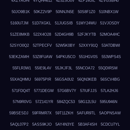
4XZYAUHI
4YQHH612
4Z52SO0V
4ZP14UIL
4ZVGSBH0
50JO9B1K
50KZ2V9P
50NNJN5E
50S8F1Z0
510NBX1W
5160U7JM
51D7XGKL
51JUGSIB
51MY24WU
51VJOSDY
51ZE8MKB
522X4O28
52D4GH9B
52FJKYTB
52MOA4HC
52SYO0Q2
52TPECFV
52W5K0BY
52XXY91Q
53ATDBWI
53EKZAMH
53Z8FUAW
54PKU5CO
551HGV0S
553WPS4S
55FLR3W1
55IE9L4V
55JKJF3L
55NCOA72
55QDIRSM
55XAQHMU
56975PIR
56GSA0U2
56QN3KEB
56SCV4BG
571FDQ4T
5771DEGW
57G6BV7Y
57IUFJJS
57LA2HJ6
57N9R0VG
57Z141YR
584ZQC53
58G12L5U
595U946N
59BSESDJ
59FRMR7X
59T11ZKH
5AFUR9TL
5AOPNSAW
5AQL07P2
5ASS9KJO
5AY4N3YE
5B3AF4SH
5CDCU7YL