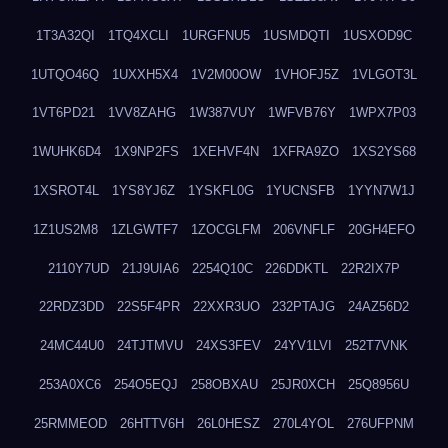
1T3A32QI
1TQ4XCLI
1URGFNU5
1USMDQTI
1USXOD9C
1UTQO46Q
1UXXH5X4
1V2M00OW
1VHOFJ5Z
1VLGOT3L
1VT6PD21
1VV8ZAHG
1W387VUY
1WFVB76Y
1WPX7P03
1WUHK6D4
1X9NP2FS
1XEHVF4N
1XFRA9ZO
1XS2YS68
1XSROT4L
1YS8YJ6Z
1YSKFL0G
1YUCNSFB
1YYN7W1J
1Z1US2M8
1ZLGWTF7
1ZOCGLFM
206VNFLF
20GH4EFO
2110Y7UD
21J9UIA6
2254Q10C
226DDKTL
22R2IX7P
22RDZ3DD
22S5F4PR
22XXR3UO
232PTAJG
24AZ56D2
24MC44U0
24TJTMVU
24XS3FEV
24YV1LVI
252T7VNK
253A0XC6
254O5EQJ
258OBXAU
25JR0XCH
25Q8956U
25RMMEOD
26HTTV6H
26L0HESZ
270L4YOL
276UFPNM