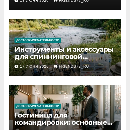
18 ИЮНЯ 2026
FRIENDS72_RU
и список необходимых
документов
ДОСТОПРИМЕЧАТЕЛЬНОСТИ
Инструменты и аксессуары
для спиннинговой
рыбалки: назначение и
17 ИЮНЯ 2026
FRIENDS72_RU
типы
ДОСТОПРИМЕЧАТЕЛЬНОСТИ
Гостиница для
командировки: основные
критерии выбора