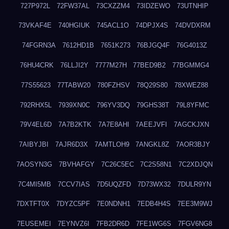
727P972L
72FW37AL
73CXZZM4
73IDZEWO
73UTNHIP
73VKAF4E
740HGIUK
745ACL1O
74DPJX4S
74DVDXRM
74FGRN3A
7612HD1B
7651K273
76BJGQ4F
76G4013Z
76HU4CRK
76LLJI2Y
7777M27H
77BED9B2
77BGMMG4
77S55623
77TABW20
780FZHSV
78Q29S80
78XWEZ88
792RHX5L
7939XN0C
796YV3DQ
79GHS38T
79L8YFMC
79V4EL6D
7A7B2KTK
7A7E8AHI
7AEEJVFI
7AGCKJXN
7AIBYJBI
7AJR6D3X
7AMTLOH9
7ANGKL8Z
7AOR3BJY
7AOSYN3G
7BVHAFGY
7C26C5EC
7C2S58N1
7C2XDJQN
7C4MI5MB
7CCV7IAS
7D5UQZFD
7D73WX32
7DULR9YN
7DXTFT0X
7DYZC5PF
7E0NDNH1
7EDB4H4S
7EE3M9WJ
7EUSEMEI
7EYNVZ6I
7FB2DR6D
7FE1WG6S
7FGV6NG8