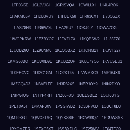
1FP03I5E
1GL2VJGH
1GRISVQA
1GWILLXI
1H4L4ROK
1HAKMC6P
1HDB3VUY
1HHJEK58
1HR93CXT
1I70CGZX
1IASZ8H3
1IF86W04
1IHA2RU7
1IOKJ9IZ
1IOWA7OG
1IWGPKRW
1JEZBYO7
1JFVZL7X
1JKQPSW2
1JL35ZZ0
1JUOBZ9U
1JZ9UNM8
1K1OOBX2
1KJONM1Y
1KJVH227
1KMG68BO
1KQW0D9E
1KUB22OP
1KUC7YQ5
1KVUSEU1
1L0EECVC
1L92C1GM
1LO2KT45
1LVWMXC9
1MF16JX6
1MZGQ4D3
1N3AELFF
1N3R82X5
1NERJOY9
1NIN2DXO
1NIPGIQG
1NTYF4RH
1NZ06F8Q
1OELGBE2
1OUI6BYG
1PET0A5T
1PMAFB0V
1PSGIWB2
1Q3BPV0D
1QBCT8D3
1QMT9XGT
1QWO8TSQ
1QYKS8IF
1RCW99QZ
1RDUWSSK
1RYOMZPR
1SFXG5XT
1SSBXDLO
1SZ258AV
1T04TFO9