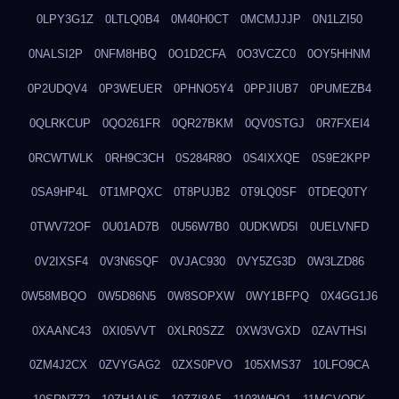
0LPY3G1Z
0LTLQ0B4
0M40H0CT
0MCMJJJP
0N1LZI50
0NALSI2P
0NFM8HBQ
0O1D2CFA
0O3VCZC0
0OY5HHNM
0P2UDQV4
0P3WEUER
0PHNO5Y4
0PPJIUB7
0PUMEZB4
0QLRKCUP
0QO261FR
0QR27BKM
0QV0STGJ
0R7FXEI4
0RCWTWLK
0RH9C3CH
0S284R8O
0S4IXXQE
0S9E2KPP
0SA9HP4L
0T1MPQXC
0T8PUJB2
0T9LQ0SF
0TDEQ0TY
0TWV72OF
0U01AD7B
0U56W7B0
0UDKWD5I
0UELVNFD
0V2IXSF4
0V3N6SQF
0VJAC930
0VY5ZG3D
0W3LZD86
0W58MBQO
0W5D86N5
0W8SOPXW
0WY1BFPQ
0X4GG1J6
0XAANC43
0XI05VVT
0XLR0SZZ
0XW3VGXD
0ZAVTHSI
0ZM4J2CX
0ZVYGAG2
0ZXS0PVO
105XMS37
10LFO9CA