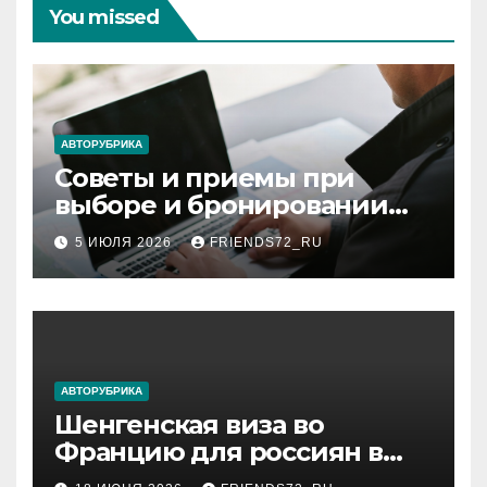
You missed
АВТОРУБРИКА
Советы и приемы при
выборе и бронировании
авиабилетов
5 ИЮЛЯ 2026
FRIENDS72_RU
АВТОРУБРИКА
Шенгенская виза во
Францию для россиян в
2026 году: сроки от 3 дней