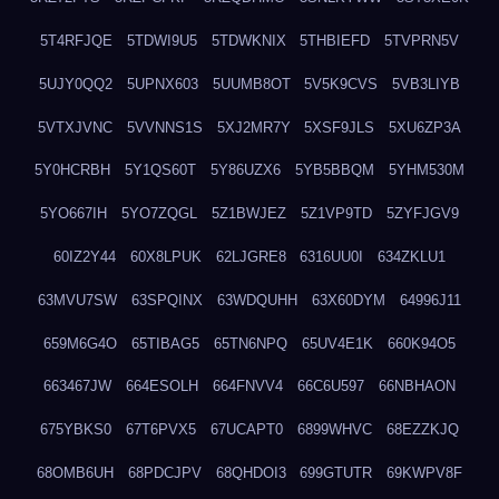
5T4RFJQE
5TDWI9U5
5TDWKNIX
5THBIEFD
5TVPRN5V
5UJY0QQ2
5UPNX603
5UUMB8OT
5V5K9CVS
5VB3LIYB
5VTXJVNC
5VVNNS1S
5XJ2MR7Y
5XSF9JLS
5XU6ZP3A
5Y0HCRBH
5Y1QS60T
5Y86UZX6
5YB5BBQM
5YHM530M
5YO667IH
5YO7ZQGL
5Z1BWJEZ
5Z1VP9TD
5ZYFJGV9
60IZ2Y44
60X8LPUK
62LJGRE8
6316UU0I
634ZKLU1
63MVU7SW
63SPQINX
63WDQUHH
63X60DYM
64996J11
659M6G4O
65TIBAG5
65TN6NPQ
65UV4E1K
660K94O5
663467JW
664ESOLH
664FNVV4
66C6U597
66NBHAON
675YBKS0
67T6PVX5
67UCAPT0
6899WHVC
68EZZKJQ
68OMB6UH
68PDCJPV
68QHDOI3
699GTUTR
69KWPV8F