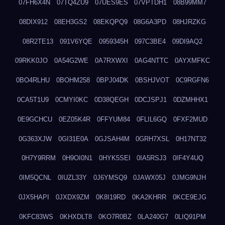
07FH6X4N
07TQ4ZU9
07UES9ES
07VPTDH1
08B99MM7
08DIX912
08EH3GS2
08EKQPQ9
08G6A3PD
08HJRZKG
08R2TE13
091V6YQE
0959345H
097C3BE4
09DI9AQ2
09RKK0JO
0A54G2WE
0A7RXWXI
0AG4NTTC
0AYXMFKC
0BO4RLHU
0BOHM258
0BPJ04DK
0BSHJVOT
0C9RGFN6
0CA5T1U9
0CMYI0KC
0D38QEGH
0DCJSPJ1
0DZMHHX1
0E9GCHCU
0EZ05K4R
0FFYUM84
0FLIL6GQ
0FXF2MUD
0G363XJW
0GI31E0A
0GJSAH4M
0GRH7XSL
0H17NT32
0H7Y9RRM
0H9OI0N1
0HYK5SEI
0IA5RSJ3
0IF4Y4UQ
0IM5QCNL
0IUZL33Y
0J6YMSQ9
0JAWX05J
0JMG9NJH
0JX5HAPI
0JXDX9ZM
0K8I19RD
0KA2KHRR
0KCE9EJG
0KFC83WS
0KHXDLT8
0KO7R0BZ
0LA240G7
0LIQ91PM