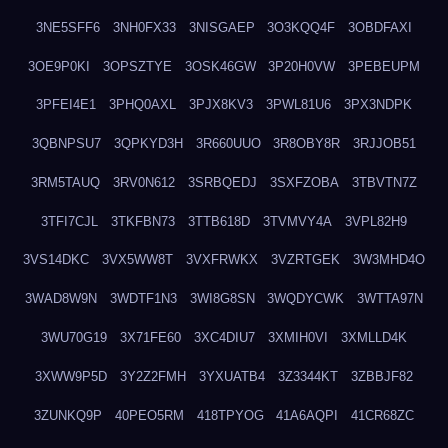
3NE5SFF6
3NH0FX33
3NISGAEP
3O3KQQ4F
3OBDFAXI
3OE9P0KI
3OPSZTYE
3OSK46GW
3P20H0VW
3PEBEUPM
3PFEI4E1
3PHQ0AXL
3PJX8KV3
3PWL81U6
3PX3NDPK
3QBNPSU7
3QPKYD3H
3R660UUO
3R8OBY8R
3RJJOB51
3RM5TAUQ
3RV0N612
3SRBQEDJ
3SXFZOBA
3TBVTN7Z
3TFI7CJL
3TKFBN73
3TTB618D
3TVMVY4A
3VPL82H9
3VS14DKC
3VX5WW8T
3VXFRWKX
3VZRTGEK
3W3MHD4O
3WAD8W9N
3WDTF1N3
3WI8G8SN
3WQDYCWK
3WTTA97N
3WU70G19
3X71FE60
3XC4DIU7
3XMIH0VI
3XMLLD4K
3XWW9P5D
3Y2Z2FMH
3YXUATB4
3Z3344KT
3ZBBJF82
3ZUNKQ9P
40PEO5RM
418TPYOG
41A6AQPI
41CR68ZC