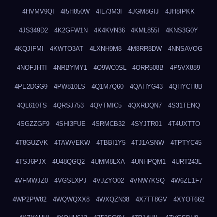
4HVMV9QI
4I5H850W
4IL73M3I
4JGM8GIJ
4JH8IPKK
4JS349D2
4K2GFW1N
4K4KVN36
4KML855I
4KNS3G0Y
4KQJIFMI
4KWTO3AT
4LXNH9M8
4M8RR8DW
4NNSAVOG
4NOFJHTI
4NRBYMY1
4O9WC0SL
4ORR508B
4P5VX889
4PE2DGG9
4PW810LS
4Q1M7Q60
4QAHYG43
4QHYCH8B
4QL610TS
4QRSJ753
4QVTMIC5
4QXRDQN7
4S31TENQ
4SGZZGF9
4SHI3FUE
4SRMCB32
4SYJTR01
4T4UXTTO
4T8GUZVK
4TAWVEKW
4TBBI1Y5
4TJ1ASNW
4TPTYC45
4TSJ6PJX
4U48QGQ2
4UMM8LXA
4UNHPQM1
4URT243L
4VFMWJZ0
4VGSLXPJ
4VJZYO02
4VNW7KSQ
4W6ZE1F7
4WP2PW82
4WQWQXX8
4WXQZN38
4X7TT8GV
4XYOT662