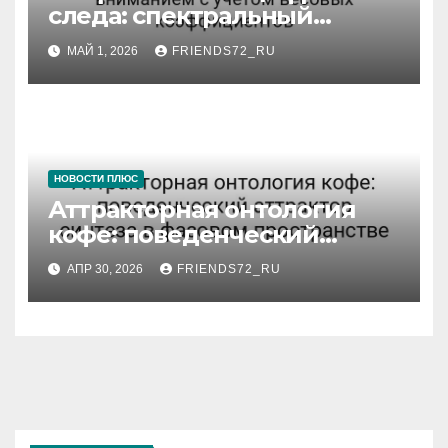
следа: спектральный
анализ управления
МАЙ 1, 2026
FRIENDS72_RU
вниманием с учётом
весовых коэффициентов
НОВОСТИ ПЛЮС
Аттракторная онтология
кофе: поведенческий
аттрактор синтеза в
АПР 30, 2026
FRIENDS72_RU
фазовом пространстве