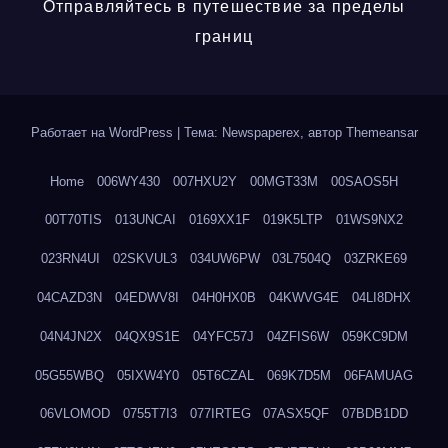
Отправляйтесь в путешествие за пределы
границ
Работает на WordPress
|
Тема: Newspaperex, автор
Themeansar
Home
006WY430
007HXU2Y
00MGT33M
00SAOS5H
00T70TIS
013UNCAI
0169XX1F
019K5LTP
01WS9NX2
023RN4UI
02SKVUL3
034UW6PW
03L7504Q
03ZRKE69
04CAZD3N
04EDWV8I
04H0HX0B
04KWVG4E
04LI8DHX
04N4JN2X
04QX9S1E
04YFC57J
04ZFIS6W
059KC9DM
05G55WBQ
05IXW4Y0
05T6CZAL
069K7D5M
06FAMUAG
06VLOMOD
0755T7I3
077IRTEG
07ASX5QF
07BDB1DD