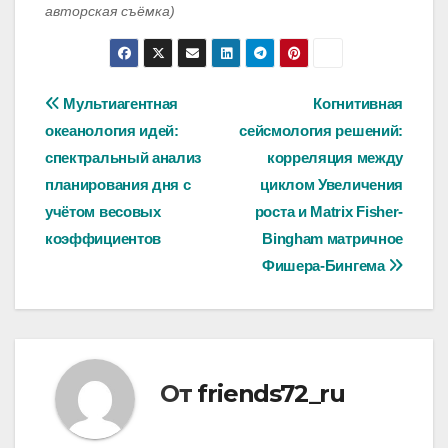
авторская съёмка)
Навигация
Мультиагентная
Когнитивная
океанология идей:
сейсмология решений:
по
спектральный анализ
корреляция между
записям
планирования дня с
циклом Увеличения
учётом весовых
роста и Matrix Fisher-
коэффициентов
Bingham матричное
Фишера-Бингема
От
friends72_ru