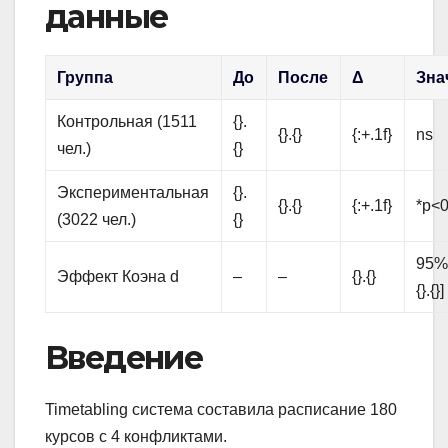
данные
Группа
До
После
Δ
Зна
Контрольная (1511
{}.
{}.{}
{:+.1f}
ns
чел.)
{}
Экспериментальная
{}.
{}.{}
{:+.1f}
*p<0
(3022 чел.)
{}
95% C
Эффект Коэна d
–
–
{}.{}
{}.{}]
Введение
Timetabling система составила расписание 180
курсов с 4 конфликтами.