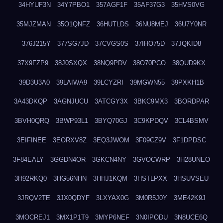
34HYUF3N
34Y7PBO1
357AGF1F
35AF37G3
35HVS0VG
35MJZMAN
35O1QNFZ
36HUTLDS
36NU8MEJ
36U7Y0NR
376J215Y
377SG7JD
37CVGS0S
37IHO75D
37JQKID8
37X9FZP9
38J0SXQX
38NQ9PDV
38O70PCO
38QUD9KX
39D3U3A0
39LAIWA9
39LCYZRI
39MGWN55
39PXKH1B
3A43DKQP
3AGNJUCU
3ATCGY3X
3BKC9MX3
3BORDPAR
3BVH0QRQ
3BWP93L1
3BYQ70GJ
3C9KPDQV
3CL4BSMV
3EIFINEE
3EORXV8Z
3EQ3JWOM
3F09CZ9V
3F1DPDSC
3F84EALY
3GGDN4OR
3GKCN4NY
3GVOCWRP
3H28UNEO
3H92RKQ0
3HG56NHN
3HHJ1KQM
3HSTLPXX
3HSUVSEU
3JRQV2TE
3JX0QDYF
3LXYAX0G
3M0R5J0Y
3ME42K9J
3MOCREJ1
3MX1P1T9
3MYP6NEF
3N0IPODU
3N8UCE6Q