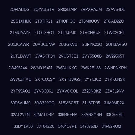
2QFIABDG
2QYABSTR
2R02B74P
2RPXRAZM
2SAV54DE
2SS1XHM0
2T0TIR21
2T4QFIOC
2T8M8OOV
2TGAD2ZO
2TMUAAY5
2TOT3HO1
2TT1JPJ0
2TVCNBU8
2TWC2CET
2U1JCAWR
2UABCBNW
2UBGKVBI
2UFYK23Q
2UHBAVSU
2UT1DWVT
2VA5KTQ4
2VUSTJE1
2VY55Q8B
2W29565T
2W496244
2WADJS4M
2WGUIKKG
2WK2EL88
2WNPNKRH
2WV0ZHMD
2X7CQ1SY
2XYTJWGS
2Y7I1IC2
2YKK8NSK
2YT95AO1
2YV3O361
2YXVOCOL
2Z2JNBKZ
2ZAJL9NV
30D5VUM9
30W729OG
31BVSCBT
31L8FP95
31M0MR2X
32AT2VLN
32MATDBP
336RPFHA
33ANXYRH
33CR504T
33DY1V30
33T04ZZ0
3404O7P1
3478760D
34F92RUM