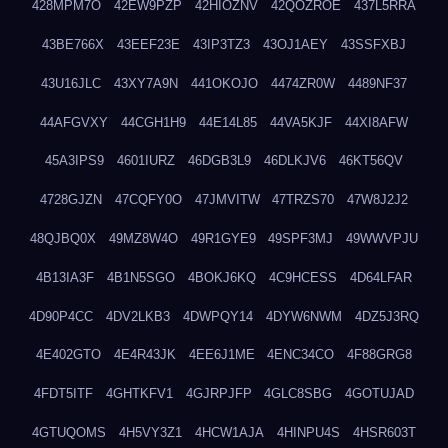
428MPM7O
42EW9PZP
42HIOZNV
42QOZROE
437L5RRA
43BE766X
43EEF23E
43IP3TZ3
43OJ1AEY
43SSFXBJ
43U16JLC
43XY7A9N
441OKOJO
4474ZR0W
4489NF37
44AFGVXY
44CGH1H9
44E14L85
44VA5KJF
44XI8AFW
45A3IPS9
4601IURZ
46DGB3L9
46DLKJV6
46KT56QV
4728GJZN
47CQFY0O
47JMVITW
47TRZS70
47W8J2J2
48QJBQ0X
49MZ8W4O
49R1GYE9
49SPF3MJ
49WWVPJU
4B13IA3F
4B1N5SGO
4BOKJ6KQ
4C9HCESS
4D64LFAR
4D90P4CC
4DV2LKB3
4DWPQY14
4DYW6NWM
4DZ5J3RQ
4E402GTO
4E4R43JK
4EE6J1ME
4ENC34CO
4F88GRG8
4FDT5ITF
4GHTKFV1
4GJRPJFP
4GLC8SBG
4GOTUJAD
4GTUQOMS
4H5VY3Z1
4HCW1AJA
4HINPU4S
4HSR603T