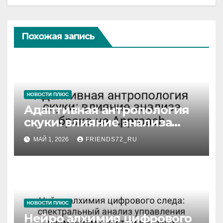
Похожая запись
НОВОСТИ ПЛЮС
Адаптивная антропология
скуки: влияние анализа
брака на Approach
МАЙ 1, 2026
FRIENDS72_RU
НОВОСТИ ПЛЮС
Нейро алхимия цифрового