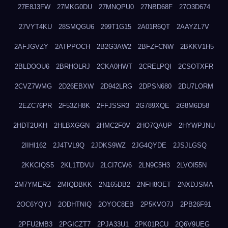
27E8J3FW
27MKG0DU
27MNQPU0
27NBD68F
27O3D674
27VYT4KU
28SMQGU6
299T1G15
2A01R6QT
2AAYZL7V
2AFJGVZY
2ATPPOCH
2B2G3AW2
2BFZFCNW
2BKKV1H5
2BLDOOU6
2BRHOLRJ
2CKA0HWT
2CRELPQI
2CSOTXFR
2CVZ7WMG
2D26EBXW
2D942LRG
2DPSN680
2DU7LORM
2EZC76PR
2F53ZH8K
2FFJSSR3
2G789XQE
2G8M6D58
2HDT2UKH
2HLBXGGN
2HMC2F0V
2HO7QAUP
2HYWPJNU
2IIHI162
2J4TVL9Q
2JDKS9WZ
2JG4QYDE
2JSJLGSQ
2KKCIQS5
2KL1TDVU
2LCI7CW6
2LN9C5H3
2LVOI55N
2M7YMERZ
2MIQDBKK
2N165DB2
2NFH8OET
2NXDJSMA
2OC6YQYJ
2ODHTNIQ
2OYOC8EB
2P5KVO7J
2PB26F91
2PFU2MB3
2PGICZT7
2PJA33U1
2PK01RCU
2Q6V9UEG