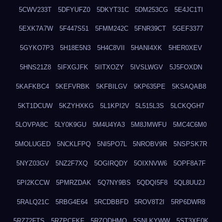
5CWV233T
5DFYUFZ0
5DKYT31C
5DM253CG
5E4JC1TI
5EXK7A7W
5F447S51
5FMM242C
5FNR39CT
5GEF3377
5GYKO7P3
5H18E5N3
5H4C8VII
5HANI4XK
5HER0XEV
5HNS21Z8
5IFXGJFK
5IITXOZY
5IVSLWGV
5J5FOXDN
5KAFKBC4
5KEFVRBK
5KFBILGV
5KP635PE
5KSAQAB8
5KT1DCUW
5KZYHXKG
5L1KPI2V
5L515L3S
5LCKQGH7
5LOVPA8C
5LY0K9GU
5M4U4YA3
5M8JMWFU
5MC4C6M0
5MOLUGED
5NCKLFPQ
5NI5PO7L
5NROBV9R
5NSPSK7R
5NYZ03GV
5NZ2F7XQ
5OGIRQDY
5OIXNVW6
5OPF8A7F
5PI2KCCW
5PMRZDAK
5Q7NY9BS
5QDQI5F8
5QL8UU2J
5RALQ21C
5RBG4E64
5RCDBBFD
5ROV8T2I
5RP6DWR8
5RZ72FTS
5RZPCFKF
5RZQDHMO
5SNLKYWW
5ST3XE0K