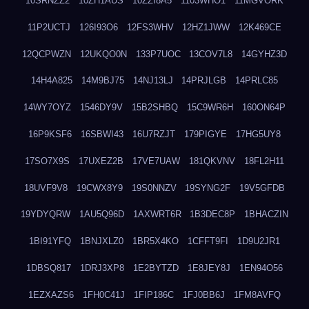
10SRNZZ2
10ZH1AUS
10ZZI8A5
1103WHO1
11MGVORK
11P2UCTJ
126I93O6
12FS3WHV
12HZ1JWW
12K469CE
12QCPWZN
12UKQO0N
133P7UOC
13COV7L8
14GYHZ3D
14H4A825
14M9BJ75
14NJ13LJ
14PRJLGB
14PRLC85
14WY7OYZ
1546DY9V
15B2SHBQ
15C9WR6H
160ON64P
16P9KSF6
16SBWI43
16U7RZJT
179PIGYE
17HG5UY8
17SO7X9S
17UXEZ2B
17VE7UAW
181QKVNV
18FL2H11
18UVF9V8
19CWX8Y9
19S0NNZV
19SYNG2F
19V5GFDB
19YDYQRW
1AU5Q96D
1AXWRT6R
1B3DEC8P
1BHACZIN
1BI91YFQ
1BNJXLZ0
1BR5X4KO
1CFFT9FI
1D9U2JR1
1DBSQ817
1DRJ3XP8
1E2BYTZD
1E8JEY8J
1EN94O56
1EZXAZS6
1FH0C41J
1FIP186C
1FJ0BB6J
1FM8AVFQ