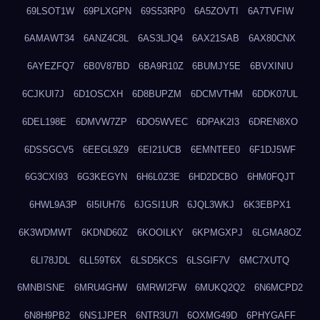
69LSOT1W
69PLXGPN
69S53RP0
6A5ZOVTI
6A7TVFIW
6AMAWT34
6ANZ4C8L
6AS3LJQ4
6AX21SAB
6AX80CNX
6AYEZFQ7
6B0V87BD
6BA9R10Z
6BUMJY5E
6BVXINIU
6CJKUI7J
6D1OSCXH
6D8BUPZM
6DCMVTHM
6DDK07UL
6DEL198E
6DMVW7ZP
6DO5WVEC
6DPAK2I3
6DREN8XO
6DSSGCV5
6EEGL9Z9
6EI21UCB
6EMNTEE0
6F1DJ5WF
6G3CXI93
6G3KEGYN
6H6L0Z3E
6HD2DCBO
6HM0FQJT
6HWL9A3P
6I5IUH76
6JGSI1UR
6JQL3WKJ
6K3EBPX1
6K3WDMWT
6KDND60Z
6KOOILKY
6KPMGXPJ
6LGMA8OZ
6LI78JDL
6LL59T6X
6LSD5KCS
6LSGIF7V
6MC7XUTQ
6MNBISNE
6MRU4GHW
6MRWI2FW
6MUKQ2Q2
6N6MCPD2
6N8H9PB2
6NS1JPER
6NTR3U7I
6OXMG49D
6PHYGAFF