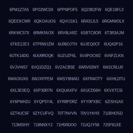
6PM1Z7A5
6PO2WC0X
6PPNPOF5
6Q23B2FW
6QE19FL3
6QEEKCMR
6QKOAUOS
6QVIJ1K1
6R431JL5
6RGMWOLX
6RKWC57X
6RMKNV3X
6RV8LARZ
6SBTC8OR
6T3R3AJM
6TKE2JE3
6TPRWJZM
6U06OJTH
6UJEQ0CF
6UQ42P16
6UTK14DG
6UU9ROQK
6UZUZF6L
6V4POCW2
6V6FZLKN
6VJVHI57
6VQ1DZQ1
6VZACB5E
6W0V02MY
6W1CRLU0
6WAOIUX0
6WJXFPEM
6WSY8NWU
6XFR4OTY
6XIHLDTU
6XL3E0EQ
6XP30R7N
6XQUAXFV
6XUCD56H
6XVXTC5I
6Y6PMH2U
6YQP5Y4L
6YR8PDRZ
6YY0PXBC
6ZISH1A0
6ZT4UC5F
6ZYCUFVQ
70T7NVVN
70V1YKH3
711BHOSD
713M5IHY
718NNXY2
71H5RDOO
71UQJY58
725P81XE