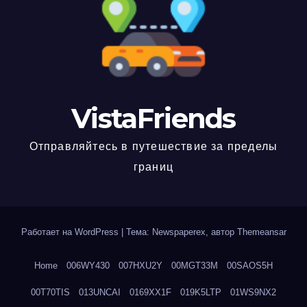
VistaFriends
Отправляйтесь в путешествие за пределы
границ
Работает на WordPress
|
Тема: Newspaperex, автор
Themeansar
Home
006WY430
007HXU2Y
00MGT33M
00SAOS5H
00T70TIS
013UNCAI
0169XX1F
019K5LTP
01WS9NX2