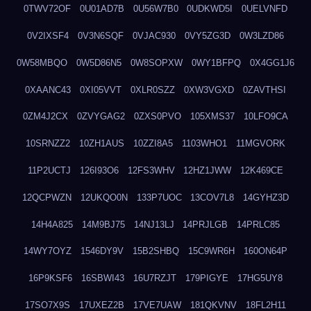
0TWV72OF
0U01AD7B
0U56W7B0
0UDKWD5I
0UELVNFD
0V2IXSF4
0V3N6SQF
0VJAC930
0VY5ZG3D
0W3LZD86
0W58MBQO
0W5D86N5
0W8SOPXW
0WY1BFPQ
0X4GG1J6
0XAANC43
0XI05VVT
0XLR0SZZ
0XW3VGXD
0ZAVTHSI
0ZM4J2CX
0ZVYGAG2
0ZXS0PVO
105XMS37
10LFO9CA
10SRNZZ2
10ZH1AUS
10ZZI8A5
1103WHO1
11MGVORK
11P2UCTJ
126I93O6
12FS3WHV
12HZ1JWW
12K469CE
12QCPWZN
12UKQO0N
133P7UOC
13COV7L8
14GYHZ3D
14H4A825
14M9BJ75
14NJ13LJ
14PRJLGB
14PRLC85
14WY7OYZ
1546DY9V
15B2SHBQ
15C9WR6H
160ON64P
16P9KSF6
16SBWI43
16U7RZJT
179PIGYE
17HG5UY8
17SO7X9S
17UXEZ2B
17VE7UAW
181QKVNV
18FL2H11