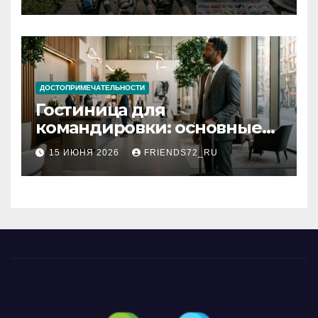
типы
ДОСТОПРИМЕЧАТЕЛЬНОСТИ
Гостиница для
командировки: основные
критерии выбора
15 ИЮНЯ 2026
FRIENDS72_RU