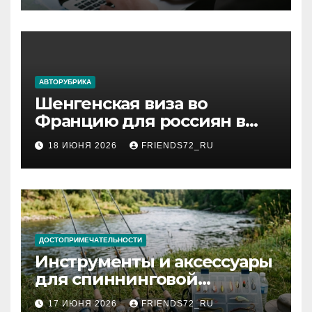
АВТОРУБРИКА
Шенгенская виза во
Францию для россиян в
2026 году: сроки от 3 дней
18 ИЮНЯ 2026
FRIENDS72_RU
и список необходимых
документов
ДОСТОПРИМЕЧАТЕЛЬНОСТИ
Инструменты и аксессуары
для спиннинговой
рыбалки: назначение и
17 ИЮНЯ 2026
FRIENDS72_RU