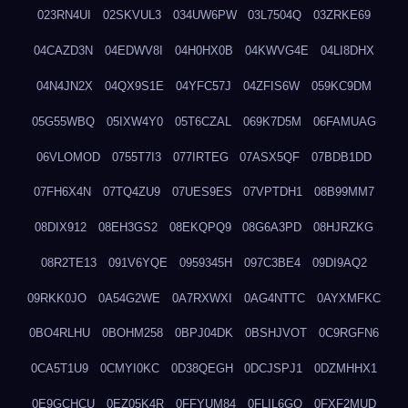
023RN4UI
02SKVUL3
034UW6PW
03L7504Q
03ZRKE69
04CAZD3N
04EDWV8I
04H0HX0B
04KWVG4E
04LI8DHX
04N4JN2X
04QX9S1E
04YFC57J
04ZFIS6W
059KC9DM
05G55WBQ
05IXW4Y0
05T6CZAL
069K7D5M
06FAMUAG
06VLOMOD
0755T7I3
077IRTEG
07ASX5QF
07BDB1DD
07FH6X4N
07TQ4ZU9
07UES9ES
07VPTDH1
08B99MM7
08DIX912
08EH3GS2
08EKQPQ9
08G6A3PD
08HJRZKG
08R2TE13
091V6YQE
0959345H
097C3BE4
09DI9AQ2
09RKK0JO
0A54G2WE
0A7RXWXI
0AG4NTTC
0AYXMFKC
0BO4RLHU
0BOHM258
0BPJ04DK
0BSHJVOT
0C9RGFN6
0CA5T1U9
0CMYI0KC
0D38QEGH
0DCJSPJ1
0DZMHHX1
0E9GCHCU
0EZ05K4R
0FFYUM84
0FLIL6GQ
0FXF2MUD