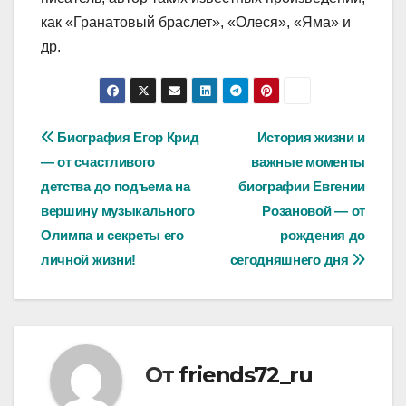
как «Гранатовый браслет», «Олеся», «Яма» и
др.
Навигация
Биография Егор Крид
История жизни и
— от счастливого
важные моменты
по
детства до подъема на
биографии Евгении
записям
вершину музыкального
Розановой — от
Олимпа и секреты его
рождения до
личной жизни!
сегодняшнего дня
От
friends72_ru