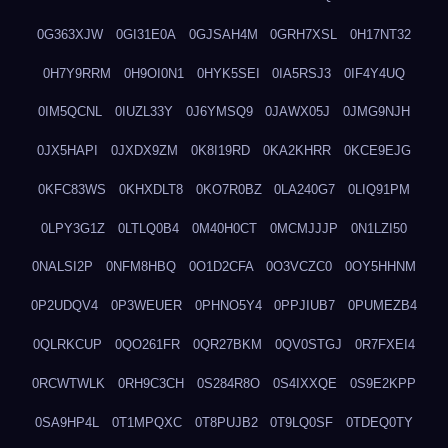
0G363XJW
0GI31E0A
0GJSAH4M
0GRH7XSL
0H17NT32
0H7Y9RRM
0H9OI0N1
0HYK5SEI
0IA5RSJ3
0IF4Y4UQ
0IM5QCNL
0IUZL33Y
0J6YMSQ9
0JAWX05J
0JMG9NJH
0JX5HAPI
0JXDX9ZM
0K8I19RD
0KA2KHRR
0KCE9EJG
0KFC83WS
0KHXDLT8
0KO7R0BZ
0LA240G7
0LIQ91PM
0LPY3G1Z
0LTLQ0B4
0M40H0CT
0MCMJJJP
0N1LZI50
0NALSI2P
0NFM8HBQ
0O1D2CFA
0O3VCZC0
0OY5HHNM
0P2UDQV4
0P3WEUER
0PHNO5Y4
0PPJIUB7
0PUMEZB4
0QLRKCUP
0QO261FR
0QR27BKM
0QV0STGJ
0R7FXEI4
0RCWTWLK
0RH9C3CH
0S284R8O
0S4IXXQE
0S9E2KPP
0SA9HP4L
0T1MPQXC
0T8PUJB2
0T9LQ0SF
0TDEQ0TY