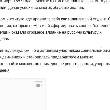
ктября 1857 года в Москве в семье чиновника. С самого де
ий, делая успехи во многих областях знания.
ом институте, где проявила себя как талантливый студент. 
нения, которые помогли ей сформировать свое собственно
пции оказали огромное влияние на русскую культуру и
целом.
интеллектуалом, но и активным участником социальной жиз
х движениях и становилась предводителем многих
жно найти множество примеров ее решительности, упорств
дения.