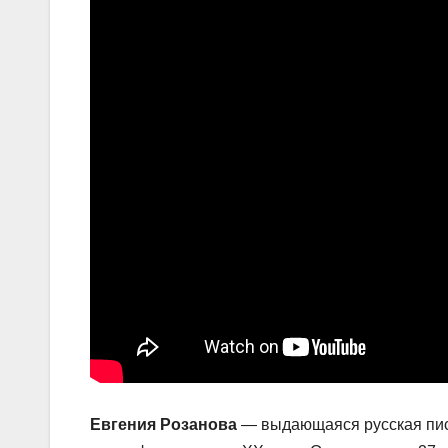
Евгения Розанова
— выдающаяся русская пис