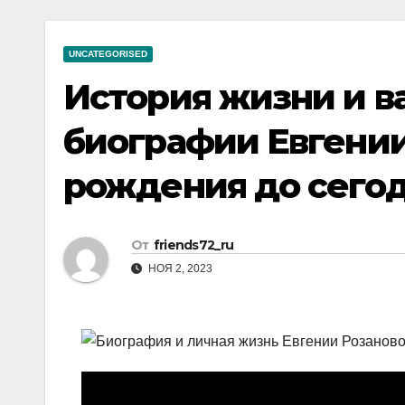
р
a
i
A
а
m
k
p
UNCATEGORISED
в
i
p
История жизни и 
и
т
биографии Евгении
ь
рождения до сего
От
friends72_ru
НОЯ 2, 2023