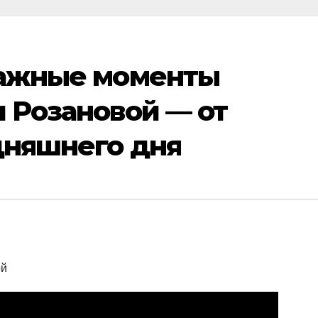
важные моменты
 Розановой — от
дняшнего дня