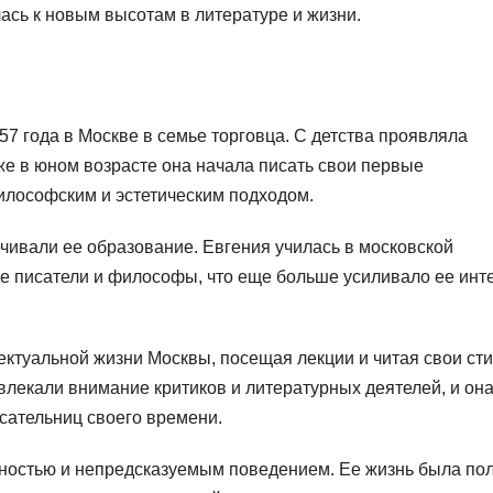
ась к новым высотам в литературе и жизни.
7 года в Москве в семье торговца. С детства проявляла
же в юном возрасте она начала писать свои первые
илософским и эстетическим подходом.
чивали ее образование. Евгения училась в московской
ые писатели и философы, что еще больше усиливало ее инт
ектуальной жизни Москвы, посещая лекции и читая свои сти
влекали внимание критиков и литературных деятелей, и он
сательниц своего времени.
чностью и непредсказуемым поведением. Ее жизнь была по