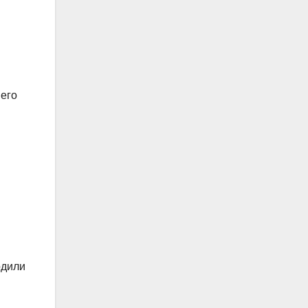
 его
одили