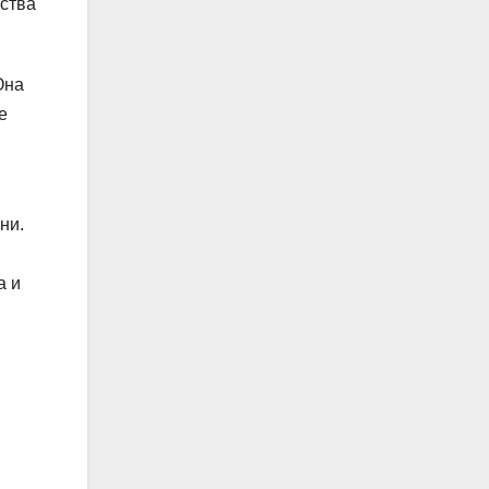
тства
Она
е
ни.
а и