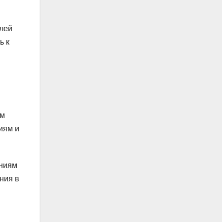
елей
ь к
и
ым
иям и
ениям
ния в